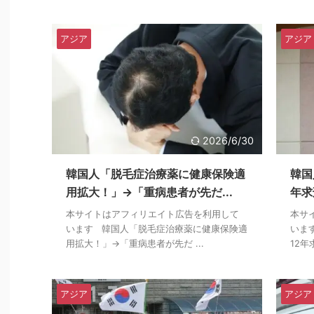
アジア
アジア
2026/6/30
韓国人「脱毛症治療薬に健康保険適
韓国
用拡大！」→「重病患者が先だ...
年求
本サイトはアフィリエイト広告を利用して
本サ
います 韓国人「脱毛症治療薬に健康保険適
いま
用拡大！」→「重病患者が先だ ...
12年
アジア
アジア