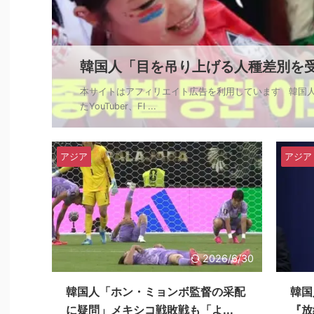
韓国人「目を吊り上げる人種差別を受けたY
本サイトはアフィリエイト広告を利用しています 韓国
たYouTuber、FI ...
アジア
アジア
2026/6/30
韓国人「ホン・ミョンボ監督の采配
韓国
に疑問」メキシコ戦敗戦も「よ...
『放