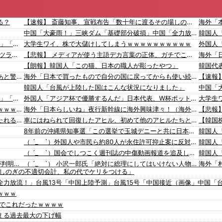
る？
【速報】 斎藤知事、宣戦布告「数十年に渡るその場しのぎの不適切会計、私の代でケリをつける」
中国「大豪雨！」三峡ダム「基礎部分破損」中国「全力放流！」台風13号「中国上陸予測」台風15号「中国接近（画像」中国「台風同時上陸！（穀物生産が壊滅危機」→
彫り師歴23年「タトゥー入れてる奴は99％バカです」「バカは5000円が好き」無断キャンセル、挨拶できない、金がない…客層をぶっちゃけ
大学生ワイ、株で大儲けしてしまうｗｗｗｗｗｗｗｗｗｗ
【悲報】 ワイが勤める会社の朝礼が、とんでもなくツライｗｗｗｗｗｗｗｗｗｗ
【悲報】 メディアが使う主語デカ言葉の正体、ガチでこれだったｗｗｗｗ
【朗報】韓国人「この猫、日本の職人が彫ったやつ」
韓国代
ディズニーからの帰り道。夫「息子連れて離れろ！あと警察に通報！」私「助けて！」駅員「どうしました！？」→トンデモナイことに…
海外「日本で買ったもので自分の国に戻ってからも使い続けてるものってある？」
韓国人「台風が上陸した国はこんな状況になりました」
彫り師歴23年「タトゥー入れてる奴は99％バカです」「バカは5000円が好き」無断キャンセル、挨拶できない、金がない…客層をぶっちゃけ
外国人「アジア杯で優勝するんだ」日本代表、W杯ポット1入りに現実味!?2030大会で出場枠「64」なら追い風に！アメリカ人もポット1争いに熱視線！【海外の反応】
大学生
【画像】 PS6と新型PSPのリーク写真ｗｗｗｗｗｗｗｗｗｗｗｗｗｗｗｗｗｗｗ
海外「日本らしいね」夜行新幹線に海外興味津々！（海外の反応）
【動画】ゴルフ中の嵐を撮影していた男性が雷に打たれる事故。
車にはねられて回復したアヒル、初めて他のアヒルたちと対面「尻尾のふりふりで泣いた」【海外の反応】
8年前の沖縄県知事選「この選挙で玉城デニーと共に日本政府からアメリカから沖縄を取り戻す」
（ ´_ゝ`）外国人や市民ら約80人が永住許可抑止案に反対を訴え「選別、差別の作業」「国会審議も経ずいきなり厳格化する国に誰が来ますか！」「今すぐ撤回を」
（ ´_ゝ`）国会でしつこく週刊誌の中傷動画報道を追及した立憲議員、自身への誹謗中傷・苦情電話被害を訴え「総理に疑問を質す、当然のことをしただけ」「日本の民主主義の危機」
韓国人
【悲報】消費税減税に反対している自民党議員9人が判明ｗｗｗｗｗｗ
（ ´_ゝ`） 小沢一郎氏「絶対に総理にしてはいけない人物を、総理にしてしまった。もはや取り返しがつかない」
場しのぎの不適切会計、私の代でケリをつける」
【悲報】中国、橋の欄干が強風一発で粉々に 鉄筋ゼロ 当局「接着剤でくっつけただけ」「正常で、品質問題はない」
【平和祈念式典】長崎市長、「長崎平和宣言」の一文を読み飛ばす 「NPTの義務を履行し、核軍縮に向け着実に前進することを求めます」
力放流！」台風13号「中国上陸予測」台風15号「中国接近（画像」中国「
蒋介石、共産党に武器を届け続けて「運輸大隊長」と呼ばれる
韓国人「海外が想像する韓国人キャラクターのイメージがこちら・・・」
ｗｗｗ
韓国メディア「経済成長しているといっても中味はメモリ価格だけ。雇用増加見通しが半減してしまった」……韓国の内需不況は根強い状況っすね
「猫が車を凝視してると思ったら、自分に見とれていた…」（動画）
チでこれだったｗｗｗｗ
…
16歳の清水空跳が100m10秒00を記録して桐生祥秀の高校記録を更新、海外陸上競技ファンも大衝撃（海外の反応）
海外「
を超える過去最大の下げ幅
ていた
海外「