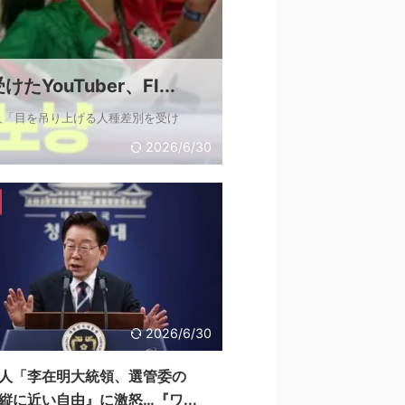
ouTuber、FI...
人「目を吊り上げる人種差別を受け
2026/6/30
2026/6/30
人「李在明大統領、選管委の
縦に近い自由』に激怒…『ワ...