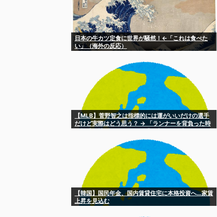
日本の牛カツ定食に世界が騒然！←「これは食べた
い」（海外の反応）
【MLB】菅野智之は指標的には運がいいだけの選手
だけど実際はどう思う？ → 「ランナーを背負った時
の投球が神がかっている」「日本にいた時からこん
なスタイルだぞ」
【韓国】国民年金、国内賃貸住宅に本格投資へ…家賃
上昇を見込む