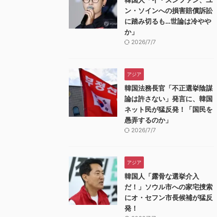
ン・ソインへの損害賠償訴訟
に踏み切るも…世論は冷やや
か」
2026/7/7
アジア
韓国法務長官「不正選挙陰謀
論は許さない」発言に、韓国
ネット民が猛反発！「国民を
愚弄するのか」
2026/7/7
アジア
韓国人「露骨な選挙介入
だ！」ソウル市への家宅捜索
にオ・セフン市長候補が猛反
発！