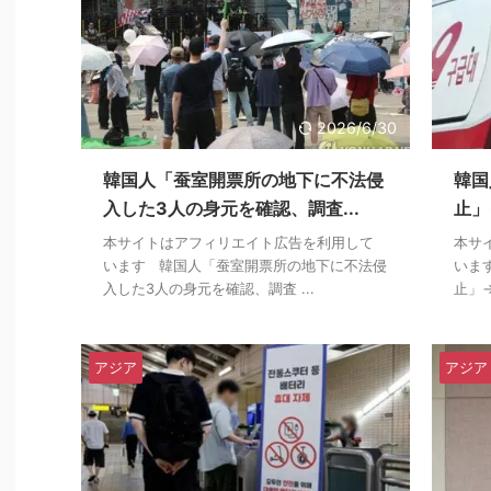
2026/6/30
韓国人「蚕室開票所の地下に不法侵
韓国
入した3人の身元を確認、調査...
止」
本サイトはアフィリエイト広告を利用して
本サ
います 韓国人「蚕室開票所の地下に不法侵
いま
入した3人の身元を確認、調査 ...
止」→
アジア
アジア