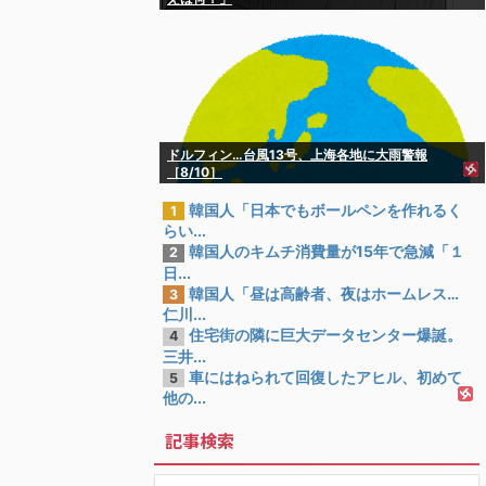
ドルフィン…台風13号、上海各地に大雨警報
［8/10］
韓国人「日本でもボールペンを作れるく
1
らい...
韓国人のキムチ消費量が15年で急減「１
2
日...
韓国人「昼は高齢者、夜はホームレス…
3
仁川...
住宅街の隣に巨大データセンター爆誕。
4
三井...
車にはねられて回復したアヒル、初めて
5
他の...
記事検索