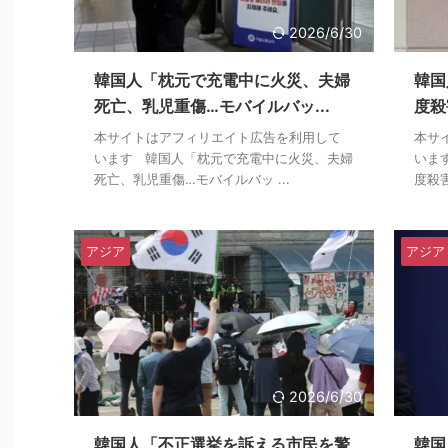
2026/6/30
韓国人「枕元で充電中に火災、夫婦
韓国
死亡、乳児重傷…モバイルバッ...
度殺
本サイトはアフィリエイト広告を利用して
本サ
います 韓国人「枕元で充電中に火災、夫婦
いま
死亡、乳児重傷…モバイルバッ ...
度殺害
アジア
アジア
2026/6/30
韓国人「不正選挙を訴える市民を警
韓国