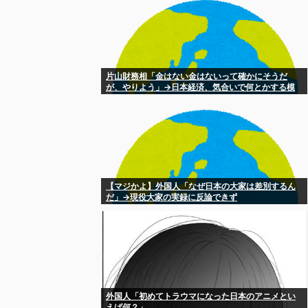
片山財務相「金はない金はないって確かにそうだ
が、やりよう」→日本経済、気合いで何とかする模
様
【マジかよ】外国人「なぜ日本の大家は差別するん
だ」→現役大家の実録に反論できず
外国人「初めてトラウマになった日本のアニメとい
えば何？」