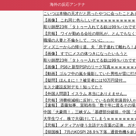
海外の反応アンテナ
こいつは本物の天才だと思ったやつに会ったことあ
【画像】 これ同じ色らしいぞｗｗｗｗｗｗｗｗｗｗ
職場の人妻と不倫をして、ついに、、、
【画像】 すでにメスの体つきになったいもうと
【疑問】ほんまに！？被災者には10万円貸付...
モスク建設反対デモ！知ってた？
【外国人問題】イスラム 本当にありえません…
【速報】 斎藤知事、宣戦布告「数十年に渡るその
中国「大豪雨！」三峡ダム「基礎部分破損」中国「全
大学生ワイ、株で大儲けしてしまうｗｗｗｗｗｗｗ
【悲報】 メディアが使う主語デカ言葉の正体、ガ
【ポケモンカード】中国ベトナムの転売ヤーだらけ
【韓国株】 7月のKOSPI 28.9％下落…通貨危機
稲田朋美「減税反対！」→選挙前は公約でお願いし