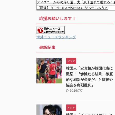
ディズニーからの帰り道。夫「息子連れて離れろ！
【画像】 すでにメスの体つきになったいもうと
彫り師歴23年「タトゥー入れてる奴は99％バカで
応援お願いします！
減税を潰しにいった財務省エース2人、岸田と菅の
韓国人「台風が上陸した国はこんな状況になりまし
【画像】 PS6と新型PSPのリーク写真ｗｗｗｗｗ
韓国人「日本でもボールペンを作れるくらいなら、
海外ニュースランキング
【画像】 ちびまる子ちゃん、とんでもないガチャ
最新記事
韓国人「日本の某ゲームが米国進出した当時、アメ
韓国人「韓国人が『日本の地下鉄は複雑すぎる』と
韓国人「意外に日本人が不思議に思い知らなかった
アジア
韓国人「日本の村上宗隆 vs 韓国のイ・ジョンフ」→
韓国人「安貞桓が韓国代表に
韓国人「韓国人が日本へ行って羨ましいと感じること
激怒！『惨憺たる結果、徹底
的な刷新が必要だ』と監督や
協会を痛烈批判」
2026/7/7
アジア
韓国人「イ・スンファン、ユ