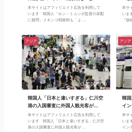
本サイトはアフィリエイト広告を利用して
本サ
います 韓国人「ホン・ミョンボ監督の采配
いま
に疑問」メキシコ戦敗戦も「よ ...
『放縦
アジア
アジア
2026/6/30
韓国人「日本と違いすぎる」仁川空
韓国
港の入国審査に外国人観光客が...
イン
本サイトはアフィリエイト広告を利用して
本サ
います 韓国人「日本と違いすぎる」仁川空
いま
港の入国審査に外国人観光客が ...
インテ