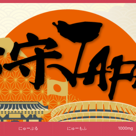
にゅーぷる
にゅーもふ
1000mg