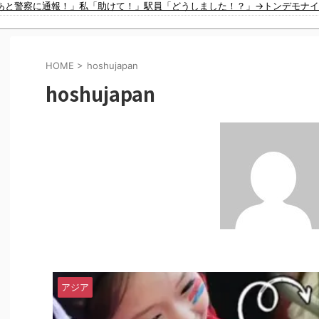
あと警察に通報！」私「助けて！」駅員「どうしました！？」→トンデモナイ
【動画】これは怖い。三重の国道23号で撮影された避けようがないもらい事故の瞬間。
【動画】バイクの少年を無理やり止めるパトカーが怖いｗｗｗｗ
す」「バカは5000円が好き」無断キャンセル、挨拶できない、金がない…客
後ろ盾があるから地位は安泰だと信じていたら……
HOME
>
hoshujapan
た」
ｗｗｗｗｗｗｗｗｗｗｗｗｗｗ
hoshujapan
韓国が本気を出せばすぐ作れるはずです」
ガチャを発売してしまうｗｗｗｗ
リカ国内で巻き起こった熱狂的ブームの様子がこちら…」＝韓国の反応
感じる驚きの理由がこちらです‥」→「あまりの難易度の高さに冷や汗をかい
事」
「」【MLB】
がこちら…」→「日本は規模が違う国だから…（ﾌﾞﾙﾌﾞﾙ」＝韓国の反応
アジア