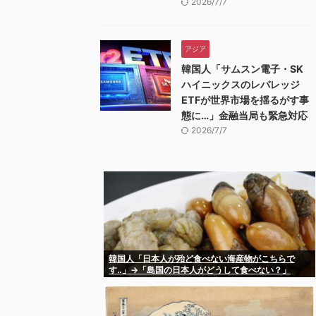
2026/7/7
アジア
韓国人「サムスン電子・SK
ハイニックスのレバレッジ
ETFが世界市場を揺るがす事
態に…」金融当局も緊急対応
2026/7/7
韓国人「日本人が殆ど食べない海産物がこちらで
す‥」→「島国の日本人がどうして食べない？」