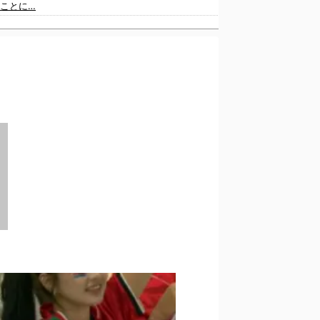
ことに…
海外「大谷翔平がドジャースでfWAR25.0到達！歴史的ペースに海外騒然…」
層をぶっちゃけ
た‥」