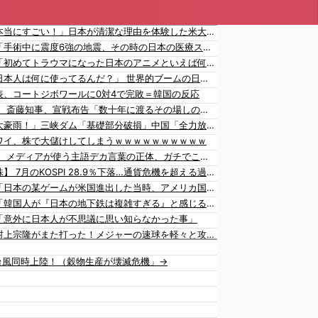
海外「本当にすごい！」日本が清潔な理由を体験した米大物キャスターがびっくり仰天
韓国人「手術中に震度6強の地震、その時の日本の医療スタッフたちの姿をご覧ください」→「マジで鳥肌立った」「こういう姿は韓国も見習わないと」「あんな状況なら日本だけではなく韓国の医療関係者も同じように行動したはずだ」【熊本地震】
外国人「初めてトラウマになった日本のアニメといえば何？」
海外「日本人は何に使ってるんだ？」 世界的ブームの日本の食品、買ってみたものの使い道が分からない外国人が続出
表、コートジボワールに0対4で完敗＝韓国の反応
【速報】 斎藤知事、宣戦布告「数十年に渡るその場しのぎの不適切会計、私の代でケリをつける」
中国「大豪雨！」三峡ダム「基礎部分破損」中国「全力放流！」台風13号「中国上陸予測」台風15号「中国接近（画像」中国「台風同時上陸！（穀物生産が壊滅危機」→
ワイ、株で大儲けしてしまうｗｗｗｗｗｗｗｗｗｗ
【悲報】 メディアが使う主語デカ言葉の正体、ガチでこれだったｗｗｗｗ
【韓国株】 7月のKOSPI 28.9％下落…通貨危機を超える過去最大の下げ幅
韓国人「日本の某ゲームが米国進出した当時、アメリカ国内で巻き起こった熱狂的ブームの様子がこちら…」＝韓国の反応
韓国人「韓国人が『日本の地下鉄は複雑すぎる』と感じる驚きの理由がこちらです‥」→「あまりの難易度の高さに冷や汗をかいた‥」
「意外に日本人が不思議に思い知らなかった事」
海外「村上宗隆がまた打った！メジャーの速球を軽々と攻略する26号ホームランがこちら…」
韓国人「日本の村上宗隆 vs 韓国のイ・ジョンフ」→「」【MLB】
台風同時上陸！（穀物生産が壊滅危機」→
韓国人「韓国人が日本へ行って羨ましいと感じることがこちら…」→「日本は規模が違う国だから…（ﾌﾞﾙﾌﾞﾙ」＝韓国の反応
海外「日韓関係が大きく変化？韓国人の対日好感度が過去最高を記録」
山本由伸は史上最高の日本人投手になれる？」
大谷翔平が勝ち越しの絶好機でダブルプレー…」