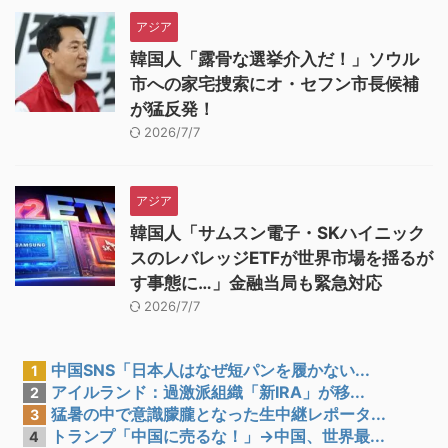
アジア
韓国人「露骨な選挙介入だ！」ソウル
市への家宅捜索にオ・セフン市長候補
が猛反発！
2026/7/7
アジア
韓国人「サムスン電子・SKハイニック
スのレバレッジETFが世界市場を揺るが
す事態に…」金融当局も緊急対応
2026/7/7
中国SNS「日本人はなぜ短パンを履かない...
1
アイルランド：過激派組織「新IRA」が移...
2
猛暑の中で意識朦朧となった生中継レポータ...
3
トランプ「中国に売るな！」→中国、世界最...
4