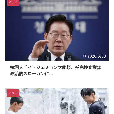
アジア
2026/6/30
韓国人「イ・ジェミョン大統領、補完捜査権は
政治的スローガンに...
アジア