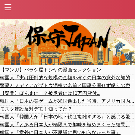
【マンガ】バラシ屋トシヤの漫画セレクション
韓国人「実は圧倒的な規模の金額を稼ぐの日本の意外な知的財産がこちら・・・」
警察とメディアがブドウ泥棒の名前と国籍公開せず怒りの声
【疑問】ほんまに！？被災者には10万円貸付...
韓国人「日本の某ゲームが米国進出した当時、アメリカ国内で巻き起こった熱狂的ブームの様子がこちら…」＝韓国の反応
モスク建設反対デモ！知ってた？
韓国人「韓国人が『日本の地下鉄は複雑すぎる』と感じる驚きの理由がこちらです‥」→「あまりの難易度の高さに冷や汗をかいた‥」
韓国人「とある日本人が極限まで趣味を極めまくった結果、つい生み出してしまったものがこちら…（ﾌﾞﾙﾌﾞﾙ」＝韓国の反応
韓国人「意外に日本人が不思議に思い知らなかった事」