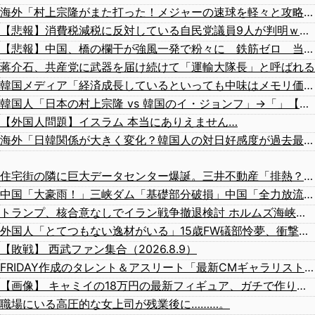
海外「村上宗隆がまた打った！メジャーの速球を軽々と攻略する26号ホームランがこちら…」
【悲報】消費税減税に反対している自民党議員9人が判明ｗｗｗｗｗｗ
【悲報】中国、橋の欄干が強風一発で粉々に 鉄筋ゼロ 当局「接着剤でくっつけただけ」「正常で、品質問題はない」
蒋介石、共産党に武器を届け続けて「運輸大隊長」と呼ばれる
韓国メディア「経済成長しているといっても中味はメモリ価格だけ。雇用増加見通しが半減してしまった」……韓国の内需不況は根強い状況っすね
韓国人「日本の村上宗隆 vs 韓国のイ・ジョンフ」→「」【MLB】
【外国人問題】イスラム 本当にありえません…
海外「日韓関係が大きく変化？韓国人の対日好感度が過去最高を記録」
住宅街の隣に巨大データセンター爆誕。三井不動産「排熱？低周波音？データはまだ出せません」住民ブチギレ
中国「大豪雨！」三峡ダム「基礎部分破損」中国「全力放流！」台風13号「中国上陸予測」台風15号「中国接近（画像」中国「台風同時上陸！（穀物生産が壊滅危機」→
トランプ、核合意なしでイラン戦争撤退検討 ホルムズ海峡完全再開なら
外国人「とてつもない逸材がいる」15歳FW礒部怜夢、衝撃ゴールでリバプールU15撃破！海外ファン絶賛！【海外の反応】
【敗戦】 西武ファン集合（2026.8.9）
FRIDAY作成のタレント＆アスリート「最新CMギャラリスト」消えた女優、旧ジャニの明暗、規格外の13億円!?
【画像】 キャミイの18万円の最新フィギュア、ガチで作り込みがエグすぎる
職場にいる高圧的な女上司が残業後に………。