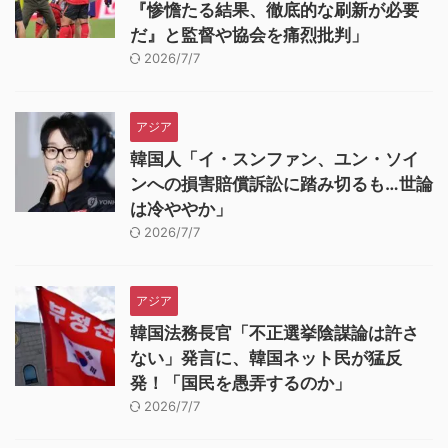
『惨憺たる結果、徹底的な刷新が必要
だ』と監督や協会を痛烈批判」
2026/7/7
アジア
韓国人「イ・スンファン、ユン・ソイ
ンへの損害賠償訴訟に踏み切るも…世論
は冷ややか」
2026/7/7
アジア
韓国法務長官「不正選挙陰謀論は許さ
ない」発言に、韓国ネット民が猛反
発！「国民を愚弄するのか」
2026/7/7