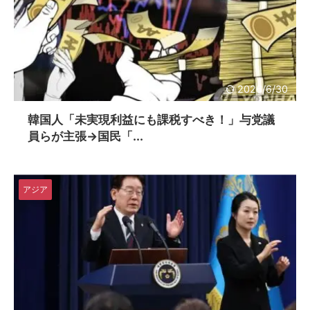
2026/6/30
韓国人「未実現利益にも課税すべき！」与党議
員らが主張→国民「...
アジア