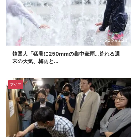
2026/6/30
韓国人「猛暑に250mmの集中豪雨…荒れる週
末の天気、梅雨と...
アジア