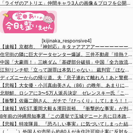
「ライザのアトリエ」仲間キャラ3人の画像＆プロフを公開！金髪緑眼のお嬢様「クラウディア」がやっぱり可愛い！
[kijinaka_responsive4]
【速報】京都市、『神対応』キタァアアアアーーーーーーーー！！
住宅街の隣に巨大データセンター爆誕。三井不動産「排熱？低周波音？データはまだ出せません」住民ブチギレ
中国「大豪雨！」三峡ダム「基礎部分破損」中国「全力放流！」台風13号「中国上陸予測」台風15号「中国接近（画像」中国「台風同時上陸！（穀物生産が壊滅危機」→
江別リンチ犯「立って謝罪は本気じゃない」 裁判官「ほな裁判で土下座してないキミは本気じゃないな」
ディズニーからの帰り道。夫「息子連れて離れろ！あと警察に通報！」私「助けて！」駅員「どうしました！？」→トンデモナイことに…
【悲報】大女優・小川真由美さん（86）の晩年、あまりにも闇が深すぎる・・・・
北朝鮮、ロシアに3〜5万人派兵決定 ゼレンスキー氏「これはアジア諸国にとって脅威」「 韓国はウクライナとより密接に協力すべき。韓国の支援を受け取りたい」
【衝撃】佐藤二朗さん、ガチで『びっくり』してしまう！！！！！！
【速報】WEST.重岡大毅＆濱田崇裕、『衝撃的な事実』が判明する！！！！！！
8年前の沖縄県知事選「この選挙で玉城デニーと共に日本政府からアメリカから沖縄を取り戻す」
【悲報】特攻隊員、『恐ろしい事実』に気づいてしまった結果・・・・
（ ´_ゝ`）外国人や市民ら約80人が永住許可抑止案に反対を訴え「選別、差別の作業」「国会審議も経ずいきなり厳格化する国に誰が来ますか！」「今すぐ撤回を」