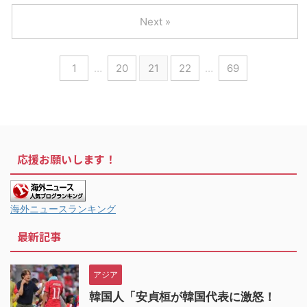
Next »
1
…
20
21
22
…
69
応援お願いします！
海外ニュースランキング
最新記事
アジア
韓国人「安貞桓が韓国代表に激怒！