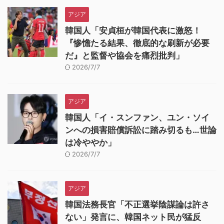
アジア
韓国人「安貞桓が韓国代表に激怒！
『惨憺たる結果、徹底的な刷新が必要
だ』と監督や協会を痛烈批判」
2026/7/7
アジア
韓国人「イ・スンファン、ユン・ソイ
ンへの損害賠償訴訟に踏み切るも…世論
は冷ややか」
2026/7/7
アジア
韓国法務長官「不正選挙陰謀論は許さ
ない」発言に、韓国ネット民が猛反