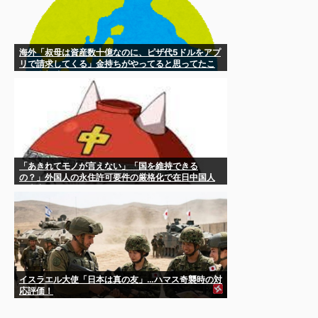
海外「叔母は資産数十億なのに、ピザ代5ドルをアプ
リで請求してくる」金持ちがやってると思ってたこ
とは全部嘘だった…
「あきれてモノが言えない」「国を維持できる
の？」外国人の永住許可要件の厳格化で在日中国人
の本音は？
イスラエル大使「日本は真の友」…ハマス奇襲時の対
応評価！