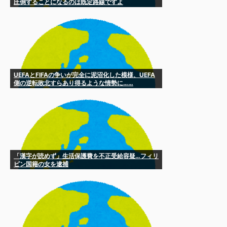
圧倒することになるのは既定路線ですよ
ね・・・？」
UEFAとFIFAの争いが完全に泥沼化した模様、UEFA
側の逆転敗北すらあり得るような情勢に……
「漢字が読めず」生活保護費を不正受給容疑…フィリ
ピン国籍の女を逮捕