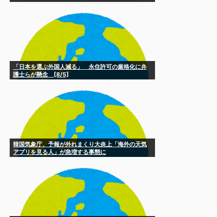
「日本を選ぶ外国人減る」 永住許可の厳格化に弁
護士らが懸念 [8/5]
韓国気象庁、予報が外れまくり大炎上「海外の天気
アプリを見る人」が急増する事態に