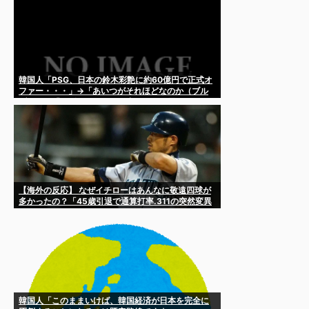
韓国人「PSG、日本の鈴木彩艶に約60億円で正式オ
ファー・・・」→「あいつがそれほどなのか（ブル
ブル）」「レギュラーとして出れるとは思わないけ
ど、それでもやっぱり羨ましいね」
【海外の反応】 なぜイチローはあんなに敬遠四球が
多かったの？「45歳引退で通算打率.311の突然変異
だぞ」
韓国人「このままいけば、韓国経済が日本を完全に