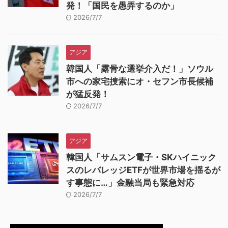
発！「国民を愚弄するのか」
2026/7/7
アジア
韓国人「露骨な選挙介入だ！」ソウル
市への家宅捜索にオ・セフン市長候補
が猛反発！
2026/7/7
アジア
韓国人「サムスン電子・SKハイニック
スのレバレッジETFが世界市場を揺るが
す事態に…」金融当局も緊急対応
2026/7/7