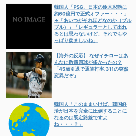
韓国人「PSG、日本の鈴木彩艶に
約60億円で正式オファー・・・」
→「あいつがそれほどなのか（ブル
ブル）」「レギュラーとして出れ
るとは思わないけど、それでもや
っぱり羨ましいね」
【海外の反応】 なぜイチローはあ
んなに敬遠四球が多かったの？
「45歳引退で通算打率.311の突然
変異だぞ」
韓国人「このままいけば、韓国経
済が日本を完全に圧倒することに
なるのは既定路線ですよ
ね・・・？」