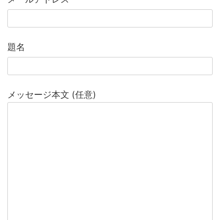
韓国人「日本で創業100年を迎えたパンケーキ屋のクオリティをご覧ください…」→「日本人が好きそう…（ﾌﾞﾙﾌﾞﾙ」＝韓国の反応
題名
メッセージ本文 (任意)