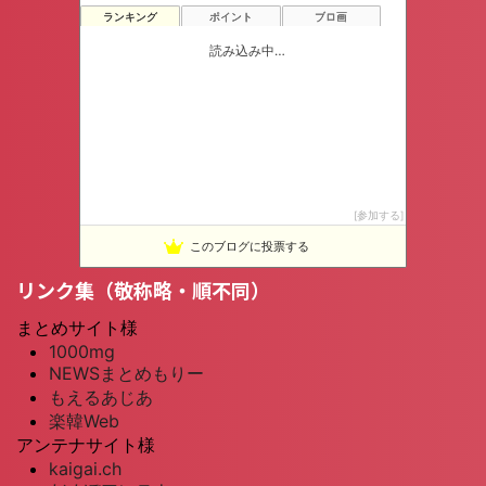
ランキング
ポイント
ブロ画
読み込み中…
参加する
このブログに投票する
リンク集（敬称略・順不同）
まとめサイト様
1000mg
NEWSまとめもりー
もえるあじあ
楽韓Web
アンテナサイト様
kaigai.ch