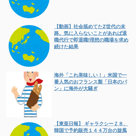
【動画】社会舐めてたZ世代の末
路。気に入らないことがあれば退
職代行で即退職!理想の職場を求め
続けた結果
海外「これ美味しい！」米国で一
番人気のおフランス製「日本のパ
ン」に海外が大騒ぎ
【東亜日報】 ギャラクシーＺ８、
韓国で予約販売１４４万台の旋風