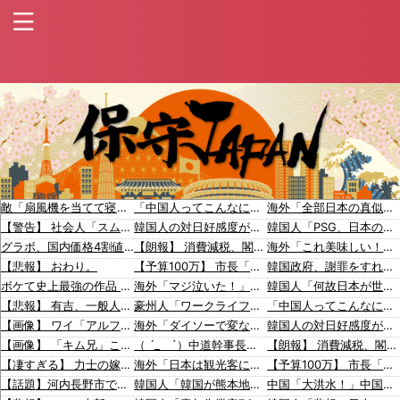
敵「扇風機を当てて寝るとヤバいぞ！」 ワイ「大丈夫やろｗｗｗ」扇風機ポチー
「中国人ってこんなに嫌われているの？」日本生活9年目で明かす本心！
海外「全部日本の真似だったのか…」 日本の普通のテレビ番組が最新SNSの数十年先を行っていたと話題に
【警告】 社会人「スムージーにキウイ皮ごと入れよ。これ美容にいいんだよね〜」→ 結果…
韓国人の対日好感度が過去最高に、「ノージャパン」は終わった？＝ネット「中国より100倍いい」
韓国人「PSG、日本の鈴木彩艶に約60億円で正式オファー・・・」→「あいつがそれほどなのか（ブルブル）」「レギュラーとして出れるとは思わないけど、それでもやっぱり羨ましいね」
グラボ、国内価格4割値上げかｗｗｗｗｗｗｗｗｗｗｗｗｗｗｗｗ
【朗報】 消費減税、閣議決定 来年4月から2年間1％に
海外「これ美味しい！」米国で一番人気のおフランス製「日本のパン」に海外が大騒ぎ
【悲報】 おわり。
【予算100万】 市長「特定外来生物クビアカは気持ち悪い虫だしそんな需要ないと思う」1匹300円相当の報奨金→初日に42万取られ焦り
韓国政府、謝罪をすれば賠償を放棄する案を日本側に提示するも拒否される＝韓国の反応
ボケて史上最強の作品 【画像】ボケて史上最強の作品、ついに決まるｗｗｗｗｗｗｗｗ
海外「マジ泣いた！」実話を描いた日本の最新アニメの完成度に海外が超感動
韓国人「何故日本が世界を魅了し続け観光大国になったのか？その理由がこちら‥」→「文化的なソフトパワーが凄い」
【悲報】 有吉、一般人に「ド正論」を叩きつけて炎上ｗｗｗｗｗｗｗｗ
豪州人「ワークライフバランスの悪い日本から帰ってきたら、今度は仕事が全然ない件」
「中国人ってこんなに嫌われているの？」日本生活9年目で明かす本心！
【画像】 ワイ「アルファードいいなあ。買いに行くか」店員「ほいっ見積もりな！」ワイ「金額おかしくね？」←お前らもそう思うよな？？？？？
海外「ダイソーで変な形の商品を見つけたんだけど一体何なの？」
韓国人の対日好感度が過去最高に、「ノージャパン」は終わった？＝ネット「中国より100倍いい」
【画像】 「キム兄」こと芸人・木村祐一さん（63歳）、最新の松本人志さんとのツーショットが完全に別人だとネット騒然！ 「マジで誰かわからん」...
（ ´_ゝ`）中道幹事長、食料品消費税2年間1%の閣議決定を批判 → 記者「中道改革連合は食料品消費税ゼロを公約に掲げていたが？」→ 階猛氏「
【朗報】 消費減税、閣議決定 来年4月から2年間1％に
【凄すぎる】 力士の嫁に美人が多い理由→「これ」だったｗｗｗｗｗｗｗ
海外「日本は観光客にお金を落とさせてすぐに帰ってもらいたいだけ」←「それ普通じゃね？」渋谷の外国人観光客急増を巡る投稿に議論が白熱【海外の反応】
【予算100万】 市長「特定外来生物クビアカは気持ち悪い虫だしそんな需要ないと思う」1匹300円相当の報奨金→初日に42万取られ焦り
【話題】河内長野市で警官が包丁男に発砲したシーンのモザ無し映像が公開される。
韓国人「韓国が熊本地震で飲料水1万本送ったら日本人は韓国産の水は〇〇だと言いました」
中国「大洪水！」中国ダム「決壊」地元民「公式発表より〇者多い！」中国政府「住民拘束！（安否不明」中国当局「救助隊動画も削除」台風13号「三峡ダム接近中」→