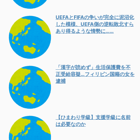
UEFAとFIFAの争いが完全に泥沼化
した模様、UEFA側の逆転敗北すら
あり得るような情勢に……
「漢字が読めず」生活保護費を不
正受給容疑…フィリピン国籍の女を
逮捕
【ひまわり学級】支援学級に名前
は必要なのか