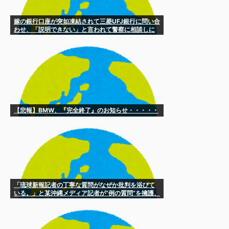
嫁の銀行口座が突如凍結されて三菱UFJ銀行に問い合
わせ、「説明できない」と言われて警察に相談しに
いくと……
【悲報】BMW、『完全終了』のお知らせ・・・・・
「琉球新報記者の丁寧な質問がなぜか批判を浴びて
いる。」と某沖縄メディア記者が”例の質問”を擁護、
丁寧だと御遺族になにを質問してもいいのか？