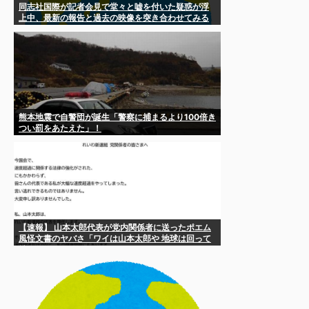
同志社国際が記者会見で堂々と嘘を付いた疑惑が浮
上中、最新の報告と過去の映像を突き合わせてみる
と……
熊本地震で自警団が誕生「警察に捕まるより100倍き
つい罰をあたえた」！
【速報】 山本太郎代表が党内関係者に送ったポエム
風怪文書のヤバさ「ワイは山本太郎や 地球は回って
社会は動いてるで、ごめんな♪」