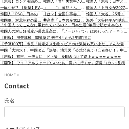
【悲報】ロシア南部のリゾート地にドローン攻撃
韓国人「青年失業率7.0%の韓国で日本が韓国人の海外就業先国家で1位に！」→「日本の手厚い新卒向けシステムが魅力に‥」
韓国人「悲報：日本と韓国の立場が完全に逆転してしまった模様…」→「日本を笑って見てたのに…（ﾌﾞﾙﾌﾞﾙ」＝韓国の反応
一体なぜ？ 【衝撃】EVが充電中に突然爆発炎上！ 中国ネット「こういう場合って全額補償されるの？」
（ ´_ゝ`） 蓮舫さん、ｘに投稿された被災地視察の高市首相の写真を猛批判「掲載するのを止める人は誰もいなかったのか」「あまりにも愕然としています」
韓国人「トヨタが2027年に次世代ハイブリッドバッテリーを導入へ！最大1000kmの航続距離や超高速充電を目指す」
韓国人「PSG、日本の鈴木彩艶に約60億円で正式オファー・・・」→「あいつがそれほどなのか（ﾌﾞﾙﾌﾞﾙ）」「レギュラーとして出れるとは思わないけど、それでもやっぱり羨ましいね」
【は？】全国知事会、政府などに「多文化共生社会実現に向けた提言」を提出 「国は在留外国人を労働者と見ているが、日本人と同じ生活者」
韓国人「大谷、25号・26号マルチホームランの大活躍！」→「日本人打者はあんなに活躍してるのに…（ﾌﾞﾙﾌﾞﾙ」＝韓国の反応
韓国軍、対北朝鮮の最前線で重機関銃から実弾を撤去、米韓合同演習では米軍の無人機を「北朝鮮の侵入だ！」と迎撃一歩手前まで……ゆるんでるなぁ
共産党「日本共産党は中抜きしません！安心して災害救援募金をしてください！」「お金に清潔な日本共産党だからこそ信頼できる！」
海外「大谷翔平が1試合2発！完全に人間離れしているんだが…」
「中国人ってこんなに嫌われているの？」日本生活9年目で明かす本心！
【移民政策反対】イオンの売り場で唐揚げを食う中国人の子供
赤十字、モロッコへの不法移民（約2,000人）にパン、牛乳、ビスケット、ツナ缶など大規模な物資配布
韓国人「韓国版モヤさまが面白い！息子さんですか？えええええっ？？？」
韓国人の対日好感度が過去最高に、「ノージャパン」は終わった？＝ネット「中国より100倍いい」
【動画】メキシコのインフルエンサー、ライブ配信中に襲撃されて〇亡。
韓国人「海外が想像する韓国人キャラクターのイメージがこちら・・・」
韓国人「日本で創業100年を迎えたパンケーキ屋のクオリティをご覧ください…」→「日本人が好きそう…（ﾌﾞﾙﾌﾞﾙ」＝韓国の反応
【朗報】 消費減税、閣議決定 来年4月から2年間1％に
【炎上】藤沢市「モスク建設と土葬も許可します」→3万人の反対署名も却下
「猫が車を凝視してると思ったら、自分に見とれていた…」（動画）
海外「大谷翔平がワールドシリーズ3連覇＆WSMVPなら歴代何位？海外ファンの答えがこちら」
【予算100万】 市長「特定外来生物クビアカは気持ち悪い虫だしそんな需要ないと思う」1匹300円相当の報奨金→初日に42万取られ焦り
【動画】仲間に花火を水平撃ちしようとして障害を負ったかもしれない事故。
16歳の清水空跳が100m10秒00を記録して桐生祥秀の高校記録を更新、海外陸上競技ファンも大衝撃（海外の反応）
韓国人「日本の女子高生のセーラー服と外国人観光客の関係性」
中国「大洪水！」中国ダム「決壊」地元民「公式発表より〇者多い！」中国政府「住民拘束！（安否不明」中国当局「救助隊動画も削除」台風13号「三峡ダム接近中」→
【知ってた？】カナダ発ウェアブランド、lululemonが日本でオープン→店名は日本差別からできた？
韓国人「広告塔としても活躍…」大谷翔平が『日立建機』ブランドアンバサダーに就任、来年4月に社名変更で国内外へ発信へ
【悲報】 有吉、一般人に「ド正論」を叩きつけて炎上ｗｗｗｗｗｗｗｗ
イスラム指導者が授業!? 憲法違反だと批判〇到【さくらの解説】
韓国人「日本旅行へ行ったら、絶対に若いうちにやっておいた方がいいことがこちら・・・」
【画像】 ワイ「アルファードいいなあ。買いに行くか」店員「ほいっ見積もりな！」ワイ「金額おかしくね？」←お前らもそう思うよな？？？？？
91歳女性の遺体を遺棄したベトナム国籍の男が逮捕されました #移民 #外国人
【画像】 「キム兄」こと芸人・木村祐一さん（63歳）、最新の松本人志さんとのツーショットが完全に別人だとネット騒然！ 「マジで誰かわからん」...
HOME
>
【凄すぎる】 力士の嫁に美人が多い理由→「これ」だったｗｗｗｗｗｗｗ
【悲報】 楽天、ガチで逝くｗｗｗｗｗｗｗｗｗｗｗｗｗｗｗｗｗｗｗｗ
Contact
【国際】「日本を必ず後悔させる」北朝鮮金総書記の妹・金与正氏 海自のミサイル実射実験に「日本の軍事大国化黙認しない」
今まで沈黙を保っていた例の男が反高市活動を再開した模様、財務省を手を組んでの返り咲きが狙いか？
氏名
「ロシアによるハンティングだ」ドローンがウクライナの民間人を追い回して爆発…ゼレンスキー氏が非難！
韓国人「悲報：日本と韓国の立場が完全に逆転してしまった模様…」→「日本を笑って見てたのに…（ﾌﾞﾙﾌﾞﾙ」＝韓国の反応
韓国人「トヨタが2027年に次世代ハイブリッドバッテリーを導入へ！最大1000kmの航続距離や超高速充電を目指す」
韓国人「大谷、25号・26号マルチホームランの大活躍！」→「日本人打者はあんなに活躍してるのに…（ﾌﾞﾙﾌﾞﾙ」＝韓国の反応
韓国人「韓国版モヤさまが面白い！息子さんですか？えええええっ？？？」
メールアドレス