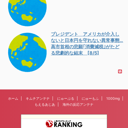
プレジデント アメリカが介入し
ないと日本円を守れない異常事態…
高市首相の悲願｢消費減税｣がたど
る悲劇的な結末 [8/5]
ホーム
キムチアンテナ
にゅーぷる
にゅーもふ
1000mg
もえるあじあ
海外の反応アンテナ