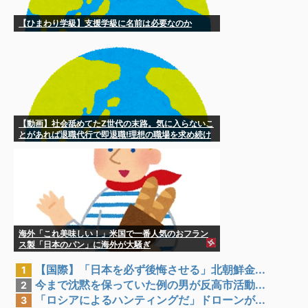
【ひまわり学級】支援学級に名前は必要なのか
【動画】社会舐めてたZ世代の末路。気に入らないこ
とがあれば退職代行で即退職!理想の職場を求め続け
た結果
海外「これ美味しい！」米国で一番人気のおフラン
ス製「日本のパン」に海外が大騒ぎ
【国際】「日本を必ず後悔させる」北朝鮮金...
1
今まで沈黙を保っていた例の男が反高市活動...
2
「ロシアによるハンティングだ」ドローンが...
3