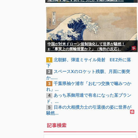
中国が対米ドローン規制強化して世界が騒然！
←「事実上の禁輸措置か？」（海外の反応）
北朝鮮、弾道ミサイル発射 EEZ外に落
1
下
スペースXのロケット残骸、月面に衝突
2
か…...
千葉県袖ケ浦市「おむつ交換で噛みつか
3
れ」...
あっち系御用達で有名になった某ブラン
4
ド、...
日本の大相撲力士の引退後の姿に世界が
5
騒然...
記事検索