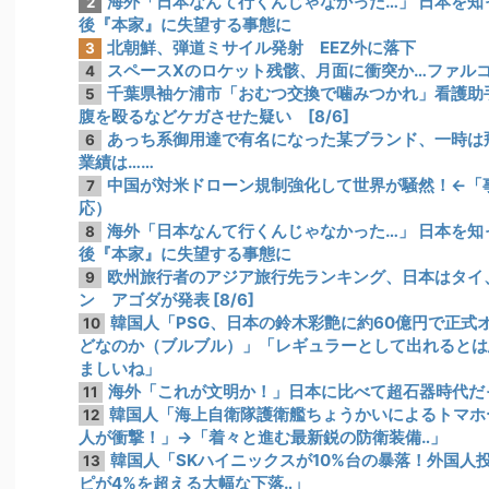
海外「日本なんて行くんじゃなかった…」 日本を
2
後『本家』に失望する事態に
北朝鮮、弾道ミサイル発射 EEZ外に落下
3
スペースXのロケット残骸、月面に衝突か…ファル
4
千葉県袖ケ浦市「おむつ交換で噛みつかれ」看護助
5
腹を殴るなどケガさせた疑い [8/6]
あっち系御用達で有名になった某ブランド、一時は
6
業績は……
中国が対米ドローン規制強化して世界が騒然！←「
7
応）
海外「日本なんて行くんじゃなかった…」 日本を
8
後『本家』に失望する事態に
欧州旅行者のアジア旅行先ランキング、日本はタイ
9
ン アゴダが発表 [8/6]
韓国人「PSG、日本の鈴木彩艶に約60億円で正式
10
どなのか（ブルブル）」「レギュラーとして出れるとは
ましいね」
海外「これが文明か！」日本に比べて超石器時代だ
11
韓国人「海上自衛隊護衛艦ちょうかいによるトマホ
12
人が衝撃！」→「着々と進む最新鋭の防衛装備‥」
韓国人「SKハイニックスが10%台の暴落！外国人
13
ピが4%を超える大幅な下落‥」