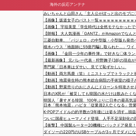
海外の反応アンテナ
三菱自動車、「パジェロ」の中型版・小型版も発売
専門家「日本車はダサい、見てて恥ずかしい」
日本「熊本地震」ハビタ「従業員2人亡くなる」営
K-POPアイドルの約半数が3年後には姿を消す…損
ついに国産ヒューマノイド登場、人手不足深刻化の
【衝撃】 中国製ルーター20機種にバックドア発見
ダイソーの220円のUSBケーブルが3ヶ月でダメに