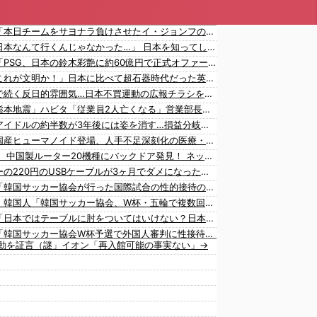
韓国人「本日チームをサヨナラ負けさせたイ・ジョンフの守備、ガチでヤバ過ぎる…」→「のび太レベルの守備ｗｗ」＝韓国の反応
海外「日本なんて行くんじゃなかった…」 日本を知ってしまったディズニー信者、帰国後『本家』に失望する事態に
韓国人「PSG、日本の鈴木彩艶に約60億円で正式オファー・・・」→「あいつがそれほどなのか（ブルブル）」「レギュラーとして出れるとは思わないけど、それでもやっぱり羨ましいね」
海外「これが文明か！」日本に比べて超石器時代だった英国に海外が大騒ぎ
韓国内で続く反日的雰囲気…日本不買運動の広報チラシを受け取った日本人留学生困惑＝韓国の反応
日本「熊本地震」ハビタ「従業員2人亡くなる」営業部長「イオンのスタッフに制止されなかった」日本「部長が連絡後の店員行動を証言（謎」イオン「再入館可能の事実ない」→
K-POPアイドルの約半数が3年後には姿を消す…損益分岐点突破は4％未満
ついに国産ヒューマノイド登場、人手不足深刻化の医療・製造現場などでの活用想定！
【衝撃】 中国製ルーター20機種にバックドア発見！ ネットに繋ぐだけで35秒ごとに中国のサーバーと通信
ダイソーの220円のUSBケーブルが3ヶ月でダメになったんやが
韓国人「韓国サッカー協会が行った国際試合の性的接待の全容がこちら…」→「完全に買収してる…（ﾌﾞﾙﾌﾞﾙ」＝韓国の反応
【激震】韓国人「韓国サッカー協会、W杯・五輪で複数回の性接待を行い審判を買収していたことが発覚…（ﾌﾞﾙﾌﾞﾙ」＝韓国の反応
韓国人「日本ではテーブルに肘をついてはいけない？日本の食事マナーが想像以上に厳格すぎて韓国人が衝撃！」→「これが日本の食事マナーか？‥」
韓国人「韓国サッカー協会W杯予選で外国人審判に性接待したことが発覚！」
動を証言（謎」イオン「再入館可能の事実ない」→
韓国人「日本が韓国文学が完全に定着！ブームを超えて一つのジャンルとして日本人全員に愛されてる模様…（ﾌﾞﾙﾌﾞﾙ」＝韓国の反応
海外「大谷翔平が1試合2発！完全に人間離れしているんだが…」
海外「大谷翔平がワールドシリーズ3連覇＆WSMVPなら歴代何位？海外ファンの答えがこちら」
韓国人「日本の女子高生のセーラー服と外国人観光客の関係性」
韓国人「広告塔としても活躍…」大谷翔平が『日立建機』ブランドアンバサダーに就任、来年4月に社名変更で国内外へ発信へ