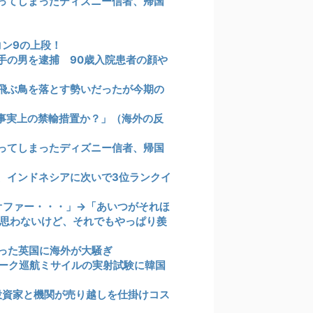
知ってしまったディズニー信者、帰国
コン9の上段！
手の男を逮捕 90歳入院患者の顔や
飛ぶ鳥を落とす勢いだったが今期の
事実上の禁輸措置か？」（海外の反
知ってしまったディズニー信者、帰国
、インドネシアに次いで3位ランクイ
オファー・・・」→「あいつがそれほ
思わないけど、それでもやっぱり羨
った英国に海外が大騒ぎ
ーク巡航ミサイルの実射試験に韓国
投資家と機関が売り越しを仕掛けコス