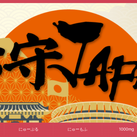
にゅーぷる
にゅーもふ
1000mg