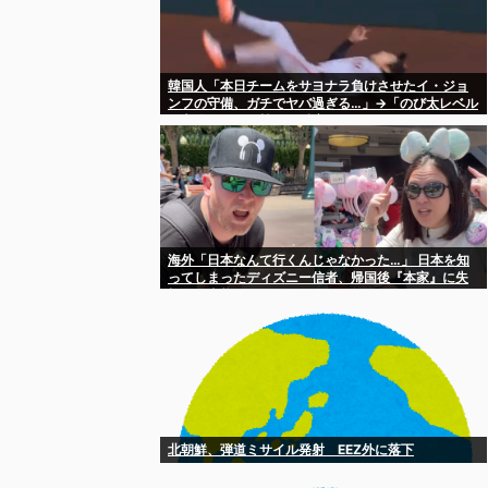
韓国人「本日チームをサヨナラ負けさせたイ・ジョ
ンフの守備、ガチでヤバ過ぎる…」→「のび太レベル
の守備ｗｗ」＝韓国の反応
海外「日本なんて行くんじゃなかった…」 日本を知
ってしまったディズニー信者、帰国後『本家』に失
望する事態に
北朝鮮、弾道ミサイル発射 EEZ外に落下