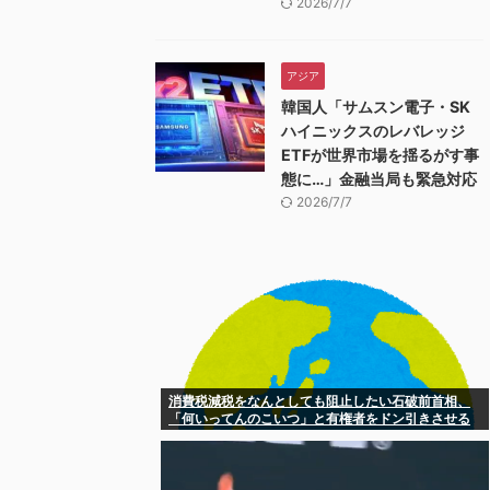
2026/7/7
アジア
韓国人「サムスン電子・SK
ハイニックスのレバレッジ
ETFが世界市場を揺るがす事
態に…」金融当局も緊急対応
2026/7/7
消費税減税をなんとしても阻止したい石破前首相、
「何いってんのこいつ」と有権者をドン引きさせる
よな屁理屈を……