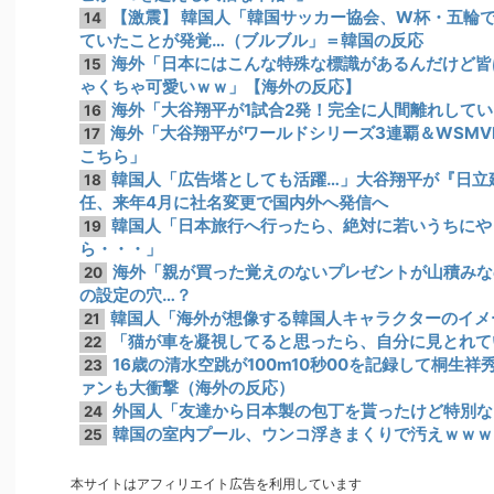
【激震】 韓国人「韓国サッカー協会、W杯・五輪
14
ていたことが発覚…（ブルブル」＝韓国の反応
海外「日本にはこんな特殊な標識があるんだけど皆
15
ゃくちゃ可愛いｗｗ」【海外の反応】
海外「大谷翔平が1試合2発！完全に人間離れしてい
16
海外「大谷翔平がワールドシリーズ3連覇＆WSM
17
こちら」
韓国人「広告塔としても活躍…」大谷翔平が『日立
18
任、来年4月に社名変更で国内外へ発信へ
韓国人「日本旅行へ行ったら、絶対に若いうちにや
19
ら・・・」
海外「親が買った覚えのないプレゼントが山積みな
20
の設定の穴…？
韓国人「海外が想像する韓国人キャラクターのイメ
21
「猫が車を凝視してると思ったら、自分に見とれて
22
16歳の清水空跳が100m10秒00を記録して桐生
23
ァンも大衝撃（海外の反応）
外国人「友達から日本製の包丁を貰ったけど特別な
24
韓国の室内プール、ウンコ浮きまくりで汚えｗｗｗ
25
本サイトはアフィリエイト広告を利用しています