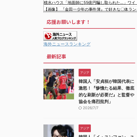
積水ハウス「地面師に55億円騙し取られた…」ワイ
【画像】 『金田一少年の事件簿』で好きな〇体ラ
【最新画像】 元バレー代表・狩野舞子(38)の現在
応援お願いします！
専門家「日本車はダサい、見てて恥ずかしい」
【ネタバレ】 ワンピース、ルフィ絶体絶命の超展開
韓国人「韓国サッカー協会が行った国際試合の性的接
【激震】韓国人「韓国サッカー協会、W杯・五輪で複
海外ニュースランキング
【雑誌】かつて650万部を誇った「週刊少年ジャン
最新記事
「やつらの目は節穴か？」と日米に見切りをつけた
中国人団体、VIPラウンジ無断侵入→搭乗拒否→空港
韓国人「日本ではテーブルに肘をついてはいけない
アジア
韓国人「韓国サッカー協会W杯予選で外国人審判に
韓国人「安貞桓が韓国代表に
韓国人「日本が韓国文学が完全に定着！ブームを超え
激怒！『惨憺たる結果、徹底
的な刷新が必要だ』と監督や
協会を痛烈批判」
2026/7/7
アジア
韓国人「イ・スンファン、ユ