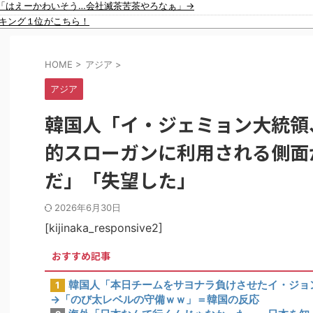
「はえーかわいそう…会社滅茶苦茶やろなぁ」→
イスラム指導者が授業!? 憲法違反だと批判〇到【さくらの解説】
ンキング１位がこちら！
91歳女性の遺体を遺棄したベトナム国籍の男が逮捕されました #移民 #外国人
がいくらなんでも即ハボすぎる！
HOME
>
アジア
>
ｗｗｗｗｗｗｗｗｗｗｗｗｗｗｗｗｗｗｗｗｗｗｗｗｗｗｗｗｗｗｗｗｗｗｗｗ
待の全容がこちら…」→「完全に買収してる…（ﾌﾞﾙﾌﾞﾙ」＝韓国の反応
アジア
数回の性接待を行い審判を買収していたことが発覚…（ﾌﾞﾙﾌﾞﾙ」＝韓国の
プ」、発行部数が初の100万部割れ ピーク時の４分の１にまで減少
韓国人「イ・ジェミョン大統領
欧州投資家の選択に衝撃を受ける人が続出、日英米の資産を処分して代わりに
警備員の”つり目ポーズ”で国際問題にｗｗｗ
的スローガンに利用される側面
？日本の食事マナーが想像以上に厳格すぎて韓国人が衝撃！」→「これが日本
だ」「失望した」
性接待したことが発覚！」
て一つのジャンルとして日本人全員に愛されてる模様…（ﾌﾞﾙﾌﾞﾙ」＝韓国
2026年6月30日
[kijinaka_responsive2]
おすすめ記事
韓国人「本日チームをサヨナラ負けさせたイ・ジョ
1
→「のび太レベルの守備ｗｗ」＝韓国の反応