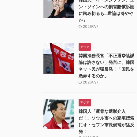
ン・ソインへの損害賠償訴訟
に踏み切るも…世論は冷やや
か」
2026/7/7
アジア
韓国法務長官「不正選挙陰謀
論は許さない」発言に、韓国
ネット民が猛反発！「国民を
愚弄するのか」
2026/7/7
アジア
韓国人「露骨な選挙介入
だ！」ソウル市への家宅捜索
にオ・セフン市長候補が猛反
発！