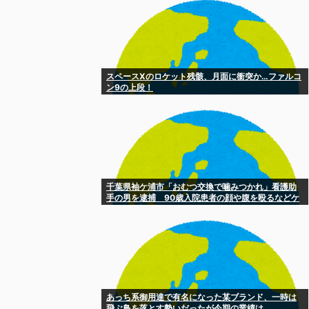
スペースXのロケット残骸、月面に衝突か…ファルコ
ン9の上段！
千葉県袖ケ浦市「おむつ交換で噛みつかれ」看護助
手の男を逮捕 90歳入院患者の顔や腹を殴るなどケ
ガさせた疑い [8/6]
あっち系御用達で有名になった某ブランド、一時は
飛ぶ鳥を落とす勢いだったが今期の業績は……