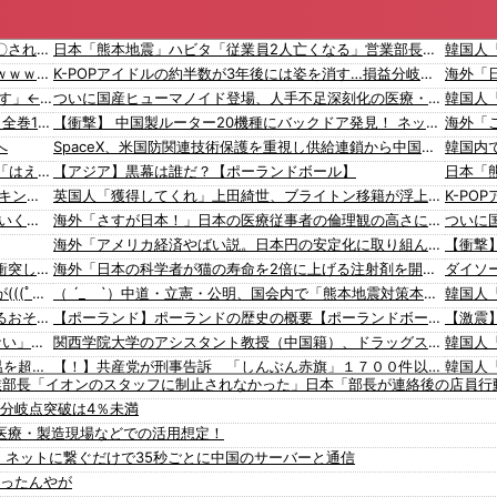
みいちゃんと山田さん「主人公がぽっと出のモブに〇されて終わります」←これ
日本「熊本地震」ハビタ「従業員2人亡くなる」営業部長「イオンのスタッフに制止されなかった」日本「部長が連絡後の店員行動を証言（謎」イオン「再入館可能の事実ない」→
【画像】坂道女子のバスト一覧ｗｗｗｗｗｗｗｗｗｗｗｗwｗｗｗｗ
K-POPアイドルの約半数が3年後には姿を消す…損益分岐点突破は4％未満
【画像】 宇垣美里「学生時代は全然モテなかったです」←これほんまかぁ？w w w w w w w w
ついに国産ヒューマノイド登場、人手不足深刻化の医療・製造現場などでの活用想定！
【朗報】 大人気漫画「GANTZ」がAmazonでなんと全巻100円ｗｗｗｗｗｗ
【衝撃】 中国製ルーター20機種にバックドア発見！ ネットに繋ぐだけで35秒ごとに中国のサーバーと通信
へ
SpaceX、米国防関連技術保護を重視し供給連鎖から中国系を完全排除へ 供給業者に「中国籍人員をSpaceX向けの生産に関わらせないこと」「中国製の設備・部品を使わないこと」を要求し監査実施
積水ハウス「地面師に55億円騙し取られた…」ワイ「はえーかわいそう…会社滅茶苦茶やろなぁ」→
【アジア】黒幕は誰だ？【ポーランドボール】
【画像】 『金田一少年の事件簿』で好きな〇体ランキング１位がこちら！
英国人「獲得してくれ」上田綺世、ブライトン移籍が浮上！三笘薫との日本代表ホットライン実現!?現地サポ大興奮！「勘弁してくれ」と危惧される懸念点とは!?【海外の反応】
【最新画像】 元バレー代表・狩野舞子(38)の現在がいくらなんでも即ハボすぎる！
海外「さすが日本！」日本の医療従事者の倫理観の高さに海外が超感動
海外「アメリカ経済やばい説。日本円の安定化に取り組んだのもこれが原因か？」
【動画】両方馬鹿（笑）ミニストップでトラックと衝突したドラレコが（ノ∇`）
海外「日本の科学者が猫の寿命を2倍に上げる注射剤を開発。これこそノーベル賞だろ！」
【動画】地震発生時の熊本総合病院の手術室の様子が(((ﾟДﾟ)))
（ ´_ゝ`）中道・立憲・公明、国会内で「熊本地震対策本部会議」各省庁からヒアリング・現地から意見聴取「パーティション、人手、宿泊施設の不足や、外国人実習生の方々にも対応してほしい」今日の午後、政府に要望書を提出
【動画】野菜売りのおじさんにドローンを特攻させるおそロシア。
【ポーランド】ポーランドの歴史の概要【ポーランドボール】
日本のX民が「被災しても韓国の水だけは飲みたくない」と投稿したのが韓国にバレてしまうw
関西学院大学のアシスタント教授（中国籍）、ドラッグストアで現行犯逮捕 万引き容疑
韓国人「暑すぎる韓国、100年ぶりに日本の最高気温を超えた」「大変なことだ」
【！】共産党が刑事告訴 「しんぶん赤旗」１７００件以上の虚偽購読申し込み 「厳重な処罰を求める」
業部長「イオンのスタッフに制止されなかった」日本「部長が連絡後の店員行
韓国人「株でお金を失ったのはイ・ジェミョンのせいだ！」として支持率が右肩下がりに……まあ、本当にその側面があるので救えないんですが
【速報】山本太郎が去ったれいわ新選組、新たな党名は「いのちの党」 略称「いのち」
益分岐点突破は4％未満
韓国人「日本ではビールジョッキをほとんど洗わずに、次の客に出すんだ！ これが証拠の映像だ!!」……あー、なるほどですねー。韓国には「アレ」がないんだ？
韓国人「海外が想像する韓国人キャラクターのイメージがこちら・・・」
医療・製造現場などでの活用想定！
【移民政策反対】イオンの売り場で唐揚げを食う中国人の子供
「猫が車を凝視してると思ったら、自分に見とれていた…」（動画）
！ ネットに繋ぐだけで35秒ごとに中国のサーバーと通信
【炎上】藤沢市「モスク建設と土葬も許可します」→3万人の反対署名も却下
16歳の清水空跳が100m10秒00を記録して桐生祥秀の高校記録を更新、海外陸上競技ファンも大衝撃（海外の反応）
なったんやが
【知ってた？】カナダ発ウェアブランド、lululemonが日本でオープン→店名は日本差別からできた？