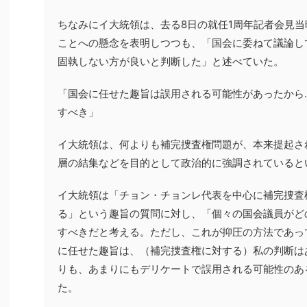
ちなみにイ大統領は、去る8日の就任1周年記者会見
ことへの懸念を表明しつつも、「国会に委ねて議論し
固執しない方が良いと判断した」と述べていた。
「国会に任せた趣旨は誤用される可能性があったから
すべき」
イ大統領は、何よりも補完捜査権問題が、本来提起さ
層の結集などを目的として政治的に強調されていると
イ大統領は「チョン・チョンレ代表を中心に補完捜査
る」という趣旨の質問に対し、「個々の国会議員がど
すべきだと考える。ただし、これが抑圧の方法であっ
に任せた趣旨は、（補完捜査権に対する）私の判断は
りも、あまりにもデリケートで誤用される可能性のあ
た。