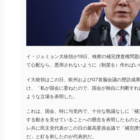
イ・ジェミョン大統領が19日、検察の補完捜査権問
て心配なら、悪用されないように（制度を）作ればい
イ大統領はこの日、欧州およびG7首脳会議の歴訪成
け、「私が国会に委ねたので、国会が独自に判断すれ
ような立場を表明した。
これは、国会、特に与党内で、十分な熟議なしに「補
する動きを見せていることへの懸念を表明したものと
レ共に民主党代表がこの日の最高委員会議で「補完捜
だ」と釘を刺したのが代表的だ。