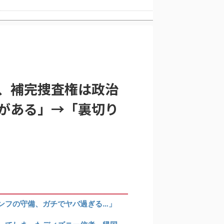
韓国人「日本旅行へ行ったら、絶対に若いうちにやっておいた方がいいことがこちら・・・」
ｗｗｗｗｗｗｗｗｗ...
反応
、補完捜査権は政治
選んだのは……
がある」→「裏切り
の食事マナーか？‥」
の反応
ンフの守備、ガチでヤバ過ぎる…」