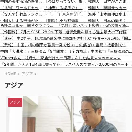
中国の海水浴場の映像があまりにも・・・
【今はやってない】審判への性接待疑惑、大韓サッカー協会が声明「現在は一切発生していない」「世界中のサッカー界関係者の皆さんにお詫び」
韓国人「日本がここまでの観光大国に発展した本当の理由がこちら…」→「昔から日本は愛されてた…（ﾌﾞﾙﾌﾞﾙ」＝韓国の反応
【批判】ワールドカップ決勝のハーフタイムショー、英紙｢BTSが出てきて悪夢かと思った｣
「神聖なる場所です」靖国神社、境内におけるコスプレや軍装の禁止を発表
韓国人「韓国サッカー協会の性接待報道、海外でも大騒ぎに・・・2002年W杯4強の記録取り消しの声も」→「マジで国の恥だ」「2002年まで疑う価値がある」「国民や国が築いた国格をサッカー選手が足で蹴り飛ばすね」
【なんで】竹島ソングを歌う韓国アイドルグループが待望の日本デビュー
（ ´_ゝ`）東京新聞「小池都知事、今年も虐〇された朝鮮人犠牲者らを追悼文を送付しない意向。10年連続」
海外「山本由伸は史上最高の日本人投手になれる？」
中国人による密漁が止まらない
【朗報】小池都知事、高市首相と会談し「墓地埋葬法」の改正を要請 国と都が連携し民間への指導強化を進める方向で一致
韓国人「日本の柴犬くん散歩中の暑さに耐えられなかった結果」
角栓ニュルッ、歯茎グラグラ… 「気持ち悪いネット広告」への苦情が急増 [8/8]
警察がスーパーで暴れる刃物男を射〇「発砲は適正か？」
蓮舫議員「蓮舫だから叩いていい、との報道に何度も向き合ってきました。悔しくても」
韓国人「最近の日本アニメ業界の勢力図を変えたと言われる作品がこちら…」→「こういうのが面白い…（ﾌﾞﾙﾌﾞﾙ」＝韓国の反応
【韓国株】 7月のKOSPI 28.9％下落…通貨危機を超える過去最大の下げ幅
【動画】タイのティパンコーン王子が日本人女性とデートか？
韓国人「海外が想像する韓国人キャラクターのイメージがこちら・・・」
韓国人「韓国サッカー協会関係者が『不適切接待は慣行だった』と衝撃発言！日韓ワールドカップ4強にも疑いの視線が向けられる」
【速報】 中2男子、野球部の練習中に頭部を強打しCT検査→70代医師「問題ないです」→中学生〇亡「他人のCT画像みてました」
【悲報】ロシア報道官「広島市長は毎年、ロシアを嫌悪する『偽りの呪文』を繰り返し、日本人をゾンビ化させている」と主張
「猫が車を凝視してると思ったら、自分に見とれていた…」（動画）
海外「大谷翔平が勝ち越しの絶好機でダブルプレー…」
【悲報】 中国、橋の欄干が強風一発で粉々に 鉄筋ゼロ 当局「接着剤でくっつけただけ」「正常で、品質問題はない」
文在寅、航空未経験の娘婿を重役にして収賄で起訴された
16歳の清水空跳が100m10秒00を記録して桐生祥秀の高校記録を更新、海外陸上競技ファンも大衝撃（海外の反応）
海外「大谷翔平がドジャースでfWAR25.0到達！歴史的ペースに海外騒然…」
中国「大洪水！」三峡ダム「9門開放！（全力放流」中国都市「三峡沿線の道路水没」中国政府「高速道路封鎖！」中国ダム「緊急放流に合わせて開門（土
【韓国サッカー協会】外国人審判約10人に性的接待か 計1496回、約2億ウォン（約2200万円）
海外「大谷翔平が1試合2発！完全に人間離れしているんだが…」
VTuberさん、祖母の「家族だけの一日葬」をした結果ｗｗｗｗｗｗｗ
韓国のサッカー協会、W杯予選等を裁くために訪韓した外国人審判を「性接待」していた……大して強くもないチームが潤沢な予算を持ってりゃそうなるわな
海外「大谷翔平がワールドシリーズ3連覇＆WSMVPなら歴代何位？海外ファンの答えがこちら」
「2年間、たぶん1日4回は握ってた」ラスベガスで買った3,000円のキーホルダーを調べたら
【動画】これはお見事。中国重慶市で珍しい事故が撮影される。
【今はやってない】審判への性接待疑惑…韓国サッカー協会が声明「現在は一切発生していない」
HOME
>
アジア
>
「近年稀に見るどころの話じゃないぞ」と台風15号の予想進路に困惑する人が多数、偏西風が全く通用していないんだけど……
アジア
フジテレビが金の卵を産む鶏を自ら絞め〇した模様、社運を賭けたドル箱コンテンツが御蔵入りになってしまい……
【悲報】 ロシアさん、ついに国民の財産を没収しはじめる
資産1億円突破でFIREの45歳独身男性が半年後に仕事復帰を決意した「1通の通知」
アジア
【画像】 まんさん、ブチ切れ「電車内でこういうポジのおじ、ガチでイラネ」→
韓国人「日本がここまでの観光大国に発展した本当の理由がこちら…」→「昔から日本は愛されてた…（ﾌﾞﾙﾌﾞﾙ」＝韓国の反応
韓国人「韓国サッカー協会の性接待報道、海外でも大騒ぎに・・・2002年W杯4強の記録取り消しの声も」→「マジで国の恥だ」「2002年まで疑う価値がある」「国民や国が築いた国格をサッカー選手が足で蹴り飛ばすね」
韓国人「日本の柴犬くん散歩中の暑さに耐えられなかった結果」
韓国人「最近の日本アニメ業界の勢力図を変えたと言われる作品がこちら…」→「こういうのが面白い…（ﾌﾞﾙﾌﾞﾙ」＝韓国の反応