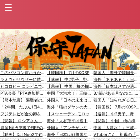
このパソコン買おうか迷ってるから背中を刺してくれｗｗｗ
【韓国株】 7月のKOSPI 28.9％下落…通貨危機を超える過去最大の下げ幅
韓国人「海外で韓国サッカーの2002年ベスト4の実力は、実際にはどれくらい認められてるんだ…？（ブルブル」＝韓国の反応
ラオウがサウザーに勝てないって信じられないんだが…
【速報】 中2男子、野球部の練習中に頭部を強打しCT検査→70代医師「問題ないです」→中学生〇亡「他人のCT画像みてました」
海外「あるある！」日本を旅行した外国人が患う新たな症状「日本語PTSD」に海外が大騒ぎ
ヒコロヒー コンビニで割引おにぎりは〝絶対買わない〟理由
【悲報】 中国、橋の欄干が強風一発で粉々に 鉄筋ゼロ 当局「接着剤でくっつけただけ」「正常で、品質問題はない」
海外「日本はさすが過ぎるｗ」 日本は野生動物の喧嘩さえ可愛くなってしまうと世界が騒然
PTA会長「PTA参加拒否した親へ最終警告。こうなってもいい？」
中国「大洪水！」三峡ダム「9門開放！（全力放流」中国都市「三峡沿線の道路水没」中国政府「高速道路封鎖！」中国ダム「緊急放流に合わせて開門（土砂崩れ発生」→
3.1節がある月なのに…3月のカレンダーに日本の富士山・大阪城・桜が描かれ物議＝韓国の反応
【熊本地震】 避難者の食生活、改善急務…調理できず「パン飽き飽き」断水なお３万戸超
外国人「日本の未来は安泰だ」16歳MF三井寺眞、衝撃ゴール！久保建英超え歴代2位の記録！3得点に絡む活躍で海外絶賛！【海外の反応】
韓国人「知られざる日本だけの半導体技術がこちらです‥」→「サムスンがなければiPhoneが作れないと信じていたのに‥」
「2年間、たぶん1日4回は握ってた」ラスベガスで買った3,000円のキーホルダーを調べたら
海外「猫のダヤンの大阪限定トートバッグを買ってきた！」大阪旅行で買ってきたものに対する海外の反応
【韓国株】 7月のKOSPI 28.9％下落…通貨危機を超える過去最大の下げ幅
フジテレビが金の卵を産む鶏を自ら絞め〇した模様、社運を賭けたドル箱コンテンツが御蔵入りになってしまい……
【スウェーデン-モロッコ】心配する理由はこれだけ…？【ポーランドボール】
【速報】 中2男子、野球部の練習中に頭部を強打しCT検査→70代医師「問題ないです」→中学生〇亡「他人のCT画像みてました」
【悲報】 ロシアさん、ついに国民の財産を没収しはじめる
海外「大谷翔平は投手としてどれくらいすごいの？野球初心者のおれに教えて」目の肥えたMLBファンが語る評価は・・・【海外の反応】
【悲報】 中国、橋の欄干が強風一発で粉々に 鉄筋ゼロ 当局「接着剤でくっつけただけ」「正常で、品質問題はない」
資産1億円突破でFIREの45歳独身男性が半年後に仕事復帰を決意した「1通の通知」
外国人「アンチがいない女性アニメキャラといえば誰が思い浮かぶ？」
中国「大洪水！」三峡ダム「9門開放！（全力放流」中国都市「三峡沿線の道路水没」中国政府「高速道路封鎖！」中国ダム「緊急放流に合わせて開門（土砂崩れ発生」→
【動画】DJI Neo2で釣りの自撮りをしようとした男の悲劇（ノ∇`）
海外「日本は戦勝国なんだよ」 戦後の日本人の特別な生き様に各国から称賛の声
VTuberさん、祖母の「家族だけの一日葬」をした結果ｗｗｗｗｗｗｗ