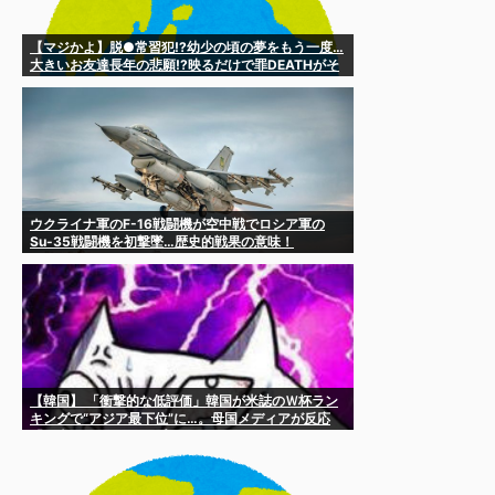
【マジかよ】脱●常習犯!?幼少の頃の夢をもう一度…
大きいお友達長年の悲願!?映るだけで罪DEATHがそ
れは…おっさん激ヤバすぎる!!
ウクライナ軍のF-16戦闘機が空中戦でロシア軍の
Su-35戦闘機を初撃墜…歴史的戦果の意味！
【韓国】 「衝撃的な低評価」韓国が米誌のＷ杯ラン
キングで“アジア最下位”に…。母国メディアが反応
「日本が20位でトップ」