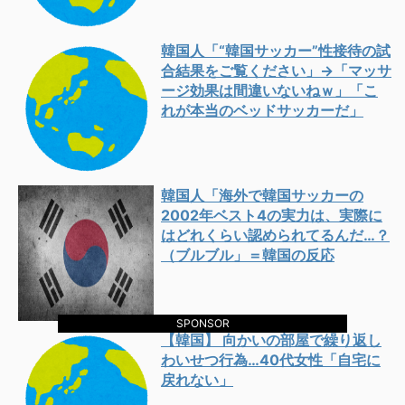
韓国人「“韓国サッカー”性接待の試
合結果をご覧ください」→「マッサ
ージ効果は間違いないねｗ」「こ
れが本当のベッドサッカーだ」
韓国人「海外で韓国サッカーの
2002年ベスト4の実力は、実際に
はどれくらい認められてるんだ…？
（ブルブル」＝韓国の反応
SPONSOR
【韓国】 向かいの部屋で繰り返し
わいせつ行為…40代女性「自宅に
戻れない」