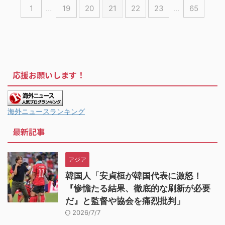
1
…
19
20
21
22
23
…
65
応援お願いします！
海外ニュースランキング
最新記事
アジア
韓国人「安貞桓が韓国代表に激怒！
『惨憺たる結果、徹底的な刷新が必要
だ』と監督や協会を痛烈批判」
2026/7/7