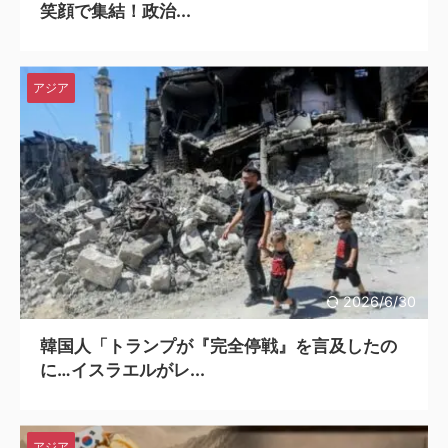
笑顔で集結！政治...
アジア
2026/6/30
韓国人「トランプが『完全停戦』を言及したの
に…イスラエルがレ...
アジア