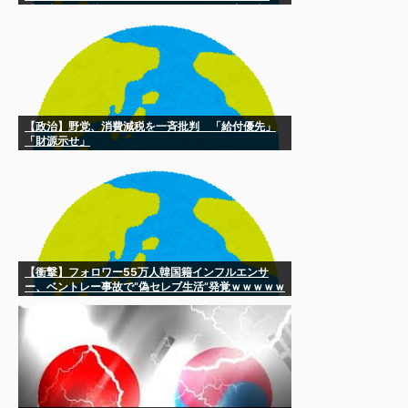
「日本に引っ越させるためのクラファンを立ち上げ
ようぜ」
【政治】野党、消費減税を一斉批判 「給付優先」
「財源示せ」
【衝撃】フォロワー55万人韓国籍インフルエンサ
ー、ベントレー事故で“偽セレブ生活”発覚ｗｗｗｗｗ
ｗ