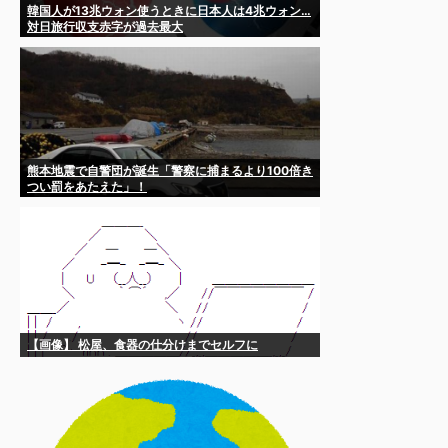
韓国人が13兆ウォン使うときに日本人は4兆ウォン…
対日旅行収支赤字が過去最大
熊本地震で自警団が誕生「警察に捕まるより100倍き
つい罰をあたえた」！
【画像】 松屋、食器の仕分けまでセルフに