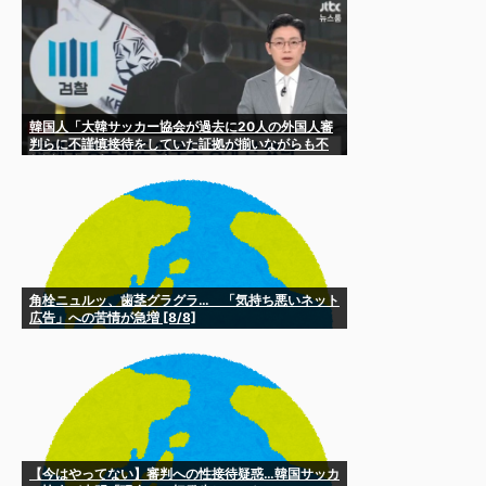
韓国人「大韓サッカー協会が過去に20人の外国人審
判らに不謹慎接待をしていた証拠が揃いながらも不
起訴処分に成っていた事が明らかに‥」
角栓ニュルッ、歯茎グラグラ… 「気持ち悪いネット
広告」への苦情が急増 [8/8]
【今はやってない】審判への性接待疑惑…韓国サッカ