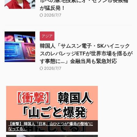
市への家宅捜索にオ・セフン市長候補
が猛反発！
2026/7/7
アジア
韓国人「サムスン電子・SKハイニック
スのレバレッジETFが世界市場を揺るが
す事態に…」金融当局も緊急対応
2026/7/7
【衝撃】 韓国人「日本、山ひとつが”爆発の聖地”に
なってる」