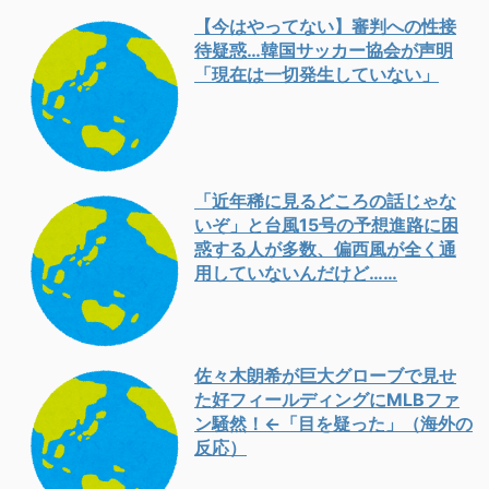
【今はやってない】審判への性接
待疑惑…韓国サッカー協会が声明
「現在は一切発生していない」
「近年稀に見るどころの話じゃな
いぞ」と台風15号の予想進路に困
惑する人が多数、偏西風が全く通
用していないんだけど……
佐々木朗希が巨大グローブで見せ
た好フィールディングにMLBファ
ン騒然！←「目を疑った」（海外の
反応）