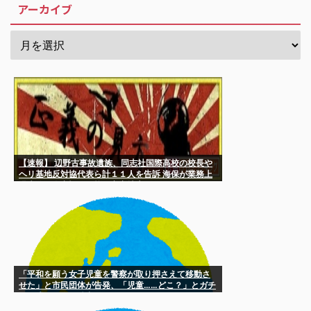
アーカイブ
【速報】 辺野古事故遺族、同志社国際高校の校長や
ヘリ基地反対協代表ら計１１人を告訴 海保が業務上
過失致死傷容疑で同校を家宅捜索
「平和を願う女子児童を警察が取り押さえて移動さ
せた」と市民団体が告発、「児童……どこ？」とガチ
で困惑する人が続出