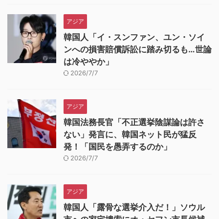
アジア
韓国人「イ・スンファン、ユン・ソイ
ンへの損害賠償訴訟に踏み切るも…世論
は冷ややか」
2026/7/7
アジア
韓国法務長官「不正選挙陰謀論は許さ
ない」発言に、韓国ネット民が猛反
発！「国民を愚弄するのか」
2026/7/7
アジア
韓国人「露骨な選挙介入だ！」ソウル