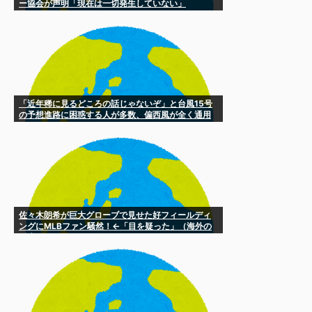
ー協会が声明「現在は一切発生していない」
「近年稀に見るどころの話じゃないぞ」と台風15号
の予想進路に困惑する人が多数、偏西風が全く通用
していないんだけど……
佐々木朗希が巨大グローブで見せた好フィールディ
ングにMLBファン騒然！←「目を疑った」（海外の
反応）