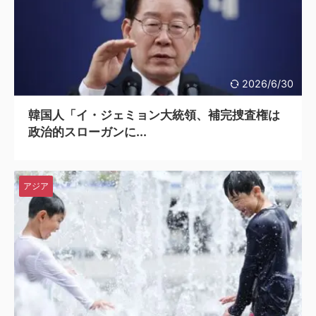
2026/6/30
韓国人「イ・ジェミョン大統領、補完捜査権は
政治的スローガンに...
アジア