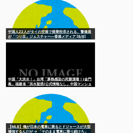
中国人22人がタイの空港で搭乗拒否される、警備員
が「つり目」ジェスチャー―香港メディア [8/6]
中国「大洪水！」台湾「豚熱感染の死骸漂着！(金門
島」福建省「洪水疑惑(公式情報なし」中国マンショ
ン「壁が壊れる(画像」中国「疫病危機」中国各地
「大水害発生」→
【MLB】俺が日本の電車に乗るとドジャースが大型
補強するんだが → 「そのまま電車に乗り続けろ」