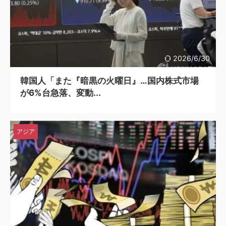
2026/6/30
韓国人「また『暗黒の火曜日』…国内株式市場
が6%台急落、変動...
アジア