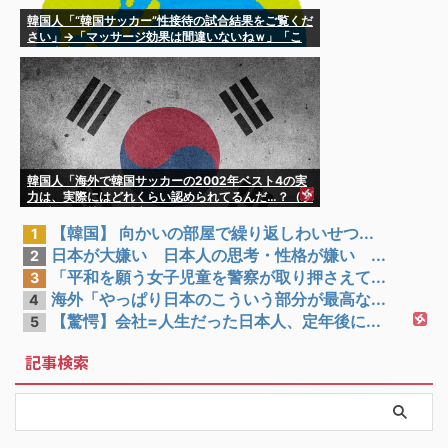
韓国人「“韓国サッカー”性接待の試合結果をご覧くだ
さい」→「マッサージ効果は間違いないねｗ」「こ
れが本当のベッドサッカーだ」
韓国人「海外で韓国サッカーの2002年ベスト4の実
力は、実際にはどれくらい認められてるんだ…？（ブ
ルブル」＝韓国の反応
【韓国】 向かいの部屋で繰り返しわいせつ...
1
日本が大嫌い 日本人の思考・性格が嫌い ...
2
「平和を願う女子児童を警察が取り押さえて...
3
海外「やっぱり日本のこういう部分が最高な...
4
【驚愕】会社=人生だった日本人、定年後に...
5
記事検索