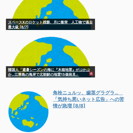
スペースXのロケット残骸、月に衝突 人工物で過去
最大級 [8/7]
韓国人「避暑シーズンの海に『木箱地雷』がぷかぷ
か…江華島の海岸で北朝鮮の地雷15個発見」
角栓ニュルッ、歯茎グラグラ…
「気持ち悪いネット広告」への苦
情が急増 [8/8]