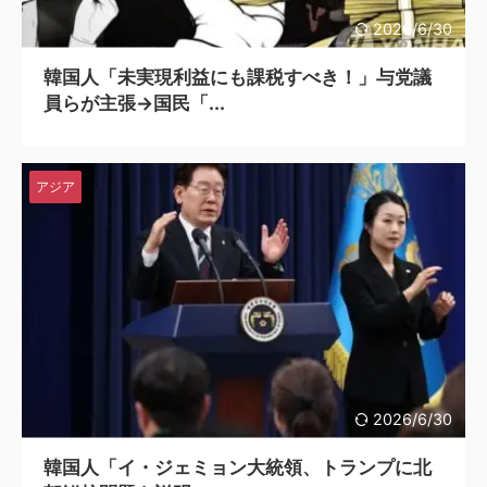
2026/6/30
韓国人「未実現利益にも課税すべき！」与党議
員らが主張→国民「...
アジア
2026/6/30
韓国人「イ・ジェミョン大統領、トランプに北