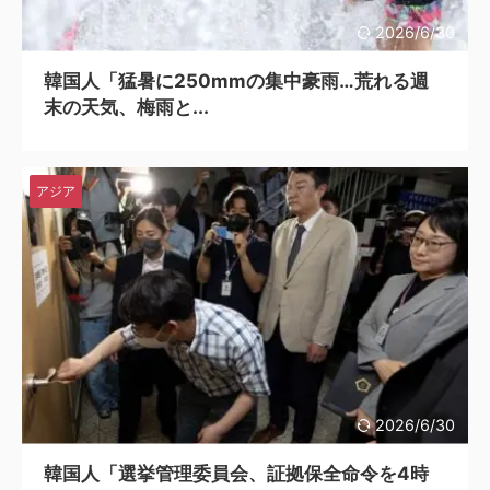
2026/6/30
韓国人「猛暑に250mmの集中豪雨…荒れる週
末の天気、梅雨と...
アジア
2026/6/30
韓国人「選挙管理委員会、証拠保全命令を4時