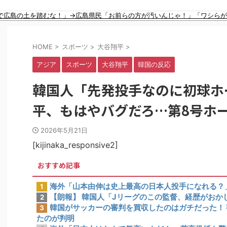
韓国政府「3年前に石炭火発のアンモニア混焼で協力するっていったけどあれ取りやめな。政権変わったし」……韓国とまともな協力ができない理由、これなんですよね
で広島の土を踏むな！」→広島県民「お前らの方が汚いんじゃ！」「ワシら
【動画】ロシア軍のドローンをネット発射装置で撃墜するウクライナ。
が稼ぎいいんで辞めます」⇒ 結果・・・
年翌日にインスタ更新！その内容がガチでヤバすぎる…
HOME
>
スポーツ
>
大谷翔平
>
ｗｗｗｗｗｗｗｗｗｗｗｗｗｗｗ
かった結果」
アジア
スポーツ
大谷翔平
韓国の反応
慣行だった』と衝撃発言！日韓ワールドカップ4強にも疑いの視線が向けられ
韓国料理がこちら…」→「これは旨いのでは…？（ﾌﾞﾙﾌﾞﾙ」＝韓国の反応
韓国人「先発投手なのに初球ホ
あと3つは？
 審判を性接待して以降は7戦無敗だったのが判明
平、もはやバグだろ…第8号ホ
未聞の不祥事を詳細に報道！」→「国際的スキャンダルに発展してしまう‥」
当に深刻である理由がこちら…」→「これはダメなやつ…（ﾌﾞﾙﾌﾞﾙ」＝韓
2026年5月21日
たこの女性は一体誰？」 中国人「なんという上品さ」「どう見ても一般人
[kijinaka_responsive2]
おすすめ記事
海外「山本由伸は史上最高の日本人投手になれる？
1
【朗報】 韓国人「Jリーグのこの監督、経歴がおか
2
韓国がサッカーの審判を買収したのはガチだった！ 
3
たのが判明