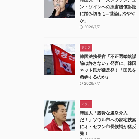
ン・ソインへの損害賠償訴訟
に踏み切るも…世論は冷やや
か」
2026/7/7
アジア
韓国法務長官「不正選挙陰謀
論は許さない」発言に、韓国
ネット民が猛反発！「国民を
愚弄するのか」
2026/7/7
アジア
韓国人「露骨な選挙介入
だ！」ソウル市への家宅捜索
にオ・セフン市長候補が猛反
発！