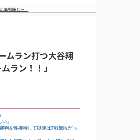
韓国人「日本の女子高生のセーラー服と外国人観光客の関係性」
が広島県民じゃ」
る」
ームラン打つ大谷翔
ームラン！！」
国の反応
ではない」
」
しい」
審判を性接待して以降は7戦無敗だっ