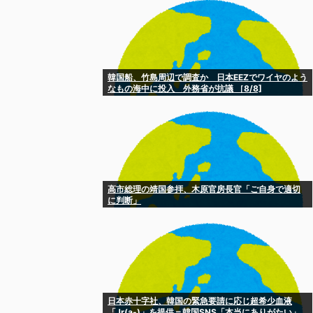
韓国船、竹島周辺で調査か 日本EEZでワイヤのよう
なもの海中に投入 外務省が抗議 ［8/8]
高市総理の靖国参拝、木原官房長官「ご自身で適切
に判断」
日本赤十字社、韓国の緊急要請に応じ超希少血液
「Jr(a-)」を提供＝韓国SNS「本当にありがたい」