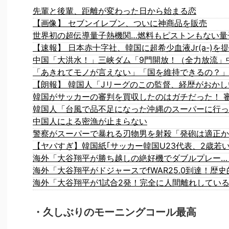
先輩と後輩、距離が変わった日から始まる恋
【画像】 セブンイレブン、ついに神商品を販売
世界初の超伝導量子熱機関…燃料もピストンもない量
【朗報】 韓国人「Jリーグのこの監督、経歴がおかし
中国人による密漁が止まらない
警察がスーパーで暴れる刃物男を射殺「発砲は適正か
【ヤバすぎ】韓国紙｢サッカー韓国U23代表、2歳若
海外「大谷翔平が勝ち越しの絶好機でダブルプレー…
海外「大谷翔平がドジャースでfWAR25.0到達！歴
海外「大谷翔平が1試合2発！完全に人間離れしてい
・久しぶりのモーニングコール最高