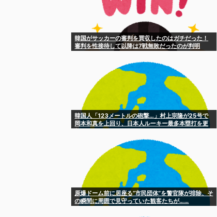
韓国がサッカーの審判を買収したのはガチだった！
審判を性接待して以降は7戦無敗だったのが判明
韓国人「123メートルの砲撃…」村上宗隆が25号で
岡本和真を上回り、日本人ルーキー最多本塁打を更
新
原爆ドーム前に居座る”市民団体”を警官隊が排除、そ
の瞬間に周囲で見守っていた観客たちが……