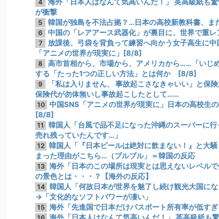
海外「日本人はなんて気高いんだ！」 英高級紙も
4
が衝撃
韓国が独島を不法占拠？…日本の高校新教科書、ま
5
中国の「レアアース武器化」が裏目に、世界で重レ
6
放課後、弓袋を背負って練習へ向かう女子高生に中
7
「アニメの世界が現実に」[8/8]
高市首相から、市場から、アメリカから……「いじ
8
する「たった1つの正しい方法」とは何か [8/8]
「私は入りません、 事故起こさなきゃいい」と保
9
保険代が勿体無いし事故起こしたとして……
中国SNS「アニメの世界が現実に」日本の高校生
10
[8/8]
韓国人「台風で品不足になった沖縄のスーパーに行
11
売れ残っていたんです…」
韓国人「『日本ビールは絶対に飲まない！』と大騒
12
まった理由がこちら…（ブルブル」＝韓国の反応
海外「日本のこの場所は現実とは思えないレベルで
13
の景色とは・・・？【海外の反応】
韓国人「何故日本が世界を魅了し続け観光大国にな
14
→「文化的なソフトパワーが凄い」
海外「先進国で日本だけパスポート所有率が低すぎ
15
海外「日本人はなんて気高いんだ！」 英高級紙も
16