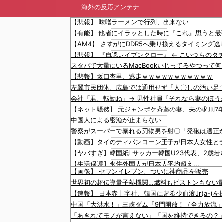
海外の反応アンテナ
【悲報】 味噌ラーメンで行列、出来ない
【悲報】坂口杏里、逃走ｗｗｗｗｗｗｗｗｗｗｗ
中国人による密漁が止まらない
警察がスーパーで暴れる刃物男を射〇「発砲は適正
【生活保護】永住外国人が日本人平均超え...
【画像】 セブンイレブン、ついに神商品を販売
世界初の超伝導量子熱機関…燃料もピストンもない
【速報】 日本赤十字社、韓国に超希少血液Jr(a-
文在寅、航空未経験の娘婿を重役にして収賄で起訴
中国「大洪水！」三峡ダム「9門開放！（全力放流
「あきれてモノが言えない」「国を維持できるの？