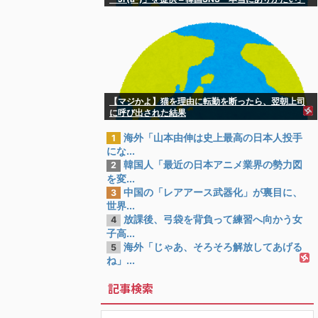
[8/8]
【マジかよ】猫を理由に転勤を断ったら、翌朝上司
に呼び出された結果
海外「山本由伸は史上最高の日本人投手
1
にな...
韓国人「最近の日本アニメ業界の勢力図
2
を変...
中国の「レアアース武器化」が裏目に、
3
世界...
放課後、弓袋を背負って練習へ向かう女
4
子高...
海外「じゃあ、そろそろ解放してあげる
5
ね」...
記事検索