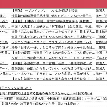
【画像】 セブンイレブン、ついに神商品を販売
【有能】 他者にイラッとした時に『これ』思うと最強に楽になることが発覚！！！
世界初の超伝導量子熱機関…燃料もピストンもない量子エンジンが回った！
【AM4】 さすがにDDR5へ乗り換えるタイミング逃し感が半端ない
【速報】 日本赤十字社、韓国に超希少血液Jr(a-)を提供「韓国内では適合する血液を確保できなかった」※今回で4回目
【悲報】 『自認レイブンクロー』 ← こいつらのタチ悪い率は異常
中国「大洪水！」三峡ダム「9門開放！（全力放流」中国都市「三峡沿線の道路水没」中国政府「高速道路封鎖！」中国ダム「緊急放流に合わせて開門（土砂崩れ発生」→
スタバで大量にいるMacBookいじってるやつって何やってんの？
海外「みんなは日本のこのチョコを知ってる？」日本で人気のチョコレート菓子、ブルボンのアルフォートに対する海外の反応
海外「日本で初めて梅干しなるものを食べた」日本旅行で食べた変わった食べ物に対する海外の反応
【画像
左翼市民団体、広島では通用せず「人〇しの汚い足で広島の土を踏むな！」→広島県民「お前らの方が汚いんじゃ！」「ワシらが広島県民じゃ」
ラジコンのキングタイガーでスズメバチの巣に突撃「ハチからしたら突然ドイツ戦車が家に来るんだぞ」【海外の反応】
会社「君、転勤ね」→ 男性社員「それなら妻のほうが稼ぎいいんで辞めます」⇒ 結果・・・
海外「日本の一番いいところって何？」外国人から見る日本のいい部分とは【海外の反応】
【ネット騒然】 元ジャンポケ斉藤の妻、夫の求刑7年翌日にインスタ更新！その内容がガチでヤバすぎる…
【海外の反応】後進国で生きるのが辛いなんてあり得なかった…
なぜアメリカの出生率はこんなにも下がってしまったのか！？ 海外の反応。
か？」
【朗報】小池都知事、高市首相と会談し「墓地埋葬法」の改正を要請 国と都が連携し民間への指導強化を進める方向で一致
【動画】タイのティパンコーン王子が日本人女性とデートか？
蓮舫議員「蓮舫だから叩いていい、との報道に何度も向き合ってきました。悔しくても」
【ヤバすぎ】韓国紙｢サッカー韓国U23代表、2歳若い日本に負けると歴史的屈辱｣
インドネシアに「ドラえもん」という名前の市民が16人、「のび太」は181人
海外「
【えｗ】韓国サッカー協会が外国人審判を性接待疑惑 → 韓国ネットに動揺広がる「信じられない」「要求した外国人審判もおかしい」「韓国以外の国にも要求しているのでは」
大阪府の小学校でイスラム教の指導者が授業を行い物議を醸す！ #大阪 #イスラム教 #モスク
社民党 福島みずほ党首、国旗損壊罪に危機感「お子様ランチの日の丸は折っても破っても処罰されない、 どうでしょう。本当にそうなのか」
量子エンジンが回った！
【動画】これはお見事。中国重慶市で珍しい事故が撮影される。
韓国人「海外が想像する韓国人キャラクターのイメージがこちら・・・」
)を提供「韓国内では適合する血液を確保できなかった」※今回で4回目
された
「猫が車を凝視してると思ったら、自分に見とれていた…」（動画）
」中国都市「三峡沿線の道路水没」中国政府「高速道路封鎖！」中国ダム「緊
【韓国サッカー協会】外国人審判約10人に性的接待か 計1496回、約2億ウォン（約2200万円）
16歳の清水空跳が100m10秒00を記録して桐生祥秀の高校記録を更新、海外陸上競技ファンも大衝撃（海外の反応）
」外国人の永住許可要件の厳格化で在日中国人の本音は？
韓国のサッカー協会、W杯予選等を裁くために訪韓した外国人審判を「性接待」していた……大して強くもないチームが潤沢な予算を持ってりゃそうなるわな