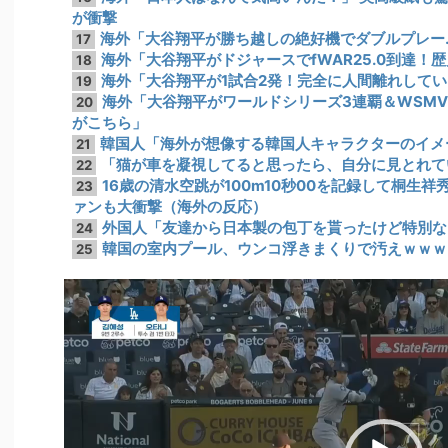
が衝撃
海外「大谷翔平が勝ち越しの絶好機でダブルプレー
17
海外「大谷翔平がドジャースでfWAR25.0到達！
18
海外「大谷翔平が1試合2発！完全に人間離れしてい
19
海外「大谷翔平がワールドシリーズ3連覇＆WSM
20
がこちら」
韓国人「海外が想像する韓国人キャラクターのイメ
21
「猫が車を凝視してると思ったら、自分に見とれて
22
16歳の清水空跳が100m10秒00を記録して桐生
23
ァンも大衝撃（海外の反応）
外国人「友達から日本製の包丁を貰ったけど特別な
24
韓国の室内プール、ウンコ浮きまくりで汚えｗｗｗ
25
動
画
プ
レ
ー
ヤ
ー