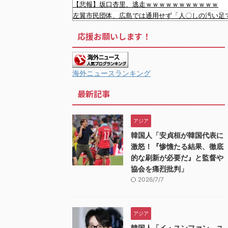
【悲報】坂口杏里、逃走ｗｗｗｗｗｗｗｗｗｗｗ
左翼市民団体、広島では通用せず「人〇しの汚い足
会社「君、転勤ね」→ 男性社員「それなら妻のほう
応援お願いします！
【ネット騒然】 元ジャンポケ斉藤の妻、夫の求刑7
【悲報】 とにかくヤりたくてブスと付き合ったら
韓国人「日本の柴犬くん散歩中の暑さに耐えられな
韓国人「韓国サッカー協会関係者が『不適切接待は
海外ニュースランキング
韓国人「現在、日本でとんでもない進化を遂げている
最新記事
お前らがメイドイン韓国で認めてるもの 「キムチ」
韓国がサッカーの審判を買収したのはガチだった！
韓国人「フランスの有力紙も大韓サッカー協会前代
アジア
韓国人「我が国がクウェート戦で行った審判買収が本
韓国人「安貞桓が韓国代表に
中国人「サッカーW杯の日本戦で、何回も映ってい
激怒！『惨憺たる結果、徹底
的な刷新が必要だ』と監督や
協会を痛烈批判」
2026/7/7
アジア
韓国人「イ・スンファン、ユ