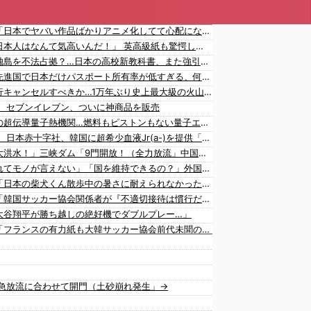
韓国人「日本でヤバい作品ばかりアニメ化してて心配になる…」
海外「日本人はなんて気高いんだ！」 英高級紙も驚愕した極限の中の日本人の姿に世界が衝撃
韓国が独島を不法占拠？…日本の高校新教科書、また強引な主張＝韓国の反応
海外「先進国で日本だけパスポート所有率が低すぎる、何故なのか」
日本旅行キャンセルすべきか…1万年ぶり史上最大級の火山の兆し＝韓国の反応
】 セブンイレブン、ついに神商品を販売
世界初の超伝導量子熱機関…燃料もピストンもない量子エンジンが回った！
【速報】 日本赤十字社、韓国に超希少血液Jr(a-)を提供「韓国内では適合する血液を確保できなかった」※今回で4回目
中国「大洪水！」三峡ダム「9門開放！（全力放流」中国都市「三峡沿線の道路水没」中国政府「高速道路封鎖！」中国ダム「緊急放流に合わせて開門（土砂崩れ発生」→
「あきれてモノが言えない」「国を維持できるの？」外国人の永住許可要件の厳格化で在日中国人の本音は？
韓国人「日本の柴犬くん散歩中の暑さに耐えられなかった結果」
韓国人「韓国サッカー協会関係者が『不適切接待は慣行だった』と衝撃発言！日韓ワールドカップ4強にも疑いの視線が向けられる」
大谷翔平が勝ち越しの絶好機でダブルプレー…」
韓国人「フランスの有力紙も大韓サッカー協会前代未聞の不祥事を詳細に報道！」→「国際的スキャンダルに発展してしまう‥」
韓国人「我が国がクウェート戦で行った審判買収が本当に深刻である理由がこちら…」→「これはダメなやつ…（ﾌﾞﾙﾌﾞﾙ」＝韓国の反応
中国人「サッカーW杯の日本戦で、何回も映っていたこの女性は一体誰？」 中国人「なんという上品さ」「どう見ても一般人ではない」
海外「大谷翔平がドジャースでfWAR25.0到達！歴史的ペースに海外騒然…」
急放流に合わせて開門（土砂崩れ発生」→
海外「大谷翔平が1試合2発！完全に人間離れしているんだが…」
海外「大谷翔平がワールドシリーズ3連覇＆WSMVPなら歴代何位？海外ファンの答えがこちら」