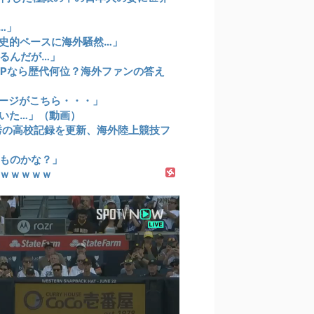
…」
歴史的ペースに海外騒然…」
るんだが…」
VPなら歴代何位？海外ファンの答え
ージがこちら・・・」
いた…」（動画）
祥秀の高校記録を更新、海外陸上競技フ
ものかな？」
ｗｗｗｗｗ