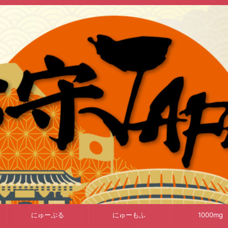
にゅーぷる
にゅーもふ
1000mg