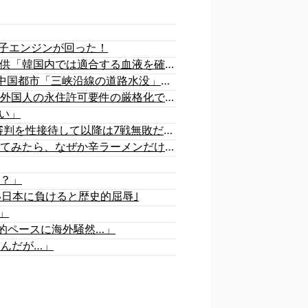
子エンジンが回った！
【速報】 日本赤十字社、韓国に超希少血液Jr(a-)を提供「韓国内では適合する血液を確保できなかった」※今回で4回目
中国「大洪水！」三峡ダム「9門開放！（全力放流」中国都市「三峡沿線の道路水没」中国政府「高速道路封鎖！」中国ダム「緊急放流に合わせて開門（土砂崩れ発生」→
「あきれてモノが言えない」「国を維持できるの？」外国人の永住許可要件の厳格化で在日中国人の本音は？
い」
韓国がサッカーの審判を買収したのはガチだった！ 審判を性接待して以降は7戦無敗だったのが判明
韓国人「台風で品不足になった沖縄のスーパーに行ってみたら、なぜか辛ラーメンだけ売れ残っていたんです…」
？」
い日本に負けると歴史的屈辱｣
」
史的ペースに海外騒然…」
るんだが…」