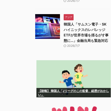
2026/7/7
アジア
韓国人「サムスン電子・SK
ハイニックスのレバレッジ
ETFが世界市場を揺るがす事
態に…」金融当局も緊急対応
2026/7/7
【朗報】 韓国人「Jリーグのこの監督、経歴がおかし
い」