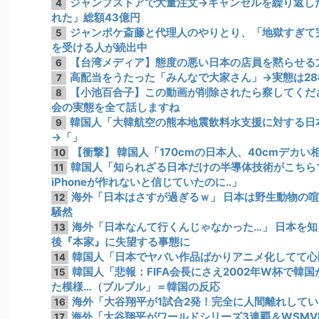
ジャンプストアで大量注文→キャンセルを繰り返し
4
れた」総額43億円
ジャンポケ斎藤と代理人のやりとり、「地獄すぎて
5
を受ける人が続出中
【台湾メディア】態度の悪い日本の店員を黙らせる
6
高配当をうたった「みんなで大家さん」→実態は28
7
【小池百合子】この動画が削除されたら察してくだ
8
会の実態を全て話しますね
韓国人「大韓航空の熊本地震飲料水支援に対する日
9
→「」
【衝撃】 韓国人「170cmの日本人、40cmデカ
10
韓国人「知られざる日本だけの半導体技術がこちら
11
iPhoneが作れないと信じていたのに‥」
海外「日本はさすが過ぎるｗ」 日本は野生動物の
12
騒然
海外「日本なんて行くんじゃなかった…」 日本を
13
後『本家』に失望する事態に
韓国人「日本でヤバい作品ばかりアニメ化してて心
14
韓国人「悲報：FIFA会長にさえ2002年W杯で韓
15
た模様…（ブルブル」＝韓国の反応
海外「大谷翔平が1試合2発！完全に人間離れしてい
16
海外「大谷翔平がワールドシリーズ3連覇＆WSM
17