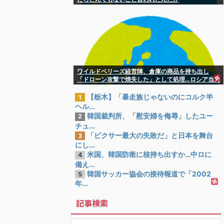
ワイルドベリーズ経営陣、倉庫の商品を持ち出し
「ドローン攻撃で焼失した」として処理…ロシア当局
が捜査！
【栃木】「暴走族じゃないのにコルク半
1
ヘル...
韓国裁判所、「慰安婦を侮辱」したユー
2
チュ...
「ピクサー最大の失敗だ」と日本を舞台
3
にし...
米国、韓国防衛に核持ち出すか…中ロに
4
備え...
韓国サッカー協会の接待報道で「2002
5
年...
記事検索