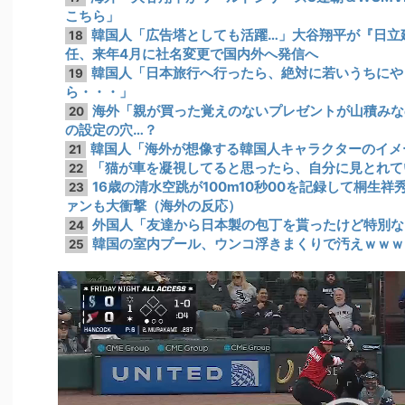
こちら」
韓国人「広告塔としても活躍…」大谷翔平が『日立
18
任、来年4月に社名変更で国内外へ発信へ
韓国人「日本旅行へ行ったら、絶対に若いうちにや
19
ら・・・」
海外「親が買った覚えのないプレゼントが山積みな
20
の設定の穴…？
韓国人「海外が想像する韓国人キャラクターのイメ
21
「猫が車を凝視してると思ったら、自分に見とれて
22
16歳の清水空跳が100m10秒00を記録して桐生
23
ァンも大衝撃（海外の反応）
外国人「友達から日本製の包丁を貰ったけど特別な
24
韓国の室内プール、ウンコ浮きまくりで汚えｗｗｗ
25
動
画
プ
レ
ー
ヤ
ー