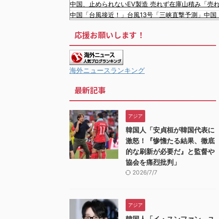
中国、止められないEV製造 売れず在庫山積み「売
中国「台風接近！」台風13号「三峡直撃予測」中国
中国とロシア海軍艦艇4隻が日本列島を一周…防衛
応援お願いします！
【画像】 この佳子さまのボディライン、流石にエ
【衝撃】 大阪府警、ミナミの“ベトナムビル”を家
【悲報】 ワイ「ラーメン一袋だけじゃ足らんわ！
【最新画像】 GLAY・TERU＆パフィー亜美、レ
海外ニュースランキング
【極旨牛鉄板】 吉野家のステーキ定食1500円、ガ
最新記事
韓国人「韓国に10年間の出場権剥奪や過去ワールド
韓国人「韓国人の日本への好感度が最高記録を達成
韓国人「韓国サッカー協会の性接待問題のとんでもな
アジア
韓国が独自開発したと自慢する甘いトマト、実はそ
韓国人「安貞桓が韓国代表に
韓国人「大韓航空の熊本地震飲料水支援に対する日
激怒！『惨憺たる結果、徹底
的な刷新が必要だ』と監督や
協会を痛烈批判」
2026/7/7
アジア
韓国人「イ・スンファン、ユ