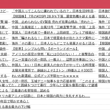
【悲報】 上沼恵美子さん「簡単にそうめん作れ言うけど、そうめん作りて地獄なんよ」
「中国人ってこんなに嫌われているの？」日本生活9年目で明かす本心！
【韓国株】 7月のKOSPI 28.9％下落…通貨危機を超える過去最大の下げ幅
韓国人
OpenAI、Anthropicに続きMetaのAIも勝手に他社攻撃 嘘ξけど何これ流行ってんの？
中国、止められないEV製造 売れず在庫山積み「売れたこと」にして補助金を騙し取る事案を思いつきが横行
【速報】 熊本地震を引き起こした『危険度Sランク断層』日本のド真ん中に10カ所もあると判明
中国「台風接近！」台風13号「三峡直撃予測」中国「上流大洪水！（三峡上流」中国都市「8/5の映像（動画」三峡ダム「緊急放流（決壊危機」中国「下流大水害（震え声」→
ジャンポケ斉藤「同意があったんです。本当です。信じて下さい」 ←何でこの主張が通らないの？
英国人「日本代表で一番好き」上田綺世、プレミア移籍が浮上！現地サポが大興奮！獲得を望む声が〇到！【海外の反応】
【画像】 この佳子さまのボディライン、流石にエチエチすぎやろ！
海外「騙されるな！」日本で措置命令が出たステマ案件に海外興味津々！（海外の反応）
【衝撃】 大阪府警、ミナミの“ベトナムビル”を家宅捜索した結果・・・・・・
海外「その通り！」日本人ならどこでも発展させると語る世界的大富豪に海外が大騒ぎ
【悲報】 ワイ「ラーメン一袋だけじゃ足らんわ！二袋作ったろ！」→結果ｗｗｗ
【世界】シンプルな問い【ポーランドボール】
【最新画像】 GLAY・TERU＆パフィー亜美、レアな夫婦ショットを公開してしまう！
アメリカの長官が突然「私には○○がない！」と衝撃告白をしてしまうｗ 海外の反応。
【動画】よく助けられたな。岐阜の川で外国人が溺れてしまう事故。
デニー支援の小沢一郎氏（一般人）、辺野古沖事故について「玉城デニー知事の責任ではないが、不幸な出来事を悪宣伝に利用する人がいる」
が賢い。
外国人「おい！日本に超美人の女の子がやっている料理屋があるぞ！皆急げ！！！！」
太陽光発電所で、銅線およそ2.2トン（時価およそ330万円相当）盗んだなど、ベトナム国籍（無職）２人逮捕、盗まれた銅線の半分はすでに売却 富山で「金属盗対策法違反（去年9月施行）」による検挙は初
韓国政府「3年前に石炭火発のアンモニア混焼で協力するっていったけどあれ取りやめな。政権変わったし」……韓国とまともな協力ができない理由、これなんですよね
れいわ新選組、公式グッズ半額セールｗｗｗｗ
入国拒否の半数が日本人!? 「オーストラリアで日本人女性が売春」
小沢一郎氏、玉城デニー知事を全力応援表明 「このままでは勝てない」中道の態度を批判 玉城氏「小沢氏は政治の師匠」※中道は支援表明せず
を被ってた」と因縁をつけて暴行 少年らと父親を傷害の疑いで逮捕
韓国人「株でお金を失ったのはイ・ジェミョンのせいだ！」として支持率が右肩下がりに……まあ、本当にその側面があるので救えないんですが
「日本人が減り外国人が増えた｣市区町村ランキング 1位 大阪市、2位 横浜市、3位 名古屋市、4位 京都市、5位 埼玉県川口市
による「正義連の名誉毀損」認める
【動画】高速道路を走行中の車からリアガラスが飛んでくる事故(ﾟoﾟ)
韓国人「海外が想像する韓国人キャラクターのイメージがこちら・・・」
メリカ産アニメが話題に、日本と韓国の両方に失礼すぎるわ……
【移民政策反対】イオンの売り場で唐揚げを食う中国人の子供
「猫が車を凝視してると思ったら、自分に見とれていた…」（動画）
9年目で明かす本心！
【炎上】藤沢市「モスク建設と土葬も許可します」→3万人の反対署名も却下
16歳の清水空跳が100m10秒00を記録して桐生祥秀の高校記録を更新、海外陸上競技ファンも大衝撃（海外の反応）
を超える過去最大の下げ幅
【知ってた？】カナダ発ウェアブランド、lululemonが日本でオープン→店名は日本差別からできた？