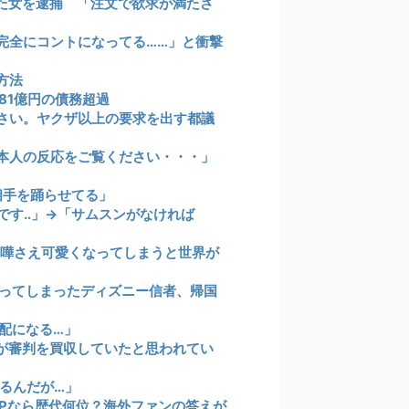
た女を逮捕 「注文で欲求が満たさ
完全にコントになってる……」と衝撃
方法
81億円の債務超過
さい。ヤクザ以上の要求を出す都議
本人の反応をご覧ください・・・」
い相手を踊らせてる」
です‥」→「サムスンがなければ
喧嘩さえ可愛くなってしまうと世界が
知ってしまったディズニー信者、帰国
配になる…」
国が審判を買収していたと思われてい
るんだが…」
VPなら歴代何位？海外ファンの答えが