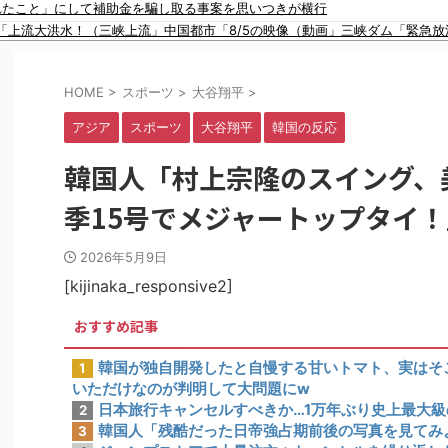
れたこと」にして補助金を騙し取る事案を思いつきが横行
イスラム指導者が授業!? 憲法違反だと批判〇到【さくらの解説】
「上流大洪水！（三峡上流」中国都市「8/5の映像（動画」三峡ダム「緊急
91歳女性の遺体を遺棄したベトナム国籍の男が逮捕されました #移民 #外国人
省が全航路を公開！
チエチすぎやろ！
HOME
>
スポーツ
>
大谷翔平
>
宅捜索した結果・・・・・・
二袋作ったろ！」→結果ｗｗｗ
アジア
スポーツ
大谷翔平
韓国の反応
アな夫婦ショットを公開してしまう！
チで美味そうｗｗｗ
韓国人「村上宗隆のスイング、
カップ、オリンピック予選の記録削除を要求するFIFA公式制裁を海外メディ
した理由」
季15号でメジャートップタイ！
い言い訳がこちら…」→「もはや自白だろこれ…（ﾌﾞﾙﾌﾞﾙ」＝韓国の反応
こら辺のトマトに砂糖水を注入していただけなのが判明して大問題にw
2026年5月9日
本人の反応をご覧ください・・・」→「」
[kijinaka_responsive2]
おすすめ記事
韓国が独自開発したと自慢する甘いトマト、実はそ
1
いただけなのが判明して大問題にw
日本旅行キャンセルすべきか…1万年ぶり史上最大
2
韓国人「残酷だった日帝強占期前後の写真を見てみ
3