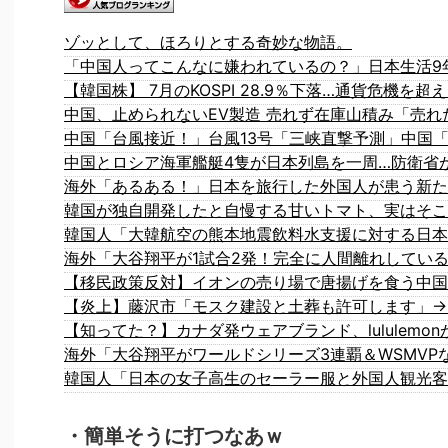
ゾッとして、ほろりとする奇妙な物語。
「中国人ってこんなに嫌われているの？」日本生活9
【韓国株】 7月のKOSPI 28.9％下落…通貨危機を
中国とロシア海軍艦艇4隻が日本列島を一周…防衛省
海外「大谷翔平が1試合2発！完全に人間離れしてい
【移民政策反対】イオンの売り場で唐揚げを食う中国
【炎上】藤沢市「モスク建設と土葬も許可します」→
韓国人「日本の女子高生のセーラー服と外国人観光客
・簡単そうに打つなあｗ