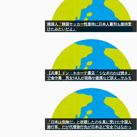
韓国人「韓国サッカー性接待に日本人審判も接待受
けたみたいだよ」
【兵庫】ドン・キホーテ露店「うなぎのかば焼き」
で食中毒 男女14人が発熱や腹痛など訴え…サルモ
ネラ属の菌検出
「日本は危険だ」と吹聴したのを真に受けた中国人
旅行客、だが代替旅行先が日本ほど安全ではなかっ
た結果……