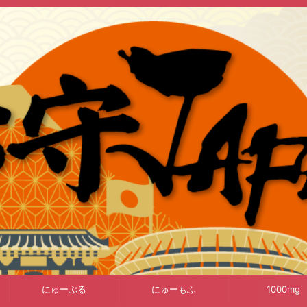
にゅーぷる
にゅーもふ
1000mg