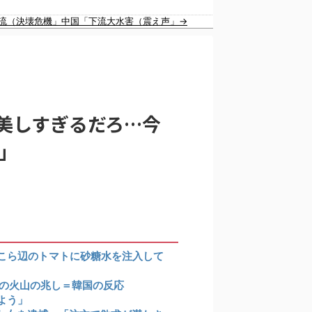
韓国人「日本旅行へ行ったら、絶対に若いうちにやっておいた方がいいことがこちら・・・」
放流（決壊危機」中国「下流大水害（震え声」→
美しすぎるだろ…今
アが報道！」
」
こら辺のトマトに砂糖水を注入して
級の火山の兆し＝韓国の反応
よう」