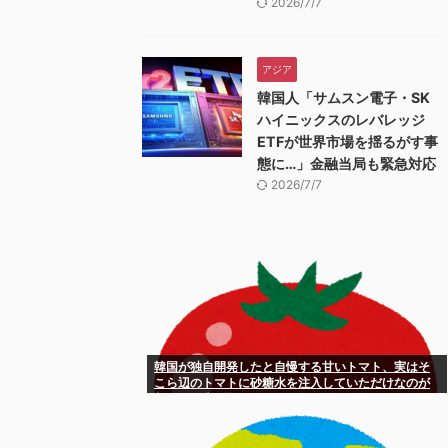
2026/7/7
アジア
韓国人「サムスン電子・SK
ハイニックスのレバレッジ
ETFが世界市場を揺るがす事
態に…」金融当局も緊急対応
2026/7/7
韓国が独自開発したと自慢する甘いトマト、実はそ
こら辺のトマトに砂糖水を注入していただけなのが
判明して大問題にw