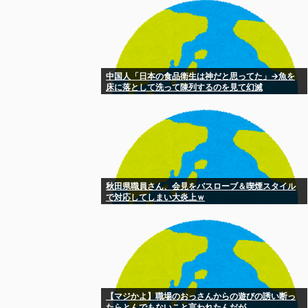
中国人「日本の食品衛生は神だと思ってた」→魚を
床に落として洗って陳列するのを見て幻滅
秋田県職員さん、会見をバスローブ＆喫煙スタイル
で対応してしまい大炎上ｗ
【マジかよ】職場のおっさんからの遊びの誘い断っ
たらとんでもないこと言われたんだが