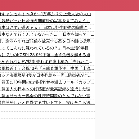
日本旅行キャンセルすべきか…1万年ぶり史上最大級の火山の兆し＝韓国の反応
「残酷だった日帝強占期前後の写真を見てみよう」
海外「日本はさすが過ぎるｗ」 日本は野生動物の喧嘩さえ可愛くなってしまうと世界が騒然
海外「日本なんて行くんじゃなかった…」 日本を知ってしまったディズニー信者、帰国後『本家』に失望する事態に
韓国政府、謝罪をすれば賠償を放棄する案を日本側に提示するも拒否される＝韓国の反応
「中国人ってこんなに嫌われているの？」日本生活9年目で明かす本心！
【韓国株】 7月のKOSPI 28.9％下落…通貨危機を超える過去最大の下げ幅
中国、止められないEV製造 売れず在庫山積み「売れたこと」にして補助金を騙し取る事案を思いつきが横行
中国「台風接近！」台風13号「三峡直撃予測」中国「上流大洪水！（三峡上流」中国都市「8/5の映像（動画」三峡ダム「緊急放流（決壊危機」中国「下流大水害（震え声」→
中国とロシア海軍艦艇4隻が日本列島を一周…防衛省が全航路を公開！
韓国人「韓国に10年間の出場権剥奪や過去ワールドカップ、オリンピック予選の記録削除を要求するFIFA公式制裁を海外メディアが報道！」
韓国人「韓国人の日本への好感度が最高記録を達成した理由」
韓国人「韓国サッカー協会の性接待問題のとんでもない言い訳がこちら…」→「もはや自白だろこれ…（ﾌﾞﾙﾌﾞﾙ」＝韓国の反応
韓国が独自開発したと自慢する甘いトマト、実はそこら辺のトマトに砂糖水を注入していただけなのが判明して大問題にw
韓国人「大韓航空の熊本地震飲料水支援に対する日本人の反応をご覧ください・・・」→「」
海外「大谷翔平が1試合2発！完全に人間離れしているんだが…」
海外「大谷翔平がワールドシリーズ3連覇＆WSMVPなら歴代何位？海外ファンの答えがこちら」
韓国人「日本の女子高生のセーラー服と外国人観光客の関係性」
韓国人「広告塔としても活躍…」大谷翔平が『日立建機』ブランドアンバサダーに就任、来年4月に社名変更で国内外へ発信へ