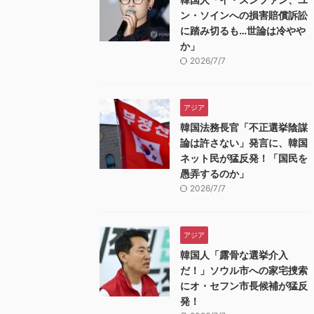
ン・ソインへの損害賠償訴訟
に踏み切るも…世論は冷やや
か」
2026/7/7
アジア
韓国法務長官「不正選挙陰謀
論は許さない」発言に、韓国
ネット民が猛反発！「国民を
愚弄するのか」
2026/7/7
アジア
韓国人「露骨な選挙介入
だ！」ソウル市への家宅捜索
にオ・セフン市長候補が猛反
発！