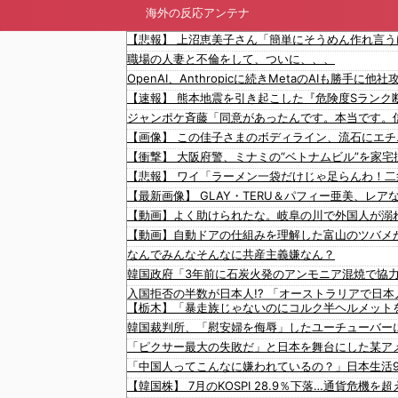
海外の反応アンテナ
職場の人妻と不倫をして、ついに、、、
【動画】自動ドアの仕組みを理解した富山のツバメ
なんでみんなそんなに共産主義嫌なん？
【栃木】「暴走族じゃないのにコルク半ヘルメット
韓国裁判所、「慰安婦を侮辱」したユーチューバー
「ピクサー最大の失敗だ」と日本を舞台にした某ア
「中国人ってこんなに嫌われているの？」日本生活
【韓国株】 7月のKOSPI 28.9％下落…通貨危機