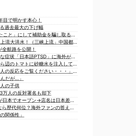
年目で明かす本心！
超える過去最大の下げ幅
中国、止められないEV製造 売れず在庫山積み「売れたこと」にして補助金を騙し取る事案を思いつきが横行
中国「台風接近！」台風13号「三峡直撃予測」中国「上流大洪水！（三峡上流」中国都市「8/5の映像（動画」三峡ダム「緊急放流（決壊危機」中国「下流大水害（震え声」→
が全航路を公開！
海外「あるある！」日本を旅行した外国人が患う新たな症状「日本語PTSD」に海外が大騒ぎ
韓国が独自開発したと自慢する甘いトマト、実はそこら辺のトマトに砂糖水を注入していただけなのが判明して大問題にw
韓国人「大韓航空の熊本地震飲料水支援に対する日本人の反応をご覧ください・・・」→「」
るんだが…」
人の子供
3万人の反対署名も却下
【知ってた？】カナダ発ウェアブランド、lululemonが日本でオープン→店名は日本差別からできた？
海外「大谷翔平がワールドシリーズ3連覇＆WSMVPなら歴代何位？海外ファンの答えがこちら」
の関係性」