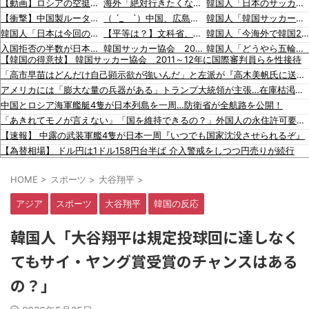
【動画】ロシアの空挺兵、パラシュートが開かずに墜落してしまう。
海外「絶対行きたくない国は？」かなりの割合であの国を挙げられる結果に【海外の反応】
韓国人「日本のサッカー協会も性接待やってるんじゃないですか？」
【衝撃】中国製ルーター20機種にバックドア発見！ ネットに繋ぐだけで35秒ごとに中国のサーバーと通信
（ ´_ゝ`）中国、広島原爆投下から８１年を迎えたことを受け「日本は原爆被害者の立場で同情を買おうとするのを止めろ」
韓国人「韓国サッカー協会の審判買収、遂に海外でも話題に…」→「2002年の栄光まで疑われる…（ﾌﾞﾙﾌﾞﾙ」＝韓国の反応
韓国人「日本は今回の地震でも段ボールベッドを出してきたので後進国なのは変わらないようです」
【平等は？】文科省、若手女性研究者支援のため大学に補助金交付（年間最大5000万円）「将来のリーダーとして活躍する（女性の）人材を輩出したい」
韓国人「今海外で韓国2002W杯ベスト4も怪しいと言われてるよ！性接待がバレちゃったから
入国拒否の半数が日本人!? 「オーストラリアで日本人女性が売春」
韓国サッカー協会 2011～12年に外国人審判員・監督官ら10数人を性接待（W杯予選、五輪予選が含まれる）国会議員が事実確認
韓国人「どうやら五輪サッカー日韓戦でも審判の接待があった模様…」→「メダル剥奪なのでは…？（ﾌﾞﾙﾌﾞﾙ」＝韓国の反応
【韓国の得意技】 韓国サッカー協会 2011～12年に国際審判員らを性接待
韓国人「株でお金を失ったのはイ・ジェミョンのせいだ！」として支持率が右肩下がりに……まあ、本当にその側面があるので救えないんですが
SpaceX、米国防関連技術保護を重視し供給連鎖から中国系を完全排除へ 供給業者に「中国籍人員をSpaceX向けの生産に関わらせないこと」「中国製の設備・部品を使わないこと」を要求し監査実施
韓国人「MLBで日本人より韓国人選手のほうがこの能力だけは上だよね」
「高市早苗はどんだけ自己顕示欲が強いんだ」と左派が『高木美帆氏に送られた包丁セット』に激怒、「こんな首相は見たことがない」と言い張るも……
【動画】両方馬鹿（笑）ミニストップでトラックと衝突したドラレコが（ノ∇`）
韓国人「海外が想像する韓国人キャラクターのイメージがこちら・・・」
海外「大谷翔平が1試合2発！完全に人間離れしているんだが…」
アメリカには「膨大な量の兵器がある」トランプ大統領が主張…在庫枯渇の報道受け！
【移民政策反対】イオンの売り場で唐揚げを食う中国人の子供
「猫が車を凝視してると思ったら、自分に見とれていた…」（動画）
海外「大谷翔平がワールドシリーズ3連覇＆WSMVPなら歴代何位？海外ファンの答えがこちら」
中国とロシア海軍艦艇4隻が日本列島を一周…防衛省が全航路を公開！
【炎上】藤沢市「モスク建設と土葬も許可します」→3万人の反対署名も却下
16歳の清水空跳が100m10秒00を記録して桐生祥秀の高校記録を更新、海外陸上競技ファンも大衝撃（海外の反応）
韓国人「日本の女子高生のセーラー服と外国人観光客の関係性」
「あきれてモノが言えない」「国を維持できるの？」外国人の永住許可要件の厳格化で在日中国人の本音は？
【知ってた？】カナダ発ウェアブランド、lululemonが日本でオープン→店名は日本差別からできた？
韓国人「広告塔としても活躍…」大谷翔平が『日立建機』ブランドアンバサダーに就任、来年4月に社名変更で国内外へ発信へ
【速報】 中露の武装軍艦4隻が日本一周『いつでも国家沈没させられるぞ』
イスラム指導者が授業!? 憲法違反だと批判〇到【さくらの解説】
韓国人「日本旅行へ行ったら、絶対に若いうちにやっておいた方がいいことがこちら・・・」
【為替相場】 ドル円は1ドル158円台半ば 介入警戒をしつつ円売りが続行
91歳女性の遺体を遺棄したベトナム国籍の男が逮捕されました #移民 #外国人
ヨーロッパが中国製メガソーラーを締め出しｗｗｗ
HOME
>
スポーツ
>
大谷翔平
>
同僚の美人に土下座して必〇に頼んだらこうなるｗｗｗ
【悲報】 玉川徹さん、警官の発泡での包丁男〇亡に「絶対に〇刑にならない罪なのに警察が〇刑にした！」 → 元警官のマジレスがコチラ → ………
アジア
スポーツ
大谷翔平
韓国の反応
【人工障がい者】 甥(28)「両親が亡くなったんで僕のこと引き取ってほしいんですけど！」なんでいい年したヒキニートを引き取らなきゃいけないんだ...
【画像】 Netflix版『リボンの騎士』、とんでもない事になるｗｗｗｗｗ
韓国人「大谷翔平は規定投球回に達しなく
【放送事故】 昔のドラマのレ◯プシーン、今見るとアウトすぎる・・・
てもサイ・ヤング賞受賞のチャンスはある
韓国人「日本のサッカー協会も性接待やってるんじゃないですか？」
韓国人「韓国サッカー協会の審判買収、遂に海外でも話題に…」→「2002年の栄光まで疑われる…（ﾌﾞﾙﾌﾞﾙ」＝韓国の反応
の？」
韓国人「今海外で韓国2002W杯ベスト4も怪しいと言われてるよ！性接待がバレちゃったからね」
韓国人「どうやら五輪サッカー日韓戦でも審判の接待があった模様…」→「メダル剥奪なのでは…？（ﾌﾞﾙﾌﾞﾙ」＝韓国の反応