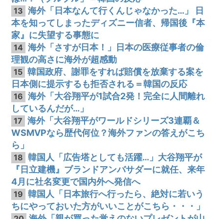
海外「日本なんて行くんじゃなかった…」 日
13
本を知ってしまったディズニー信者、帰国後『本
家』に失望する事態に
海外「さすが日本！」日本の医療従事者の倫
14
理観の高さに海外が超感動
韓国政府、謝罪をすれば賠償を放棄する案を
15
日本側に提示するも拒否される＝韓国の反応
海外「大谷翔平が1試合2発！完全に人間離れ
16
しているんだが…」
海外「大谷翔平がワールドシリーズ3連覇＆
17
WSMVPなら歴代何位？海外ファンの答えがこち
ら」
韓国人「広告塔としても活躍…」大谷翔平が
18
『日立建機』ブランドアンバサダーに就任、来年
4月に社名変更で国内外へ発信へ
韓国人「日本旅行へ行ったら、絶対に若いう
19
ちにやっておいた方がいいことがこちら・・・」
海外「親が買った覚えのないプレゼントが山
20