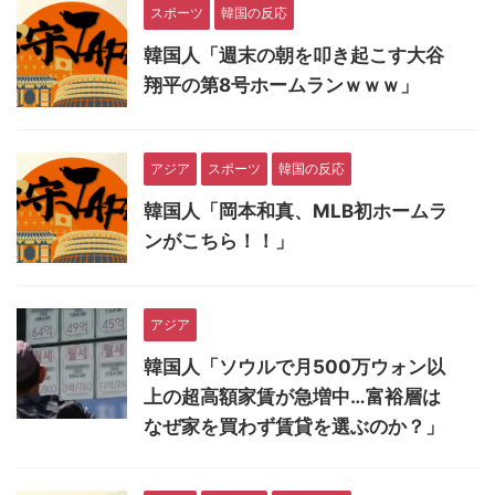
スポーツ
韓国の反応
韓国人「週末の朝を叩き起こす大谷
翔平の第8号ホームランｗｗｗ」
アジア
スポーツ
韓国の反応
韓国人「岡本和真、MLB初ホームラ
ンがこちら！！」
アジア
韓国人「ソウルで月500万ウォン以
上の超高額家賃が急増中…富裕層は
なぜ家を買わず賃貸を選ぶのか？」