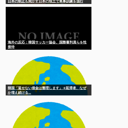
日本の制止も聞かず日本の領土で軍事訓練を強行
海外の反応：韓国サッカー協会、国際審判員らを性
接待
韓国「返せない借金は整理します」→延滞者、なぜ
か増え続ける…