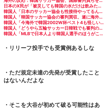
海外の反応：韓国サッカー協会、国際審判員らを性接待
日本のX民が「被災しても韓国の水だけは飲みたくない」と投稿したのが韓国にバレてしまうw
韓国人「日本のサッカー協会も性接待やってるんじゃないですか？」
韓国人「韓国サッカー協会の審判買収、遂に海外でも話題に…」→「2002年の栄光まで疑われる…（ﾌﾞﾙﾌﾞﾙ」＝韓国の反応
韓国人「今海外で韓国2002W杯ベスト4も怪しいと言われてるよ！性接待がバレちゃったからね」
韓国人「どうやら五輪サッカー日韓戦でも審判の接待があった模様…」→「メダル剥奪なのでは…？（ﾌﾞﾙﾌﾞﾙ」＝韓国の反応
韓国人「MLBで日本人より韓国人選手のほうがこの能力だけは上だよね」
・リリーフ投手でも受賞例あるしな
・ただ規定未達の先発が受賞したこと
はないんだよな
・そこを大谷が初めて破る可能性はあ