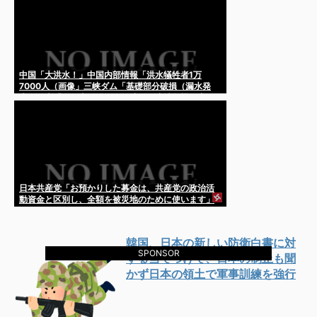
中国「大洪水！」中国内部情報「洪水犠牲者1万
7000人（画像」三峡ダム「基礎部分破損（漏水発
生」日本「遂に山が動く（三峡ダム崩壊危機」中国
「大丈夫（現実逃避」→
日本共産党「お預かりした募金は、共産党の政治活
動資金と区別し、全額を被災地のために使います」
韓国、日本の新しい防衛白書に対
SPONSOR
する当てつけで、日本の制止も聞
かず日本の領土で軍事訓練を強行