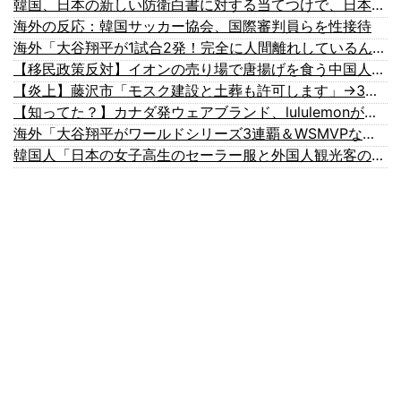
韓国、日本の新しい防衛白書に対する当てつけで、日本の制止も聞かず日本の領土で軍事訓練を強行
海外の反応：韓国サッカー協会、国際審判員らを性接待
海外「大谷翔平が1試合2発！完全に人間離れしているんだが…」
【移民政策反対】イオンの売り場で唐揚げを食う中国人の子供
【炎上】藤沢市「モスク建設と土葬も許可します」→3万人の反対署名も却下
【知ってた？】カナダ発ウェアブランド、lululemonが日本でオープン→店名は日本差別からできた？
海外「大谷翔平がワールドシリーズ3連覇＆WSMVPなら歴代何位？海外ファンの答えがこちら」
韓国人「日本の女子高生のセーラー服と外国人観光客の関係性」