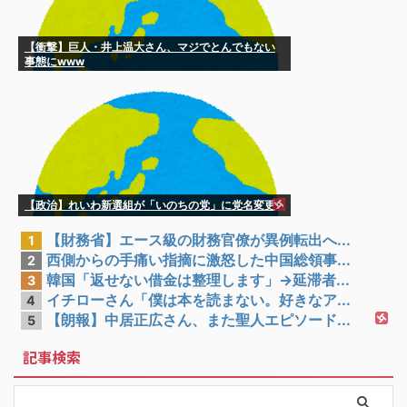
【衝撃】巨人・井上温大さん、マジでとんでもない
事態にwww
【政治】れいわ新選組が「いのちの党」に党名変更
【財務省】エース級の財務官僚が異例転出へ...
1
西側からの手痛い指摘に激怒した中国総領事...
2
韓国「返せない借金は整理します」→延滞者...
3
イチローさん「僕は本を読まない。好きなア...
4
【朗報】中居正広さん、また聖人エピソード...
5
記事検索