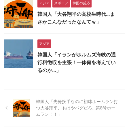
アジア
スポーツ
韓国の反応
韓国人「大谷翔平の高校生時代…ま
さかこんなだったなんてｗ」
アジア
韓国人「イランがホルムズ海峡の通
行料徴収を主張！一体何を考えてい
るのか…」
韓国人「先発投手なのに初球ホームラン打
つ大谷翔平、もはやバグだろ…第8号ホー
ムラン！！」