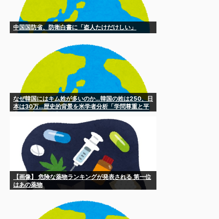
中国国防省、防衛白書に「盗人たけだけしい」
なぜ韓国にはキム姓が多いのか…韓国の姓は250、日
本は30万…歴史的背景を米学者分析「学問尊重と平
和な歴史が原動力」 ［8/6］
【画像】 危険な薬物ランキングが発表される 第一位
はあの薬物