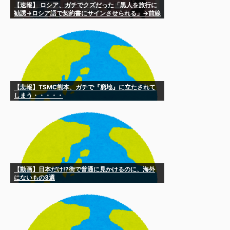
【速報】 ロシア、ガチでクズだった「黒人を旅行に
勧誘→ロシア語で契約書にサインさせられる」→前線
で大量戦死
【悲報】TSMC熊本、ガチで『窮地』に立たされて
しまう・・・・・
【動画】日本だけ!?街で普通に見かけるのに、海外
にないもの3選