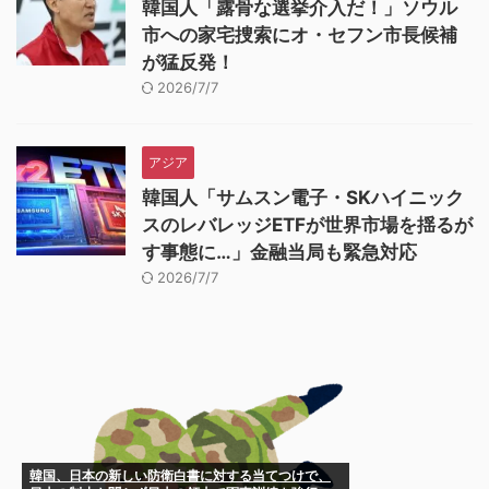
韓国人「露骨な選挙介入だ！」ソウル
市への家宅捜索にオ・セフン市長候補
が猛反発！
2026/7/7
アジア
韓国人「サムスン電子・SKハイニック
スのレバレッジETFが世界市場を揺るが
す事態に…」金融当局も緊急対応
2026/7/7
韓国、日本の新しい防衛白書に対する当てつけで、