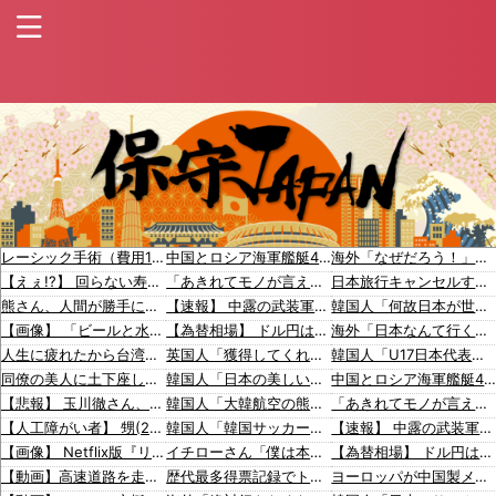
レーシック手術（費用10万円、視力2.0になる、成功率95%）←これをしない理由ｗｗ
中国とロシア海軍艦艇4隻が日本列島を一周…防衛省が全航路を公開！
海外「なぜだろう！」日本が米国経済にトドメを刺さない本当の理由に海外が大騒ぎ
【えぇ!?】 回らない寿司屋で、彼氏が寿司に “醤油” つけてた→私「は？30にもなって、醤油つけるとか恥ずかしい！ドン引き！低レベル!! 回転寿司しか行ったことない人はこれだから…」
「あきれてモノが言えない」「国を維持できるの？」外国人の永住許可要件の厳格化で在日中国人の本音は？
日本旅行キャンセルすべきか…1万年ぶり史上最大級の火山の兆し＝韓国の反応
熊さん、人間が勝手に山壊した結果〇されてしまう…これ半分虐〇だろ
【速報】 中露の武装軍艦4隻が日本一周『いつでも国家沈没させられるぞ』
韓国人「何故日本が世界を魅了し続け観光大国になったのか？その理由がこちら‥」→「文化的なソフトパワーが凄い」
【画像】 「ビールと水を交互に飲まないと倒れるグラス」発売
【為替相場】 ドル円は1ドル158円台半ば 介入警戒をしつつ円売りが続行
海外「日本なんて行くんじゃなかった…」 日本を知ってしまったディズニー信者、帰国後『本家』に失望する事態に
人生に疲れたから台湾を一周してきた
英国人「獲得してくれ」上田綺世、ブライトン移籍が浮上！三笘薫との日本代表ホットライン実現!?現地サポ大興奮！「勘弁してくれ」と危惧される懸念点とは!?【海外の反応】
韓国人「U17日本代表、決勝で中国を破りアジア杯優勝（通算5回目・最多優勝国）」→「韓国は8強で落ちたのに・・・もう越えられない壁になってしまったね」「韓国は監督の問題が大きい」「日本はもうどんなに精神勝利したところで超えられない壁である」
同僚の美人に土下座して必〇に頼んだらこうなるｗｗｗ
韓国人「日本の美しい街並みを韓国化した結果をご覧ください・・・」
中国とロシア海軍艦艇4隻が日本列島を一周…防衛省が全航路を公開
【悲報】 玉川徹さん、警官の発泡での包丁男〇亡に「絶対に〇刑にならない罪なのに警察が〇刑にした！」 → 元警官のマジレスがコチラ → ………
韓国人「大韓航空の熊本地震飲料水支援に対する日本人の反応をご覧ください・・・」→「」
「あきれてモノが言えない」「国を維持できるの？」外国人の永住許可要件の厳格化で在日中国人の本音は？
【人工障がい者】 甥(28)「両親が亡くなったんで僕のこと引き取ってほしいんですけど！」なんでいい年したヒキニートを引き取らなきゃいけないんだ...
韓国人「韓国サッカー協会が行った国際試合の性的接待の全容がこちら…」→「完全に買収してる…（ﾌﾞﾙﾌﾞﾙ」＝韓国の反応
【速報】 中露の武装軍艦4隻が日本一周『いつでも国家沈没させられるぞ』
【画像】 Netflix版『リボンの騎士』、とんでもない事になるｗｗｗｗｗ
イチローさん「僕は本を読まない。好きなアニメはドラゴンボール」【海外の反応】
【為替相場】 ドル円は1ドル158円台半ば 介入警戒をしつつ円売りが続行
【動画】高速道路を走行中の車からリアガラスが飛んでくる事故(ﾟoﾟ)
歴代最多得票記録でトップ当選の河合ゆうすけ市議、埼玉知事選（来年８月）に立候補表明！「埼玉県の外国人問題を解決するには、知事選で保守の政治家が立ち上がるしかない」保守一本化を訴え
ヨーロッパが中国製メガソーラーを締め出しｗｗｗ