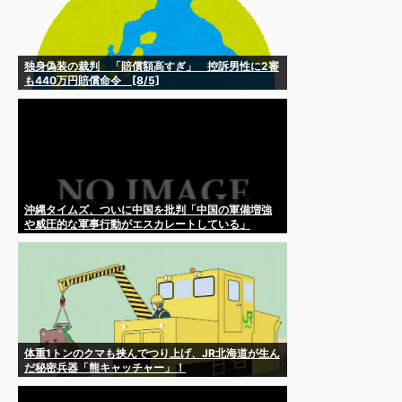
独身偽装の裁判 「賠償額高すぎ」 控訴男性に2審
も440万円賠償命令 [8/5]
沖縄タイムズ、ついに中国を批判「中国の軍備増強
や威圧的な軍事行動がエスカレートしている」
体重1トンのクマも挟んでつり上げ、JR北海道が生ん
だ秘密兵器「熊キャッチャー」！