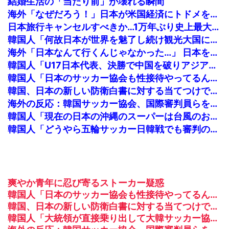
結婚生活の「当たり前」が壊れる瞬間
海外「なぜだろう！」日本が米国経済にトドメを刺さない本当の理由に海外が大騒ぎ
日本旅行キャンセルすべきか…1万年ぶり史上最大級の火山の兆し＝韓国の反応
韓国人「何故日本が世界を魅了し続け観光大国になったのか？その理由がこちら‥」→「文化的なソフトパワーが凄い」
海外「日本なんて行くんじゃなかった…」 日本を知ってしまったディズニー信者、帰国後『本家』に失望する事態に
韓国人「U17日本代表、決勝で中国を破りアジア杯優勝（通算5回目・最多優勝国）」→「韓国は8強で落ちたのに・・・もう越えられない壁になってしまったね」「韓国は監督の問題が大きい」「日本はもうどんなに精神勝利したところで超えられない壁である」
韓国人「日本のサッカー協会も性接待やってるんじゃないですか？」
韓国、日本の新しい防衛白書に対する当てつけで、日本の制止も聞かず日本の領土で軍事訓練を強行
海外の反応：韓国サッカー協会、国際審判員らを性接待
韓国人「現在の日本の沖縄のスーパーは台風のおかげでこうなりました」
韓国人「どうやら五輪サッカー日韓戦でも審判の接待があった模様…」→「メダル剥奪なのでは…？（ブルブル」＝韓国の反応
爽やか青年に忍び寄るストーカー疑惑
韓国人「日本のサッカー協会も性接待やってるんじゃないですか？」
韓国、日本の新しい防衛白書に対する当てつけで、日本の制止も聞かず日本の領土で軍事訓練を強行
韓国人「大統領が直接乗り出して大韓サッカー協会の非民主的な運営を厳しく批判した理由がこちらです‥」→「衝撃的な展開‥」