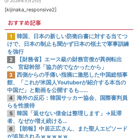
2026年5月25日
韓国人「MLBで日本人より韓国人選手のほうがこの能力だけは上だよね」
[kijinaka_responsive2]
おすすめ記事
韓国、日本の新しい防衛白書に対する当てつ
1
けで、日本の制止も聞かず日本の領土で軍事訓練
を強行
【財務省】エース級の財務官僚が異例転出
2
へ 官邸幹部「協力的でなかったから」
西側からの手痛い指摘に激怒した中国総領事
3
館、「これが米国人Youtuberが紹介する本当の
中国だ」と動画を公開するも……
海外の反応：韓国サッカー協会、国際審判員
4
らを性接待
韓国「返せない借金は整理します」→延滞
5
者、なぜか増え続ける…
【朗報】中居正広さん、また聖人エピソード
6
が追加されるｗｗｗｗｗ