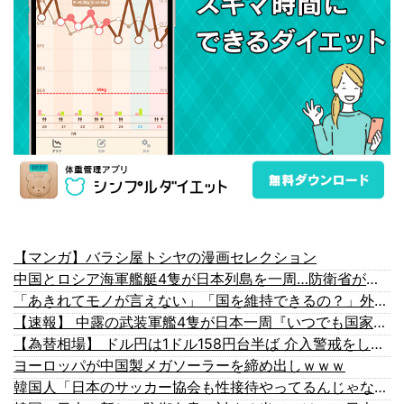
【マンガ】バラシ屋トシヤの漫画セレクション
中国とロシア海軍艦艇4隻が日本列島を一周…防衛省が全航路を公開！
「あきれてモノが言えない」「国を維持できるの？」外国人の永住許可要件の厳格化で在日中国人の本音は？
【速報】 中露の武装軍艦4隻が日本一周『いつでも国家沈没させられるぞ』
【為替相場】 ドル円は1ドル158円台半ば 介入警戒をしつつ円売りが続行
ヨーロッパが中国製メガソーラーを締め出しｗｗｗ
韓国人「日本のサッカー協会も性接待やってるんじゃないですか？」