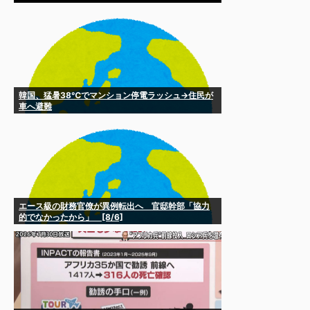
韓国、猛暑38℃でマンション停電ラッシュ→住民が
車へ避難
エース級の財務官僚が異例転出へ 官邸幹部「協力
的でなかったから」 [8/6]