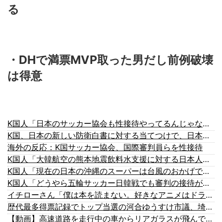
る
・DHで満票MVP取った男だし前例破壊
は得意
K国人「日本のサッカー協会も性接待やってるんじゃないですか？」
K国、日本の新しい防衛白書に対する当てつけで、日本の制止も聞かず日本の領土で軍事訓練を強行
海外の反応：K国サッカー協会、国際審判員らを性接待
K国人「大韓航空の熊本地震飲料水支援に対する日本人の反応をご覧ください・・・」→「」
K国人「現在の日本の沖縄のスーパーは台風のおかげでこうなりました」
K国人「どうやら五輪サッカー日韓戦でも審判の接待があった模様…」→「メダル剥奪なのでは…？（ブルブル」＝K国の反応
イチローさん「僕は本を読まない。好きなアニメはドラゴンボール」【海外の反応】
歴代最多得票記録でトップ当選の河合ゆうすけ市議、埼玉知事選（来年８月）に立候補表明！「埼玉県の外国人問題を解決するには、知事選で保守の政治家が立ち上がるしかない」保守一本化を訴え
【動画】高速道路を走行中の車からリアガラスが飛んでくる事故(ﾟoﾟ)