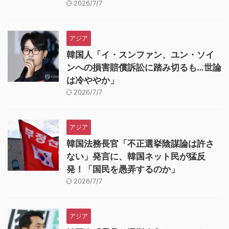
2026/7/7
アジア
韓国人「イ・スンファン、ユン・ソイ
ンへの損害賠償訴訟に踏み切るも…世論
は冷ややか」
2026/7/7
アジア
韓国法務長官「不正選挙陰謀論は許さ
ない」発言に、韓国ネット民が猛反
発！「国民を愚弄するのか」
2026/7/7
アジア