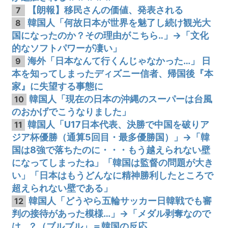
【朗報】移民さんの価値、発表される
7
韓国人「何故日本が世界を魅了し続け観光大
8
国になったのか？その理由がこちら‥」→「文化
的なソフトパワーが凄い」
海外「日本なんて行くんじゃなかった…」 日
9
本を知ってしまったディズニー信者、帰国後『本
家』に失望する事態に
韓国人「現在の日本の沖縄のスーパーは台風
10
のおかげでこうなりました」
韓国人「U17日本代表、決勝で中国を破りア
11
ジア杯優勝（通算5回目・最多優勝国）」→「韓
国は8強で落ちたのに・・・もう越えられない壁
になってしまったね」「韓国は監督の問題が大き
い」「日本はもうどんなに精神勝利したところで
超えられない壁である」
韓国人「どうやら五輪サッカー日韓戦でも審
12
判の接待があった模様…」→「メダル剥奪なので
は…？（ブルブル」＝韓国の反応