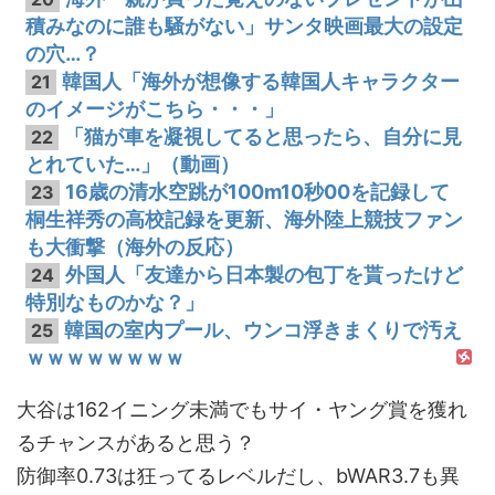
積みなのに誰も騒がない」サンタ映画最大の設定
の穴…？
韓国人「海外が想像する韓国人キャラクター
21
のイメージがこちら・・・」
「猫が車を凝視してると思ったら、自分に見
22
とれていた…」（動画）
16歳の清水空跳が100m10秒00を記録して
23
桐生祥秀の高校記録を更新、海外陸上競技ファン
も大衝撃（海外の反応）
外国人「友達から日本製の包丁を貰ったけど
24
特別なものかな？」
韓国の室内プール、ウンコ浮きまくりで汚え
25
ｗｗｗｗｗｗｗｗ
大谷は162イニング未満でもサイ・ヤング賞を獲れ
るチャンスがあると思う？
防御率0.73は狂ってるレベルだし、bWAR3.7も異