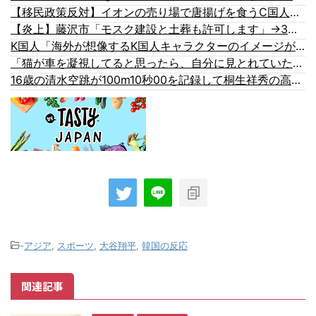
【移民政策反対】イオンの売り場で唐揚げを食うC国人の子供
【炎上】藤沢市「モスク建設と土葬も許可します」→3万人の反対署名も却下
K国人「海外が想像するK国人キャラクターのイメージがこちら・・・」
「猫が車を凝視してると思ったら、自分に見とれていた…」（動画）
16歳の清水空跳が100m10秒00を記録して桐生祥秀の高校記録を更新、海外陸上競技ファンも大衝撃（海外の反応）
-
アジア
,
スポーツ
,
大谷翔平
,
韓国の反応
関連記事