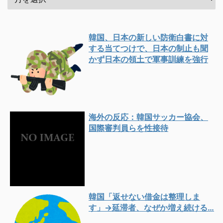
韓国、日本の新しい防衛白書に対
する当てつけで、日本の制止も聞
かず日本の領土で軍事訓練を強行
海外の反応：韓国サッカー協会、
国際審判員らを性接待
韓国「返せない借金は整理しま
す」→延滞者、なぜか増え続ける…