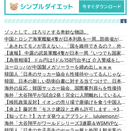
ゾッとして、ほろりとする奇妙な物語。
中国とロシア海軍艦艇4隻が日本列島を一周…防衛省が全航路を公開！
「あきれてモノが言えない」「国を維持できるの？」外国人の永住許可要件の厳格化で在日中国人の本音は？
【速報】 中露の武装軍艦4隻が日本一周『いつでも国家沈没させられるぞ』
【為替相場】 ドル円は1ドル158円台半ば 介入警戒をしつつ円売りが続行
ヨーロッパが中国製メガソーラーを締め出しｗｗｗ
韓国人「日本のサッカー協会も性接待やってるんじゃないですか？」
韓国、日本の新しい防衛白書に対する当てつけで、日本の制止も聞かず日本の領土で軍事訓練を強行
海外の反応：韓国サッカー協会、国際審判員らを性接待
海外「大谷翔平が1試合2発！完全に人間離れしているんだが…」
【移民政策反対】イオンの売り場で唐揚げを食う中国人の子供
【炎上】藤沢市「モスク建設と土葬も許可します」→3万人の反対署名も却下
【知ってた？】カナダ発ウェアブランド、lululemonが日本でオープン→店名は日本差別からできた？
海外「大谷翔平がワールドシリーズ3連覇＆WSMVPなら歴代何位？海外ファンの答えがこちら」
韓国人「日本の女子高生のセーラー服と外国人観光客の関係性」