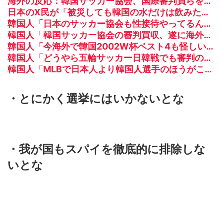
海外の反応：韓国サッカー協会、国際審判員らを性接待
日本のX民が「被災しても韓国の水だけは飲みたくない」と投稿したのが韓国にバレてしまうw
韓国人「日本のサッカー協会も性接待やってるんじゃないですか？」
韓国人「韓国サッカー協会の審判買収、遂に海外でも話題に…」→「2002年の栄光まで疑われる…（ﾌﾞﾙﾌﾞﾙ」＝韓国の反応
韓国人「今海外で韓国2002W杯ベスト4も怪しいと言われてるよ！性接待がバレちゃったからね」
韓国人「どうやら五輪サッカー日韓戦でも審判の接待があった模様…」→「メダル剥奪なのでは…？（ﾌﾞﾙﾌﾞﾙ」＝韓国の反応
韓国人「MLBで日本人より韓国人選手のほうがこの能力だけは上だよね」
・とにかく選挙にはいかないとな
・我が国もスパイを徹底的に排除しな
いとな