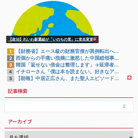
【政治】れいわ新選組が「いのちの党」に党名変更
【財務省】エース級の財務官僚が異例転出へ...
1
西側からの手痛い指摘に激怒した中国総領事...
2
韓国「返せない借金は整理します」→延滞者...
3
イチローさん「僕は本を読まない。好きなア...
4
【朗報】中居正広さん、また聖人エピソード...
5
記事検索
アーカイブ