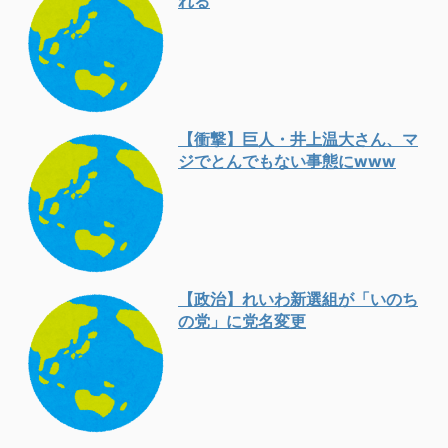
れる
【衝撃】巨人・井上温大さん、マ
ジでとんでもない事態にwww
【政治】れいわ新選組が「いのち
の党」に党名変更