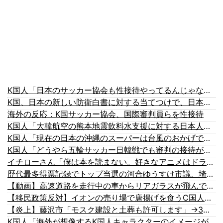
K国人「日本のサッカー協会も性接待やってるんじゃないですか？」
K国、日本の新しい防衛白書に対する当てつけで、日本の制止も聞かず日本の領土で軍事訓練を強行
海外の反応：K国サッカー協会、国際審判員らを性接待
K国人「大韓航空の熊本地震飲料水支援に対する日本人の反応をご覧ください・・・」→「」
K国人「現在の日本の沖縄のスーパーは台風のおかげでこうなりました」
K国人「どうやら五輪サッカー日韓戦でも審判の接待があった模様…」→「メダル剥奪なのでは…？（ブルブル」＝K国の反応
イチローさん「僕は本を読まない。好きなアニメはドラゴンボール」【海外の反応】
歴代最多得票記録でトップ当選の河合ゆうすけ市議、埼玉知事選（来年８月）に立候補表明！「埼玉県の外国人問題を解決するには、知事選で保守の政治家が立ち上がるしかない」保守一本化を訴え
【動画】高速道路を走行中の車からリアガラスが飛んでくる事故(ﾟoﾟ)
【移民政策反対】イオンの売り場で唐揚げを食うC国人の子供
【炎上】藤沢市「モスク建設と土葬も許可します」→3万人の反対署名も却下
K国人「海外が想像するK国人キャラクターのイメージがこちら・・・」