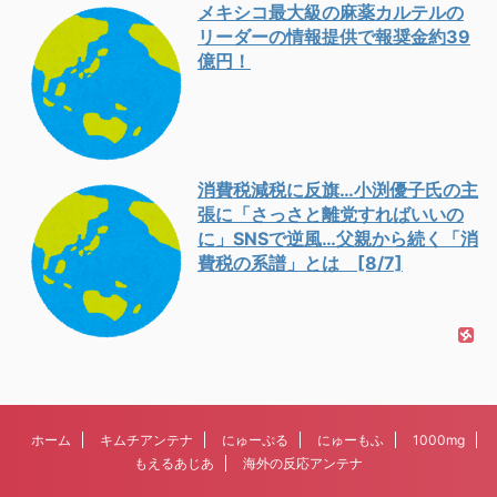
メキシコ最大級の麻薬カルテルの
リーダーの情報提供で報奨金約39
億円！
消費税減税に反旗…小渕優子氏の主
張に「さっさと離党すればいいの
に」SNSで逆風…父親から続く「消
費税の系譜」とは [8/7]
ホーム
キムチアンテナ
にゅーぷる
にゅーもふ
1000mg
もえるあじあ
海外の反応アンテナ