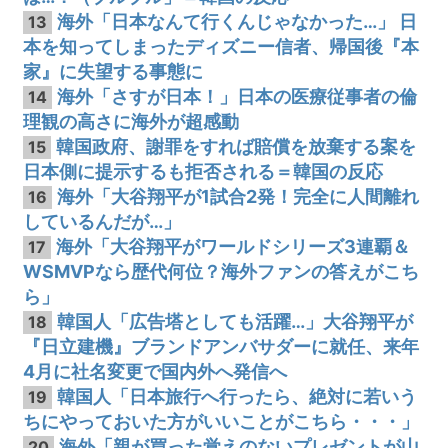
海外「日本なんて行くんじゃなかった…」 日
13
本を知ってしまったディズニー信者、帰国後『本
家』に失望する事態に
海外「さすが日本！」日本の医療従事者の倫
14
理観の高さに海外が超感動
韓国政府、謝罪をすれば賠償を放棄する案を
15
日本側に提示するも拒否される＝韓国の反応
海外「大谷翔平が1試合2発！完全に人間離れ
16
しているんだが…」
海外「大谷翔平がワールドシリーズ3連覇＆
17
WSMVPなら歴代何位？海外ファンの答えがこち
ら」
韓国人「広告塔としても活躍…」大谷翔平が
18
『日立建機』ブランドアンバサダーに就任、来年
4月に社名変更で国内外へ発信へ
韓国人「日本旅行へ行ったら、絶対に若いう
19
ちにやっておいた方がいいことがこちら・・・」
海外「親が買った覚えのないプレゼントが山
20