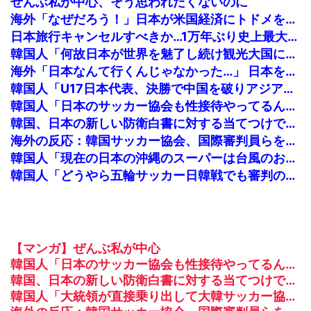
ぜんぶ私が中心、そう思われたくないのに
海外「なぜだろう！」日本が米国経済にトドメを刺さない本当の理由に海外が大騒ぎ
日本旅行キャンセルすべきか…1万年ぶり史上最大級の火山の兆し＝韓国の反応
韓国人「何故日本が世界を魅了し続け観光大国になったのか？その理由がこちら‥」→「文化的なソフトパワーが凄い」
海外「日本なんて行くんじゃなかった…」 日本を知ってしまったディズニー信者、帰国後『本家』に失望する事態に
韓国人「U17日本代表、決勝で中国を破りアジア杯優勝（通算5回目・最多優勝国）」→「韓国は8強で落ちたのに・・・もう越えられない壁になってしまったね」「韓国は監督の問題が大きい」「日本はもうどんなに精神勝利したところで超えられない壁である」
韓国人「日本のサッカー協会も性接待やってるんじゃないですか？」
韓国、日本の新しい防衛白書に対する当てつけで、日本の制止も聞かず日本の領土で軍事訓練を強行
海外の反応：韓国サッカー協会、国際審判員らを性接待
韓国人「現在の日本の沖縄のスーパーは台風のおかげでこうなりました」
韓国人「どうやら五輪サッカー日韓戦でも審判の接待があった模様…」→「メダル剥奪なのでは…？（ブルブル」＝韓国の反応
【マンガ】ぜんぶ私が中心
韓国人「日本のサッカー協会も性接待やってるんじゃないですか？」
韓国、日本の新しい防衛白書に対する当てつけで、日本の制止も聞かず日本の領土で軍事訓練を強行
韓国人「大統領が直接乗り出して大韓サッカー協会の非民主的な運営を厳しく批判した理由がこちらです‥」→「衝撃的な展開‥」