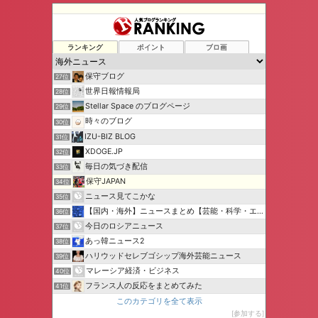
ランキング
ポイント
ブロ画
保守ブログ
27位
世界日報情報局
28位
Stellar Space のブログページ
29位
時々のブログ
30位
IZU-BIZ BLOG
31位
XDOGE.JP
32位
毎日の気づき配信
33位
保守JAPAN
34位
ニュース見てこかな
35位
【国内・海外】ニュースまとめ【芸能・科学・エトセトラ】
36位
今日のロシアニュース
37位
あっ韓ニュース2
38位
ハリウッドセレブゴシップ海外芸能ニュース
39位
マレーシア経済・ビジネス
40位
フランス人の反応をまとめてみた
41位
このカテゴリを全て表示
参加する