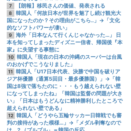
【朗報】移民さんの価値、発表される
7
韓国人「何故日本が世界を魅了し続け観光大
8
国になったのか？その理由がこちら‥」→「文化
的なソフトパワーが凄い」
海外「日本なんて行くんじゃなかった…」 日
9
本を知ってしまったディズニー信者、帰国後『本
家』に失望する事態に
韓国人「現在の日本の沖縄のスーパーは台風
10
のおかげでこうなりました」
韓国人「U17日本代表、決勝で中国を破りア
11
ジア杯優勝（通算5回目・最多優勝国）」→「韓
国は8強で落ちたのに・・・もう越えられない壁
になってしまったね」「韓国は監督の問題が大き
い」「日本はもうどんなに精神勝利したところで
超えられない壁である」
韓国人「どうやら五輪サッカー日韓戦でも審
12
判の接待があった模様…」→「メダル剥奪なので
は…？（ブルブル」＝韓国の反応