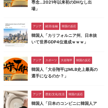
専念…2021年以来初のDHなし出
場」
アジア
経済/金融
韓国の反応
韓国人「カリフォルニア州、日本抜
いて世界GDP4位達成ｗｗｗ」
アジア
スポーツ
大谷翔平
韓国の反応
韓国人「大谷翔平はMLB史上最高の
選手になるのか？」
アジア
歴史/文化/生活
韓国の反応
韓国人「日本のコンビニに韓国人ア