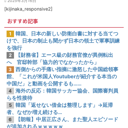
2025年3月16日
韓国人「MLBで日本人より韓国人選手のほうがこの能力だけは上だよね」
[kijinaka_responsive2]
おすすめ記事
韓国、日本の新しい防衛白書に対する当てつ
1
けで、日本の制止も聞かず日本の領土で軍事訓練
を強行
【財務省】エース級の財務官僚が異例転出
2
へ 官邸幹部「協力的でなかったから」
西側からの手痛い指摘に激怒した中国総領事
3
館、「これが米国人Youtuberが紹介する本当の
中国だ」と動画を公開するも……
海外の反応：韓国サッカー協会、国際審判員
4
らを性接待
韓国「返せない借金は整理します」→延滞
5
者、なぜか増え続ける…
【朗報】中居正広さん、また聖人エピソード
6
が追加されるｗｗｗｗｗ