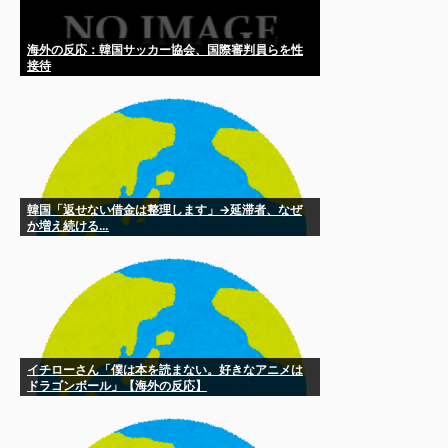
海外の反応：韓国サッカー協会、国際審判員らを性
接待
韓国「返せない借金は整理します」→延滞者、なぜ
か増え続ける…
イチローさん「僕は本を読まない。好きなアニメは
ドラゴンボール」【海外の反応】