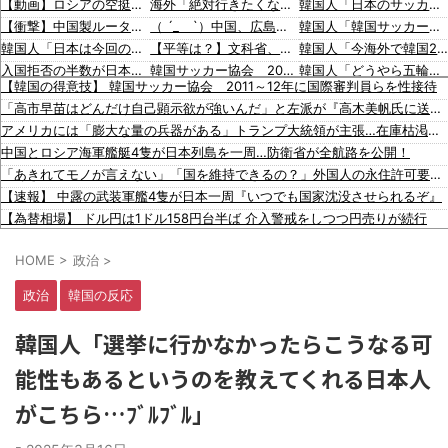
【動画】ロシアの空挺兵、パラシュートが開かずに墜落してしまう。
海外「絶対行きたくない国は？」かなりの割合であの国を挙げられる結果に【海外の反応】
韓国人「日本のサッカー協会も性接待やってるんじゃないですか？」
【衝撃】中国製ルーター20機種にバックドア発見！ ネットに繋ぐだけで35秒ごとに中国のサーバーと通信
（ ´_ゝ`）中国、広島原爆投下から８１年を迎えたことを受け「日本は原爆被害者の立場で同情を買おうとするのを止めろ」
韓国人「韓国サッカー協会の審判買収、遂に海外でも話題に…」→「2002年の栄光まで疑われる…（ﾌﾞﾙﾌﾞﾙ」＝韓国の反応
韓国人「日本は今回の地震でも段ボールベッドを出してきたので後進国なのは変わらないようです」
【平等は？】文科省、若手女性研究者支援のため大学に補助金交付（年間最大5000万円）「将来のリーダーとして活躍する（女性の）人材を輩出したい」
韓国人「今海外で韓国2002W杯ベスト4も怪しいと言われてるよ！性接待がバレちゃったから
入国拒否の半数が日本人!? 「オーストラリアで日本人女性が売春」
韓国サッカー協会 2011～12年に外国人審判員・監督官ら10数人を性接待（W杯予選、五輪予選が含まれる）国会議員が事実確認
韓国人「どうやら五輪サッカー日韓戦でも審判の接待があった模様…」→「メダル剥奪なのでは…？（ﾌﾞﾙﾌﾞﾙ」＝韓国の反応
【韓国の得意技】 韓国サッカー協会 2011～12年に国際審判員らを性接待
韓国人「株でお金を失ったのはイ・ジェミョンのせいだ！」として支持率が右肩下がりに……まあ、本当にその側面があるので救えないんですが
SpaceX、米国防関連技術保護を重視し供給連鎖から中国系を完全排除へ 供給業者に「中国籍人員をSpaceX向けの生産に関わらせないこと」「中国製の設備・部品を使わないこと」を要求し監査実施
韓国人「MLBで日本人より韓国人選手のほうがこの能力だけは上だよね」
「高市早苗はどんだけ自己顕示欲が強いんだ」と左派が『高木美帆氏に送られた包丁セット』に激怒、「こんな首相は見たことがない」と言い張るも……
【動画】両方馬鹿（笑）ミニストップでトラックと衝突したドラレコが（ノ∇`）
韓国人「海外が想像する韓国人キャラクターのイメージがこちら・・・」
海外「大谷翔平が1試合2発！完全に人間離れしているんだが…」
アメリカには「膨大な量の兵器がある」トランプ大統領が主張…在庫枯渇の報道受け！
【移民政策反対】イオンの売り場で唐揚げを食う中国人の子供
「猫が車を凝視してると思ったら、自分に見とれていた…」（動画）
海外「大谷翔平がワールドシリーズ3連覇＆WSMVPなら歴代何位？海外ファンの答えがこちら」
中国とロシア海軍艦艇4隻が日本列島を一周…防衛省が全航路を公開！
【炎上】藤沢市「モスク建設と土葬も許可します」→3万人の反対署名も却下
16歳の清水空跳が100m10秒00を記録して桐生祥秀の高校記録を更新、海外陸上競技ファンも大衝撃（海外の反応）
韓国人「日本の女子高生のセーラー服と外国人観光客の関係性」
「あきれてモノが言えない」「国を維持できるの？」外国人の永住許可要件の厳格化で在日中国人の本音は？
【知ってた？】カナダ発ウェアブランド、lululemonが日本でオープン→店名は日本差別からできた？
韓国人「広告塔としても活躍…」大谷翔平が『日立建機』ブランドアンバサダーに就任、来年4月に社名変更で国内外へ発信へ
【速報】 中露の武装軍艦4隻が日本一周『いつでも国家沈没させられるぞ』
イスラム指導者が授業!? 憲法違反だと批判〇到【さくらの解説】
韓国人「日本旅行へ行ったら、絶対に若いうちにやっておいた方がいいことがこちら・・・」
【為替相場】 ドル円は1ドル158円台半ば 介入警戒をしつつ円売りが続行
91歳女性の遺体を遺棄したベトナム国籍の男が逮捕されました #移民 #外国人
ヨーロッパが中国製メガソーラーを締め出しｗｗｗ
HOME
>
政治
>
同僚の美人に土下座して必〇に頼んだらこうなるｗｗｗ
【悲報】 玉川徹さん、警官の発泡での包丁男〇亡に「絶対に〇刑にならない罪なのに警察が〇刑にした！」 → 元警官のマジレスがコチラ → ………
政治
韓国の反応
【人工障がい者】 甥(28)「両親が亡くなったんで僕のこと引き取ってほしいんですけど！」なんでいい年したヒキニートを引き取らなきゃいけないんだ...
【画像】 Netflix版『リボンの騎士』、とんでもない事になるｗｗｗｗｗ
韓国人「選挙に行かなかったらこうなる可
【放送事故】 昔のドラマのレ◯プシーン、今見るとアウトすぎる・・・
能性もあるというのを教えてくれる日本人
韓国人「日本のサッカー協会も性接待やってるんじゃないですか？」
韓国人「韓国サッカー協会の審判買収、遂に海外でも話題に…」→「2002年の栄光まで疑われる…（ﾌﾞﾙﾌﾞﾙ」＝韓国の反応
がこちら…ﾌﾞﾙﾌﾞﾙ」
韓国人「今海外で韓国2002W杯ベスト4も怪しいと言われてるよ！性接待がバレちゃったからね」
韓国人「どうやら五輪サッカー日韓戦でも審判の接待があった模様…」→「メダル剥奪なのでは…？（ﾌﾞﾙﾌﾞﾙ」＝韓国の反応