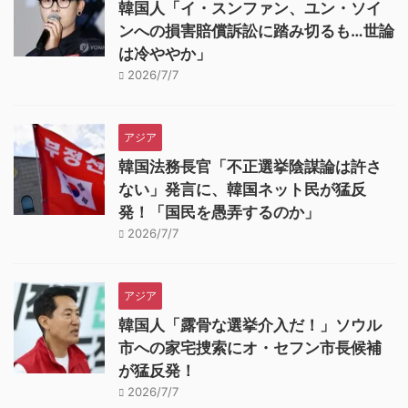
韓国人「イ・スンファン、ユン・ソイ
ンへの損害賠償訴訟に踏み切るも…世論
は冷ややか」
2026/7/7
アジア
韓国法務長官「不正選挙陰謀論は許さ
ない」発言に、韓国ネット民が猛反
発！「国民を愚弄するのか」
2026/7/7
アジア
韓国人「露骨な選挙介入だ！」ソウル
市への家宅捜索にオ・セフン市長候補
が猛反発！
2026/7/7