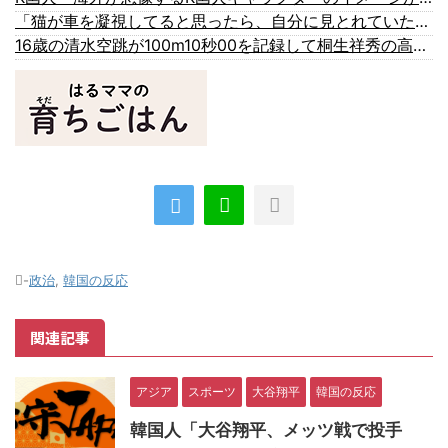
「猫が車を凝視してると思ったら、自分に見とれていた…」（動画）
16歳の清水空跳が100m10秒00を記録して桐生祥秀の高校記録を更新、海外陸上競技ファンも大衝撃（海外の反応）
-
政治
,
韓国の反応
関連記事
アジア
スポーツ
大谷翔平
韓国の反応
韓国人「大谷翔平、メッツ戦で投手