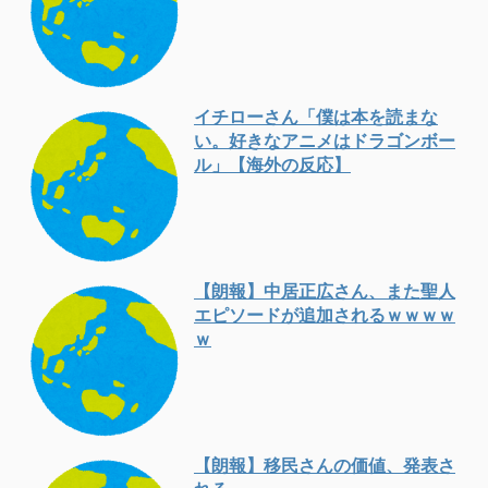
イチローさん「僕は本を読まな
い。好きなアニメはドラゴンボー
ル」【海外の反応】
【朗報】中居正広さん、また聖人
エピソードが追加されるｗｗｗｗ
ｗ
【朗報】移民さんの価値、発表さ