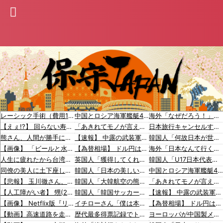
レーシック手術（費用10万円、視力2.0になる、成功率95%）←これをしない理由ｗｗ
中国とロシア海軍艦艇4隻が日本列島を一周…防衛省が全航路を公開！
海外「なぜだろう！」日本が米国経済にトドメを刺さない本当の理由に海外が大騒ぎ
【えぇ!?】 回らない寿司屋で、彼氏が寿司に “醤油” つけてた→私「は？30にもなって、醤油つけるとか恥ずかしい！ドン引き！低レベル!! 回転寿司しか行ったことない人はこれだから…」
「あきれてモノが言えない」「国を維持できるの？」外国人の永住許可要件の厳格化で在日中国人の本音は？
日本旅行キャンセルすべきか…1万年ぶり史上最大級の火山の兆し＝韓国の反応
熊さん、人間が勝手に山壊した結果〇されてしまう…これ半分虐〇だろ
【速報】 中露の武装軍艦4隻が日本一周『いつでも国家沈没させられるぞ』
韓国人「何故日本が世界を魅了し続け観光大国になったのか？その理由がこちら‥」→「文化的なソフトパワーが凄い」
【画像】 「ビールと水を交互に飲まないと倒れるグラス」発売
【為替相場】 ドル円は1ドル158円台半ば 介入警戒をしつつ円売りが続行
海外「日本なんて行くんじゃなかった…」 日本を知ってしまったディズニー信者、帰国後『本家』に失望する事態に
人生に疲れたから台湾を一周してきた
英国人「獲得してくれ」上田綺世、ブライトン移籍が浮上！三笘薫との日本代表ホットライン実現!?現地サポ大興奮！「勘弁してくれ」と危惧される懸念点とは!?【海外の反応】
韓国人「U17日本代表、決勝で中国を破りアジア杯優勝（通算5回目・最多優勝国）」→「韓国は8強で落ちたのに・・・もう越えられない壁になってしまったね」「韓国は監督の問題が大きい」「日本はもうどんなに精神勝利したところで超えられない壁である」
同僚の美人に土下座して必〇に頼んだらこうなるｗｗｗ
韓国人「日本の美しい街並みを韓国化した結果をご覧ください・・・」
中国とロシア海軍艦艇4隻が日本列島を一周…防衛省が全航路を公開
【悲報】 玉川徹さん、警官の発泡での包丁男〇亡に「絶対に〇刑にならない罪なのに警察が〇刑にした！」 → 元警官のマジレスがコチラ → ………
韓国人「大韓航空の熊本地震飲料水支援に対する日本人の反応をご覧ください・・・」→「」
「あきれてモノが言えない」「国を維持できるの？」外国人の永住許可要件の厳格化で在日中国人の本音は？
【人工障がい者】 甥(28)「両親が亡くなったんで僕のこと引き取ってほしいんですけど！」なんでいい年したヒキニートを引き取らなきゃいけないんだ...
韓国人「韓国サッカー協会が行った国際試合の性的接待の全容がこちら…」→「完全に買収してる…（ﾌﾞﾙﾌﾞﾙ」＝韓国の反応
【速報】 中露の武装軍艦4隻が日本一周『いつでも国家沈没させられるぞ』
【画像】 Netflix版『リボンの騎士』、とんでもない事になるｗｗｗｗｗ
イチローさん「僕は本を読まない。好きなアニメはドラゴンボール」【海外の反応】
【為替相場】 ドル円は1ドル158円台半ば 介入警戒をしつつ円売りが続行
【動画】高速道路を走行中の車からリアガラスが飛んでくる事故(ﾟoﾟ)
歴代最多得票記録でトップ当選の河合ゆうすけ市議、埼玉知事選（来年８月）に立候補表明！「埼玉県の外国人問題を解決するには、知事選で保守の政治家が立ち上がるしかない」保守一本化を訴え
ヨーロッパが中国製メガソーラーを締め出しｗｗｗ