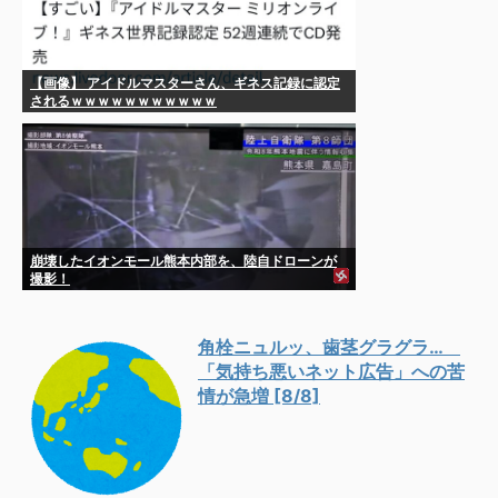
【画像】 アイドルマスターさん、ギネス記録に認定
されるｗｗｗｗｗｗｗｗｗｗｗ
崩壊したイオンモール熊本内部を、陸自ドローンが
撮影！
角栓ニュルッ、歯茎グラグラ…
「気持ち悪いネット広告」への苦
情が急増 [8/8]