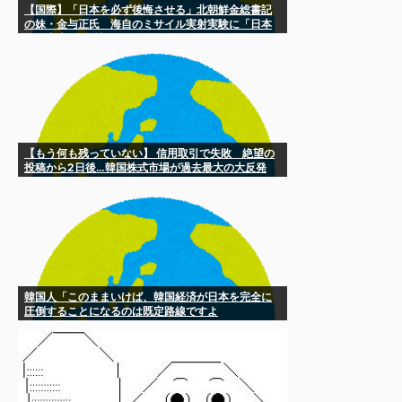
【国際】「日本を必ず後悔させる」北朝鮮金総書記
の妹・金与正氏 海自のミサイル実射実験に「日本
の軍事大国化黙認しない」
【もう何も残っていない】 信用取引で失敗 絶望の
投稿から2日後…韓国株式市場が過去最大の大反発
韓国人「このままいけば、韓国経済が日本を完全に
圧倒することになるのは既定路線ですよ
ね・・・？」