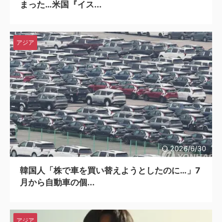
まった…米国『イス...
アジア
2026/6/30
韓国人「株で車を買い替えようとしたのに…」7
月から自動車の個...
アジア