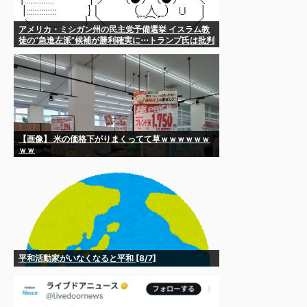
アメリカ・ミシガン州の民主党予備選挙 イスラム教
徒の“急進左派”候補が勝利確実に⋯トランプ氏は批判
【画像】 米の価格下がりまくってて草ｗｗｗｗｗｗ
ｗｗ
平和活動家がいなくなると平和 [8/7]