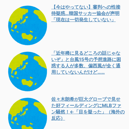
【今はやってない】審判への性接
待疑惑…韓国サッカー協会が声明
「現在は一切発生していない」
「近年稀に見るどころの話じゃな
いぞ」と台風15号の予想進路に困
惑する人が多数、偏西風が全く通
用していないんだけど……
佐々木朗希が巨大グローブで見せ
た好フィールディングにMLBファ
ン騒然！←「目を疑った」（海外の
反応）