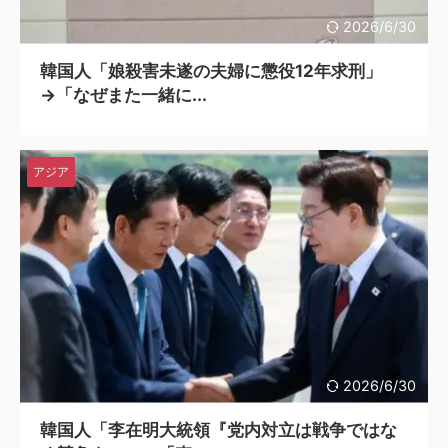
2026/6/30
韓国人「娘殺害未遂の夫婦に懲役12年求刑」
→「なぜまた一緒に...
アジア
2026/6/30
韓国人「李在明大統領『党内対立は戦争ではな