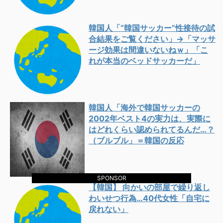
韓国人「“韓国サッカー”性接待の試
合結果をご覧ください」→「マッサ
ージ効果は間違いないねｗ」「こ
れが本当のベッドサッカーだ」
韓国人「海外で韓国サッカーの
2002年ベスト4の実力は、実際に
はどれくらい認められてるんだ…？
（ブルブル」＝韓国の反応
SPONSOR
【韓国】 向かいの部屋で繰り返し
わいせつ行為…40代女性「自宅に
戻れない」