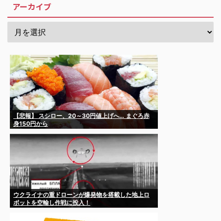
アーカイブ
【悲報】 スシロー、20～30円値上げへ… まぐろ赤
身150円から
ウクライナの重ドローンが爆発物を搭載した地上ロ
ボットを空輸し作戦に投入！