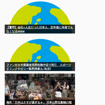
【驚愕】会社=人生だった日本人、定年後に何者でも
なくなるwww
ファン付き作業着使用男性熱中症で死亡 スポーツ
ドリンクやゼリー飲料持参も [8/8]
海外「日本はさすが過ぎるｗ」 日本は野生動物の喧