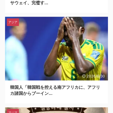
サウェイ、完璧す...
アジア
2026/6/30
韓国人「韓国戦を控える南アフリカに、アフリ
カ諸国からブーイン...
アジア