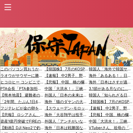
このパソコン買おうか迷ってるから背中を刺してくれｗｗｗ
【韓国株】 7月のKOSPI 28.9％下落…通貨危機を超える過去最大の下げ幅
韓国人「海外で韓国サッカーの2002年ベスト4の実力は、実際にはどれくらい認められてるんだ…？（ブルブル」＝韓国の反応
ラオウがサウザーに勝てないって信じられないんだが…
【速報】 中2男子、野球部の練習中に頭部を強打しCT検査→70代医師「問題ないです」→中学生〇亡「他人のCT画像みてました」
海外「あるある！」日本を旅行した外国人が患う新たな症状「日本語PTSD」に海外が大騒ぎ
ヒコロヒー コンビニで割引おにぎりは〝絶対買わない〟理由
【悲報】 中国、橋の欄干が強風一発で粉々に 鉄筋ゼロ 当局「接着剤でくっつけただけ」「正常で、品質問題はない」
海外「日本はさすが過ぎるｗ」 日本は野生動物の喧嘩さえ可愛くなってしまうと世界が騒然
PTA会長「PTA参加拒否した親へ最終警告。こうなってもいい？」
中国「大洪水！」三峡ダム「9門開放！（全力放流」中国都市「三峡沿線の道路水没」中国政府「高速道路封鎖！」中国ダム「緊急放流に合わせて開門（土砂崩れ発生」→
3.1節がある月なのに…3月のカレンダーに日本の富士山・大阪城・桜が描かれ物議＝韓国の反応
【熊本地震】 避難者の食生活、改善急務…調理できず「パン飽き飽き」断水なお３万戸超
外国人「日本の未来は安泰だ」16歳MF三井寺眞、衝撃ゴール！久保建英超え歴代2位の記録！3得点に絡む活躍で海外絶賛！【海外の反応】
韓国人「知られざる日本だけの半導体技術がこちらです‥」→「サムスンがなければiPhoneが作れないと信じていたのに‥」
「2年間、たぶん1日4回は握ってた」ラスベガスで買った3,000円のキーホルダーを調べたら
海外「猫のダヤンの大阪限定トートバッグを買ってきた！」大阪旅行で買ってきたものに対する海外の反応
【韓国株】 7月のKOSPI 28.9％下落…通貨危機を超える過去最大の下げ幅
フジテレビが金の卵を産む鶏を自ら絞め〇した模様、社運を賭けたドル箱コンテンツが御蔵入りになってしまい……
【スウェーデン-モロッコ】心配する理由はこれだけ…？【ポーランドボール】
【速報】 中2男子、野球部の練習中に頭部を強打しCT検査→70代医師「問題ないです」→中学生〇亡「他人のCT画像みてました」
【悲報】 ロシアさん、ついに国民の財産を没収しはじめる
海外「大谷翔平は投手としてどれくらいすごいの？野球初心者のおれに教えて」目の肥えたMLBファンが語る評価は・・・【海外の反応】
【悲報】 中国、橋の欄干が強風一発で粉々に 鉄筋ゼロ 当局「接着剤でくっつけただけ」「正常で、品質問題はない」
資産1億円突破でFIREの45歳独身男性が半年後に仕事復帰を決意した「1通の通知」
外国人「アンチがいない女性アニメキャラといえば誰が思い浮かぶ？」
中国「大洪水！」三峡ダム「9門開放！（全力放流」中国都市「三峡沿線の道路水没」中国政府「高速道路封鎖！」中国ダム「緊急放流に合わせて開門（土砂崩れ発生」→
【動画】DJI Neo2で釣りの自撮りをしようとした男の悲劇（ノ∇`）
海外「日本は戦勝国なんだよ」 戦後の日本人の特別な生き様に各国から称賛の声
VTuberさん、祖母の「家族だけの一日葬」をした結果ｗｗｗｗｗｗｗ