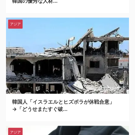
韓国の優秀な人材...
アジア
2026/6/30
韓国人「イスラエルとヒズボラが休戦合意」
→「どうせまたすぐ破...
アジア