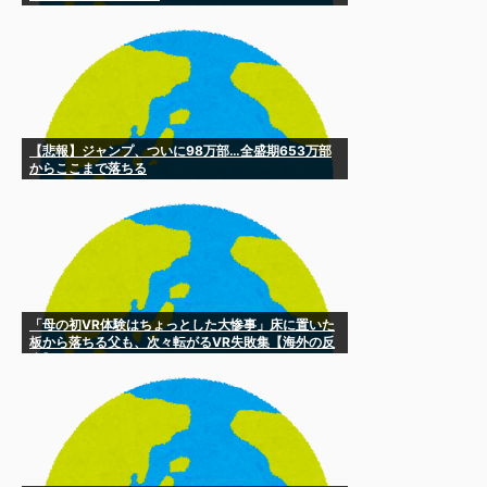
【悲報】ジャンプ、ついに98万部…全盛期653万部
からここまで落ちる
「母の初VR体験はちょっとした大惨事」床に置いた
板から落ちる父も、次々転がるVR失敗集【海外の反
応】