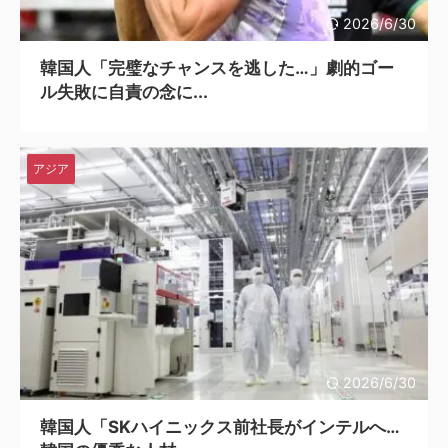
2026/6/30
韓国人「完璧なチャンスを逃した…」劇的ゴー
ル失敗に自責の念に...
アジア
2026/6/30
韓国人「SKハイニックス前社長がインテルへ…