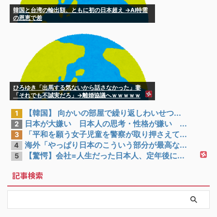
韓国と台湾の輸出額、ともに初の日本超え →AI特需
の恩恵で差
ひろゆき「出馬する気ないから話さなかった」妻
「それでも不誠実だろ」→離婚協議へｗｗｗｗｗ
【韓国】 向かいの部屋で繰り返しわいせつ...
1
日本が大嫌い 日本人の思考・性格が嫌い ...
2
「平和を願う女子児童を警察が取り押さえて...
3
海外「やっぱり日本のこういう部分が最高な...
4
【驚愕】会社=人生だった日本人、定年後に...
5
記事検索