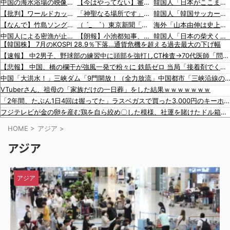
中国の海水浴場の映像があまりにも・・・
【今はやってない】審判への性接待疑惑、大韓サッカー協会が声明「現在は一切発生していない」「世界中のサッカー界関係者の皆さんにお詫び」
韓国人「日本がここまでの観光大国に発展した本当の理由がこちら…」→「昔から日本は愛されてた…（ﾌﾞﾙﾌﾞﾙ」＝韓国の反応
【批判】ワールドカップ決勝のハーフタイムショー、英紙｢BTSが出てきて悪夢かと思った｣
「神聖なる場所です」靖国神社、境内におけるコスプレや軍装の禁止を発表
韓国人「韓国サッカー協会の性接待報道、海外でも大騒ぎに・・・2002年W杯4強の記録取り消しの声も」→「マジで国の恥だ」「2002年まで疑う価値がある」「国民や国が築いた国格をサッカー選手が足で蹴り飛ばすね」
【なんで】竹島ソングを歌う韓国アイドルグループが待望の日本デビュー
（ ´_ゝ`）東京新聞「小池都知事、今年も虐〇された朝鮮人犠牲者らを追悼文を送付しない意向。10年連続」
海外「山本由伸は史上最高の日本人投手になれる？」
中国人による密漁が止まらない
【朗報】小池都知事、高市首相と会談し「墓地埋葬法」の改正を要請 国と都が連携し民間への指導強化を進める方向で一致
韓国人「日本の柴犬くん散歩中の暑さに耐えられなかった結果」
【韓国株】 7月のKOSPI 28.9％下落…通貨危機を超える過去最大の下げ幅
警察がスーパーで暴れる刃物男を射〇「発砲は適正か？」
蓮舫議員「蓮舫だから叩いていい、との報道に何度も向き合ってきました。悔しくても」
韓国人「最近の日本アニメ業界の勢力図を変えたと言われる作品がこちら…」→「こういうのが面白い…（ﾌﾞﾙﾌﾞﾙ」＝韓国の反応
【速報】 中2男子、野球部の練習中に頭部を強打しCT検査→70代医師「問題ないです」→中学生〇亡「他人のCT画像みてました」
【動画】タイのティパンコーン王子が日本人女性とデートか？
韓国人「海外が想像する韓国人キャラクターのイメージがこちら・・・」
韓国人「韓国サッカー協会関係者が『不適切接待は慣行だった』と衝撃発言！日韓ワールドカップ4強にも疑いの視線が向けられる」
【悲報】 中国、橋の欄干が強風一発で粉々に 鉄筋ゼロ 当局「接着剤でくっつけただけ」「正常で、品質問題はない」
【悲報】ロシア報道官「広島市長は毎年、ロシアを嫌悪する『偽りの呪文』を繰り返し、日本人をゾンビ化させている」と主張
「猫が車を凝視してると思ったら、自分に見とれていた…」（動画）
海外「大谷翔平が勝ち越しの絶好機でダブルプレー…」
中国「大洪水！」三峡ダム「9門開放！（全力放流」中国都市「三峡沿線の道路水没」中国政府「高速道路封鎖！」中国ダム「緊急放流に合わせて開門（土
文在寅、航空未経験の娘婿を重役にして収賄で起訴された
16歳の清水空跳が100m10秒00を記録して桐生祥秀の高校記録を更新、海外陸上競技ファンも大衝撃（海外の反応）
海外「大谷翔平がドジャースでfWAR25.0到達！歴史的ペースに海外騒然…」
VTuberさん、祖母の「家族だけの一日葬」をした結果ｗｗｗｗｗｗｗ
【韓国サッカー協会】外国人審判約10人に性的接待か 計1496回、約2億ウォン（約2200万円）
海外「大谷翔平が1試合2発！完全に人間離れしているんだが…」
「2年間、たぶん1日4回は握ってた」ラスベガスで買った3,000円のキーホルダーを調べたら
韓国のサッカー協会、W杯予選等を裁くために訪韓した外国人審判を「性接待」していた……大して強くもないチームが潤沢な予算を持ってりゃそうなるわな
海外「大谷翔平がワールドシリーズ3連覇＆WSMVPなら歴代何位？海外ファンの答えがこちら」
フジテレビが金の卵を産む鶏を自ら絞め〇した模様、社運を賭けたドル箱コンテンツが御蔵入りになってしまい……
【動画】これはお見事。中国重慶市で珍しい事故が撮影される。
【悲報】 ロシアさん、ついに国民の財産を没収しはじめる
HOME
>
アジア
>
資産1億円突破でFIREの45歳独身男性が半年後に仕事復帰を決意した「1通の通知」
アジア
【画像】 まんさん、ブチ切れ「電車内でこういうポジのおじ、ガチでイラネ」→
日本が大嫌い 日本人の思考・性格が嫌い 日本人を許さない 日本なんか消滅してほしい [8/8]
「平和を願う女子児童を警察が取り押さえて移動させた」と市民団体が告発、「児童……どこ？」とガチで困惑する人が続出
アジア
海外「やっぱり日本のこういう部分が最高なんだよ！」外国人が語る日本の魅力的に感じる部分とは・・・？【海外の反応】
韓国人「日本がここまでの観光大国に発展した本当の理由がこちら…」→「昔から日本は愛されてた…（ﾌﾞﾙﾌﾞﾙ」＝韓国の反応
韓国人「韓国サッカー協会の性接待報道、海外でも大騒ぎに・・・2002年W杯4強の記録取り消しの声も」→「マジで国の恥だ」「2002年まで疑う価値がある」「国民や国が築いた国格をサッカー選手が足で蹴り飛ばすね」
韓国人「日本の柴犬くん散歩中の暑さに耐えられなかった結果」
韓国人「最近の日本アニメ業界の勢力図を変えたと言われる作品がこちら…」→「こういうのが面白い…（ﾌﾞﾙﾌﾞﾙ」＝韓国の反応