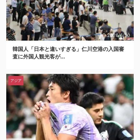
韓国人「韓国サッカー協会関係者が『不適切接待は慣行だった』と衝撃発言！日韓ワールドカップ4強にも疑いの視線が向けられる」
2026/6/30
韓国人「日本と違いすぎる」仁川空港の入国審
査に外国人観光客が...
アジア