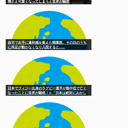
嘩さえ可愛くなってしまうと世界が騒然
自宅で左手に違和感を覚えた開業医、その日のうち
に両足が動かなくなり入院すると……
日本でフィジー出身のラグビー選手が熱中症で亡く
なったことに世界が騒然！←「日本は絶対におかし
い！」（海外の反応）