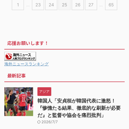
1
…
23
24
25
26
27
…
65
応援お願いします！
海外ニュースランキング
最新記事
アジア
韓国人「安貞桓が韓国代表に激怒！
『惨憺たる結果、徹底的な刷新が必要
だ』と監督や協会を痛烈批判」
2026/7/7