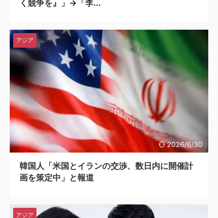
く競争を』」→「李...
アジア
2026/6/30
韓国人「米国とイランの交渉、数日内に開催計
画を策定中」と報道
アジア