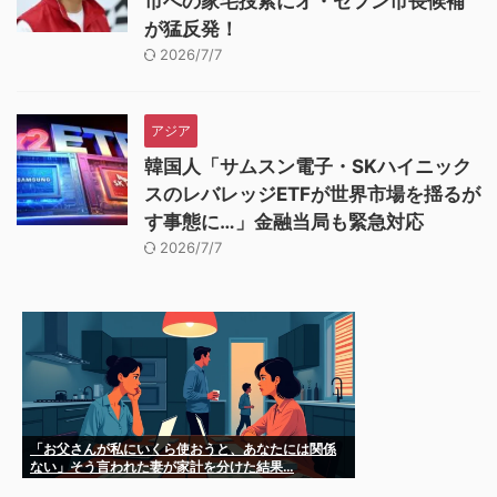
市への家宅捜索にオ・セフン市長候補
が猛反発！
2026/7/7
アジア
韓国人「サムスン電子・SKハイニック
スのレバレッジETFが世界市場を揺るが
す事態に…」金融当局も緊急対応
2026/7/7
「お父さんが私にいくら使おうと、あなたには関係
ない」そう言われた妻が家計を分けた結果…