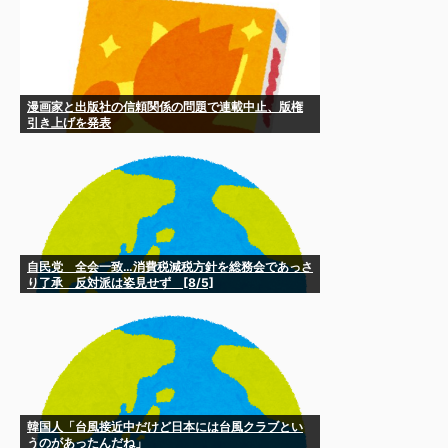
漫画家と出版社の信頼関係の問題で連載中止、版権
引き上げを発表
自民党 全会一致…消費税減税方針を総務会であっさ
り了承 反対派は姿見せず [8/5]
韓国人「台風接近中だけど日本には台風クラブとい
うのがあったんだね」