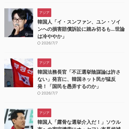
アジア
韓国人「イ・スンファン、ユン・ソイ
ンへの損害賠償訴訟に踏み切るも…世論
は冷ややか」
2026/7/7
アジア
韓国法務長官「不正選挙陰謀論は許さ
ない」発言に、韓国ネット民が猛反
発！「国民を愚弄するのか」
2026/7/7
アジア
韓国人「露骨な選挙介入だ！」ソウル