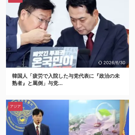
2026/6/30
韓国人「疲労で入院した与党代表に『政治の未
熟者』と罵倒」与党...
アジア