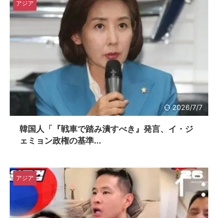
アジア
2026/7/7
韓国人「『戦車で踏み潰すべき』発言、イ・ジ
ェミョン政権の基準...
アジア