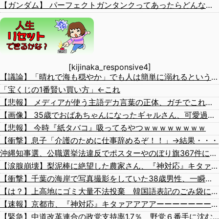
【ガンダム】 パーフェクトガンタンクってあったらどんな存在になるだろうな？
[kijinaka_responsive4]
【議論】「晴れで海も穏やか」でも人は簡単に溺れるという恐怖……高齢者の海水浴はマジで危険なのか？
「宝くじの1番賢い買い方」←これ
【悲報】 メディアが使う主語デカ言葉の正体、ガチでこれだったｗｗｗｗ
【画像】 35歳でおばあちゃんになったギャルさん、可愛過ぎて嫉妬不可避w w w w w w w w w w w
【悲報】 今時『紙タバコ』吸ってるやつｗｗｗｗｗｗｗｗ
【衝撃】息子「介護のために仕事辞めるぞ！！」→結果・・・
沖縄知事選、公職選挙法違反でポスターやのぼり旗367件に撤去命令 玉城デニー氏（現職）200件、古謝玄太氏 149件、下地幹郎氏 16件、比嘉隆氏 2件 県選管担当者「沖縄は圧倒的に多い」
【涙腺崩壊】梨泥棒に絶望した農家さん、『神対応』キタァアアアアアーーーーーー！！
【衝撃】千葉の海岸で写真撮影をしていた38歳男性、一瞬の隙に波にさらわれた結果・・・
【は？】上高地にゴミ大量不法投棄 韓国語表記のごみ袋に紙やプラスチック、缶、瓶などが混在 生肉やキムチ、ラーメンなどさまざまな生ごみ
【速報】京都市、『神対応』キタァアアアアーーーーーーーー！！
【緊急】中道改革連合の政党支持率1.7％ 野党６番手に沈む・・・