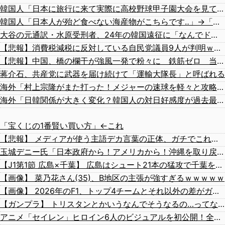
韓国人「日本に旅行に来て実際に高校野球甲子園大会を見て感じたこと」
韓国人「日本人が殆ど食べない海産物がこちらです‥」→「島国の日本人がどうして食べない？」
大谷の元通訳・水原受刑者、24年の韓国遠征に「なんでドジャースが韓国に？」「日本なら分かるんだけど」「みんな気が乗らない」と語っていたことが判明
【悲報】消費税減税に反対している自民党議員9人が判明ｗｗｗｗｗｗ
【悲報】中国、橋の欄干が強風一発で粉々に 鉄筋ゼロ 当局「接着剤でくっつけただけ」「正常で、品質問題はない」
蒋介石、共産党に武器を届け続けて「運輸大隊長」と呼ばれる
海外「村上宗隆がまた打った！メジャーの速球を軽々と攻略する26号ホームランがこちら…」
海外「日韓関係が大きく変化？韓国人の対日好感度が過去最高を記録」
「宝くじの1番賢い買い方」←これ
【悲報】 メディアが使う主語デカ言葉の正体、ガチでこれだったｗｗｗｗ
玉城デニー氏「日本政府から！アメリカから！沖縄を取り戻す！」（動画あり）
【J1第1節 広島×千葉】 広島はシュート21本の猛攻で千葉を圧倒しホーム開幕戦を飾る！海外から復帰の川村がいきなりゴール
【画像】 菜乃花さん(35)、B地区の主張が強すぎるｗｗｗｗｗ
【画像】 2026年のF1、トップ4チームとそれ以外の差がガチでエグい
【ガンプラ】 トリスタンとかいうなんでそうなるの…ってなるキット…
アニメ「セイレン」ヒロイン6人のビジュアルを初公開！全員ロングヘア？アマガミの「輝日東高校」が再び舞台に！