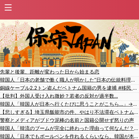
先輩と後輩、距離が変わった日から始まる恋
韓国人「日本の老舗で働く職人が明かした”日本の伝統料理の秘密”がこちら・・・」
銅線ケーブル2.2トン盗んだベトナム国籍の男を逮捕 #移民 #外国人 #ニュース
【批判】外国人受け入れ微妙？若者の反対が過半数...
韓国人「韓国人が日本へ行くたびに思うことがこちら…」→「同意する」「めちゃくちゃ分かる…（ﾌﾞﾙﾌﾞﾙ」＝韓国の反応
【悲しすぎる】埼玉県飯能市の件、やはり不法滞在ベトナム人でした
警察とメディアがブドウ泥棒の名前と国籍公開せず怒りの声
韓国人「韓流のブームが完全に終わった理由って何なんだ？日本でも全然K-POPの話題が出てないようだけど…（ﾌﾞﾙﾌﾞﾙ」＝韓国の反応
韓国人「日本でもボールペンを作れるくらいなら、韓国が本気を出せばすぐ作れるはずです」