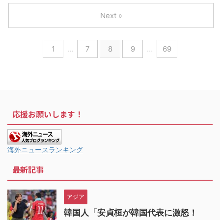
Next »
1
…
7
8
9
…
69
応援お願いします！
海外ニュースランキング
最新記事
アジア
韓国人「安貞桓が韓国代表に激怒！