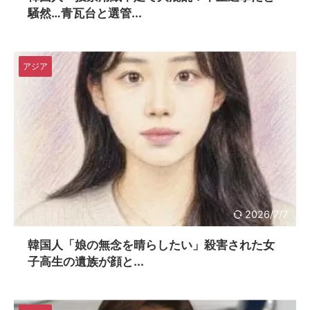
騒然…青瓦台と選管...
アジア
2026/7/7
韓国人「娘の無念を晴らしたい」殺害された女
子高生の遺族が顔と...