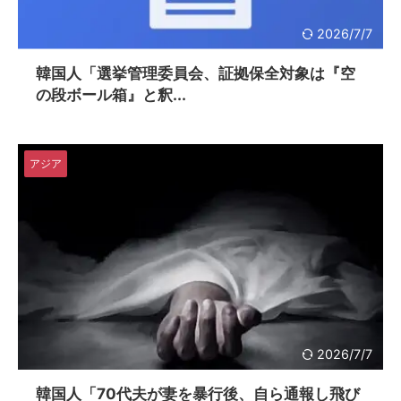
2026/7/7
韓国人「選挙管理委員会、証拠保全対象は『空
の段ボール箱』と釈...
アジア
2026/7/7
韓国人「70代夫が妻を暴行後、自ら通報し飛び