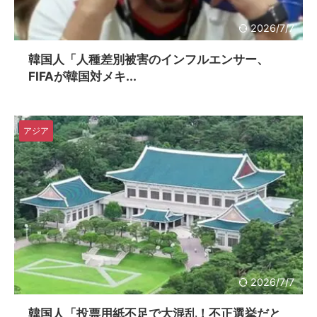
2026/7/7
韓国人「人種差別被害のインフルエンサー、
FIFAが韓国対メキ...
アジア
2026/7/7
韓国人「投票用紙不足で大混乱！不正選挙だと