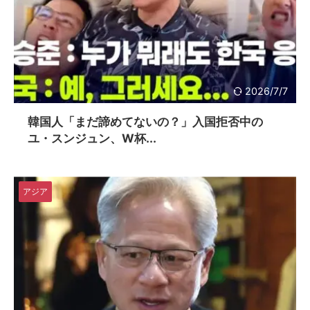
2026/7/7
韓国人「まだ諦めてないの？」入国拒否中の
ユ・スンジュン、W杯...
アジア