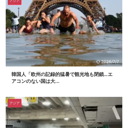
アジア
2026/7/7
韓国人「欧州の記録的猛暑で観光地も閉鎖…エ
アコンのない国は大...
アジア