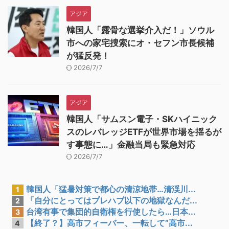
アジア
韓国人「露骨な選挙介入だ！」ソウル
市への家宅捜索にオ・セフン市長候補
が猛反発！
2026/7/7
アジア
韓国人「サムスン電子・SKハイニック
スのレバレッジETFが世界市場を揺るが
す事態に…」金融当局も緊急対応
2026/7/7
韓国人「猛暑対策で都心の清涼地帯…清渓川...
1
「自分にとってはプレハブ以下の地獄なんだ...
2
台湾有事で集団的自衛権を行使したら…日本...
3
【終了？】高市フィーバー、一転して”高市...
4