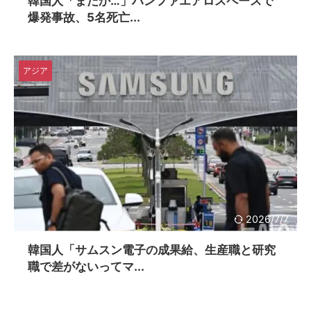
韓国人「またか…」ハンファエアロスペースで
爆発事故、5名死亡...
アジア
2026/7/7
韓国人「サムスン電子の成果給、生産職と研究
職で差がないってマ...