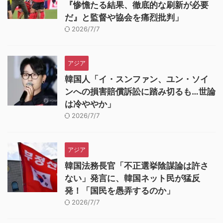
『惨憺たる結果、徹底的な刷新が必要
だ』と監督や協会を痛烈批判」
2026/7/7
アジア
韓国人「イ・スンファン、ユン・ソイ
ンへの損害賠償訴訟に踏み切るも…世論
は冷ややか」
2026/7/7
アジア
韓国法務長官「不正選挙陰謀論は許さ
ない」発言に、韓国ネット民が猛反
発！「国民を愚弄するのか」
2026/7/7