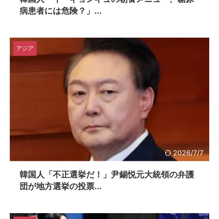
病患者には危険？」...
アジア
2026/7/7
韓国人「不正選挙だ！」尹錫悦元大統領の弁護
団が地方選挙の投票...