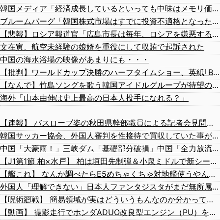
韓国メディア「経済成長しているといっても中味はメモリ価格だけ。雇用増加見通しが半減してしまった」……韓国の内需不況は根強い状況っすね
ブルームバーグ「韓国株式市場はすでに投資不適格となった」→韓国財務相「韓国経済は絶好調！ 韓国市場は安泰!!」……まあ、うん。国外からどう認識されているのかって問題だから……さ
【悲報】ロシア報道官「広島市長は毎年、ロシアを嫌悪する『偽りの呪文』を繰り返し、日本人をゾンビ化させている」と主張
文在寅、航空未経験の娘婿を重役にして収賄で起訴された
中国の海水浴場の映像があまりにも・・・
【批判】ワールドカップ決勝のハーフタイムショー、英紙｢BTSが出てきて悪夢かと思った｣
【なんで】竹島ソングを歌う韓国アイドルグループが待望の日本デビュー
海外「山本由伸は史上最高の日本人投手になれる？」
【速報】 バスローブ姿の秋田県幹部職員による記者会見問題、ラブホテルからの参加だと特定「体調が優れなかったため...」とは何だったのか
韓国サッカー協会、外国人審判を性接待で買収していた事が判明
中国「大豪雨！」三峡ダム「基礎部分破損」中国「全力放流！」台風13号「中国上陸予測」台風15号「中国接近（画像」中国「台風同時上陸！（穀物生産が壊滅危機」→
【J1第1節 柏×水戸】 柏は垣田先制弾＆小泉ミドルで新シーズンを白星スタート！後半に水戸の追い上げを許すも逃げ切る
【艦これ】 なんか調べたらE5めちゃくちゃ対地艦使うやん・・・
外国人「理解できない」日本人ファンタジスタがまだ無所属で欧州人が困惑..獲得を求める声が続出！【海外の反応】
【呪術廻戦】 簡易領域が実はどういうもんなのか分かってないんだが
【動画】 撮影走行でホンダADUO改良型エンジン（PU）を搭載したアストンマーチンが“いい音”と話題に