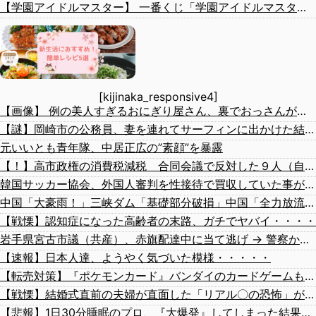
【学園アイドルマスター】 一番くじ「学園アイドルマスター Part7」12月発売決定
[kijinaka_responsive4]
【画像】 例の美人すぎるおにぎり屋さん、裏でおっさんが握っていたｗｗｗｗｗｗｗｗｗｗｗｗｗｗｗｗｗ
【謎】岡崎市の公務員、妻を連れてサーフィンに出かけた結果・・・
元いいとも青年隊、中居正広の”素顔”を暴露
【！】高市政権の消費税減税 合同会議で反対した９人（自民党議員）が晒されてしまうｗｗｗｗｗｗ
韓国サッカー協会、外国人審判を性接待で買収していた事が判明
中国「大豪雨！」三峡ダム「基礎部分破損」中国「全力放流！」台風13号「中国上陸予測」台風15号「中国接近（画像」中国「台風同時上陸！（穀物生産が壊滅危機」→
【戦慄】認知症になった高齢者の末路、ガチでヤバイ・・・・
岩手県宮古市議（共産）、赤旗配達中に当て逃げ → 警察から連絡が来て宮古署を訪れ事情聴取
【速報】日本人達、ようやく気づいた模様・・・・・
【転売対策】『ポケモンカード』バンダイのカードゲームも転売対策にマイナンバー導入開始、今月から抽選販売に本人認証、公式大会にも「効果バツグン」
【戦慄】結婚式直前の夫婦が直面した「リアル〇の恐怖」がヤバすぎる・・・・
【悲報】1日30分睡眠のプロ、『大爆発』してしまった結果・・・・・