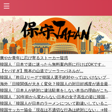
爽やか青年に忍び寄るストーカー疑惑
韓国人「日本で道に迷ったら無料案内所に行けばOKです」
【ヤバすぎ】熊本の山道でソーラーパネルが…
韓国人「昨日Jリーグで韓国人選手絶対やってはいけないプレーで退場となる」
海外「日韓関係が大きく変化？韓国人の対日好感度が過去最高を記録」
韓国人「日本人が絶対に違法駐車をしない本当の理由がこちら…」→「これが正解」「その通りだ…（ﾌﾞﾙﾌﾞﾙ」＝韓国の反応
韓国人「30年前から変わらない日本の女子高生の姿に韓国人が衝撃！何故変わらないデザインの制服や革靴を着用し続けるのか？」
韓国人「韓国人が日本のラーメンについて勘違いしていることがこちら…」→「えっ？？？？？？？？？？」＝韓国の反応
韓国サッカー協会「現在は不適切な行為は絶対にない」→韓国人「一番重要なのは2002年なのにそこは言及しないんだなｗｗｗ」「責任逃れが本当にひどい・・・」