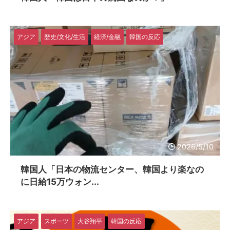
アジア
歴史/文化/生活
経済/金融
韓国の反応
2026/5/10
韓国人「日本の物流センター、韓国より楽なの
に日給15万ウォン...
アジア
スポーツ
大谷翔平
韓国の反応