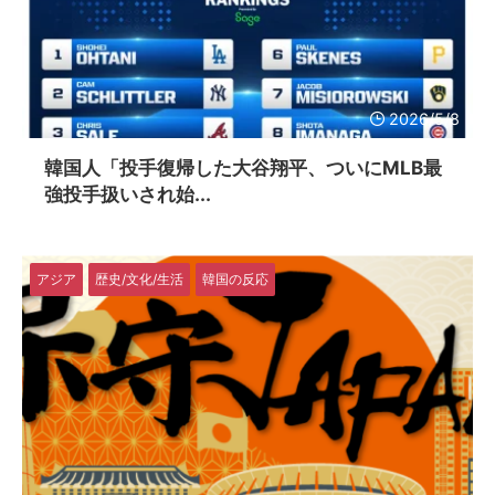
2026/5/8
韓国人「投手復帰した大谷翔平、ついにMLB最
強投手扱いされ始...
アジア
歴史/文化/生活
韓国の反応