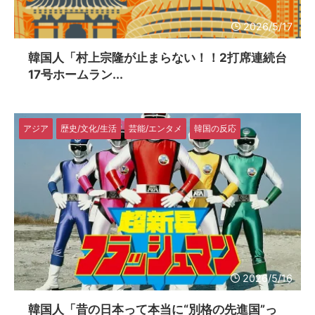
2026/5/17
韓国人「村上宗隆が止まらない！！2打席連続台
17号ホームラン...
アジア
歴史/文化/生活
芸能/エンタメ
韓国の反応
2026/5/16
韓国人「昔の日本って本当に“別格の先進国”っ