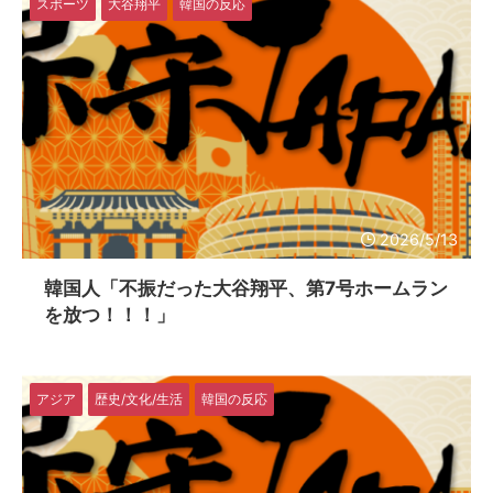
スポーツ
大谷翔平
韓国の反応
2026/5/13
韓国人「不振だった大谷翔平、第7号ホームラン
を放つ！！！」
アジア
歴史/文化/生活
韓国の反応