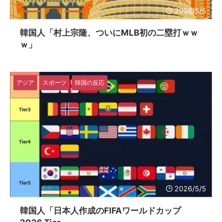
2026/5/5
韓国人「村上宗隆、ついにMLB初の二塁打ｗｗ
ｗ」
アジア
スポーツ
韓国の反応
2026/5/5
韓国人「日本人作成のFIFAワールドカップ