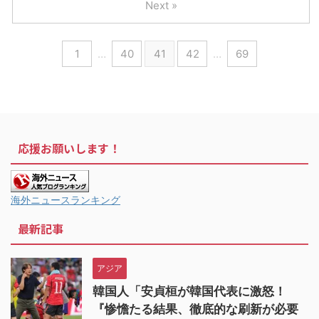
Next »
1
…
40
41
42
…
69
応援お願いします！
海外ニュースランキング
最新記事
アジア
韓国人「安貞桓が韓国代表に激怒！
『惨憺たる結果、徹底的な刷新が必要