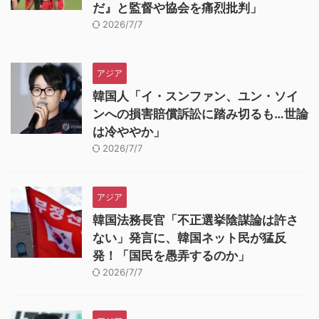
だ』と監督や協会を痛烈批判」
2026/7/7
アジア
韓国人「イ・スンファン、ユン・ソイ
ンへの損害賠償訴訟に踏み切るも…世論
は冷ややか」
2026/7/7
アジア
韓国法務長官「不正選挙陰謀論は許さ
ない」発言に、韓国ネット民が猛反
発！「国民を愚弄するのか」
2026/7/7