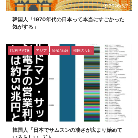
2026/5/7
韓国人「1970年代の日本って本当にすごかった
気がする」
IT/科学/技術
アジア
経済/金融
韓国の反応
2026/5/7
韓国人「日本でサムスンの凄さが広まり始めて
いるらしい…ﾌﾞﾙ...