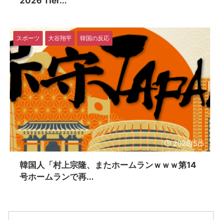
2026 Tier...
スポーツ
大谷翔平
韓国の反応
2026/5/5
韓国人「村上宗隆、またホームランｗｗｗ第14
号ホームランで再...