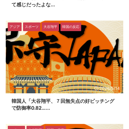
て感じだったよな...
アジア
スポーツ
大谷翔平
韓国の反応
2026/5/14
韓国人「大谷翔平、７回無失点の好ピッチング
で防御率0.82…...