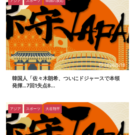
アジア
スポーツ
韓国の反応
2026/5/18
韓国人「佐々木朗希、ついにドジャースで本領
発揮…7回1失点8...
アジア
スポーツ
大谷翔平