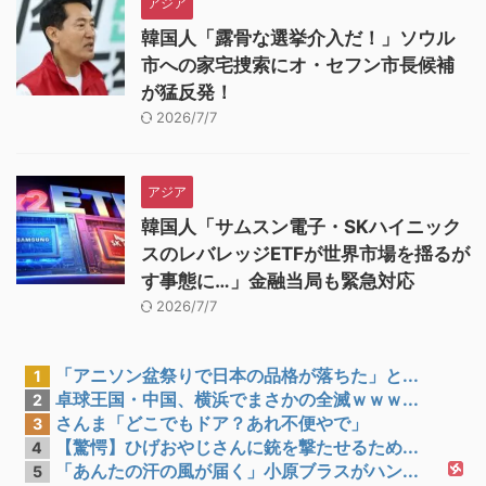
アジア
韓国人「露骨な選挙介入だ！」ソウル
市への家宅捜索にオ・セフン市長候補
が猛反発！
2026/7/7
アジア
韓国人「サムスン電子・SKハイニック
スのレバレッジETFが世界市場を揺るが
す事態に…」金融当局も緊急対応
2026/7/7
「アニソン盆祭りで日本の品格が落ちた」と...
1
卓球王国・中国、横浜でまさかの全滅ｗｗｗ...
2
さんま「どこでもドア？あれ不便やで」
3
【驚愕】ひげおやじさんに銃を撃たせるため...
4
「あんたの汗の風が届く」小原ブラスがハン...
5