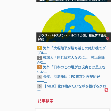
結果……
サウジ・パキスタン・トルコ３カ国、相互防衛協定
締結
海外「大谷翔平が勝ち越しの絶好機でダ
1
ブル...
韓国人「同じ日本人なのに…」村上宗隆
2
が2...
海外「日本のこの場所は現実とは思えな
3
いレ...
長友、引退撤回！FC東京と再契約ｷﾀ
4
━━...
【MLB】化け物みたいな球を投げるクロ
5
ー...
記事検索