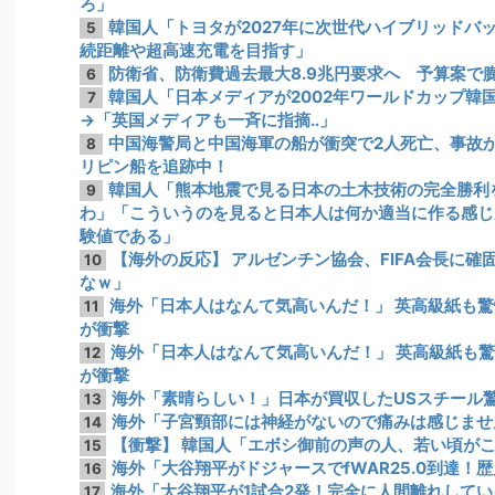
ろ」
韓国人「トヨタが2027年に次世代ハイブリッドバッ
5
続距離や超高速充電を目指す」
防衛省、防衛費過去最大8.9兆円要求へ 予算案で膨
6
韓国人「日本メディアが2002年ワールドカップ韓
7
→「英国メディアも一斉に指摘‥」
中国海警局と中国海軍の船が衝突で2人死亡、事故
8
リピン船を追跡中！
韓国人「熊本地震で見る日本の土木技術の完全勝利
9
わ」「こういうのを見ると日本人は何か適当に作る感じ
験値である」
【海外の反応】 アルゼンチン協会、FIFA会長に
10
なｗ」
海外「日本人はなんて気高いんだ！」 英高級紙も
11
が衝撃
海外「日本人はなんて気高いんだ！」 英高級紙も
12
が衝撃
海外「素晴らしい！」日本が買収したUSスチール
13
海外「子宮頸部には神経がないので痛みは感じませ
14
【衝撃】 韓国人「エボシ御前の声の人、若い頃が
15
海外「大谷翔平がドジャースでfWAR25.0到達！
16
海外「大谷翔平が1試合2発！完全に人間離れしてい
17