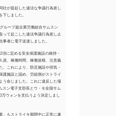
同社が提起した違法な争議行為差し
を下しました。
ングループ超企業労働組合サムスン
取って起こした違法争議行為差し止
当事者に電子送達しました。
条2項に定める安全保護施設の維持・
人員、稼働時間、稼働規模、注意義
た。これにより、防災施設や排気・
保護施設と認め、労組側がストライ
よう命じました。これに違反した場
サムスン電子支部長とウ・モ全国サム
00万ウォンを支払うよう決定しまし
業」もストライキ期間中に正常に遂