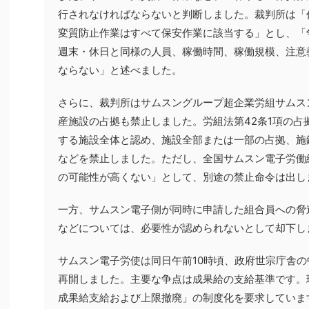
行されなければならないと判断しました。裁判所は「
変質防止作業はすべて保安作業に該当する」とし、「
週末・休日と同様の人員、稼働時間、稼働規模、注意
ならない」と述べました。
さらに、裁判所はサムスングループ超企業労組サムス
産施設の占拠も禁止しました。労組法第42条1項の占
する施設全体と認め、施設全部または一部の占拠、施
などを禁止しました。ただし、全国サムスン電子労働
の可能性が高くない」として、別途の禁止命令は出し
一方、サムスン電子側が同時に申請した組合員への脅
などについては、必要性が認められないとして却下し
サムスン電子労使は同日午前10時頃、政府世宗庁舎
再開しました。主要な争点は成果給の支給基準です。
成果給支給および上限撤廃」の制度化を要求していま