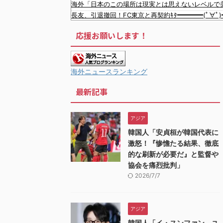
海外「日本のこの場所は現実とは思えないレベルで
長友、引退撤回！FC東京と再契約ｷﾀ━━━━(ﾟ∀ﾟ)
【MLB】化け物みたいな球を投げるクローザーを先
応援お願いします！
飲み屋でケンカした相手をコロした男の弁護をした
【警告】 医師「米国では”ヘロインと同じくらいヤ
【悲報】 夏のピーク、もう終わってたｗｗｗｗｗ
【緊急】 今の若者に急増している『コレ』依存、めちゃく
海外ニュースランキング
【吉報】 博多どんたくエチすぎるｗｗｗｗｗｗｗ
最新記事
韓国人「“韓国サッカー”性接待の試合結果をご覧
韓国人「過去のW杯で韓国代表がドーピング検査をす
アジア
韓国人「日本メディアが2002年ワールドカップ韓
韓国人「安貞桓が韓国代表に
韓国人「韓国サッカー協会の接待問題が今日まで大騒
激怒！『惨憺たる結果、徹底
的な刷新が必要だ』と監督や
協会を痛烈批判」
2026/7/7
アジア
韓国人「イ・スンファン、ユ