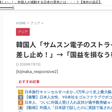
美しい…！」外国人が感動する日本の景色とは・・・？【海外の反応】
【動画】ロシア軍のドローンをネット発射装置で撃墜するウクライナ。
━━━━!!
【動画】逃げる判断はやっ！埼玉でスマホ運転のプリウスに当て逃げされる車載。
発に転向させないのはなんで？ → 「100mとマラソンの違い」「先発は2－
。そして数年後、因果応報を思わせる出来事が…
HOME
>
アジア
>
バい薬”が日本では平気で処方されてる」
アジア
ちゃ深刻な模様w w w w w w w w w w
ｗｗｗｗｗｗｗｗ
韓国人「サムスン電子のストラ
ください」→「マッサージ効果は間違いないねｗ」「これが本当のベッドサッカ
り抜けるように注射していたものがこちら…」→「恥ずかしい…（ﾌﾞﾙﾌﾞﾙ
差し止め！」→「国益を損なう
国準決勝も調査すべきと主張！」→「英国メディアも一斉に指摘‥」
2026年7月7日
ぎにならなかった理由がこちら…」→「処罰すべき…（ﾌﾞﾙﾌﾞﾙ」＝韓国の反
[kijinaka_responsive2]
おすすめ記事
日本旅行キャンセルすべきか…1万年ぶり史上最大
1
【衝撃】日本人女性、YG本社をゴルフクラブでボ
2
日本人、ついに外国人受け入れ反対が過半数突破ｗ
3
【動画】外国人「日本語で話したのに英語で返され
4