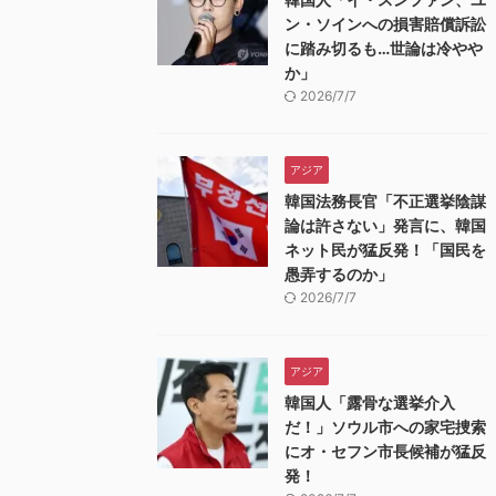
ン・ソインへの損害賠償訴訟
に踏み切るも…世論は冷やや
か」
2026/7/7
アジア
韓国法務長官「不正選挙陰謀
論は許さない」発言に、韓国
ネット民が猛反発！「国民を
愚弄するのか」
2026/7/7
アジア
韓国人「露骨な選挙介入
だ！」ソウル市への家宅捜索
にオ・セフン市長候補が猛反
発！