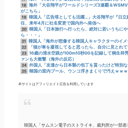
海外「大谷翔平がワールドシリーズ3連覇＆WSM
18
がこちら」
韓国人「広告塔としても活躍…」大谷翔平が『日立
19
任、来年4月に社名変更で国内外へ発信へ
韓国人「日本旅行へ行ったら、絶対に若いうちにや
20
ら・・・」
韓国人「海外が想像する韓国人キャラクターのイメ
21
「猫が車を凝視してると思ったら、自分に見とれて
22
16歳の清水空跳が100m10秒00を記録して桐生
23
ァンも大衝撃（海外の反応）
外国人「友達から日本製の包丁を貰ったけど特別な
24
韓国の室内プール、ウンコ浮きまくりで汚えｗｗｗ
25
本サイトはアフィリエイト広告を利用しています
韓国人「サムスン電子のストライキ、裁判所が一部差