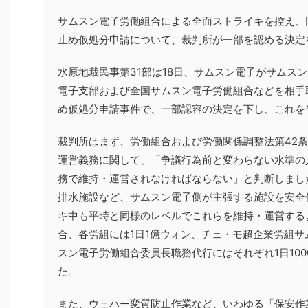
サムスン電子労働組合による全面ストライキを控え、
止め仮処分申請について、裁判所が一部を認める決定
水原地裁民事第31部は18日、サムスン電子がサムス
電子支部および全国サムスン電子労働組合などを相手
め仮処分申請事件で、一部認容の決定を下し、これを
裁判所はまず、労働組合および労働関係調整法第42
運営義務に関して、「争議行為前と変わらない水準の
務で維持・運営されなければならない」と判断しまし
排水施設など、サムスン電子側が主張する施設を安全
キ中も平時と同様のレベルでこれらを維持・運営する
合、各労組には1日1億ウォン、チェ・モ超企業労組
スン電子労働組合委員長職務代行にはそれぞれ1日10
た。
また、ウェハー変質防止作業など、いわゆる「保安作