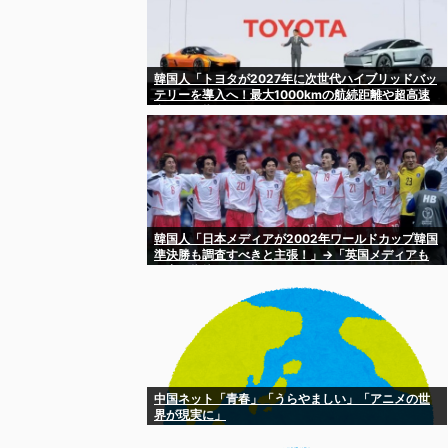
韓国人「トヨタが2027年に次世代ハイブリッドバッ
テリーを導入へ！最大1000kmの航続距離や超高速
充電を目指す」
韓国人「日本メディアが2002年ワールドカップ韓国
準決勝も調査すべきと主張！」→「英国メディアも
一斉に指摘‥」
中国ネット「青春」「うらやましい」「アニメの世
界が現実に」