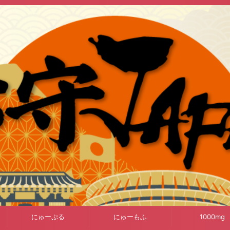
にゅーぷる
にゅーもふ
1000mg