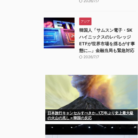
2026/7/7
アジア
韓国人「サムスン電子・SK
ハイニックスのレバレッジ
ETFが世界市場を揺るがす事
態に…」金融当局も緊急対応
2026/7/7
日本旅行キャンセルすべきか…1万年ぶり史上最大級
の火山の兆し＝韓国の反応