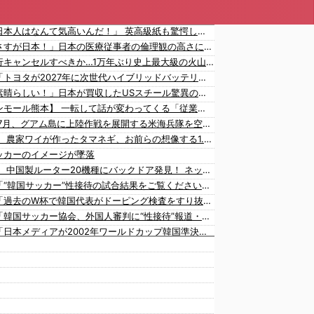
海外「日本人はなんて気高いんだ！」 英高級紙も驚愕した極限の中の日本人の姿に世界が衝撃
海外「さすが日本！」日本の医療従事者の倫理観の高さに海外が超感動
日本旅行キャンセルすべきか…1万年ぶり史上最大級の火山の兆し＝韓国の反応
韓国人「トヨタが2027年に次世代ハイブリッドバッテリーを導入へ！最大1000kmの航続距離や超高速充電を目指す」
海外「素晴らしい！」日本が買収したUSスチール驚異の大復活に米国人が大喜び
【イオンモール熊本】 一転して話が変わってくる「従業員の避難誘導の証言が複数」イオン側が社内規定に抵触していた疑い
1944年7月、グアム島に上陸作戦を展開する米海兵隊を空撮！
【画像】 農家ワイが作ったタマネギ、お前らの想像する1.5倍はデカいぞ
ッカーのイメージが墜落
【衝撃】 中国製ルーター20機種にバックドア発見！ ネットに繋ぐだけで35秒ごとに中国のサーバーと通信
韓国人「“韓国サッカー”性接待の試合結果をご覧ください」→「マッサージ効果は間違いないねｗ」「これが本当のベッドサッカーだ」
韓国人「過去のW杯で韓国代表がドーピング検査をすり抜けるように注射していたものがこちら…」→「恥ずかしい…（ﾌﾞﾙﾌﾞﾙ」＝韓国の反応
韓国人「韓国サッカー協会、外国人審判に“性接待”報道・・・」→「2002年の審判買収が事実だったのか？」「日本人が言ってたこと正しかったね・・・」「もうサッカー代表、サッカー協会解散しよう」
韓国人「日本メディアが2002年ワールドカップ韓国準決勝も調査すべきと主張！」→「英国メディアも一斉に指摘‥」
韓国人「韓国サッカー協会の接待問題が今日まで大騒ぎにならなかった理由がこちら…」→「処罰すべき…（ﾌﾞﾙﾌﾞﾙ」＝韓国の反応
海外「大谷翔平がドジャースでfWAR25.0到達！歴史的ペースに海外騒然…」
海外「大谷翔平が1試合2発！完全に人間離れしているんだが…」
海外「大谷翔平がワールドシリーズ3連覇＆WSMVPなら歴代何位？海外ファンの答えがこちら」
韓国人「日本の女子高生のセーラー服と外国人観光客の関係性」