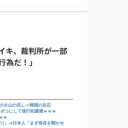
韓国人「広告塔としても活躍…」大谷翔平が『日立建機』ブランドアンバサダーに就任、来年4月に社名変更で国内外へ発信へ
3種類の一級品の変化球が必要だからな」
イキ、裁判所が一部
ーだ」
」＝韓国の反応
行為だ！」
韓国人「韓国サッカー協会、外国人審判に“性接待”報道・・・」→「2002年の審判買収が事実だったのか？」「日本人が言ってたこと正しかったね・・・」「もうサッカー代表、サッカー協会解散しよう」
応
級の火山の兆し＝韓国の反応
コボコにして現行犯逮捕ｗｗｗ
ｗｗ
た!」→日本人「まず発音を聞かせ