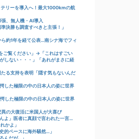
テリーを導入へ！最大1000kmの航
張、無人機・AI導入
国準決勝も調査すべきと主張！」
から約1年を経て公表…南シナ海でフィ
をご覧ください」→「これはすごい
がしない・・・」「あれがまさに経
確固たる支持を表明「隠す気もないんだ
驚愕した極限の中の日本人の姿に世界
驚愕した極限の中の日本人の姿に世界
驚異の大復活に米国人が大喜び
んよ」医者に真顔で言われた一言…
これかよ」
歴史的ペースに海外騒然…」
るんだが…」