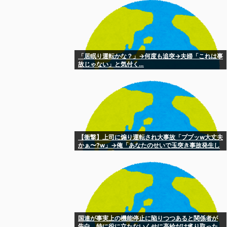
「居眠り運転かな？」→何度も追突→夫婦「これは事
故じゃない」と気付く…
【衝撃】上司に煽り運転され大事故「ププッw大丈夫
かぁ〜?w」→俺「あなたのせいで玉突き事故発生し
てますが」「え!?」
国連が事実上の機能停止に陥りつつあると関係者が
告白、特に役に立たないくせに高給だけ毟り取った