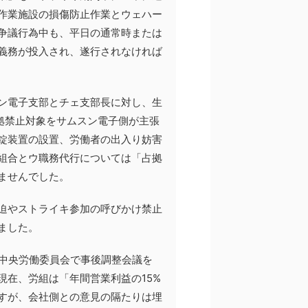
作業施設の損傷防止作業とウェハー
争議行為中も、平日の通常時または
義務が投入され、遂行されなければ
ン電子支部とチェ支部長に対し、生
拠禁止対象をサムスン電子側が主張
錠装置の設置、労働者の出入り妨害
組合とウ職務代行については「占拠
ませんでした。
迫やストライキ参加の呼びかけ禁止
ました。
の中央労働委員会で事後調整会議を
現在、労組は「年間営業利益の15%
すが、会社側との意見の隔たりは埋