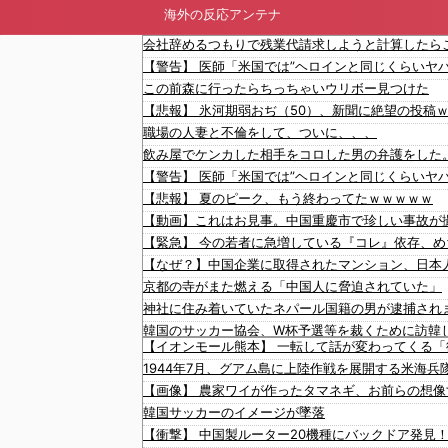
海外の反応アンテナ
この前森に行ったらちっちゃいウリボー見つけた
職場の人妻と不倫をして、ついに、、、
【悲報】 夏のピーク、もう終わってたｗｗｗｗｗ
京都の寺がまた燃える「中国人に脅迫されていた」
【イオンモール熊本】 一転して話が変わってくる
中国政府「原爆投下の背景こそ反省が必要だ」と主
1944年7月、グアム島に上陸作戦を展開する米海兵
【画像】 農家ワイが作ったタマネギ、お前らの想像す
韓国サッカーのイメージが墜落
【衝撃】 中国製ルーター20機種にバックドア発見
日本の神社仏閣が22日に１回燃えてる。