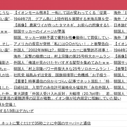
会社辞めるつもりで残業代請求しようと計算したらこうなるｗｗｗ
【イオンモール熊本】 一転して話が変わってくる「従業員の避難誘導の証言が複数」イオン側が社内規定に抵触していた疑い
【警告】 医師「米国では”ヘロインと同じくらいヤバい薬”が日本では平気で処方されてる」
1944年7月、グアム島に上陸作戦を展開する米海兵隊を空撮！
【画像】 農家ワイが作ったタマネギ、お前らの想像する1.5倍はデカいぞ
【悲報】 氷河期弱おぢ（50）、新聞に絶望の投稿ｗｗｗｗｗｗｗｗｗｗｗ
韓国サッカーのイメージが墜落
韓国、サッカーW杯予選で審判を性●接待して買収していたことが判明！ 日本も巻き込まれることに
飲み屋でケンカした相手をコロした男の弁護をした。そして数年後、因果応報を思わせる出来事が…
アメリカの長官が突然「私には○○がない！」と衝撃告白をしてしまうｗ 海外の反応。
【警告】 医師「米国では”ヘロインと同じくらいヤバい薬”が日本では平気で処方されてる」
外国人「2002年W杯は?」韓国サッカーに衝撃的不祥事！W杯予選でレフリーへの不適切接待発覚！海外騒然！【海外の反応】
海外「反撃の狼煙には」村上宗隆の第25号特大ホームランに海外大興奮！（海外の反応）
【動画】これはお見事。中国重慶市で珍しい事故が撮影される。
外国人「俺達が見かけたヤバすぎる髪型を集めてみたｗｗｗｗ」
韓国サ
【緊急】 今の若者に急増している『コレ』依存、めちゃくちゃ深刻な模様w w w w w w w w w w
韓国人「村上宗隆パワー炸裂大きな25号ソロホームラン！」
【なぜ？】中国企業に取得されたマンション、日本人が出ていきネパール人で埋まる
社民党 福島みずほ党首、国旗損壊罪に危機感「お子様ランチの日の丸は折っても破っても処罰されない、 どうでしょう。本当にそうなのか」
【重要】時事通信の分かりづらい記事でネット混乱！「特定技能2号に5年枠登場」を移民拡大と勘違いし反対パブコメが〇到 ※実際は3年で永住申請できた穴を塞ぐ改正
神社に住み着いていたネパール国籍の男が逮捕されました #移民 #外国人
日経社説、入管庁の永住許可厳格化を猛批判「永住外国人の生活保護受給をなくす目的、外国人の意欲をそがないか懸念」「外国人を一時的な労働力ではなく、処遇改善などで定着を後押しすべき」
韓国のサッカー協会、W杯予選等を裁くために訪韓した外国人審判を「性接待」していた……大して強くもないチームが潤沢な予算を持ってりゃそうなるわな
東大調査「外国人受け入れ反対」大幅増（20.7pt増）、若い世代で増加幅大
「従業員の避難誘導の証言が複数」イオン側が社内規定に抵触していた疑い
張
デニー支援の小沢一郎氏（一般人）、辺野古沖事故について「玉城デニー知事の責任ではないが、不幸な出来事を悪宣伝に利用する人がいる」
隊を空撮！
韓国政府「3年前に石炭火発のアンモニア混焼で協力するっていったけどあれ取りやめな。政権変わったし」……韓国とまともな協力ができない理由、これなんですよね
韓国人「海外が想像する韓国人キャラクターのイメージがこちら・・・」
る1.5倍はデカいぞ
入国拒否の半数が日本人!? 「オーストラリアで日本人女性が売春」
「猫が車を凝視してると思ったら、自分に見とれていた…」（動画）
【ヤバい】100件以上の窃盗をしたトルコ国籍の男3人を逮捕 #移民 #外国人
16歳の清水空跳が100m10秒00を記録して桐生祥秀の高校記録を更新、海外陸上競技ファンも大衝撃（海外の反応）
！ ネットに繋ぐだけで35秒ごとに中国のサーバーと通信