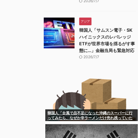
2026/7/7
アジア
韓国人「サムスン電子・SK
ハイニックスのレバレッジ
ETFが世界市場を揺るがす事
態に…」金融当局も緊急対応
2026/7/7
韓国人「台風で品不足になった沖縄のスーパーに行
ってみたら、なぜか辛ラーメンだけ売れ残っていた
んです…」