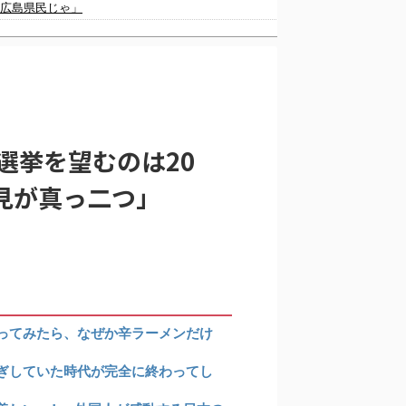
が広島県民じゃ」
韓国人「日本の女子高生のセーラー服と外国人観光客の関係性」
選挙を望むのは20
国の反応
見が真っ二つ」
ではない」
ーだ」
に‥」
ってみたら、なぜか辛ラーメンだけ
ぎしていた時代が完全に終わってし