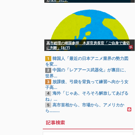
高市総理の靖国参拝 木原官房長官「ご自身で適切
に判断」[8/7]
韓国人「最近の日本アニメ業界の勢力図
1
を変...
中国の「レアアース武器化」が裏目に、
2
世界...
放課後、弓袋を背負って練習へ向かう女
3
子高...
海外「じゃあ、そろそろ解放してあげる
4
ね」...
高市首相から、市場から、アメリカか
5
ら……...
記事検索