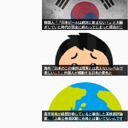
韓国人「『日本ビールは絶対に飲まない！』と大騒
ぎしていた時代が完全に終わってしまった理由がこ
ちら…（ブルブル」＝韓国の反応
海外「日本のこの場所は現実とは思えないレベルで
美しい…！」外国人が感動する日本の景色と
は・・・？【海外の反応】
高市首相が経歴詐称していると確信した某映画評論
家、「上級公務員試験に合格とは書いてないんです
が…」とツッコミを受けまくり……