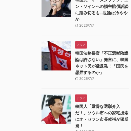
ン・ソインへの損害賠償訴訟
に踏み切るも…世論は冷やや
か」
2026/7/7
アジア
韓国法務長官「不正選挙陰謀
論は許さない」発言に、韓国
ネット民が猛反発！「国民を
愚弄するのか」
2026/7/7
アジア
韓国人「露骨な選挙介入
だ！」ソウル市への家宅捜索
にオ・セフン市長候補が猛反
発！