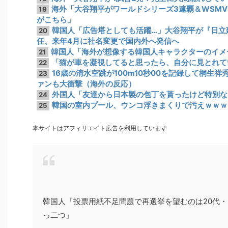
海外「大谷翔平がワールドシリーズ3連覇＆WSM
19
がこちら」
韓国人「広告塔としても活躍…」大谷翔平が『日立
20
任、来年4月に社名変更で国内外へ発信へ
韓国人「海外が想像する韓国人キャラクターのイメ
21
「猫が車を凝視してると思ったら、自分に見とれて
22
16歳の清水空跳が100m10秒00を記録して桐生
23
ァンも大衝撃（海外の反応）
外国人「友達から日本製の包丁を貰ったけど特別な
24
韓国の室内プール、ウンコ浮きまくりで汚えｗｗｗ
25
本サイトはアフィリエイト広告を利用しています
韓国人「投票用紙不足問題で再選挙を望むのは20代・
っ二つ」