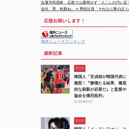
左翼市民団体、広島では通用せず「人〇しの汚い足
会社「君、転勤ね」→ 男性社員「それなら妻のほう
【ネット騒然】 元ジャンポケ斉藤の妻、夫の求刑7
応援お願いします！
【悲報】 とにかくヤりたくてブスと付き合ったら
【悲報】 マイナ保険証のクソぶり、バレるｗｗｗｗ
韓国人「現在、日本でとんでもない進化を遂げている
お前らがメイドイン韓国で認めてるもの 「キムチ」
海外ニュースランキング
韓国がサッカーの審判を買収したのはガチだった！
最新記事
韓国人「フランスの有力紙も大韓サッカー協会前代
韓国人「我が国がクウェート戦で行った審判買収が本
中国人「サッカーW杯の日本戦で、何回も映ってい
アジア
韓国人「“韓国サッカー”性接待の試合結果をご覧
韓国人「安貞桓が韓国代表に
韓国人「日本人審判も多数含まれていたサッカー協
激怒！『惨憺たる結果、徹底
的な刷新が必要だ』と監督や
協会を痛烈批判」
2026/7/7
アジア
韓国人「イ・スンファン、ユ