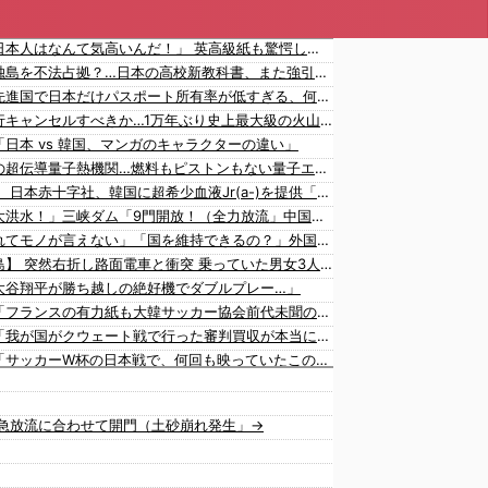
海外「日本人はなんて気高いんだ！」 英高級紙も驚愕した極限の中の日本人の姿に世界が衝撃
韓国が独島を不法占拠？…日本の高校新教科書、また強引な主張＝韓国の反応
海外「先進国で日本だけパスポート所有率が低すぎる、何故なのか」
日本旅行キャンセルすべきか…1万年ぶり史上最大級の火山の兆し＝韓国の反応
「日本 vs 韓国、マンガのキャラクターの違い」
世界初の超伝導量子熱機関…燃料もピストンもない量子エンジンが回った！
【速報】 日本赤十字社、韓国に超希少血液Jr(a-)を提供「韓国内では適合する血液を確保できなかった」※今回で4回目
中国「大洪水！」三峡ダム「9門開放！（全力放流」中国都市「三峡沿線の道路水没」中国政府「高速道路封鎖！」中国ダム「緊急放流に合わせて開門（土砂崩れ発生」→
「あきれてモノが言えない」「国を維持できるの？」外国人の永住許可要件の厳格化で在日中国人の本音は？
【鹿児島】 突然右折し路面電車と衝突 乗っていた男女3人は車を放置しダッシュで逃走中
大谷翔平が勝ち越しの絶好機でダブルプレー…」
韓国人「フランスの有力紙も大韓サッカー協会前代未聞の不祥事を詳細に報道！」→「国際的スキャンダルに発展してしまう‥」
韓国人「我が国がクウェート戦で行った審判買収が本当に深刻である理由がこちら…」→「これはダメなやつ…（ﾌﾞﾙﾌﾞﾙ」＝韓国の反応
中国人「サッカーW杯の日本戦で、何回も映っていたこの女性は一体誰？」 中国人「なんという上品さ」「どう見ても一般人ではない」
韓国人「“韓国サッカー”性接待の試合結果をご覧ください」→「マッサージ効果は間違いないねｗ」「これが本当のベッドサッカーだ」
韓国人「日本人審判も多数含まれていたサッカー協会の衝撃的な接待リストに衝撃の声！」→「日本人審判の名前が次々と明るみに‥」
急放流に合わせて開門（土砂崩れ発生」→
海外「大谷翔平がドジャースでfWAR25.0到達！歴史的ペースに海外騒然…」
海外「大谷翔平が1試合2発！完全に人間離れしているんだが…」
海外「大谷翔平がワールドシリーズ3連覇＆WSMVPなら歴代何位？海外ファンの答えがこちら」