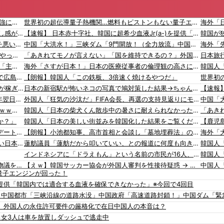
【有能】 他者にイラッとした時に『これ』思うと最強に楽になることが発覚！！！
世界初の超伝導量子熱機関…燃料もピストンもない量子エンジンが回った！
【AM4】 さすがにDDR5へ乗り換えるタイミング逃し感が半端ない
【速報】 日本赤十字社、韓国に超希少血液Jr(a-)を提供「韓国内では適合する血液を確保できなかった」※今回で4回目
【悲報】 『自認レイブンクロー』 ← こいつらのタチ悪い率は異常
中国「大洪水！」三峡ダム「9門開放！（全力放流」中国都市「三峡沿線の道路水没」中国政府「高速道路封鎖！」中国ダム「緊急放流に合わせて開門（土砂崩れ発生」→
スタバで大量にいるMacBookいじってるやつって何やってんの？
「あきれてモノが言えない」「国を維持できるの？」外国人の永住許可要件の厳格化で在日中国人の本音は？
【トラウマ】 映画・特撮・アニメ・漫画・ゲームで「主人公がガチで敗北した回」と聞いて真っ先に思い浮かぶのは？
海外「さすが日本！」日本の医療従事者の倫理観の高さに海外が超感動
韓国人
左翼市民団体、広島では通用せず「人〇しの汚い足で広島の土を踏むな！」→広島県民「お前らの方が汚いんじゃ！」「ワシらが広島県民じゃ」
【朗報】韓国人「この鉄板、3倍速く焼けるやつだ」
会社「君、転勤ね」→ 男性社員「それなら妻のほうが稼ぎいいんで辞めます」⇒ 結果・・・
日本の新宿駅が怖いネコの写真で鳩対策した結果→ちゃんと理解してて笑うｗｗｗ【タイ人の反応】
【ネット騒然】 元ジャンポケ斉藤の妻、夫の求刑7年翌日にインスタ更新！その内容がガチでヤバすぎる…
外国人「狂気の沙汰だ」FIFA会長、再選の支持見返りにモロッコへ2030年W杯決勝の開催を打診か！海外から批判〇到！【海外の反応】
【悲報】 とにかくヤりたくてブスと付き合ったらｗｗｗｗｗｗｗｗｗｗｗｗｗｗｗ
韓国人「日本の柴犬くん散歩中の暑さに耐えられなかった結果」
か？」
韓国人「日本の美しい街並みを韓国化した結果をご覧ください・・・」
【動画】タイのティパンコーン王子が日本人女性とデートか？
【朗報】小池都知事、高市首相と会談し「墓地埋葬法」の改正を要請 国と都が連携し民間への指導強化を進める方向で一致
海外「
【ヤバすぎ】韓国紙｢サッカー韓国U23代表、2歳若い日本に負けると歴史的屈辱｣
蓮舫議員「蓮舫だから叩いていい、との報道に何度も向き合ってきました。悔しくても」
インドネシアに「ドラえもん」という名前の市民が16人、「のび太」は181人
大阪府の小学校でイスラム教の指導者が授業を行い物議を醸す！ #大阪 #イスラム教 #モスク
【えｗ】韓国サッカー協会が外国人審判を性接待疑惑 → 韓国ネットに動揺広がる「信じられない」「要求した外国人審判もおかしい」「韓国以外の国にも要求しているのでは」
量子エンジンが回った！
【動画】これはお見事。中国重慶市で珍しい事故が撮影される。
社民党 福島みずほ党首、国旗損壊罪に危機感「お子様ランチの日の丸は折っても破っても処罰されない、 どうでしょう。本当にそうなのか」
)を提供「韓国内では適合する血液を確保できなかった」※今回で4回目
【なぜ？】中国企業に取得されたマンション、日本人が出ていきネパール人で埋まる
韓国人「海外が想像する韓国人キャラクターのイメージがこちら・・・」
」中国都市「三峡沿線の道路水没」中国政府「高速道路封鎖！」中国ダム「緊
【韓国サッカー協会】外国人審判約10人に性的接待か 計1496回、約2億ウォン（約2200万円）
「猫が車を凝視してると思ったら、自分に見とれていた…」（動画）
」外国人の永住許可要件の厳格化で在日中国人の本音は？
韓国のサッカー協会、W杯予選等を裁くために訪韓した外国人審判を「性接待」していた……大して強くもないチームが潤沢な予算を持ってりゃそうなるわな
16歳の清水空跳が100m10秒00を記録して桐生祥秀の高校記録を更新、海外陸上競技ファンも大衝撃（海外の反応）
男女3人は車を放置しダッシュで逃走中
張