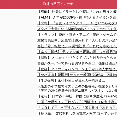
海外の反応アンテナ
警察がスーパーで暴れる刃物男を射〇「発砲は適正
【生活保護】永住外国人が日本人平均超え...
世界初の超伝導量子熱機関…燃料もピストンもない
【速報】 日本赤十字社、韓国に超希少血液Jr(a-
中国「大洪水！」三峡ダム「9門開放！（全力放流
「あきれてモノが言えない」「国を維持できるの？
【鹿児島】 突然右折し路面電車と衝突 乗っていた
中国政府「原爆投下の背景こそ反省が必要だ」と主