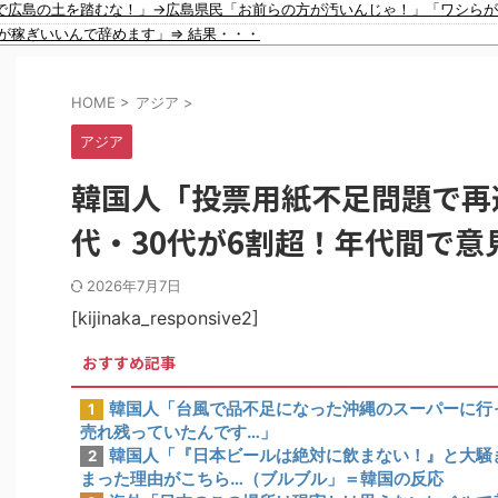
で広島の土を踏むな！」→広島県民「お前らの方が汚いんじゃ！」「ワシら
韓国政府「3年前に石炭火発のアンモニア混焼で協力するっていったけどあれ取りやめな。政権変わったし」……韓国とまともな協力ができない理由、これなんですよね
が稼ぎいいんで辞めます」⇒ 結果・・・
【動画】ロシア軍のドローンをネット発射装置で撃墜するウクライナ。
年翌日にインスタ更新！その内容がガチでヤバすぎる…
ｗｗｗｗｗｗｗｗｗｗｗｗｗｗｗ
HOME
>
アジア
>
ｗｗｗｗｗ
韓国料理がこちら…」→「これは旨いのでは…？（ﾌﾞﾙﾌﾞﾙ」＝韓国の反応
アジア
あと3つは？
 審判を性接待して以降は7戦無敗だったのが判明
韓国人「投票用紙不足問題で再
未聞の不祥事を詳細に報道！」→「国際的スキャンダルに発展してしまう‥」
当に深刻である理由がこちら…」→「これはダメなやつ…（ﾌﾞﾙﾌﾞﾙ」＝韓
代・30代が6割超！年代間で意
たこの女性は一体誰？」 中国人「なんという上品さ」「どう見ても一般人
ください」→「マッサージ効果は間違いないねｗ」「これが本当のベッドサッカ
2026年7月7日
会の衝撃的な接待リストに衝撃の声！」→「日本人審判の名前が次々と明るみ
[kijinaka_responsive2]
おすすめ記事
韓国人「台風で品不足になった沖縄のスーパーに行
1
売れ残っていたんです…」
韓国人「『日本ビールは絶対に飲まない！』と大騒
2
まった理由がこちら…（ブルブル」＝韓国の反応