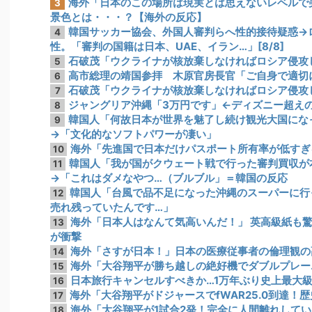
海外「日本のこの場所は現実とは思えないレベルで
3
景色とは・・・？【海外の反応】
韓国サッカー協会、外国人審判らへ性的接待疑惑→
4
性。「審判の国籍は日本、UAE、イラン…」[8/8]
石破茂「ウクライナが核放棄しなければロシア侵攻
5
高市総理の靖国参拝 木原官房長官「ご自身で適切に判
6
石破茂「ウクライナが核放棄しなければロシア侵攻
7
ジャングリア沖縄「3万円です」←ディズニー超え
8
韓国人「何故日本が世界を魅了し続け観光大国にな
9
→「文化的なソフトパワーが凄い」
海外「先進国で日本だけパスポート所有率が低すぎ
10
韓国人「我が国がクウェート戦で行った審判買収が
11
→「これはダメなやつ…（ブルブル」＝韓国の反応
韓国人「台風で品不足になった沖縄のスーパーに行
12
売れ残っていたんです…」
海外「日本人はなんて気高いんだ！」 英高級紙も
13
が衝撃
海外「さすが日本！」日本の医療従事者の倫理観の
14
海外「大谷翔平が勝ち越しの絶好機でダブルプレー
15
日本旅行キャンセルすべきか…1万年ぶり史上最大
16
海外「大谷翔平がドジャースでfWAR25.0到達！
17
海外「大谷翔平が1試合2発！完全に人間離れしてい
18