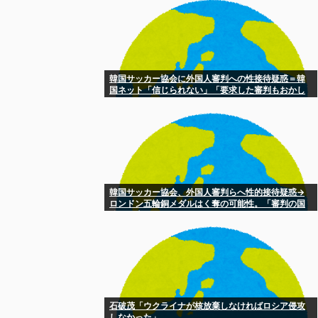
韓国サッカー協会に外国人審判への性接待疑惑＝韓
国ネット「信じられない」「要求した審判もおかし
い」［8/8］
韓国サッカー協会、外国人審判らへ性的接待疑惑→
ロンドン五輪銅メダルはく奪の可能性。「審判の国
籍は日本、UAE、イラン…」[8/8]
石破茂「ウクライナが核放棄しなければロシア侵攻
しなかった」