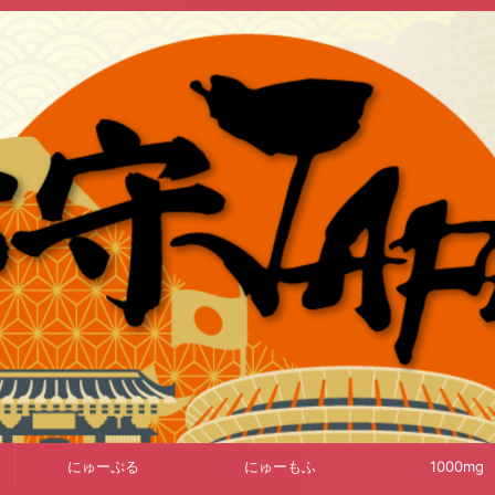
にゅーぷる
にゅーもふ
1000mg