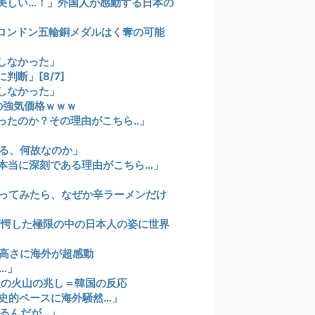
美しい…！」外国人が感動する日本の
ロンドン五輪銅メダルはく奪の可能
しなかった」
断」[8/7]
しなかった」
の強気価格ｗｗｗ
ったのか？その理由がこちら‥」
る、何故なのか」
本当に深刻である理由がこちら…」
ってみたら、なぜか辛ラーメンだけ
驚愕した極限の中の日本人の姿に世界
高さに海外が超感動
…」
級の火山の兆し＝韓国の反応
歴史的ペースに海外騒然…」
るんだが…」