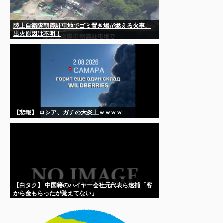
陸上自衛隊朝霞駐屯地でゴミ置き場が燃える火事、
出火原因は不明！
【悲報】 ロシア、ガチの大炎上ｗｗｗｗ
【白タク】 中国籍のハイヤー会社元代表ら逮捕「客
から金もらったが覚えてない」