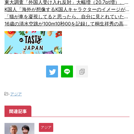
東大調査「外国人受け入れ反対」大幅増（20.7pt増）、若い世代で増加幅大
K国人「海外が想像するK国人キャラクターのイメージがこちら・・・」
「猫が車を凝視してると思ったら、自分に見とれていた…」（動画）
16歳の清水空跳が100m10秒00を記録して桐生祥秀の高校記録を更新、海外陸上競技ファンも大衝撃（海外の反応）
-
アジア
関連記事
アジア