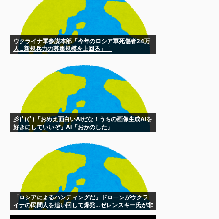
ウクライナ軍参謀本部「今年のロシア軍死傷者24万
人…新規兵力の募集規模を上回る」！
彡(ﾟ)(ﾟ)「おめえ面白いAIだな！うちの画像生成AIを
好きにしていいぞ」AI「おかのした」
「ロシアによるハンティングだ」ドローンがウクラ
イナの民間人を追い回して爆発…ゼレンスキー氏が非
難！