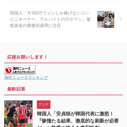
韓国人「月180万ウォンしか稼げないコン
ビニオーナー、アルバイトの方がマシ」最
低賃金の業種別適用に注目
応援お願いします！
海外ニュースランキング
最新記事
アジア
韓国人「安貞桓が韓国代表に激怒！
『惨憺たる結果、徹底的な刷新が必要