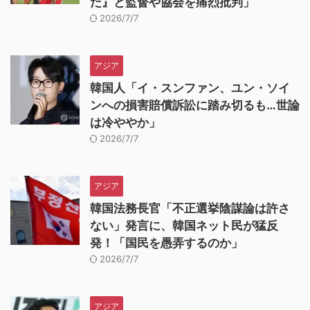
だ』と監督や協会を痛烈批判」
2026/7/7
アジア
韓国人「イ・スンファン、ユン・ソイ
ンへの損害賠償訴訟に踏み切るも…世論
は冷ややか」
2026/7/7
アジア
韓国法務長官「不正選挙陰謀論は許さ
ない」発言に、韓国ネット民が猛反
発！「国民を愚弄するのか」
2026/7/7
アジア