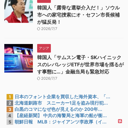
韓国人「露骨な選挙介入だ！」ソウル
市への家宅捜索にオ・セフン市長候補
が猛反発！
2026/7/7
アジア
韓国人「サムスン電子・SKハイニック
スのレバレッジETFが世界市場を揺るが
す事態に…」金融当局も緊急対応
2026/7/7
日本のフォント企業を買収した海外資本、「...
1
北海道釧路市 スニーカー1足を盗み現行犯...
2
白黒のコマになぜ色が見えるのか 200年...
3
【産経新聞】 中共の海警局と海軍の船が衝...
4
朝鮮日報 MLB：ジャイアンツ李政厚（イ...
5