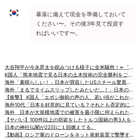
暴落に備えて現金を準備しておいて
ください〜。その後3年見て投資す
ればいいです〜。
大谷翔平が今永昇太を睨みつける様子に全米騒然！←「最高の二人」（海外の反応）
K国人「熊本地震で見る日本の土木技術の完全勝利をご覧ください」→「これはすごいわ」「こういうのを見ると日本人は何か適当に作る感じがしない・...
海外「素晴らしい！」日本が買収したUSスチール驚異の大復活に米国人が大喜び
海外「まるでタイムスリップしたみたいだ…！」日本の江戸時代の街並みがそのまま保存されている貴重な場所とは・・・？【海外の反応】
【衝撃】 K国人「エボシ御前の声の人、若い頃がこれかよ」
海外10代「日本を好意的に見ている？それとも否定的に見ている？投票結果がこちら」
海外 日本が大規模地震での被害を最小限に抑えられた理由
【ヤバい】100件以上の窃盗をしたトルコ国籍の男3人を逮捕 #移民 #外国人
日本の神社仏閣が22日に１回燃えてる。
【動画】ロシア軍のドローンをネット発射装置で撃墜するウクライナ。