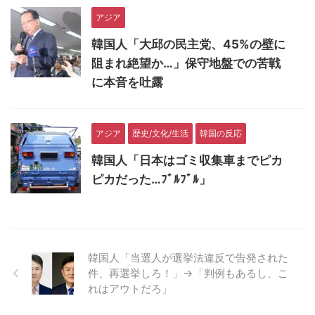
アジア
韓国人「大邱の民主党、45%の壁に
阻まれ絶望か…」保守地盤での苦戦
に本音を吐露
アジア
歴史/文化/生活
韓国の反応
韓国人「日本はゴミ収集車までピカ
ピカだった…ﾌﾞﾙﾌﾞﾙ」
韓国人「当選人が選挙法違反で告発された
件、再選挙しろ！」→「判例もあるし、こ
れはアウトだろ」