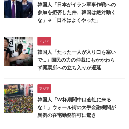
韓国人「日本がイラン軍事作戦への
参加を拒否した件、韓国は絶対動く
な」→「日本はよくやった」
アジア
韓国人「たった一人が入り口を塞い
で…」国民の力の仲裁にもかかわら
ず開票所への立ち入りが遅延
アジア
韓国人「W杯期間中は会社に来る
な！」ウォール街の大手金融機関が
異例の在宅勤務許可に驚き