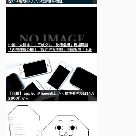
ない→現地のリアルな評価を検証
中国「大洪水！」三峡ダム「決壊危機」現場職員
「内部情報公開！（現在行方不明」中国政府「上級
技師を逮捕拘束」台風12号「中国上陸！」中国「地
震発生（7/28」→
【悲報】 apple、iPhone値上げへ 標準モデルは14万
2800円から