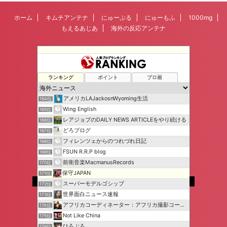
ホーム
キムチアンテナ
にゅーぷる
にゅーもふ
1000mg
もえるあじあ
海外の反応アンテナ
ランキング
ポイント
ブロ画
アメリカLAJackosnWyoming生活
164位
Wing English
165位
レアジョブのDAILY NEWS ARTICLEをやり続ける
166位
どろブログ
167位
フィレンツェからのつれづれ日記
168位
FSUN R.R.P blog
169位
前衛音楽MacmanusRecords
170位
保守JAPAN
171位
SPONSOR
スーパーモデルゴシップ
172位
世界面白ニュース速報
173位
アフリカコーディネーター：アフリカ撮影コーディネーター
174位
Not Like China
175位
ひろぶろ
176位