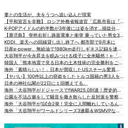
妻との生活が、夫をうつへ追い込んだ現実
【平和宣言を非難】 ロシア外務省報道官「広島市長は『偽りの呪文』繰り返している」
K-POPアイドルの約半数が3年後には姿を消す…損益分岐点突破は4％未満
【鹿児島】 突然右折し路面電車と衝突 乗っていた男女3人は車を放置しダッシュで逃走中
KDDI、楽天への回線貸し出し終了へ 都市部で9月末に
日産e-power、無給油で1980km走行しギネス記録を達成、無駄な発電や送電ロスなくEVよりエコを証明
大谷翔平が今永昇太を睨みつける様子に全米騒然！←「最高の二人」（海外の反応）
韓国人「熊本地震で見る日本の土木技術の完全勝利をご覧ください」→「これはすごいわ」「こういうのを見ると日本人は何か適当に作る感じがしない・...
海外「素晴らしい！」日本が買収したUSスチール驚異の大復活に米国人が大喜び
【ヤバい】100件以上の窃盗をしたトルコ国籍の男3人を逮捕 #移民 #外国人
日本の神社仏閣が22日に１回燃えてる。
海外「大谷翔平がドジャースでfWAR25.0到達！歴史的ペースに海外騒然…」
公園を不法占拠をして騒音を撒き散らした反対派を警察が撤去しました！
海外「大谷翔平が1試合2発！完全に人間離れしているんだが…」
海外「大谷翔平がワールドシリーズ3連覇＆WSMVPなら歴代何位？海外ファンの答えがこちら」