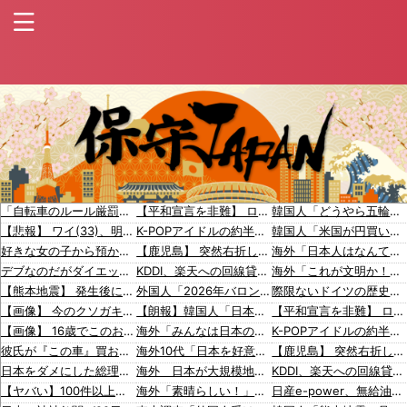
「自転車のルール厳罰化！」← 正直なんの意味もなかった件ｗｗｗｗｗｗｗｗ
【平和宣言を非難】 ロシア外務省報道官「広島市長は『偽りの呪文』繰り返している」
韓国人「どうやら五輪サッカー日韓戦でも審判の接待があった模様…」→「メダル剥奪なのでは…？（ブルブル」＝韓国の反応
【悲報】 ワイ(33)、明日嫁(34)と妊活しないといけなくて辛い
K-POPアイドルの約半数が3年後には姿を消す…損益分岐点突破は4％未満
韓国人「米国が円買い介入・・・米国と日本が円安阻止へ連携」→「日本にはめっちゃ気を遣ってあげるねｗ」「ウォンも救ってくれ・・・」
好きな女の子から預かったHDDの中から、とんでもないモノを発見してしまった
【鹿児島】 突然右折し路面電車と衝突 乗っていた男女3人は車を放置しダッシュで逃走中
海外「日本人はなんて気高いんだ！」 英高級紙も驚愕した極限の中の日本人の姿に世界が衝撃
デブなのだがダイエットの極意を教えてほしい
KDDI、楽天への回線貸し出し終了へ 都市部で9月末に
海外「これが文明か！」日本に比べて超石器時代だった英国に海外が大騒ぎ
【熊本地震】 発生後に居酒屋店内から温泉が吹き出す ← これ前触れじゃね？
外国人「2026年バロンドールは誰が受賞すべき?」エンバペ、今季無冠でも初受賞か!?海外ファンが考える本命とは!?【海外の反応】
際限ないドイツの歴史謝罪、80年前のホロコースト被害者に賠償…「日本はドイツを見習え」
【画像】 今のクソガキ共、これを見たこと無くて渡されたらパニクるらしいｗｗｗｗｗｗｗｗｗｗｗｗｗ
【朗報】韓国人「日本の花火大会、空の様子がおかしい」
【平和宣言を非難】 ロシア外務省報道官「広島市長は『偽りの呪文』繰り返している」
【画像】 16歳でこのお◯ぱいはいかんでしょｗｗｗwｗｗｗｗｗｗｗｗ❤
海外「みんなは日本のこのチョコを知ってる？」日本で人気のチョコレート菓子、ブルボンのアルフォートに対する海外の反応
K-POPアイドルの約半数が3年後には姿を消す…損益分岐点突破は4％未満
彼氏が『この車』買おうとして私とケンカになってるんだけどｗｗｗｗｗｗ
海外10代「日本を好意的に見ている？それとも否定的に見ている？投票結果がこちら」
【鹿児島】 突然右折し路面電車と衝突 乗っていた男女3人は車を放置しダッシュで逃走中
日本をダメにした総理大臣、ワースト１位が同点でこの人ｗｗｗｗｗｗ
海外 日本が大規模地震での被害を最小限に抑えられた理由
KDDI、楽天への回線貸し出し終了へ 都市部で9月末に
【ヤバい】100件以上の窃盗をしたトルコ国籍の男3人を逮捕 #移民 #外国人
海外「素晴らしい！」日本が買収したUSスチール驚異の大復活に米国人が大喜び
日産e-power、無給油で1980km走行しギネス記録を達成、無駄な発電や送電ロスなくEVよりエコを証明