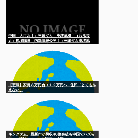
中国「大洪水！」三峡ダム「決壊危機！（台風接
近」現場職員「内部情報公開！（三峡ダム決壊地
図」中国政府「職員逮捕！（安否不明」サンモニ
「中国の洪水報道なし」→
【悲報】家賃８万円台→１２万円へ…住民「とても払
えない」
キングダム、最新作が興収40億突破も中国でバズら