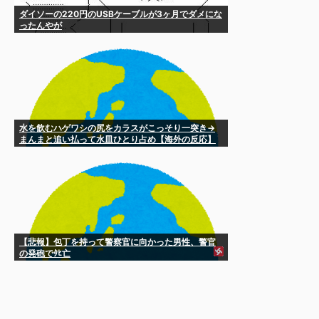
ダイソーの220円のUSBケーブルが3ヶ月でダメにな
ったんやが
水を飲むハゲワシの尻をカラスがこっそり一突き→
まんまと追い払って水皿ひとり占め【海外の反応】
【悲報】包丁を持って警察官に向かった男性、警官
の発砲でﾀﾋ亡