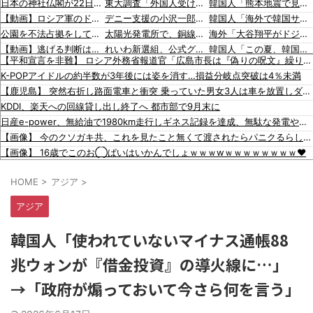
日本の神社仏閣が22日に１回燃えてる。
東大調査「外国人受け入れ反対」大幅増（20.7pt増）、若い世代で増加幅大
韓国人「熊本地震で見る日本の土木技術の完全勝利をご覧ください」→「これはすごいわ」「こういうのを見ると日本人は何か適当に作る感じがしない・・・」「あれがまさに経験値である」
【動画】ロシア軍のドローンをネット発射装置で撃墜するウクライナ。
デニー支援の小沢一郎氏（一般人）、辺野古沖事故について「玉城デニー知事の責任ではないが、不幸な出来事を悪宣伝に利用する人がいる」
韓国人「海外で韓国サッカーの2002年ベスト4の実力は、実際にはどれくらい認められてるんだ…？（ﾌﾞﾙﾌﾞﾙ」＝韓国の反応
公園を不法占拠をして騒音を撒き散らした反対派を警察が撤去しました！
太陽光発電所で、銅線およそ2.2トン（時価およそ330万円相当）盗んだなど、ベトナム国籍（無職）２人逮捕、盗まれた銅線の半分はすでに売却 富山で「金属盗対策法違反（去年9月施行）」による検挙は初
海外「大谷翔平がドジャースでfWAR25.0到達！歴史的ペースに海外騒然…」
【動画】逃げる判断はやっ！埼玉でスマホ運転のプリウスに当て逃げされる車載。
れいわ新選組、公式グッズ半額セールｗｗｗｗ
韓国人「この夏、韓国人が東京へ行くしかない理由がこちら…」→「快適そうでめちゃくちゃ羨ましい…（ﾌﾞﾙﾌﾞﾙ」＝韓国の反応
【平和宣言を非難】 ロシア外務省報道官「広島市長は『偽りの呪文』繰り返している」
どうなる？河合ゆうすけが県知事選へ立候補！
小沢一郎氏、玉城デニー知事を全力応援表明 「このままでは勝てない」中道の態度を批判 玉城氏「小沢氏は政治の師匠」※中道は支援表明せず
韓国人「韓国に10年間の出場権剥奪や過去ワールドカップ、オリンピック予選の記録削除を要求するFIFA公式制裁を海外メディアが報道！」
K-POPアイドルの約半数が3年後には姿を消す…損益分岐点突破は4％未満
米国・欧州でも「韓国旅行」ブーム [8/7] [昆虫図鑑★]
韓国人「海外が想像する韓国人キャラクターのイメージがこちら・・・」
韓国人「韓国人の日本への好感度が最高記録を達成した理由」
【鹿児島】 突然右折し路面電車と衝突 乗っていた男女3人は車を放置しダッシュで逃走中
韓国人「韓国のネットフリックスで初めて１位になった日本のコンテンツについて」「今シーズンは女性が可愛い」
「猫が車を凝視してると思ったら、自分に見とれていた…」（動画）
海外「大谷翔平が1試合2発！完全に人間離れしているんだが…」
KDDI、楽天への回線貸し出し終了へ 都市部で9月末に
韓国政府「3年前に石炭火発のアンモニア混焼で協力するっていったけどあれ取りやめな。政権変わったし」……韓国とまともな協力ができない理由、これなんですよね
16歳の清水空跳が100m10秒00を記録して桐生祥秀の高校記録を更新、海外陸上競技ファンも大衝撃（海外の反応）
海外「大谷翔平がワールドシリーズ3連覇＆WSMVPなら歴代何位？海外ファンの答えがこちら」
日産e-power、無給油で1980km走行しギネス記録を達成、無駄な発電や送電ロスなくEVよりエコを証明
入国拒否の半数が日本人!? 「オーストラリアで日本人女性が売春」
韓国人「日本の女子高生のセーラー服と外国人観光客の関係性」
【画像】 今のクソガキ共、これを見たこと無くて渡されたらパニクるらしいｗｗｗｗｗｗｗｗｗｗｗｗｗ
財源言わない減税は無責任！→使い方言わないのも無責任では？
韓国人「広告塔としても活躍…」大谷翔平が『日立建機』ブランドアンバサダーに就任、来年4月に社名変更で国内外へ発信へ
【画像】 16歳でこのお◯ぱいはいかんでしょｗｗｗwｗｗｗｗｗｗｗｗ❤
【動画】よく助けられたな。岐阜の川で外国人が溺れてしまう事故。
彼氏が『この車』買おうとして私とケンカになってるんだけどｗｗｗｗｗｗ
HOME
>
アジア
>
日本をダメにした総理大臣、ワースト１位が同点でこの人ｗｗｗｗｗｗ
【画像】 まま「なんかプール入ってたら学生にめっちゃ見られたw」
アジア
白黒のコマになぜ色が見えるのか 200年の謎をAIが解明！
【産経新聞】 中共の海警局と海軍の船が衝突2人〇亡 南シナ海でフィリピン船を追跡中、公表までに1年
韓国人「使われていないマイナス通帳88
朝鮮日報 MLB：ジャイアンツ李政厚（イ・ジョンフ）、1試合で2本塁打… 今季7・8号 [8/5]
兆ウォンが『借金投資』の導火線に…」
韓国人「熊本地震で見る日本の土木技術の完全勝利をご覧ください」→「これはすごいわ」「こういうのを見ると日本人は何か適当に作る感じがしない・・・」「あれがまさに経験値である」
韓国人「海外で韓国サッカーの2002年ベスト4の実力は、実際にはどれくらい認められてるんだ…？（ﾌﾞﾙﾌﾞﾙ」＝韓国の反応
→「政府が煽っておいて今さら何を言う」
韓国人「この夏、韓国人が東京へ行くしかない理由がこちら…」→「快適そうでめちゃくちゃ羨ましい…（ﾌﾞﾙﾌﾞﾙ」＝韓国の反応
韓国人「韓国に10年間の出場権剥奪や過去ワールドカップ、オリンピック予選の記録削除を要求するFIFA公式制裁を海外メディアが報道！」