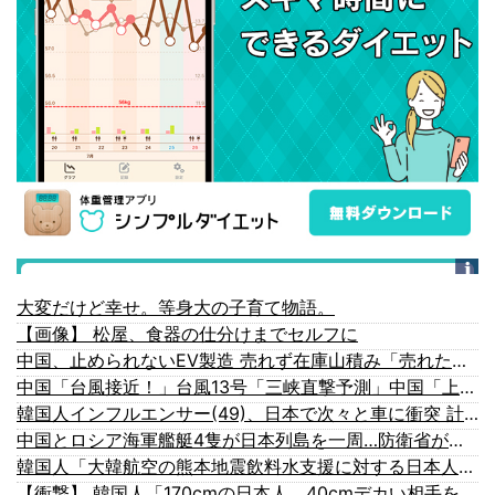
大変だけど幸せ。等身大の子育て物語。
【画像】 松屋、食器の仕分けまでセルフに
中国、止められないEV製造 売れず在庫山積み「売れたこと」にして補助金を騙し取る事案を思いつきが横行
中国「台風接近！」台風13号「三峡直撃予測」中国「上流大洪水！（三峡上流」中国都市「8/5の映像（動画」三峡ダム「緊急放流（決壊危機」中国「下流大水害（震え声」→
韓国人インフルエンサー(49)、日本で次々と車に衝突 計7台巻き込み 八王子
中国とロシア海軍艦艇4隻が日本列島を一周…防衛省が全航路を公開！
韓国人「大韓航空の熊本地震飲料水支援に対する日本人の反応をご覧ください・・・」→「」
【衝撃】 韓国人「170cmの日本人、40cmデカい相手を踊らせてる」