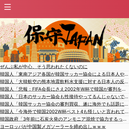
ぜんぶ私が中心、そう思われたくないのに
韓国人「東南アジア各国が韓国サッカー協会による日本人や外国人審判接待を報道！」→「信頼を揺るがす深刻なスキャンダル‥」
韓国人「大韓航空の熊本地震飲料水支援に対する日本人の反応をご覧ください・・・」→「」
韓国人「悲報：FIFA会長にさえ2002年W杯で韓国が審判を買収していたと思われていた模様…（ﾌﾞﾙﾌﾞﾙ」＝韓国の反応
韓国人「日本のサッカー協会も性接待やってるんじゃないですか？」
韓国人「韓国サッカー協会の審判買収、遂に海外でも話題に…」→「2002年の栄光まで疑われる…（ﾌﾞﾙﾌﾞﾙ」＝韓国の反応
韓国人「今海外で韓国2002W杯ベスト4も怪しいと言われてるよ！性接待がバレちゃったからね」
韓国政府「3年前に石炭火発のアンモニア混焼で協力するっていったけどあれ取りやめな。政権変わったし」……韓国とまともな協力ができない理由、これなんですよね
ヨーロッパが中国製メガソーラーを締め出しｗｗｗ