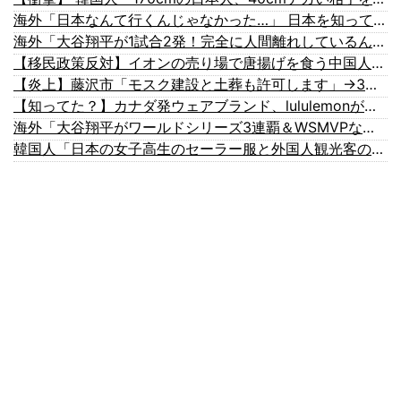
海外「日本なんて行くんじゃなかった…」 日本を知ってしまったディズニー信者、帰国後『本家』に失望する事態に
海外「大谷翔平が1試合2発！完全に人間離れしているんだが…」
【移民政策反対】イオンの売り場で唐揚げを食う中国人の子供
【炎上】藤沢市「モスク建設と土葬も許可します」→3万人の反対署名も却下
【知ってた？】カナダ発ウェアブランド、lululemonが日本でオープン→店名は日本差別からできた？
海外「大谷翔平がワールドシリーズ3連覇＆WSMVPなら歴代何位？海外ファンの答えがこちら」
韓国人「日本の女子高生のセーラー服と外国人観光客の関係性」