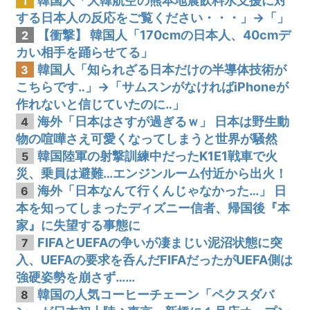
韓国人「大韓航空の熊本地震飲料水支援に対
1
する日本人の反応をご覧ください・・・」→「」
【衝撃】 韓国人「170cmの日本人、40cmデ
2
カい相手を踊らせてる」
韓国人「知られざる日本だけの半導体技術が
3
こちらです‥」→「サムスンがなければiPhoneが
作れないと信じていたのに‥」
海外「日本はさすが過ぎるｗ」 日本は野生動
4
物の喧嘩さえ可愛くなってしまうと世界が騒然
韓国陸軍の射撃訓練中だったK1E1戦車で火
5
災、乗員は避難…エンジンルーム付近から出火！
海外「日本なんて行くんじゃなかった…」 日
6
本を知ってしまったディズニー信者、帰国後『本
家』に失望する事態に
FIFAとUEFAの争いが凄まじい泥沼状態に突
7
入、UEFAの要求を呑んだFIFAだったがUEFA側は
強硬姿勢を崩さず……
韓国の人気コーヒーチェーン「ペクスダバ
8