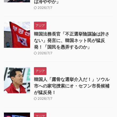
は冷ややか」
2026/7/7
アジア
韓国法務長官「不正選挙陰謀論は許さ
ない」発言に、韓国ネット民が猛反
発！「国民を愚弄するのか」
2026/7/7
アジア
韓国人「露骨な選挙介入だ！」ソウル
市への家宅捜索にオ・セフン市長候補
が猛反発！
2026/7/7
アジア