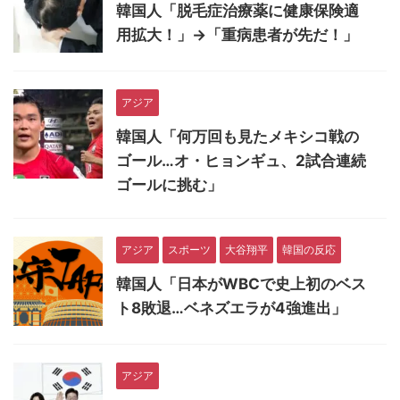
韓国人「脱毛症治療薬に健康保険適
用拡大！」→「重病患者が先だ！」
アジア
韓国人「何万回も見たメキシコ戦の
ゴール…オ・ヒョンギュ、2試合連続
ゴールに挑む」
アジア
スポーツ
大谷翔平
韓国の反応
韓国人「日本がWBCで史上初のベス
ト8敗退…ベネズエラが4強進出」
アジア