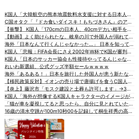
K国人「大韓航空の熊本地震飲料水支援に対する日本人の反応をご覧ください・・・」→「」
C国オタク「『ドカ食いダイスキ！もちづきさん』のアニメ化が日本で議論を巻き起こしているらしいが、日本では大食いはそれほどの罪なのだろうか？」
【衝撃】 K国人「170cmの日本人、40cmデカい相手を踊らせてる」
【動画】よく助けられたな。岐阜の川で外国人が溺れてしまう事故。
海外「日本なんて行くんじゃなかった…」 日本を知ってしまったディズニー信者、帰国後『本家』に失望する事態に
K国人「悲報：FIFA会長にさえ2002年W杯でK国が審判を買収していたと思われていた模様…（ブルブル」＝K国の反応
K国人「日本のサッカー協会も性接待やってるんじゃないですか？」
れいわ新選組、公式グッズ半額セールｗｗｗｗ
海外「あるある！」日本を旅行した外国人が患う新たな症状「日本後PTSD」に海外が大騒ぎ
【移民政策反対】イオンの売り場で唐揚げを食うC国人の子供
【炎上】藤沢市「モスク建設と土葬も許可します」→3万人の反対署名も却下
K国人「海外が想像するK国人キャラクターのイメージがこちら・・・」
「猫が車を凝視してると思ったら、自分に見とれていた…」（動画）
16歳の清水空跳が100m10秒00を記録して桐生祥秀の高校記録を更新、海外陸上競技ファンも大衝撃（海外の反応）