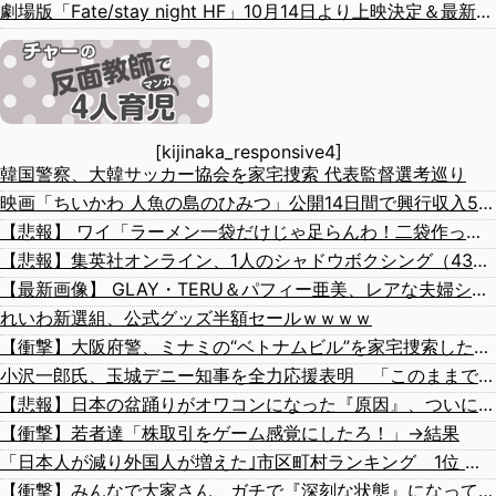
劇場版「Fate/stay night HF」10月14日より上映決定＆最新キービジュアル公開！ワカメがライバルっぽくて格好いいぞ―！
[kijinaka_responsive4]
韓国警察、大韓サッカー協会を家宅捜索 代表監督選考巡り
映画「ちいかわ 人魚の島のひみつ」公開14日間で興行収入50億円突破 最終興収102.8億円の「シン・エヴァ」に並ぶペース
【悲報】 ワイ「ラーメン一袋だけじゃ足らんわ！二袋作ったろ！」→結果ｗｗｗ
【悲報】集英社オンライン、1人のシャドウボクシング（43億注文）によって長期間業務を妨害され続けていた模様・・・
【最新画像】 GLAY・TERU＆パフィー亜美、レアな夫婦ショットを公開してしまう！
れいわ新選組、公式グッズ半額セールｗｗｗｗ
【衝撃】大阪府警、ミナミの“ベトナムビル”を家宅捜索した結果・・・・・・
小沢一郎氏、玉城デニー知事を全力応援表明 「このままでは勝てない」中道の態度を批判 玉城氏「小沢氏は政治の師匠」※中道は支援表明せず
【悲報】日本の盆踊りがオワコンになった『原因』、ついに判明する・・・・・
【衝撃】若者達「株取引をゲーム感覚にしたろ！」→結果
「日本人が減り外国人が増えた｣市区町村ランキング 1位 大阪市、2位 横浜市、3位 名古屋市、4位 京都市、5位 埼玉県川口市
【衝撃】みんなで大家さん、ガチで『深刻な状態』になってしまう・・・・