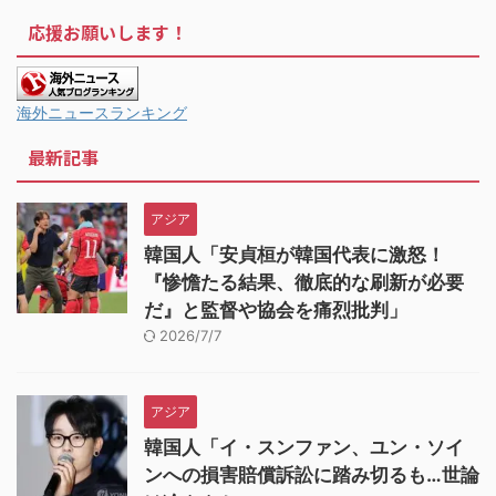
応援お願いします！
海外ニュースランキング
最新記事
アジア
韓国人「安貞桓が韓国代表に激怒！
『惨憺たる結果、徹底的な刷新が必要
だ』と監督や協会を痛烈批判」
2026/7/7
アジア
韓国人「イ・スンファン、ユン・ソイ
ンへの損害賠償訴訟に踏み切るも…世論