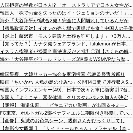
入国拒否の半数が日本人!? 「オーストラリアで日本人女性が売春」
韓国人「株でお金を失ったのはイ・ジェミョンのせいだ！」として支持率が右肩下がりに……まあ、本当にその側面があるので救えないんですが
海外「大谷翔平が1試合2発！完全に人間離れしているんだが…」
【移民政策反対】イオンの売り場で唐揚げを食う中国人の子供
【炎上】藤沢市「モスク建設と土葬も許可します」→3万人の反対署名も却下
【知ってた？】カナダ発ウェアブランド、lululemonが日本でオープン→店名は日本差別からできた？
イスラム指導者が授業!? 憲法違反だと批判〇到【さくらの解説】
海外「大谷翔平がワールドシリーズ3連覇＆WSMVPなら歴代何位？海外ファンの答えがこちら」
韓国警察、大韓サッカー協会を家宅捜索 代表監督選考巡り
映画「ちいかわ 人魚の島のひみつ」公開14日間で興行収入50億円突破 最終興収102.8億円の「シン・エヴァ」に並ぶペース
韓国人インフルエンサー(49)、日本で次々と車に衝突 計7台巻き込み 八王子
英国人「ようこそ」冨安健洋、クリスタルパレス加入が決定的に！メディカル検査をパス！現地サポが歓迎！アーセナルファンも祝福！【海外の反応】
【朗報】 海邉朱莉、「ビキニデカい動画」が出回る→ミーグリが売れるｗｗｗｗｗｗ
FC東京、ポルトガル2部ペナフィエルに期限付き移籍していたMF安斎颯馬の復帰を発表 「自分にできることを精一杯頑張ります」
【画像】 鬼滅のお色気シーン、親御さんがびっくりしてしまう
【創彩少女庭園 】 「サイドテールちゃん」プラモデル【本日11時予約開始】