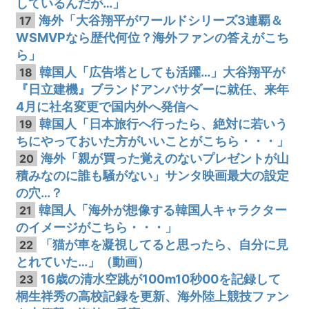
しているんだが…」
海外「大谷翔平がワールドシリーズ3連覇＆
17
WSMVPなら歴代何位？海外ファンの答えがこち
ら」
韓国人「広告塔としても活躍…」大谷翔平が
18
『日立建機』ブランドアンバサダーに就任、来年
4月に社名変更で国内外へ発信へ
韓国人「日本旅行へ行ったら、絶対に若いう
19
ちにやっておいた方がいいことがこちら・・・」
海外「親が買った覚えのないプレゼントが山
20
積みなのに誰も騒がない」サンタ映画最大の設定
の穴…？
韓国人「海外が想像する韓国人キャラクター
21
のイメージがこちら・・・」
「猫が車を凝視してると思ったら、自分に見
22
とれていた…」（動画）
16歳の清水空跳が100m10秒00を記録して
23
桐生祥秀の高校記録を更新、海外陸上競技ファン