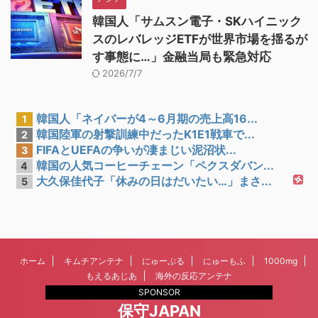
韓国人「サムスン電子・SKハイニック
スのレバレッジETFが世界市場を揺るが
す事態に…」金融当局も緊急対応
2026/7/7
韓国人「ネイバーが4～6月期の売上高16...
1
韓国陸軍の射撃訓練中だったK1E1戦車で...
2
FIFAとUEFAの争いが凄まじい泥沼状...
3
韓国の人気コーヒーチェーン「ペクスダバン...
4
大久保佳代子「休みの日はだいたい…」まさ...
5
ホーム
キムチアンテナ
にゅーぷる
にゅーもふ
1000mg
もえるあじあ
海外の反応アンテナ
SPONSOR
保守JAPAN