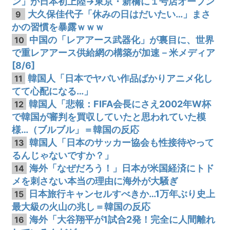
ン」が日本初上陸→東京・新橋に１号店オープン
大久保佳代子「休みの日はだいたい…」まさ
9
かの習慣を暴露ｗｗｗ
中国の「レアアース武器化」が裏目に、世界
10
で重レアアース供給網の構築が加速－米メディア
[8/6]
韓国人「日本でヤバい作品ばかりアニメ化し
11
てて心配になる…」
韓国人「悲報：FIFA会長にさえ2002年W杯
12
で韓国が審判を買収していたと思われていた模
様…（ブルブル」＝韓国の反応
韓国人「日本のサッカー協会も性接待やって
13
るんじゃないですか？」
海外「なぜだろう！」日本が米国経済にトド
14
メを刺さない本当の理由に海外が大騒ぎ
日本旅行キャンセルすべきか…1万年ぶり史上
15
最大級の火山の兆し＝韓国の反応
海外「大谷翔平が1試合2発！完全に人間離れ
16