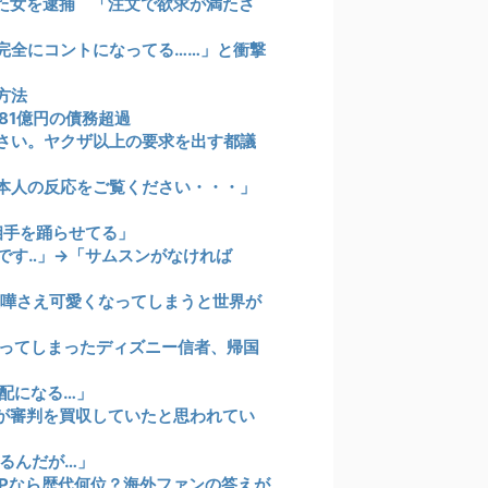
た女を逮捕 「注文で欲求が満たさ
完全にコントになってる……」と衝撃
方法
81億円の債務超過
さい。ヤクザ以上の要求を出す都議
本人の反応をご覧ください・・・」
い相手を踊らせてる」
です‥」→「サムスンがなければ
喧嘩さえ可愛くなってしまうと世界が
知ってしまったディズニー信者、帰国
配になる…」
国が審判を買収していたと思われてい
るんだが…」
VPなら歴代何位？海外ファンの答えが