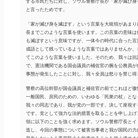
する市民たちに対し、ソウル警察庁長が「家が滅び身
と言ったためです。
「家が滅び身を滅ぼす」という言葉を大統領があまり
長までこのような言葉を使います。この言葉の意味は
も滅ぼすという意味ですが、一体今の時代に合った言
成語として残っているような言葉ではありませんか。
てこのような言葉を使いました。そのため、我々は抗
で、憲法機関である国会議員の補佐官の腕を公務員が
事態が発生したことに対し、我々全員は怒りを禁じ得
警察の高位幹部が国会議員と補佐官の前でこれほど傲
一般国民、庶民のための、いわゆる「民衆の杖」とな
我々の同志であり、我が党の一部です。決して座視す
です。党として強力な法的措置を取ることを申し上げ
領に以下のことを強く求めます。ソウル警察庁長とイ
迭し、今回の事態について被害当事者と我が国民の力