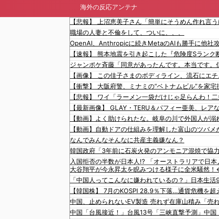
海外の反応アンテナ
職場の人妻と不倫をして、ついに、、、
【動画】自動ドアの仕組みを理解した富山のツバメ
なんでみんなそんなに共産主義嫌なん？
大谷翔平が今永昇太を睨みつける様子に全米騒然！
「中国人ってこんなに嫌われているの？」日本生活
【韓国株】 7月のKOSPI 28.9％下落…通貨危機
中国、止められないEV製造 売れず在庫山積み「売
中国「台風接近！」台風13号「三峡直撃予測」中国