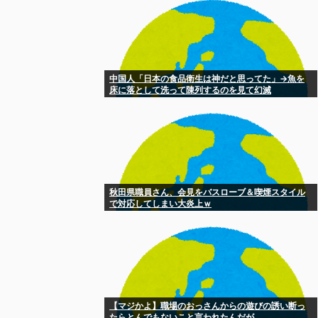
中国人「日本の食品衛生は神だと思ってた」→魚を
床に落として洗って陳列するのを見て幻滅
秋田県職員さん、会見をバスローブ＆喫煙スタイル
で対応してしまい大炎上ｗ
【マジかよ】職場のおっさんからの遊びの誘い断っ
たらとんでもないこと言われたんだが