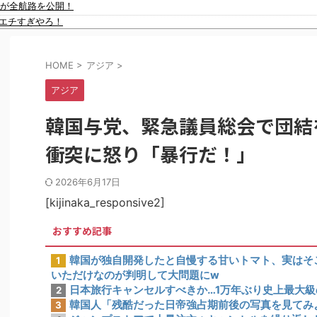
省が全航路を公開！
イスラム指導者が授業!? 憲法違反だと批判〇到【さくらの解説】
チエチすぎやろ！
91歳女性の遺体を遺棄したベトナム国籍の男が逮捕されました #移民 #外国人
方法を指示…『数字合わせ』の組織的証拠を確保」
てない本当の理由がこちら・・・」
HOME
>
アジア
>
宅捜索した結果・・・・・・
二袋作ったろ！」→結果ｗｗｗ
アジア
アな夫婦ショットを公開してしまう！
チで美味そうｗｗｗ
韓国与党、緊急議員総会で団結
カップ、オリンピック予選の記録削除を要求するFIFA公式制裁を海外メディ
した理由」
衝突に怒り「暴行だ！」
い言い訳がこちら…」→「もはや自白だろこれ…（ﾌﾞﾙﾌﾞﾙ」＝韓国の反応
こら辺のトマトに砂糖水を注入していただけなのが判明して大問題にw
2026年6月17日
本人の反応をご覧ください・・・」→「」
[kijinaka_responsive2]
おすすめ記事
韓国が独自開発したと自慢する甘いトマト、実はそ
1
いただけなのが判明して大問題にw
日本旅行キャンセルすべきか…1万年ぶり史上最大
2
韓国人「残酷だった日帝強占期前後の写真を見てみ
3