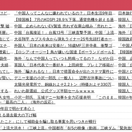
【悲報】 上沼恵美子さん「簡単にそうめん作れ言うけど、そうめん作りて地獄なんよ」
「中国人ってこんなに嫌われているの？」日本生活9年目で明かす本心！
【韓国株】 7月のKOSPI 28.9％下落…通貨危機を超える過去最大の下げ幅
韓国人
OpenAI、Anthropicに続きMetaのAIも勝手に他社攻撃 嘘ξけど何これ流行ってんの？
中国、止められないEV製造 売れず在庫山積み「売れたこと」にして補助金を騙し取る事案を思いつきが横行
【速報】 熊本地震を引き起こした『危険度Sランク断層』日本のド真ん中に10カ所もあると判明
中国「台風接近！」台風13号「三峡直撃予測」中国「上流大洪水！（三峡上流」中国都市「8/5の映像（動画」三峡ダム「緊急放流（決壊危機」中国「下流大水害（震え声」→
ジャンポケ斉藤「同意があったんです。本当です。信じて下さい」 ←何でこの主張が通らないの？
大谷翔平 カブス今永から弾丸ライナー25号先頭打者ホームラン！ 海外の反応
【画像】 この佳子さまのボディライン、流石にエチエチすぎやろ！
外国人「日本の未来は安泰だ」16歳MF三井寺眞、衝撃ゴール！久保建英超え歴代2位の記録！3得点に絡む活躍で海外絶賛！【海外の反応】
【衝撃】 大阪府警、ミナミの“ベトナムビル”を家宅捜索した結果・・・・・・
【ロシア-オージー】鳥が嫌いな国達【ポーランドボール】
【悲報】 ワイ「ラーメン一袋だけじゃ足らんわ！二袋作ったろ！」→結果ｗｗｗ
海外「なんで中国人っていつも怒鳴ってるの？」なぜか日本人のことを指摘する者も現る(?)【海外の反応】
【最新画像】 GLAY・TERU＆パフィー亜美、レアな夫婦ショットを公開してしまう！
英国人「日本代表で一番好き」上田綺世、プレミア移籍が浮上！現地サポが大興奮！獲得を望む声が〇到！【海外の反応】
【動画】よく助けられたな。岐阜の川で外国人が溺れてしまう事故。
海外「騙されるな！」日本で措置命令が出たステマ案件に海外興味津々！（海外の反応）
が賢い。
デニー支援の小沢一郎氏（一般人）、辺野古沖事故について「玉城デニー知事の責任ではないが、不幸な出来事を悪宣伝に利用する人がいる」
太陽光発電所で、銅線およそ2.2トン（時価およそ330万円相当）盗んだなど、ベトナム国籍（無職）２人逮捕、盗まれた銅線の半分はすでに売却 富山で「金属盗対策法違反（去年9月施行）」による検挙は初
韓国政府「3年前に石炭火発のアンモニア混焼で協力するっていったけどあれ取りやめな。政権変わったし」……韓国とまともな協力ができない理由、これなんですよね
れいわ新選組、公式グッズ半額セールｗｗｗｗ
入国拒否の半数が日本人!? 「オーストラリアで日本人女性が売春」
小沢一郎氏、玉城デニー知事を全力応援表明 「このままでは勝てない」中道の態度を批判 玉城氏「小沢氏は政治の師匠」※中道は支援表明せず
←「最高の二人」（海外の反応）
韓国人「株でお金を失ったのはイ・ジェミョンのせいだ！」として支持率が右肩下がりに……まあ、本当にその側面があるので救えないんですが
「日本人が減り外国人が増えた｣市区町村ランキング 1位 大阪市、2位 横浜市、3位 名古屋市、4位 京都市、5位 埼玉県川口市
9年目で明かす本心！
【動画】高速道路を走行中の車からリアガラスが飛んでくる事故(ﾟoﾟ)
韓国人「海外が想像する韓国人キャラクターのイメージがこちら・・・」
を超える過去最大の下げ幅
【移民政策反対】イオンの売り場で唐揚げを食う中国人の子供
「猫が車を凝視してると思ったら、自分に見とれていた…」（動画）
れたこと」にして補助金を騙し取る事案を思いつきが横行
【炎上】藤沢市「モスク建設と土葬も許可します」→3万人の反対署名も却下
16歳の清水空跳が100m10秒00を記録して桐生祥秀の高校記録を更新、海外陸上競技ファンも大衝撃（海外の反応）
「上流大洪水！（三峡上流」中国都市「8/5の映像（動画」三峡ダム「緊急
【知ってた？】カナダ発ウェアブランド、lululemonが日本でオープン→店名は日本差別からできた？