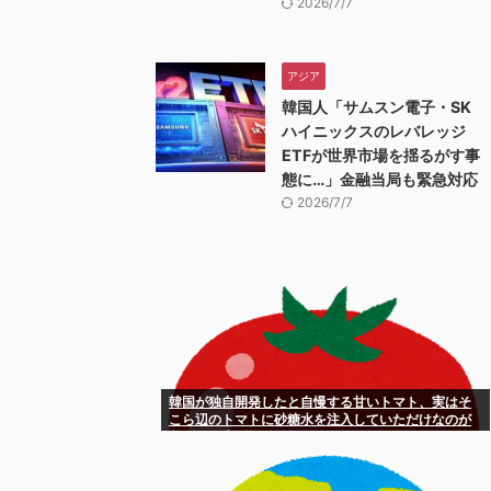
2026/7/7
アジア
韓国人「サムスン電子・SK
ハイニックスのレバレッジ
ETFが世界市場を揺るがす事
態に…」金融当局も緊急対応
2026/7/7
韓国が独自開発したと自慢する甘いトマト、実はそ
こら辺のトマトに砂糖水を注入していただけなのが
判明して大問題にw