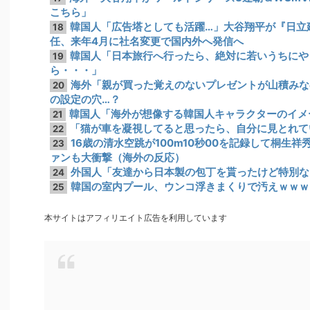
こちら」
韓国人「広告塔としても活躍…」大谷翔平が『日立
18
任、来年4月に社名変更で国内外へ発信へ
韓国人「日本旅行へ行ったら、絶対に若いうちにや
19
ら・・・」
海外「親が買った覚えのないプレゼントが山積みな
20
の設定の穴…？
韓国人「海外が想像する韓国人キャラクターのイメ
21
「猫が車を凝視してると思ったら、自分に見とれて
22
16歳の清水空跳が100m10秒00を記録して桐生
23
ァンも大衝撃（海外の反応）
外国人「友達から日本製の包丁を貰ったけど特別な
24
韓国の室内プール、ウンコ浮きまくりで汚えｗｗｗ
25
本サイトはアフィリエイト広告を利用しています