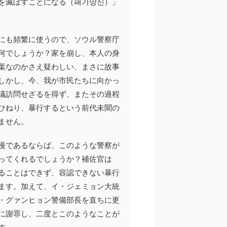
を滅ぼすことになる（패가망신）」
にも頻繁に使うので、ソウル警察庁
何でしょうか？家を崩し、本人の身
葉なのかさえ疑わしい、まさに故事
しかし、今、我が市民たちに向かっ
議訪問せざるを得ず、またその過程
ひねり、暴行するという前代未聞の
ません。
慢であるならば、このような警察が
ってくれるでしょうか？補佐官は
ることはできず、容認できない暴行
ます。加えて、イ・ジェミョン大統
・グァンヒョン警備部長を直ちに更
に謝罪し、二度とこのようなことが