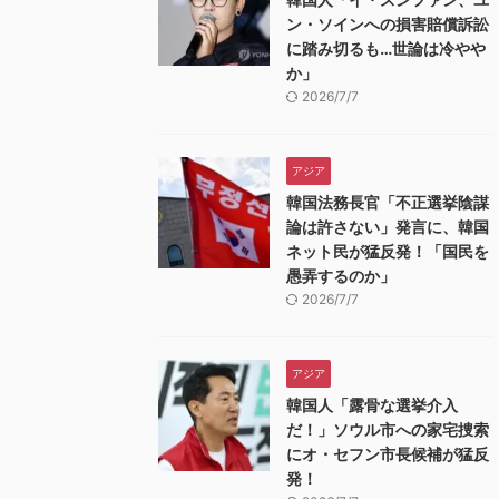
ン・ソインへの損害賠償訴訟
に踏み切るも…世論は冷やや
か」
2026/7/7
アジア
韓国法務長官「不正選挙陰謀
論は許さない」発言に、韓国
ネット民が猛反発！「国民を
愚弄するのか」
2026/7/7
アジア
韓国人「露骨な選挙介入
だ！」ソウル市への家宅捜索
にオ・セフン市長候補が猛反
発！