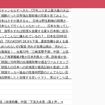
日本旅行キャンセルすべきか…1万年ぶり史上最大級の火山の兆し＝韓国の反応
「残酷だった日帝強占期前後の写真を見てみよう」
海外「日本はさすが過ぎるｗ」 日本は野生動物の喧嘩さえ可愛くなってしまうと世界が騒然
海外「日本なんて行くんじゃなかった…」 日本を知ってしまったディズニー信者、帰国後『本家』に失望する事態に
韓国政府、謝罪をすれば賠償を放棄する案を日本側に提示するも拒否される＝韓国の反応
「中国人ってこんなに嫌われているの？」日本生活9年目で明かす本心！
【韓国株】 7月のKOSPI 28.9％下落…通貨危機を超える過去最大の下げ幅
中国、止められないEV製造 売れず在庫山積み「売れたこと」にして補助金を騙し取る事案を思いつきが横行
中国「台風接近！」台風13号「三峡直撃予測」中国「上流大洪水！（三峡上流」中国都市「8/5の映像（動画」三峡ダム「緊急放流（決壊危機」中国「下流大水害（震え声」→
中国とロシア海軍艦艇4隻が日本列島を一周…防衛省が全航路を公開！
韓国人「韓国に10年間の出場権剥奪や過去ワールドカップ、オリンピック予選の記録削除を要求するFIFA公式制裁を海外メディアが報道！」
韓国人「韓国人の日本への好感度が最高記録を達成した理由」
韓国人「韓国サッカー協会の性接待問題のとんでもない言い訳がこちら…」→「もはや自白だろこれ…（ﾌﾞﾙﾌﾞﾙ」＝韓国の反応
韓国が独自開発したと自慢する甘いトマト、実はそこら辺のトマトに砂糖水を注入していただけなのが判明して大問題にw
韓国人「大韓航空の熊本地震飲料水支援に対する日本人の反応をご覧ください・・・」→「」
海外「大谷翔平が1試合2発！完全に人間離れしているんだが…」
海外「大谷翔平がワールドシリーズ3連覇＆WSMVPなら歴代何位？海外ファンの答えがこちら」
韓国人「日本の女子高生のセーラー服と外国人観光客の関係性」
放流（決壊危機」中国「下流大水害（震え声」→
韓国人「広告塔としても活躍…」大谷翔平が『日立建機』ブランドアンバサダーに就任、来年4月に社名変更で国内外へ発信へ