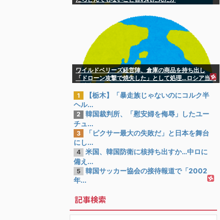
ワイルドベリーズ経営陣、倉庫の商品を持ち出し
「ドローン攻撃で焼失した」として処理…ロシア当局
が捜査！
【栃木】「暴走族じゃないのにコルク半
1
ヘル...
韓国裁判所、「慰安婦を侮辱」したユー
2
チュ...
「ピクサー最大の失敗だ」と日本を舞台
3
にし...
米国、韓国防衛に核持ち出すか…中ロに
4
備え...
韓国サッカー協会の接待報道で「2002
5
年...
記事検索