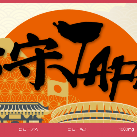
にゅーぷる
にゅーもふ
1000mg