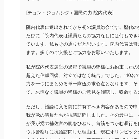
[チョン・ジョムシク / 国民の力 院内代表]
院内代表に選出されてから初の議員総会です。歴代の
たびに「院内代表は議員たちの協力なしには何もでき
ています。私もその通りだと思います。院内代表は皆
ます。多くのご支援とご協力をお願いいたします。
私が院内代表選挙の過程で議員の皆様にお約束したの
超えた信頼回復、対立ではなく統合」でした。110名
力を一つにまとめる単一隊伍の求心点となります。そ
て、忌憚なく議員の皆様のご意見を傾聴し、収斂する
ただし、議論に入る前に共有すべき内容があるので申
我が党の議員たちが抗議訪問しました。その最中に、
が我が党の補佐官の腕をひねり、首筋をつかむ暴行を
ウル警察庁に抗議訪問した理由は、現在オリンピック