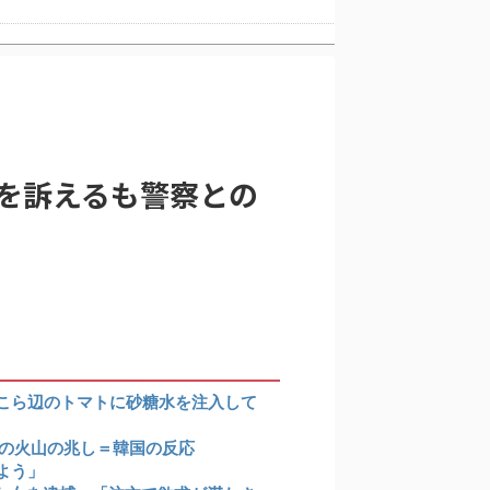
韓国人「日本旅行へ行ったら、絶対に若いうちにやっておいた方がいいことがこちら・・・」
を訴えるも警察との
アが報道！」
こら辺のトマトに砂糖水を注入して
級の火山の兆し＝韓国の反応
よう」