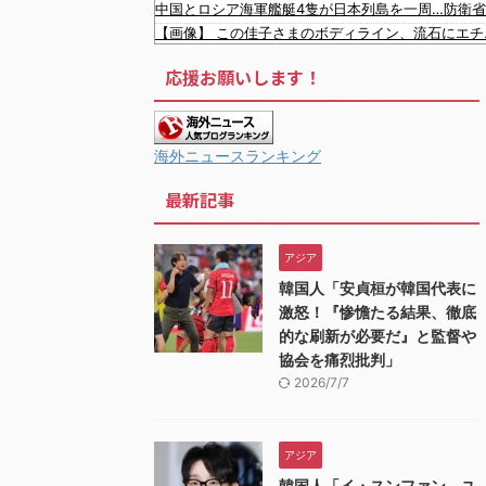
中国とロシア海軍艦艇4隻が日本列島を一周…防衛
【画像】 この佳子さまのボディライン、流石にエ
韓国人「選管が具体的なエクセルで投票者数の操作
応援お願いします！
韓国人「我が国に価値のある歴史遺産や伝統が残っ
【衝撃】 大阪府警、ミナミの“ベトナムビル”を家
【悲報】 ワイ「ラーメン一袋だけじゃ足らんわ！
【最新画像】 GLAY・TERU＆パフィー亜美、レ
海外ニュースランキング
【極旨牛鉄板】 吉野家のステーキ定食1500円、ガ
最新記事
韓国人「韓国に10年間の出場権剥奪や過去ワールド
韓国人「韓国人の日本への好感度が最高記録を達成
韓国人「韓国サッカー協会の性接待問題のとんでもな
アジア
韓国が独自開発したと自慢する甘いトマト、実はそ
韓国人「安貞桓が韓国代表に
韓国人「大韓航空の熊本地震飲料水支援に対する日
激怒！『惨憺たる結果、徹底
的な刷新が必要だ』と監督や
協会を痛烈批判」
2026/7/7
アジア
韓国人「イ・スンファン、ユ