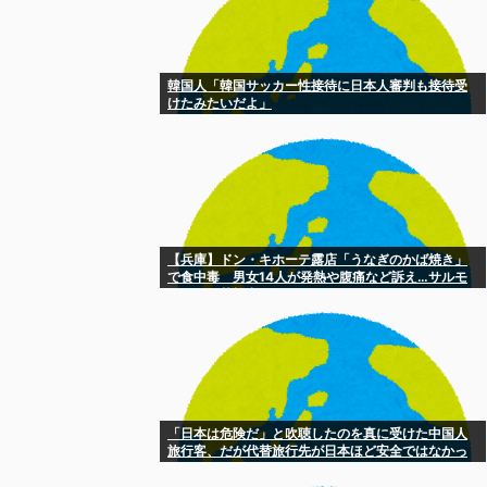
韓国人「韓国サッカー性接待に日本人審判も接待受
けたみたいだよ」
【兵庫】ドン・キホーテ露店「うなぎのかば焼き」
で食中毒 男女14人が発熱や腹痛など訴え…サルモ
ネラ属の菌検出
「日本は危険だ」と吹聴したのを真に受けた中国人
旅行客、だが代替旅行先が日本ほど安全ではなかっ
た結果……