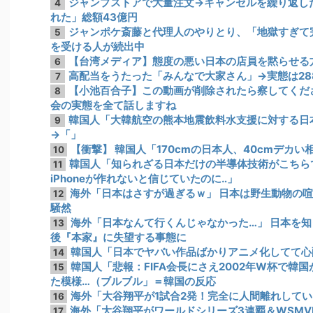
ジャンプストアで大量注文→キャンセルを繰り返し
4
れた」総額43億円
ジャンポケ斎藤と代理人のやりとり、「地獄すぎて
5
を受ける人が続出中
【台湾メディア】態度の悪い日本の店員を黙らせる
6
高配当をうたった「みんなで大家さん」→実態は28
7
【小池百合子】この動画が削除されたら察してくだ
8
会の実態を全て話しますね
韓国人「大韓航空の熊本地震飲料水支援に対する日
9
→「」
【衝撃】 韓国人「170cmの日本人、40cmデカ
10
韓国人「知られざる日本だけの半導体技術がこちら
11
iPhoneが作れないと信じていたのに‥」
海外「日本はさすが過ぎるｗ」 日本は野生動物の
12
騒然
海外「日本なんて行くんじゃなかった…」 日本を
13
後『本家』に失望する事態に
韓国人「日本でヤバい作品ばかりアニメ化してて心
14
韓国人「悲報：FIFA会長にさえ2002年W杯で韓
15
た模様…（ブルブル」＝韓国の反応
海外「大谷翔平が1試合2発！完全に人間離れしてい
16
海外「大谷翔平がワールドシリーズ3連覇＆WSM
17