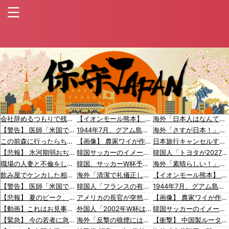
会社辞めるつもりで残業代請求しようと計算したらこうなるｗｗｗ
【イオンモール熊本】 一転して話が変わってくる「従業員の避難誘導の証言が複数」イオン側が社内規定に抵触していた疑い
海外「日本人はなんて気高いんだ！」 英高級紙も驚愕した極限の中の日本人の姿に世界が衝撃
【警告】 医師「米国では”ヘロインと同じくらいヤバい薬”が日本では平気で処方されてる」
1944年7月、グアム島に上陸作戦を展開する米海兵隊を空撮！
海外「さすが日本！」日本の医療従事者の倫理観の高さに海外が超感動
この前森に行ったらちっちゃいウリボー見つけた
【画像】 農家ワイが作ったタマネギ、お前らの想像する1.5倍はデカいぞ
日本旅行キャンセルすべきか…1万年ぶり史上最大級の火山の兆し＝韓国の反応
【悲報】 氷河期弱おぢ（50）、新聞に絶望の投稿ｗｗｗｗｗｗｗｗｗｗｗ
韓国サッカーのイメージが墜落
韓国人「トヨタが2027年に次世代ハイブリッドバッテリーを導入へ！最大1000kmの航続距離や超高速充電を目指す」
職場の人妻と不倫をして、ついに、、、
韓国、サッカーW杯予選で審判を性●接待して買収していたことが判明！ 日本も巻き込まれることに
海外「素晴らしい！」日本が買収したUSスチール驚異の大復活に米国人が大喜び
飲み屋でケンカした相手をコロした男の弁護をした。そして数年後、因果応報を思わせる出来事が…
海外「清潔で礼儀正しく組織だったカオス」世界で一番安全だと感じた国を語り合う【海外の反応】
【イオンモール熊本】 一転して話が変わってくる「従業員の避難誘導の証言が複数」イオン側が社内規定に抵触していた疑い
【警告】 医師「米国では”ヘロインと同じくらいヤバい薬”が日本では平気で処方されてる」
韓国人「フランスの有力紙も大韓サッカー協会前代未聞の不祥事を詳細に報道！」→「国際的スキャンダルに発展してしまう‥」
1944年7月、グアム島に上陸作戦を展開する米海兵隊を空撮！
【悲報】 夏のピーク、もう終わってたｗｗｗｗｗ
アメリカの長官が突然「私には○○がない！」と衝撃告白をしてしまうｗ 海外の反応。
【画像】 農家ワイが作ったタマネギ、お前らの想像する1.5倍はデカいぞ
【動画】これはお見事。中国重慶市で珍しい事故が撮影される。
外国人「2002年W杯は?」韓国サッカーに衝撃的不祥事！W杯予選でレフリーへの不適切接待発覚！海外騒然！【海外の反応】
韓国サッカーのイメージが墜落
【緊急】 今の若者に急増している『コレ』依存、めちゃくちゃ深刻な模様w w w w w w w w w w
海外「反撃の狼煙には」村上宗隆の第25号特大ホームランに海外大興奮！（海外の反応）
【衝撃】 中国製ルーター20機種にバックドア発見！ ネットに繋ぐだけで35秒ごとに中国のサーバーと通信