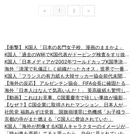
<
1
2
>
【衝撃】 K国人「日本の名門女子校、漫画のままかよ」
K国人「過去のW杯でK国代表がドーピング検査をすり抜けるように注射していたものがこちら…」→「恥ずかしい…（ブルブル」＝K国の反応
K国人「日本メディアが2002年ワールドカップK国準決勝も調査すべきと主張！」→「英国メディアも一斉に指摘‥」
海外「清潔で礼儀正しく組織だったカオス」世界で一番安全だと感じた国を語り合う【海外の反応】
K国人「フランスの有力紙も大韓サッカー協会前代未聞の不祥事を詳細に報道！」→「国際的スキャンダルに発展してしまう‥」
【海外の反応】 アルゼンチン協会、FIFA会長に確固たる支持を表明「隠す気もないんだなｗ」
海外「日本人はなんて気高いんだ！」 英高級紙も驚愕した極限の中の日本人の姿に世界が衝撃
【動画】これはお見事。C国重慶市で珍しい事故が撮影される。
【なぜ？】C国企業に取得されたマンション、日本人が出ていきネパール人で埋まる
社民党 福島みずほ党首、国旗損壊罪に危機感「お子様ランチの日の丸は折っても破っても処罰されない、 どうでしょう。本当にそうなのか」
京都の寺がまた燃える「C国人に脅迫されていた」
K国人「海外が想像するK国人キャラクターのイメージがこちら・・・」
「猫が車を凝視してると思ったら、自分に見とれていた…」（動画）