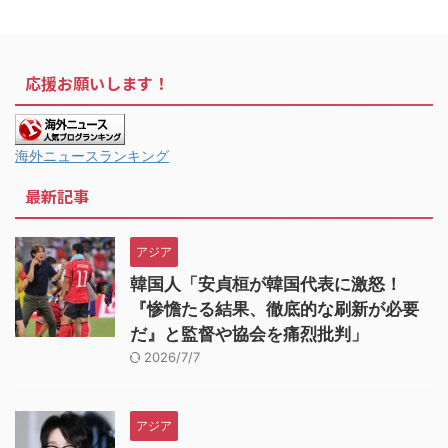
応援お願いします！
海外ニュースランキング
最新記事
アジア
韓国人「安貞桓が韓国代表に激怒！
『惨憺たる結果、徹底的な刷新が必要
だ』と監督や協会を痛烈批判」
2026/7/7
アジア