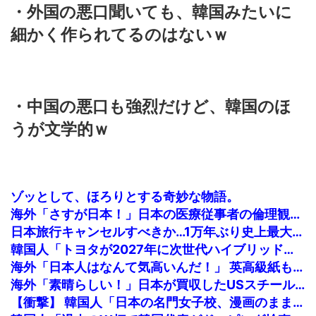
・外国の悪口聞いても、韓国みたいに
細かく作られてるのはないｗ
・中国の悪口も強烈だけど、韓国のほ
うが文学的ｗ
ゾッとして、ほろりとする奇妙な物語。
海外「さすが日本！」日本の医療従事者の倫理観の高さに海外が超感動
日本旅行キャンセルすべきか…1万年ぶり史上最大級の火山の兆し＝韓国の反応
韓国人「トヨタが2027年に次世代ハイブリッドバッテリーを導入へ！最大1000kmの航続距離や超高速充電を目指す」
海外「日本人はなんて気高いんだ！」 英高級紙も驚愕した極限の中の日本人の姿に世界が衝撃
海外「素晴らしい！」日本が買収したUSスチール驚異の大復活に米国人が大喜び
【衝撃】 韓国人「日本の名門女子校、漫画のままかよ」