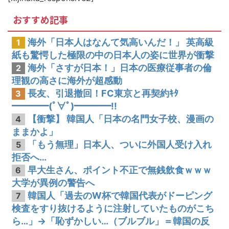
韓国人「韓国サッカー協会の接待問題が今日まで大騒ぎにならなかった理由がこちら…」→「処罰すべき…（ﾌﾞﾙﾌﾞﾙ」＝韓国の反応
おすすめ記事
海外「日本人はなんて気高いんだ！」 英高級
1
紙も驚愕した極限の中の日本人の姿に世界が衝撃
海外「さすが日本！」日本の医療従事者の倫
2
理観の高さに海外が超感動
長友、引退撤回！FC東京と再契約ｷﾀ
3
━━━━(ﾟ∀ﾟ)━━━━!!
【衝撃】 韓国人「日本の名門女子校、漫画の
4
ままかよ」
「もう無理」日本人、ついに外国人受け入れ
5
拒否へ…
早大生さん、ポイント不正で無銭飲食ｗｗｗ
6
大学が異例の警告へ
韓国人「過去のW杯で韓国代表がドーピング
7
検査をすり抜けるように注射していたものがこち
ら…」→「恥ずかしい…（ブルブル」＝韓国の反