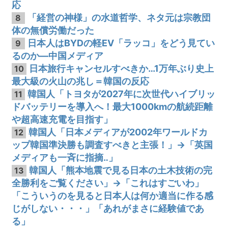
応
「経営の神様」の水道哲学、ネタ元は宗教団
8
体の無償労働だった
日本人はBYDの軽EV「ラッコ」をどう見てい
9
るのか―中国メディア
日本旅行キャンセルすべきか…1万年ぶり史上
10
最大級の火山の兆し＝韓国の反応
韓国人「トヨタが2027年に次世代ハイブリッ
11
ドバッテリーを導入へ！最大1000kmの航続距離
や超高速充電を目指す」
韓国人「日本メディアが2002年ワールドカ
12
ップ韓国準決勝も調査すべきと主張！」→「英国
メディアも一斉に指摘‥」
韓国人「熊本地震で見る日本の土木技術の完
13
全勝利をご覧ください」→「これはすごいわ」
「こういうのを見ると日本人は何か適当に作る感
じがしない・・・」「あれがまさに経験値であ
る」