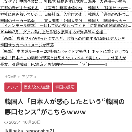
【なぜ？】中国企業に取得されたマンション、日本人が出ていきネパール人で埋まる
社民党 福島みずほ党首、国旗損壊罪に危機感「お子様ランチの日の丸は折っても破っても処罰されない、 どうでしょう。本当にそうなのか」
海外「大谷翔平が勝ち越しの絶好機でダブルプレー…」
京都の寺がまた燃える「中国人に脅迫されていた」
【重要】時事通信の分かりづらい記事でネット混乱！「特定技能2号に5年枠登場」を移民拡大と勘違いし反対パブコメが〇到 ※実際は3年で永住申請できた穴を塞ぐ改正
韓国人「“韓国サッカー”性接待の試合結果をご覧ください」→「マッサージ効果は間違いないねｗ」「これが本当のベッドサッカーだ」
神社に住み着いていたネパール国籍の男が逮捕されました #移民 #外国人
日経社説、入管庁の永住許可厳格化を猛批判「永住外国人の生活保護受給をなくす目的、外国人の意欲をそがないか懸念」「外国人を一時的な労働力ではなく、処遇改善などで定着を後押しすべき」
韓国人「過去のW杯で韓国代表がドーピング検査をすり抜けるように注射していたものがこちら…」→「恥ずかしい…（ﾌﾞﾙﾌﾞﾙ」＝韓国の反応
韓国のサッカー協会、W杯予選等を裁くために訪韓した外国人審判を「性接待」していた……大して強くもないチームが潤沢な予算を持ってりゃそうなるわな
東大調査「外国人受け入れ反対」大幅増（20.7pt増）、若い世代で増加幅大
韓国人「韓国サッカー協会、外国人審判に“性接待”報道・・・」→「2002年の審判買収が事実だったのか？」「日本人が言ってたこと正しかったね・・・」「もうサッカー代表、サッカー協会解散しよう」
【イオンモール熊本】 一転して話が変わってくる「従業員の避難誘導の証言が複数」イオン側が社内規定に抵触していた疑い
中国政府「原爆投下の背景こそ反省が必要だ」と主張
デニー支援の小沢一郎氏（一般人）、辺野古沖事故について「玉城デニー知事の責任ではないが、不幸な出来事を悪宣伝に利用する人がいる」
韓国人「日本メディアが2002年ワールドカップ韓国準決勝も調査すべきと主張！」→「英国メディアも一斉に指摘‥」
1944年7月、グアム島に上陸作戦を展開する米海兵隊を空撮！
韓国政府「3年前に石炭火発のアンモニア混焼で協力するっていったけどあれ取りやめな。政権変わったし」……韓国とまともな協力ができない理由、これなんですよね
韓国人「海外が想像する韓国人キャラクターのイメージがこちら・・・」
韓国人「韓国サッカー協会の接待問題が今日まで大騒ぎにならなかった理由がこちら…」→「処罰すべき…（ﾌﾞﾙﾌﾞﾙ」＝韓国の反応
【画像】 農家ワイが作ったタマネギ、お前らの想像する1.5倍はデカいぞ
入国拒否の半数が日本人!? 「オーストラリアで日本人女性が売春」
「猫が車を凝視してると思ったら、自分に見とれていた…」（動画）
海外「大谷翔平がドジャースでfWAR25.0到達！歴史的ペースに海外騒然…」
韓国サッカーのイメージが墜落
【ヤバい】100件以上の窃盗をしたトルコ国籍の男3人を逮捕 #移民 #外国人
16歳の清水空跳が100m10秒00を記録して桐生祥秀の高校記録を更新、海外陸上競技ファンも大衝撃（海外の反応）
海外「大谷翔平が1試合2発！完全に人間離れしているんだが…」
【衝撃】 中国製ルーター20機種にバックドア発見！ ネットに繋ぐだけで35秒ごとに中国のサーバーと通信
日本の神社仏閣が22日に１回燃えてる。
海外「大谷翔平がワールドシリーズ3連覇＆WSMVPなら歴代何位？海外ファンの答えがこちら」
海外「日本のこの場所は現実とは思えないレベルで美しい…！」外国人が感動する日本の景色とは・・・？【海外の反応】
【動画】ロシア軍のドローンをネット発射装置で撃墜するウクライナ。
韓国人「日本の女子高生のセーラー服と外国人観光客の関係性」
長友、引退撤回！FC東京と再契約ｷﾀ━━━━(ﾟ∀ﾟ)━━━━!!
【動画】逃げる判断はやっ！埼玉でスマホ運転のプリウスに当て逃げされる車載。
【MLB】化け物みたいな球を投げるクローザーを先発に転向させないのはなんで？ → 「100mとマラソンの違い」「先発は2－3種類の一級品の変化球が必要だからな」
HOME
>
アジア
>
飲み屋でケンカした相手をコロした男の弁護をした。そして数年後、因果応報を思わせる出来事が…
【警告】 医師「米国では”ヘロインと同じくらいヤバい薬”が日本では平気で処方されてる」
アジア
歴史/文化/生活
韓国の反応
【悲報】 夏のピーク、もう終わってたｗｗｗｗｗ
【緊急】 今の若者に急増している『コレ』依存、めちゃくちゃ深刻な模様w w w w w w w w w w
韓国人「日本人が感心したという“韓国の
【吉報】 博多どんたくエチすぎるｗｗｗｗｗｗｗｗｗｗｗｗｗｗｗ
悪口センス”がこちらｗｗｗ
韓国人「“韓国サッカー”性接待の試合結果をご覧ください」→「マッサージ効果は間違いないねｗ」「これが本当のベッドサッカーだ」
韓国人「過去のW杯で韓国代表がドーピング検査をすり抜けるように注射していたものがこちら…」→「恥ずかしい…（ﾌﾞﾙﾌﾞﾙ」＝韓国の反応
2025年10月26日
韓国人「韓国サッカー協会、外国人審判に“性接待”報道・・・」→「2002年の審判買収が事実だったのか？」「日本人が言ってたこと正しかったね・・・」「もうサッカー代表、サッカー協会解散しよう」
韓国人「日本メディアが2002年ワールドカップ韓国準決勝も調査すべきと主張！」→「英国メディアも一斉に指摘‥」
[kijinaka_responsive2]