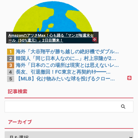
AmazonのアツさMax！心も踊る「マンガ毎週末セ
ール（50%還元）」2日目襲来！
海外「大谷翔平が勝ち越しの絶好機でダブル...
1
韓国人「同じ日本人なのに…」村上宗隆が2...
2
海外「日本のこの場所は現実とは思えないレ...
3
長友、引退撤回！FC東京と再契約ｷﾀ━━...
4
【MLB】化け物みたいな球を投げるクロー...
5
記事検索
アーカイブ