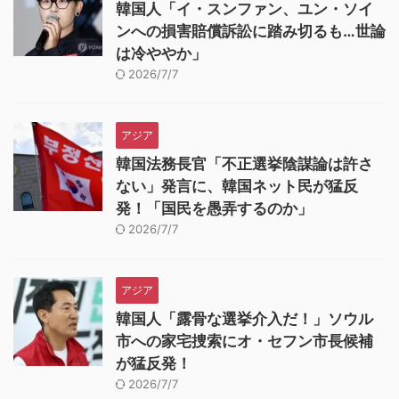
韓国人「イ・スンファン、ユン・ソイ
ンへの損害賠償訴訟に踏み切るも…世論
は冷ややか」
2026/7/7
アジア
韓国法務長官「不正選挙陰謀論は許さ
ない」発言に、韓国ネット民が猛反
発！「国民を愚弄するのか」
2026/7/7
アジア
韓国人「露骨な選挙介入だ！」ソウル
市への家宅捜索にオ・セフン市長候補
が猛反発！
2026/7/7