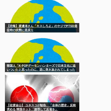
【悲報】渡邊渚さん「キスしろよ」のヤジでPTSD発
症時の状態に逆戻り
韓国人「K-POPデーモンハンターズで日本文化に追
いついたと思ったのに、逆に突き放されてしまった
模様・・・」
【佐渡金山】 ユネスコが勧告、「全体の歴史」反映
求める 韓国ネット「謝罪して反省を」