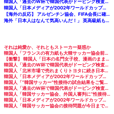
韓国人「過去のW杯で韓国代表がドーピング検査をすり抜けるように注射していたものがこちら…」→「恥ずかしい…（ブルブル」＝韓国の反応
韓国人「日本メディアが2002年ワールドカップ韓国準決勝も調査すべきと主張！」→「英国メディアも一斉に指摘‥」
【海外の反応】 アルゼンチン協会、FIFA会長に確固たる支持を表明「隠す気もないんだなｗ」
海外「日本人はなんて気高いんだ！」 英高級紙も驚愕した極限の中の日本人の姿に世界が衝撃
それは純愛か、それともストーカー疑惑か
韓国人「フランスの有力紙も大韓サッカー協会前代未聞の不祥事を詳細に報道！」→「国際的スキャンダルに発展してしまう‥」
【衝撃】 韓国人「日本の名門女子校、漫画のままかよ」
韓国人「過去のW杯で韓国代表がドーピング検査をすり抜けるように注射していたものがこちら…」→「恥ずかしい…（ブルブル」＝韓国の反応
韓国人「北米市場で売れまくりトヨタに続き日本のホンダやスズキも今年第2四半期に大幅な黒字を記録！」→「あまりにも見事なV字回復‥」
韓国人「日本メディアが2002年ワールドカップ韓国準決勝も調査すべきと主張！」→「英国メディアも一斉に指摘‥」
韓国人「“韓国サッカー”性接待の試合結果をご覧ください」→「マッサージ効果は間違いないねｗ」「これが本当のベッドサッカーだ」
韓国人「過去のW杯で韓国代表がドーピング検査をすり抜けるように注射していたものがこちら…」→「恥ずかしい…（ﾌﾞﾙﾌﾞﾙ」＝韓国の反応
韓国人「韓国サッカー協会、外国人審判に“性接待”報道・・・」→「2002年の審判買収が事実だったのか？」「日本人が言ってたこと正しかったね・・・」「もうサッカー代表、サッカー協会解散しよう」
韓国人「日本メディアが2002年ワールドカップ韓国準決勝も調査すべきと主張！」→「英国メディアも一斉に指摘‥」
韓国人「韓国サッカー協会の接待問題が今日まで大騒ぎにならなかった理由がこちら…」→「処罰すべき…（ﾌﾞﾙﾌﾞﾙ」＝韓国の反応