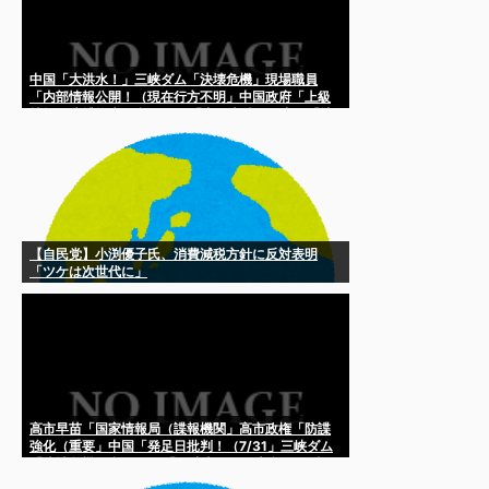
中国「大洪水！」三峡ダム「決壊危機」現場職員
「内部情報公開！（現在行方不明」中国政府「上級
技師を逮捕拘束」台風12号「中国上陸！」中国「地
震発生（7/28」→
【自民党】小渕優子氏、消費減税方針に反対表明
「ツケは次世代に」
高市早苗「国家情報局（諜報機関」高市政権「防諜
強化（重要」中国「発足日批判！（7/31」三峡ダム
「決壊危機」台風13号「三峡直行！（大豪雨予測」
中国「あっ」→