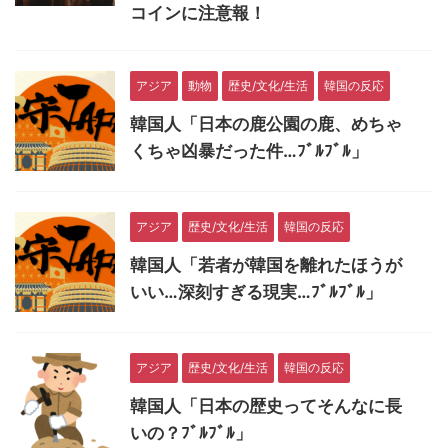
コインに注意報！
アジア
動物
歴史/文化/生活
韓国の反応
韓国人「日本の鹿公園の鹿、めちゃ
くちゃ凶暴だった件…ﾌﾞﾙﾌﾞﾙ」
アジア
歴史/文化/生活
韓国の反応
韓国人「若者が韓国を離れたほうが
いい…深刻すぎる現実…ﾌﾞﾙﾌﾞﾙ」
アジア
歴史/文化/生活
韓国の反応
韓国人「日本の歴史ってそんなに長
いの？ﾌﾞﾙﾌﾞﾙ」