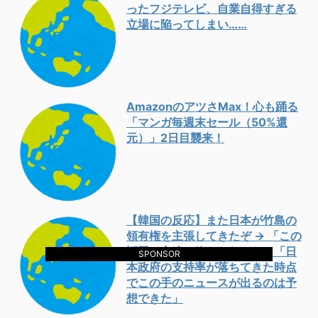
ったフジテレビ、自業自得すぎる
立場に陥ってしまい……
AmazonのアツさMax！心も踊る
「マンガ毎週末セール（50%還
元）」2日目襲来！
【韓国の反応】また日本が竹島の
領有権を主張してきたぞ → 「この
話題は永遠に終わらないな」「日
SPONSOR
本政府の支持率が落ちてきた時点
でこの手のニュースが出るのは予
想できた」