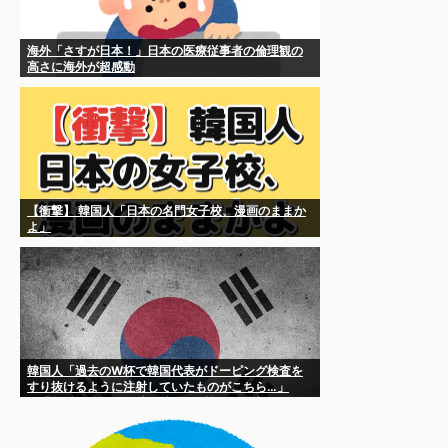
海外「さすが日本！」日本の医療従事者の倫理観の
高さに海外が超感動
【衝撃】 韓国人「日本の名門女子校、漫画のままか
よ」
韓国人「過去のW杯で韓国代表がドーピング検査を
すり抜けるように注射していたものがこちら…」
→「恥ずかしい…（ブルブル」＝韓国の反応