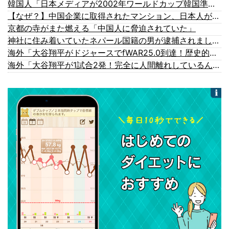
韓国人「日本メディアが2002年ワールドカップ韓国準決勝も調査すべきと主張！」→「英国メディアも一斉に指摘‥」
【なぜ？】中国企業に取得されたマンション、日本人が出ていきネパール人で埋まる
京都の寺がまた燃える「中国人に脅迫されていた」
神社に住み着いていたネパール国籍の男が逮捕されました #移民 #外国人
海外「大谷翔平がドジャースでfWAR25.0到達！歴史的ペースに海外騒然…」
海外「大谷翔平が1試合2発！完全に人間離れしているんだが…」