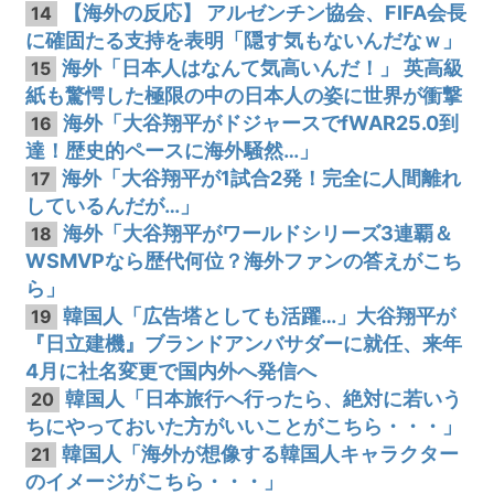
【海外の反応】 アルゼンチン協会、FIFA会長
14
に確固たる支持を表明「隠す気もないんだなｗ」
海外「日本人はなんて気高いんだ！」 英高級
15
紙も驚愕した極限の中の日本人の姿に世界が衝撃
海外「大谷翔平がドジャースでfWAR25.0到
16
達！歴史的ペースに海外騒然…」
海外「大谷翔平が1試合2発！完全に人間離れ
17
しているんだが…」
海外「大谷翔平がワールドシリーズ3連覇＆
18
WSMVPなら歴代何位？海外ファンの答えがこち
ら」
韓国人「広告塔としても活躍…」大谷翔平が
19
『日立建機』ブランドアンバサダーに就任、来年
4月に社名変更で国内外へ発信へ
韓国人「日本旅行へ行ったら、絶対に若いう
20
ちにやっておいた方がいいことがこちら・・・」
韓国人「海外が想像する韓国人キャラクター
21
のイメージがこちら・・・」