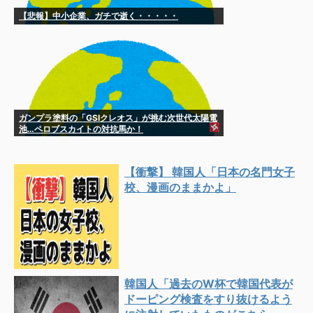
【悲報】中小企業、ガチで逝く・・・・・
ガンプラ塗料の「GSIクレオス」が挑む次世代太陽電
池…ペロブスカイトの対抗馬か！
【衝撃】 韓国人「日本の名門女子
校、漫画のままかよ」
韓国人「過去のW杯で韓国代表が
ドーピング検査をすり抜けるよう