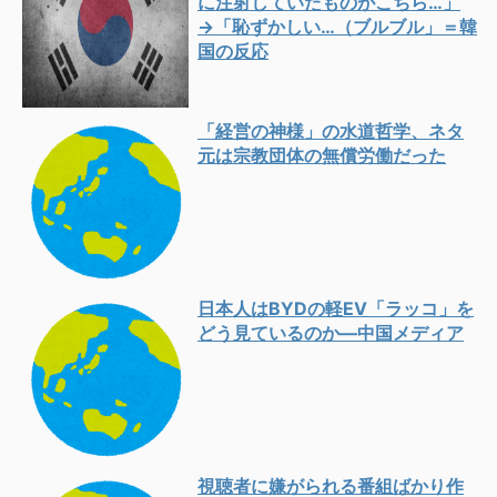
に注射していたものがこちら…」
→「恥ずかしい…（ブルブル」＝韓
国の反応
「経営の神様」の水道哲学、ネタ
元は宗教団体の無償労働だった
日本人はBYDの軽EV「ラッコ」を
どう見ているのか―中国メディア
視聴者に嫌がられる番組ばかり作