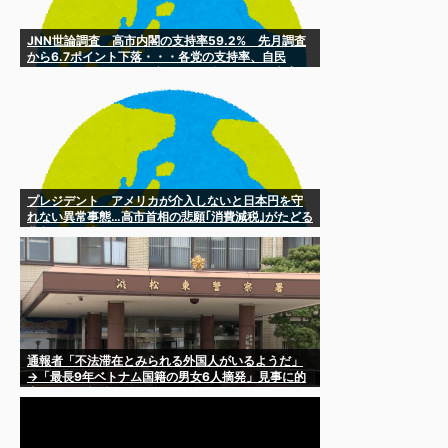
JNN世論調査 高市内閣の支持率59.2% 先月調査
から6.7ポイント下落・・・各党の支持率、自民
30.9%、国民3.0%、維新2.9%、参政2.7%、立憲
2.4%、共産2.3%、中道1.9%、公明1.4%、みらい
1.4% [8/5]
プレジデント アメリカが介入しないと日本円を守
れない異常事態…高市首相の悲願｢消費減税｣がたどる
悲劇的な結末 [8/5]
通報者「不法滞在とみられる外国人がいるようだ」
→「最長9年ベトナム国籍の男女6人摘発」見事に的
中したので報償金GETか