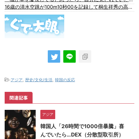
16歳の清水空跳が100m10秒00を記録して桐生祥秀の高校記録を更新、海外陸上競技ファンも大衝撃（海外の反応）
-
アジア
,
歴史/文化/生活
,
韓国の反応
関連記事
アジア
韓国人「26時間で1000倍暴騰」喜
んでいたら…DEX（分散型取引所）