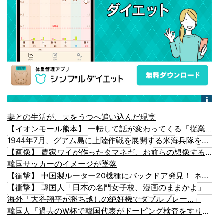
妻との生活が、夫をうつへ追い込んだ現実
【イオンモール熊本】 一転して話が変わってくる「従業員の避難誘導の証言が複数」イオン側が社内規定に抵触していた疑い
1944年7月、グアム島に上陸作戦を展開する米海兵隊を空撮！
【画像】 農家ワイが作ったタマネギ、お前らの想像する1.5倍はデカいぞ
韓国サッカーのイメージが墜落
【衝撃】 中国製ルーター20機種にバックドア発見！ ネットに繋ぐだけで35秒ごとに中国のサーバーと通信
【衝撃】 韓国人「日本の名門女子校、漫画のままかよ」
海外「大谷翔平が勝ち越しの絶好機でダブルプレー…」
韓国人「過去のW杯で韓国代表がドーピング検査をすり抜けるように注射していたものがこちら…」→「恥ずかしい…（ブルブル」＝韓国の反応