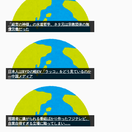
「経営の神様」の水道哲学、ネタ元は宗教団体の無
償労働だった
日本人はBYDの軽EV「ラッコ」をどう見ているのか
―中国メディア
視聴者に嫌がられる番組ばかり作ったフジテレビ、
自業自得すぎる立場に陥ってしまい……