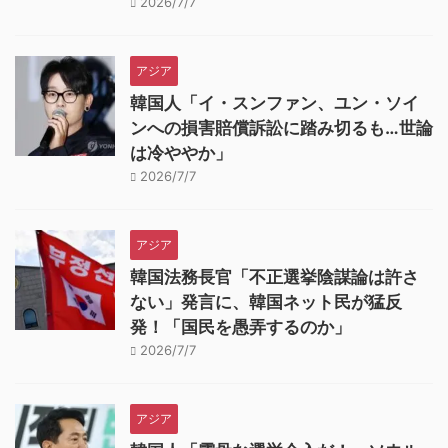
2026/7/7
アジア
韓国人「イ・スンファン、ユン・ソイ
ンへの損害賠償訴訟に踏み切るも…世論
は冷ややか」
2026/7/7
アジア
韓国法務長官「不正選挙陰謀論は許さ
ない」発言に、韓国ネット民が猛反
発！「国民を愚弄するのか」
2026/7/7
アジア