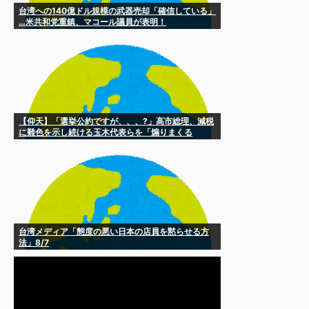
台湾への140億ドル規模の武器売却「確信している」
…米共和党重鎮、マコール議員が表明！
【仰天】「選挙公約ですが、、、?」高市総理、減税
に難色を示し続ける玉木代表らを「煽りまくる
wwwww」
台湾メディア「態度の悪い日本の店員を黙らせる方
法」8/7