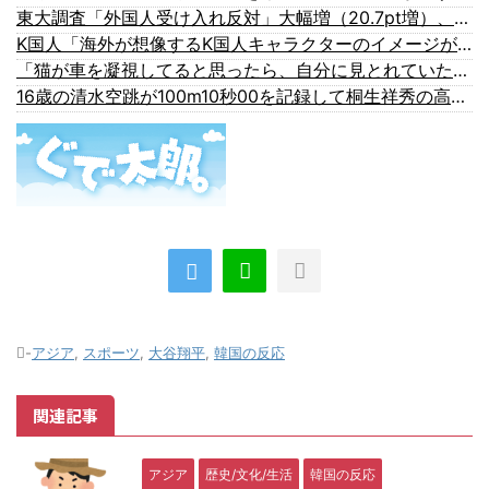
東大調査「外国人受け入れ反対」大幅増（20.7pt増）、若い世代で増加幅大
K国人「海外が想像するK国人キャラクターのイメージがこちら・・・」
「猫が車を凝視してると思ったら、自分に見とれていた…」（動画）
16歳の清水空跳が100m10秒00を記録して桐生祥秀の高校記録を更新、海外陸上競技ファンも大衝撃（海外の反応）
-
アジア
,
スポーツ
,
大谷翔平
,
韓国の反応
関連記事
アジア
歴史/文化/生活
韓国の反応