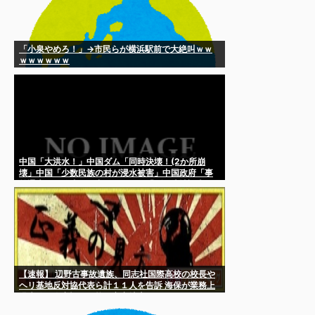
「小泉やめろ！」→市民らが横浜駅前で大絶叫ｗｗ
ｗｗｗｗｗｗ
中国「大洪水！」中国ダム「同時決壊！(2か所崩
壊」中国「少数民族の村が浸水被害」中国政府「事
前通告なし放流！」中国メディア「ダム決壊調査！
(報道消える」→
【速報】 辺野古事故遺族、同志社国際高校の校長や
ヘリ基地反対協代表ら計１１人を告訴 海保が業務上
過失致死傷容疑で同校を家宅捜索