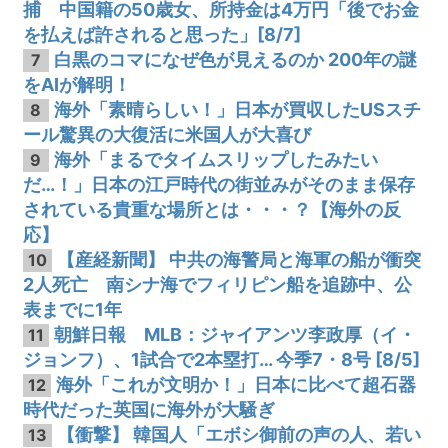
捕 中国籍の50歳女、所持金は4万円「後でお金
を払えば許されると思った」[8/7]
白黒のコマになぜ色が見えるのか 200年の謎
7
をAIが解明！
海外「素晴らしい！」日本が買収したUSスチ
8
ール驚異の大復活に米国人が大喜び
海外「まるでタイムスリップしたみたい
9
だ…！」日本の江戸時代の街並みがそのまま保存
されている貴重な場所とは・・・？【海外の反
応】
【産経新聞】 中共の海警局と海軍の船が衝突
10
2人死亡 南シナ海でフィリピン船を追跡中、公
表までに1年
朝鮮日報 MLB：ジャイアンツ李政厚（イ・
11
ジョンフ）、1試合で2本塁打… 今季7・8号 [8/5]
海外「これが文明か！」日本に比べて超石器
12
時代だった英国に海外が大騒ぎ
【衝撃】 韓国人「エボシ御前の声の人、若い
13