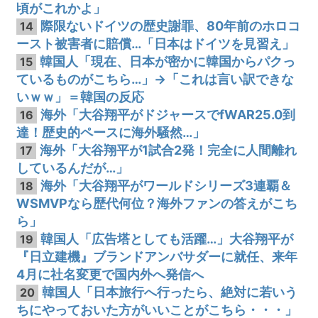
頃がこれかよ」
際限ないドイツの歴史謝罪、80年前のホロコ
14
ースト被害者に賠償…「日本はドイツを見習え」
韓国人「現在、日本が密かに韓国からパクっ
15
ているものがこちら…」→「これは言い訳できな
いｗｗ」＝韓国の反応
海外「大谷翔平がドジャースでfWAR25.0到
16
達！歴史的ペースに海外騒然…」
海外「大谷翔平が1試合2発！完全に人間離れ
17
しているんだが…」
海外「大谷翔平がワールドシリーズ3連覇＆
18
WSMVPなら歴代何位？海外ファンの答えがこち
ら」
韓国人「広告塔としても活躍…」大谷翔平が
19
『日立建機』ブランドアンバサダーに就任、来年
4月に社名変更で国内外へ発信へ
韓国人「日本旅行へ行ったら、絶対に若いう
20
ちにやっておいた方がいいことがこちら・・・」