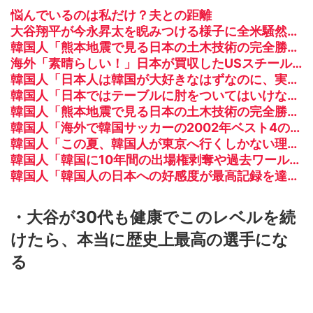
悩んでいるのは私だけ？夫との距離
大谷翔平が今永昇太を睨みつける様子に全米騒然！←「最高の二人」（海外の反応）
韓国人「熊本地震で見る日本の土木技術の完全勝利をご覧ください」→「これはすごいわ」「こういうのを見ると日本人は何か適当に作る感じがしない・...
海外「素晴らしい！」日本が買収したUSスチール驚異の大復活に米国人が大喜び
韓国人「日本人は韓国が大好きなはずなのに、実は東南アジアの人たちと同列に見ているというのは本当なのですか？」
韓国人「日本ではテーブルに肘をついてはいけない？日本の食事マナーが想像以上に厳格すぎて韓国人が衝撃！」→「これが日本の食事マナーか？‥」
韓国人「熊本地震で見る日本の土木技術の完全勝利をご覧ください」→「これはすごいわ」「こういうのを見ると日本人は何か適当に作る感じがしない・・・」「あれがまさに経験値である」
韓国人「海外で韓国サッカーの2002年ベスト4の実力は、実際にはどれくらい認められてるんだ…？（ﾌﾞﾙﾌﾞﾙ」＝韓国の反応
韓国人「この夏、韓国人が東京へ行くしかない理由がこちら…」→「快適そうでめちゃくちゃ羨ましい…（ﾌﾞﾙﾌﾞﾙ」＝韓国の反応
韓国人「韓国に10年間の出場権剥奪や過去ワールドカップ、オリンピック予選の記録削除を要求するFIFA公式制裁を海外メディアが報道！」
韓国人「韓国人の日本への好感度が最高記録を達成した理由」
・大谷が30代も健康でこのレベルを続
けたら、本当に歴史上最高の選手にな
る