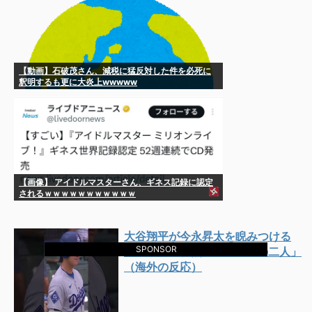
【動画】石破茂さん、減税に猛反対した件を必死に
釈明するも更に大炎上wwwww
【画像】 アイドルマスターさん、ギネス記録に認定
されるｗｗｗｗｗｗｗｗｗｗｗ
大谷翔平が今永昇太を睨みつける
SPONSOR
様子に全米騒然！←「最高の二人」
（海外の反応）