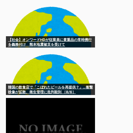
【社会】オンワードHDが従業員に貴重品の常時携行
を義務付け 熊本地震被災を受けて
韓国の飲食店で「こぼれたビールを再提供？」…衝撃
映像が拡散、衛生管理に批判殺到 ［8/6］