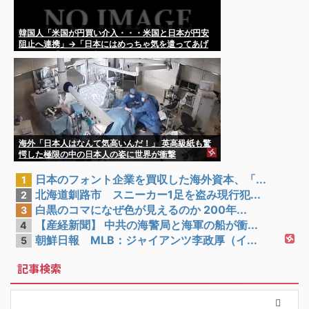
韓国人「米国が円買い介入・・・米国と日本が円安
阻止へ連携」→「日本にはめっちゃ気を遣ってあげ
るねｗ」「ウォンも救ってくれ・・・」
海外「日本人はなんて気高いんだ！」 英高級紙も驚
愕した極限の中の日本人の姿に世界が衝撃
日本のフォント企業を買収した海外資本、「...
1
北海道釧路市 スニーカー1足を盗み現行犯...
2
白黒のコマになぜ色が見えるのか 200年...
3
【産経新聞】 中共の海警局と海軍の船が衝...
4
朝鮮日報 MLB：ジャイアンツ李政厚（イ...
5
記事検索