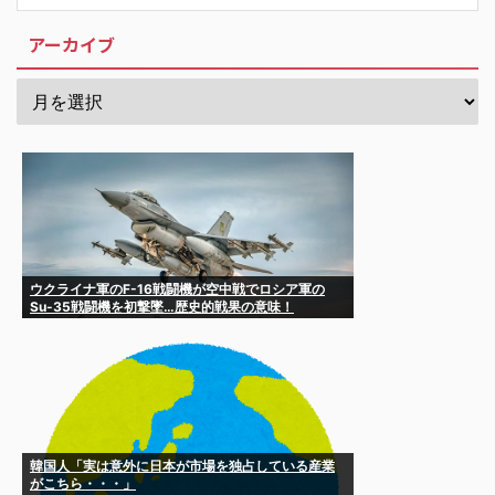
アーカイブ
ウクライナ軍のF-16戦闘機が空中戦でロシア軍の
Su-35戦闘機を初撃墜…歴史的戦果の意味！
韓国人「実は意外に日本が市場を独占している産業
がこちら・・・」