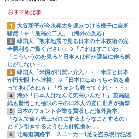
韓国人「韓国人の日本への好感度が最高記録を達成した理由」
おすすめ記事
大谷翔平が今永昇太を睨みつける様子に全米
1
騒然！←「最高の二人」（海外の反応）
韓国人「熊本地震で見る日本の土木技術の完
2
全勝利をご覧ください」→「これはすごいわ」
「こういうのを見ると日本人は何か適当に作る感
じがしない・...
韓国人「米国が円買い介入・・・米国と日本
3
が円安阻止へ連携」→「日本にはめっちゃ気を遣
ってあげるねｗ」「ウォンも救ってくれ・・・」
海外「日本人はなんて気高いんだ！」 英高級
4
紙も驚愕した極限の中の日本人の姿に世界が衝撃
日本のフォント企業を買収した海外資本、
5
「なんで自ら売上ゼロにするようなことするの」
とドン引きするような方針転換を……
北海道釧路市 スニーカー1足を盗み現行犯逮
6