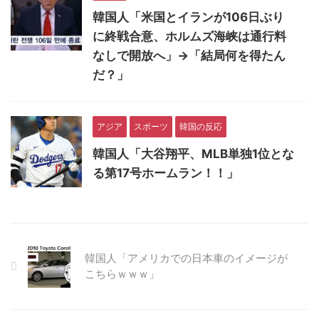
韓国人「米国とイランが106日ぶり
に終戦合意、ホルムズ海峡は通行料
なしで開放へ」→「結局何を得たん
だ？」
アジア
スポーツ
韓国の反応
韓国人「大谷翔平、MLB単独1位とな
る第17号ホームラン！！」
韓国人「アメリカでの日本車のイメージが
こちらｗｗｗ」