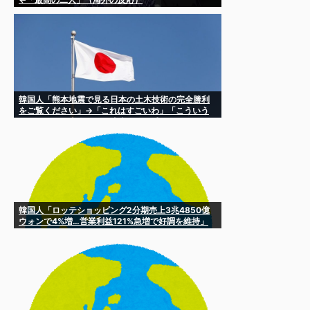
韓国人「熊本地震で見る日本の土木技術の完全勝利
をご覧ください」→「これはすごいわ」「こういう
のを見ると日本人は何か適当に作る感じがしな
い・...
韓国人「ロッテショッピング2分期売上3兆4850億
ウォンで4%増…営業利益121%急増で好調を維持」