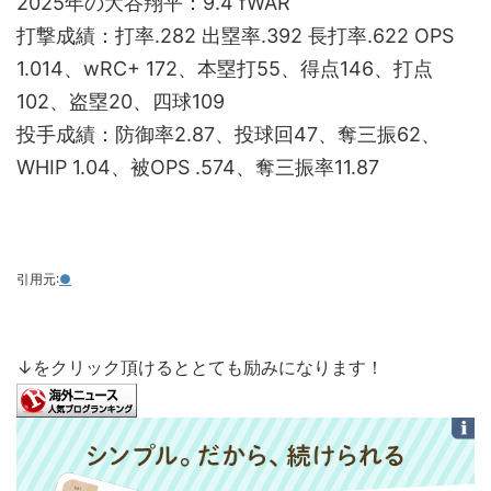
2025年の大谷翔平：9.4 fWAR
打撃成績：打率.282 出塁率.392 長打率.622 OPS
1.014、wRC+ 172、本塁打55、得点146、打点
102、盗塁20、四球109
投手成績：防御率2.87、投球回47、奪三振62、
WHIP 1.04、被OPS .574、奪三振率11.87
引用元:
●
↓をクリック頂けるととても励みになります！