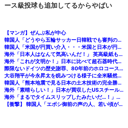
ース級投球も追加してるからやばい
【マンガ】ぜんぶ私が中心
韓国人「どうやら五輪サッカー日韓戦でも審判の接待があった模様…」→「メダル剥奪なのでは…？（ブルブル」＝韓国の反応
韓国人「米国が円買い介入・・・米国と日本が円安阻止へ連携」→「日本にはめっちゃ気を遣ってあげるねｗ」「ウォンも救ってくれ・・・」
海外「日本人はなんて気高いんだ！」 英高級紙も驚愕した極限の中の日本人の姿に世界が衝撃
海外「これが文明か！」日本に比べて超石器時代だった英国に海外が大騒ぎ
際限ないドイツの歴史謝罪、80年前のホロコースト被害者に賠償…「日本はドイツを見習え」
大谷翔平が今永昇太を睨みつける様子に全米騒然！←「最高の二人」（海外の反応）
韓国人「熊本地震で見る日本の土木技術の完全勝利をご覧ください」→「これはすごいわ」「こういうのを見ると日本人は何か適当に作る感じがしない・...
海外「素晴らしい！」日本が買収したUSスチール驚異の大復活に米国人が大喜び
海外「まるでタイムスリップしたみたいだ…！」日本の江戸時代の街並みがそのまま保存されている貴重な場所とは・・・？【海外の反応】
【衝撃】 韓国人「エボシ御前の声の人、若い頃がこれかよ」