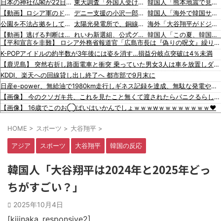
日本の神社仏閣が22日に１回燃えてる。
東大調査「外国人受け入れ反対」大幅増（20.7pt増）、若い世代で増加幅大
韓国人「熊本地震で見る日本の土木技術の完全勝利をご覧ください」→「これはすごいわ」「こういうのを見ると日本人は何か適当に作る感じがしない・・・」「あれがまさに経験値である」
【動画】ロシア軍のドローンをネット発射装置で撃墜するウクライナ。
デニー支援の小沢一郎氏（一般人）、辺野古沖事故について「玉城デニー知事の責任ではないが、不幸な出来事を悪宣伝に利用する人がいる」
韓国人「海外で韓国サッカーの2002年ベスト4の実力は、実際にはどれくらい認められてるんだ…？（ﾌﾞﾙﾌﾞﾙ」＝韓国の反応
公園を不法占拠をして騒音を撒き散らした反対派を警察が撤去しました！
太陽光発電所で、銅線およそ2.2トン（時価およそ330万円相当）盗んだなど、ベトナム国籍（無職）２人逮捕、盗まれた銅線の半分はすでに売却 富山で「金属盗対策法違反（去年9月施行）」による検挙は初
海外「大谷翔平がドジャースでfWAR25.0到達！歴史的ペースに海外騒然…」
【動画】逃げる判断はやっ！埼玉でスマホ運転のプリウスに当て逃げされる車載。
れいわ新選組、公式グッズ半額セールｗｗｗｗ
韓国人「この夏、韓国人が東京へ行くしかない理由がこちら…」→「快適そうでめちゃくちゃ羨ましい…（ﾌﾞﾙﾌﾞﾙ」＝韓国の反応
【平和宣言を非難】 ロシア外務省報道官「広島市長は『偽りの呪文』繰り返している」
どうなる？河合ゆうすけが県知事選へ立候補！
小沢一郎氏、玉城デニー知事を全力応援表明 「このままでは勝てない」中道の態度を批判 玉城氏「小沢氏は政治の師匠」※中道は支援表明せず
韓国人「韓国に10年間の出場権剥奪や過去ワールドカップ、オリンピック予選の記録削除を要求するFIFA公式制裁を海外メディアが報道！」
K-POPアイドルの約半数が3年後には姿を消す…損益分岐点突破は4％未満
米国・欧州でも「韓国旅行」ブーム [8/7] [昆虫図鑑★]
韓国人「海外が想像する韓国人キャラクターのイメージがこちら・・・」
韓国人「韓国人の日本への好感度が最高記録を達成した理由」
【鹿児島】 突然右折し路面電車と衝突 乗っていた男女3人は車を放置しダッシュで逃走中
韓国人「韓国のネットフリックスで初めて１位になった日本のコンテンツについて」「今シーズンは女性が可愛い」
「猫が車を凝視してると思ったら、自分に見とれていた…」（動画）
海外「大谷翔平が1試合2発！完全に人間離れしているんだが…」
KDDI、楽天への回線貸し出し終了へ 都市部で9月末に
韓国政府「3年前に石炭火発のアンモニア混焼で協力するっていったけどあれ取りやめな。政権変わったし」……韓国とまともな協力ができない理由、これなんですよね
16歳の清水空跳が100m10秒00を記録して桐生祥秀の高校記録を更新、海外陸上競技ファンも大衝撃（海外の反応）
海外「大谷翔平がワールドシリーズ3連覇＆WSMVPなら歴代何位？海外ファンの答えがこちら」
日産e-power、無給油で1980km走行しギネス記録を達成、無駄な発電や送電ロスなくEVよりエコを証明
入国拒否の半数が日本人!? 「オーストラリアで日本人女性が売春」
韓国人「日本の女子高生のセーラー服と外国人観光客の関係性」
【画像】 今のクソガキ共、これを見たこと無くて渡されたらパニクるらしいｗｗｗｗｗｗｗｗｗｗｗｗｗ
財源言わない減税は無責任！→使い方言わないのも無責任では？
韓国人「広告塔としても活躍…」大谷翔平が『日立建機』ブランドアンバサダーに就任、来年4月に社名変更で国内外へ発信へ
【画像】 16歳でこのお◯ぱいはいかんでしょｗｗｗwｗｗｗｗｗｗｗｗ❤
【動画】よく助けられたな。岐阜の川で外国人が溺れてしまう事故。
彼氏が『この車』買おうとして私とケンカになってるんだけどｗｗｗｗｗｗ
HOME
>
スポーツ
>
大谷翔平
>
日本をダメにした総理大臣、ワースト１位が同点でこの人ｗｗｗｗｗｗ
【画像】 まま「なんかプール入ってたら学生にめっちゃ見られたw」
アジア
スポーツ
大谷翔平
韓国の反応
白黒のコマになぜ色が見えるのか 200年の謎をAIが解明！
【産経新聞】 中共の海警局と海軍の船が衝突2人〇亡 南シナ海でフィリピン船を追跡中、公表までに1年
韓国人「大谷翔平は2024年と2025年どっ
朝鮮日報 MLB：ジャイアンツ李政厚（イ・ジョンフ）、1試合で2本塁打… 今季7・8号 [8/5]
ちがすごい？」
韓国人「熊本地震で見る日本の土木技術の完全勝利をご覧ください」→「これはすごいわ」「こういうのを見ると日本人は何か適当に作る感じがしない・・・」「あれがまさに経験値である」
韓国人「海外で韓国サッカーの2002年ベスト4の実力は、実際にはどれくらい認められてるんだ…？（ﾌﾞﾙﾌﾞﾙ」＝韓国の反応
2025年10月4日
韓国人「この夏、韓国人が東京へ行くしかない理由がこちら…」→「快適そうでめちゃくちゃ羨ましい…（ﾌﾞﾙﾌﾞﾙ」＝韓国の反応
韓国人「韓国に10年間の出場権剥奪や過去ワールドカップ、オリンピック予選の記録削除を要求するFIFA公式制裁を海外メディアが報道！」
[kijinaka_responsive2]