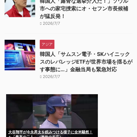
韓国人「露骨な選挙介入だ！」ソウル
市への家宅捜索にオ・セフン市長候補
が猛反発！
2026/7/7
アジア
韓国人「サムスン電子・SKハイニック
スのレバレッジETFが世界市場を揺るが
す事態に…」金融当局も緊急対応
2026/7/7
大谷翔平が今永昇太を睨みつける様子に全米騒然！
←「最高の二人」（海外の反応）