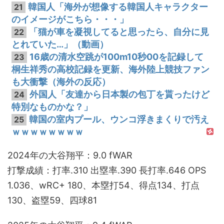
韓国人「海外が想像する韓国人キャラクター
21
のイメージがこちら・・・」
「猫が車を凝視してると思ったら、自分に見
22
とれていた…」（動画）
16歳の清水空跳が100m10秒00を記録して
23
桐生祥秀の高校記録を更新、海外陸上競技ファン
も大衝撃（海外の反応）
外国人「友達から日本製の包丁を貰ったけど
24
特別なものかな？」
韓国の室内プール、ウンコ浮きまくりで汚え
25
ｗｗｗｗｗｗｗｗ
2024年の大谷翔平：9.0 fWAR
打撃成績：打率.310 出塁率.390 長打率.646 OPS
1.036、wRC+ 180、本塁打54、得点134、打点
130、盗塁59、四球81