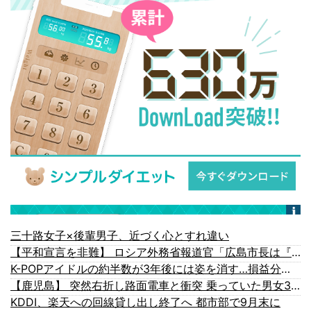
三十路女子×後輩男子、近づく心とすれ違い
【平和宣言を非難】 ロシア外務省報道官「広島市長は『偽りの呪文』繰り返している」
K-POPアイドルの約半数が3年後には姿を消す…損益分岐点突破は4％未満
【鹿児島】 突然右折し路面電車と衝突 乗っていた男女3人は車を放置しダッシュで逃走中
KDDI、楽天への回線貸し出し終了へ 都市部で9月末に