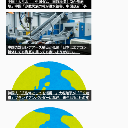
中国「大洪水！」中国ダム「同時決壊！(2か所崩
壊」中国「少数民族の村が浸水被害」中国政府「事
前通告なし放流！」中国メディア「ダム決壊調査！
(報道消える」→
中国の対日レアアース輸出が低迷「日本はエアコン
解体しても海底を掘っても救いようがない」！
韓国人「広告塔としても活躍…」大谷翔平が『日立建
機』ブランドアンバサダーに就任、来年4月に社名変
更で国内外へ発信へ