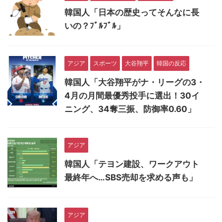
韓国人「日本の歴史ってそんなに長
いの？ﾌﾞﾙﾌﾞﾙ」
アジア
スポーツ
大谷翔平
韓国の反応
韓国人「大谷翔平がナ・リーグの3・
4月の月間最優秀投手に選出！30イ
ニング、34奪三振、防御率0.60」
アジア
韓国人「テヨン建設、ワークアウト
最終年へ…SBS売却を求める声も」
アジア