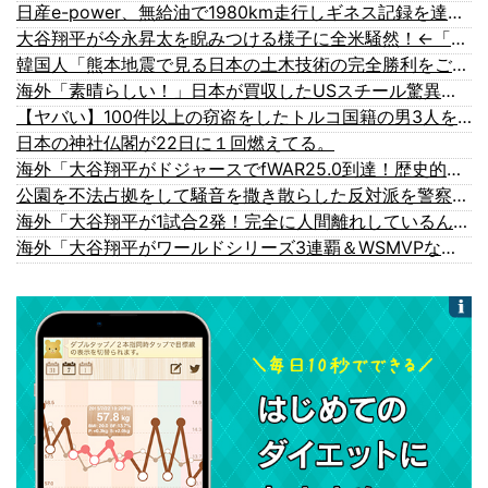
日産e-power、無給油で1980km走行しギネス記録を達成、無駄な発電や送電ロスなくEVよりエコを証明
大谷翔平が今永昇太を睨みつける様子に全米騒然！←「最高の二人」（海外の反応）
韓国人「熊本地震で見る日本の土木技術の完全勝利をご覧ください」→「これはすごいわ」「こういうのを見ると日本人は何か適当に作る感じがしない・...
海外「素晴らしい！」日本が買収したUSスチール驚異の大復活に米国人が大喜び
【ヤバい】100件以上の窃盗をしたトルコ国籍の男3人を逮捕 #移民 #外国人
日本の神社仏閣が22日に１回燃えてる。
海外「大谷翔平がドジャースでfWAR25.0到達！歴史的ペースに海外騒然…」
公園を不法占拠をして騒音を撒き散らした反対派を警察が撤去しました！
海外「大谷翔平が1試合2発！完全に人間離れしているんだが…」
海外「大谷翔平がワールドシリーズ3連覇＆WSMVPなら歴代何位？海外ファンの答えがこちら」