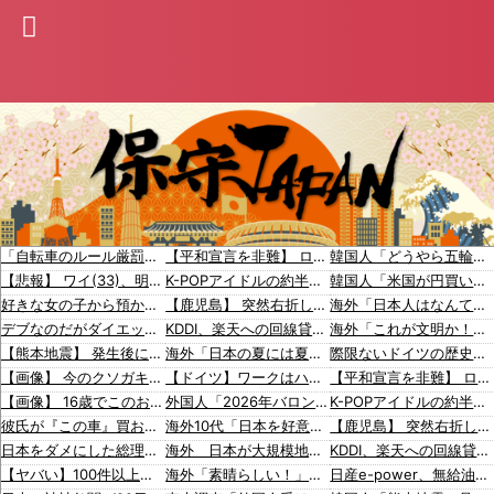
「自転車のルール厳罰化！」← 正直なんの意味もなかった件ｗｗｗｗｗｗｗｗ
【平和宣言を非難】 ロシア外務省報道官「広島市長は『偽りの呪文』繰り返している」
韓国人「どうやら五輪サッカー日韓戦でも審判の接待があった模様…」→「メダル剥奪なのでは…？（ブルブル」＝韓国の反応
【悲報】 ワイ(33)、明日嫁(34)と妊活しないといけなくて辛い
K-POPアイドルの約半数が3年後には姿を消す…損益分岐点突破は4％未満
韓国人「米国が円買い介入・・・米国と日本が円安阻止へ連携」→「日本にはめっちゃ気を遣ってあげるねｗ」「ウォンも救ってくれ・・・」
好きな女の子から預かったHDDの中から、とんでもないモノを発見してしまった
【鹿児島】 突然右折し路面電車と衝突 乗っていた男女3人は車を放置しダッシュで逃走中
海外「日本人はなんて気高いんだ！」 英高級紙も驚愕した極限の中の日本人の姿に世界が衝撃
デブなのだがダイエットの極意を教えてほしい
KDDI、楽天への回線貸し出し終了へ 都市部で9月末に
海外「これが文明か！」日本に比べて超石器時代だった英国に海外が大騒ぎ
【熊本地震】 発生後に居酒屋店内から温泉が吹き出す ← これ前触れじゃね？
海外「日本の夏には夏の良さがある！」日本の夏の良い所に対する海外の反応
際限ないドイツの歴史謝罪、80年前のホロコースト被害者に賠償…「日本はドイツを見習え」
【画像】 今のクソガキ共、これを見たこと無くて渡されたらパニクるらしいｗｗｗｗｗｗｗｗｗｗｗｗｗ
【ドイツ】ワークはハードだよ【ポーランドボール】
【平和宣言を非難】 ロシア外務省報道官「広島市長は『偽りの呪文』繰り返している」
【画像】 16歳でこのお◯ぱいはいかんでしょｗｗｗwｗｗｗｗｗｗｗｗ❤
外国人「2026年バロンドールは誰が受賞すべき?」エンバペ、今季無冠でも初受賞か!?海外ファンが考える本命とは!?【海外の反応】
K-POPアイドルの約半数が3年後には姿を消す…損益分岐点突破は4％未満
彼氏が『この車』買おうとして私とケンカになってるんだけどｗｗｗｗｗｗ
海外10代「日本を好意的に見ている？それとも否定的に見ている？投票結果がこちら」
【鹿児島】 突然右折し路面電車と衝突 乗っていた男女3人は車を放置しダッシュで逃走中
日本をダメにした総理大臣、ワースト１位が同点でこの人ｗｗｗｗｗｗ
海外 日本が大規模地震での被害を最小限に抑えられた理由
KDDI、楽天への回線貸し出し終了へ 都市部で9月末に
【ヤバい】100件以上の窃盗をしたトルコ国籍の男3人を逮捕 #移民 #外国人
海外「素晴らしい！」日本が買収したUSスチール驚異の大復活に米国人が大喜び
日産e-power、無給油で1980km走行しギネス記録を達成、無駄な発電や送電ロスなくEVよりエコを証明