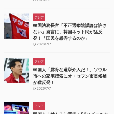
アジア
韓国法務長官「不正選挙陰謀論は許さ
ない」発言に、韓国ネット民が猛反
発！「国民を愚弄するのか」
2026/7/7
アジア
韓国人「露骨な選挙介入だ！」ソウル
市への家宅捜索にオ・セフン市長候補
が猛反発！
2026/7/7
アジア