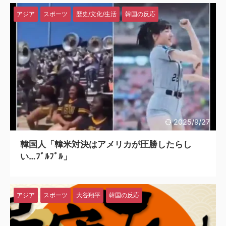
アジア
スポーツ
歴史/文化/生活
韓国の反応
2025/9/27
韓国人「韓米対決はアメリカが圧勝したらし
い…ﾌﾞﾙﾌﾞﾙ」
アジア
スポーツ
大谷翔平
韓国の反応