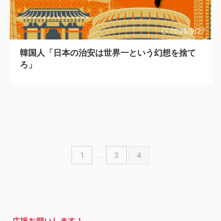
2025/9/27
韓国人「日本の治安は世界一という幻想を捨て
ろ」
1
…
3
4
応援お願いします！