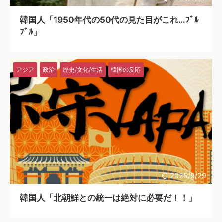
韓国人「1950年代の50代の見た目がこれ…ﾌﾞﾙ
ﾌﾞﾙ」
アジア
政治
歴史/文化/生活
韓国の反応
2025/9/29
韓国人「北朝鮮との統一は絶対に必要だ！！」