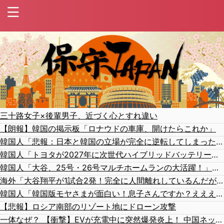
三十路女子×後輩男子、近づく心とすれ違い
【朗報】韓国の掲示板「ロナウドの車庫、開けたらこれか」
韓国人「悲報：日本と韓国の立場が完全に逆転してしまった模様…」→「日本を笑って見てたのに…（ﾌﾞﾙﾌﾞﾙ」＝韓国の反応
韓国人「トヨタが2027年に次世代ハイブリッドバッテリーを導入へ！最大1000kmの航続距離や超高速充電を目指す」
韓国人「大谷、25号・26号マルチホームランの大活躍！」→「日本人打者はあんなに活躍してるのに…（ﾌﾞﾙﾌﾞﾙ」＝韓国の反応
海外「大谷翔平が1試合2発！完全に人間離れしているんだが…」
韓国人「韓国版モヤさまが面白い！息子さんですか？えええええっ？？？」
【悲報】ロシア南部のリゾート地にドローン攻撃
一体なぜ？ 【衝撃】EVが充電中に突然爆発炎上！ 中国ネット「こういう場合って全額補償されるの？」