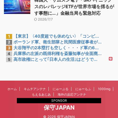
韓国人「サムスン電子・SKハイニック
スのレバレッジETFが世界市場を揺るが
す事態に…」金融当局も緊急対応
2026/7/7
【東京】〈40度超でも休めない〉「コンビ...
1
ポーランド軍、衛生部隊と民間医療従事者が...
2
大谷翔平の2本塁打も空しく・・・ド軍の6...
3
兵庫県の左派の既得利権を斎藤知事が全面廃...
4
高市政権にとって｢日本人の生活｣はどうで...
5
ホーム
キムチアンテナ
にゅーぷる
にゅーもふ
1000mg
もえるあじあ
海外の反応アンテナ
SPONSOR
保守JAPAN
© 2026 保守JAPAN