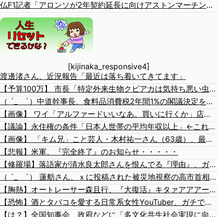
仏F1記者「アロンソが2年契約延長に向けアストンマーチンに年間4000万ユーロ（約72.8億円）を要求」
[kijinaka_responsive4]
渡邊渚さん、近況報告「最近は落ち着いてきてます」
【予算100万】 市長「特定外来生物クビアカは気持ち悪い虫だしそんな需要ないと思う」1匹300円相当の報奨金→初日に42万取られ焦り
（ ´_ゝ`）中道幹事長、食料品消費税2年間1%の閣議決定を批判 → 記者「中道改革連合は食料品消費税ゼロを公約に掲げていたが？」→ 階猛氏「
【画像】 ワイ「アルファードいいなあ。買いに行くか」店員「ほいっ見積もりな！」ワイ「金額おかしくね？」←お前らもそう思うよな？？？？？
【議論】永住権の条件「日本人世帯の平均年収以上」←これ日本人の半分もクリアできないだろ
【画像】 「キム兄」こと芸人・木村祐一さん（63歳）、最新の松本人志さんとのツーショットが完全に別人だとネット騒然！ 「マジで誰かわからん」...
【悲報】米軍、『完全終了』のお知らせ・・・・・
【修羅場】落語家が清水良太郎さんを恨んでる『理由』、ガチでヤバイ・・・・・
（ ´_ゝ`） 蓮舫さん、ｘに投稿された被災地視察の高市首相の写真を猛批判「掲載するのを止める人は誰もいなかったのか」「あまりにも愕然としています」
【胸熱】オートレーサー森且行、『大復活』キタァアアアーーーー！！
【恐怖】酒とタバコを愛する日常系女性YouTuber、ガチで体が終わる・・・
【は？】全国知事会、政府などに「多文化共生社会実現に向けた提言」を提出 「国は在留外国人を労働者と見ているが、日本人と同じ生活者」