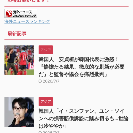
海外ニュースランキング
最新記事
アジア
韓国人「安貞桓が韓国代表に激怒！
『惨憺たる結果、徹底的な刷新が必要
だ』と監督や協会を痛烈批判」
2026/7/7
アジア
韓国人「イ・スンファン、ユン・ソイ
ンへの損害賠償訴訟に踏み切るも…世論
は冷ややか」
2026/7/7