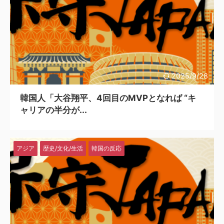
2025/9/28
韓国人「大谷翔平、4回目のMVPとなれば “キ
ャリアの半分が...
アジア
歴史/文化/生活
韓国の反応