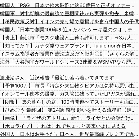
韓国人「PSG、日本の鈴木彩艶に約60億円で正式オファー・・・」→「あいつがそれほどなのか（ﾌﾞﾙﾌﾞﾙ）」「レギュラーとして出れるとは思わないけど、それでもやっぱり羨ましいね」
韓国軍、対北朝鮮の最前線で重機関銃から実弾を撤去、米韓合同演習では米軍の無人機を「北朝鮮の侵入だ！」と迎撃一歩手前まで……ゆるんでるなぁ
【移民政策反対】イオンの売り場で唐揚げを食う中国人の子供
韓国人「日本で創業100年を迎えたパンケーキ屋のクオリティをご覧ください…」→「日本人が好きそう…（ﾌﾞﾙﾌﾞﾙ」＝韓国の反応
【炎上】藤沢市「モスク建設と土葬も許可します」→3万人の反対署名も却下
【知ってた？】カナダ発ウェアブランド、lululemonが日本でオープン→店名は日本差別からできた？
イスラム指導者が授業!? 憲法違反だと批判〇到【さくらの解説】
海外「大谷翔平がワールドシリーズ3連覇＆WSMVPなら歴代何位？海外ファンの答えがこちら」
渡邊渚さん、近況報告「最近は落ち着いてきてます」
【予算100万】 市長「特定外来生物クビアカは気持ち悪い虫だしそんな需要ないと思う」1匹300円相当の報奨金→初日に42万取られ焦り
イオンモール熊本の爆発、ガス管に残っていたLPガスが漏れたことが原因か 経産省が全国の大規模施設でガス供給設備の点検要請
【朗報】 ほの暮らしの庭、100時間遊べてストーリーも面白いスタバレの上位互換だとまじで好評
【ひめごう 最終回】 第24話 感想 願いを叶える流星群【姫様“拷問”の時間です 2期】
【画像】 『ライザのアトリエ』新作、ライザとの会話だけでゲームを進める「フリーシナリオ型AIチャット形式RPG」が発表される
【ホロライブ】 これはこれでちょっと裏来いよに見える
外国人「日本はお手本だ」日本人、世界最高峰プレミアで過去最多の8人に！アジアから羨望の眼差し！【海外の反応】