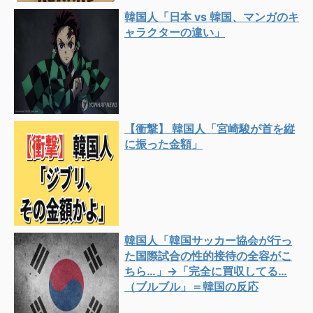
韓国人「日本 vs 韓国、マンガのキ
ャラクターの違い」
【衝撃】 韓国人「宮崎駿が首を縦
に振った金額」
韓国人「韓国サッカー協会が行っ
た国際試合の性的接待の全容がこ
ちら…」→「完全に買収してる…
（ブルブル」＝韓国の反応