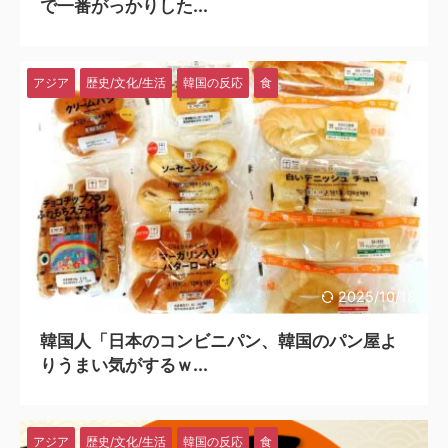
で一番がっかりした...
アジア
歴史/文化/生活
韓国の反応
食
2025/10/18
韓国人「日本のコンビニパン、韓国のパン屋よ
りうまい気がするｗ...
アジア
歴史/文化/生活
韓国の反応
食