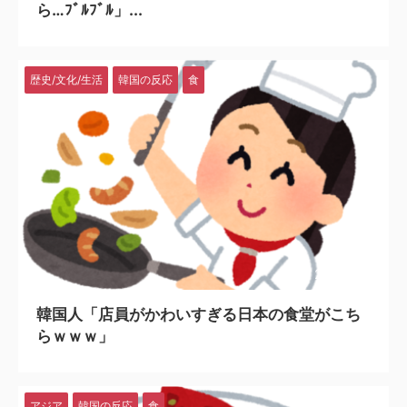
ら…ﾌﾞﾙﾌﾞﾙ」...
歴史/文化/生活
韓国の反応
食
2025/5/17
韓国人「店員がかわいすぎる日本の食堂がこち
らｗｗｗ」
アジア
韓国の反応
食