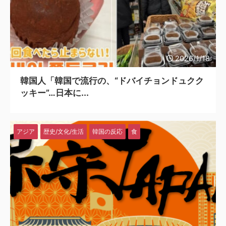
2026/1/18
韓国人「韓国で流行の、“ドバイチョンドュクク
ッキー”…日本に...
アジア
歴史/文化/生活
韓国の反応
食