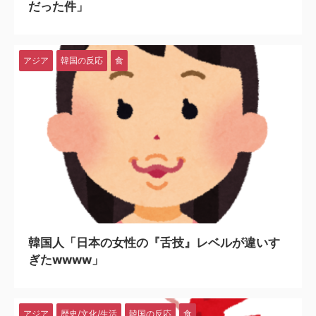
だった件」
アジア
韓国の反応
食
2025/6/29
韓国人「日本の女性の『舌技』レベルが違いす
ぎたwwww」
アジア
歴史/文化/生活
韓国の反応
食