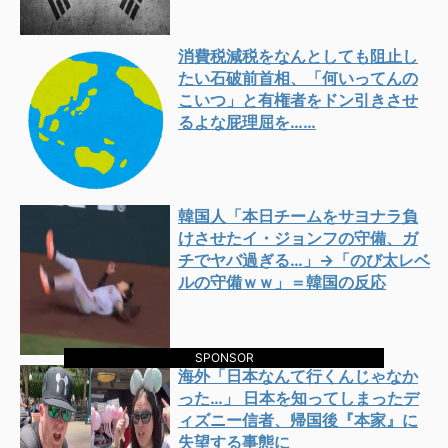
消費税減税をなんとしても阻止し
たい石破前首相、「何いってんの
こいつ」と有権者をドン引きさせ
るよな屁理屈を……
韓国人「本日チームをサヨナラ負
けさせたイ・ジョンフの守備、ガ
チでヤバ過ぎる…」→「のび太レベ
ルの守備ｗｗ」＝韓国の反応
SPONSOR
海外「日本なんて行くんじゃなか
った…」 日本を知ってしまったデ
ィズニー信者、帰国後『本家』に
失望する事態に