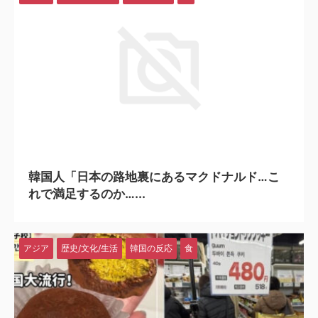
2026/1/23
韓国人「日本の路地裏にあるマクドナルド…こ
れで満足するのか…...
アジア
歴史/文化/生活
韓国の反応
食