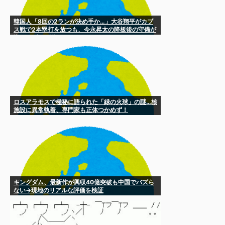
韓国人「8回の2ランが決め手か…」大谷翔平がカブ
ス戦で2本塁打を放つも、今永昇太の降板後の守備が
響きカブスに惜敗
ロスアラモスで極秘に語られた「緑の火球」の謎…核
施設に異常執着、専門家も正体つかめず！
キングダム、最新作が興収40億突破も中国でバズら
ない→現地のリアルな評価を検証