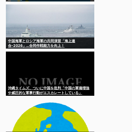
中国海軍とロシア海軍の共同演習「海上連
合-2026」…合同作戦能力を向上！
沖縄タイムズ、ついに中国を批判「中国の軍備増強
や威圧的な軍事行動がエスカレートしている」