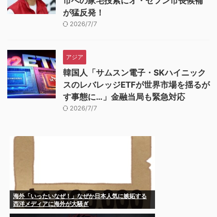
市への家宅捜索にオ・セフン市長候補
が猛反発！
2026/7/7
アジア
韓国人「サムスン電子・SKハイニック
スのレバレッジETFが世界市場を揺るが
す事態に…」金融当局も緊急対応
2026/7/7
海外「いったいなぜ！」なぜか日本人気に嫉妬する
西洋メディアに海外が大騒ぎ