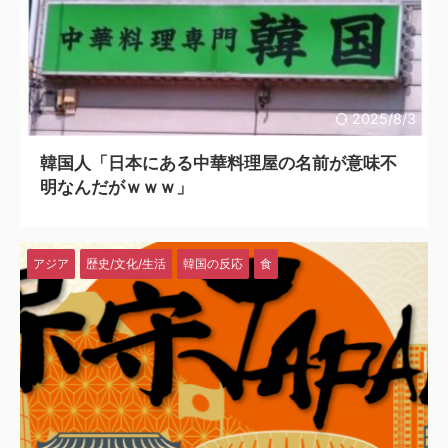
2025/8/3
韓国人「日本にある中華料理屋の名前が意味不
明なんだがｗｗｗ」
アジア
歴史/文化/生活
韓国の反応
食