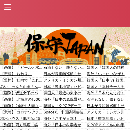
【画像】 「ビールと水を交互に飲まないと倒れるグラス」発売
石油もない、鉄もない、国土の7割は山…それでも日本が世界屈指の経済大国になれた「勤勉さ」以外の勝因！
韓国人「韓国人の精神的健康の順位、18ヵ国中17位に・・・」→「日本に勝った！！！！！」
【悲報】 おわり。
日本が長距離巡航ミサイルの試験発射に成功！北朝鮮が激怒「日本が戦争国家になろうとしている」「絶対に傍観しない、必ず後悔させる」
海外「いったいなぜ！」なぜか日本人気に嫉妬する西洋メディアに海外が大騒ぎ
【驚愕】 社内で「これ」のやり取りしてたら逮捕されたんだがｗｗｗｗｗｗｗ
アメリカ・ミシガン州の民主党予備選挙 イスラム教徒の“急進左派”候補が勝利確実に⋯トランプ氏は批判
韓国人「日本 vs 韓国、マンガのキャラクターの違い」
みいちゃんと山田さん「主人公がぽっと出のモブに〇されて終わります」←これ
日本「熊本地震」ハビタ「従業員2人亡くなる」営業部長「イオンのスタッフに制止されなかった」日本「部長が連絡後の店員行動を証言（謎」イオン「再入館可能の事実ない」→
韓国人「本日チームをサヨナラ負けさせたイ・ジョンフの守備、ガチでヤバ過ぎる…」→「のび太レベルの守備ｗｗ」＝韓国の反応
【画像】坂道女子のバスト一覧ｗｗｗｗｗｗｗｗｗｗｗｗwｗｗｗｗ
韓国人「最近の東京の建築物のレベルをご覧ください・・・」
海外「日本なんて行くんじゃなかった…」 日本を知ってしまったディズニー信者、帰国後『本家』に失望する事態に
【画像】 北海道の1500万の中古物件、レベチｗｗｗｗｗｗｗｗｗｗｗｗｗｗｗｗｗｗｗｗ
海外「日本の原風景だ！外国人が日本に行って素晴らしいと感じたものとは？」
石油もない、鉄もない、国土の7割は山…それでも日本が世界屈指の経済大国になれた「勤勉さ」以外の勝因！
【画像】24歳の人妻さん、露天風呂で撮られるｗｗｗｗｗｗｗｗｗｗｗｗｗｗｗｗｗ
韓国人「K-POPデーモンハンターズで日本文化に追いついたと思ったのに、逆に突き放されてしまった模様・・・」
日本が長距離巡航ミサイルの試験発射に成功！北朝鮮が激怒「日本が戦争国家になろうとしている」「絶対に傍観しない、必ず後悔させる」
【悲報】 コロナワクチン打たなかった結果・・・・
SpaceX、米国防関連技術保護を重視し供給連鎖から中国系を完全排除へ 供給業者に「中国籍人員をSpaceX向けの生産に関わらせないこと」「中国製の設備・部品を使わないこと」を要求し監査実施
アメリカ・ミシガン州の民主党予備選挙 イスラム教徒の“急進左派”候補が勝利確実に⋯トランプ氏は批判
積水ハウス「地面師に55億円騙し取られた…」ワイ「はえーかわいそう…会社滅茶苦茶やろなぁ」→
海外「さすが日本！」日本の医療従事者の倫理観の高さに海外が超感動
日本「熊本地震」ハビタ「従業員2人亡くなる」営業部長「イオンのスタッフに制止されなかった」日本「部長が連絡後の店員行動を証言（謎」イオン「再入館可能の事実ない」→
【動画】両方馬鹿（笑）ミニストップでトラックと衝突したドラレコが（ノ∇`）
海外「日本の科学者が猫の寿命を2倍に上げる注射剤を開発。これこそノーベル賞だろ！」
K-POPアイドルの約半数が3年後には姿を消す…損益分岐点突破は4％未満