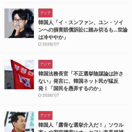
アジア
韓国人「イ・スンファン、ユン・ソイ
ンへの損害賠償訴訟に踏み切るも…世論
は冷ややか」
2026/7/7
アジア
韓国法務長官「不正選挙陰謀論は許さ
ない」発言に、韓国ネット民が猛反
発！「国民を愚弄するのか」
2026/7/7
アジア
韓国人「露骨な選挙介入だ！」ソウル