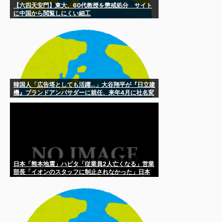
【六四天安門】東大、60代教授を懲戒処分 サイト
に中国から閲覧しにくい細工
韓国人「広告塔としても活躍…」大谷翔平が『日立建
機』ブランドアンバサダーに就任、来年4月に社名変
更で国内外へ発信へ
日本「熊本地震」ハビタ「従業員2人亡くなる」営業
部長「イオンのスタッフに制止されなかった」日本
「部長が連絡後の店員行動を証言（謎」イオン「再
入館可能の事実ない」→