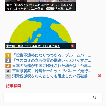
海外「日本なんて行くんじゃなかった…」 日本を知
ってしまったディズニー信者、帰国後『本家』に失
望する事態に
北朝鮮、弾道ミサイル発射 EEZ外に落下
「投資不適格になりつつある」ブルームバー...
1
「マスコミの立ち位置の勘違いっぷりがすご...
2
日本の商船が中国に臨検された場合は「台湾...
3
三重県警察 鈴鹿サーキットでパレード走行...
4
消費税減税をなんとしても阻止したい石破前...
5
記事検索