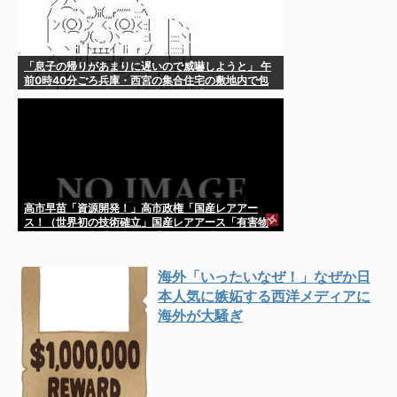
「息子の帰りがあまりに遅いので威嚇しようと」 午
前0時40分ごろ兵庫・西宮の集合住宅の敷地内で包
丁2本持っていた疑い、45歳の父逮捕
高市早苗「資源開発！」高市政権「国産レアアー
ス！（世界初の技術確立」国産レアアース「有害物
質を含まない中重希土類（重要」中国「いいね！
（空母展開」米国「阻止！」→
海外「いったいなぜ！」なぜか日
本人気に嫉妬する西洋メディアに
海外が大騒ぎ