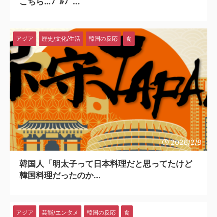
こちら…ﾌﾞﾙﾌﾞ...
アジア
歴史/文化/生活
韓国の反応
食
2026/2/8
韓国人「明太子って日本料理だと思ってたけど
韓国料理だったのか...
アジア
芸能/エンタメ
韓国の反応
食