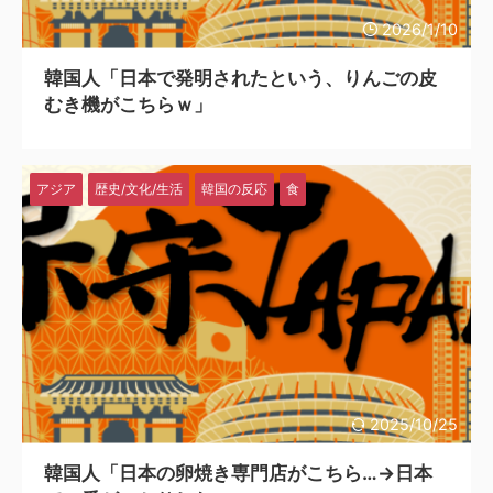
2026/1/10
韓国人「日本で発明されたという、りんごの皮
むき機がこちらｗ」
アジア
歴史/文化/生活
韓国の反応
食
2025/10/25
韓国人「日本の卵焼き専門店がこちら…→日本