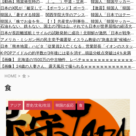
【動画】地震発生時の熊本総合病院の手術室の様子が(((ﾟДﾟ)))
（ ´_ゝ`）中道・立憲・公明、国会内で「熊本地震対策本部会議」各省庁からヒアリング・現地から意見聴取「パーティション、人手、宿泊施設の不足や、外国人実習生の方々にも対応してほしい」今日の午後、政府に要望書を提出
韓国人「韓国サッカー協会が行った国際試合の性的接待の全容がこちら…」→「完全に買収してる…（ﾌﾞﾙﾌﾞﾙ」＝韓国の反応
日本のX民が「被災しても韓国の水だけは飲みたくない」と投稿したのが韓国にバレてしまうw
【ポーランド】ポーランドの歴史の概要【ポーランドボール】
【激震】韓国人「韓国サッカー協会、W杯・五輪で複数回の性接待を行い審判を買収していたことが発覚…（ﾌﾞﾙﾌﾞﾙ」＝韓国の反応
韓国人「暑すぎる韓国、100年ぶりに日本の最高気温を超えた」「大変なことだ」
関西学院大学のアシスタント教授（中国籍）、ドラッグストアで現行犯逮捕 万引き容疑
韓国人「日本ではテーブルに肘をついてはいけない？日本の食事マナーが想像以上に厳格すぎて韓国人が衝撃！」→「これが日本の食事マナーか？‥」
韓国人「株でお金を失ったのはイ・ジェミョンのせいだ！」として支持率が右肩下がりに……まあ、本当にその側面があるので救えないんですが
【！】共産党が刑事告訴 「しんぶん赤旗」１７００件以上の虚偽購読申し込み 「厳重な処罰を求める」
韓国人「韓国サッカー協会W杯予選で外国人審判に性接待したことが発覚！」
石油もない、鉄もない、国土の7割は山…それでも日本が世界屈指の経済大国になれた「勤勉さ」以外の勝因！
韓国人「日本ではビールジョッキをほとんど洗わずに、次の客に出すんだ！ これが証拠の映像だ!!」……あー、なるほどですねー。韓国には「アレ」がないんだ？
【速報】山本太郎が去ったれいわ新選組、新たな党名は「いのちの党」 略称「いのち」
韓国人「日本が韓国文学が完全に定着！ブームを超えて一つのジャンルとして日本人全員に愛されてる模様…（ﾌﾞﾙﾌﾞﾙ」＝韓国の反応
日本が長距離巡航ミサイルの試験発射に成功！北朝鮮が激怒「日本が戦争国家になろうとしている」「絶対に傍観しない、必ず後悔させる」
【動画】野菜売りのおじさんにドローンを特攻させるおそロシア。
韓国人「海外が想像する韓国人キャラクターのイメージがこちら・・・」
海外「大谷翔平が1試合2発！完全に人間離れしているんだが…」
アメリカ・ミシガン州の民主党予備選挙 イスラム教徒の“急進左派”候補が勝利確実に⋯トランプ氏は批判
【移民政策反対】イオンの売り場で唐揚げを食う中国人の子供
「猫が車を凝視してると思ったら、自分に見とれていた…」（動画）
海外「大谷翔平がワールドシリーズ3連覇＆WSMVPなら歴代何位？海外ファンの答えがこちら」
日本「熊本地震」ハビタ「従業員2人亡くなる」営業部長「イオンのスタッフに制止されなかった」日本「部長が連絡後の店員行動を証言（謎」イオン「再入館可
【炎上】藤沢市「モスク建設と土葬も許可します」→3万人の反対署名も却下
16歳の清水空跳が100m10秒00を記録して桐生祥秀の高校記録を更新、海外陸上競技ファンも大衝撃（海外の反応）
韓国人「日本の女子高生のセーラー服と外国人観光客の関係性」
K-POPアイドルの約半数が3年後には姿を消す…損益分岐点突破は4％未満
【知ってた？】カナダ発ウェアブランド、lululemonが日本でオープン→店名は日本差別からできた？
韓国人「広告塔としても活躍…」大谷翔平が『日立建機』ブランドアンバサダーに就任、来年4月に社名変更で国内外へ発信へ
【画像】 北海道の1500万の中古物件、レベチｗｗｗｗｗｗｗｗｗｗｗｗｗｗｗｗ
イスラム指導者が授業!? 憲法違反だと批判〇到【さくらの解説】
韓国人「日本旅行へ行ったら、絶対に若いうちにやっておいた方がいいことがこちら・・・」
【画像】24歳の人妻さん、露天風呂で撮られるｗｗｗｗｗｗｗｗｗｗｗｗｗｗｗｗｗ
91歳女性の遺体を遺棄したベトナム国籍の男が逮捕されました #移民 #外国人
【悲報】 コロナワクチン打たなかった結果・・・・
HOME
>
食
>
積水ハウス「地面師に55億円騙し取られた…」ワイ「はえーかわいそう…会社滅茶苦茶やろなぁ」→
食
韓国人「北朝鮮が42日ぶりに単距離弾道ミサイルを発射…韓米は『すぐに対応可能』と強調」
【画像】 『金田一少年の事件簿』で好きな〇体ランキング１位がこちら！
【驚愕】日本製鉄が謎の爆上げ!!一体何が起きているのか??
アジア
歴史/文化/生活
韓国の反応
食
「投資不適格になりつつある」ブルームバーグが突き付けた韓国金融市場の崖っぷち [8/6]
韓国人「韓国サッカー協会が行った国際試合の性的接待の全容がこちら…」→「完全に買収してる…（ﾌﾞﾙﾌﾞﾙ」＝韓国の反応
【激震】韓国人「韓国サッカー協会、W杯・五輪で複数回の性接待を行い審判を買収していたことが発覚…（ﾌﾞﾙﾌﾞﾙ」＝韓国の反応
韓国人「日本ではテーブルに肘をついてはいけない？日本の食事マナーが想像以上に厳格すぎて韓国人が衝撃！」→「これが日本の食事マナーか？‥」
韓国人「韓国サッカー協会W杯予選で外国人審判に性接待したことが発覚！」