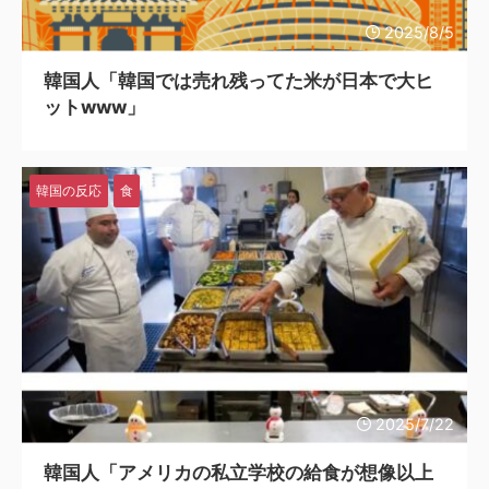
2025/8/5
韓国人「韓国では売れ残ってた米が日本で大ヒ
ットwww」
韓国の反応
食
2025/7/22
韓国人「アメリカの私立学校の給食が想像以上