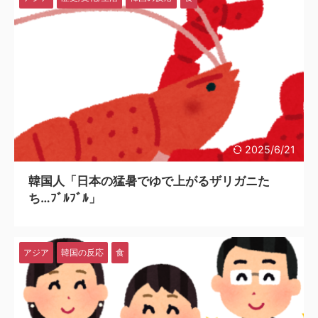
2025/6/21
韓国人「日本の猛暑でゆで上がるザリガニた
ち…ﾌﾞﾙﾌﾞﾙ」
アジア
韓国の反応
食