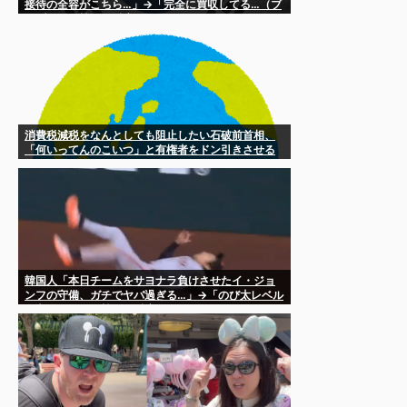
接待の全容がこちら…」→「完全に買収してる…（ブ
ルブル」＝韓国の反応
消費税減税をなんとしても阻止したい石破前首相、
「何いってんのこいつ」と有権者をドン引きさせる
よな屁理屈を……
韓国人「本日チームをサヨナラ負けさせたイ・ジョ
ンフの守備、ガチでヤバ過ぎる…」→「のび太レベル
の守備ｗｗ」＝韓国の反応