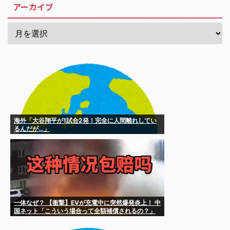
アーカイブ
海外「大谷翔平が1試合2発！完全に人間離れしてい
るんだが…」
一体なぜ？ 【衝撃】EVが充電中に突然爆発炎上！ 中
国ネット「こういう場合って全額補償されるの？」