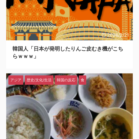
韓国人「日本が韓国文学が完全に定着！ブームを超えて一つのジャンルとして日本人全員に愛されてる模様…（ﾌﾞﾙﾌﾞﾙ」＝韓国の反応
2026/2/21
韓国人「日本が発明したりんご皮むき機がこち
らｗｗｗ」
アジア
歴史/文化/生活
韓国の反応
食