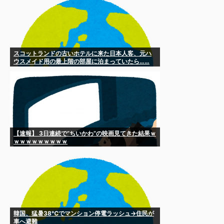
スコットランドの古いホテルに来た日本人客、元ハ
ウスメイド用の最上階の部屋に泊まっていたら……
【速報】 3日連続で“ちいかわ”の映画見てきた結果ｗ
ｗｗｗｗｗｗｗｗｗ
韓国、猛暑38℃でマンション停電ラッシュ→住民が
車へ避難