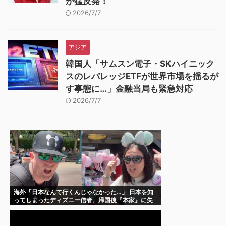
が猛反発！
2026/7/7
アジア
韓国人「サムスン電子・SKハイニック
スのレバレッジETFが世界市場を揺るが
す事態に…」金融当局も緊急対応
2026/7/7
海外「日本なんて行くんじゃなかった…」 日本を知
ってしまったディズニー信者、帰国後『本家』に失
望する事態に