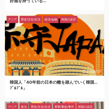
好感を持っている...
アジア
歴史/文化/生活
経済/金融
韓国の反応
2026/1/7
韓国人「40年前の日本の轍を踏んでいく韓国…
ﾌﾞﾙﾌﾞﾙ」
アジア
政治
歴史/文化/生活
軍事/事故/事件
韓国の反応