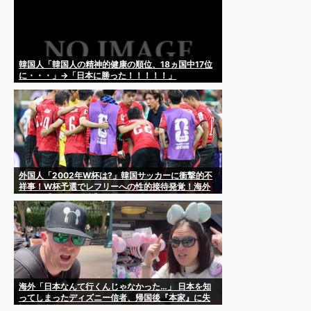
韓国人「韓国人の精神的健康の順位、18ヵ国中17位
に・・・」→「日本に勝った！！！！！」
外国人「2002年W杯は?」韓国サッカーに衝撃的不
祥事！W杯予選でレフリーへの性的接待発覚！海外
騒然！【海外の反応】
海外「日本なんて行くんじゃなかった…」 日本を知
ってしまったディズニー信者、帰国後『本家』に失
望する事態に