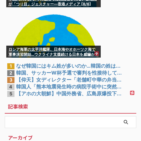
が「つり目」ジェスチャー―香港メディア [8/6]
ロシア海軍の太平洋艦隊、日本海やオホーツク海で
軍事演習開始…ウクライナ支援続ける日本を威嚇か！
なぜ韓国にはキム姓が多いのか…韓国の姓は...
1
韓国、サッカーW杯予選で審判を性接待して...
2
【仰天】女ディレクター「老舗町中華の弁当...
3
韓国人「熊本地震発生時の病院手術中に突然...
4
【アホの大朝鮮】中国外務省、広島原爆投下...
5
記事検索
アーカイブ