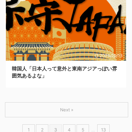
2025/10/13
韓国人「日本人って意外と東南アジアっぽい雰
囲気あるよな」
Next »
1
2
3
4
5
…
13