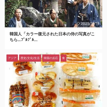
2025/10/18
韓国人「カラー復元された日本の侍の写真がこ
ちら…ﾌﾞﾙﾌﾞﾙ...
アジア
歴史/文化/生活
韓国の反応
食