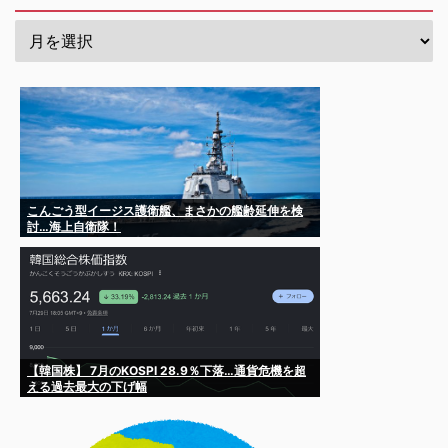
こんごう型イージス護衛艦、まさかの艦齢延伸を検
討…海上自衛隊！
【韓国株】 7月のKOSPI 28.9％下落…通貨危機を超
える過去最大の下げ幅