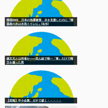
韓国SNS 日本の地震被害、水を支援したのに「韓
国産の水は水洗トイレに」[8/6]
姚文元とは何者か——四人組で唯一「筆」だけで権
力を握った男
【悲報】中小企業、ガチで逝く・・・・・