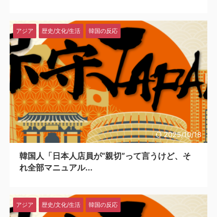
アジア
歴史/文化/生活
韓国の反応
2025/10/18
韓国人「日本人店員が“親切”って言うけど、そ
れ全部マニュアル...
アジア
歴史/文化/生活
韓国の反応