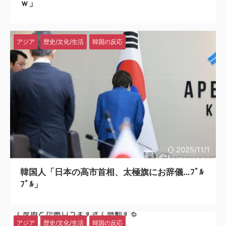
ｗ」
アジア
歴史/文化/生活
韓国の反応
2025/11/1
韓国人「日本の高市首相、太極旗にお辞儀…ﾌﾞﾙ
ﾌﾞﾙ」
アジア
歴史/文化/生活
韓国の反応