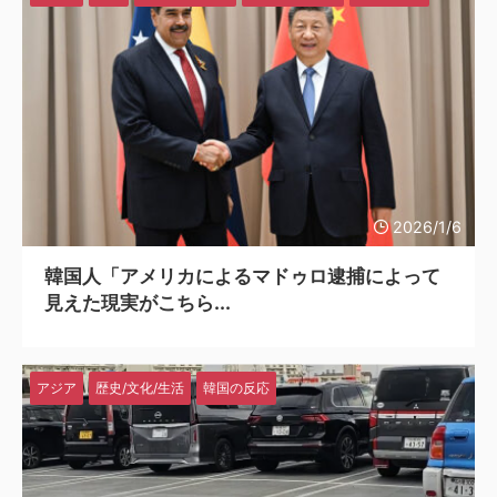
2026/1/6
韓国人「アメリカによるマドゥロ逮捕によって
見えた現実がこちら...
アジア
歴史/文化/生活
韓国の反応