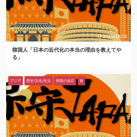
2025/10/28
韓国人「日本の近代化の本当の理由を教えてや
る」
アジア
歴史/文化/生活
韓国の反応
食