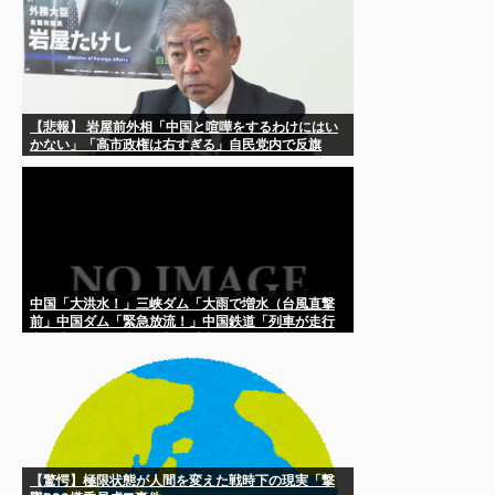
【悲報】 岩屋前外相「中国と喧嘩をするわけにはい
かない」「高市政権は右すぎる」自民党内で反旗
中国「大洪水！」三峡ダム「大雨で増水（台風直撃
前」中国ダム「緊急放流！」中国鉄道「列車が走行
中に流される」中国避難所「支援物資は有料です」
謎の勢力「え」→
【驚愕】極限状態が人間を変えた戦時下の現実「撃