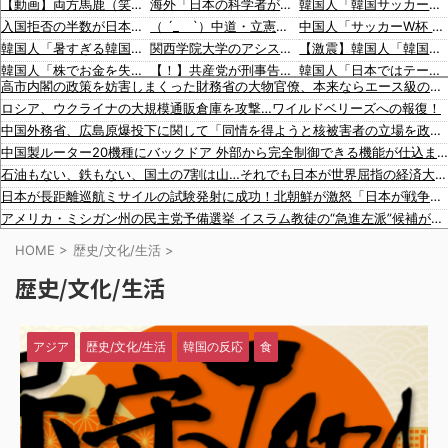
【動画】両方馬鹿（笑）ミニストップでトラックと衝突したドラレコが（ノ∇`）
海外「日本の科学者が猫の寿命を2倍に上げる注射剤を開発。これこそノーベル賞だろ！」
韓国人「韓国サッカー協会が行った国際試合の性的接待の全容がこちら…」→「完全に買収してる…（ﾌﾞﾙﾌﾞﾙ」＝韓国の反応
入国拒否の半数が日本人!? 「オーストラリアで日本人女性が売春」
（ ´_ゝ`）中道・立憲・公明、国会内で「熊本地震対策本部会議」各省庁からヒアリング・現地から意見聴取「パーティション、人手、宿泊施設の不足や、外国人実習生の方々にも対応してほしい」今日の午後、政府に要望書を提出
中国人「サッカーW杯 日本紙がブラジル戦のベンチ横の録音を公開」 中国人「森保一は正しかった」「後知恵の諸葛亮ばかり」
韓国人「暑すぎる韓国、100年ぶりに日本の最高気温を超えた」「大変なことだ」
関西学院大学のアシスタント教授（中国籍）、ドラッグストアで現行犯逮捕 万引き容疑
【激震】韓国人「韓国サッカー協会、W杯・五輪で複数回の性接待を行い審判を買収していたことが発覚…（ﾌﾞﾙﾌﾞﾙ」＝韓国の反応
韓国人「株でお金を失ったのはイ・ジェミョンのせいだ！」として支持率が右肩下がりに……まあ、本当にその側面があるので救えないんですが
【！】共産党が刑事告訴 「しんぶん赤旗」１７００件以上の虚偽購読申し込み 「厳重な処罰を求める」
韓国人「日本ではテーブルに肘をついてはいけない？日本の食事マナーが想像以上に厳格すぎて韓国人が衝撃！」→「これが日本の食事マナーか？‥」
高市内閣の政策を妨害しまくった財務省の大物官僚、本来ならエース級の人材が就くはずのないポストに送られ……
韓国人「日本ではビールジョッキをほとんど洗わずに、次の客に出すんだ！ これが証拠の映像だ!!」……あー、なるほどですねー。韓国には「アレ」がないんだ？
【速報】山本太郎が去ったれいわ新選組、新たな党名は「いのちの党」 略称「いのち」
韓国人「韓国サッカー協会W杯予選で外国人審判に性接待したことが発覚！」
ロシア、ウクライナの大規模通販倉庫を攻撃…ワイルドベリーズへの報復！
【動画】地震発生時の熊本総合病院の手術室の様子が(((ﾟДﾟ)))
韓国人「海外が想像する韓国人キャラクターのイメージがこちら・・・」
海外「大谷翔平が1試合2発！完全に人間離れしているんだが…」
中国外務省、広島原爆投下に関して「同情を得ようと核被害者の立場を政治利用」
【移民政策反対】イオンの売り場で唐揚げを食う中国人の子供
「猫が車を凝視してると思ったら、自分に見とれていた…」（動画）
海外「大谷翔平がワールドシリーズ3連覇＆WSMVPなら歴代何位？海外ファンの答えがこちら」
中国製ルーター20機種にバックドア 外部から完全制御できる機能が仕込まれていた
【炎上】藤沢市「モスク建設と土葬も許可します」→3万人の反対署名も却下
16歳の清水空跳が100m10秒00を記録して桐生祥秀の高校記録を更新、海外陸上競技ファンも大衝撃（海外の反応）
韓国人「日本の女子高生のセーラー服と外国人観光客の関係性」
石油もない、鉄もない、国土の7割は山…それでも日本が世界屈指の経済大国になれた「勤勉さ」以外の勝因！
【知ってた？】カナダ発ウェアブランド、lululemonが日本でオープン→店名は日本差別からできた？
韓国人「広告塔としても活躍…」大谷翔平が『日立建機』ブランドアンバサダーに就任、来年4月に社名変更で国内外へ発信へ
日本が長距離巡航ミサイルの試験発射に成功！北朝鮮が激怒「日本が戦争国家になろうとしている」「絶対に傍観しない、必ず後悔させる」
イスラム指導者が授業!? 憲法違反だと批判〇到【さくらの解説】
韓国人「日本旅行へ行ったら、絶対に若いうちにやっておいた方がいいことがこちら・・・」
アメリカ・ミシガン州の民主党予備選挙 イスラム教徒の“急進左派”候補が勝利確実に⋯トランプ氏は批判
91歳女性の遺体を遺棄したベトナム国籍の男が逮捕されました #移民 #外国人
日本「熊本地震」ハビタ「従業員2人亡くなる」営業部長「イオンのスタッフに制止されなかった」日本「部長が連絡後の店員行動を証言（謎」イオン「再入館可
HOME
>
歴史/文化/生活
>
【速報】 『有吉の夏休み』、とんでもない発表をしてしまう！！！！！
歴史/文化/生活
【画像】 北海道の1500万の中古物件、レベチｗｗｗｗｗｗｗｗｗｗｗｗｗｗｗｗ
【画像】24歳の人妻さん、露天風呂で撮られるｗｗｗｗｗｗｗｗｗｗｗｗｗｗｗｗｗ
【悲報】 コロナワクチン打たなかった結果・・・・
アジア
歴史/文化/生活
韓国の反応
食
積水ハウス「地面師に55億円騙し取られた…」ワイ「はえーかわいそう…会社滅茶苦茶やろなぁ」→
韓国人「韓国サッカー協会が行った国際試合の性的接待の全容がこちら…」→「完全に買収してる…（ﾌﾞﾙﾌﾞﾙ」＝韓国の反応
中国人「サッカーW杯 日本紙がブラジル戦のベンチ横の録音を公開」 中国人「森保一は正しかった」「後知恵の諸葛亮ばかり」
【激震】韓国人「韓国サッカー協会、W杯・五輪で複数回の性接待を行い審判を買収していたことが発覚…（ﾌﾞﾙﾌﾞﾙ」＝韓国の反応
韓国人「日本ではテーブルに肘をついてはいけない？日本の食事マナーが想像以上に厳格すぎて韓国人が衝撃！」→「これが日本の食事マナーか？‥」