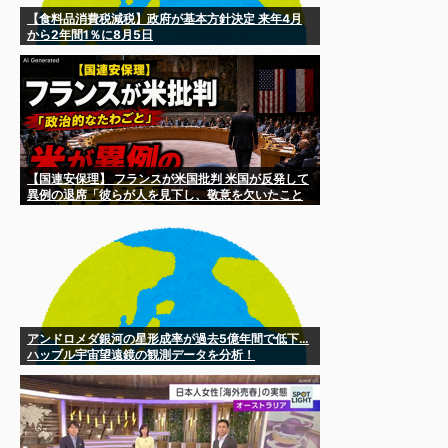
【食料品消費税減税】政府が基本方針決定 来年4月
から2年間1％に8月5日
【国連安保理】 フランスが米国批判 米国が反発して
異例の退席「彼らが人を見下し、敬意を欠いたこと
ばを撤回するまで政治的なたわごとに耳を傾けるつ
もりはない」
アンドロメダ銀河の星形成率が過去5億年間で低下…
ハッブル宇宙望遠鏡の観測データを分析！