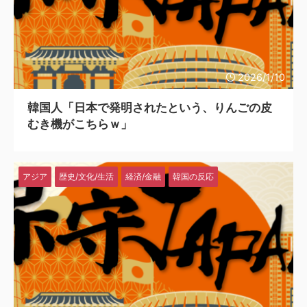
韓国人「韓国サッカー協会W杯予選で外国人審判に性接待したことが発覚！」
2026/1/10
韓国人「日本で発明されたという、りんごの皮
むき機がこちらｗ」
アジア
歴史/文化/生活
経済/金融
韓国の反応