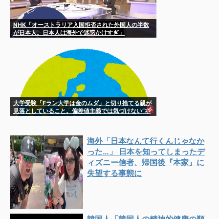
NHK「オーストラリア入国拒否された外国人の半数
が日本人。日本人は海外で迷惑かけすぎ」
大学受験「Fラン大学は金のムダ」と切り捨てる親が
見落としていること。偏差値主義では気づけない“本
当に子どもが伸びる場所” 8/3
海外「日本なんて行くんじゃなか
った…」 日本を知ってしまったデ
ィズニー信者、帰国後『本家』に
失望する事態に