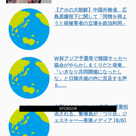
【アホの大朝鮮】中国外務省、広
島原爆投下に関して「同情を得よ
うと核被害者の立場を政治利用」
W杯アジア予選等で韓国サッカー
協会がやらかしまくりだと発覚、
「いきなり共同開催になったし
な」と日韓共催の件に言及する声
も……
中国人22人がタイの空港で搭乗拒
SPONSOR
否される、警備員が「つり目」ジ
ェスチャー―香港メディア [8/6]