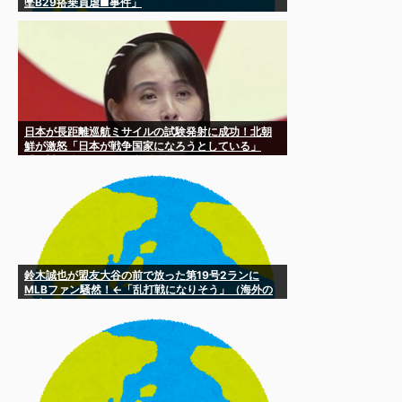
墜B29搭乗員虐■事件」
日本が長距離巡航ミサイルの試験発射に成功！北朝
鮮が激怒「日本が戦争国家になろうとしている」
「絶対に傍観しない、必ず後悔させる」
鈴木誠也が盟友大谷の前で放った第19号2ランに
MLBファン騒然！←「乱打戦になりそう」（海外の
反応）