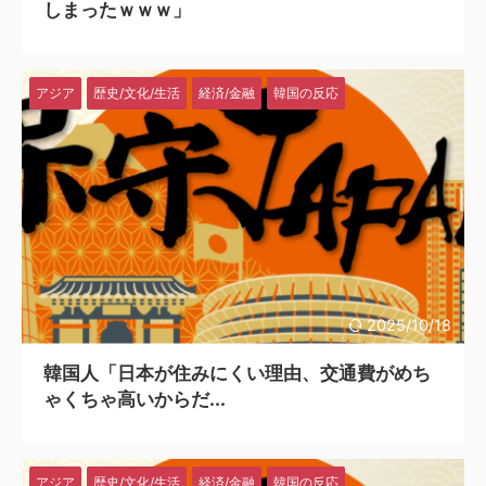
しまったｗｗｗ」
アジア
歴史/文化/生活
経済/金融
韓国の反応
2025/10/18
韓国人「日本が住みにくい理由、交通費がめち
ゃくちゃ高いからだ...
アジア
歴史/文化/生活
経済/金融
韓国の反応