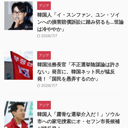
アジア
韓国人「イ・スンファン、ユン・ソイ
ンへの損害賠償訴訟に踏み切るも…世論
は冷ややか」
2026/7/7
アジア
韓国法務長官「不正選挙陰謀論は許さ
ない」発言に、韓国ネット民が猛反
発！「国民を愚弄するのか」
2026/7/7
アジア
韓国人「露骨な選挙介入だ！」ソウル
市への家宅捜索にオ・セフン市長候補