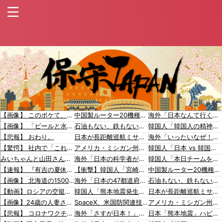
【画像】 このボケて、破壊力ありすぎてクッソワロタｗｗｗｗｗｗｗｗｗ
中国製ルーター20機種にバックドア 外部から完全制御できる機能が仕込まれていた
海外「日本なんて行くんじゃなかった…」 日本を知ってしまったディズニー信者、帰国後『本家』に失望する事態に
【画像】 「ビールと水を交互に飲まないと倒れるグラス」発売
石油もない、鉄もない、国土の7割は山…それでも日本が世界屈指の経済大国になれた「勤勉さ」以外の勝因！
韓国人「韓国人の精神的健康の順位、18ヵ国中17位に・・・」→「日本に勝った！！！！！」
【悲報】 おわり。
日本が長距離巡航ミサイルの試験発射に成功！北朝鮮が激怒「日本が戦争国家になろうとしている」「絶対に傍観しない、必ず後悔させる」
海外「いったいなぜ！」なぜか日本人気に嫉妬する西洋メディアに海外が大騒ぎ
【驚愕】 社内で「これ」のやり取りしてたら逮捕されたんだがｗｗｗｗｗｗｗ
アメリカ・ミシガン州の民主党予備選挙 イスラム教徒の“急進左派”候補が勝利確実に⋯トランプ氏は批判
韓国人「日本 vs 韓国、マンガのキャラクターの違い」
みいちゃんと山田さん「主人公がぽっと出のモブに〇されて終わります」←これ
海外「日本の科学者が猫の寿命を2倍に上げる注射剤を開発。これこそノーベル賞だろ！」
韓国人「本日チームをサヨナラ負けさせたイ・ジョンフの守備、ガチでヤバ過ぎる…」→「のび太レベルの守備ｗｗ」＝韓国の反応
【速報】 『有吉の夏休み』、とんでもない発表をしてしまう！！！！！
【衝撃】韓国人「宮崎駿が首を縦に振った金額」
中国製ルーター20機種にバックドア 外部から完全制御できる機能が仕込まれていた
【画像】 北海道の1500万の中古物件、レベチｗｗｗｗｗｗｗｗｗｗｗｗｗｗｗｗｗｗｗｗ
海外「日本の47都道府県に行って名物料理を食べてきたけど何か質問ある？」日本各地の名物料理に対する海外の反応
石油もない、鉄もない、国土の7割は山…それでも日本が世界屈指の経済大国になれた「勤勉さ」以外の勝因！
【動画】ロシアの空挺兵、パラシュートが開かずに墜落してしまう。
韓国人「熊本地震発生時の病院手術中に突然の大揺れが凄まじい状況だ」
日本が長距離巡航ミサイルの試験発射に成功！北朝鮮が激怒「日本が戦争国家になろうとしている」「絶対に傍観しない、必ず後悔させる」
【画像】24歳の人妻さん、露天風呂で撮られるｗｗｗｗｗｗｗｗｗｗｗｗｗｗｗｗｗ
SpaceX、米国防関連技術保護を重視し供給連鎖から中国系を完全排除へ 供給業者に「中国籍人員をSpaceX向けの生産に関わらせないこと」「中国製の設備・部品を使わないこと」を要求し監査実施
アメリカ・ミシガン州の民主党予備選挙 イスラム教徒の“急進左派”候補が勝利確実に⋯トランプ氏は批判
【悲報】 コロナワクチン打たなかった結果・・・・
海外「さすが日本！」日本の医療従事者の倫理観の高さに海外が超感動
日本「熊本地震」ハビタ「従業員2人亡くなる」営業部長「イオンのスタッフに制止されなかった」日本「部長が連絡後の店員行動を証言（謎」イオン「再入館可能の事実ない」→