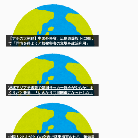
【アホの大朝鮮】中国外務省、広島原爆投下に関し
て「同情を得ようと核被害者の立場を政治利用」
W杯アジア予選等で韓国サッカー協会がやらかしま
くりだと発覚、「いきなり共同開催になったしな」
と日韓共催の件に言及する声も……
中国人22人がタイの空港で搭乗拒否される、警備員