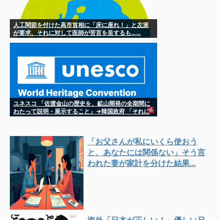
人工関節を付けた高市首相に「床に座れ！」と左派
が要求、それに対して医師が苦言を呈するも……
ユネスコ 「佐渡金山の歴史を、鉱山開発の全期間に
わたって説明・展示すること」→韓国政府 「それに
は朝鮮人労働の歴史も含まれる」
「お父さんが私にいくら使おう
と、あなたには関係ない」そう言
われた妻が家計を分けた結果…