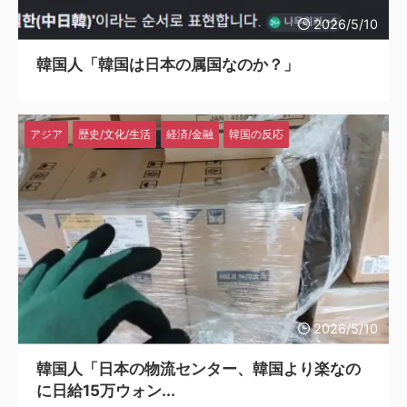
2026/5/10
韓国人「韓国は日本の属国なのか？」
アジア
歴史/文化/生活
経済/金融
韓国の反応
2026/5/10
韓国人「日本の物流センター、韓国より楽なの
に日給15万ウォン...