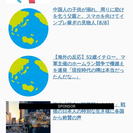
中国人の子供が溺れ、周りに助け
を乞う父親と、スマホを向けてイ
ンプレ稼ぎの見物人 [8/8]
【海外の反応】52歳イチロー、マ
軍主催のホームラン競争で柵越え
を連発「現役時代の噂は本当だっ
たんだな…」
海外「日本は戦勝国なんだよ」 戦
SPONSOR
後の日本人の特別な生き様に各国
から称賛の声