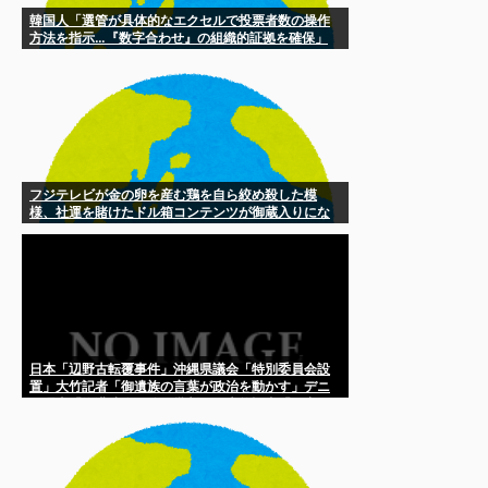
韓国人「選管が具体的なエクセルで投票者数の操作
方法を指示…『数字合わせ』の組織的証拠を確保」
フジテレビが金の卵を産む鶏を自ら絞め殺した模
様、社運を賭けたドル箱コンテンツが御蔵入りにな
ってしまい……
日本「辺野古転覆事件」沖縄県議会「特別委員会設
置」大竹記者「御遺族の言葉が政治を動かす」デニ
ー理事「漁港映像の公開批判！」大竹記者「圧力と
感じている(断言」→