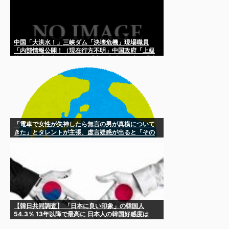
中国「大洪水！」三峡ダム「決壊危機」現場職員
「内部情報公開！（現在行方不明」中国政府「上級
技師を逮捕拘束」台風12号「中国上陸！」中国「地
震発生（7/28」→
「電車で女性が失神したら無言の男が真横について
きた」とタレントが主張、虚言疑惑が出ると「その
男の垢を発見した」と追加主張するも……
【韓日共同調査】 「日本に良い印象」の韓国人
54.3％ 13年以降で最高に 日本人の韓国好感度は
35.3％