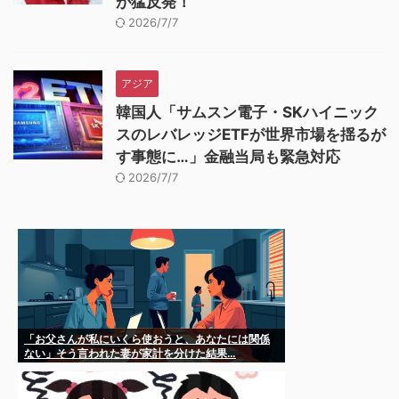
が猛反発！
2026/7/7
アジア
韓国人「サムスン電子・SKハイニック
スのレバレッジETFが世界市場を揺るが
す事態に…」金融当局も緊急対応
2026/7/7
「お父さんが私にいくら使おうと、あなたには関係
ない」そう言われた妻が家計を分けた結果…