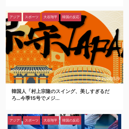
アジア
スポーツ
大谷翔平
韓国の反応
2026/5/9
韓国人「村上宗隆のスイング、美しすぎるだ
ろ…今季15号でメジ...
アジア
スポーツ
大谷翔平
韓国の反応