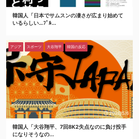
2026/5/7
韓国人「日本でサムスンの凄さが広まり始めて
いるらしい…ﾌﾞﾙ...
アジア
スポーツ
大谷翔平
韓国の反応
2026/5/6
韓国人「大谷翔平、7回8K2失点なのに負け投手
になりそうなの...