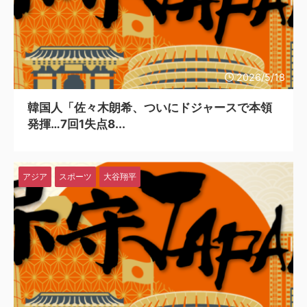
韓国人「韓国サッカー協会関係者が『不適切接待は慣行だった』と衝撃発言！日韓ワールドカップ4強にも疑いの視線が向けられる」
2026/5/18
韓国人「佐々木朗希、ついにドジャースで本領
発揮…7回1失点8...
アジア
スポーツ
大谷翔平