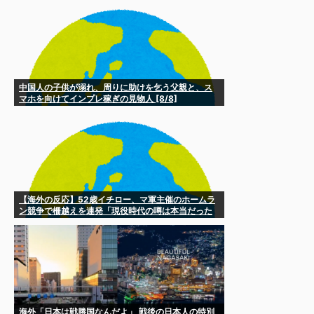
中国人の子供が溺れ、周りに助けを乞う父親と、ス
マホを向けてインプレ稼ぎの見物人 [8/8]
【海外の反応】52歳イチロー、マ軍主催のホームラ
ン競争で柵越えを連発「現役時代の噂は本当だった
んだな…」
海外「日本は戦勝国なんだよ」 戦後の日本人の特別