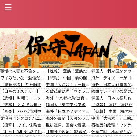
職場の人妻と不倫をして、ついに、、、
【速報】 蓮舫「蓮舫だから叩いて良いという報道」 ネット「高市だから叩いて良いをやってるのがお前だろ」
韓国人「我が国がクウェート戦で行った審判買収が本当に深刻である理由がこちら…」→「これはダメなやつ…（ブルブル」＝韓国の反応
ワイみたいな『勉強だけできる高学歴発達障害者』ってどう生きたらいいんや？
【悲報】 中国、橋の欄干が強風一発で粉々に 鉄筋ゼロ 当局「接着剤でくっつけただけ」「正常で、品質問題はない」
海外「ディズニーがゴミのようだ！」日本がアニメ化した米人気SF作品に絶賛の声が〇到中
【腹筋崩壊】 見た瞬間吹いた画像を貼っていくスレｗｗｗｗ
中国「大洪水！」三峡ダム「9門開放！（全力放流」中国都市「三峡沿線の道路水没」中国政府「高速道路封鎖！」中国ダム「緊急放流に合わせて開門（土砂崩れ発生」→
海外「日本は戦勝国なんだよ」 戦後の日本人の特別な生き様に各国から称賛の声
【田舎のミステリー】 タヌキが人間に化ける説、これ多分マジ
石破茂前総理「ウクライナが核放棄しなければロシア侵攻しなかった」！
際限ないドイツの歴史謝罪、80年前のホロコースト被害者に賠償…「日本はドイツを見習え」
【悲報】 味噌ラーメンで行列、出来ない
海外「”京都の鳥”は良いぞ」小規模だけどお勧めな日本の観光名所／お店に対する海外の反応
韓国人「日本人審判も多数含まれていたサッカー協会の衝撃的な接待リストに衝撃の声！」→「日本人審判の名前が次々と明るみに‥」
【悲報】 とんでも無いヤバい台風がお盆直撃ｗ
韓国人「東南アジア各国が韓国サッカー協会による日本人や外国人審判接待を報道！」→「信頼を揺るがす深刻なスキャンダル‥」
【速報】 蓮舫「蓮舫だから叩いて良いという報道」 ネット「高市だから叩いて良いをやってるのがお前だろ」
【画像】 パパ活待機中の子が20人ぐらい激写されるｗｗｗｗｗｗｗｗｗｗｗ
海外「日本のメディアを楽しめないことにうんざりだ。ウィーブの評判のせいで自分もその一部になる気分になる」
【悲報】 中国、橋の欄干が強風一発で粉々に 鉄筋ゼロ 当局「接着剤でくっつけただけ」「正常で、品質問題はない」
元温泉ピンクコンパニオンだけど、質問ある？
海外の反応【天幕のジャードゥーガル】7話 穏健派のオゴタイと武闘派のトルイ…面白い対比だ
中国「大洪水！」三峡ダム「9門開放！（全力放流」中国都市「三峡沿線の道路水没」中国政府「高速道路封鎖！」中国ダム「緊急放流に合わせて開門（土砂崩れ発生」→
【衝撃】 ワイ、保険金2億円と遺産6000万円を相続したら「こう」なった・・・
世耕議員、国会で審議・議決した予算を財務省が勝手に３兆円動かしていると指摘・問題視
石破茂前総理「ウクライナが核放棄しなければロシア侵攻しなかった」！
【動画】DJI Neo2で釣りの自撮りをしようとした男の悲劇（ノ∇`）
【海外の反応】52歳イチロー、マ軍主催のホームラン競争で柵越えを連発「現役時代の噂は本当だったんだな…」
佐藤二朗、橋本愛との騒動で主演映画が完全白紙へｗｗｗｗｗ