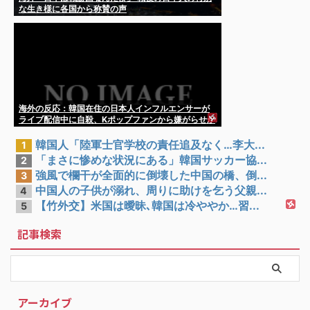
な生き様に各国から称賛の声
海外の反応：韓国在住の日本人インフルエンサーが
ライブ配信中に自殺、Kポップファンから嫌がらせか
韓国人「陸軍士官学校の責任追及なく…李大...
1
「まさに惨めな状況にある」韓国サッカー協...
2
強風で欄干が全面的に倒壊した中国の橋、倒...
3
中国人の子供が溺れ、周りに助けを乞う父親...
4
【竹外交】米国は曖昧､韓国は冷ややか…習...
5
記事検索
アーカイブ