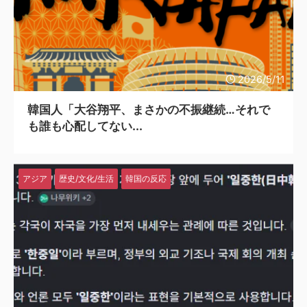
2026/5/11
韓国人「大谷翔平、まさかの不振継続…それで
も誰も心配してない...
アジア
歴史/文化/生活
韓国の反応