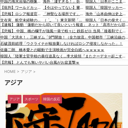
中国の海水浴場の映像があまりにも・・・
海外「凄すぎる！」折り紙と並ぶあの日本の偉大な発明に海外がびっくり仰天
韓国人「日本がここまでの観光大国に発展した本当の理由がこちら…」→「昔から日本は愛されてた…（ﾌﾞﾙﾌﾞﾙ」＝韓国の反応
【批判】ワールドカップ決勝のハーフタイムショー、英紙｢BTSが出てきて悪夢かと思った｣
【今はやってない】審判への性接待疑惑、大韓サッカー協会が声明「現在は一切発生していない」「世界中のサッカー界関係者の皆さんにお詫び」
韓国人「韓国サッカー協会の性接待報道、海外でも大騒ぎに・・・2002年W杯4強の記録取り消しの声も」→「マジで国の恥だ」「2002年まで疑う価値がある」「国民や国が築いた国格をサッカー選手が足で蹴り飛ばすね」
【悲報】ロシア報道官「広島市長は毎年、ロシアを嫌悪する『偽りの呪文』を繰り返し、日本人をゾンビ化させている」と主張
「神聖なる場所です」靖国神社、境内におけるコスプレや軍装の禁止を発表
海外「山本由伸は史上最高の日本人投手になれる？」
文在寅、航空未経験の娘婿を重役にして収賄で起訴された
（ ´_ゝ`）東京新聞「小池都知事、今年も虐〇された朝鮮人犠牲者らを追悼文を送付しない意向。10年連続」
韓国人「日本の柴犬くん散歩中の暑さに耐えられなかった結果」
【速報】 蓮舫「蓮舫だから叩いて良いという報道」 ネット「高市だから叩いて良いをやってるのが
【韓国サッカー協会】外国人審判約10人に性的接待か 計1496回、約2億ウォン（約2200万円）
【朗報】小池都知事、高市首相と会談し「墓地埋葬法」の改正を要請 国と都が連携し民間への指導強化を進める方向で一致
韓国人「最近の日本アニメ業界の勢力図を変えたと言われる作品がこちら…」→「こういうのが面白い…（ﾌﾞﾙﾌﾞﾙ」＝韓国の反応
【悲報】 中国、橋の欄干が強風一発で粉々に 鉄筋ゼロ 当局「接着剤でくっつけただけ」「正常で、品質問題はない」
韓国のサッカー協会、W杯予選等を裁くために訪韓した外国人審判を「性接待」していた……大して強くもないチームが潤沢な予算を持ってりゃそうなるわな
韓国人「海外が想像する韓国人キャラクターのイメージがこちら・・・」
韓国人「韓国サッカー協会関係者が『不適切接待は慣行だった』と衝撃発言！日韓ワールドカップ4強にも疑いの視線が向けられる」
中国「大洪水！」三峡ダム「9門開放！（全力放流」中国都市「三峡沿線の道路水没」中国政府「高速道路封鎖！」中国ダム「緊急放流に合わせて開門（土
【なんで】竹島ソングを歌う韓国アイドルグループが待望の日本デビュー
「猫が車を凝視してると思ったら、自分に見とれていた…」（動画）
海外「大谷翔平が勝ち越しの絶好機でダブルプレー…」
石破茂前総理「ウクライナが核放棄しなければロシア侵攻しなかった」！
中国人による密漁が止まらない
16歳の清水空跳が100m10秒00を記録して桐生祥秀の高校記録を更新、海外陸上競技ファンも大衝撃（海外の反応）
海外「大谷翔平がドジャースでfWAR25.0到達！歴史的ペースに海外騒然…」
佐藤二朗、橋本愛との騒動で主演映画が完全白紙へｗｗｗｗｗ
警察がスーパーで暴れる刃物男を射〇「発砲は適正か？」
海外「大谷翔平が1試合2発！完全に人間離れしているんだが…」
韓国人「陸軍士官学校の責任追及なく…李大統領『またクーデター起こす可能性』と警告」
【動画】タイのティパンコーン王子が日本人女性とデートか？
海外「大谷翔平がワールドシリーズ3連覇＆WSMVPなら歴代何位？海外ファンの答えがこちら」
【悲報】 とんでも無いヤバい台風がお盆直撃ｗ
【動画】これはお見事。中国重慶市で珍しい事故が撮影される。
【画像】 パパ活待機中の子が20人ぐらい激写されるｗｗｗｗｗｗｗｗｗｗｗ
HOME
>
アジア
>
元温泉ピンクコンパニオンだけど、質問ある？
アジア
「まさに惨めな状況にある」韓国サッカー協会が謝罪文を公表 [8/8]
【衝撃】 ワイ、保険金2億円と遺産6000万円を相続したら「こう」なった・・・
ワイジ毎日2kgの野菜と500gくらいの肉食べたらこうなるｗｗｗ
アジア
スポーツ
韓国の反応
強風で欄干が全面的に倒壊した中国の橋、倒壊した欄干の破片を調べると凄まじい事実が発覚して……
韓国人「日本がここまでの観光大国に発展した本当の理由がこちら…」→「昔から日本は愛されてた…（ﾌﾞﾙﾌﾞﾙ」＝韓国の反応
韓国人「韓国サッカー協会の性接待報道、海外でも大騒ぎに・・・2002年W杯4強の記録取り消しの声も」→「マジで国の恥だ」「2002年まで疑う価値がある」「国民や国が築いた国格をサッカー選手が足で蹴り飛ばすね」
韓国人「日本の柴犬くん散歩中の暑さに耐えられなかった結果」
韓国人「最近の日本アニメ業界の勢力図を変えたと言われる作品がこちら…」→「こういうのが面白い…（ﾌﾞﾙﾌﾞﾙ」＝韓国の反応