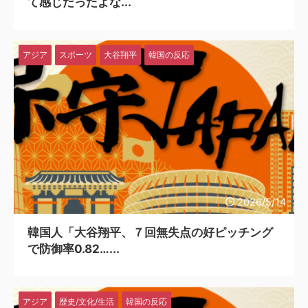
て感じだったよな...
アジア
スポーツ
大谷翔平
韓国の反応
2026/5/14
韓国人「大谷翔平、７回無失点の好ピッチング
で防御率0.82…...
アジア
歴史/文化/生活
韓国の反応