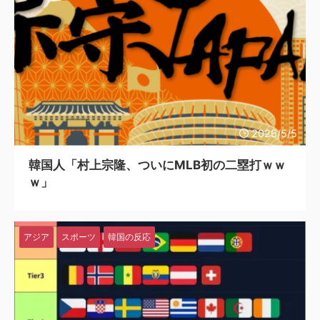
2026/5/5
韓国人「村上宗隆、ついにMLB初の二塁打ｗｗ
ｗ」
アジア
スポーツ
韓国の反応