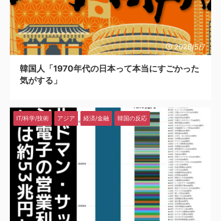
2026/5/7
韓国人「1970年代の日本って本当にすごかった
気がする」
IT/科学/技術
アジア
経済/金融
韓国の反応