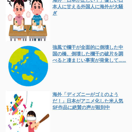
海外「日本が正しい！」優しい日
本人に甘える外国人に海外が大騒
ぎ
強風で欄干が全面的に倒壊した中
国の橋、倒壊した欄干の破片を調
べると凄まじい事実が発覚して……
海外「ディズニーがゴミのよう
だ！」日本がアニメ化した米人気
SF作品に絶賛の声が殺到中