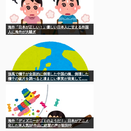
海外「日本が正しい！」優しい日本人に甘える外国
人に海外が大騒ぎ
強風で欄干が全面的に倒壊した中国の橋、倒壊した
欄干の破片を調べると凄まじい事実が発覚して……
海外「ディズニーがゴミのようだ！」日本がアニメ
化した米人気SF作品に絶賛の声が殺到中