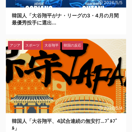
2026/5/5
韓国人「大谷翔平がナ・リーグの3・4月の月間
最優秀投手に選出...
アジア
スポーツ
大谷翔平
韓国の反応
2026/5/4
韓国人「大谷翔平、4試合連続の無安打…ﾌﾞﾙﾌﾞ
ﾙ」