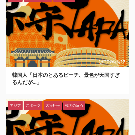
2026/5/12
韓国人「日本のとあるビーチ、景色が天国すぎ
るんだが…」
アジア
スポーツ
大谷翔平
韓国の反応