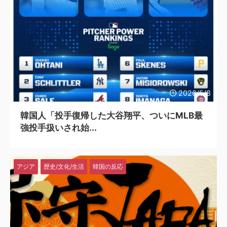
2026/5/8
韓国人「投手復帰した大谷翔平、ついにMLB最
強投手扱いされ始...
アジア
歴史/文化/生活
韓国の反応