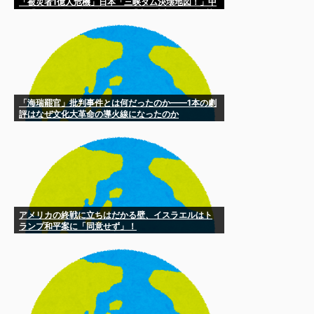
「被災者1億人危機」日本「三峡ダム決壊地図！」中
国「はい（震え声」台風13号「中国直撃（猛烈な勢
力で豪雨予測」→
「海瑞罷官」批判事件とは何だったのか——1本の劇
評はなぜ文化大革命の導火線になったのか
アメリカの終戦に立ちはだかる壁、イスラエルはト
ランプ和平案に「同意せず」！