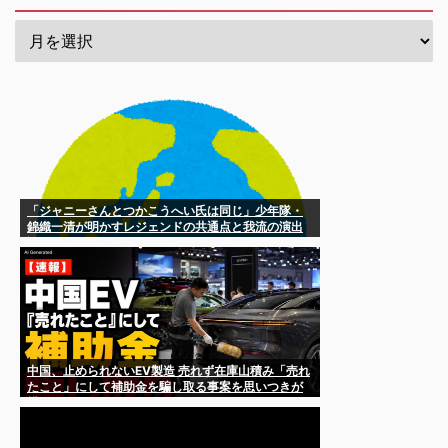
「ジャニーさんとつかこうへい氏は同じ」少年隊・
錦織一清が明かすレジェンドの共通点と我流の演出
論
中国、止められないEV製造 売れず在庫山積み「売れ
たこと」にして補助金を騙し取る事案を思いつきが
横行