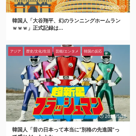
2026/5/17
韓国人「大谷翔平、幻のランニングホームラン
ｗｗｗ」正式記録は...
アジア
歴史/文化/生活
芸能/エンタメ
韓国の反応
2026/5/16
韓国人「昔の日本って本当に“別格の先進国”っ