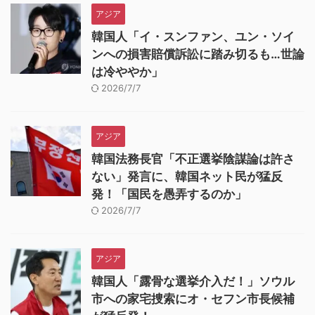
アジア
韓国人「イ・スンファン、ユン・ソイ
ンへの損害賠償訴訟に踏み切るも…世論
は冷ややか」
2026/7/7
アジア
韓国法務長官「不正選挙陰謀論は許さ
ない」発言に、韓国ネット民が猛反
発！「国民を愚弄するのか」
2026/7/7
アジア
韓国人「露骨な選挙介入だ！」ソウル
市への家宅捜索にオ・セフン市長候補