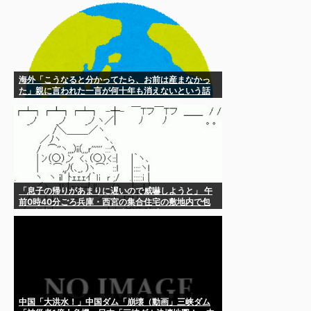
海外「こうなると分かってたら、お前は産まなかっ
た」親に言われた一言が何十年も消えないという話
「息子の帰りがあまりに遅いので威嚇しようと」 午
前0時40分ごろ兵庫・西宮の集合住宅の敷地内で包
丁2本持っていた疑い、45歳の父逮捕
中国「大洪水！」中国ダム「崩壊（動画」三峡ダム