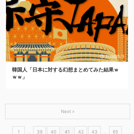
2026/5/3
韓国人「日本に対する幻想まとめてみた結果ｗ
ｗｗ」
Next »
1
…
39
40
41
42
43
…
65