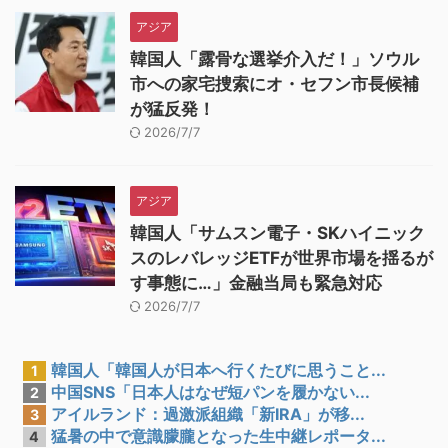
アジア
韓国人「露骨な選挙介入だ！」ソウル
市への家宅捜索にオ・セフン市長候補
が猛反発！
2026/7/7
アジア
韓国人「サムスン電子・SKハイニック
スのレバレッジETFが世界市場を揺るが
す事態に…」金融当局も緊急対応
2026/7/7
韓国人「韓国人が日本へ行くたびに思うこと...
1
中国SNS「日本人はなぜ短パンを履かない...
2
アイルランド：過激派組織「新IRA」が移...
3
猛暑の中で意識朦朧となった生中継レポータ...
4