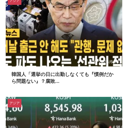
アジア
2026/6/16
韓国人「選挙の日に出勤しなくても『慣例だか
ら問題ない』？腐敗...
アジア