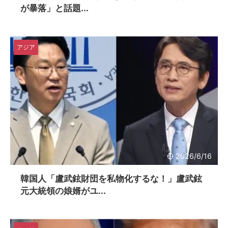
が暴落」と話題...
アジア
2026/6/16
韓国人「盧武鉉財団を私物化するな！」盧武鉉
元大統領の娘婿がユ...