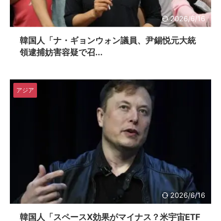
2026/6/16
韓国人「ナ・ギョンウォン議員、尹錫悦元大統
領逮捕妨害容疑で召...
アジア
2026/6/16
韓国人「スペースX効果がマイナス？米宇宙ETF