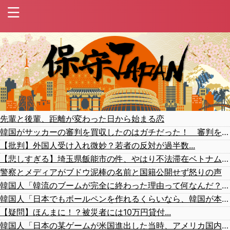
先輩と後輩、距離が変わった日から始まる恋
韓国がサッカーの審判を買収したのはガチだった！ 審判を性接待して以降は7戦無敗だったのが判明
【批判】外国人受け入れ微妙？若者の反対が過半数...
【悲しすぎる】埼玉県飯能市の件、やはり不法滞在ベトナム人でした
警察とメディアがブドウ泥棒の名前と国籍公開せず怒りの声
韓国人「韓流のブームが完全に終わった理由って何なんだ？日本でも全然K-POPの話題が出てないようだけど…（ﾌﾞﾙﾌﾞﾙ」＝韓国の反応
韓国人「日本でもボールペンを作れるくらいなら、韓国が本気を出せばすぐ作れるはずです」
【疑問】ほんまに！？被災者には10万円貸付...
韓国人「日本の某ゲームが米国進出した当時、アメリカ国内で巻き起こった熱狂的ブームの様子がこちら…」＝韓国の反応