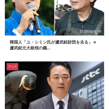
2026/6/16
韓国人「ユ・シミン氏が盧武鉉財団を去る」→
盧武鉉元大統領の義...
アジア