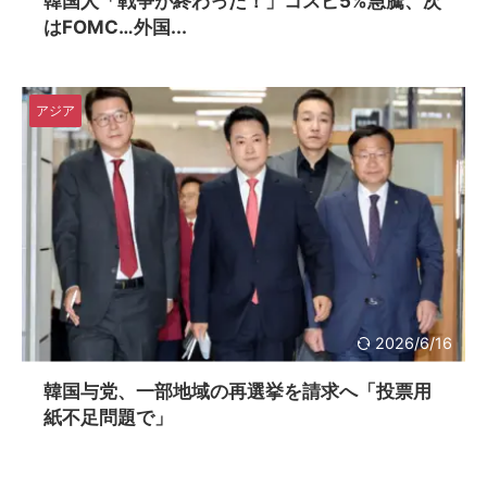
韓国人「戦争が終わった！」コスピ5%急騰、次
はFOMC…外国...
アジア
2026/6/16
韓国与党、一部地域の再選挙を請求へ「投票用
紙不足問題で」