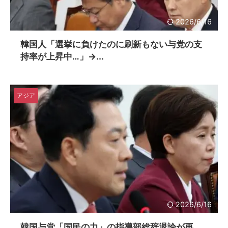
2026/6/16
韓国人「選挙に負けたのに刷新もない与党の支
持率が上昇中…」→...
アジア
2026/6/16
韓国与党「国民の力」の指導部総辞退論が再