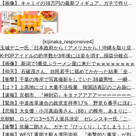
【画像】 キャミイの18万円の最新フィギュア、ガチで作り込みがエグすぎる
[kijinaka_responsive4]
玉城デニー氏「日本政府から！アメリカから！沖縄を取り戻す！」（動画あり）
K-POPアイドルの約半数が3年後には姿を消す…損益分岐点突破は4％未満
【画像】 新潟で1番並ぶラーメン屋に来たでｗｗｗｗｗｗｗｗ
【仰天】 石破茂さん、自民若手に舐めてかかった結果「全てを失うｗｗｗｗｗ」
【衝撃】千葉の海岸で写真撮影をしていた38歳男性、一瞬の隙に波にさらわれた結果・・・
【は？】上高地にゴミ大量不法投棄 韓国語表記のごみ袋に紙やプラスチック、缶、瓶などが混在 生肉やキムチ、ラーメンなどさまざまな生ごみ
【速報】京都市、『神対応』キタァアアアアーーーーーーーー！！
【緊急】中道改革連合の政党支持率1.7％ 野党６番手に沈む・・・
【悲報】大女優・小川真由美さん（86）の晩年、あまりにも闇が深すぎる・・・・
北朝鮮、ロシアに3〜5万人派兵決定 ゼレンスキー氏「これはアジア諸国にとって脅威」「 韓国はウクライナとより密接に協力すべき。韓国の支援を受け取りたい」
【衝撃】佐藤二朗さん、ガチで『びっくり』してしまう！！！！！！
【速報】WEST.重岡大毅＆濱田崇裕、『衝撃的な事実』が判明する！！！！！！