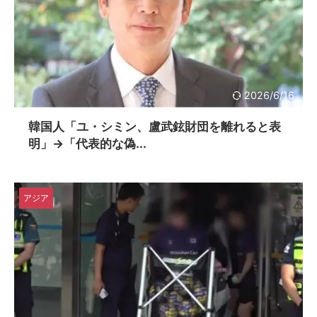
2026/6/16
韓国人「ユ・シミン、盧武鉉財団を離れると表
明」→「代表的な偽...
アジア