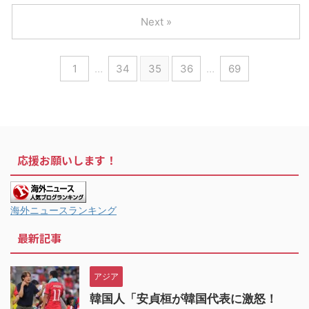
Next »
1
…
34
35
36
…
69
応援お願いします！
海外ニュースランキング
最新記事
アジア
韓国人「安貞桓が韓国代表に激怒！