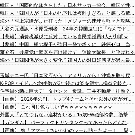
韓国人「国際的な恥さらしだ」日本サッカー協会、韓国で性接待疑惑関連の審判4人を調査開始
韓国人「韓国人が『日本の地下鉄は複雑すぎる』と感じる驚きの理由がこちらです‥」→「あまりの難易度の高さに冷や汗をかいた‥」
海外「村上宗隆がまた打った！メジャーの速球を軽々と攻略する26号ホームランがこちら…」
大谷の元通訳・水原受刑者、24年の韓国遠征に「なんでドジャースが韓国に？」「日本なら分かるんだけど」「みんな気が乗らない」と語っていたことが判明
【悲報】消費税減税に反対している自民党議員9人が判明ｗｗｗｗｗｗ
【悲報】中国、橋の欄干が強風一発で粉々に 鉄筋ゼロ 当局「接着剤でくっつけただけ」「正常で、品質問題はない」
蒋介石、共産党に武器を届け続けて「運輸大隊長」と呼ばれる
海外「日韓関係が大きく変化？韓国人の対日好感度が過去最高を記録」
玉城デニー氏「日本政府から！アメリカから！沖縄を取り戻す！」（動画あり）
K-POPアイドルの約半数が3年後には姿を消す…損益分岐点突破は4％未満
住宅街の隣に巨大データセンター爆誕。三井不動産「排熱？低周波音？データはまだ出せません」住民ブチギレ
【画像】 2026年のF1、トップ4チームとそれ以外の差がガチでエグい
【画像】 これ同じ色らしいぞｗｗｗｗｗｗｗｗｗｗ
外国人「とてつもない逸材がいる」15歳FW礒部怜夢、衝撃ゴールでリバプールU15撃破！海外ファン絶賛！【海外の反応】
【ガンダム】 パーフェクトガンタンクってあったらどんな存在になるだろうな？
【画像】 娘「ママー！ちいかわのシール貼ったよー！」 親「！！！！！！」