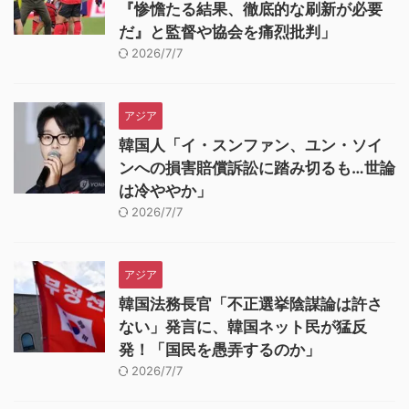
『惨憺たる結果、徹底的な刷新が必要
だ』と監督や協会を痛烈批判」
2026/7/7
アジア
韓国人「イ・スンファン、ユン・ソイ
ンへの損害賠償訴訟に踏み切るも…世論
は冷ややか」
2026/7/7
アジア
韓国法務長官「不正選挙陰謀論は許さ
ない」発言に、韓国ネット民が猛反
発！「国民を愚弄するのか」
2026/7/7