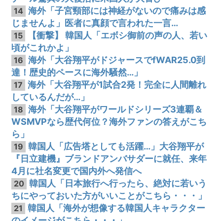
海外「子宮頸部には神経がないので痛みは感
14
じませんよ」医者に真顔で言われた一言…
【衝撃】 韓国人「エボシ御前の声の人、若い
15
頃がこれかよ」
海外「大谷翔平がドジャースでfWAR25.0到
16
達！歴史的ペースに海外騒然…」
海外「大谷翔平が1試合2発！完全に人間離れ
17
しているんだが…」
海外「大谷翔平がワールドシリーズ3連覇＆
18
WSMVPなら歴代何位？海外ファンの答えがこち
ら」
韓国人「広告塔としても活躍…」大谷翔平が
19
『日立建機』ブランドアンバサダーに就任、来年
4月に社名変更で国内外へ発信へ
韓国人「日本旅行へ行ったら、絶対に若いう
20
ちにやっておいた方がいいことがこちら・・・」
韓国人「海外が想像する韓国人キャラクター
21
のイメージがこちら・・・」