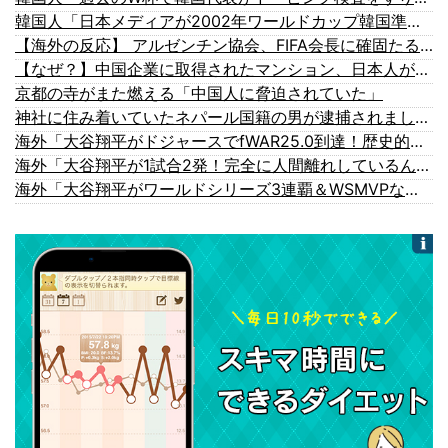
韓国人「日本メディアが2002年ワールドカップ韓国準決勝も調査すべきと主張！」→「英国メディアも一斉に指摘‥」
【海外の反応】 アルゼンチン協会、FIFA会長に確固たる支持を表明「隠す気もないんだなｗ」
【なぜ？】中国企業に取得されたマンション、日本人が出ていきネパール人で埋まる
京都の寺がまた燃える「中国人に脅迫されていた」
神社に住み着いていたネパール国籍の男が逮捕されました #移民 #外国人
海外「大谷翔平がドジャースでfWAR25.0到達！歴史的ペースに海外騒然…」
海外「大谷翔平が1試合2発！完全に人間離れしているんだが…」
海外「大谷翔平がワールドシリーズ3連覇＆WSMVPなら歴代何位？海外ファンの答えがこちら」