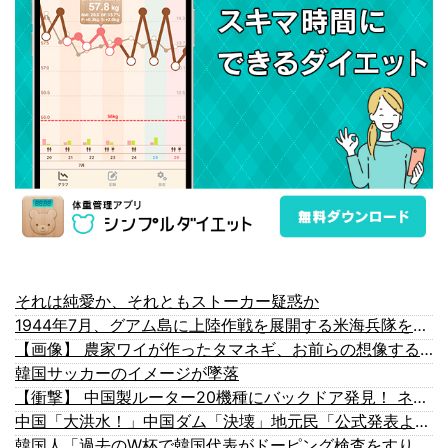
それは純愛か、それともストーカー疑惑か
1944年7月、グアム島に上陸作戦を展開する米海兵隊を空撮！
【画像】 農家ワイが作ったタマネギ、お前らの想像する1.5倍はデカいぞ
韓国サッカーのイメージが墜落
【衝撃】 中国製ルーター20機種にバックドア発見！ ネットに繋ぐだけで35秒ごとに中国のサーバーと通信
中国「大洪水！」中国ダム「決壊」地元民「公式発表より死者多い！」中国政府「住民拘束！（安否不明」中国当局「救助隊動画も削除」台風13号「三峡ダム接近中」→
韓国人「過去のW杯で韓国代表がドーピング検査をすり抜けるように注射していたものがこちら…」→「恥ずかしい…（ブルブル」＝韓国の反応