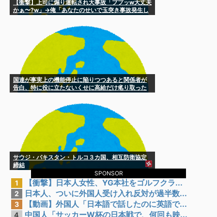
【衝撃】上司に煽り運転され大事故「ププッw大丈夫
かぁ〜?w」→俺「あなたのせいで玉突き事故発生し
てますが」「え!?」
国連が事実上の機能停止に陥りつつあると関係者が
告白、特に役に立たないくせに高給だけ毟り取った
結果……
サウジ・パキスタン・トルコ３カ国、相互防衛協定
締結
SPONSOR
【衝撃】日本人女性、YG本社をゴルフクラ...
1
日本人、ついに外国人受け入れ反対が過半数...
2
【動画】外国人「日本語で話したのに英語で...
3
中国人「サッカーW杯の日本戦で、何回も映...
4