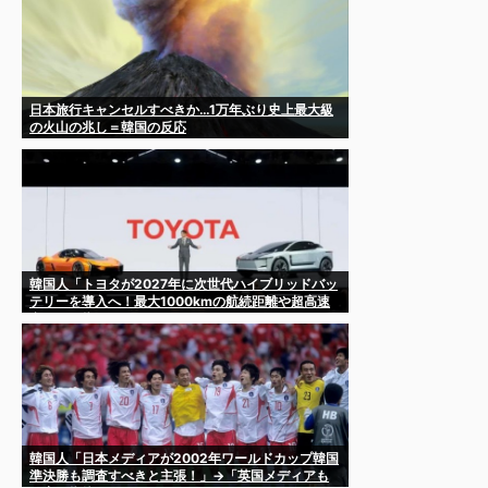
日本旅行キャンセルすべきか…1万年ぶり史上最大級
の火山の兆し＝韓国の反応
韓国人「トヨタが2027年に次世代ハイブリッドバッ
テリーを導入へ！最大1000kmの航続距離や超高速
充電を目指す」
韓国人「日本メディアが2002年ワールドカップ韓国
準決勝も調査すべきと主張！」→「英国メディアも