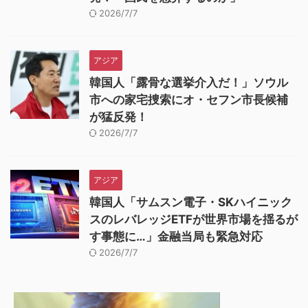
2026/7/7
アジア
韓国人「露骨な選挙介入だ！」ソウル
市への家宅捜索にオ・セフン市長候補
が猛反発！
2026/7/7
アジア
韓国人「サムスン電子・SKハイニック
スのレバレッジETFが世界市場を揺るが
す事態に…」金融当局も緊急対応
2026/7/7