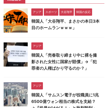
アジア
スポーツ
大谷翔平
韓国の反応
韓国人「大谷翔平、まさかの本日3本
目のホームランｗｗｗ」
アジア
韓国人「売春取り締まり中に裸を撮
影された女性に国家が賠償」→「犯
罪者の人権ばかり守るのか？」
アジア
韓国人「サムスン電子が役職員に1兆
6500億ウォン相当の株式を支給？