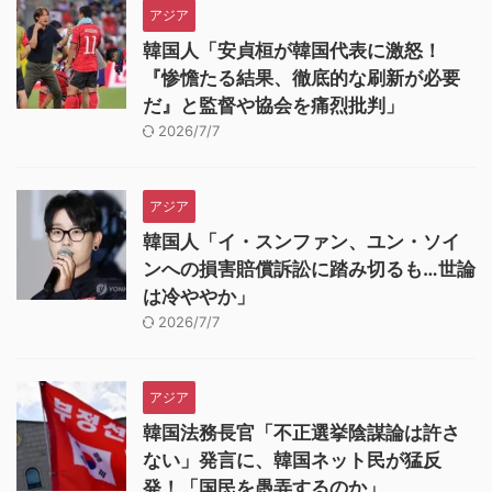
アジア
韓国人「安貞桓が韓国代表に激怒！
『惨憺たる結果、徹底的な刷新が必要
だ』と監督や協会を痛烈批判」
2026/7/7
アジア
韓国人「イ・スンファン、ユン・ソイ
ンへの損害賠償訴訟に踏み切るも…世論
は冷ややか」
2026/7/7
アジア
韓国法務長官「不正選挙陰謀論は許さ
ない」発言に、韓国ネット民が猛反
発！「国民を愚弄するのか」