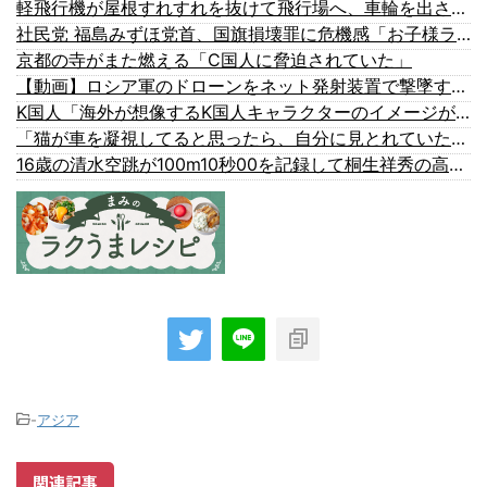
軽飛行機が屋根すれすれを抜けて飛行場へ、車輪を出さないまま胴体着陸「これよりひどい着陸なら山ほど見てきた」【海外の反応】
社民党 福島みずほ党首、国旗損壊罪に危機感「お子様ランチの日の丸は折っても破っても処罰されない、 どうでしょう。本当にそうなのか」
京都の寺がまた燃える「C国人に脅迫されていた」
【動画】ロシア軍のドローンをネット発射装置で撃墜するウクライナ。
K国人「海外が想像するK国人キャラクターのイメージがこちら・・・」
「猫が車を凝視してると思ったら、自分に見とれていた…」（動画）
16歳の清水空跳が100m10秒00を記録して桐生祥秀の高校記録を更新、海外陸上競技ファンも大衝撃（海外の反応）
-
アジア
関連記事