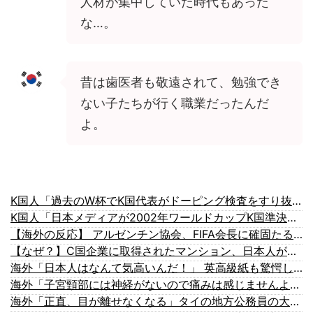
人材が集中していた時代もあった
な…。
昔は歯医者も敬遠されて、勉強でき
ない子たちが行く職業だったんだ
よ。
K国人「過去のW杯でK国代表がドーピング検査をすり抜けるように注射していたものがこちら…」→「恥ずかしい…（ブルブル」＝K国の反応
K国人「日本メディアが2002年ワールドカップK国準決勝も調査すべきと主張！」→「英国メディアも一斉に指摘‥」
【海外の反応】 アルゼンチン協会、FIFA会長に確固たる支持を表明「隠す気もないんだなｗ」
【なぜ？】C国企業に取得されたマンション、日本人が出ていきネパール人で埋まる
海外「日本人はなんて気高いんだ！」 英高級紙も驚愕した極限の中の日本人の姿に世界が衝撃
海外「子宮頸部には神経がないので痛みは感じませんよ」医者に真顔で言われた一言…
海外「正直、目が離せなくなる」タイの地方公務員の大胆メイクが話題に【海外の反応】