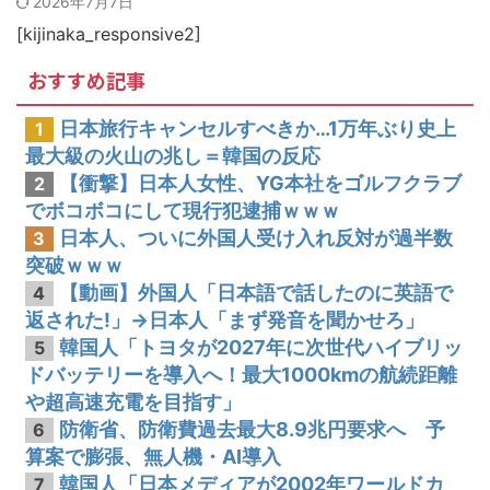
2026年7月7日
韓国人「熊本地震で見る日本の土木技術の完全勝利をご覧ください」→「これはすごいわ」「こういうのを見ると日本人は何か適当に作る感じがしない・・・」「あれがまさに経験値である」
[kijinaka_responsive2]
おすすめ記事
日本旅行キャンセルすべきか…1万年ぶり史上
1
最大級の火山の兆し＝韓国の反応
【衝撃】日本人女性、YG本社をゴルフクラブ
2
でボコボコにして現行犯逮捕ｗｗｗ
日本人、ついに外国人受け入れ反対が過半数
3
突破ｗｗｗ
【動画】外国人「日本語で話したのに英語で
4
返された!」→日本人「まず発音を聞かせろ」
韓国人「トヨタが2027年に次世代ハイブリッ
5
ドバッテリーを導入へ！最大1000kmの航続距離
や超高速充電を目指す」
防衛省、防衛費過去最大8.9兆円要求へ 予
6
算案で膨張、無人機・AI導入
韓国人「日本メディアが2002年ワールドカ
7