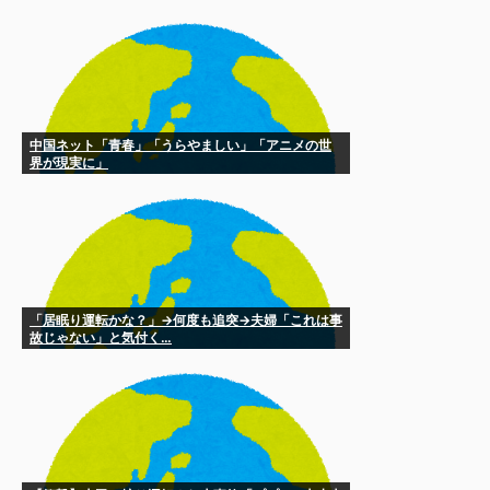
一斉に指摘‥」
中国ネット「青春」「うらやましい」「アニメの世
界が現実に」
「居眠り運転かな？」→何度も追突→夫婦「これは事
故じゃない」と気付く…