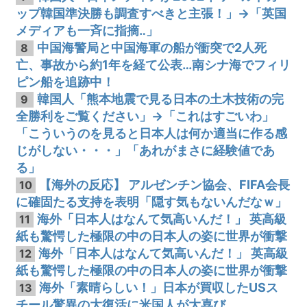
ップ韓国準決勝も調査すべきと主張！」→「英国
メディアも一斉に指摘‥」
中国海警局と中国海軍の船が衝突で2人死
8
亡、事故から約1年を経て公表…南シナ海でフィリ
ピン船を追跡中！
韓国人「熊本地震で見る日本の土木技術の完
9
全勝利をご覧ください」→「これはすごいわ」
「こういうのを見ると日本人は何か適当に作る感
じがしない・・・」「あれがまさに経験値であ
る」
【海外の反応】 アルゼンチン協会、FIFA会長
10
に確固たる支持を表明「隠す気もないんだなｗ」
海外「日本人はなんて気高いんだ！」 英高級
11
紙も驚愕した極限の中の日本人の姿に世界が衝撃
海外「日本人はなんて気高いんだ！」 英高級
12
紙も驚愕した極限の中の日本人の姿に世界が衝撃
海外「素晴らしい！」日本が買収したUSス
13
チール驚異の大復活に米国人が大喜び