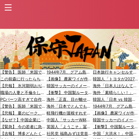
【警告】 医師「米国では”ヘロインと同じくらいヤバい薬”が日本では平気で処方されてる」
1944年7月、グアム島に上陸作戦を展開する米海兵隊を空撮！
日本旅行キャンセルすべきか…1万年ぶり史上最大級の火山の兆し＝韓国の反応
この前森に行ったらちっちゃいウリボー見つけた
【画像】 農家ワイが作ったタマネギ、お前らの想像する1.5倍はデカいぞ
韓国人「トヨタが2027年に次世代ハイブリッドバッテリーを導入へ！最大1000kmの航続距離や超高速充電を目指す」
【悲報】 氷河期弱おぢ（50）、新聞に絶望の投稿ｗｗｗｗｗｗｗｗｗｗｗ
韓国サッカーのイメージが墜落
海外「日本人はなんて気高いんだ！」 英高級紙も驚愕した極限の中の日本人の姿に世界が衝撃
職場の人妻と不倫をして、ついに、、、
【衝撃】 中国製ルーター20機種にバックドア発見！ ネットに繋ぐだけで35秒ごとに中国のサーバーと通信
海外「素晴らしい！」日本が買収したUSスチール驚異の大復活に米国人が大喜び
PCパーツ高すぎて自作する人減ってるよな
海外「正直、目が離せなくなる」タイの地方公務員の大胆メイクが話題に【海外の反応】
韓国人「日本 vs 韓国、マンガのキャラクターの違い」
【警告】 医師「米国では”ヘロインと同じくらいヤバい薬”が日本では平気で処方されてる」
海外「日本でとんでもなく汚い物を見つけた！街はゴミがなく綺麗なのにこれは何故？」
1944年7月、グアム島に上陸作戦を展開する米海兵隊を空撮！
【悲報】 夏のピーク、もう終わってたｗｗｗｗｗ
軽飛行機が屋根すれすれを抜けて飛行場へ、車輪を出さないまま胴体着陸「これよりひどい着陸なら山ほど見てきた」【海外の反応】
【画像】 農家ワイが作ったタマネギ、お前らの想像する1.5倍はデカいぞ
【なぜ？】中国企業に取得されたマンション、日本人が出ていきネパール人で埋まる
中国人「サッカーW杯の日本戦で、何回も映っていたこの女性は一体誰？」 中国人「なんという上品さ」「どう見ても一般人ではない」
韓国サッカーのイメージが墜落
【緊急】 今の若者に急増している『コレ』依存、めちゃくちゃ深刻な模様w w w w w w w w w w
英国人「ようこそ」冨安健洋、クリスタルパレス加入が決定的に！メディカル検査をパス！現地サポが歓迎！アーセナルファンも祝福！【海外の反応】
【衝撃】 中国製ルーター20機種にバックドア発見！ ネットに繋ぐだけで35秒ごとに中国のサーバーと通信
【吉報】 博多どんたくエチすぎるｗｗｗｗｗｗｗｗｗｗｗｗｗｗｗ
社民党 福島みずほ党首、国旗損壊罪に危機感「お子様ランチの日の丸は折っても破っても処罰されない、 どうでしょう。本当にそうなのか」
中国「大洪水！」中国ダム「決壊」地元民「公式発表より〇者多い！」中国政府「住民拘束！（安否不明」中国当局「救助隊動画も削除」台風13号「三峡ダム接近中」→