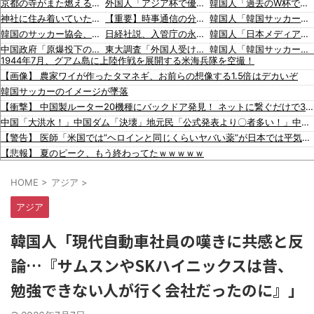
京都の寺がまた燃える「中国人に脅迫されていた」
外国人「アジア杯で優勝するんだ」日本代表、W杯ポット1入りに現実味!?2030大会で出場枠「64」なら追い風に！アメリカ人もポット1争いに熱視線！【海外の反応】
韓国人「過去のW杯で韓国代表がドーピング検査をすり抜けるように注射していたものがこちら…」→「恥ずかしい…（ﾌﾞﾙﾌﾞﾙ」＝韓国の反応
神社に住み着いていたネパール国籍の男が逮捕されました #移民 #外国人
【重要】時事通信の分かりづらい記事でネット混乱！「特定技能2号に5年枠登場」を移民拡大と勘違いし反対パブコメが〇到 ※実際は3年で永住申請できた穴を塞ぐ改正
韓国人「韓国サッカー協会、外国人審判に“性接待”報道・・・」→「2002年の審判買収が事実だったのか？」「日本人が言ってたこと正しかったね・・・」「もうサッカー代表、サッカー協会解散しよう」
韓国のサッカー協会、W杯予選等を裁くために訪韓した外国人審判を「性接待」していた……大して強くもないチームが潤沢な予算を持ってりゃそうなるわな
日経社説、入管庁の永住許可厳格化を猛批判「永住外国人の生活保護受給をなくす目的、外国人の意欲をそがないか懸念」「外国人を一時的な労働力ではなく、処遇改善などで定着を後押しすべき」
韓国人「日本メディアが2002年ワールドカップ韓国準決勝も調査すべきと主張！」→「英国メディアも一斉に指摘‥」
中国政府「原爆投下の背景こそ反省が必要だ」と主張
東大調査「外国人受け入れ反対」大幅増（20.7pt増）、若い世代で増加幅大
韓国人「韓国サッカー協会の接待問題が今日まで大騒ぎにならなかった理由がこちら…」→「処罰すべき…（ﾌﾞﾙﾌﾞﾙ」＝韓国の反応
1944年7月、グアム島に上陸作戦を展開する米海兵隊を空撮！
韓国政府「3年前に石炭火発のアンモニア混焼で協力するっていったけどあれ取りやめな。政権変わったし」……韓国とまともな協力ができない理由、これなんですよね
デニー支援の小沢一郎氏（一般人）、辺野古沖事故について「玉城デニー知事の責任ではないが、不幸な出来事を悪宣伝に利用する人がいる」
韓国人「熊本地震で見る日本の土木技術の完全勝利をご覧ください」→「これはすごいわ」「こういうのを見ると日本人は何か適当に作る感じがしない・・・」「あれがまさに経験値である」
【画像】 農家ワイが作ったタマネギ、お前らの想像する1.5倍はデカいぞ
入国拒否の半数が日本人!? 「オーストラリアで日本人女性が売春」
韓国人「海外が想像する韓国人キャラクターのイメージがこちら・・・」
海外「大谷翔平がドジャースでfWAR25.0到達！歴史的ペースに海外騒然…」
韓国サッカーのイメージが墜落
【ヤバい】100件以上の窃盗をしたトルコ国籍の男3人を逮捕 #移民 #外国人
「猫が車を凝視してると思ったら、自分に見とれていた…」（動画）
海外「大谷翔平が1試合2発！完全に人間離れしているんだが…」
【衝撃】 中国製ルーター20機種にバックドア発見！ ネットに繋ぐだけで35秒ごとに中国のサーバーと通信
日本の神社仏閣が22日に１回燃えてる。
16歳の清水空跳が100m10秒00を記録して桐生祥秀の高校記録を更新、海外陸上競技ファンも大衝撃（海外の反応）
海外「大谷翔平がワールドシリーズ3連覇＆WSMVPなら歴代何位？海外ファンの答えがこちら」
中国「大洪水！」中国ダム「決壊」地元民「公式発表より〇者多い！」中国政府「住民拘束！（安否不明」中国当局「救助隊動画も削除」台風13号「三峡ダム接近中」→
【動画】ロシア軍のドローンをネット発射装置で撃墜するウクライナ。
韓国人「日本の女子高生のセーラー服と外国人観光客の関係性」
【警告】 医師「米国では”ヘロインと同じくらいヤバい薬”が日本では平気で処方されてる」
【動画】逃げる判断はやっ！埼玉でスマホ運転のプリウスに当て逃げされる車載。
韓国人「広告塔としても活躍…」大谷翔平が『日立建機』ブランドアンバサダーに就任、来年4月に社名変更で国内外へ発信へ
【悲報】 夏のピーク、もう終わってたｗｗｗｗｗ
【動画】よく助けられたな。岐阜の川で外国人が溺れてしまう事故。
【緊急】 今の若者に急増している『コレ』依存、めちゃくちゃ深刻な模様w w w w w w w w w w
HOME
>
アジア
>
日本の古典作品が”現代にふさわしい表現”に強制変更される事態が進行中、今の価値観に照らせば……
韓国人「台風で品不足になった沖縄のスーパーに行ってみたら、なぜか辛ラーメンだけ売れ残っていたんです…」
アジア
韓国人「観測史上最も暑い立秋になるか…日中の最高39度の猛暑が襲来」
【吉報】 博多どんたくエチすぎるｗｗｗｗｗｗｗｗｗｗｗｗｗｗｗ
韓国人「現代自動車社員の嘆きに共感と反
【画像】 福原遥さん、意外とあるｗ
論…『サムスンやSKハイニックスは昔、
韓国人「過去のW杯で韓国代表がドーピング検査をすり抜けるように注射していたものがこちら…」→「恥ずかしい…（ﾌﾞﾙﾌﾞﾙ」＝韓国の反応
韓国人「韓国サッカー協会、外国人審判に“性接待”報道・・・」→「2002年の審判買収が事実だったのか？」「日本人が言ってたこと正しかったね・・・」「もうサッカー代表、サッカー協会解散しよう」
勉強できない人が行く会社だったのに』」
韓国人「日本メディアが2002年ワールドカップ韓国準決勝も調査すべきと主張！」→「英国メディアも一斉に指摘‥」
韓国人「韓国サッカー協会の接待問題が今日まで大騒ぎにならなかった理由がこちら…」→「処罰すべき…（ﾌﾞﾙﾌﾞﾙ」＝韓国の反応