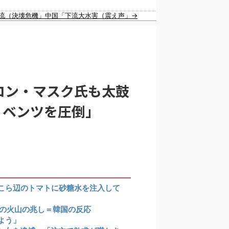
韓国人「日本旅行へ行ったら、絶対に若いうちにやっておいた方がいいことがこちら・・・」
放流（決壊危機」中国「下流大水害（震え声」→
ロン・マスク氏も太鼓
アが報道！」
・ベンツを圧倒」
こら辺のトマトに砂糖水を注入して
級の火山の兆し＝韓国の反応
よう」