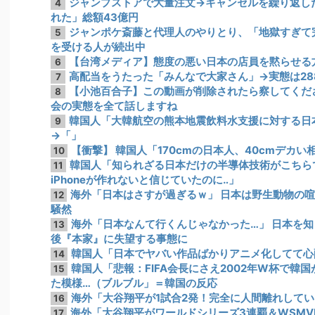
ジャンプストアで大量注文→キャンセルを繰り返し
4
れた」総額43億円
ジャンポケ斎藤と代理人のやりとり、「地獄すぎて
5
を受ける人が続出中
【台湾メディア】態度の悪い日本の店員を黙らせる
6
高配当をうたった「みんなで大家さん」→実態は28
7
【小池百合子】この動画が削除されたら察してくだ
8
会の実態を全て話しますね
韓国人「大韓航空の熊本地震飲料水支援に対する日
9
→「」
【衝撃】 韓国人「170cmの日本人、40cmデカ
10
韓国人「知られざる日本だけの半導体技術がこちら
11
iPhoneが作れないと信じていたのに‥」
海外「日本はさすが過ぎるｗ」 日本は野生動物の
12
騒然
海外「日本なんて行くんじゃなかった…」 日本を
13
後『本家』に失望する事態に
韓国人「日本でヤバい作品ばかりアニメ化してて心
14
韓国人「悲報：FIFA会長にさえ2002年W杯で韓
15
た模様…（ブルブル」＝韓国の反応
海外「大谷翔平が1試合2発！完全に人間離れしてい
16
海外「大谷翔平がワールドシリーズ3連覇＆WSM
17