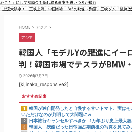
れたこと」にして補助金を騙し取る事案を思いつきが横行
イスラム指導者が授業!? 憲法違反だと批判〇到【さくらの解説】
「上流大洪水！（三峡上流」中国都市「8/5の映像（動画」三峡ダム「緊急
91歳女性の遺体を遺棄したベトナム国籍の男が逮捕されました #移民 #外国人
省が全航路を公開！
チエチすぎやろ！
HOME
>
アジア
>
宅捜索した結果・・・・・・
二袋作ったろ！」→結果ｗｗｗ
アジア
アな夫婦ショットを公開してしまう！
チで美味そうｗｗｗ
韓国人「モデルYの躍進にイー
カップ、オリンピック予選の記録削除を要求するFIFA公式制裁を海外メディ
した理由」
判！韓国市場でテスラがBMW
い言い訳がこちら…」→「もはや自白だろこれ…（ﾌﾞﾙﾌﾞﾙ」＝韓国の反応
こら辺のトマトに砂糖水を注入していただけなのが判明して大問題にw
2026年7月7日
本人の反応をご覧ください・・・」→「」
[kijinaka_responsive2]
おすすめ記事
韓国が独自開発したと自慢する甘いトマト、実はそ
1
いただけなのが判明して大問題にw
日本旅行キャンセルすべきか…1万年ぶり史上最大
2
韓国人「残酷だった日帝強占期前後の写真を見てみ
3