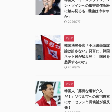
ン・ソインへの損害賠償訴訟
に踏み切るも…世論は冷やや
か」
2026/7/7
アジア
韓国法務長官「不正選挙陰謀
論は許さない」発言に、韓国
ネット民が猛反発！「国民を
愚弄するのか」
2026/7/7
アジア
韓国人「露骨な選挙介入
だ！」ソウル市への家宅捜索
にオ・セフン市長候補が猛反
発！