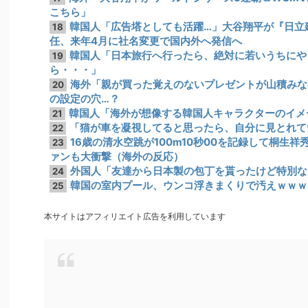
こちら」
韓国人「広告塔としても活躍…」大谷翔平が『日立
18
任、来年4月に社名変更で国内外へ発信へ
韓国人「日本旅行へ行ったら、絶対に若いうちにや
19
ら・・・」
海外「親が買った覚えのないプレゼントが山積みな
20
の設定の穴…？
韓国人「海外が想像する韓国人キャラクターのイメ
21
「猫が車を凝視してると思ったら、自分に見とれて
22
16歳の清水空跳が100m10秒00を記録して桐生
23
ァンも大衝撃（海外の反応）
外国人「友達から日本製の包丁を貰ったけど特別な
24
韓国の室内プール、ウンコ浮きまくりで汚えｗｗｗ
25
本サイトはアフィリエイト広告を利用しています