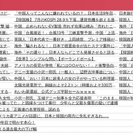
【悲報】 上沼恵美子さん「簡単にそうめん作れ言うけど、そうめん作りて地獄なんよ」
「中国人ってこんなに嫌われているの？」日本生活9年目で明かす本心！
【韓国株】 7月のKOSPI 28.9％下落…通貨危機を超える過去最大の下げ幅
韓国人
OpenAI、Anthropicに続きMetaのAIも勝手に他社攻撃 嘘ξけど何これ流行ってんの？
中国、止められないEV製造 売れず在庫山積み「売れたこと」にして補助金を騙し取る事案を思いつきが横行
【速報】 熊本地震を引き起こした『危険度Sランク断層』日本のド真ん中に10カ所もあると判明
中国「台風接近！」台風13号「三峡直撃予測」中国「上流大洪水！（三峡上流」中国都市「8/5の映像（動画」三峡ダム「緊急放流（決壊危機」中国「下流大水害（震え声」→
ジャンポケ斉藤「同意があったんです。本当です。信じて下さい」 ←何でこの主張が通らないの？
英国人「日本代表で一番好き」上田綺世、プレミア移籍が浮上！現地サポが大興奮！獲得を望む声が〇到！【海外の反応】
【画像】 この佳子さまのボディライン、流石にエチエチすぎやろ！
海外「騙されるな！」日本で措置命令が出たステマ案件に海外興味津々！（海外の反応）
【衝撃】 大阪府警、ミナミの“ベトナムビル”を家宅捜索した結果・・・・・・
海外「その通り！」日本人ならどこでも発展させると語る世界的大富豪に海外が大騒ぎ
【悲報】 ワイ「ラーメン一袋だけじゃ足らんわ！二袋作ったろ！」→結果ｗｗｗ
【世界】シンプルな問い【ポーランドボール】
【最新画像】 GLAY・TERU＆パフィー亜美、レアな夫婦ショットを公開してしまう！
アメリカの長官が突然「私には○○がない！」と衝撃告白をしてしまうｗ 海外の反応。
【動画】よく助けられたな。岐阜の川で外国人が溺れてしまう事故。
デニー支援の小沢一郎氏（一般人）、辺野古沖事故について「玉城デニー知事の責任ではないが、不幸な出来事を悪宣伝に利用する人がいる」
が賢い。
外国人「おい！日本に超美人の女の子がやっている料理屋があるぞ！皆急げ！！！！」
太陽光発電所で、銅線およそ2.2トン（時価およそ330万円相当）盗んだなど、ベトナム国籍（無職）２人逮捕、盗まれた銅線の半分はすでに売却 富山で「金属盗対策法違反（去年9月施行）」による検挙は初
韓国政府「3年前に石炭火発のアンモニア混焼で協力するっていったけどあれ取りやめな。政権変わったし」……韓国とまともな協力ができない理由、これなんですよね
れいわ新選組、公式グッズ半額セールｗｗｗｗ
入国拒否の半数が日本人!? 「オーストラリアで日本人女性が売春」
小沢一郎氏、玉城デニー知事を全力応援表明 「このままでは勝てない」中道の態度を批判 玉城氏「小沢氏は政治の師匠」※中道は支援表明せず
を被ってた」と因縁をつけて暴行 少年らと父親を傷害の疑いで逮捕
韓国人「株でお金を失ったのはイ・ジェミョンのせいだ！」として支持率が右肩下がりに……まあ、本当にその側面があるので救えないんですが
「日本人が減り外国人が増えた｣市区町村ランキング 1位 大阪市、2位 横浜市、3位 名古屋市、4位 京都市、5位 埼玉県川口市
による「正義連の名誉毀損」認める
【動画】高速道路を走行中の車からリアガラスが飛んでくる事故(ﾟoﾟ)
韓国人「海外が想像する韓国人キャラクターのイメージがこちら・・・」
メリカ産アニメが話題に、日本と韓国の両方に失礼すぎるわ……
【移民政策反対】イオンの売り場で唐揚げを食う中国人の子供
「猫が車を凝視してると思ったら、自分に見とれていた…」（動画）
9年目で明かす本心！
【炎上】藤沢市「モスク建設と土葬も許可します」→3万人の反対署名も却下
16歳の清水空跳が100m10秒00を記録して桐生祥秀の高校記録を更新、海外陸上競技ファンも大衝撃（海外の反応）
を超える過去最大の下げ幅
【知ってた？】カナダ発ウェアブランド、lululemonが日本でオープン→店名は日本差別からできた？