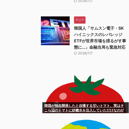
2026/7/7
アジア
韓国人「サムスン電子・SK
ハイニックスのレバレッジ
ETFが世界市場を揺るがす事
態に…」金融当局も緊急対応
2026/7/7
韓国が独自開発したと自慢する甘いトマト、実はそ
こら辺のトマトに砂糖水を注入していただけなのが
判明して大問題にw