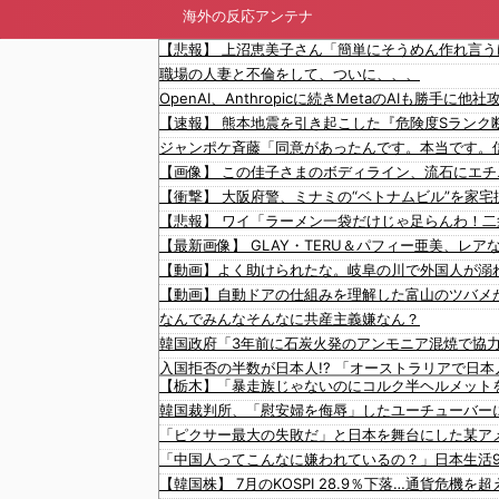
海外の反応アンテナ
職場の人妻と不倫をして、ついに、、、
【動画】自動ドアの仕組みを理解した富山のツバメ
なんでみんなそんなに共産主義嫌なん？
【栃木】「暴走族じゃないのにコルク半ヘルメット
韓国裁判所、「慰安婦を侮辱」したユーチューバー
「ピクサー最大の失敗だ」と日本を舞台にした某ア
「中国人ってこんなに嫌われているの？」日本生活
【韓国株】 7月のKOSPI 28.9％下落…通貨危機