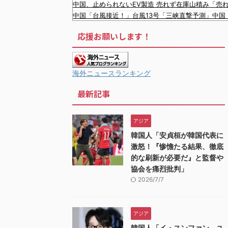
中国、止められないEV製造 売れず在庫山積み「売
中国「台風接近！」台風13号「三峡直撃予測」中国
中国とロシア海軍艦艇4隻が日本列島を一周…防衛
応援お願いします！
【画像】 この佳子さまのボディライン、流石にエ
【衝撃】 大阪府警、ミナミの“ベトナムビル”を家
【悲報】 ワイ「ラーメン一袋だけじゃ足らんわ！
【最新画像】 GLAY・TERU＆パフィー亜美、レ
海外ニュースランキング
【極旨牛鉄板】 吉野家のステーキ定食1500円、ガ
最新記事
韓国人「韓国に10年間の出場権剥奪や過去ワールド
韓国人「韓国人の日本への好感度が最高記録を達成
韓国人「韓国サッカー協会の性接待問題のとんでもな
アジア
韓国が独自開発したと自慢する甘いトマト、実はそ
韓国人「安貞桓が韓国代表に
韓国人「大韓航空の熊本地震飲料水支援に対する日
激怒！『惨憺たる結果、徹底
的な刷新が必要だ』と監督や
協会を痛烈批判」
2026/7/7
アジア
韓国人「イ・スンファン、ユ