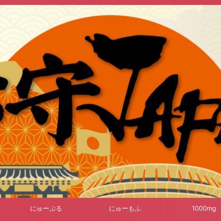
にゅーぷる
にゅーもふ
1000mg