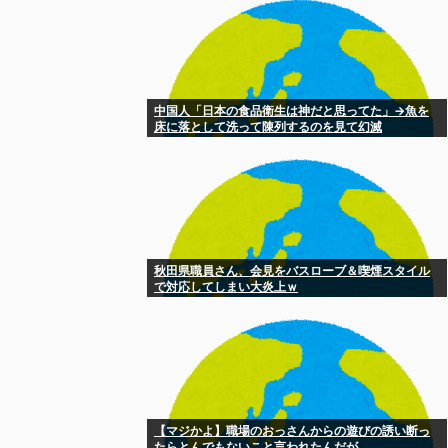
中国人「日本の食品衛生は神だと思ってた」→魚を
床に落として洗って陳列するのを見て幻滅
秋田県職員さん、会見をバスローブ＆喫煙スタイル
で対応してしまい大炎上ｗ
【マジかよ】職場のおっさんからの遊びの誘い断っ
たらとんでもないこと言われたんだが