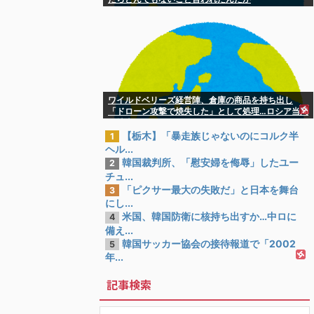
ワイルドベリーズ経営陣、倉庫の商品を持ち出し
「ドローン攻撃で焼失した」として処理…ロシア当局
が捜査！
【栃木】「暴走族じゃないのにコルク半
1
ヘル...
韓国裁判所、「慰安婦を侮辱」したユー
2
チュ...
「ピクサー最大の失敗だ」と日本を舞台
3
にし...
米国、韓国防衛に核持ち出すか…中ロに
4
備え...
韓国サッカー協会の接待報道で「2002
5
年...
記事検索