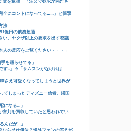
た女を逮捕 「注文で欲求が満たさ
完全にコントになってる……」と衝撃
方法
81億円の債務超過
さい。ヤクザ以上の要求を出す都議
本人の反応をご覧ください・・・」
い相手を踊らせてる」
です‥」→「サムスンがなければ
喧嘩さえ可愛くなってしまうと世界が
知ってしまったディズニー信者、帰国
配になる…」
国が審判を買収していたと思われてい
るんだが…」
VPなら歴代何位？海外ファンの答えが