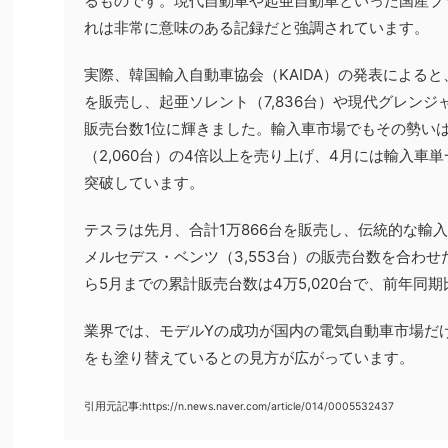
るものです。現代自動車や起亜自動車といった国産ブ
れは非常に意味のある記録だと強調されています。
実際、韓国輸入自動車協会（KAIDA）の発表によると、
を販売し、起亜ソレント（7,836台）や現代グレンジャ
販売台数1位に輝きました。輸入車市場でもその勢いは
（2,060台）の4倍以上を売り上げ、4月には輸入車
突破しています。
テスラは先月、合計1万866台を販売し、伝統的な輸入車
メルセデス・ベンツ（3,553台）の販売台数を合わ
ら5月までの累計販売台数は4万5,020台で、前年同期
業界では、モデルYの成功が国内の電気自動車市場だ
をも塗り替えているとの見方が広がっています。
引用元記事:https://n.news.naver.com/article/014/0005532437