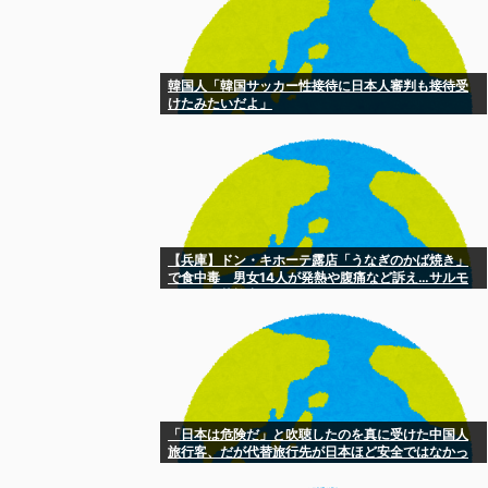
韓国人「韓国サッカー性接待に日本人審判も接待受
けたみたいだよ」
【兵庫】ドン・キホーテ露店「うなぎのかば焼き」
で食中毒 男女14人が発熱や腹痛など訴え…サルモ
ネラ属の菌検出
「日本は危険だ」と吹聴したのを真に受けた中国人
旅行客、だが代替旅行先が日本ほど安全ではなかっ
た結果……