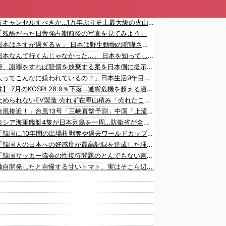
日本旅行キャンセルすべきか…1万年ぶり史上最大級の火山の兆し＝韓国の反応
「残酷だった日帝強占期前後の写真を見てみよう」
海外「日本はさすが過ぎるｗ」 日本は野生動物の喧嘩さえ可愛くなってしまうと世界が騒然
海外「日本なんて行くんじゃなかった…」 日本を知ってしまったディズニー信者、帰国後『本家』に失望する事態に
韓国政府、謝罪をすれば賠償を放棄する案を日本側に提示するも拒否される＝韓国の反応
「中国人ってこんなに嫌われているの？」日本生活9年目で明かす本心！
【韓国株】 7月のKOSPI 28.9％下落…通貨危機を超える過去最大の下げ幅
中国、止められないEV製造 売れず在庫山積み「売れたこと」にして補助金を騙し取る事案を思いつきが横行
中国「台風接近！」台風13号「三峡直撃予測」中国「上流大洪水！（三峡上流」中国都市「8/5の映像（動画」三峡ダム「緊急放流（決壊危機」中国「下流大水害（震え声」→
中国とロシア海軍艦艇4隻が日本列島を一周…防衛省が全航路を公開！
韓国人「韓国に10年間の出場権剥奪や過去ワールドカップ、オリンピック予選の記録削除を要求するFIFA公式制裁を海外メディアが報道！」
韓国人「韓国人の日本への好感度が最高記録を達成した理由」
韓国人「韓国サッカー協会の性接待問題のとんでもない言い訳がこちら…」→「もはや自白だろこれ…（ﾌﾞﾙﾌﾞﾙ」＝韓国の反応
韓国が独自開発したと自慢する甘いトマト、実はそこら辺のトマトに砂糖水を注入していただけなのが判明して大問題にw
韓国人「大韓航空の熊本地震飲料水支援に対する日本人の反応をご覧ください・・・」→「」
海外「大谷翔平が1試合2発！完全に人間離れしているんだが…」
海外「大谷翔平がワールドシリーズ3連覇＆WSMVPなら歴代何位？海外ファンの答えがこちら」
韓国人「日本の女子高生のセーラー服と外国人観光客の関係性」
韓国人「広告塔としても活躍…」大谷翔平が『日立建機』ブランドアンバサダーに就任、来年4月に社名変更で国内外へ発信へ