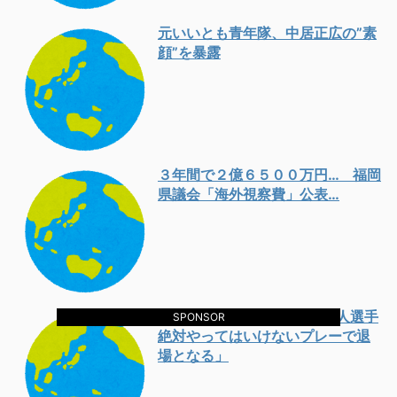
元いいとも青年隊、中居正広の”素
顔”を暴露
３年間で２億６５００万円… 福岡
県議会「海外視察費」公表…
韓国人「昨日Jリーグで韓国人選手
SPONSOR
絶対やってはいけないプレーで退
場となる」