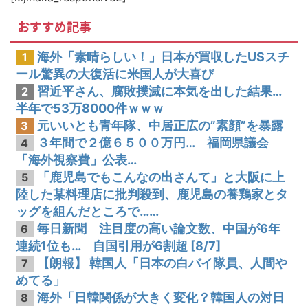
韓国人「手術中に震度6強の地震、その時の日本の医療スタッフたちの姿をご覧ください」→「マジで鳥肌立った」「こういう姿は韓国も見習わないと」「あんな状況なら日本だけではなく韓国の医療関係者も同じように行動し
おすすめ記事
海外「素晴らしい！」日本が買収したUSスチ
1
ール驚異の大復活に米国人が大喜び
習近平さん、腐敗撲滅に本気を出した結果…
2
半年で53万8000件ｗｗｗ
元いいとも青年隊、中居正広の”素顔”を暴露
3
３年間で２億６５００万円… 福岡県議会
4
「海外視察費」公表…
「鹿児島でもこんなの出さんて」と大阪に上
5
陸した某料理店に批判殺到、鹿児島の養鶏家とタ
ッグを組んだところで……
毎日新聞 注目度の高い論文数、中国が6年
6
連続1位も… 自国引用が6割超 [8/7]
【朗報】 韓国人「日本の白バイ隊員、人間や
7
めてる」
海外「日韓関係が大きく変化？韓国人の対日
8