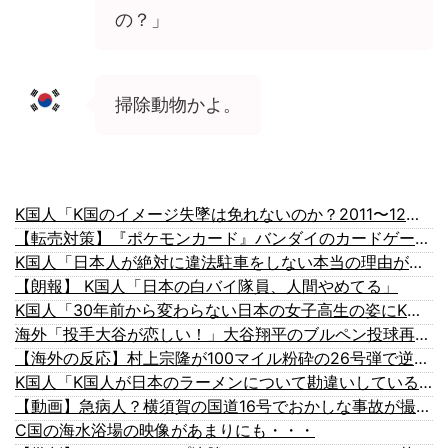
の？」
掃除動物かよ。
K国人「K国のイメージ失墜は免れないのか？2011〜12年の国際試合における外国審判への接待疑惑が海外で一斉に報じられる‥」
【転売対策】『ポケモンカード』バンダイのカードゲームも転売対策にマイナンバー導入開始、今月から抽選販売に本人認証、公式大会にも「効果バツグン」
K国人「日本人が絶対に違法駐車をしない本当の理由がこちら…」→「これが正解」「その通りだ…（ブルブル」＝K国の反応
【朗報】 K国人「日本の白バイ隊員、人間やめてる」
K国人「30年前から変わらない日本の女子高生の姿にK国人が衝撃！何故変わらないデザインの制服や革靴を着用し続けるのか？」
海外「投手大谷が恋しい！」大谷翔平のブルペン投球再開に海外大興奮！（海外の反応）
【海外の反応】村上宗隆が100マイル粉砕の26号弾で逆転の口火に「三振率＆四球率が高い奇妙な二面性」
K国人「K国人が日本のラーメンについて勘違いしていることがこちら…」→「えっ？？？？？？？？？？」＝K国の反応
【動画】急病人？横須賀の国道16号でおかしな事故が撮影される。
C国の海水浴場の映像があまりにも・・・