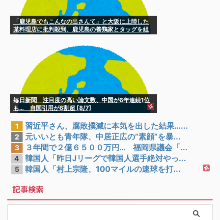
「鹿児島でもこんなの出さんて」と大阪に上陸した
某料理店に批判殺到、鹿児島の養鶏家とタッグを組
んだところで……
毎日新聞 注目度の高い論文数、中国が6年連続1位
も… 自国引用が6割超 [8/7]
習近平さん、腐敗撲滅に本気を出した結果…...
1
元いいとも青年隊、中居正広の”素顔”を暴...
2
３年間で２億６５００万円… 福岡県議会「...
3
韓国人「昨日Jリーグで韓国人選手絶対やっ...
4
韓国人「村上宗隆、100マイルの速球を打...
5
記事検索