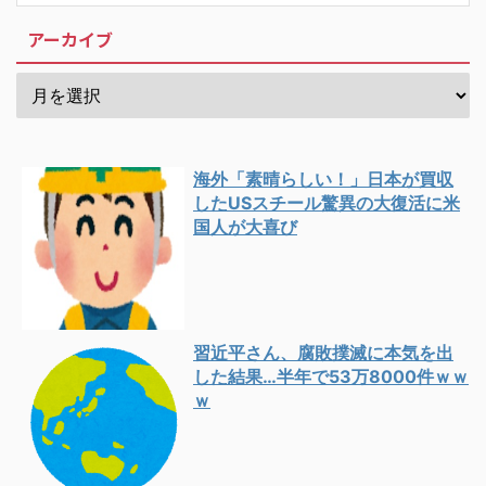
アーカイブ
海外「素晴らしい！」日本が買収
したUSスチール驚異の大復活に米
国人が大喜び
習近平さん、腐敗撲滅に本気を出
した結果…半年で53万8000件ｗｗ
ｗ