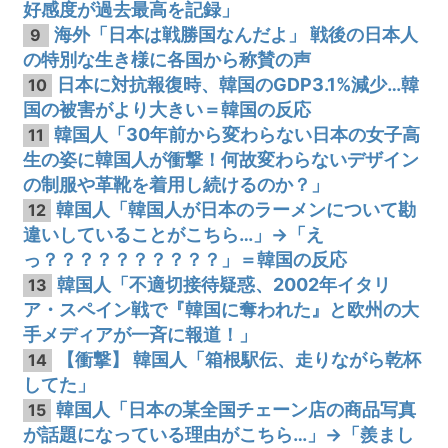
好感度が過去最高を記録」
海外「日本は戦勝国なんだよ」 戦後の日本人
9
の特別な生き様に各国から称賛の声
日本に対抗報復時、韓国のGDP3.1%減少…韓
10
国の被害がより大きい＝韓国の反応
韓国人「30年前から変わらない日本の女子高
11
生の姿に韓国人が衝撃！何故変わらないデザイン
の制服や革靴を着用し続けるのか？」
韓国人「韓国人が日本のラーメンについて勘
12
違いしていることがこちら…」→「え
っ？？？？？？？？？？」＝韓国の反応
韓国人「不適切接待疑惑、2002年イタリ
13
ア・スペイン戦で『韓国に奪われた』と欧州の大
手メディアが一斉に報道！」
【衝撃】 韓国人「箱根駅伝、走りながら乾杯
14
してた」
韓国人「日本の某全国チェーン店の商品写真
15
が話題になっている理由がこちら…」→「羨まし