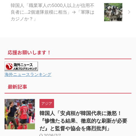
韓国人「職業軍人の5000人以上が信用不
良者に…2個連隊規模に相当」→「軍隊は
カジノか？」
応援お願いします！
海外ニュースランキング
最新記事
アジア
韓国人「安貞桓が韓国代表に激怒！
『惨憺たる結果、徹底的な刷新が必要
だ』と監督や協会を痛烈批判」
2026/7/7