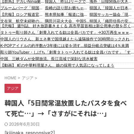
【群馬】デカいNinja乗りさん、後方確認しない軽四に当てられてしまう。
韓国人「昨日Jリーグで韓国人選手絶対やってはいけないプレーで退場となる」
海外「日韓関係が大きく変化？韓国人の対日好感度が過去最高を記録」
ブルームバーグ「韓国株式市場はすでに投資不適格となった」→韓国財務相「韓国経済は絶好調！ 韓国市場は安泰!!」……まあ、うん。国外からどう認識されているのかって問題だから……さ
長崎の語り部お爺ちゃん（84）、修学旅行生に「日本も原爆を持たないと負ける」と言われびっくり！ 被団協代表（85）も中学生に「核を持たないで日本を守れますか」と問われ危機感
韓国人「韓国人が日本のラーメンについて勘違いしていることがこちら…」→「えっ？？？？？？？？？？」＝韓国の反応
【悲報】ロシア報道官「広島市長は毎年、ロシアを嫌悪する『偽りの呪文』を繰り返し、日本人をゾンビ化させている」と主張
熊本県知事「報道に強い不満・苦情が寄せられている」→TBSの報道特集がまさにそれな件
韓国サッカー協会「現在は不適切な行為は絶対にない」→韓国人「一番重要なのは2002年なのにそこは言及しないんだなｗｗｗ」「責任逃れが本当にひどい・・・」
文在寅、航空未経験の娘婿を重役にして収賄で起訴された
隅田川花火大会、中国SNSで無料観覧エリアの場所取り転売（1席約3500円～）が横行 警告も無視警備員「ビニールシートは、人様の所有物。警告以上のことはできない」
韓国人「織田信長の安土城の復元図と建築技術の高さに韓国人が衝撃！」→「当時の技術力に言葉を失う‥」
【悲報】 週刊誌、好き放題書きまくる 高市早苗首相は新公用車の贅を尽くした後部座席でたばこを吸うのが至福の時間「どんどん延
【韓国サッカー協会】外国人審判約10人に性的接待か 計1496回、約2億ウォン（約2200万円）
（ ´_ゝ`）「石破総理は世界でも珍しい、国民による石破辞めるなデモが自然発生した総理大臣です」
韓国人「日本の某全国チェーン店の商品写真が話題になっている理由がこちら…」→「羨ましい…（ﾌﾞﾙﾌﾞﾙ」＝韓国の反応
タトゥー彫り師さん「刺青入れてる奴は全員バカです」→30万再生ｗｗｗｗｗｗ
【動画】DJI Neo2で釣りの自撮りをしようとした男の悲劇（ノ∇`）
韓国人「海外が想像する韓国人キャラクターのイメージがこちら・・・」
韓国人「手術中に震度6強の地震、その時の日本の医療スタッフたちの姿をご覧ください」→「マジで鳥肌立った」「こういう姿は韓国も見習わないと」「あんな状況なら日本だけではなく韓国の医療関係者も同じように行動したはずだ」【熊
中国人のリウさん、新エネ車で国境越えたら遠隔操作で30時間ロックされる！
中国の海水浴場の映像があまりにも・・・
「猫が車を凝視してると思ったら、自分に見とれていた…」（動画）
海外「山本由伸は史上最高の日本人投手になれる？」
K-POPアイドルの約半数が3年後には姿を消す…損益分岐点突破は4％未満
【批判】ワールドカップ決勝のハーフタイムショー、英紙｢BTSが出てきて悪夢かと思った｣
16歳の清水空跳が100m10秒00を記録して桐生祥秀の高校記録を更新、海外陸上競技ファンも大衝撃（海外の反応）
海外「大谷翔平が勝ち越しの絶好機でダブルプレー…」
彫り師YouTuber・しげち「刺青タトゥー入れてる奴は全員バカです」「すごい民度低い」「5000円好きなんすよ、バカって」
【なんで】竹島ソングを歌う韓国アイドルグループが待望の日本デビュー
海外「大谷翔平がドジャースでfWAR25.0到達！歴史的ペースに海外騒然…」
中国、三峡ダムが全開放流。長江流域で深刻な洪水被害
中国人による密漁が止まらない
海外「大谷翔平が1試合2発！完全に人間離れしているんだが…」
【動画】 町の中華料理屋さん、娘の採用で人気店になってしまう
警察がスーパーで暴れる刃物男を射〇「発砲は適正か？」
ロシアさん、国民の財産を没収しはじめる
HOME
>
アジア
>
【画像】 全身入れ墨の彫り師、『とんでもない正論』を吐いて30万再生されてしまうｗｗｗｗｗｗｗ
【悲報】 明日、飛田給とかいう謎の場所に行くんやが何があるんや????・・・・・・・・・
アジア
習近平さん、腐敗撲滅に本気を出した結果…半年で53万8000件ｗｗｗ
元いいとも青年隊、中居正広の”素顔”を暴露
韓国人「5日間常温放置したパスタを食べ
３年間で２億６５００万円… 福岡県議会「海外視察費」公表…
て死亡…」→「さすがにそれは…」
韓国人「韓国人が日本のラーメンについて勘違いしていることがこちら…」→「えっ？？？？？？？？？？」＝韓国の反応
韓国サッカー協会「現在は不適切な行為は絶対にない」→韓国人「一番重要なのは2002年なのにそこは言及しないんだなｗｗｗ」「責任逃れが本当にひどい・・・」
2026年6月30日
韓国人「織田信長の安土城の復元図と建築技術の高さに韓国人が衝撃！」→「当時の技術力に言葉を失う‥」
韓国人「日本の某全国チェーン店の商品写真が話題になっている理由がこちら…」→「羨ましい…（ﾌﾞﾙﾌﾞﾙ」＝韓国の反応
[kijinaka_responsive2]