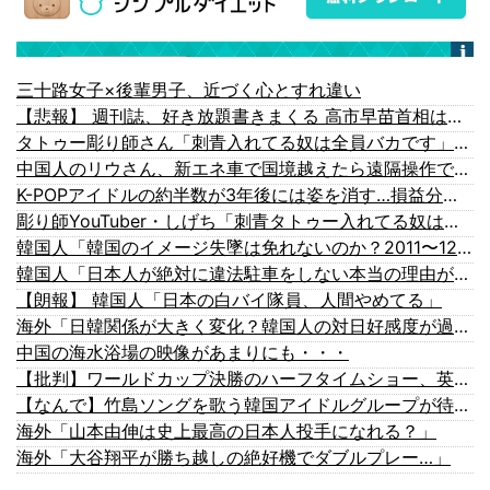
三十路女子×後輩男子、近づく心とすれ違い
【悲報】 週刊誌、好き放題書きまくる 高市早苗首相は新公用車の贅を尽くした後部座席でたばこを吸うのが至福の時間「どんどん延びる乗車時間」
タトゥー彫り師さん「刺青入れてる奴は全員バカです」→30万再生ｗｗｗｗｗｗ
中国人のリウさん、新エネ車で国境越えたら遠隔操作で30時間ロックされる！
K-POPアイドルの約半数が3年後には姿を消す…損益分岐点突破は4％未満
彫り師YouTuber・しげち「刺青タトゥー入れてる奴は全員バカです」「すごい民度低い」「5000円好きなんすよ、バカって」
韓国人「韓国のイメージ失墜は免れないのか？2011〜12年の国際試合における外国審判への接待疑惑が海外で一斉に報じられる‥」
韓国人「日本人が絶対に違法駐車をしない本当の理由がこちら…」→「これが正解」「その通りだ…（ブルブル」＝韓国の反応
【朗報】 韓国人「日本の白バイ隊員、人間やめてる」
海外「日韓関係が大きく変化？韓国人の対日好感度が過去最高を記録」
中国の海水浴場の映像があまりにも・・・
【批判】ワールドカップ決勝のハーフタイムショー、英紙｢BTSが出てきて悪夢かと思った｣
【なんで】竹島ソングを歌う韓国アイドルグループが待望の日本デビュー
海外「山本由伸は史上最高の日本人投手になれる？」
海外「大谷翔平が勝ち越しの絶好機でダブルプレー…」