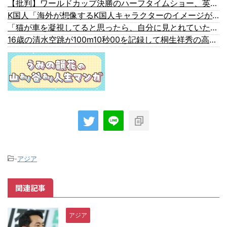
【批判】ワールドカップ決勝のハーフタイムショー、英紙｢BTSが出てきて悪夢かと思った｣
K国人「海外が想像するK国人キャラクターのイメージがこちら・・・」
「猫が車を凝視してると思ったら、自分に見とれていた…」（動画）
16歳の清水空跳が100m10秒00を記録して桐生祥秀の高校記録を更新、海外陸上競技ファンも大衝撃（海外の反応）
-
アジア
関連記事
アジア