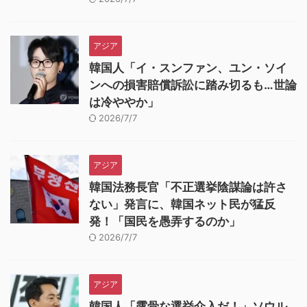
アジア
韓国人「イ・スンファン、ユン・ソイ
ンへの損害賠償訴訟に踏み切るも…世論
は冷ややか」
2026/7/7
アジア
韓国法務長官「不正選挙陰謀論は許さ
ない」発言に、韓国ネット民が猛反
発！「国民を愚弄するのか」
2026/7/7
アジア
韓国人「露骨な選挙介入だ！」ソウル