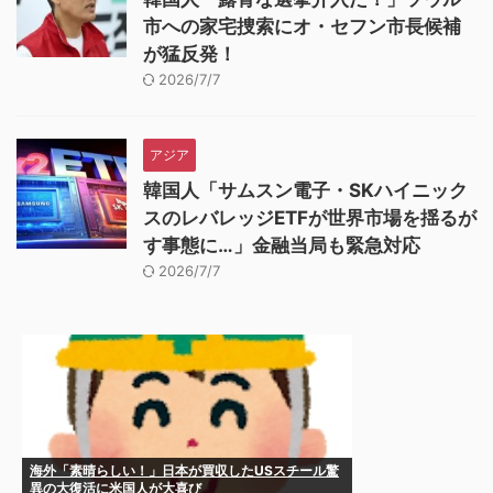
市への家宅捜索にオ・セフン市長候補
が猛反発！
2026/7/7
アジア
韓国人「サムスン電子・SKハイニック
スのレバレッジETFが世界市場を揺るが
す事態に…」金融当局も緊急対応
2026/7/7
海外「素晴らしい！」日本が買収したUSスチール驚
異の大復活に米国人が大喜び