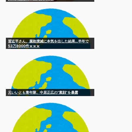
習近平さん、腐敗撲滅に本気を出した結果…半年で
53万8000件ｗｗｗ
元いいとも青年隊、中居正広の”素顔”を暴露