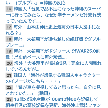
い…（ブルブル」＝韓国の反応
韓国人「台風で品不足になった沖縄のスーパ
16
ーに行ってみたら、なぜか辛ラーメンだけ売れ残
っていたんです…」
海外「山本由伸は史上最高の日本人投手にな
17
れる？」
海外「大谷翔平が勝ち越しの絶好機でダブル
18
プレー…」
海外「大谷翔平がドジャースでfWAR25.0到
19
達！歴史的ペースに海外騒然…」
海外「大谷翔平が1試合2発！完全に人間離れ
20
しているんだが…」
韓国人「海外が想像する韓国人キャラクター
21
のイメージがこちら・・・」
「猫が車を凝視してると思ったら、自分に見
22
とれていた…」（動画）
16歳の清水空跳が100m10秒00を記録して
23
桐生祥秀の高校記録を更新、海外陸上競技ファン