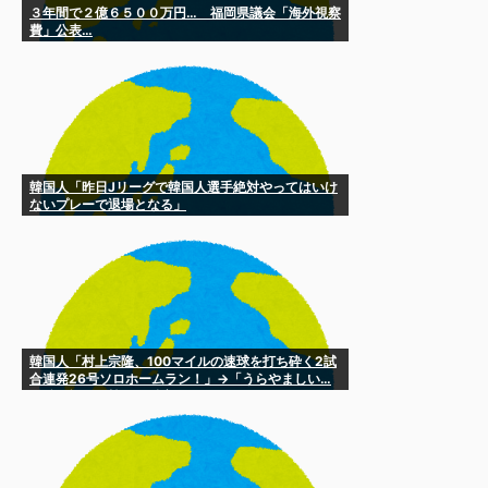
３年間で２億６５００万円… 福岡県議会「海外視察
費」公表…
韓国人「昨日Jリーグで韓国人選手絶対やってはいけ
ないプレーで退場となる」
韓国人「村上宗隆、100マイルの速球を打ち砕く2試
合連発26号ソロホームラン！」→「うらやましい…
（ﾌﾞﾙﾌﾞﾙ」＝韓国の反応