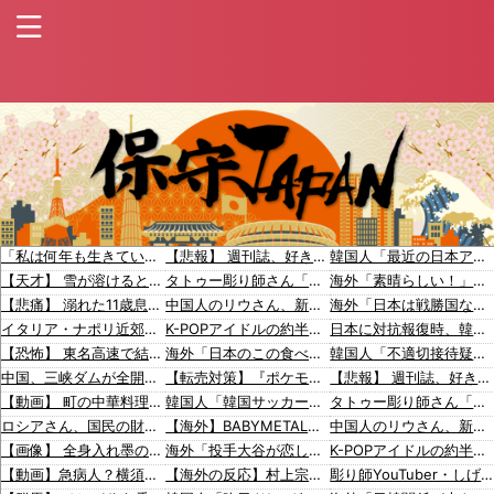
「私は何年も生きていて車関連の事故に遭遇した事がありません、これが保険に入る必要がない答えです。任意保険入れ は押し付け」←大炎上でボコボコにｗｗｗｗｗｗｗｗｗｗｗ
【悲報】 週刊誌、好き放題書きまくる 高市早苗首相は新公用車の贅を尽くした後部座席でたばこを吸うのが至福の時間「どんどん延びる乗車時間」
韓国人「最近の日本アニメ業界の勢力図を変えたと言われる作品がこちら…」→「こういうのが面白い…（ブルブル」＝韓国の反応
【天才】 雪が溶けると何になる？理系「水になるでしょw」文系ワイ「はぁ～…」→結果ｗｗｗ
タトゥー彫り師さん「刺青入れてる奴は全員バカです」→30万再生ｗｗｗｗｗｗ
海外「素晴らしい！」日本が買収したUSスチール驚異の大復活に米国人が大喜び
【悲痛】 溺れた11歳息子を助けようと川へ…40歳父親が〇亡 息子は母親が救助 愛知
中国人のリウさん、新エネ車で国境越えたら遠隔操作で30時間ロックされる！
海外「日本は戦勝国なんだよ」 戦後の日本人の特別な生き様に各国から称賛の声
イタリア・ナポリ近郊で過去40年で最大規模の地震「M4.7」の揺れを観測
K-POPアイドルの約半数が3年後には姿を消す…損益分岐点突破は4％未満
日本に対抗報復時、韓国のGDP3.1%減少…韓国の被害がより大きい＝韓国の反応
【恐怖】 東名高速で結婚式の衣装合わせに向かっていた夫婦の車に何度も何度も追突した60歳の男がヤバすぎる…こんなのに遭遇したらどうすればいいの？
海外「日本のこの食べ物を見て！日本人はなんでも芸術に変えちゃうよ」
韓国人「不適切接待疑惑、2002年イタリア・スペイン戦で『韓国に奪われた』と欧州の大手メディアが一斉に報道！」
中国、三峡ダムが全開放流。長江流域で深刻な洪水被害
【転売対策】『ポケモンカード』バンダイのカードゲームも転売対策にマイナンバー導入開始、今月から抽選販売に本人認証、公式大会にも「効果バツグン」
【悲報】 週刊誌、好き放題書きまくる 高市早苗首相は新公用車の贅を尽くした後部座席でたばこを吸うのが至福の時間「どんどん延びる乗車時間」
【動画】 町の中華料理屋さん、娘の採用で人気店になってしまう
韓国人「韓国サッカー協会関係者が『不適切接待は慣行だった』と衝撃発言！日韓ワールドカップ4強にも疑いの視線が向けられる」
タトゥー彫り師さん「刺青入れてる奴は全員バカです」→30万再生ｗｗｗｗｗｗ
ロシアさん、国民の財産を没収しはじめる
【海外】BABYMETAL「METAL FORTH」が1周年を迎えた
中国人のリウさん、新エネ車で国境越えたら遠隔操作で30時間ロックされる！
【画像】 全身入れ墨の彫り師、『とんでもない正論』を吐いて30万再生されてしまうｗｗｗｗｗｗｗ
海外「投手大谷が恋しい！」大谷翔平のブルペン投球再開に海外大興奮！（海外の反応）
K-POPアイドルの約半数が3年後には姿を消す…損益分岐点突破は4％未満
【動画】急病人？横須賀の国道16号でおかしな事故が撮影される。
【海外の反応】村上宗隆が100マイル粉砕の26号弾で逆転の口火に「三振率＆四球率が高い奇妙な二面性」
彫り師YouTuber・しげち「刺青タトゥー入れてる奴は全員バカです」「すごい民度低い」「5000円好きなんすよ、バカって」