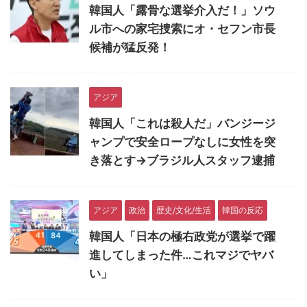
韓国人「露骨な選挙介入だ！」ソウ
ル市への家宅捜索にオ・セフン市長
候補が猛反発！
アジア
韓国人「これは殺人だ」バンジージ
ャンプで安全ロープなしに女性を突
き落とす→ブラジル人スタッフ逮捕
アジア
政治
歴史/文化/生活
韓国の反応
韓国人「日本の極右政党が選挙で躍
進してしまった件…これマジでヤバ
い」