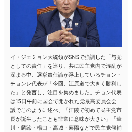
イ・ジェミョン大統領がSNSで強調した「与党
としての責任」を巡り、共に民主党内で混乱が
深まる中、選挙責任論が浮上しているチョン・
チョンレ代表が「今回、江原道で大きく勝利し
た」と発言し、注目を集めました。チョン代表
は15日午前に国会で開かれた党最高委員会会
議でこのように述べ、「江陵で初めて民主党市
長が誕生したことも非常に意味が大きい」「華
川・麟蹄・楊口・高城・襄陽などで民主党候補