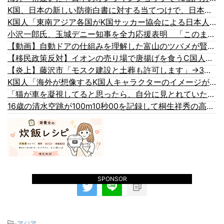
K国、日本の新しい防衛白書に対する当てつけで、日本の制止も聞かず日本の領土で軍事訓練を強行
K国人「東南アジア各国がK国サッカー協会による日本人や外国人審判接待を報道！」→「信頼を揺るがす深刻なスキャンダル‥」
小沢一郎氏、玉城デニー知事を全力応援表明 「このままでは勝てない」中道の態度を批判 玉城氏「小沢氏は政治の師匠」※中道は支援表明せず
【動画】自動ドアの仕組みを理解した富山のツバメが賢い。
【移民政策反対】イオンの売り場で唐揚げを食うC国人の子供
【炎上】藤沢市「モスク建設と土葬も許可します」→3万人の反対署名も却下
K国人「海外が想像するK国人キャラクターのイメージがこちら・・・」
「猫が車を凝視してると思ったら、自分に見とれていた…」（動画）
16歳の清水空跳が100m10秒00を記録して桐生祥秀の高校記録を更新、海外陸上競技ファンも大衝撃（海外の反応）
SPONSOR
-
アジア