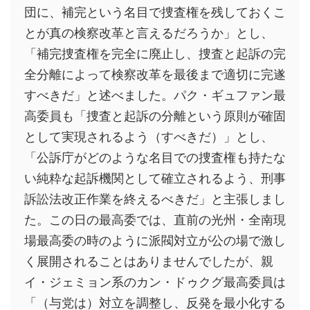
団に、補完という名目で捜査権を残しておくこ
とが真の検察改革と言えるだろうか」とし、
「補完捜査権を完全に廃止し、捜査と起訴の完
全分離によって検察改革を最後まで適切に完遂
すべきだ」と述べました。パク・ギュファン最
高委員も「捜査と起訴の分離という原則が確固
として実現されるよう（すべきだ）」とし、
「公訴庁がどのような名目での捜査権も持たな
い純粋な起訴機関として確立されるよう、刑事
訴訟法改正作業を終えるべきだ」と主張しまし
た。この日の最高委では、直前の光州・全南現
場最高委の時のように派閥対立が公の場で激し
く展開されることはありませんでしたが、親
イ・ジェミョン系のカン・ドゥクグ最高委員は
「（与党は）対立を調整し、反発を最小化する