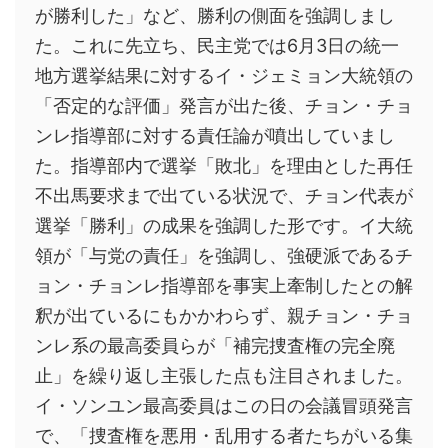
が勝利した」など、勝利の側面を強調しまし
た。これに先立ち、民主党では6月3日の統一
地方選挙結果に対するイ・ジェミョン大統領の
「否定的な評価」発言が出た後、チョン・チョ
ンレ指導部に対する責任論が噴出していまし
た。指導部内で選挙「敗北」を理由とした再任
不出馬要求まで出ている状況で、チョン代表が
選挙「勝利」の成果を強調した形です。イ大統
領が「与党の責任」を強調し、強硬派であるチ
ョン・チョンレ指導部を事実上牽制したとの解
釈が出ているにもかかわらず、親チョン・チョ
ンレ系の最高委員らが「補完捜査権の完全廃
止」を繰り返し主張した点も注目されました。
イ・ソンユン最高委員はこの日の会議冒頭発言
で、「捜査権を悪用・乱用する者たちがいる集