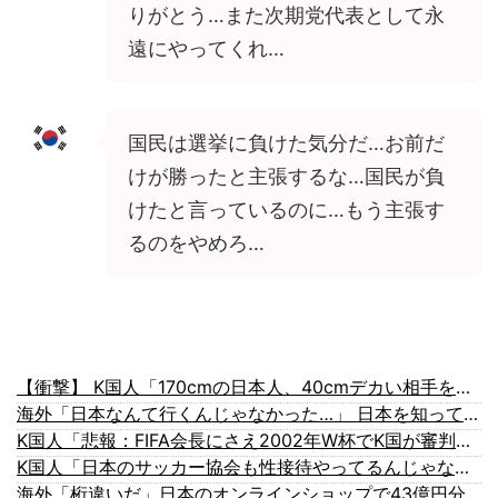
りがとう…また次期党代表として永
遠にやってくれ…
国民は選挙に負けた気分だ…お前だ
けが勝ったと主張するな…国民が負
けたと言っているのに…もう主張す
るのをやめろ…
【衝撃】 K国人「170cmの日本人、40cmデカい相手を踊らせてる」
海外「日本なんて行くんじゃなかった…」 日本を知ってしまったディズニー信者、帰国後『本家』に失望する事態に
K国人「悲報：FIFA会長にさえ2002年W杯でK国が審判を買収していたと思われていた模様…（ブルブル」＝K国の反応
K国人「日本のサッカー協会も性接待やってるんじゃないですか？」
海外「桁違いだ」日本のオンラインショップで43億円分キャンセルした女に海外びっくり仰天！（海外の反応）