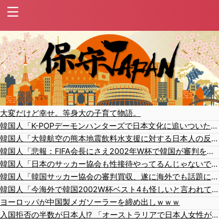
大変だけど幸せ。等身大の子育て物語。
韓国人「K-POPデーモンハンターズで日本文化に追いついたと思ったのに、逆に突き放されてしまった模様・・・」
韓国人「大韓航空の熊本地震飲料水支援に対する日本人の反応をご覧ください・・・」→「」
韓国人「悲報：FIFA会長にさえ2002年W杯で韓国が審判を買収していたと思われていた模様…（ﾌﾞﾙﾌﾞﾙ」＝韓国の反応
韓国人「日本のサッカー協会も性接待やってるんじゃないですか？」
韓国人「韓国サッカー協会の審判買収、遂に海外でも話題に…」→「2002年の栄光まで疑われる…（ﾌﾞﾙﾌﾞﾙ」＝韓国の反応
韓国人「今海外で韓国2002W杯ベスト4も怪しいと言われてるよ！性接待がバレちゃったからね」
ヨーロッパが中国製メガソーラーを締め出しｗｗｗ
入国拒否の半数が日本人!? 「オーストラリアで日本人女性が売春」