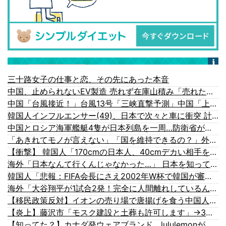
三十路女子の仕事と恋、その先にあった本音
中国、止められないEV製造 売れず在庫山積み「売れたこと」にして補助金を騙し取る事案を思いつきが横行
中国「台風接近！」台風13号「三峡直撃予測」中国「上流大洪水！（三峡上流」中国都市「8/5の映像（動画」三峡ダム「緊急放流（決壊危機」中国「下流大水害（震え声」→
韓国人インフルエンサー(49)、日本で次々と車に衝突 計7台巻き込み 八王子
中国とロシア海軍艦艇4隻が日本列島を一周…防衛省が全航路を公開！
「あきれてモノが言えない」「国を維持できるの？」外国人の永住許可要件の厳格化で在日中国人の本音は？
【衝撃】 韓国人「170cmの日本人、40cmデカい相手を踊らせてる」
海外「日本なんて行くんじゃなかった…」 日本を知ってしまったディズニー信者、帰国後『本家』に失望する事態に
韓国人「悲報：FIFA会長にさえ2002年W杯で韓国が審判を買収していたと思われていた模様…（ブルブル」＝韓国の反応
海外「大谷翔平が1試合2発！完全に人間離れしているんだが…」
【移民政策反対】イオンの売り場で唐揚げを食う中国人の子供
【炎上】藤沢市「モスク建設と土葬も許可します」→3万人の反対署名も却下
【知ってた？】カナダ発ウェアブランド、lululemonが日本でオープン→店名は日本差別からできた？