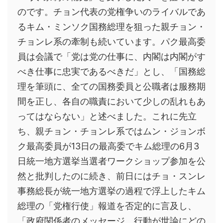
のです。チョン代表の党権争いのライバルであ
るキム・ミンソク国務総理を狙った親チョン・
チョンレ系の牽制も続いています。パク最高委
員は会議で「党は党の仕事に、内閣は内閣がす
べき仕事に忠実であるべきだ」とし、「国務総
理を筆頭に、全ての国務委員と公職者は服務期
間を正し、各自の職責において少しの乱れもあ
ってはならない」と述べました。これに先立
ち、親チョン・チョンレ系ではムン・ジョンボ
ク最高委員が13日の最高委でキム総理の6月3
日統一地方選挙当選者ワークショップ参加を公
然と批判したのに続き、前日にはチョ・スンレ
事務総長が統一地方選挙の過程で浮上したキム
総理の「党権行使」報道を否定的に言及し、
「政府関係者のメッセージ、行動が世論にどの