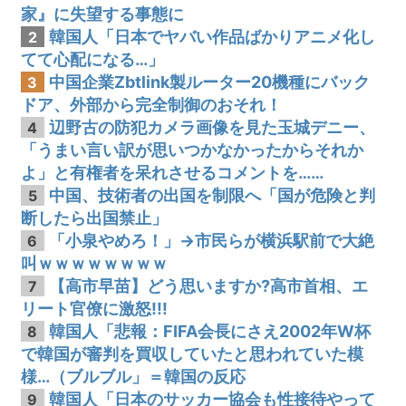
家』に失望する事態に
韓国人「日本でヤバい作品ばかりアニメ化し
2
てて心配になる…」
中国企業Zbtlink製ルーター20機種にバック
3
ドア、外部から完全制御のおそれ！
辺野古の防犯カメラ画像を見た玉城デニー、
4
「うまい言い訳が思いつかなかったからそれか
よ」と有権者を呆れさせるコメントを……
中国、技術者の出国を制限へ「国が危険と判
5
断したら出国禁止」
「小泉やめろ！」→市民らが横浜駅前で大絶
6
叫ｗｗｗｗｗｗｗｗ
【高市早苗】どう思いますか?高市首相、エ
7
リート官僚に激怒!!!
韓国人「悲報：FIFA会長にさえ2002年W杯
8
で韓国が審判を買収していたと思われていた模
様…（ブルブル」＝韓国の反応
韓国人「日本のサッカー協会も性接待やって
9