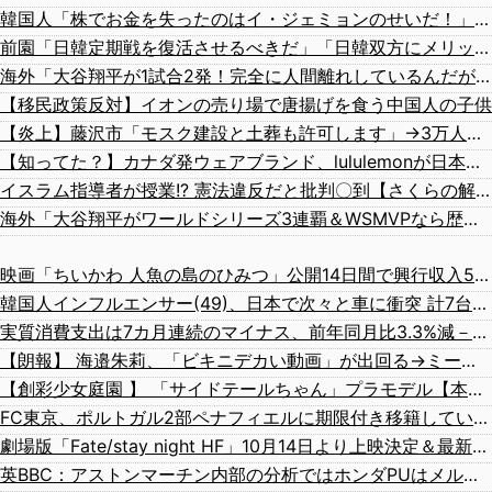
韓国人「株でお金を失ったのはイ・ジェミョンのせいだ！」として支持率が右肩下がりに……まあ、本当にその側面があるので救えないんですが
前園「日韓定期戦を復活させるべきだ」「日韓双方にメリットがある」……日本へのメリットがなにもないんですが、それは
海外「大谷翔平が1試合2発！完全に人間離れしているんだが…」
【移民政策反対】イオンの売り場で唐揚げを食う中国人の子供
【炎上】藤沢市「モスク建設と土葬も許可します」→3万人の反対署名も却下
【知ってた？】カナダ発ウェアブランド、lululemonが日本でオープン→店名は日本差別からできた？
イスラム指導者が授業!? 憲法違反だと批判〇到【さくらの解説】
海外「大谷翔平がワールドシリーズ3連覇＆WSMVPなら歴代何位？海外ファンの答えがこちら」
映画「ちいかわ 人魚の島のひみつ」公開14日間で興行収入50億円突破 最終興収102.8億円の「シン・エヴァ」に並ぶペース
韓国人インフルエンサー(49)、日本で次々と車に衝突 計7台巻き込み 八王子
実質消費支出は7カ月連続のマイナス、前年同月比3.3%減－6月
【朗報】 海邉朱莉、「ビキニデカい動画」が出回る→ミーグリが売れるｗｗｗｗｗｗ
【創彩少女庭園 】 「サイドテールちゃん」プラモデル【本日11時予約開始】
FC東京、ポルトガル2部ペナフィエルに期限付き移籍していたMF安斎颯馬の復帰を発表 「自分にできることを精一杯頑張ります」
劇場版「Fate/stay night HF」10月14日より上映決定＆最新キービジュアル公開！ワカメがライバルっぽくて格好いいぞ―！
英BBC：アストンマーチン内部の分析ではホンダPUはメルセデスからラップ1.5秒遅れらしい