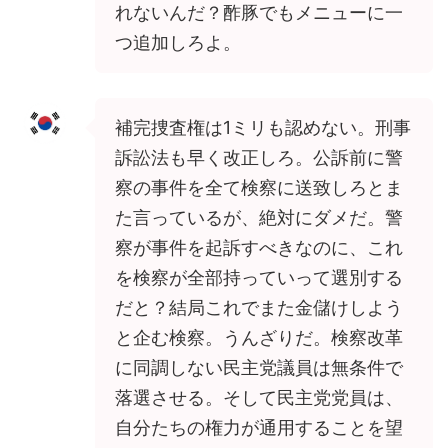
れないんだ？酢豚でもメニューに一
つ追加しろよ。
補完捜査権は1ミリも認めない。刑事
訴訟法も早く改正しろ。公訴前に警
察の事件を全て検察に送致しろとま
た言っているが、絶対にダメだ。警
察が事件を起訴すべきなのに、これ
を検察が全部持っていって選別する
だと？結局これでまた金儲けしよう
と企む検察。うんざりだ。検察改革
に同調しない民主党議員は無条件で
落選させる。そして民主党党員は、
自分たちの権力が通用することを望