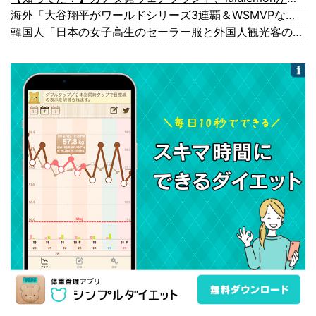
海外「大谷翔平がワールドシリーズ3連覇＆WSMVPなら歴代何位？海外ファンの答えがこちら」
韓国人「日本の女子高生のセーラー服と外国人観光客の関係性」