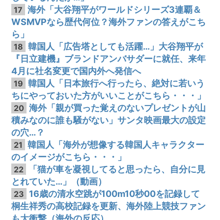
海外「大谷翔平がワールドシリーズ3連覇＆
17
WSMVPなら歴代何位？海外ファンの答えがこち
ら」
韓国人「広告塔としても活躍…」大谷翔平が
18
『日立建機』ブランドアンバサダーに就任、来年
4月に社名変更で国内外へ発信へ
韓国人「日本旅行へ行ったら、絶対に若いう
19
ちにやっておいた方がいいことがこちら・・・」
海外「親が買った覚えのないプレゼントが山
20
積みなのに誰も騒がない」サンタ映画最大の設定
の穴…？
韓国人「海外が想像する韓国人キャラクター
21
のイメージがこちら・・・」
「猫が車を凝視してると思ったら、自分に見
22
とれていた…」（動画）
16歳の清水空跳が100m10秒00を記録して
23
桐生祥秀の高校記録を更新、海外陸上競技ファン
も大衝撃（海外の反応）