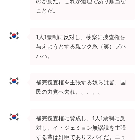
のが筋だ。これが道理であり順当な
ことだ。
1人1票制に反対し、検察に捜査権を
与えようとする親ソク系（笑）プハ
ハハ。
補完捜査権を主張する奴らは皆、国
民の力党へ去れ、、、、、
補完捜査権に賛成し、1人1票制に反
対し、イ・ジェミョン無謬説を主張
する輩は奸臣でありスパイだ。ニュ