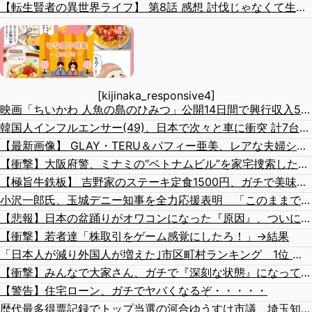
【転生賢者の異世界ライフ】 第8話 感想 討伐じゃなくて生態系破壊（定期【第二の職業を得て、世界最強になりました】
[kijinaka_responsive4]
映画「ちいかわ 人魚の島のひみつ」公開14日間で興行収入50億円突破 最終興収102.8億円の「シン・エヴァ」に並ぶペース
韓国人インフルエンサー(49)、日本で次々と車に衝突 計7台巻き込み 八王子
【最新画像】 GLAY・TERU＆パフィー亜美、レアな夫婦ショットを公開してしまう！
【衝撃】大阪府警、ミナミの“ベトナムビル”を家宅捜索した結果・・・・・・
【極旨牛鉄板】 吉野家のステーキ定食1500円、ガチで美味そうｗｗｗ
小沢一郎氏、玉城デニー知事を全力応援表明 「このままでは勝てない」中道の態度を批判 玉城氏「小沢氏は政治の師匠」※中道は支援表明せず
【悲報】日本の盆踊りがオワコンになった『原因』、ついに判明する・・・・・
【衝撃】若者達「株取引をゲーム感覚にしたろ！」→結果
「日本人が減り外国人が増えた｣市区町村ランキング 1位 大阪市、2位 横浜市、3位 名古屋市、4位 京都市、5位 埼玉県川口市
【衝撃】みんなで大家さん、ガチで『深刻な状態』になってしまう・・・・
【警告】住宅ローン、ガチでヤバくなるぞ・・・・・
歴代最多得票記録でトップ当選の河合ゆうすけ市議、埼玉知事選（来年８月）に立候補表明！「埼玉県の外国人問題を解決するには、知事選で保守の政治家が立ち上がるしかない」保守一本化を訴え