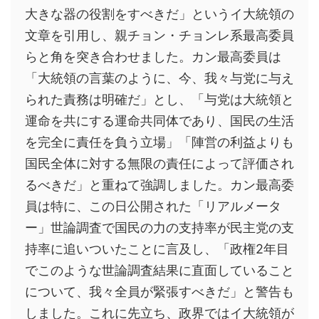
大きな器の役割をすべきだ」というイ大統領の
文章を引用し、親チョン・チョンレ系最高委員
らと角を突き合わせました。カン最高委員は
「大統領の言葉のように、今、我々与党に与え
られた責務は明確だ」とし、「与党は大統領と
運命を共にする運命共同体であり、国民の生活
を完全に責任を負う立場」「陣営の利益よりも
国民全体に対する無限の責任によって評価され
るべきだ」と重ねて強調しました。カン最高委
員は特に、この日公開された「リアルメータ
ー」世論調査で国民の力の支持率が民主党の支
持率に追いついたことに言及し、「政権2年目
でこのような世論調査結果に直面していること
について、我々全員が緊張すべきだ」と警告も
しました。これに先立ち、政界ではイ大統領が