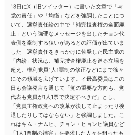
13日にX（旧ツイッター）に書いた文章で「与
党の責任」や「均衡」などを強調したことにつ
いて、選挙責任論の中で「補完捜査権の全面廃
止」という強硬なメッセージを出したチョン代
表側を牽制する狙いがあるとの評価が出ていま
した。選挙責任をきっかけに勃発した民主党の
「内紛」状況は、補完捜査権廃止を巡る立場を
超え、権利党員1人1票制の修正などにまで徐々
にその領域を広げています。イ最高委員はこの
日も会議発言を通じて「党の重要な方向も、党
代表も党員が1人1票で決定すべきだ」とし、
「党員主権政党への改革が決して止まったり後
退したりしてはならない」と強調しました。こ
れはキム・ナムヒ、チョン・ヒョンヒ議員など
「1人1票制の補完」を要求した人々を狙ったも