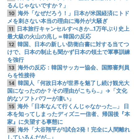
るんじゃないですか？」
海外「なぜだろう！」日本が米国経済にトド
10
メを刺さない本当の理由に海外が大騒ぎ
日本旅行キャンセルすべきか…1万年ぶり史上
11
最大級の火山の兆し＝韓国の反応
韓国、日本の新しい防衛白書に対する当てつ
12
けで、日本の制止も聞かず日本の領土で軍事訓練
を強行
海外の反応：韓国サッカー協会、国際審判員
13
らを性接待
韓国人「何故日本が世界を魅了し続け観光大
14
国になったのか？その理由がこちら‥」→「文化
的なソフトパワーが凄い」
海外「日本なんて行くんじゃなかった…」 日
15
本を知ってしまったディズニー信者、帰国後『本
家』に失望する事態に
海外「大谷翔平が1試合2発！完全に人間離れ
16
しているんだが…」