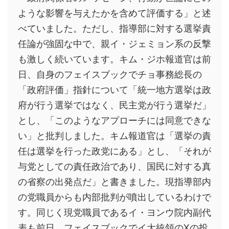
ような影響を与えたかを含めて評価する」と述
べていました。ただし、指導部に対する選挙責
任論が強固な中で、親イ・ジェミョン系の反撃
も激しく続いています。キム・ジホ報道官は前
日、自身のフェイスブックでチョ事務総長の
「政府評価」指針について「統一地方選挙は政
府が行う選挙ではなく、民主党が行う選挙だ」
とし、「このようなアプローチには同意できな
い」と批判しました。キム報道官は「選挙の責
任は選挙を行った政党にある」とし、「それが
与党としての責任政治であり、国民に対する真
の省察の出発点だ」と書きました。現指導部内
の党職員からも内部批判が噴出しているわけで
す。同じく現党職員であるイ・ヨンウ院内副代
表も前日、フェイスブックでイ大統領のXの投