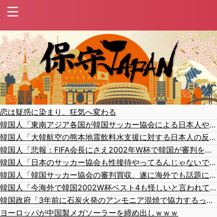
恋は疑惑に染まり、狂気へ変わる
韓国人「東南アジア各国が韓国サッカー協会による日本人や外国人審判接待を報道！」→「信頼を揺るがす深刻なスキャンダル‥」
韓国人「大韓航空の熊本地震飲料水支援に対する日本人の反応をご覧ください・・・」→「」
韓国人「悲報：FIFA会長にさえ2002年W杯で韓国が審判を買収していたと思われていた模様…（ﾌﾞﾙﾌﾞﾙ」＝韓国の反応
韓国人「日本のサッカー協会も性接待やってるんじゃないですか？」
韓国人「韓国サッカー協会の審判買収、遂に海外でも話題に…」→「2002年の栄光まで疑われる…（ﾌﾞﾙﾌﾞﾙ」＝韓国の反応
韓国人「今海外で韓国2002W杯ベスト4も怪しいと言われてるよ！性接待がバレちゃったからね」
韓国政府「3年前に石炭火発のアンモニア混焼で協力するっていったけどあれ取りやめな。政権変わったし」……韓国とまともな協力ができない理由、これなんですよね
ヨーロッパが中国製メガソーラーを締め出しｗｗｗ