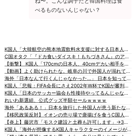
ね〜。こんな調子だと韓国料理は食
べるものないんじゃない？
K国人「大韓航空の熊本地震飲料水支援に対する日本人の反応をご覧ください・・・」→「」
C国オタク「『ドカ食いダイスキ！もちづきさん』のアニメ化が日本で議論を巻き起こしているらしいが、日本では大食いはそれほどの罪なのだろうか？」
【衝撃】 K国人「170cmの日本人、40cmデカい相手を踊らせてる」
【動画】よく助けられたな。岐阜の川で外国人が溺れてしまう事故。
海外「日本なんて行くんじゃなかった…」 日本を知ってしまったディズニー信者、帰国後『本家』に失望する事態に
K国人「悲報：FIFA会長にさえ2002年W杯でK国が審判を買収していたと思われていた模様…（ブルブル」＝K国の反応
K国人「日本のサッカー協会も性接待やってるんじゃないですか？」
れいわ新選組、公式グッズ半額セールｗｗｗｗ
海外「あるある！」日本を旅行した外国人が患う新たな症状「日本後PTSD」に海外が大騒ぎ
【移民政策反対】イオンの売り場で唐揚げを食うC国人の子供
【炎上】藤沢市「モスク建設と土葬も許可します」→3万人の反対署名も却下
K国人「海外が想像するK国人キャラクターのイメージがこちら・・・」