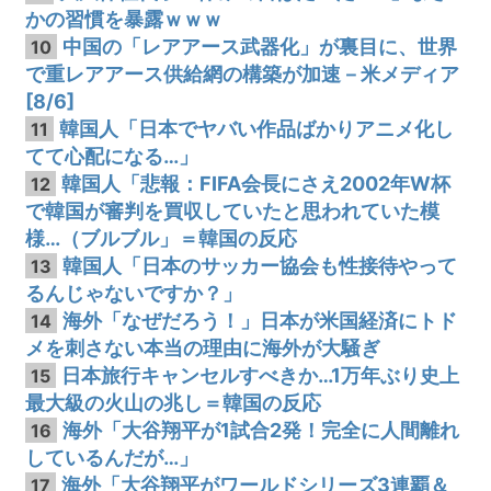
かの習慣を暴露ｗｗｗ
中国の「レアアース武器化」が裏目に、世界
10
で重レアアース供給網の構築が加速－米メディア
[8/6]
韓国人「日本でヤバい作品ばかりアニメ化し
11
てて心配になる…」
韓国人「悲報：FIFA会長にさえ2002年W杯
12
で韓国が審判を買収していたと思われていた模
様…（ブルブル」＝韓国の反応
韓国人「日本のサッカー協会も性接待やって
13
るんじゃないですか？」
海外「なぜだろう！」日本が米国経済にトド
14
メを刺さない本当の理由に海外が大騒ぎ
日本旅行キャンセルすべきか…1万年ぶり史上
15
最大級の火山の兆し＝韓国の反応
海外「大谷翔平が1試合2発！完全に人間離れ
16
しているんだが…」
海外「大谷翔平がワールドシリーズ3連覇＆
17