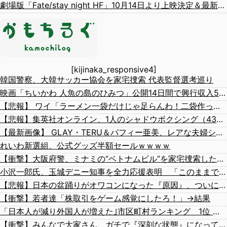
劇場版「Fate/stay night HF」10月14日より上映決定＆最新キービジュアル公開！ワカメがライバルっぽくて格好いいぞ―！
[kijinaka_responsive4]
韓国警察、大韓サッカー協会を家宅捜索 代表監督選考巡り
映画「ちいかわ 人魚の島のひみつ」公開14日間で興行収入50億円突破 最終興収102.8億円の「シン・エヴァ」に並ぶペース
【悲報】 ワイ「ラーメン一袋だけじゃ足らんわ！二袋作ったろ！」→結果ｗｗｗ
【悲報】集英社オンライン、1人のシャドウボクシング（43億注文）によって長期間業務を妨害され続けていた模様・・・
【最新画像】 GLAY・TERU＆パフィー亜美、レアな夫婦ショットを公開してしまう！
れいわ新選組、公式グッズ半額セールｗｗｗｗ
【衝撃】大阪府警、ミナミの“ベトナムビル”を家宅捜索した結果・・・・・・
小沢一郎氏、玉城デニー知事を全力応援表明 「このままでは勝てない」中道の態度を批判 玉城氏「小沢氏は政治の師匠」※中道は支援表明せず
【悲報】日本の盆踊りがオワコンになった『原因』、ついに判明する・・・・・
【衝撃】若者達「株取引をゲーム感覚にしたろ！」→結果
「日本人が減り外国人が増えた｣市区町村ランキング 1位 大阪市、2位 横浜市、3位 名古屋市、4位 京都市、5位 埼玉県川口市
【衝撃】みんなで大家さん、ガチで『深刻な状態』になってしまう・・・・