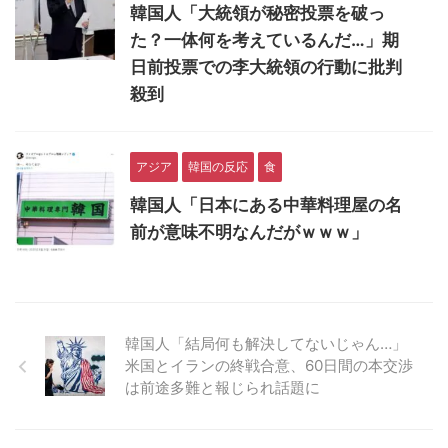
韓国人「大統領が秘密投票を破っ
た？一体何を考えているんだ…」期
日前投票での李大統領の行動に批判
殺到
アジア
韓国の反応
食
韓国人「日本にある中華料理屋の名
前が意味不明なんだがｗｗｗ」
韓国人「結局何も解決してないじゃん…」
米国とイランの終戦合意、60日間の本交渉
は前途多難と報じられ話題に