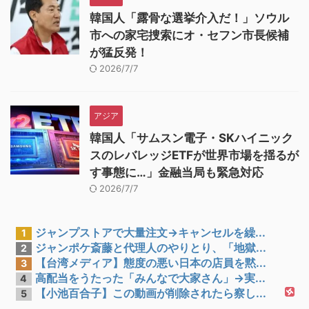
韓国人「露骨な選挙介入だ！」ソウル
市への家宅捜索にオ・セフン市長候補
が猛反発！
2026/7/7
アジア
韓国人「サムスン電子・SKハイニック
スのレバレッジETFが世界市場を揺るが
す事態に…」金融当局も緊急対応
2026/7/7
ジャンプストアで大量注文→キャンセルを繰...
1
ジャンポケ斎藤と代理人のやりとり、「地獄...
2
【台湾メディア】態度の悪い日本の店員を黙...
3
高配当をうたった「みんなで大家さん」→実...
4
【小池百合子】この動画が削除されたら察し...
5