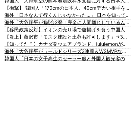
韓国人「大韓航空の熊本地震飲料水支援に対する日本人の反応をご覧ください・・・」→「」
【衝撃】 韓国人「170cmの日本人、40cmデカい相手を踊らせてる」
海外「日本なんて行くんじゃなかった…」 日本を知ってしまったディズニー信者、帰国後『本家』に失望する事態に
海外「大谷翔平が1試合2発！完全に人間離れしているんだが…」
【移民政策反対】イオンの売り場で唐揚げを食う中国人の子供
【炎上】藤沢市「モスク建設と土葬も許可します」→3万人の反対署名も却下
【知ってた？】カナダ発ウェアブランド、lululemonが日本でオープン→店名は日本差別からできた？
海外「大谷翔平がワールドシリーズ3連覇＆WSMVPなら歴代何位？海外ファンの答えがこちら」
韓国人「日本の女子高生のセーラー服と外国人観光客の関係性」