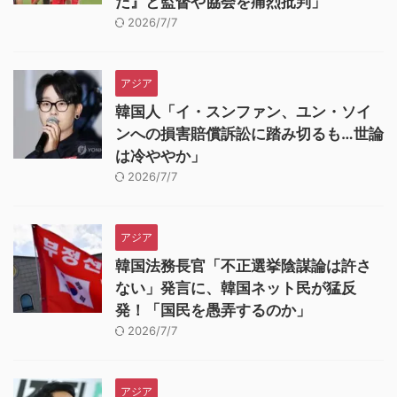
だ』と監督や協会を痛烈批判」
2026/7/7
アジア
韓国人「イ・スンファン、ユン・ソイ
ンへの損害賠償訴訟に踏み切るも…世論
は冷ややか」
2026/7/7
アジア
韓国法務長官「不正選挙陰謀論は許さ
ない」発言に、韓国ネット民が猛反
発！「国民を愚弄するのか」
2026/7/7
アジア