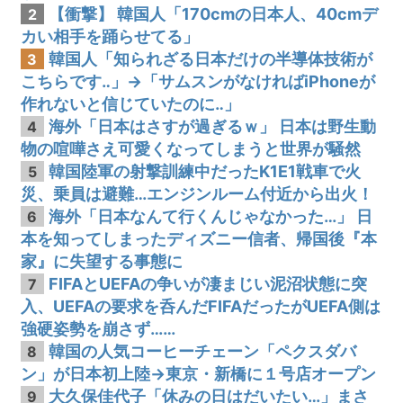
【衝撃】 韓国人「170cmの日本人、40cmデ
2
カい相手を踊らせてる」
韓国人「知られざる日本だけの半導体技術が
3
こちらです‥」→「サムスンがなければiPhoneが
作れないと信じていたのに‥」
海外「日本はさすが過ぎるｗ」 日本は野生動
4
物の喧嘩さえ可愛くなってしまうと世界が騒然
韓国陸軍の射撃訓練中だったK1E1戦車で火
5
災、乗員は避難…エンジンルーム付近から出火！
海外「日本なんて行くんじゃなかった…」 日
6
本を知ってしまったディズニー信者、帰国後『本
家』に失望する事態に
FIFAとUEFAの争いが凄まじい泥沼状態に突
7
入、UEFAの要求を呑んだFIFAだったがUEFA側は
強硬姿勢を崩さず……
韓国の人気コーヒーチェーン「ペクスダバ
8
ン」が日本初上陸→東京・新橋に１号店オープン
大久保佳代子「休みの日はだいたい…」まさ
9