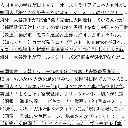
入国拒否の半数が日本人!? 「オーストラリアで日本人女性が売春」
韓国人「株でお金を失ったのはイ・ジェミョンのせいだ！」として支持率が右肩下がりに……まあ、本当にその側面があるので救えないんですが
海外「大谷翔平が1試合2発！完全に人間離れしているんだが…」
【移民政策反対】イオンの売り場で唐揚げを食う中国人の子供
【炎上】藤沢市「モスク建設と土葬も許可します」→3万人の反対署名も却下
【知ってた？】カナダ発ウェアブランド、lululemonが日本でオープン→店名は日本差別からできた？
イスラム指導者が授業!? 憲法違反だと批判〇到【さくらの解説】
海外「大谷翔平がワールドシリーズ3連覇＆WSMVPなら歴代何位？海外ファンの答えがこちら」
韓国警察、大韓サッカー協会を家宅捜索 代表監督選考巡り
映画「ちいかわ 人魚の島のひみつ」公開14日間で興行収入50億円突破 最終興収102.8億円の「シン・エヴァ」に並ぶペース
韓国人インフルエンサー(49)、日本で次々と車に衝突 計7台巻き込み 八王子
英国人「ようこそ」冨安健洋、クリスタルパレス加入が決定的に！メディカル検査をパス！現地サポが歓迎！アーセナルファンも祝福！【海外の反応】
【朗報】 海邉朱莉、「ビキニデカい動画」が出回る→ミーグリが売れるｗｗｗｗｗｗ
FC東京、ポルトガル2部ペナフィエルに期限付き移籍していたMF安斎颯馬の復帰を発表 「自分にできることを精一杯頑張ります」
【画像】 鬼滅のお色気シーン、親御さんがびっくりしてしまう
【創彩少女庭園 】 「サイドテールちゃん」プラモデル【本日11時予約開始】