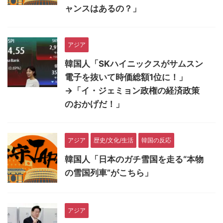
ャンスはあるの？」
アジア
韓国人「SKハイニックスがサムスン
電子を抜いて時価総額1位に！」
→「イ・ジェミョン政権の経済政策
のおかげだ！」
アジア
歴史/文化/生活
韓国の反応
韓国人「日本のガチ雪国を走る“本物
の雪国列車”がこちら」
アジア