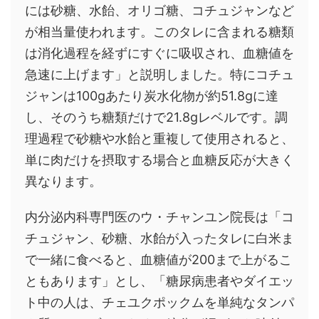
には砂糖、水飴、オリゴ糖、コチュジャンなど
が相当量使われます。このタレに含まれる糖類
は消化過程を経ずにすぐに吸収され、血糖値を
急速に上げます」と説明しました。特にコチュ
ジャンは100gあたり炭水化物が約51.8gに達
し、そのうち糖類だけで21.8gレベルです。調
理過程で砂糖や水飴と重複して使用されると、
単に肉だけを摂取する場合と血糖反応が大きく
異なります。
内分泌内科専門医のウ・チャンユン院長は「コ
チュジャン、砂糖、水飴が入ったタレに白米ま
で一緒に食べると、血糖値が200まで上がるこ
ともあります」とし、「糖尿病患者やダイエッ
ト中の人は、チェユクポックムを単純なタンパ