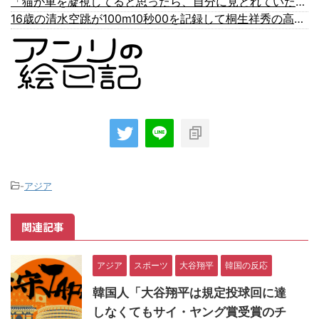
「猫が車を凝視してると思ったら、自分に見とれていた…」（動画）
16歳の清水空跳が100m10秒00を記録して桐生祥秀の高校記録を更新、海外陸上競技ファンも大衝撃（海外の反応）
-
アジア
関連記事
アジア
スポーツ
大谷翔平
韓国の反応
韓国人「大谷翔平は規定投球回に達
しなくてもサイ・ヤング賞受賞のチ