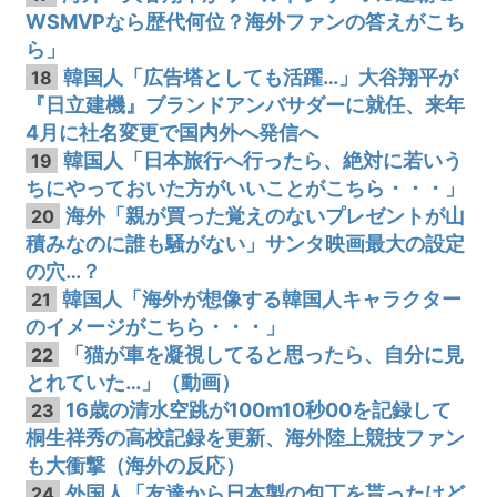
WSMVPなら歴代何位？海外ファンの答えがこち
ら」
韓国人「広告塔としても活躍…」大谷翔平が
18
『日立建機』ブランドアンバサダーに就任、来年
4月に社名変更で国内外へ発信へ
韓国人「日本旅行へ行ったら、絶対に若いう
19
ちにやっておいた方がいいことがこちら・・・」
海外「親が買った覚えのないプレゼントが山
20
積みなのに誰も騒がない」サンタ映画最大の設定
の穴…？
韓国人「海外が想像する韓国人キャラクター
21
のイメージがこちら・・・」
「猫が車を凝視してると思ったら、自分に見
22
とれていた…」（動画）
16歳の清水空跳が100m10秒00を記録して
23
桐生祥秀の高校記録を更新、海外陸上競技ファン
も大衝撃（海外の反応）
外国人「友達から日本製の包丁を貰ったけど
24