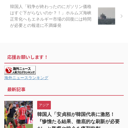
韓国人「戦争が終わったのにガソリン価格
はすぐ下がらないのか？！」ホルムズ海峡
正常化へもエネルギー市場の回復には時間
が必要との報道に不満爆発
応援お願いします！
海外ニュースランキング
最新記事
アジア
韓国人「安貞桓が韓国代表に激怒！
『惨憺たる結果、徹底的な刷新が必要