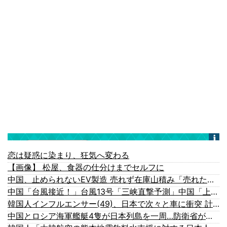
恋は疑惑に染まり、狂気へ変わる
【画像】 松屋、食器の仕分けまでセルフに
中国、止められないEV製造 売れず在庫山積み「売れたこと」にして補助金を騙し取る事案を思いつきが横行
中国「台風接近！」台風13号「三峡直撃予測」中国「上流大洪水！（三峡上流」中国都市「8/5の映像（動画」三峡ダム「緊急放流（決壊危機」中国「下流大水害（震え声」→
韓国人インフルエンサー(49)、日本で次々と車に衝突 計7台巻き込み 八王子
中国とロシア海軍艦艇4隻が日本列島を一周…防衛省が全航路を公開！