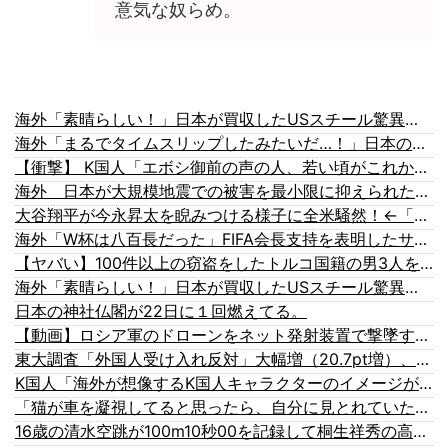
意気な奴らめ。
海外「素晴らしい！」日本が買収したUSスチール驚異の大復活に米国人が大喜び
海外「まるでタイムスリップしたみたいだ…！」日本の江戸時代の街並みがそのまま保存されている貴重な場所とは・・・？【海外の反応】
【衝撃】 K国人「エボシ御前の声の人、若い頃がこれかよ」
海外 日本が大規模地震での被害を最小限に抑えられた理由
大谷翔平が今永昇太を睨みつける様子に全米騒然！←「最高の二人」（海外の反応）
海外「W杯は八百長だった」FIFA会長支持を表明したサッカー協会に海外大騒ぎ！（海外の反応）
【ヤバい】100件以上の窃盗をしたトルコ国籍の男3人を逮捕 #移民 #外国人
海外「素晴らしい！」日本が買収したUSスチール驚異の大復活に米国人が大喜び
日本の神社仏閣が22日に１回燃えてる。
【動画】ロシア軍のドローンをネット発射装置で撃墜するウクライナ。
東大調査「外国人受け入れ反対」大幅増（20.7pt増）、若い世代で増加幅大
K国人「海外が想像するK国人キャラクターのイメージがこちら・・・」
「猫が車を凝視してると思ったら、自分に見とれていた…」（動画）
16歳の清水空跳が100m10秒00を記録して桐生祥秀の高校記録を更新、海外陸上競技ファンも大衝撃（海外の反応）