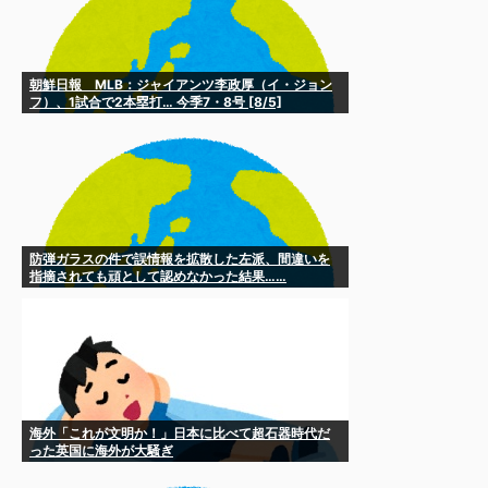
朝鮮日報 MLB：ジャイアンツ李政厚（イ・ジョン
フ）、1試合で2本塁打… 今季7・8号 [8/5]
防弾ガラスの件で誤情報を拡散した左派、間違いを
指摘されても頑として認めなかった結果……
海外「これが文明か！」日本に比べて超石器時代だ
った英国に海外が大騒ぎ