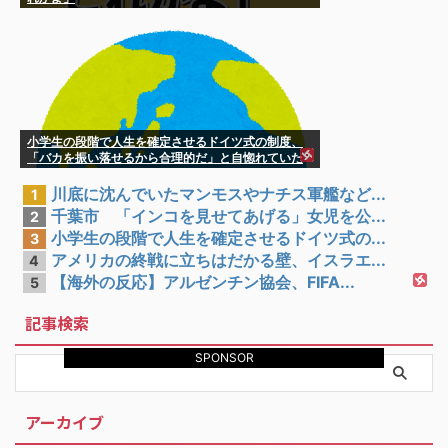
小学生の段階で人生を確定させるドイツ式の制度、
「バカを振い落せるから合理的だ」と自惚れていた
結果……
川底に沈んでいたマンモスやナチス軍艦など...
1
千葉市 「インコを見せてあげる」女児を公...
2
小学生の段階で人生を確定させるドイツ式の...
3
アメリカの終戦に立ちはだかる壁、イスラエ...
4
【海外の反応】アルゼンチン協会、FIFA...
5
記事検索
SPONSOR
アーカイブ