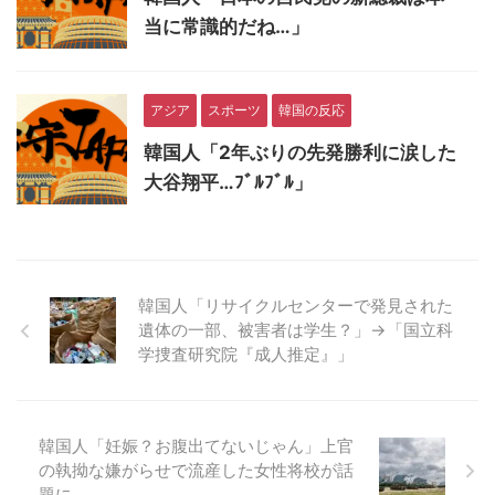
当に常識的だね…」
アジア
スポーツ
韓国の反応
韓国人「2年ぶりの先発勝利に涙した
大谷翔平…ﾌﾞﾙﾌﾞﾙ」
韓国人「リサイクルセンターで発見された
遺体の一部、被害者は学生？」→「国立科
学捜査研究院『成人推定』」
韓国人「妊娠？お腹出てないじゃん」上官
の執拗な嫌がらせで流産した女性将校が話
題に