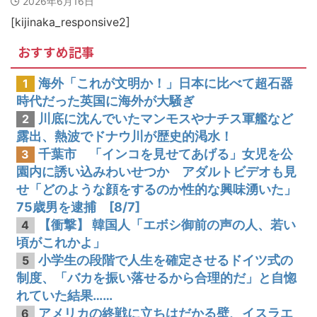
2026年6月16日
韓国人「韓国サッカー協会の性接待問題のとんでもない言い訳がこちら…」→「もはや自白だろこれ…（ﾌﾞﾙﾌﾞﾙ」＝韓国の反応
[kijinaka_responsive2]
おすすめ記事
海外「これが文明か！」日本に比べて超石器
1
時代だった英国に海外が大騒ぎ
川底に沈んでいたマンモスやナチス軍艦など
2
露出、熱波でドナウ川が歴史的渇水！
千葉市 「インコを見せてあげる」女児を公
3
園内に誘い込みわいせつか アダルトビデオも見
せ「どのような顔をするのか性的な興味湧いた」
75歳男を逮捕 [8/7]
【衝撃】 韓国人「エボシ御前の声の人、若い
4
頃がこれかよ」
小学生の段階で人生を確定させるドイツ式の
5
制度、「バカを振い落せるから合理的だ」と自惚
れていた結果……
アメリカの終戦に立ちはだかる壁、イスラエ
6