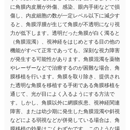
に角膜内皮層が外傷、感染、眼内手術などで損
傷し、内皮細胞の数が一定レベル以下に減少す
ると、角膜浮腫が生じて角膜が不透明になり視
力が低下します。透明だった角膜が白く濁ると
（角膜混濁）、視神経をはじめとする目の他の
機能がすべて正常であっても、深刻な視力障害
が発生する可能性があります。角膜混濁を薬物
やレーザーなどで治療するのが困難な場合、角
膜移植を行います。角膜を取り除き、提供され
た透明な角膜を移植する手術である角膜移植を
通じて、光が目によく入るようにする方法で
す。しかし、角膜以外に網膜疾患、視神経関連
障害、または幼少期に発生した角膜混濁や斜視
などによる弱視などが併発している場合は、角
膜移植の効果はごくわずかです。このような場