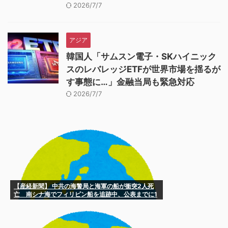
2026/7/7
アジア
韓国人「サムスン電子・SKハイニック
スのレバレッジETFが世界市場を揺るが
す事態に…」金融当局も緊急対応
2026/7/7
【産経新聞】 中共の海警局と海軍の船が衝突2人死
亡 南シナ海でフィリピン船を追跡中、公表までに1
年