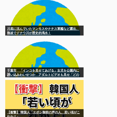
川底に沈んでいたマンモスやナチス軍艦など露出、
熱波でドナウ川が歴史的渇水！
千葉市 「インコを見せてあげる」女児を公園内に
誘い込みわいせつか アダルトビデオも見せ「どの
ような顔をするのか性的な興味湧いた」75歳男を逮
捕 [8/7]
【衝撃】 韓国人「エボシ御前の声の人、若い頃がこ
れかよ」