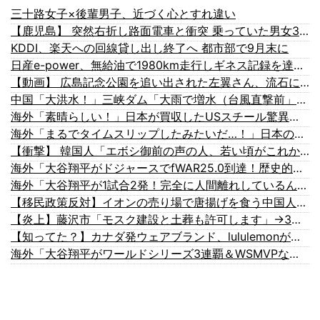
三十路女子×後輩男子、近づく心とすれ違い
【鹿児島】 突然右折し路面電車と衝突 乗っていた男女3人は車を放置しダッシュで逃走中
KDDI、楽天への回線貸し出し終了へ 都市部で9月末に
日産e-power、無給油で1980km走行しギネス記録を達成、無駄な発電や送電ロスなくEVよりエコを証明
【動画】 広島記念公園を追い出された左翼さん、流石にキモすぎて炎上
中国「大洪水！」三峡ダム「大雨で増水（台風直撃前」中国ダム「緊急放流！」中国鉄道「列車が走行中に流される」中国避難所「支援物資は有料です」謎の勢力「え」→
海外「素晴らしい！」日本が買収したUSスチール驚異の大復活に米国人が大喜び
海外「まるでタイムスリップしたみたいだ…！」日本の江戸時代の街並みがそのまま保存されている貴重な場所とは・・・？【海外の反応】
【衝撃】 韓国人「エボシ御前の声の人、若い頃がこれかよ」
海外「大谷翔平がドジャースでfWAR25.0到達！歴史的ペースに海外騒然…」
海外「大谷翔平が1試合2発！完全に人間離れしているんだが…」
【移民政策反対】イオンの売り場で唐揚げを食う中国人の子供
【炎上】藤沢市「モスク建設と土葬も許可します」→3万人の反対署名も却下
【知ってた？】カナダ発ウェアブランド、lululemonが日本でオープン→店名は日本差別からできた？
海外「大谷翔平がワールドシリーズ3連覇＆WSMVPなら歴代何位？海外ファンの答えがこちら」