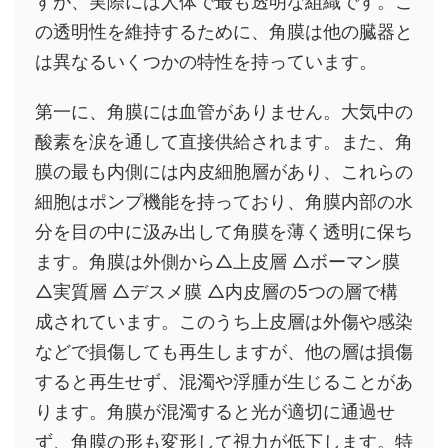
すが、実際には人体で最も透明な組織です。こ
の透明性を維持するために、角膜は他の臓器と
は異なるいくつかの特性を持っています。
第一に、角膜には血管がありません。大気中の
酸素を涙を通して直接供給されます。また、角
膜の最も内側には内皮細胞層があり、これらの
細胞はポンプ機能を持っており、角膜内部の水
分を目の中に汲み出して角膜を薄く透明に保ち
ます。角膜は外側から△上皮層 △ボーマン膜
△実質層 △デスメ膜 △内皮層の5つの層で構
成されています。このうち上皮層は外傷や感染
などで損傷しても再生しますが、他の層は損傷
すると再生せず、混濁や浮腫が生じることがあ
ります。角膜が混濁すると光が適切に通過せ
ず、角膜の形も変形して視力が低下します。特