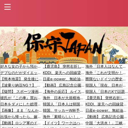
好きな女の子から預かったHDDの中から、とんでもないモノを発見してしまった
【鹿児島】 突然右折し路面電車と衝突 乗っていた男女3人は車を放置しダッシュで逃走中
海外「日本人はなんて気高いんだ！」 英高級紙も驚愕した極限の中の日本人の姿に世界が衝撃
デブなのだがダイエットの極意を教えてほしい
KDDI、楽天への回線貸し出し終了へ 都市部で9月末に
海外「これが文明か！」日本に比べて超石器時代だった英国に海外が大騒ぎ
【熊本地震】 発生後に居酒屋店内から温泉が吹き出す ← これ前触れじゃね？
日産e-power、無給油で1980km走行しギネス記録を達成、無駄な発電や送電ロスなくEVよりエコを証明
際限ないドイツの歴史謝罪、80年前のホロコースト被害者に賠償…「日本はドイツを見習え」
【波乗り納豆NG？】 余計なもん食わないで納豆食っときゃ間違いないことが判明した
【動画】 広島記念公園を追い出された左翼さん、流石にキモすぎて炎上
韓国人「現在、日本が密かに韓国からパクっているものがこちら…」→「これは言い訳できないｗｗ」＝韓国の反応
【疑問】 スポーツ漫画で退部する奴が「俺たちは楽しくやりたかったんだよ」って言い出す理由ｗｗｗｗｗ
【海外の反応】 ルイス・アラエスがホーム生還時に珍判断【MLB】
韓国人「日本のXで話題になったエアコンの臭いを消す方法をご覧ください」→「これマジ
彼氏が『この車』買おうとして私とケンカになってるんだけどｗｗｗｗｗｗ
海外 日本が大規模地震での被害を最小限に抑えられた理由
【鹿児島】 突然右折し路面電車と衝突 乗っていた男女3人は車を放置しダッシュで逃走中
日本をダメにした総理大臣、ワースト１位が同点でこの人ｗｗｗｗｗｗ
韓国人「日本人は韓国が大好きなはずなのに、実は東南アジアの人たちと同列に見ているというのは本当なのですか？」
KDDI、楽天への回線貸し出し終了へ 都市部で9月末に
【画像】 まま「なんかプール入ってたら学生にめっちゃ見られたw」
韓国、サッカーW杯予選で審判を性●接待して買収していたことが判明！ 日本も巻き込まれることに
日産e-power、無給油で1980km走行しギネス記録を達成、無駄な発電や送電ロスなくEVよりエコを証明
出張から帰ったら、嫁の顔が青ざめていた。俺「一体何があったんだ？」嫁「…」→子供たちに話を聞くと…
海外「素晴らしい！」日本が買収したUSスチール驚異の大復活に米国人が大喜び
【動画】 広島記念公園を追い出された左翼さん、流石にキモすぎて炎上
【動画】ロシア軍のドローンをネット発射装置で撃墜するウクライナ。
【ドイツ】ワークはハードだよ【ポーランドボール】
中国「大洪水！」三峡ダム「大雨で増水（台風直撃前」中国ダム「緊急放流！」中国鉄道「列車が走行中に流される」中国避難所「支援物資は有料です」謎の勢力「え」→