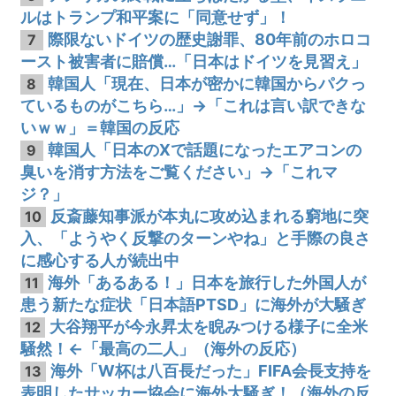
ルはトランプ和平案に「同意せず」！
際限ないドイツの歴史謝罪、80年前のホロコ
7
ースト被害者に賠償…「日本はドイツを見習え」
韓国人「現在、日本が密かに韓国からパクっ
8
ているものがこちら…」→「これは言い訳できな
いｗｗ」＝韓国の反応
韓国人「日本のXで話題になったエアコンの
9
臭いを消す方法をご覧ください」→「これマ
ジ？」
反斎藤知事派が本丸に攻め込まれる窮地に突
10
入、「ようやく反撃のターンやね」と手際の良さ
に感心する人が続出中
海外「あるある！」日本を旅行した外国人が
11
患う新たな症状「日本語PTSD」に海外が大騒ぎ
大谷翔平が今永昇太を睨みつける様子に全米
12
騒然！←「最高の二人」（海外の反応）
海外「W杯は八百長だった」FIFA会長支持を
13
表明したサッカー協会に海外大騒ぎ！（海外の反