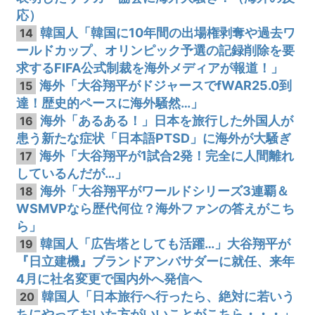
応）
韓国人「韓国に10年間の出場権剥奪や過去ワ
14
ールドカップ、オリンピック予選の記録削除を要
求するFIFA公式制裁を海外メディアが報道！」
海外「大谷翔平がドジャースでfWAR25.0到
15
達！歴史的ペースに海外騒然…」
海外「あるある！」日本を旅行した外国人が
16
患う新たな症状「日本語PTSD」に海外が大騒ぎ
海外「大谷翔平が1試合2発！完全に人間離れ
17
しているんだが…」
海外「大谷翔平がワールドシリーズ3連覇＆
18
WSMVPなら歴代何位？海外ファンの答えがこち
ら」
韓国人「広告塔としても活躍…」大谷翔平が
19
『日立建機』ブランドアンバサダーに就任、来年
4月に社名変更で国内外へ発信へ
韓国人「日本旅行へ行ったら、絶対に若いう
20
ちにやっておいた方がいいことがこちら・・・」