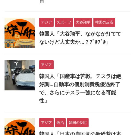
目
アジア
スポーツ
大谷翔平
韓国の反応
韓国人「大谷翔平、なかなか打てて
ないけど大丈夫か…？ﾌﾞﾙﾌﾞﾙ」
アジア
韓国人「国産車は苦戦、テスラは絶
好調…自動車の個別消費税優遇終了
で、さらにテスラ一強になる可能
性」
アジア
政治
韓国の反応
韓国人「日本の自民党の新総裁は本