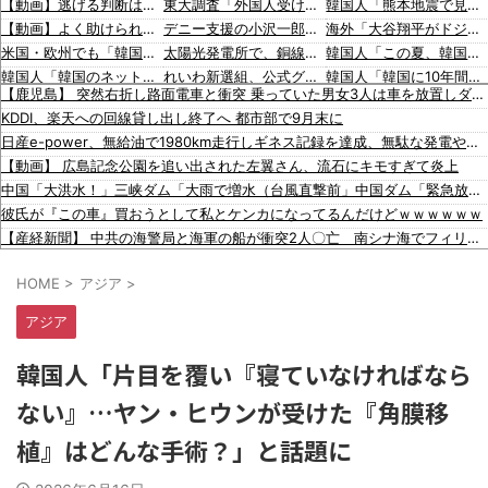
【動画】逃げる判断はやっ！埼玉でスマホ運転のプリウスに当て逃げされる車載。
東大調査「外国人受け入れ反対」大幅増（20.7pt増）、若い世代で増加幅大
韓国人「熊本地震で見る日本の土木技術の完全勝利をご覧ください」→「これはすごいわ」「こういうのを見ると日本人は何か適当に作る感じがしない・・・」「あれがまさに経験値である」
【動画】よく助けられたな。岐阜の川で外国人が溺れてしまう事故。
デニー支援の小沢一郎氏（一般人）、辺野古沖事故について「玉城デニー知事の責任ではないが、不幸な出来事を悪宣伝に利用する人がいる」
海外「大谷翔平がドジャースでfWAR25.0到達！歴史的ペースに海外騒然…」
米国・欧州でも「韓国旅行」ブーム [8/7] [昆虫図鑑★]
太陽光発電所で、銅線およそ2.2トン（時価およそ330万円相当）盗んだなど、ベトナム国籍（無職）２人逮捕、盗まれた銅線の半分はすでに売却 富山で「金属盗対策法違反（去年9月施行）」による検挙は初
韓国人「この夏、韓国人が東京へ行くしかない理由がこちら…」→「快適そうでめちゃくちゃ羨ましい…（ﾌﾞﾙﾌﾞﾙ」＝韓国の反応
韓国人「韓国のネットフリックスで初めて１位になった日本のコンテンツについて」「今シーズンは女性が可愛い」
れいわ新選組、公式グッズ半額セールｗｗｗｗ
韓国人「韓国に10年間の出場権剥奪や過去ワールドカップ、オリンピック予選の記録削除を要求するFIFA公式制裁を海外メディアが報道！」
【鹿児島】 突然右折し路面電車と衝突 乗っていた男女3人は車を放置しダッシュで逃走中
韓国政府「3年前に石炭火発のアンモニア混焼で協力するっていったけどあれ取りやめな。政権変わったし」……韓国とまともな協力ができない理由、これなんですよね
小沢一郎氏、玉城デニー知事を全力応援表明 「このままでは勝てない」中道の態度を批判 玉城氏「小沢氏は政治の師匠」※中道は支援表明せず
韓国人「韓国人の日本への好感度が最高記録を達成した理由」
KDDI、楽天への回線貸し出し終了へ 都市部で9月末に
入国拒否の半数が日本人!? 「オーストラリアで日本人女性が売春」
韓国人「海外が想像する韓国人キャラクターのイメージがこちら・・・」
韓国人「韓国サッカー協会の性接待問題のとんでもない言い訳がこちら…」→「もはや自白だろこれ…（ﾌﾞﾙﾌﾞﾙ」＝韓国の反応
日産e-power、無給油で1980km走行しギネス記録を達成、無駄な発電や送電ロスなくEVよりエコを証明
【移民政策反対】イオンの売り場で唐揚げを食う中国人の子供
「猫が車を凝視してると思ったら、自分に見とれていた…」（動画）
海外「大谷翔平が1試合2発！完全に人間離れしているんだが…」
【動画】 広島記念公園を追い出された左翼さん、流石にキモすぎて炎上
【炎上】藤沢市「モスク建設と土葬も許可します」→3万人の反対署名も却下
16歳の清水空跳が100m10秒00を記録して桐生祥秀の高校記録を更新、海外陸上競技ファンも大衝撃（海外の反応）
海外「大谷翔平がワールドシリーズ3連覇＆WSMVPなら歴代何位？海外ファンの答えがこちら」
中国「大洪水！」三峡ダム「大雨で増水（台風直撃前」中国ダム「緊急放流！」中国鉄道「列車が走行中に流される」中国避難所「支援物資は有料です」謎の勢力「え」→
【知ってた？】カナダ発ウェアブランド、lululemonが日本でオープン→店名は日本差別からできた？
韓国人「日本の女子高生のセーラー服と外国人観光客の関係性」
彼氏が『この車』買おうとして私とケンカになってるんだけどｗｗｗｗｗｗ
イスラム指導者が授業!? 憲法違反だと批判〇到【さくらの解説】
韓国人「広告塔としても活躍…」大谷翔平が『日立建機』ブランドアンバサダーに就任、来年4月に社名変更で国内外へ発信へ
【産経新聞】 中共の海警局と海軍の船が衝突2人〇亡 南シナ海でフィリピン船を追跡中、公表までに1年
91歳女性の遺体を遺棄したベトナム国籍の男が逮捕されました #移民 #外国人
朝鮮日報 MLB：ジャイアンツ李政厚（イ・ジョンフ）、1試合で2本塁打… 今季7・8号 [8/5]
HOME
>
アジア
>
日本をダメにした総理大臣、ワースト１位が同点でこの人ｗｗｗｗｗｗ
【画像】 まま「なんかプール入ってたら学生にめっちゃ見られたw」
アジア
防弾ガラスの件で誤情報を拡散した左派、間違いを指摘されても頑として認めなかった結果……
出張から帰ったら、嫁の顔が青ざめていた。俺「一体何があったんだ？」嫁「…」→子供たちに話を聞くと…
韓国人「片目を覆い『寝ていなければなら
賃貸物件を内覧中、ベランダに出たら突然ゾワッと両腕に鳥肌が出た。「やっぱりこの部屋嫌だ」と思った瞬間、体が前にドンッと突き飛ばされて…
ない』…ヤン・ヒウンが受けた『角膜移
韓国人「熊本地震で見る日本の土木技術の完全勝利をご覧ください」→「これはすごいわ」「こういうのを見ると日本人は何か適当に作る感じがしない・・・」「あれがまさに経験値である」
韓国人「この夏、韓国人が東京へ行くしかない理由がこちら…」→「快適そうでめちゃくちゃ羨ましい…（ﾌﾞﾙﾌﾞﾙ」＝韓国の反応
植』はどんな手術？」と話題に
韓国人「韓国に10年間の出場権剥奪や過去ワールドカップ、オリンピック予選の記録削除を要求するFIFA公式制裁を海外メディアが報道！」
韓国人「韓国人の日本への好感度が最高記録を達成した理由」