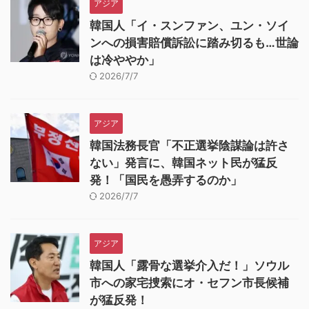
アジア
韓国人「イ・スンファン、ユン・ソイ
ンへの損害賠償訴訟に踏み切るも…世論
は冷ややか」
2026/7/7
アジア
韓国法務長官「不正選挙陰謀論は許さ
ない」発言に、韓国ネット民が猛反
発！「国民を愚弄するのか」
2026/7/7
アジア
韓国人「露骨な選挙介入だ！」ソウル
市への家宅捜索にオ・セフン市長候補
が猛反発！