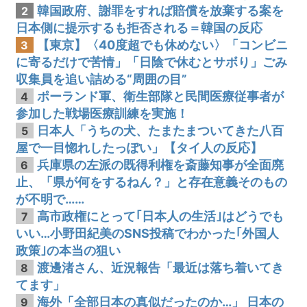
韓国政府、謝罪をすれば賠償を放棄する案を
2
日本側に提示するも拒否される＝韓国の反応
【東京】〈40度超でも休めない〉「コンビニ
3
に寄るだけで苦情」「日陰で休むとサボり」ごみ
収集員を追い詰める“周囲の目”
ポーランド軍、衛生部隊と民間医療従事者が
4
参加した戦場医療訓練を実施！
日本人「うちの犬、たまたまついてきた八百
5
屋で一目惚れしたっぽい」【タイ人の反応】
兵庫県の左派の既得利権を斎藤知事が全面廃
6
止、「県が何をするねん？」と存在意義そのもの
が不明で……
高市政権にとって｢日本人の生活｣はどうでも
7
いい…小野田紀美のSNS投稿でわかった｢外国人
政策｣の本当の狙い
渡邊渚さん、近況報告「最近は落ち着いてき
8
てます」
海外「全部日本の真似だったのか…」 日本の
9