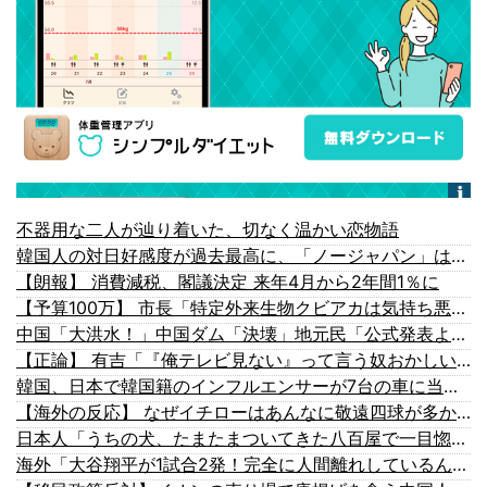
不器用な二人が辿り着いた、切なく温かい恋物語
韓国人の対日好感度が過去最高に、「ノージャパン」は終わった？＝ネット「中国より100倍いい」
【朗報】 消費減税、閣議決定 来年4月から2年間1％に
【予算100万】 市長「特定外来生物クビアカは気持ち悪い虫だしそんな需要ないと思う」1匹300円相当の報奨金→初日に42万取られ焦り
中国「大洪水！」中国ダム「決壊」地元民「公式発表より死者多い！」中国政府「住民拘束！（安否不明」中国当局「救助隊動画も削除」台風13号「三峡ダム接近中」→
【正論】 有吉「『俺テレビ見ない』って言う奴おかしいだろ。団子屋で『団子食べない』って言うか？」
韓国、日本で韓国籍のインフルエンサーが7台の車に当て逃げして逮捕されたのに「また日本は嫌韓しようとしている」と決めつけて責任転嫁
【海外の反応】 なぜイチローはあんなに敬遠四球が多かったの？「45歳引退で通算打率.311の突然変異だぞ」
日本人「うちの犬、たまたまついてきた八百屋で一目惚れしたっぽい」【タイ人の反応】
海外「大谷翔平が1試合2発！完全に人間離れしているんだが…」