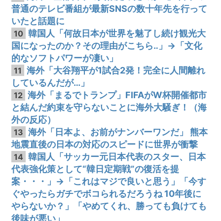
普通のテレビ番組が最新SNSの数十年先を行って
いたと話題に
韓国人「何故日本が世界を魅了し続け観光大
10
国になったのか？その理由がこちら‥」→「文化
的なソフトパワーが凄い」
海外「大谷翔平が1試合2発！完全に人間離れ
11
しているんだが…」
海外「まるでトランプ」FIFAがW杯開催都市
12
と結んだ約束を守らないことに海外大騒ぎ！（海
外の反応）
海外「日本よ、お前がナンバーワンだ」 熊本
13
地震直後の日本の対応のスピードに世界が衝撃
韓国人「サッカー元日本代表のスター、日本
14
代表強化策として“韓日定期戦”の復活を提
案・・・」→「これはマジで良いと思う」「今す
ぐやったらガチでボコられるだろうね 10年後に
やらないか？」「やめてくれ、勝っても負けても
後味が悪い」