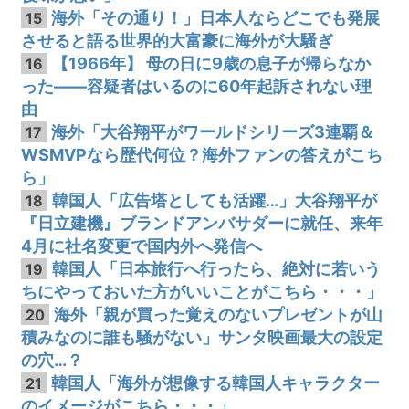
海外「その通り！」日本人ならどこでも発展
15
させると語る世界的大富豪に海外が大騒ぎ
【1966年】 母の日に9歳の息子が帰らなか
16
った——容疑者はいるのに60年起訴されない理
由
海外「大谷翔平がワールドシリーズ3連覇＆
17
WSMVPなら歴代何位？海外ファンの答えがこち
ら」
韓国人「広告塔としても活躍…」大谷翔平が
18
『日立建機』ブランドアンバサダーに就任、来年
4月に社名変更で国内外へ発信へ
韓国人「日本旅行へ行ったら、絶対に若いう
19
ちにやっておいた方がいいことがこちら・・・」
海外「親が買った覚えのないプレゼントが山
20
積みなのに誰も騒がない」サンタ映画最大の設定
の穴…？
韓国人「海外が想像する韓国人キャラクター
21
のイメージがこちら・・・」