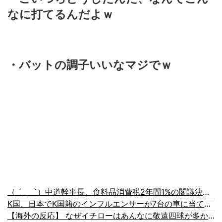
なに打てるんだよｗ
・バットの調子いいなマジでｗ
（ ´_ゝ`）中道幹事長、食料品消費税2年間1%の閣議決定を批判 → 記者「中道改革連合は食料品消費税ゼロを公約に掲げていたが？」→ 階猛氏「
K国、日本でK国籍のインフルエンサーが7台の車に当て逃げして逮捕されたのに「また日本は嫌韓しようとしている」と決めつけて責任転嫁
【海外の反応】 なぜイチローはあんなに敬遠四球が多かったの？「45歳引退で通算打率.311の突然変異だぞ」