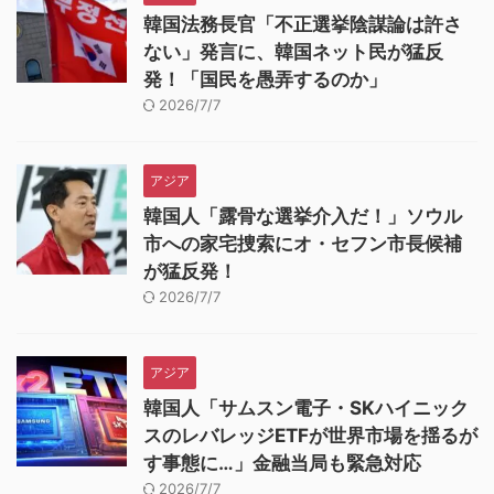
韓国法務長官「不正選挙陰謀論は許さ
ない」発言に、韓国ネット民が猛反
発！「国民を愚弄するのか」
2026/7/7
アジア
韓国人「露骨な選挙介入だ！」ソウル
市への家宅捜索にオ・セフン市長候補
が猛反発！
2026/7/7
アジア
韓国人「サムスン電子・SKハイニック
スのレバレッジETFが世界市場を揺るが
す事態に…」金融当局も緊急対応
2026/7/7