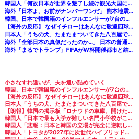
韓国人「何故日本が世界を魅了し続け観光大国になったのか？その理由がこちら‥」→「文化的なソフトパワーが凄い」
海外「日本よ、お前がナンバーワンだ」 熊本地震直後の日本の対応のスピードに世界が衝撃
韓国、日本で韓国籍のインフルエンサーが7台の車に当て逃げして逮捕されたのに「また日本は嫌韓しようとしている」と決めつけて責任転嫁
【海外の反応】 なぜイチローはあんなに敬遠四球が多かったの？「45歳引退で通算打率.311の突然変異だぞ」
日本人「うちの犬、たまたまついてきた八百屋で一目惚れしたっぽい」【タイ人の反応】
海外「全部日本の真似だったのか…」 日本の普通のテレビ番組が最新SNSの数十年先を行っていたと話題に
海外「まるでトランプ」FIFAがW杯開催都市と結んだ約束を守らないことに海外大騒ぎ！（海外の反応）
小さなすれ違いが、夫を追い詰めていく
韓国、日本で韓国籍のインフルエンサーが7台の車に当て逃げして逮捕されたのに「また日本は嫌韓しようとしている」と決めつけて責任転嫁
【海外の反応】 なぜイチローはあんなに敬遠四球が多かったの？「45歳引退で通算打率.311の突然変異だぞ」
日本人「うちの犬、たまたまついてきた八百屋で一目惚れしたっぽい」【タイ人の反応】
【朗報】韓国の掲示板「ロナウドの車庫、開けたらこれか」
韓国人「日本で最も入学が難しい名門小学校がこちらです‥」→「エリート人生が確定する超難関ルート‥」
韓国人「悲報：日本と韓国の立場が完全に逆転してしまった模様…」→「日本を笑って見てたのに…（ﾌﾞﾙﾌﾞﾙ」＝韓国の反応
韓国人「トヨタが2027年に次世代ハイブリッドバッテリーを導入へ！最大1000kmの航続距離や超高速充電を目指す」