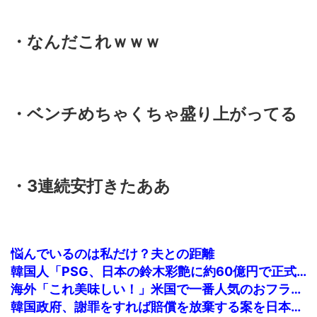
・なんだこれｗｗｗ
・ベンチめちゃくちゃ盛り上がってる
・3連続安打きたああ
悩んでいるのは私だけ？夫との距離
韓国人「PSG、日本の鈴木彩艶に約60億円で正式オファー・・・」→「あいつがそれほどなのか（ブルブル）」「レギュラーとして出れるとは思わないけど、それでもやっぱり羨ましいね」
海外「これ美味しい！」米国で一番人気のおフランス製「日本のパン」に海外が大騒ぎ
韓国政府、謝罪をすれば賠償を放棄する案を日本側に提示するも拒否される＝韓国の反応