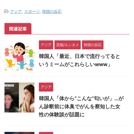
-
アジア
,
スポーツ
,
韓国の反応
関連記事
アジア
芸能/エンタメ
韓国の反応
韓国人「最近、日本で流行ってると
いうミームがこれらしいwww」
アジア
韓国人「体から“こんな”匂いが」…が
ん診断前に体臭でがんを察知した女
性の体験談が話題に