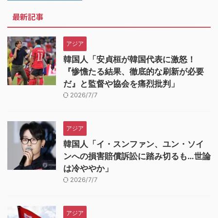
最新記事
アジア
韓国人「安貞桓が韓国代表に激怒！
『惨憺たる結果、徹底的な刷新が必要
だ』と監督や協会を痛烈批判」
2026/7/7
アジア
韓国人「イ・スンファン、ユン・ソイ
ンへの損害賠償訴訟に踏み切るも…世論
は冷ややか」
2026/7/7
アジア