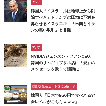
アジア
韓国人「イスラエルは地球上から削
除すべき」トランプの圧力に不満を
募らせるイスラエル、「米国とイラ
ンの悪い取引」と非難
アジア
NVIDIAジェンスン・フアンCEO、
韓国のサムギョプサル店に「愛」の
メッセージを残して話題に！
歴史/文化/生活
韓国の反応
食
韓国人「日本で950円で食べれる定
食レベルがこちらｗｗｗ」