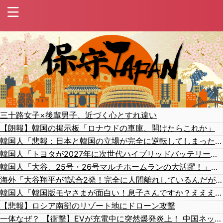
三十路女子×後輩男子、近づく心とすれ違い
【朗報】韓国の掲示板「ロナウドの車庫、開けたらこれか」
韓国人「悲報：日本と韓国の立場が完全に逆転してしまった模様…」→「日本を笑って見てたのに…（ﾌﾞﾙﾌﾞﾙ」＝韓国の反応
韓国人「トヨタが2027年に次世代ハイブリッドバッテリーを導入へ！最大1000kmの航続距離や超高速充電を目指す」
韓国人「大谷、25号・26号マルチホームランの大活躍！」→「日本人打者はあんなに活躍してるのに…（ﾌﾞﾙﾌﾞﾙ」＝韓国の反応
海外「大谷翔平が1試合2発！完全に人間離れしているんだが…」
韓国人「韓国版モヤさまが面白い！息子さんですか？えええええっ？？？」
【悲報】ロシア南部のリゾート地にドローン攻撃
一体なぜ？ 【衝撃】EVが充電中に突然爆発炎上！ 中国ネット「こういう場合って全額補償されるの？」