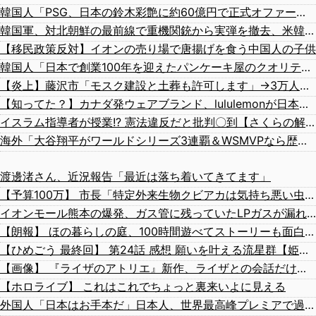
韓国人「PSG、日本の鈴木彩艶に約60億円で正式オファー・・・」→「あいつがそれほどなのか（ﾌﾞﾙﾌﾞﾙ）」「レギュラーとして出れるとは思わないけど、それでもやっぱり羨ましいね」
韓国軍、対北朝鮮の最前線で重機関銃から実弾を撤去、米韓合同演習では米軍の無人機を「北朝鮮の侵入だ！」と迎撃一歩手前まで……ゆるんでるなぁ
【移民政策反対】イオンの売り場で唐揚げを食う中国人の子供
韓国人「日本で創業100年を迎えたパンケーキ屋のクオリティをご覧ください…」→「日本人が好きそう…（ﾌﾞﾙﾌﾞﾙ」＝韓国の反応
【炎上】藤沢市「モスク建設と土葬も許可します」→3万人の反対署名も却下
【知ってた？】カナダ発ウェアブランド、lululemonが日本でオープン→店名は日本差別からできた？
イスラム指導者が授業!? 憲法違反だと批判〇到【さくらの解説】
海外「大谷翔平がワールドシリーズ3連覇＆WSMVPなら歴代何位？海外ファンの答えがこちら」
渡邊渚さん、近況報告「最近は落ち着いてきてます」
【予算100万】 市長「特定外来生物クビアカは気持ち悪い虫だしそんな需要ないと思う」1匹300円相当の報奨金→初日に42万取られ焦り
イオンモール熊本の爆発、ガス管に残っていたLPガスが漏れたことが原因か 経産省が全国の大規模施設でガス供給設備の点検要請
【朗報】 ほの暮らしの庭、100時間遊べてストーリーも面白いスタバレの上位互換だとまじで好評
【ひめごう 最終回】 第24話 感想 願いを叶える流星群【姫様“拷問”の時間です 2期】
【画像】 『ライザのアトリエ』新作、ライザとの会話だけでゲームを進める「フリーシナリオ型AIチャット形式RPG」が発表される
【ホロライブ】 これはこれでちょっと裏来いよに見える
外国人「日本はお手本だ」日本人、世界最高峰プレミアで過去最多の8人に！アジアから羨望の眼差し！【海外の反応】