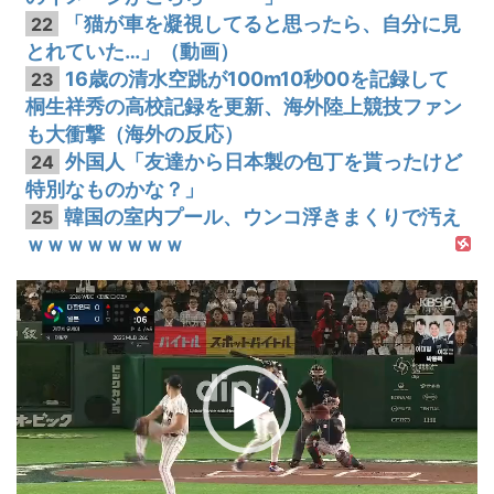
「猫が車を凝視してると思ったら、自分に見
22
とれていた…」（動画）
16歳の清水空跳が100m10秒00を記録して
23
桐生祥秀の高校記録を更新、海外陸上競技ファン
も大衝撃（海外の反応）
外国人「友達から日本製の包丁を貰ったけど
24
特別なものかな？」
韓国の室内プール、ウンコ浮きまくりで汚え
25
ｗｗｗｗｗｗｗｗ
動
画
プ
レ
ー
ヤ
ー