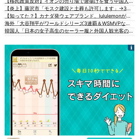
【移民政策反対】イオンの売り場で唐揚げを食う中国人の子供
【炎上】藤沢市「モスク建設と土葬も許可します」→3万人の反対署名も却下
【知ってた？】カナダ発ウェアブランド、lululemonが日本でオープン→店名は日本差別からできた？
海外「大谷翔平がワールドシリーズ3連覇＆WSMVPなら歴代何位？海外ファンの答えがこちら」
韓国人「日本の女子高生のセーラー服と外国人観光客の関係性」