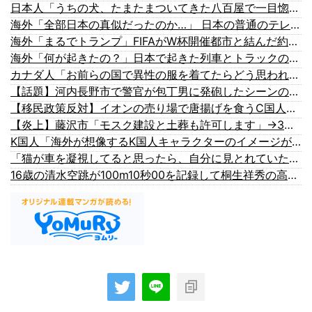
日本人「うちの犬、たまたまついてきた八百屋で一目惚れしたっぽい」【タイ人の反応】
海外「全部日本の真似だったのか…」 日本の普通のテレビ番組が最新SNSの数十年先を行っていたと話題に
海外「まるでトランプ」FIFAがW杯開催都市と結んだ約束を守らないことに海外大騒ぎ！（海外の反応）
海外「何が起きたの？」日本で起きた列車とトラックの衝突事故に海外びっくり仰天！（海外の反応）
カナダ人「お前らの国で異性の服を着てたらどう思われる？」
【話題】河内長野市で警官が包丁男に発砲したシーンのモザ無し映像が公開される。
【移民政策反対】イオンの売り場で唐揚げを食うC国人の子供
【炎上】藤沢市「モスク建設と土葬も許可します」→3万人の反対署名も却下
K国人「海外が想像するK国人キャラクターのイメージがこちら・・・」
「猫が車を凝視してると思ったら、自分に見とれていた…」（動画）
16歳の清水空跳が100m10秒00を記録して桐生祥秀の高校記録を更新、海外陸上競技ファンも大衝撃（海外の反応）