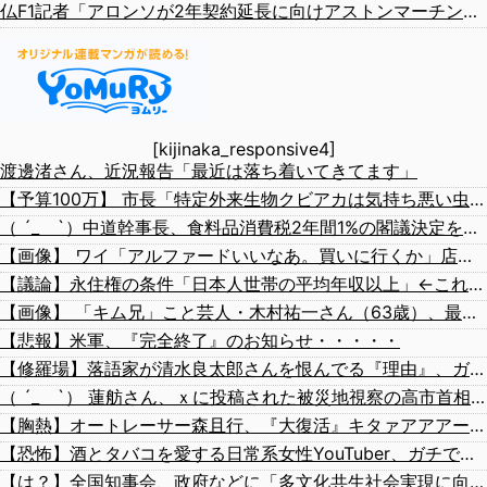
仏F1記者「アロンソが2年契約延長に向けアストンマーチンに年間4000万ユーロ（約72.8億円）を要求」
[kijinaka_responsive4]
渡邊渚さん、近況報告「最近は落ち着いてきてます」
【予算100万】 市長「特定外来生物クビアカは気持ち悪い虫だしそんな需要ないと思う」1匹300円相当の報奨金→初日に42万取られ焦り
（ ´_ゝ`）中道幹事長、食料品消費税2年間1%の閣議決定を批判 → 記者「中道改革連合は食料品消費税ゼロを公約に掲げていたが？」→ 階猛氏「
【画像】 ワイ「アルファードいいなあ。買いに行くか」店員「ほいっ見積もりな！」ワイ「金額おかしくね？」←お前らもそう思うよな？？？？？
【議論】永住権の条件「日本人世帯の平均年収以上」←これ日本人の半分もクリアできないだろ
【画像】 「キム兄」こと芸人・木村祐一さん（63歳）、最新の松本人志さんとのツーショットが完全に別人だとネット騒然！ 「マジで誰かわからん」...
【悲報】米軍、『完全終了』のお知らせ・・・・・
【修羅場】落語家が清水良太郎さんを恨んでる『理由』、ガチでヤバイ・・・・・
（ ´_ゝ`） 蓮舫さん、ｘに投稿された被災地視察の高市首相の写真を猛批判「掲載するのを止める人は誰もいなかったのか」「あまりにも愕然としています」
【胸熱】オートレーサー森且行、『大復活』キタァアアアーーーー！！
【恐怖】酒とタバコを愛する日常系女性YouTuber、ガチで体が終わる・・・
【は？】全国知事会、政府などに「多文化共生社会実現に向けた提言」を提出 「国は在留外国人を労働者と見ているが、日本人と同じ生活者」