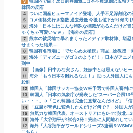
韓国内で続く反日的雰囲気…日本不買運動の広報チ
3
韓国の反応
ついに国産ヒューマノイド登場、人手不足深刻化の
4
コメ価格先行き指数 過去最低 今後も値下がり傾向 [8
5
海外「日本にはこんな特殊な標識があるんだけど皆
6
ゃくちゃ可愛いｗｗ」【海外の反応】
熊本の被災地で暴れまくったメディア取材陣、堪忍
7
せまくった結果……
韓国有名市場に「でたらめ太極旗」商品…徐教授「
8
海外「ディズニーがゴミのようだ！」日本がアニメ
9
到中
【画像】田中みな実さん、妊娠中とは思えないヒー
10
海外「もう日本を離れるなよ！」 助っ人外国人に
11
殺到
韓国人「韓国サッカー協会W杯予選で外国人審判に
12
韓国人「日本の気象庁が発表した“スーパー台風13
13
い・・・」→「これ韓国は完全に直撃なんだけど」「信
「豆腐が青色に変色したんだけど何で？」外国人が
14
無気力な韓国代表、オーストリアにも0-1で敗北…
15
海外「大谷翔平が1試合2発！完全に人間離れしてい
16
海外「大谷翔平がワールドシリーズ3連覇＆WSM
17
こちら」