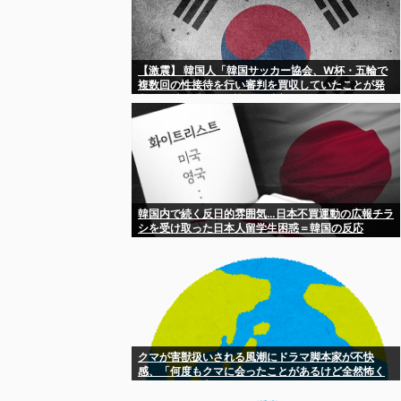
【激震】 韓国人「韓国サッカー協会、W杯・五輪で
複数回の性接待を行い審判を買収していたことが発
覚…（ブルブル」＝韓国の反応
韓国内で続く反日的雰囲気…日本不買運動の広報チラ
シを受け取った日本人留学生困惑＝韓国の反応
クマが害獣扱いされる風潮にドラマ脚本家が不快
感、「何度もクマに会ったことがあるけど全然怖く
なかった」と主張しており……