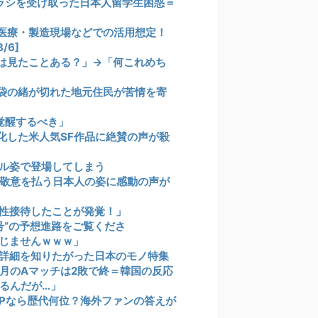
ラシを受け取った日本人留学生困惑＝
医療・製造現場などでの活用想定！
/6]
は見たことある？」→「何これめち
袋の緒が切れた地元住民が苦情を寄
覚醒するべき」
化した米人気SF作品に絶賛の声が殺
ル姿で登場してしまう
も敬意を払う日本人の姿に感動の声が
性接待したことが発覚！」
号”の予想進路をご覧くださ
じませんｗｗｗ」
詳細を知りたがった日本のモノ特集
3月のAマッチは2敗で終＝韓国の反応
るんだが…」
VPなら歴代何位？海外ファンの答えが