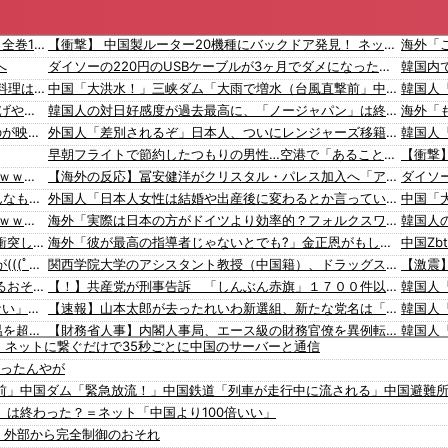
【朗報】 大人気漫画「GANTZ」がAmazonでなんと全巻100円ｗｗｗｗｗｗ
【衝撃】 中国製ルーター20機種にバックドア発見！ ネットに繋ぐだけで35秒ごとに中国のサーバーと通信
へ
ダイソーの220円のUSBケーブルが3ヶ月でダメになったんやが
リュウジ氏「ダルい料理トップ10に入る」夏の定番料理は冷やし中華 「あり得ないほどダルい」
中国「大洪水！」三峡ダム「大雨で増水（台風直撃前」中国ダム「緊急放流！」中国鉄道「列車が走行中に流される」中国避難所「支援物資は有料です」謎の勢力「え」→
【私はあなたの味方】 交際歴ゼロの同級生宅に唐揚げや文庫本を20回以上届けた24歳女を逮捕
韓国人の対日好感度が過去最高に、「ノージャパン」は終わった？＝ネット「中国より100倍いい」
【画像】年金で9万円生活の人、お部屋に不穏なものが映ってしまう⇒！！
外国人「差別されるぞ」日本人、ついにレンジャーズ移籍！横田大祐が完全移籍へ！クラブ間合意報道で現地セルティックサポが警鐘！【海外の反応】
早朝フライトで節約したつもりの男性…空港で「あること」に気づいてしまう
【ネタバレ】 ワンピース、ルフィ絶体絶命の超展開ｗｗｗｗｗｗｗｗｗｗｗｗｗｗｗｗｗｗｗｗｗｗｗｗｗｗｗｗｗｗｗｗｗｗｗｗｗｗｗｗｗｗｗｗｗ...
【海外の反応】冨安健洋がクリスタル・パレス加入へ「アーセナルサポの好きなクラブで良かった」
【速報】 専門家「イオンモール熊本の爆心地に”こんなもの”があったんだけど…」
外国人「日本人女性は結婚や出産後に変わるとか言っているやつwww」
【画像】 真夏日のプール、ガチで最高すぎｗｗｗｗｗｗｗｗｗｗ
海外「実際は日本の方がドイツより効率的？フォルクスワーゲンはトヨタより60%多くの労働者を必要としている」
【動画】両方馬鹿（笑）ミニストップでトラックと衝突したドラレコが（ノ∇`）
海外「彼が最高の指導者じゃないとでも?」金正恩がもし偉大な指導者だったらを妄想する仮想歴史スレの分析【海外の反応】
【動画】地震発生時の熊本総合病院の手術室の様子が(((ﾟДﾟ)))
関西学院大学のアシスタント教授（中国籍）、ドラッグストアで現行犯逮捕 万引き容疑
【動画】野菜売りのおじさんにドローンを特攻させるおそロシア。
【！】共産党が刑事告訴 「しんぶん赤旗」１７００件以上の虚偽購読申し込み 「厳重な処罰を求める」
日本のX民が「被災しても韓国の水だけは飲みたくない」と投稿したのが韓国にバレてしまうw
【速報】山本太郎が去ったれいわ新選組、新たな党名は「いのちの党」 略称「いのち」
韓国人「暑すぎる韓国、100年ぶりに日本の最高気温を超えた」「大変なことだ」
【財務省人事】内閣人事局、エース級の財務官僚を異例転出 官邸幹部「協力的でなかった」※岸田首相（当時）の秘書官などを歴任 、岸田首相の後輩
！ ネットに繋ぐだけで35秒ごとに中国のサーバーと通信
韓国人「株でお金を失ったのはイ・ジェミョンのせいだ！」として支持率が右肩下がりに……まあ、本当にその側面があるので救えないんですが
【外国人公務員】三重県、ぱよくマスコミの総攻撃に屈せず！「県民対象アンケート『外国人の職員採用を続けるべきか』は差別に該当しない」結果を公表する方針
なったんやが
韓国人「日本ではビールジョッキをほとんど洗わずに、次の客に出すんだ！ これが証拠の映像だ!!」……あー、なるほどですねー。韓国には「アレ」がないんだ？
韓国人「海外が想像する韓国人キャラクターのイメージがこちら・・・」
前」中国ダム「緊急放流！」中国鉄道「列車が走行中に流される」中国避難
【移民政策反対】イオンの売り場で唐揚げを食う中国人の子供
「猫が車を凝視してると思ったら、自分に見とれていた…」（動画）
は終わった？＝ネット「中国より100倍いい」
【炎上】藤沢市「モスク建設と土葬も許可します」→3万人の反対署名も却下
16歳の清水空跳が100m10秒00を記録して桐生祥秀の高校記録を更新、海外陸上競技ファンも大衝撃（海外の反応）
かる 外部から完全制御のおそれ
【知ってた？】カナダ発ウェアブランド、lululemonが日本でオープン→店名は日本差別からできた？