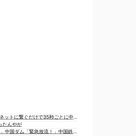
【衝撃】 中国製ルーター20機種にバックドア発見！ ネットに繋ぐだけで35秒ごとに中国のサーバーと通信
ったんやが
中国「大洪水！」三峡ダム「大雨で増水（台風直撃前」中国ダム「緊急放流！」中国鉄道「列車が走行中に流される」中国避難所「支援物資は有料です」謎の勢力「え」→