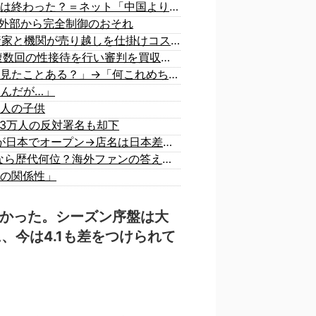
韓国人の対日好感度が過去最高に、「ノージャパン」は終わった？＝ネット「中国より100倍いい」
る 外部から完全制御のおそれ
韓国人「SKハイニックスが10%台の暴落！外国人投資家と機関が売り越しを仕掛けコスピが4%を超える大幅な下落‥」
【激震】 韓国人「韓国サッカー協会、W杯・五輪で複数回の性接待を行い審判を買収していたことが発覚…（ブルブル」＝韓国の反応
海外「日本にはこんな特殊な標識があるんだけど皆は見たことある？」→「何これめちゃくちゃ可愛いｗｗ」【海外の反応】
るんだが…」
人の子供
3万人の反対署名も却下
【知ってた？】カナダ発ウェアブランド、lululemonが日本でオープン→店名は日本差別からできた？
海外「大谷翔平がワールドシリーズ3連覇＆WSMVPなら歴代何位？海外ファンの答えがこちら」
の関係性」
なかった。シーズン序盤は大
、今は4.1も差をつけられて