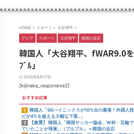
イスラム指導者が授業!? 憲法違反だと批判〇到【さくらの解説】
ｗｗｗｗｗｗｗｗｗｗｗｗｗｗｗｗｗｗｗｗｗｗｗｗｗｗｗｗｗｗｗｗｗｗｗｗ
91歳女性の遺体を遺棄したベトナム国籍の男が逮捕されました #移民 #外国人
んなもの”があったんだけど…」
ｗｗｗｗｗｗ
HOME
>
スポーツ
>
大谷翔平
>
数回の性接待を行い審判を買収していたことが発覚…（ﾌﾞﾙﾌﾞﾙ」＝韓国の
アジア
スポーツ
大谷翔平
韓国の反応
プ」、発行部数が初の100万部割れ ピーク時の４分の１にまで減少
欧州投資家の選択に衝撃を受ける人が続出、日英米の資産を処分して代わりに
韓国人「大谷翔平、fWAR9.0を
警備員の”つり目ポーズ”で国際問題にｗｗｗ
？日本の食事マナーが想像以上に厳格すぎて韓国人が衝撃！」→「これが日本
ﾌﾞﾙ」
性接待したことが発覚！」
て一つのジャンルとして日本人全員に愛されてる模様…（ﾌﾞﾙﾌﾞﾙ」＝韓国
2025年9月27日
規模の国民年金の金額がこちら…」→「韓国の未来が…（ﾌﾞﾙﾌﾞﾙ」＝韓国
[kijinaka_responsive2]
おすすめ記事
韓国人「SKハイニックスが10%台の暴落！外国人
1
ピが4%を超える大幅な下落‥」
【激震】 韓国人「韓国サッカー協会、W杯・五輪
2
ていたことが発覚…（ブルブル」＝韓国の反応