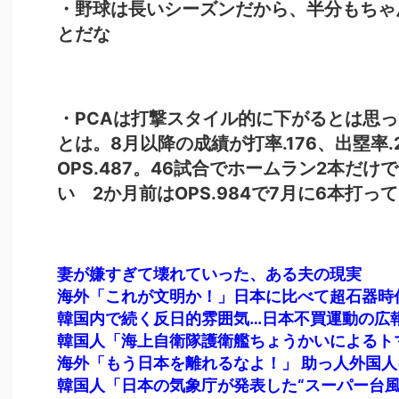
・野球は長いシーズンだから、半分もちゃ
とだな
・PCAは打撃スタイル的に下がるとは思
とは。8月以降の成績が打率.176、出塁率.2
OPS.487。46試合でホームラン2本だけ
い 2か月前はOPS.984で7月に6本打
妻が嫌すぎて壊れていった、ある夫の現実
海外「これが文明か！」日本に比べて超石器時