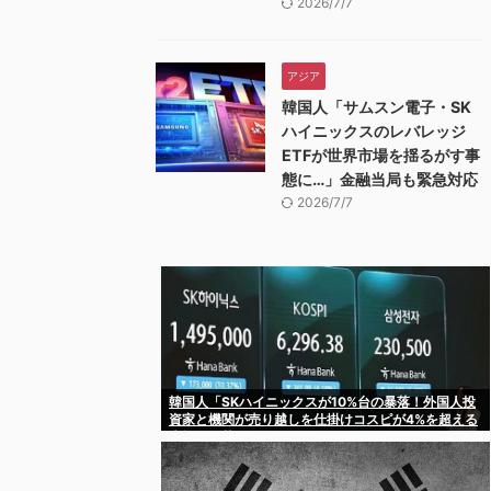
2026/7/7
アジア
韓国人「サムスン電子・SK
ハイニックスのレバレッジ
ETFが世界市場を揺るがす事
態に…」金融当局も緊急対応
2026/7/7
韓国人「SKハイニックスが10%台の暴落！外国人投
資家と機関が売り越しを仕掛けコスピが4%を超える
大幅な下落‥」