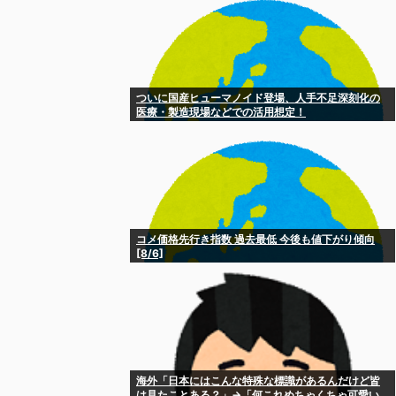
ついに国産ヒューマノイド登場、人手不足深刻化の
医療・製造現場などでの活用想定！
コメ価格先行き指数 過去最低 今後も値下がり傾向
[8/6]
海外「日本にはこんな特殊な標識があるんだけど皆
は見たことある？」→「何これめちゃくちゃ可愛い