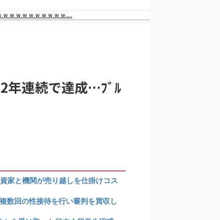
韓国人「日本旅行へ行ったら、絶対に若いうちにやっておいた方がいいことがこちら・・・」
ｗｗｗｗｗｗｗｗｗ...
反応
選んだのは……
2年連続で達成…ﾌﾞﾙ
の食事マナーか？‥」
の反応
の反応
投資家と機関が売り越しを仕掛けコス
で複数回の性接待を行い審判を買収し