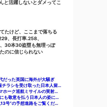
んと活躍しないとダメってこ
ってたけど、ここまで落ちる
29、長打率.258、
で、30本30盗塁も無理っぽ
ってたのに信じられない
代だった英国に海外が大騒ぎ
韓国内で続く反日的雰囲気…日本不買運動の広報チラシを受け取った日本人留学生困惑＝韓国の反応
韓国人「海上自衛隊護衛艦ちょうかいによるトマホーク巡航ミサイルの実射試験に韓国人が衝撃！」→「着々と進む最新鋭の防衛装備‥」
海外「もう日本を離れるなよ！」 助っ人外国人にも敬意を払う日本人の姿に感動の声が殺到
韓国人「日本の気象庁が発表した“スーパー台風13号”の予想進路をご覧ください・・・」→「これ韓国は完全に直撃なんだけど」「信じませんｗｗｗ」