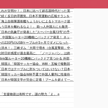
海外「これが文明か！」日本に比べて超石器時代だった英国に海外が大騒ぎ
韓国内で続く反日的雰囲気…日本不買運動の広報チラシを受け取った日本人留学生困惑＝韓国の反応
韓国人「海上自衛隊護衛艦ちょうかいによるトマホーク巡航ミサイルの実射試験に韓国人が衝撃！」→「着々と進む最新鋭の防衛装備‥」
海外「もう日本を離れるなよ！」 助っ人外国人にも敬意を払う日本人の姿に感動の声が〇到
韓国人「日本の気象庁が発表した“スーパー台風13号”の予想進路をご覧ください・・・」→「これ韓国は完全に直撃なんだけど」「信じませんｗｗｗ」
【衝撃】 中国製ルーター20機種にバックドア発見！ ネットに繋ぐだけで35秒ごとに中国のサーバーと通信
ダイソーの220円のUSBケーブルが3ヶ月でダメになったんやが
中国「大洪水！」三峡ダム「大雨で増水（台風直撃前」中国ダム「緊急放流！」中国鉄道「列車が走行中に流される」中国避難所「支援物資は有料です」謎の勢力「え」→
韓国人の対日好感度が過去最高に、「ノージャパン」は終わった？＝ネット「中国より100倍いい」
中国Zbtlink製ルーター20機種にバックドア見つかる 外部から完全制御のおそれ
【激震】韓国人「韓国サッカー協会、W杯・五輪で複数回の性接待を行い審判を買収していたことが発覚…（ﾌﾞﾙﾌﾞﾙ」＝韓国の反応
韓国人「日本ではテーブルに肘をついてはいけない？日本の食事マナーが想像以上に厳格すぎて韓国人が衝撃！」→「これが日本の食事マナーか？‥」
韓国人「韓国サッカー協会W杯予選で外国人審判に性接待したことが発覚！」
韓国人「日本が韓国文学が完全に定着！ブームを超えて一つのジャンルとして日本人全員に愛されてる模様…（ﾌﾞﾙﾌﾞﾙ」＝韓国の反応
韓国人「韓国が韓国株式の暴落で失ったとんでもない規模の国民年金の金額がこちら…」→「韓国の未来が…（ﾌﾞﾙﾌﾞﾙ」＝韓国の反応
海外「大谷翔平が1試合2発！完全に人間離れしているんだが…」
所「支援物資は有料です」謎の勢力「え」→
海外「大谷翔平がワールドシリーズ3連覇＆WSMVPなら歴代何位？海外ファンの答えがこちら」
韓国人「日本の女子高生のセーラー服と外国人観光客の関係性」
韓国人「広告塔としても活躍…」大谷翔平が『日立建機』ブランドアンバサダーに就任、来年4月に社名変更で国内外へ発信へ