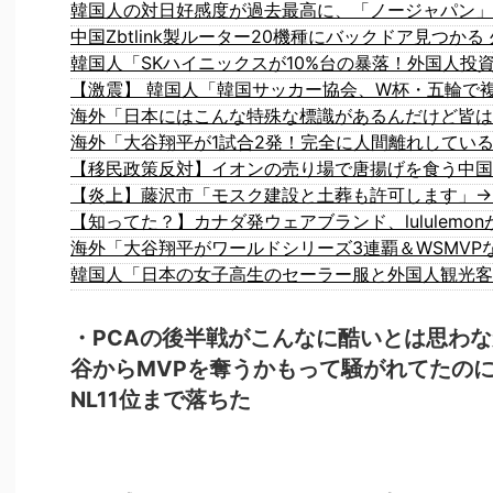
中国Zbtlink製ルーター20機種にバックドア見つか
海外「大谷翔平が1試合2発！完全に人間離れしてい
【移民政策反対】イオンの売り場で唐揚げを食う中国
【炎上】藤沢市「モスク建設と土葬も許可します」→
韓国人「日本の女子高生のセーラー服と外国人観光客
・PCAの後半戦がこんなに酷いとは思わ
谷からMVPを奪うかもって騒がれてたのに
NL11位まで落ちた