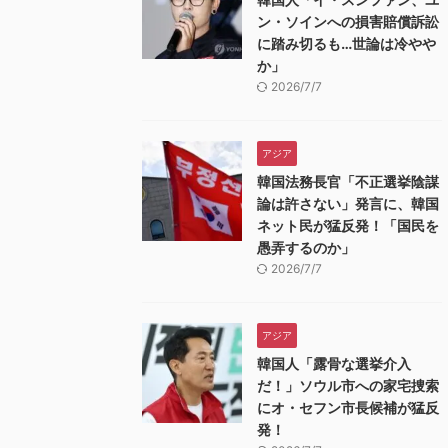
ン・ソインへの損害賠償訴訟
に踏み切るも…世論は冷やや
か」
2026/7/7
アジア
韓国法務長官「不正選挙陰謀
論は許さない」発言に、韓国
ネット民が猛反発！「国民を
愚弄するのか」
2026/7/7
アジア
韓国人「露骨な選挙介入
だ！」ソウル市への家宅捜索
にオ・セフン市長候補が猛反
発！