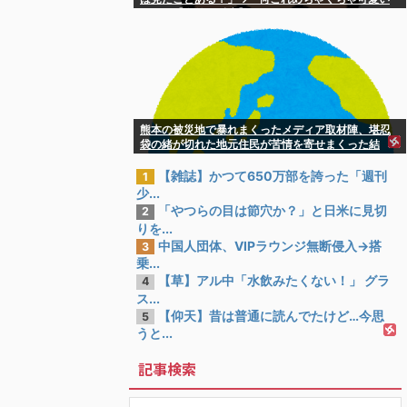
ｗｗ」【海外の反応】
熊本の被災地で暴れまくったメディア取材陣、堪忍
袋の緒が切れた地元住民が苦情を寄せまくった結
果……
【雑誌】かつて650万部を誇った「週刊
1
少...
「やつらの目は節穴か？」と日米に見切
2
りを...
中国人団体、VIPラウンジ無断侵入→搭
3
乗...
【草】アル中「水飲みたくない！」 グラ
4
ス...
【仰天】昔は普通に読んでたけど…今思
5
うと...
記事検索