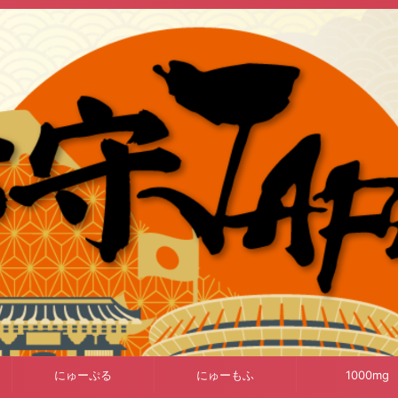
にゅーぷる
にゅーもふ
1000mg