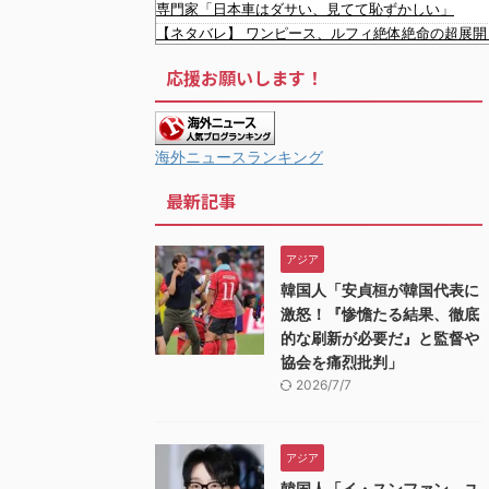
専門家「日本車はダサい、見てて恥ずかしい」
【ネタバレ】 ワンピース、ルフィ絶体絶命の超展開
【速報】 専門家「イオンモール熊本の爆心地に”こ
応援お願いします！
【画像】 真夏日のプール、ガチで最高すぎｗｗｗｗ
内田梨瑚受刑者「社会に戻りたいです」
【激震】韓国人「韓国サッカー協会、W杯・五輪で複
【雑誌】かつて650万部を誇った「週刊少年ジャン
海外ニュースランキング
「やつらの目は節穴か？」と日米に見切りをつけた
最新記事
中国人団体、VIPラウンジ無断侵入→搭乗拒否→空港
韓国人「日本ではテーブルに肘をついてはいけない
韓国人「韓国サッカー協会W杯予選で外国人審判に
アジア
韓国人「日本が韓国文学が完全に定着！ブームを超え
韓国人「安貞桓が韓国代表に
韓国人「韓国が韓国株式の暴落で失ったとんでもない
激怒！『惨憺たる結果、徹底
的な刷新が必要だ』と監督や
協会を痛烈批判」
2026/7/7
アジア
韓国人「イ・スンファン、ユ