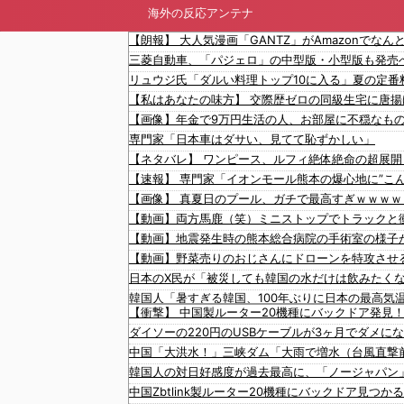
海外の反応アンテナ
三菱自動車、「パジェロ」の中型版・小型版も発売
専門家「日本車はダサい、見てて恥ずかしい」
【衝撃】 中国製ルーター20機種にバックドア発見
ダイソーの220円のUSBケーブルが3ヶ月でダメに
中国「大洪水！」三峡ダム「大雨で増水（台風直撃
韓国人の対日好感度が過去最高に、「ノージャパン」
中国Zbtlink製ルーター20機種にバックドア見つ