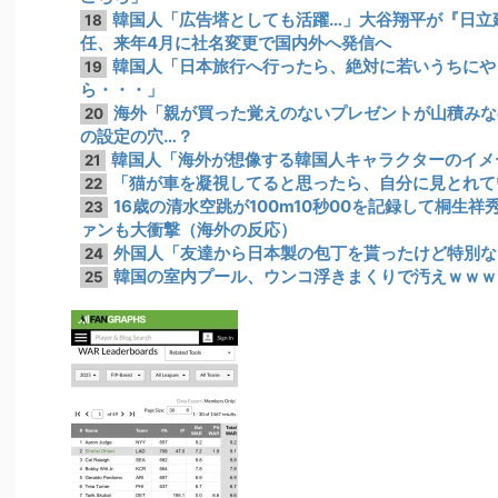
韓国人「広告塔としても活躍…」大谷翔平が『日立
18
任、来年4月に社名変更で国内外へ発信へ
韓国人「日本旅行へ行ったら、絶対に若いうちにや
19
ら・・・」
海外「親が買った覚えのないプレゼントが山積みな
20
の設定の穴…？
韓国人「海外が想像する韓国人キャラクターのイメ
21
「猫が車を凝視してると思ったら、自分に見とれて
22
16歳の清水空跳が100m10秒00を記録して桐生
23
ァンも大衝撃（海外の反応）
外国人「友達から日本製の包丁を貰ったけど特別な
24
韓国の室内プール、ウンコ浮きまくりで汚えｗｗｗ
25