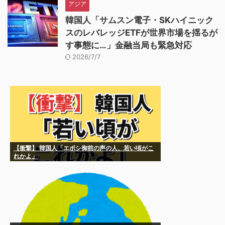
アジア
韓国人「サムスン電子・SKハイニック
スのレバレッジETFが世界市場を揺るが
す事態に…」金融当局も緊急対応
2026/7/7
【衝撃】 韓国人「エボシ御前の声の人、若い頃がこ
れかよ」