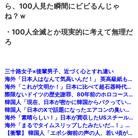
ら、100人見た瞬間にビビるんじゃ
ね？ｗ
・100人全滅とか現実的に考えて無理だ
ろ
三十路女子×後輩男子、近づく心とすれ違い
海外「日本人はなんて気高いんだ！」 英高級紙も驚愕した極限の中の日本人の姿に世界が衝撃
海外「これが文明か！」日本に比べて超石器時代だった英国に海外が大騒ぎ
際限ないドイツの歴史謝罪、80年前のホロコースト被害者に賠償…「日本はドイツを見習え」
韓国人「現在、日本が密かに韓国からパクっているものがこちら…」→「これは言い訳できないｗｗ」＝韓国の反応
韓国人「日本のXで話題になったエアコンの臭いを消す方法をご覧ください」→「これマジ？」
海外「素晴らしい！」日本が買収したUSスチール驚異の大復活に米国人が大喜び
海外「まるでタイムスリップしたみたいだ…！」日本の江戸時代の街並みがそのまま保存されている貴重な場所とは・・・？【海外の反応】
【衝撃】 韓国人「エボシ御前の声の人、若い頃がこれかよ」