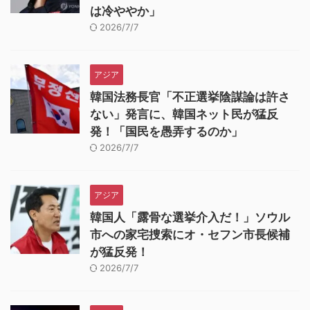
は冷ややか」
2026/7/7
アジア
韓国法務長官「不正選挙陰謀論は許さ
ない」発言に、韓国ネット民が猛反
発！「国民を愚弄するのか」
2026/7/7
アジア
韓国人「露骨な選挙介入だ！」ソウル
市への家宅捜索にオ・セフン市長候補
が猛反発！
2026/7/7