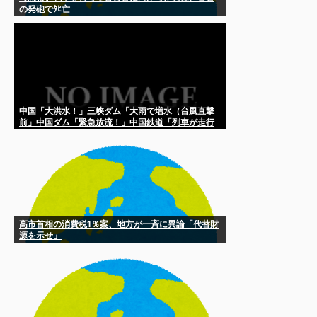
の発砲でﾀﾋ亡
中国「大洪水！」三峡ダム「大雨で増水（台風直撃
前」中国ダム「緊急放流！」中国鉄道「列車が走行
中に流される」中国避難所「支援物資は有料です」
謎の勢力「え」→
高市首相の消費税1％案、地方が一斉に異論「代替財
源を示せ」