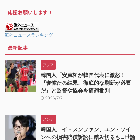
応援お願いします！
海外ニュースランキング
最新記事
アジア
韓国人「安貞桓が韓国代表に激怒！
『惨憺たる結果、徹底的な刷新が必要
だ』と監督や協会を痛烈批判」
2026/7/7
アジア
韓国人「イ・スンファン、ユン・ソイ
ンへの損害賠償訴訟に踏み切るも…世論