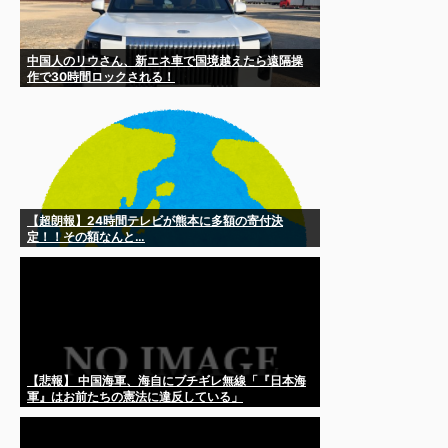
中国人のリウさん、新エネ車で国境越えたら遠隔操
作で30時間ロックされる！
【超朗報】24時間テレビが熊本に多額の寄付決
定！！その額なんと…
【悲報】 中国海軍、海自にブチギレ無線「『日本海
軍』はお前たちの憲法に違反している」