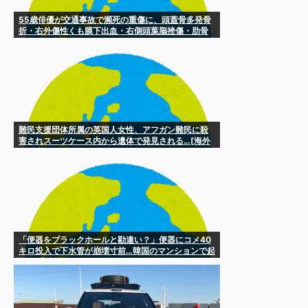
55歳俳優が交通事故で瀕死の重傷に、頭蓋骨多発骨
折・右外傷性くも膜下出血・右側頭葉脳挫傷・肋骨
骨折など大怪我を負うも……
難民支援団体所属の英国人女性、アフガン難民に殺
害されスーツケース内から遺体で発見される…[海外
の反応]
「便器をブラックホールと勘違い？」便器にコメ40
キロ投入で下水管が崩壊寸前…韓国のマンションで起
きた“非常識”［8/4］