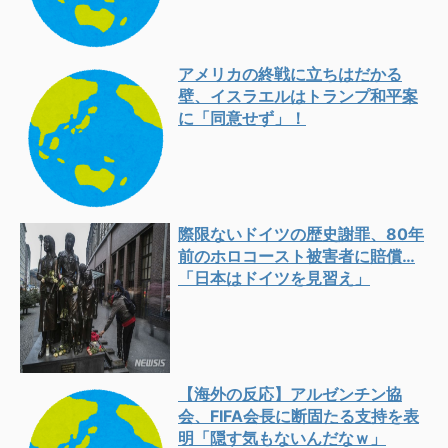
アメリカの終戦に立ちはだかる
壁、イスラエルはトランプ和平案
に「同意せず」！
際限ないドイツの歴史謝罪、80年
前のホロコースト被害者に賠償…
「日本はドイツを見習え」
【海外の反応】アルゼンチン協
会、FIFA会長に断固たる支持を表
明「隠す気もないんだなｗ」