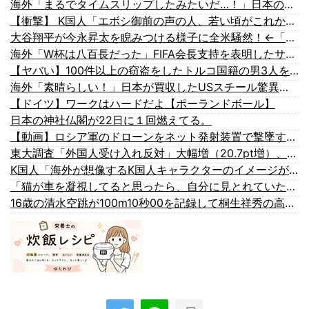
海外「まるでタイムスリップしたみたいだ…！」日本の江戸時代の街並みがそのまま保存されている貴重な場所とは・・・？【海外の反応】
【衝撃】 K国人「エボシ御前の声の人、若い頃がこれかよ」
大谷翔平が今永昇太を睨みつける様子に全米騒然！←「最高の二人」（海外の反応）
海外「W杯は八百長だった」FIFA会長支持を表明したサッカー協会に海外大騒ぎ！（海外の反応）
【ヤバい】100件以上の窃盗をしたトルコ国籍の男3人を逮捕 #移民 #外国人
海外「素晴らしい！」日本が買収したUSスチール驚異の大復活に米国人が大喜び
【ドイツ】ワークはハードだよ【ポーランドボール】
日本の神社仏閣が22日に１回燃えてる。
【動画】ロシア軍のドローンをネット発射装置で撃墜するウクライナ。
東大調査「外国人受け入れ反対」大幅増（20.7pt増）、若い世代で増加幅大
K国人「海外が想像するK国人キャラクターのイメージがこちら・・・」
「猫が車を凝視してると思ったら、自分に見とれていた…」（動画）
16歳の清水空跳が100m10秒00を記録して桐生祥秀の高校記録を更新、海外陸上競技ファンも大衝撃（海外の反応）