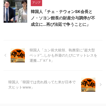
アジア
韓国人「チェ・テウォンSK会長と
ノ・ソヨン館長の財産分与調停が不
成立に…再び法廷で争うことに」
韓国人「ユン前大統領、執務室に“超大型
ベッド”…しかも外遊のたびにマットレスを
運搬…ﾌﾞﾙﾌﾞﾙ」
韓国人「韓国では売れ残ってた米が日本で
大ヒットwww」