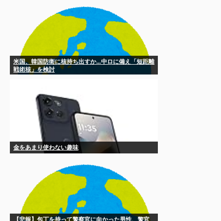
米国、韓国防衛に核持ち出すか…中ロに備え「短距離
戦術核」を検討
金をあまり使わない趣味
【悲報】包丁を持って警察官に向かった男性、警官