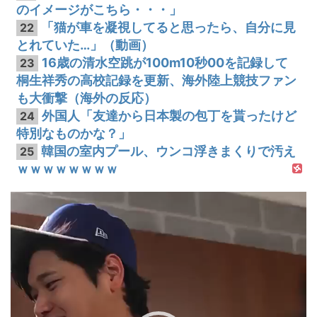
のイメージがこちら・・・」
「猫が車を凝視してると思ったら、自分に見
22
とれていた…」（動画）
16歳の清水空跳が100m10秒00を記録して
23
桐生祥秀の高校記録を更新、海外陸上競技ファン
も大衝撃（海外の反応）
外国人「友達から日本製の包丁を貰ったけど
24
特別なものかな？」
韓国の室内プール、ウンコ浮きまくりで汚え
25
ｗｗｗｗｗｗｗｗ
動
画
プ
レ
ー
ヤ
ー