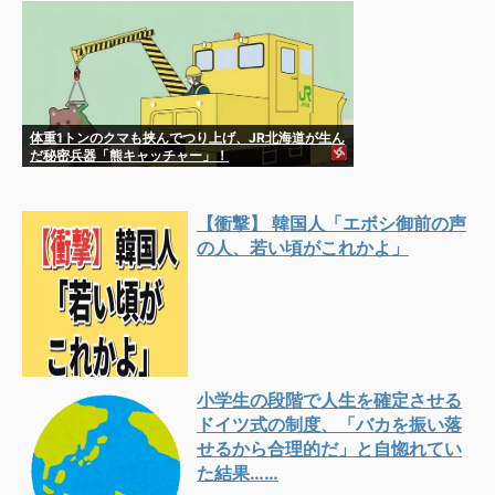
「大水害発生」→
体重1トンのクマも挟んでつり上げ、JR北海道が生ん
だ秘密兵器「熊キャッチャー」！
【衝撃】 韓国人「エボシ御前の声
の人、若い頃がこれかよ」
小学生の段階で人生を確定させる
ドイツ式の制度、「バカを振い落
せるから合理的だ」と自惚れてい
た結果……