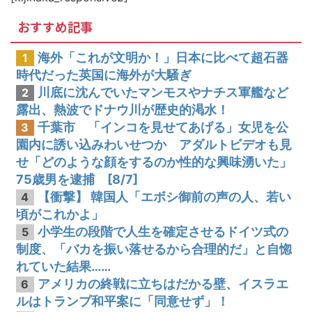
韓国人「韓国サッカー協会の性接待問題のとんでもない言い訳がこちら…」→「もはや自白だろこれ…（ﾌﾞﾙﾌﾞﾙ」＝韓国の反応
おすすめ記事
海外「これが文明か！」日本に比べて超石器
1
時代だった英国に海外が大騒ぎ
川底に沈んでいたマンモスやナチス軍艦など
2
露出、熱波でドナウ川が歴史的渇水！
千葉市 「インコを見せてあげる」女児を公
3
園内に誘い込みわいせつか アダルトビデオも見
せ「どのような顔をするのか性的な興味湧いた」
75歳男を逮捕 [8/7]
【衝撃】 韓国人「エボシ御前の声の人、若い
4
頃がこれかよ」
小学生の段階で人生を確定させるドイツ式の
5
制度、「バカを振い落せるから合理的だ」と自惚
れていた結果……
アメリカの終戦に立ちはだかる壁、イスラエ
6
ルはトランプ和平案に「同意せず」！