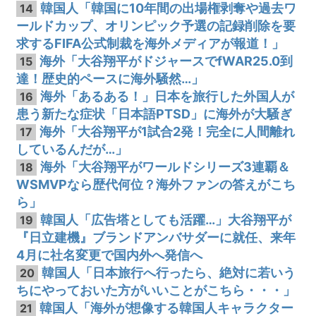
韓国人「韓国に10年間の出場権剥奪や過去ワ
14
ールドカップ、オリンピック予選の記録削除を要
求するFIFA公式制裁を海外メディアが報道！」
海外「大谷翔平がドジャースでfWAR25.0到
15
達！歴史的ペースに海外騒然…」
海外「あるある！」日本を旅行した外国人が
16
患う新たな症状「日本語PTSD」に海外が大騒ぎ
海外「大谷翔平が1試合2発！完全に人間離れ
17
しているんだが…」
海外「大谷翔平がワールドシリーズ3連覇＆
18
WSMVPなら歴代何位？海外ファンの答えがこち
ら」
韓国人「広告塔としても活躍…」大谷翔平が
19
『日立建機』ブランドアンバサダーに就任、来年
4月に社名変更で国内外へ発信へ
韓国人「日本旅行へ行ったら、絶対に若いう
20
ちにやっておいた方がいいことがこちら・・・」
韓国人「海外が想像する韓国人キャラクター
21