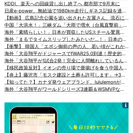
KDDI、楽天への回線貸し出し終了へ 都市部で9月末に
日産e-power、無給油で1980km走行しギネス記録を達成、無駄な発電や送電ロスなくEVよりエコを証明
【動画】 広島記念公園を追い出された左翼さん、流石にキモすぎて炎上
中国「大洪水！」三峡ダム「大雨で増水（台風直撃前」中国ダム「緊急放流！」中国鉄道「列車が走行中に流される」中国避難所「支援物資は有料です」謎の勢力「え」→
海外「素晴らしい！」日本が買収したUSスチール驚異の大復活に米国人が大喜び
海外「まるでタイムスリップしたみたいだ…！」日本の江戸時代の街並みがそのまま保存されている貴重な場所とは・・・？【海外の反応】
【衝撃】 韓国人「エボシ御前の声の人、若い頃がこれかよ」
海外「大谷翔平がドジャースでfWAR25.0到達！歴史的ペースに海外騒然…」
海外「大谷翔平が1試合2発！完全に人間離れしているんだが…」
【移民政策反対】イオンの売り場で唐揚げを食う中国人の子供
【炎上】藤沢市「モスク建設と土葬も許可します」→3万人の反対署名も却下
【知ってた？】カナダ発ウェアブランド、lululemonが日本でオープン→店名は日本差別からできた？
海外「大谷翔平がワールドシリーズ3連覇＆WSMVPなら歴代何位？海外ファンの答えがこちら」