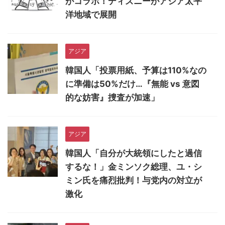
がコラボ！ディズニーがアジア太平
洋地域で展開
アジア
韓国人「投票用紙、予算は110%なの
に準備は50%だけ…『無能 vs 意図
的な妨害』捜査が加速」
アジア
韓国人「自分が大統領にしたと過信
するな！」金ミンソク総理、ユ・シ
ミン氏を痛烈批判！与党内の対立が
激化