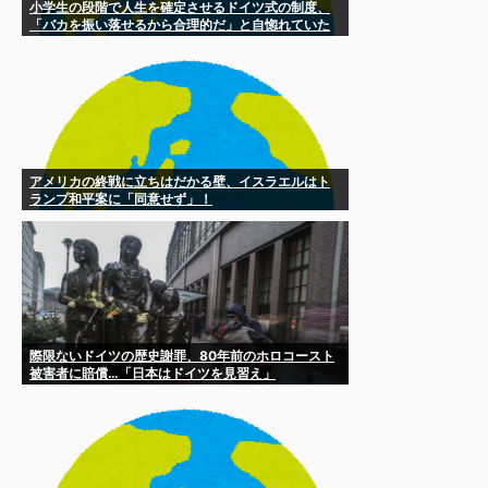
小学生の段階で人生を確定させるドイツ式の制度、
「バカを振い落せるから合理的だ」と自惚れていた
結果……
アメリカの終戦に立ちはだかる壁、イスラエルはト
ランプ和平案に「同意せず」！
際限ないドイツの歴史謝罪、80年前のホロコースト
被害者に賠償…「日本はドイツを見習え」