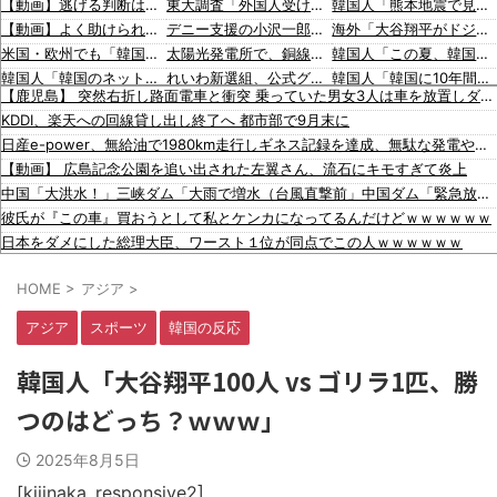
【動画】逃げる判断はやっ！埼玉でスマホ運転のプリウスに当て逃げされる車載。
東大調査「外国人受け入れ反対」大幅増（20.7pt増）、若い世代で増加幅大
韓国人「熊本地震で見る日本の土木技術の完全勝利をご覧ください」→「これはすごいわ」「こういうのを見ると日本人は何か適当に作る感じがしない・・・」「あれがまさに経験値である」
【動画】よく助けられたな。岐阜の川で外国人が溺れてしまう事故。
デニー支援の小沢一郎氏（一般人）、辺野古沖事故について「玉城デニー知事の責任ではないが、不幸な出来事を悪宣伝に利用する人がいる」
海外「大谷翔平がドジャースでfWAR25.0到達！歴史的ペースに海外騒然…」
米国・欧州でも「韓国旅行」ブーム [8/7] [昆虫図鑑★]
太陽光発電所で、銅線およそ2.2トン（時価およそ330万円相当）盗んだなど、ベトナム国籍（無職）２人逮捕、盗まれた銅線の半分はすでに売却 富山で「金属盗対策法違反（去年9月施行）」による検挙は初
韓国人「この夏、韓国人が東京へ行くしかない理由がこちら…」→「快適そうでめちゃくちゃ羨ましい…（ﾌﾞﾙﾌﾞﾙ」＝韓国の反応
韓国人「韓国のネットフリックスで初めて１位になった日本のコンテンツについて」「今シーズンは女性が可愛い」
れいわ新選組、公式グッズ半額セールｗｗｗｗ
韓国人「韓国に10年間の出場権剥奪や過去ワールドカップ、オリンピック予選の記録削除を要求するFIFA公式制裁を海外メディアが報道！」
【鹿児島】 突然右折し路面電車と衝突 乗っていた男女3人は車を放置しダッシュで逃走中
韓国政府「3年前に石炭火発のアンモニア混焼で協力するっていったけどあれ取りやめな。政権変わったし」……韓国とまともな協力ができない理由、これなんですよね
小沢一郎氏、玉城デニー知事を全力応援表明 「このままでは勝てない」中道の態度を批判 玉城氏「小沢氏は政治の師匠」※中道は支援表明せず
韓国人「韓国人の日本への好感度が最高記録を達成した理由」
KDDI、楽天への回線貸し出し終了へ 都市部で9月末に
入国拒否の半数が日本人!? 「オーストラリアで日本人女性が売春」
韓国人「海外が想像する韓国人キャラクターのイメージがこちら・・・」
韓国人「韓国サッカー協会の性接待問題のとんでもない言い訳がこちら…」→「もはや自白だろこれ…（ﾌﾞﾙﾌﾞﾙ」＝韓国の反応
日産e-power、無給油で1980km走行しギネス記録を達成、無駄な発電や送電ロスなくEVよりエコを証明
【移民政策反対】イオンの売り場で唐揚げを食う中国人の子供
「猫が車を凝視してると思ったら、自分に見とれていた…」（動画）
海外「大谷翔平が1試合2発！完全に人間離れしているんだが…」
【動画】 広島記念公園を追い出された左翼さん、流石にキモすぎて炎上
【炎上】藤沢市「モスク建設と土葬も許可します」→3万人の反対署名も却下
16歳の清水空跳が100m10秒00を記録して桐生祥秀の高校記録を更新、海外陸上競技ファンも大衝撃（海外の反応）
海外「大谷翔平がワールドシリーズ3連覇＆WSMVPなら歴代何位？海外ファンの答えがこちら」
中国「大洪水！」三峡ダム「大雨で増水（台風直撃前」中国ダム「緊急放流！」中国鉄道「列車が走行中に流される」中国避難所「支援物資は有料です」謎の勢力「え」→
【知ってた？】カナダ発ウェアブランド、lululemonが日本でオープン→店名は日本差別からできた？
韓国人「日本の女子高生のセーラー服と外国人観光客の関係性」
彼氏が『この車』買おうとして私とケンカになってるんだけどｗｗｗｗｗｗ
イスラム指導者が授業!? 憲法違反だと批判〇到【さくらの解説】
韓国人「広告塔としても活躍…」大谷翔平が『日立建機』ブランドアンバサダーに就任、来年4月に社名変更で国内外へ発信へ
日本をダメにした総理大臣、ワースト１位が同点でこの人ｗｗｗｗｗｗ
91歳女性の遺体を遺棄したベトナム国籍の男が逮捕されました #移民 #外国人
【画像】 まま「なんかプール入ってたら学生にめっちゃ見られたw」
HOME
>
アジア
>
防弾ガラスの件で誤情報を拡散した左派、間違いを指摘されても頑として認めなかった結果……
出張から帰ったら、嫁の顔が青ざめていた。俺「一体何があったんだ？」嫁「…」→子供たちに話を聞くと…
アジア
スポーツ
韓国の反応
川底に沈んでいたマンモスやナチス軍艦など露出、熱波でドナウ川が歴史的渇水！
賃貸物件を内覧中、ベランダに出たら突然ゾワッと両腕に鳥肌が出た。「やっぱりこの部屋嫌だ」と思った瞬間、体が前にドンッと突き飛ばされて…
韓国人「大谷翔平100人 vs ゴリラ1匹、勝
千葉市 「インコを見せてあげる」女児を公園内に誘い込みわいせつか アダルトビデオも見せ「どのような顔をするのか性的な興味湧いた」75歳男を逮捕 [8/7]
つのはどっち？ｗｗｗ」
韓国人「熊本地震で見る日本の土木技術の完全勝利をご覧ください」→「これはすごいわ」「こういうのを見ると日本人は何か適当に作る感じがしない・・・」「あれがまさに経験値である」
韓国人「この夏、韓国人が東京へ行くしかない理由がこちら…」→「快適そうでめちゃくちゃ羨ましい…（ﾌﾞﾙﾌﾞﾙ」＝韓国の反応
2025年8月5日
韓国人「韓国に10年間の出場権剥奪や過去ワールドカップ、オリンピック予選の記録削除を要求するFIFA公式制裁を海外メディアが報道！」
韓国人「韓国人の日本への好感度が最高記録を達成した理由」
[kijinaka_responsive2]