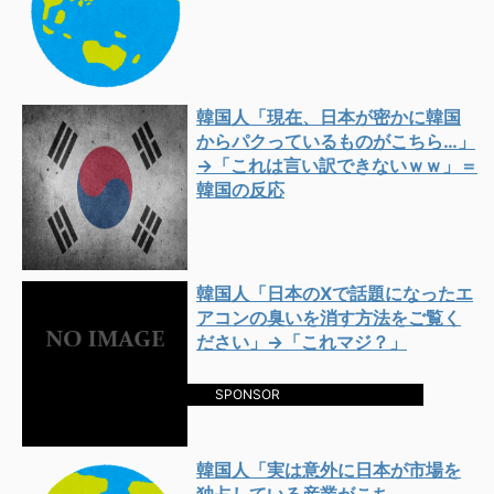
韓国人「現在、日本が密かに韓国
からパクっているものがこちら…」
→「これは言い訳できないｗｗ」＝
韓国の反応
韓国人「日本のXで話題になったエ
アコンの臭いを消す方法をご覧く
ださい」→「これマジ？」
SPONSOR
韓国人「実は意外に日本が市場を
独占している産業がこち