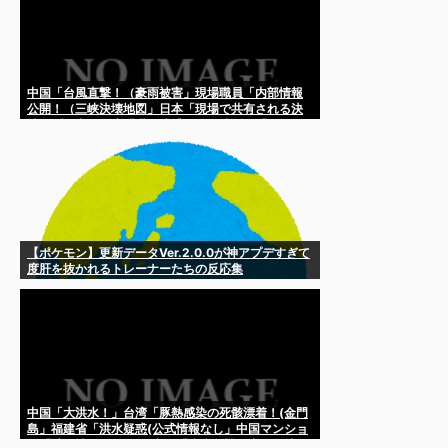
中国「台風直撃！（豪雨被害」現場職員「内部情報
公開！（三峡決壊地図」日本「現場で共有される決
壊予測」中国政府「職員逮捕！」三峡ダム「11門開
放（緊急放流」→
【ポケモン】更新データVer.2.0.0が神アプデすぎて
度肝を抜かれるトレーナーたちの反応集
中国「大洪水！」台湾「豚熱感染の死骸漂着！(金門
島」福建省「洪水疑惑(公式情報なし」中国マンショ
ン「壁が壊れる(画像」中国「疫病危機」中国各地