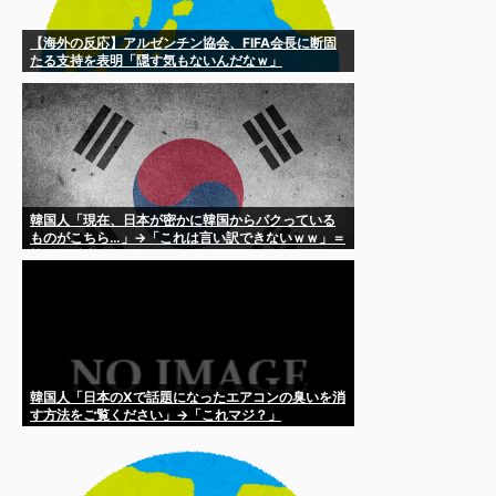
【海外の反応】アルゼンチン協会、FIFA会長に断固
たる支持を表明「隠す気もないんだなｗ」
韓国人「現在、日本が密かに韓国からパクっている
ものがこちら…」→「これは言い訳できないｗｗ」＝
韓国の反応
韓国人「日本のXで話題になったエアコンの臭いを消
す方法をご覧ください」→「これマジ？」