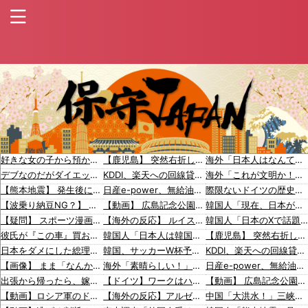
好きな女の子から預かったHDDの中から、とんでもないモノを発見してしまった
【鹿児島】 突然右折し路面電車と衝突 乗っていた男女3人は車を放置しダッシュで逃走中
海外「日本人はなんて気高いんだ！」 英高級紙も驚愕した極限の中の日本人の姿に世界が衝撃
デブなのだがダイエットの極意を教えてほしい
KDDI、楽天への回線貸し出し終了へ 都市部で9月末に
海外「これが文明か！」日本に比べて超石器時代だった英国に海外が大騒ぎ
【熊本地震】 発生後に居酒屋店内から温泉が吹き出す ← これ前触れじゃね？
日産e-power、無給油で1980km走行しギネス記録を達成、無駄な発電や送電ロスなくEVよりエコを証明
際限ないドイツの歴史謝罪、80年前のホロコースト被害者に賠償…「日本はドイツを見習え」
【波乗り納豆NG？】 余計なもん食わないで納豆食っときゃ間違いないことが判明した
【動画】 広島記念公園を追い出された左翼さん、流石にキモすぎて炎上
韓国人「現在、日本が密かに韓国からパクっているものがこちら…」→「これは言い訳できないｗｗ」＝韓国の反応
【疑問】 スポーツ漫画で退部する奴が「俺たちは楽しくやりたかったんだよ」って言い出す理由ｗｗｗｗｗ
【海外の反応】 ルイス・アラエスがホーム生還時に珍判断【MLB】
韓国人「日本のXで話題になったエアコンの臭いを消す方法をご覧ください」→「これマジ
彼氏が『この車』買おうとして私とケンカになってるんだけどｗｗｗｗｗｗ
韓国人「日本人は韓国が大好きなはずなのに、実は東南アジアの人たちと同列に見ているというのは本当なのですか？」
【鹿児島】 突然右折し路面電車と衝突 乗っていた男女3人は車を放置しダッシュで逃走中
日本をダメにした総理大臣、ワースト１位が同点でこの人ｗｗｗｗｗｗ
韓国、サッカーW杯予選で審判を性●接待して買収していたことが判明！ 日本も巻き込まれることに
KDDI、楽天への回線貸し出し終了へ 都市部で9月末に
【画像】 まま「なんかプール入ってたら学生にめっちゃ見られたw」
海外「素晴らしい！」日本が買収したUSスチール驚異の大復活に米国人が大喜び
日産e-power、無給油で1980km走行しギネス記録を達成、無駄な発電や送電ロスなくEVよりエコを証明
出張から帰ったら、嫁の顔が青ざめていた。俺「一体何があったんだ？」嫁「…」→子供たちに話を聞くと…
【ドイツ】ワークはハードだよ【ポーランドボール】
【動画】 広島記念公園を追い出された左翼さん、流石にキモすぎて炎上
【動画】ロシア軍のドローンをネット発射装置で撃墜するウクライナ。
【海外の反応】アルゼンチン協会、FIFA会長に確固たる支持を表明「隠す気もないんだなｗ」
中国「大洪水！」三峡ダム「大雨で増水（台風直撃前」中国ダム「緊急放流！」中国鉄道「列車が走行中に流される」中国避難所「支援物資は有料です」謎の勢力「え」→