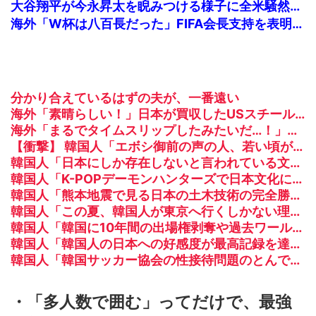
大谷翔平が今永昇太を睨みつける様子に全米騒然！←「最高の二人」（海外の反応）
海外「W杯は八百長だった」FIFA会長支持を表明したサッカー協会に海外大騒ぎ！（海外の反応）
分かり合えているはずの夫が、一番遠い
海外「素晴らしい！」日本が買収したUSスチール驚異の大復活に米国人が大喜び
海外「まるでタイムスリップしたみたいだ…！」日本の江戸時代の街並みがそのまま保存されている貴重な場所とは・・・？【海外の反応】
【衝撃】 韓国人「エボシ御前の声の人、若い頃がこれかよ」
韓国人「日本にしか存在しないと言われている文化がこちら・・・」
韓国人「K-POPデーモンハンターズで日本文化に追いついたと思ったのに、逆に突き放されてしまった模様・・・」
韓国人「熊本地震で見る日本の土木技術の完全勝利をご覧ください」→「これはすごいわ」「こういうのを見ると日本人は何か適当に作る感じがしない・・・」「あれがまさに経験値である」
韓国人「この夏、韓国人が東京へ行くしかない理由がこちら…」→「快適そうでめちゃくちゃ羨ましい…（ﾌﾞﾙﾌﾞﾙ」＝韓国の反応
韓国人「韓国に10年間の出場権剥奪や過去ワールドカップ、オリンピック予選の記録削除を要求するFIFA公式制裁を海外メディアが報道！」
韓国人「韓国人の日本への好感度が最高記録を達成した理由」
韓国人「韓国サッカー協会の性接待問題のとんでもない言い訳がこちら…」→「もはや自白だろこれ…（ﾌﾞﾙﾌﾞﾙ」＝韓国の反応
・「多人数で囲む」ってだけで、最強