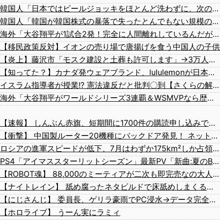
韓国人「日本ではビールジョッキをほとんど洗わずに、次の客に出すんだ！ これが証拠の映像だ!!」……あー、なるほどですねー。韓国には「アレ」がないんだ？
韓国人「韓国が韓国株式の暴落で失ったとんでもない規模の国民年金の金額がこちら…」→「韓国の未来が…（ﾌﾞﾙﾌﾞﾙ」＝韓国の反応
海外「大谷翔平が1試合2発！完全に人間離れしているんだが…」
【移民政策反対】イオンの売り場で唐揚げを食う中国人の子供
【炎上】藤沢市「モスク建設と土葬も許可します」→3万人の反対署名も却下
【知ってた？】カナダ発ウェアブランド、lululemonが日本でオープン→店名は日本差別からできた？
イスラム指導者が授業!? 憲法違反だと批判〇到【さくらの解説】
海外「大谷翔平がワールドシリーズ3連覇＆WSMVPなら歴代何位？海外ファンの答えがこちら」
【速報】 しんぶん赤旗、短期間に1700件の購読申し込みで嬉し泣き→「うそでーす」虚偽申し込みと判明→ 共産党が刑事告訴「厳重な処罰を求める」
【衝撃】 中国製ルーター20機種にバックドア発見！ ネットに繋ぐだけで35秒ごとに中国のサーバーと通信
ロシアの進軍スピードが低下、7月はわずか175km²しか占領できず！
PS4「アイマススターリットシーズン」最新PV「新曲:夏のBang!!MV」公開！さらに「体験版」の配信が決定！
【ROBOT魂】 88,000のミーティアが二次も即完売なの大人気すぎる…
【ナイトレイン】 舐め腐ったネタビルドで床舐めしまくる「俺って面白いやろ？」みたいな寒い奴
【にじさんじ】 委員長、ゲリラ豪雨でPC浸水→データ完全消失も「おもしろいかった????」
【ホロライブ】 うーん実にラミィ