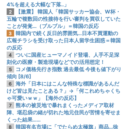
4%を超える大幅な下落‥」
【激震】 韓国人「韓国サッカー協会、W杯・
2
五輪で複数回の性接待を行い審判を買収していた
ことが発覚…（ブルブル」＝韓国の反応
韓国内で続く反日的雰囲気…日本不買運動の
3
広報チラシを受け取った日本人留学生困惑＝韓国
の反応
ついに国産ヒューマノイド登場、人手不足深
4
刻化の医療・製造現場などでの活用想定！
コメ価格先行き指数 過去最低 今後も値下がり
5
傾向 [8/6]
海外「日本にはこんな特殊な標識があるんだ
6
けど皆は見たことある？」→「何これめちゃくち
ゃ可愛いｗｗ」【海外の反応】
熊本の被災地で暴れまくったメディア取材
7
陣、堪忍袋の緒が切れた地元住民が苦情を寄せま
くった結果……
韓国有名市場に「でたらめ太極旗」商品…徐
8