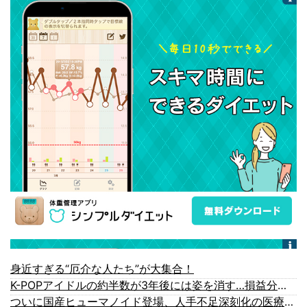
身近すぎる“厄介な人たち”が大集合！
K-POPアイドルの約半数が3年後には姿を消す…損益分岐点突破は4％未満
ついに国産ヒューマノイド登場、人手不足深刻化の医療・製造現場などでの活用想定！