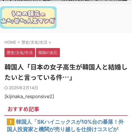
HOME
>
歴史/文化/生活
>
歴史/文化/生活
韓国の反応
韓国人「日本の女子高生が韓国人と結婚し
たいと言っている件…」
2025年2月14日
[kijinaka_responsive2]
おすすめ記事
韓国人「SKハイニックスが10%台の暴落！外
1
国人投資家と機関が売り越しを仕掛けコスピが