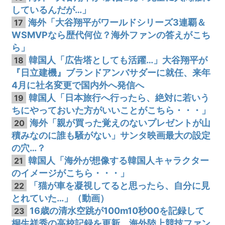
しているんだが…」
海外「大谷翔平がワールドシリーズ3連覇＆
17
WSMVPなら歴代何位？海外ファンの答えがこち
ら」
韓国人「広告塔としても活躍…」大谷翔平が
18
『日立建機』ブランドアンバサダーに就任、来年
4月に社名変更で国内外へ発信へ
韓国人「日本旅行へ行ったら、絶対に若いう
19
ちにやっておいた方がいいことがこちら・・・」
海外「親が買った覚えのないプレゼントが山
20
積みなのに誰も騒がない」サンタ映画最大の設定
の穴…？
韓国人「海外が想像する韓国人キャラクター
21
のイメージがこちら・・・」
「猫が車を凝視してると思ったら、自分に見
22
とれていた…」（動画）
16歳の清水空跳が100m10秒00を記録して
23
桐生祥秀の高校記録を更新、海外陸上競技ファン