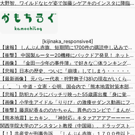
大野智、ワイルドなヒゲ姿で加藤シゲアキのインスタに降臨！本人以外のSNSでは初？【画像】
[kijinaka_responsive4]
【速報】 しんぶん赤旗、短期間に1700件の購読申し込みで嬉し泣き→「うそでーす」虚偽申し込みと判明→ 共産党が刑事告訴「厳重な処罰を求める」
【衝撃】 中国製ルーター20機種にバックドア発見！ ネットに繋ぐだけで35秒ごとに中国のサーバーと通信
【画像】 『金田一少年の事件簿』で好きな〇体ランキング１位がこちら！
【悲報】日本の歴史、ついに『崩壊』してしまう・・・・・
【最新画像】 元バレー代表・狩野舞子(38)の現在がいくらなんでも即ハボすぎる！
（ ´_ゝ`）中道・立憲・公明、国会内で「熊本地震対策本部会議」各省庁からヒアリング・現地から意見聴取「パーティション、人手、宿泊施設の不足や、外国人実習生の方々にも対応してほしい」今日の午後、政府に要望書を提出
【悲報】防犯カメラにバッチリ映った55歳露出魔「身に覚えがありません」と容疑を否認。どう言い訳する気だこれ
【画像】小学生アイドル「りりぴ」の激痩せダンス動画にファンが『絶句』してしまう・・・・
【衝撃】藤原紀香＆ののかちゃん、異色のコンビで「まんが日本昔ばなし」を舞台化してしまう
【熊本地震】ヒカキン、『神対応』キタァアアアアーーーーーーー！！
関西学院大学のアシスタント教授（中国籍）、ドラッグストアで現行犯逮捕 万引き容疑
【！】共産党が刑事告訴 「しんぶん赤旗」１７００件以上の虚偽購読申し込み 「厳重な処罰を求める」