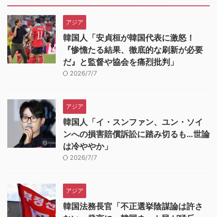
アジア
韓国人「安貞桓が韓国代表に激怒！
『惨憺たる結果、徹底的な刷新が必要
だ』と監督や協会を痛烈批判」
2026/7/7
アジア
韓国人「イ・スンファン、ユン・ソイ
ンへの損害賠償訴訟に踏み切るも…世論
は冷ややか」
2026/7/7
アジア
韓国法務長官「不正選挙陰謀論は許さ