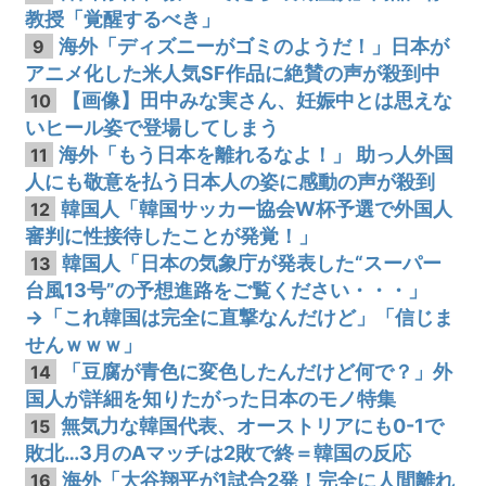
教授「覚醒するべき」
海外「ディズニーがゴミのようだ！」日本が
9
アニメ化した米人気SF作品に絶賛の声が殺到中
【画像】田中みな実さん、妊娠中とは思えな
10
いヒール姿で登場してしまう
海外「もう日本を離れるなよ！」 助っ人外国
11
人にも敬意を払う日本人の姿に感動の声が殺到
韓国人「韓国サッカー協会W杯予選で外国人
12
審判に性接待したことが発覚！」
韓国人「日本の気象庁が発表した“スーパー
13
台風13号”の予想進路をご覧ください・・・」
→「これ韓国は完全に直撃なんだけど」「信じま
せんｗｗｗ」
「豆腐が青色に変色したんだけど何で？」外
14
国人が詳細を知りたがった日本のモノ特集
無気力な韓国代表、オーストリアにも0-1で
15
敗北…3月のAマッチは2敗で終＝韓国の反応
海外「大谷翔平が1試合2発！完全に人間離れ
16