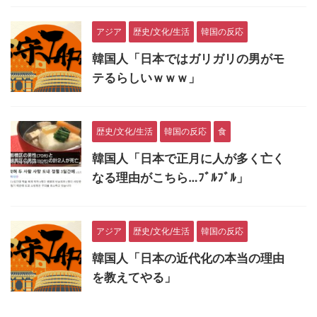
アジア
歴史/文化/生活
韓国の反応
韓国人「日本ではガリガリの男がモ
テるらしいｗｗｗ」
歴史/文化/生活
韓国の反応
食
韓国人「日本で正月に人が多く亡く
なる理由がこちら…ﾌﾞﾙﾌﾞﾙ」
アジア
歴史/文化/生活
韓国の反応
韓国人「日本の近代化の本当の理由
を教えてやる」