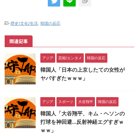
-
歴史/文化/生活
,
韓国の反応
関連記事
アジア
芸能/エンタメ
韓国の反応
韓国人「日本の上京したての女性が
ヤバすぎたｗｗｗ」
アジア
スポーツ
大谷翔平
韓国の反応
韓国人「大谷翔平、キム・ヘソンの
打球を神回避…反射神経エグすぎｗ
ｗｗ」