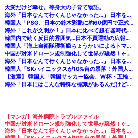
大変だけど幸せ。等身大の子育て物語。
海外「日本なんて行くんじゃなかった…」 日本を知ってしまったディズニー信者、帰国後『本家』に失望する事態に
韓国人「PSG、日本の鈴木彩艶に約60億円で正式オファー・・・」→「あいつがそれほどなのか（ブルブル）」「レギュラーとして出れるとは思わないけど、それでもやっぱり羨ましいね」
海外「これが文明か！」日本に比べて超石器時代だった英国に海外が大騒ぎ
韓国内で続く反日的雰囲気…日本不買運動の広報チラシを受け取った日本人留学生困惑＝韓国の反応
韓国人「海上自衛隊護衛艦ちょうかいによるトマホーク巡航ミサイルの実射試験に韓国人が衝撃！」→「着々と進む最新鋭の防衛装備‥」
中国が対米ドローン規制強化して世界が騒然！←「事実上の禁輸措置か？」（海外の反応）
海外「日本なんて行くんじゃなかった…」 日本を知ってしまったディズニー信者、帰国後『本家』に失望する事態に
韓国人「SKハイニックスが10%台の暴落！外国人投資家と機関が売り越しを仕掛けコスピが4%を超える大幅な下落‥」
【激震】 韓国人「韓国サッカー協会、W杯・五輪で複数回の性接待を行い審判を買収していたことが発覚…（ブルブル」＝韓国の反応
海外「日本にはこんな特殊な標識があるんだけど皆は見たことある？」→「何これめちゃくちゃ可愛いｗｗ」【海外の反応】
【マンガ】海外病院トラブルファイル
中国が対米ドローン規制強化して世界が騒然！←「事実上の禁輸措置か？」（海外の反応）
海外「日本なんて行くんじゃなかった…」 日本を知ってしまったディズニー信者、帰国後『本家』に失望する事態に
韓国人「SKハイニックスが10%台の暴落！外国人投資家と機関が売り越しを仕掛けコスピが4%を超える大幅な下落‥」