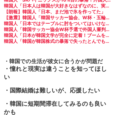
韓国人「日本人は韓国が大好きなはずなのに、実は東南アジアの人たちと同列に見ているというのは本当なのですか？」
【朗報】韓国人「日本、まだ池で氷を作ってた」
【激震】韓国人「韓国サッカー協会、W杯・五輪で複数回の性接待を行い審判を買収していたことが発覚…（ﾌﾞﾙﾌﾞﾙ」＝韓国の反応
韓国人「日本ではテーブルに肘をついてはいけない？日本の食事マナーが想像以上に厳格すぎて韓国人が衝撃！」→「これが日本の食事マナーか？‥」
韓国人「韓国サッカー協会W杯予選で外国人審判に性接待したことが発覚！」
韓国人「日本が韓国文学が完全に定着！ブームを超えて一つのジャンルとして日本人全員に愛されてる模様…（ﾌﾞﾙﾌﾞﾙ」＝韓国の反応
韓国人「韓国が韓国株式の暴落で失ったとんでもない規模の国民年金の金額がこちら…」→「韓国の未来が…（ﾌﾞﾙﾌﾞﾙ」＝韓国の反応
・韓国での生活が彼女に合うかが問題だ
・憧れと現実は違うことを知ってほし
い
・国際結婚は難しいが、応援したい
・韓国に短期間滞在してみるのも良い
かも