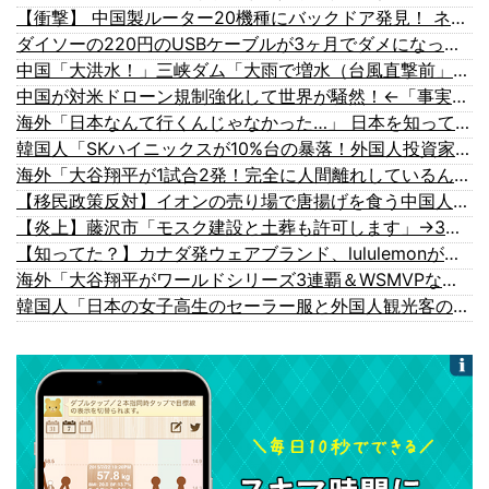
【衝撃】 中国製ルーター20機種にバックドア発見！ ネットに繋ぐだけで35秒ごとに中国のサーバーと通信
ダイソーの220円のUSBケーブルが3ヶ月でダメになったんやが
中国「大洪水！」三峡ダム「大雨で増水（台風直撃前」中国ダム「緊急放流！」中国鉄道「列車が走行中に流される」中国避難所「支援物資は有料です」謎の勢力「え」→
中国が対米ドローン規制強化して世界が騒然！←「事実上の禁輸措置か？」（海外の反応）
海外「日本なんて行くんじゃなかった…」 日本を知ってしまったディズニー信者、帰国後『本家』に失望する事態に
韓国人「SKハイニックスが10%台の暴落！外国人投資家と機関が売り越しを仕掛けコスピが4%を超える大幅な下落‥」
海外「大谷翔平が1試合2発！完全に人間離れしているんだが…」
【移民政策反対】イオンの売り場で唐揚げを食う中国人の子供
【炎上】藤沢市「モスク建設と土葬も許可します」→3万人の反対署名も却下
【知ってた？】カナダ発ウェアブランド、lululemonが日本でオープン→店名は日本差別からできた？
海外「大谷翔平がワールドシリーズ3連覇＆WSMVPなら歴代何位？海外ファンの答えがこちら」
韓国人「日本の女子高生のセーラー服と外国人観光客の関係性」