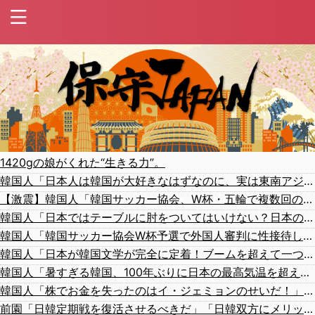
1420gの娘がくれた“生きる力”。
韓国人「日本人は韓国が大好きなはずなのに、実は東南アジアの人たちと同列に見ているというのは本当なのですか？」
【激震】韓国人「韓国サッカー協会、W杯・五輪で複数回の性接待を行い審判を買収していたことが発覚…（ﾌﾞﾙﾌﾞﾙ」＝韓国の反応
韓国人「日本ではテーブルに肘をついてはいけない？日本の食事マナーが想像以上に厳格すぎて韓国人が衝撃！」→「これが日本の食事マナーか？‥」
韓国人「韓国サッカー協会W杯予選で外国人審判に性接待したことが発覚！」
韓国人「日本が韓国文学が完全に定着！ブームを超えて一つのジャンルとして日本人全員に愛されてる模様…（ﾌﾞﾙﾌﾞﾙ」＝韓国の反応
韓国人「暑すぎる韓国、100年ぶりに日本の最高気温を超えた」「大変なことだ」
韓国人「株でお金を失ったのはイ・ジェミョンのせいだ！」として支持率が右肩下がりに……まあ、本当にその側面があるので救えないんですが
前園「日韓定期戦を復活させるべきだ」「日韓双方にメリットがある」……日本へのメリットがなにもないんですが、それは