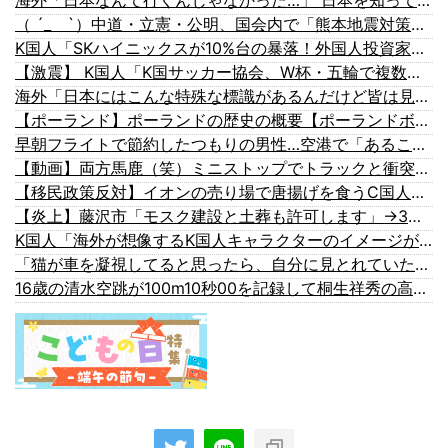
海外「日本なんて行くんじゃなかった…」 日本を知ってしまったディズニー信者、帰国後『本家』に失望する事態に
（ ´_ゝ`）中道・立憲・公明、国会内で「熊本地震対策本部会議」各省庁からヒアリング・現地から意見聴取「パーティション、人手、宿泊施設の不足や、外国人実習生の方々にも対応してほしい」今日の午後、政府に要望書を提出
K国人「SKハイニックスが10%台の暴落！外国人投資家と機関が売り越しを仕掛けコスピが4%を超える大幅な下落‥」
【激震】 K国人「K国サッカー協会、W杯・五輪で複数回の性接待を行い審判を買収していたことが発覚…（ブルブル」＝K国の反応
海外「日本にはこんな特殊な標識があるんだけど皆は見たことある？」→「何これめちゃくちゃ可愛いｗｗ」【海外の反応】
【ポーランド】ポーランドの歴史の概要【ポーランドボール】
早朝フライトで節約したつもりの男性…空港で「あること」に気づいてしまう
【動画】両方馬鹿（笑）ミニストップでトラックと衝突したドラレコが（ノ∇`）
【移民政策反対】イオンの売り場で唐揚げを食うC国人の子供
【炎上】藤沢市「モスク建設と土葬も許可します」→3万人の反対署名も却下
K国人「海外が想像するK国人キャラクターのイメージがこちら・・・」
「猫が車を凝視してると思ったら、自分に見とれていた…」（動画）
16歳の清水空跳が100m10秒00を記録して桐生祥秀の高校記録を更新、海外陸上競技ファンも大衝撃（海外の反応）