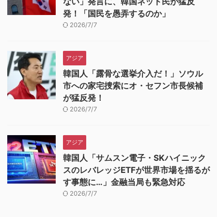
ない」発言に、韓国ネット民が猛反
発！「国民を愚弄するのか」
2026/7/7
アジア
韓国人「露骨な選挙介入だ！」ソウル
市への家宅捜索にオ・セフン市長候補
が猛反発！
2026/7/7
アジア
韓国人「サムスン電子・SKハイニック
スのレバレッジETFが世界市場を揺るが
す事態に…」金融当局も緊急対応
2026/7/7