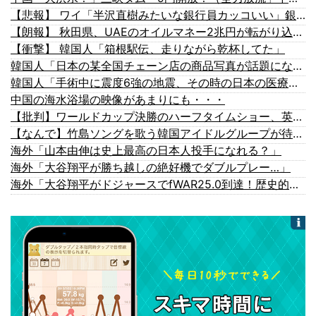
【悲報】 ワイ「半沢直樹みたいな銀行員カッコいい」銀行員の友人「あんな奴居ねえよ」
【朗報】 秋田県、UAEのオイルマネー2兆円が転がり込んでガチで東北最強になるぞｗｗｗｗｗｗｗ
【衝撃】 韓国人「箱根駅伝、走りながら乾杯してた」
韓国人「日本の某全国チェーン店の商品写真が話題になっている理由がこちら…」→「羨ましい…（ブルブル」＝韓国の反応
韓国人「手術中に震度6強の地震、その時の日本の医療スタッフたちの姿をご覧ください」→「マジで鳥肌立った」「こういう姿は韓国も見習わないと」...
中国の海水浴場の映像があまりにも・・・
【批判】ワールドカップ決勝のハーフタイムショー、英紙｢BTSが出てきて悪夢かと思った｣
【なんで】竹島ソングを歌う韓国アイドルグループが待望の日本デビュー
海外「山本由伸は史上最高の日本人投手になれる？」
海外「大谷翔平が勝ち越しの絶好機でダブルプレー…」
海外「大谷翔平がドジャースでfWAR25.0到達！歴史的ペースに海外騒然…」