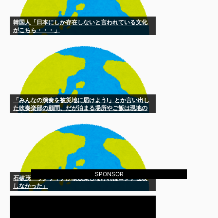
韓国人「日本にしか存在しないと言われている文化
がこちら・・・」
「みんなの演奏を被災地に届けよう!」とか言い出し
た吹奏楽部の顧問、だが泊まる場所やご飯は現地の
お寺とかホテルとか……
SPONSOR
石破茂「ウクライナが核放棄しなければロシア侵攻
しなかった」