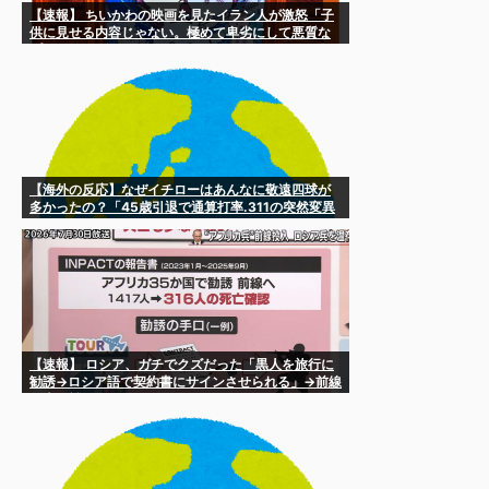
【速報】 ちいかわの映画を見たイラン人が激怒「子
供に見せる内容じゃない。極めて卑劣にして悪質な
プロパガンダ」
【海外の反応】なぜイチローはあんなに敬遠四球が
多かったの？「45歳引退で通算打率.311の突然変異
だぞ」
【速報】 ロシア、ガチでクズだった「黒人を旅行に
勧誘→ロシア語で契約書にサインさせられる」→前線
で大量戦死