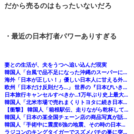
だから売るのはもったいないだろ
・最近の日本打者パワーありすぎる
妻との生活が、夫をうつへ追い込んだ現実
韓国人「台風で品不足になった沖縄のスーパーに行ってみたら、なぜか辛ラーメンだけ売れ残っていたんです…」
海外「日本が正しい！」優しい日本人に甘える外国人に海外が大騒ぎ
欧州「日本だけ反則だろ…」 世界の『日本びいき』にヨーロッパ全土から不満の声
日本旅行キャンセルすべきか…1万年ぶり史上最大級の火山の兆し＝韓国の反応
韓国人「北米市場で売れまくりトヨタに続き日本のホンダやスズキも今年第2四半期に大幅な黒字を記録！」→「あまりにも見事なV字回復‥」
【衝撃】 韓国人「箱根駅伝、走りながら乾杯してた」
韓国人「日本の某全国チェーン店の商品写真が話題になっている理由がこちら…」→「羨ましい…（ブルブル」＝韓国の反応
韓国人「手術中に震度6強の地震、その時の日本の医療スタッフたちの姿をご覧ください」→「マジで鳥肌立った」「こういう姿は韓国も見習わないと」...
ラジコンのキングタイガーでスズメバチの巣に突撃「ハチからしたら突然ドイツ戦車が家に来るんだぞ」【海外の反応】