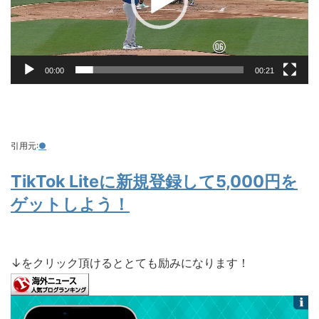
ヤ
ー
00:00
00:21
引用元:
●
TikTok Liteに新規登録して5,000円を
ゲットしよう！
↓をクリック頂けるととても励みになります！