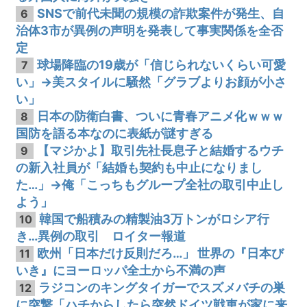
SNSで前代未聞の規模の詐欺案件が発生、自
6
治体3市が異例の声明を発表して事実関係を全否
定
球場降臨の19歳が「信じられないくらい可愛
7
い」→美スタイルに騒然「グラブよりお顔が小さ
い」
日本の防衛白書、ついに青春アニメ化ｗｗｗ
8
国防を語る本なのに表紙が謎すぎる
【マジかよ】取引先社長息子と結婚するウチ
9
の新入社員が「結婚も契約も中止になりまし
た…」→俺「こっちもグループ全社の取引中止し
よう」
韓国で船積みの精製油3万トンがロシア行
10
き…異例の取引 ロイター報道
欧州「日本だけ反則だろ…」 世界の『日本び
11
いき』にヨーロッパ全土から不満の声
ラジコンのキングタイガーでスズメバチの巣
12
に突撃「ハチからしたら突然ドイツ戦車が家に来