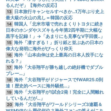
るんだぞ」【海外の反応】
日本旅行キャンセルすべきか…1万年ぶり史上
13
最大級の火山の兆し＝韓国の反応
韓国人「北米市場で売れまくりトヨタに続き
14
日本のホンダやスズキも今年第2四半期に大幅な
黒字を記録！」→「あまりにも見事なV字回復‥」
海外「凄すぎる！」折り紙と並ぶあの日本の
15
偉大な発明に海外がびっくり仰天
海外「山本由伸は史上最高の日本人投手にな
16
れる？」
海外「大谷翔平が勝ち越しの絶好機でダブル
17
プレー…」
海外「大谷翔平がドジャースでfWAR25.0到
18
達！歴史的ペースに海外騒然…」
海外「大谷翔平が1試合2発！完全に人間離れ
19
しているんだが…」
海外「大谷翔平がワールドシリーズ3連覇＆
20
WSMVPなら歴代何位？海外ファンの答えがこち