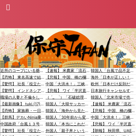
近所のコープにいる爺さん、隙あらば他人のカゴに商品を入れようとする
【速報】 米農家「流石にこんな値段じゃ、米作り辞める人、出るんじゃないかなあ？？」
韓国人「台風で品不足になった沖縄のスーパーに行ってみたら、なぜか辛ラーメンだけ売れ残っていたんです…」
【恐怖】 東名高速で結婚式の衣装合わせに向かっていた夫婦の車に何度も何度も追突した60歳の男がヤバすぎる…こんなのに遭遇したらどうすればいいの？
【悲報】 中国、橋の欄干が強風一発で粉々に 鉄筋ゼロ 当局「接着剤でくっつけただけ」「正常で、品質問題はない」
海外「日本が正しい！」優しい日本人に甘える外国人に海外が大騒ぎ
【驚愕】 社長「役立たずの中年社員解雇したら若手もみんな辞めてしまった…」
中国「大洪水！」三峡ダム「9門開放！（全力放流」中国都市「三峡沿線の道路水没」中国政府「高速道路封鎖！」中国ダム「緊急放流に合わせて開門（土砂崩れ発生」→
欧州「日本だけ反則だろ…」 世界の『日本びいき』にヨーロッパ全土から不満の声
【驚愕】 インドネシア、[ドラえもんが16人発見されるｗｗｗｗｗｗｗｗｗ
【悲報】 ワイ「半沢直樹みたいな銀行員カッコいい」銀行員の友人「あんな奴居ねえよ」
日本旅行キャンセルすべきか…1万年ぶり史上最大級の火山の兆し＝韓国の反応
職場の人妻と不倫をして、ついに、、、
（ ´_ゝ`）「石破総理は世界でも珍しい、国民による石破辞めるなデモが自然発生した総理大臣です」
韓国人「北米市場で売れまくりトヨタに続き日本のホンダやスズキも今年第2四半期に大幅な黒字を記録！」→「あまりにも見事なV字回復‥」
【最新画像】 tuki.(17)、ハワイでほぼ全部出し！「隠しきれない美貌」とSNSざわつく
韓国人「大韓サッカー協会が過去に20人の外国人審判らに不謹慎接待をしていた証拠が揃いながらも不起訴処分に成っていた事が明らかに‥」
【速報】 米農家「流石にこんな値段じゃ、米作り辞める人、出るんじゃないかなあ？？」
【恐怖】 家族葬・一日葬なら安いという風潮、完全に嘘だった・・・・
韓国人「海外から見た東京とソウルの評価がこちら・・・」
【悲報】 中国、橋の欄干が強風一発で粉々に 鉄筋ゼロ 当局「接着剤でくっつけただけ」「正常で、品質問題はない」
【群馬】デカいNinja乗りさん、後方確認しない軽四に当てられてしまう。
韓国人「30年前から変わらない日本の女子高生の姿に韓国人が衝撃！何故変わらないデザインの制服や革靴を着用し続けるのか？」
中国「大洪水！」三峡ダム「9門開放！（全力放流」中国都市「三峡沿線の道路水没」中国政府「高速道路封鎖！」中国ダム「緊急放流に合わせて開門（土砂崩れ発生」→
中国政府「台風１３号に三峡ダムが耐えられない！全開放流しろ！」⇒ 下流域の街が壊滅状態ｗｗｗｗｗ
韓国人「本当にこれだけは日本がうらやましいと感じるものがこちら・・・」
【悲報】 ワイ「半沢直樹みたいな銀行員カッコいい」銀行員の友人「あんな奴居ねえよ」
【驚愕】 社長「役立たずの中年社員解雇したら若手もみんな辞めてしまった…」
外国人「親子丼という日本の料理の直訳を知ってしまった…」
【朗報】 秋田県、UAEのオイルマネー2兆円が転がり込んでガチで東北最強になるぞｗｗｗｗｗｗｗ