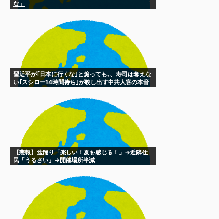
な」
習近平が｢日本に行くな｣と煽っても､、寿司は奪えな
い｢スシロー14時間待ち｣が映し出す中共人客の本音
【悲報】盆踊り「楽しい！夏を感じる！」→近隣住
民「うるさい」→開催場所半減