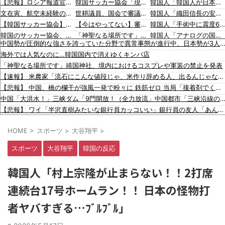
【悲報】ロシア報道官「広島市長は毎年、ロシアを嫌悪する『偽りの呪文』を繰り返し、日本人をゾンビ化させている」と主張
韓国サッカー協会「現在は不適切な行為は絶対にない」→韓国人「一番重要なのは2002年なのにそこは言及しないんだなｗｗｗ」「責任逃れが本当にひどい・・・」
韓国人「韓国人が日本のラーメンについて勘違いしていることがこちら…」→「えっ？？？？？？？？？？」＝韓国の反応
文在寅、航空未経験の娘婿を重役にして収賄で起訴された
世耕議員、国会で審議・議決した予算を財務省が勝手に３兆円動かしていると指摘・問題視
韓国人「織田信長の安土城の復元図と建築技術の高さに韓国人が衝撃！」→「当時の技術力に言葉を失う‥」
【韓国サッカー協会】外国人審判約10人に性的接待か 計1496回、約2億ウォン（約2200万円）
【今はやってない】審判への性接待疑惑、大韓サッカー協会が声明「現在は一切発生していない」「世界中のサッカー界関係者の皆さんにお詫び」
韓国人「手術中に震度6強の地震、その時の日本の医療スタッフたちの姿をご覧ください」→「マジで鳥肌立った」「こういう姿は韓国も見習わないと」「あんな状況なら日本だけではなく韓国の医療関係者も同じように行動したはずだ」【熊
韓国のサッカー協会、W杯予選等を裁くために訪韓した外国人審判を「性接待」していた……大して強くもないチームが潤沢な予算を持ってりゃそうなるわな
「神聖なる場所です」靖国神社、境内におけるコスプレや軍装の禁止を発表
韓国人「アナログの国日本で高級車を買うと葬儀屋さんみたいになります」
中国勢が圧倒的な強さを誇っていた分野で異常事態が進行中、日本勢が3人も準決勝に進む一方で中
【動画】DJI Neo2で釣りの自撮りをしようとした男の悲劇（ノ∇`）
（ ´_ゝ`）東京新聞「小池都知事、今年も虐〇された朝鮮人犠牲者らを追悼文を送付しない意向。10年連続」
韓国人「日本がここまでの観光大国に発展した本当の理由がこちら…」→「昔から日本は愛されてた…（ﾌﾞﾙﾌﾞﾙ」＝韓国の反応
海外では人気なのに…韓国国内で消えゆくキンパ店
中国の海水浴場の映像があまりにも・・・
韓国人「海外が想像する韓国人キャラクターのイメージがこちら・・・」
海外「山本由伸は史上最高の日本人投手になれる？」
「神聖なる場所です」靖国神社、境内におけるコスプレや軍装の禁止を発表
【批判】ワールドカップ決勝のハーフタイムショー、英紙｢BTSが出てきて悪夢かと思った｣
「猫が車を凝視してると思ったら、自分に見とれていた…」（動画）
海外「大谷翔平が勝ち越しの絶好機でダブルプレー…」
【速報】 米農家「流石にこんな値段じゃ、米作り辞める人、出るんじゃないかなあ？？」
【なんで】竹島ソングを歌う韓国アイドルグループが待望の日本デビュー
16歳の清水空跳が100m10秒00を記録して桐生祥秀の高校記録を更新、海外陸上競技ファンも大衝撃（海外の反応）
海外「大谷翔平がドジャースでfWAR25.0到達！歴史的ペースに海外騒然…」
【悲報】 中国、橋の欄干が強風一発で粉々に 鉄筋ゼロ 当局「接着剤でくっつけただけ」「正常で、品質問題はない」
中国人による密漁が止まらない
海外「大谷翔平が1試合2発！完全に人間離れしているんだが…」
中国「大洪水！」三峡ダム「9門開放！（全力放流」中国都市「三峡沿線の道路水没」中国政府「高速道路封鎖！」中国ダム「緊急放流に合わせて開門（土
警察がスーパーで暴れる刃物男を射〇「発砲は適正か？」
海外「大谷翔平がワールドシリーズ3連覇＆WSMVPなら歴代何位？海外ファンの答えがこちら」
【悲報】 ワイ「半沢直樹みたいな銀行員カッコいい」銀行員の友人「あんな奴居ねえよ」
【動画】タイのティパンコーン王子が日本人女性とデートか？
【朗報】 秋田県、UAEのオイルマネー2兆円が転がり込んでガチで東北最強になるぞｗｗｗｗｗｗｗ
HOME
>
スポーツ
>
大谷翔平
>
【最新画像】 tuki.(17)、ハワイでほぼ全部出し！「隠しきれない美貌」とSNSざわつく
【恐怖】 家族葬・一日葬なら安いという風潮、完全に嘘だった・・・・
スポーツ
大谷翔平
韓国の反応
中国政府「台風１３号に三峡ダムが耐えられない！全開放流しろ！」⇒ 下流域の街が壊滅状態ｗｗｗｗｗ
【驚愕】 社長「役立たずの中年社員解雇したら若手もみんな辞めてしまった…」
韓国人「村上宗隆が止まらない！！2打席
【速報】 齋藤飛鳥さんの下着ｗｗｗｗｗｗｗｗ （※画像あり）
連続台17号ホームラン！！ 日本の怪物打
韓国人「韓国人が日本のラーメンについて勘違いしていることがこちら…」→「えっ？？？？？？？？？？」＝韓国の反応
韓国人「織田信長の安土城の復元図と建築技術の高さに韓国人が衝撃！」→「当時の技術力に言葉を失う‥」
者ヤバすぎる…ﾌﾞﾙﾌﾞﾙ」
韓国人「手術中に震度6強の地震、その時の日本の医療スタッフたちの姿をご覧ください」→「マジで鳥肌立った」「こういう姿は韓国も見習わないと」「あんな状況なら日本だけではなく韓国の医療関係者も同じように行動し
韓国人「アナログの国日本で高級車を買うと葬儀屋さんみたいになります」