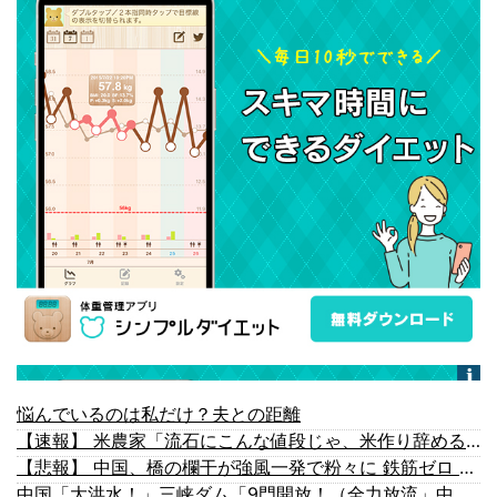
悩んでいるのは私だけ？夫との距離
【速報】 米農家「流石にこんな値段じゃ、米作り辞める人、出るんじゃないかなあ？？」
【悲報】 中国、橋の欄干が強風一発で粉々に 鉄筋ゼロ 当局「接着剤でくっつけただけ」「正常で、品質問題はない」
中国「大洪水！」三峡ダム「9門開放！（全力放流」中国都市「三峡沿線の道路水没」中国政府「高速道路封鎖！」中国ダム「緊急放流に合わせて開門（土砂崩れ発生」→