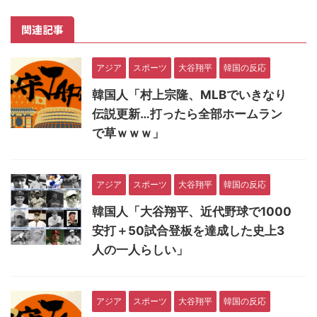
関連記事
アジア
スポーツ
大谷翔平
韓国の反応
韓国人「村上宗隆、MLBでいきなり
伝説更新…打ったら全部ホームラン
で草ｗｗｗ」
アジア
スポーツ
大谷翔平
韓国の反応
韓国人「大谷翔平、近代野球で1000
安打＋50試合登板を達成した史上3
人の一人らしい」
アジア
スポーツ
大谷翔平
韓国の反応