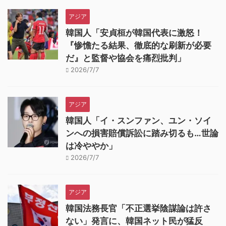
アジア
韓国人「安貞桓が韓国代表に激怒！
『惨憺たる結果、徹底的な刷新が必要
だ』と監督や協会を痛烈批判」
2026/7/7
アジア
韓国人「イ・スンファン、ユン・ソイ
ンへの損害賠償訴訟に踏み切るも…世論
は冷ややか」
2026/7/7
アジア
韓国法務長官「不正選挙陰謀論は許さ
ない」発言に、韓国ネット民が猛反