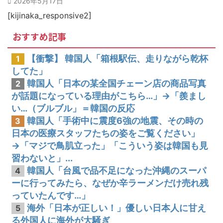
2026年5月17日
韓国人「日本がここまでの観光大国に発展した本当の理由がこちら…」→「昔から日本は愛されてた…（ﾌﾞﾙﾌﾞﾙ」＝韓国の反応
[kijinaka_responsive2]
おすすめ記事
【衝撃】 韓国人「箱根駅伝、走りながら乾杯
1
してた」
韓国人「日本の某全国チェーン店の商品写真
2
が話題になっている理由がこちら…」→「羨まし
い…（ブルブル」＝韓国の反応
韓国人「手術中に震度6強の地震、その時の
3
日本の医療スタッフたちの姿をご覧ください」
→「マジで鳥肌立った」「こういう姿は韓国も見
習わないと」...
韓国人「台風で品不足になった沖縄のスーパ
4
ーに行ってみたら、なぜか辛ラーメンだけ売れ残
っていたんです…」
海外「日本が正しい！」優しい日本人に甘え
5
る外国人に海外が大騒ぎ