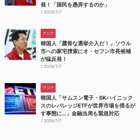
発！「国民を愚弄するのか」
2026/7/7
アジア
韓国人「露骨な選挙介入だ！」ソウル
市への家宅捜索にオ・セフン市長候補
が猛反発！
2026/7/7
アジア
韓国人「サムスン電子・SKハイニック
スのレバレッジETFが世界市場を揺るが
す事態に…」金融当局も緊急対応
2026/7/7