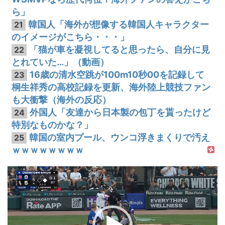
ら」
韓国人「海外が想像する韓国人キャラクター
21
のイメージがこちら・・・」
「猫が車を凝視してると思ったら、自分に見
22
とれていた…」（動画）
16歳の清水空跳が100m10秒00を記録して
23
桐生祥秀の高校記録を更新、海外陸上競技ファン
も大衝撃（海外の反応）
外国人「友達から日本製の包丁を貰ったけど
24
特別なものかな？」
韓国の室内プール、ウンコ浮きまくりで汚え
25
ｗｗｗｗｗｗｗｗ
動
画
プ
レ
ー