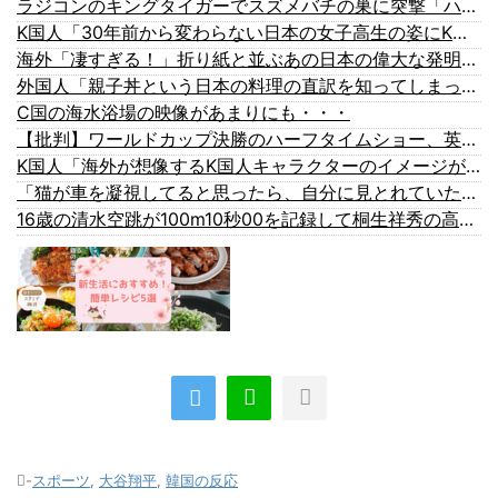
ラジコンのキングタイガーでスズメバチの巣に突撃「ハチからしたら突然ドイツ戦車が家に来るんだぞ」【海外の反応】
K国人「30年前から変わらない日本の女子高生の姿にK国人が衝撃！何故変わらないデザインの制服や革靴を着用し続けるのか？」
海外「凄すぎる！」折り紙と並ぶあの日本の偉大な発明に海外がびっくり仰天
外国人「親子丼という日本の料理の直訳を知ってしまった…」
C国の海水浴場の映像があまりにも・・・
【批判】ワールドカップ決勝のハーフタイムショー、英紙｢BTSが出てきて悪夢かと思った｣
K国人「海外が想像するK国人キャラクターのイメージがこちら・・・」
「猫が車を凝視してると思ったら、自分に見とれていた…」（動画）
16歳の清水空跳が100m10秒00を記録して桐生祥秀の高校記録を更新、海外陸上競技ファンも大衝撃（海外の反応）
-
スポーツ
,
大谷翔平
,
韓国の反応