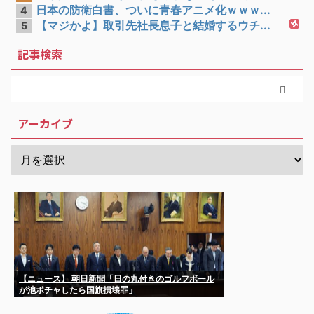
日本の防衛白書、ついに青春アニメ化ｗｗｗ...
4
【マジかよ】取引先社長息子と結婚するウチ...
5
記事検索
アーカイブ
【ニュース】 朝日新聞「日の丸付きのゴルフボール
が池ポチャしたら国旗損壊罪」