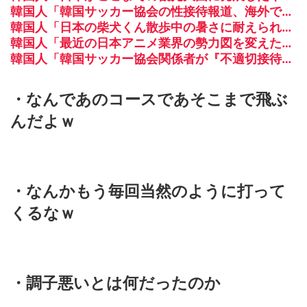
韓国人「韓国サッカー協会の性接待報道、海外でも大騒ぎに・・・2002年W杯4強の記録取り消しの声も」→「マジで国の恥だ」「2002年まで疑う価値がある」「国民や国が築いた国格をサッカー選手が足で蹴り飛ばすね」
韓国人「日本の柴犬くん散歩中の暑さに耐えられなかった結果」
韓国人「最近の日本アニメ業界の勢力図を変えたと言われる作品がこちら…」→「こういうのが面白い…（ﾌﾞﾙﾌﾞﾙ」＝韓国の反応
韓国人「韓国サッカー協会関係者が『不適切接待は慣行だった』と衝撃発言！日韓ワールドカップ4強にも疑いの視線が向けられる」
・なんであのコースであそこまで飛ぶ
んだよｗ
・なんかもう毎回当然のように打って
くるなｗ
・調子悪いとは何だったのか