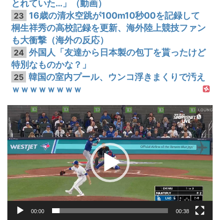
とれていた…」（動画）
16歳の清水空跳が100m10秒00を記録して
23
桐生祥秀の高校記録を更新、海外陸上競技ファン
も大衝撃（海外の反応）
外国人「友達から日本製の包丁を貰ったけど
24
特別なものかな？」
韓国の室内プール、ウンコ浮きまくりで汚え
25
ｗｗｗｗｗｗｗｗ
動
画
プ
レ
ー
ヤ
ー
00:00
00:38