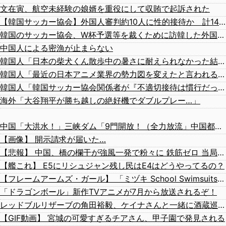
文在寅、航空未経験の娘婿を重役にして収賄で起訴された
【韓国サッカー協会】外国人審判約10人に性的接待か 計1496回、約2億ウォン（約2200万円）
韓国のサッカー協会、W杯予選等を裁くために訪韓した外国人審判を「性接待」していた……大して強くもないチームが潤沢な予算を持ってりゃそうなるわな
中国人による密漁が止まらない
韓国人「日本の柴犬くん散歩中の暑さに耐えられなかった結果」
韓国人「最近の日本アニメ業界の勢力図を変えたと言われる作品がこちら…」→「こういうのが面白い…（ﾌﾞﾙﾌﾞﾙ」＝韓国の反応
韓国人「韓国サッカー協会関係者が『不適切接待は慣行だった』と衝撃発言！日韓ワールドカップ4強にも疑いの視線が向けられる」
海外「大谷翔平が勝ち越しの絶好機でダブルプレー…」
中国「大洪水！」三峡ダム「9門開放！（全力放流」中国都市「三峡沿線の道路水没」中国政府「高速道路封鎖！」中国ダム「緊急放流に合わせて開門（土砂崩れ発生」→
【画像】 開示請求が届いた…
【悲報】 中国、橋の欄干が強風一発で粉々に 鉄筋ゼロ 当局「接着剤でくっつけただけ」「正常で、品質問題はない」
【艦これ】 E5にリシュジャン残し民はE4はどうやってるの？
【フレームアームズ・ガール】 「ミヅキ School Swimsuits ホワイトVer.」プラモデル【10日予約開始】
「ドラゴンボール」新作TVアニメが7月から放送されるぞ！
レッドブルリザーブの角田裕毅、ケイナさんと一緒に酒蔵巡りをしている模様
【GIF動画】 宮城の可愛すぎるチアさん、甲子園で発見される