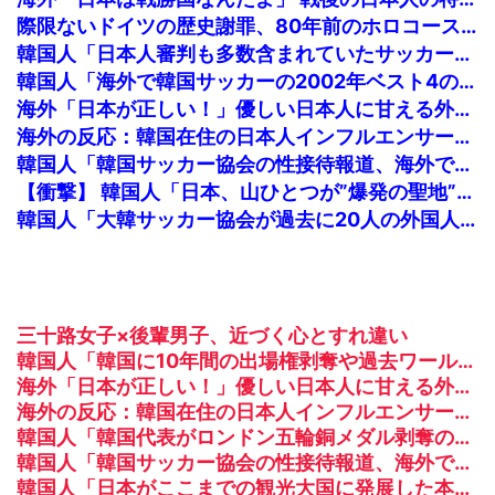
際限ないドイツの歴史謝罪、80年前のホロコースト被害者に賠償…「日本はドイツを見習え」
韓国人「日本人審判も多数含まれていたサッカー協会の衝撃的な接待リストに衝撃の声！」→「日本人審判の名前が次々と明るみに‥」
韓国人「海外で韓国サッカーの2002年ベスト4の実力は、実際にはどれくらい認められてるんだ…？（ブルブル」＝韓国の反応
海外「日本が正しい！」優しい日本人に甘える外国人に海外が大騒ぎ
海外の反応：韓国在住の日本人インフルエンサーがライブ配信中に自殺、Kポップファンから嫌がらせか
韓国人「韓国サッカー協会の性接待報道、海外でも大騒ぎに・・・2002年W杯4強の記録取り消しの声も」→「マジで国の恥だ」「2002年まで疑う価値があ...
【衝撃】 韓国人「日本、山ひとつが”爆発の聖地”になってる」
韓国人「大韓サッカー協会が過去に20人の外国人審判らに不謹慎接待をしていた証拠が揃いながらも不起訴処分に成っていた事が明らかに‥」
三十路女子×後輩男子、近づく心とすれ違い
韓国人「韓国に10年間の出場権剥奪や過去ワールドカップ、オリンピック予選の記録削除を要求するFIFA公式制裁を海外メディアが報道！」
海外「日本が正しい！」優しい日本人に甘える外国人に海外が大騒ぎ
海外の反応：韓国在住の日本人インフルエンサーがライブ配信中に自殺、Kポップファンから嫌がらせか
韓国人「韓国代表がロンドン五輪銅メダル剥奪の危機！海外メディアが『時効の壁を越えてIOCの調査対象になり得る』と報道！」
韓国人「韓国サッカー協会の性接待報道、海外でも大騒ぎに・・・2002年W杯4強の記録取り消しの声も」→「マジで国の恥だ」「2002年まで疑う価値があ...
韓国人「日本がここまでの観光大国に発展した本当の理由がこちら…」→「昔から日本は愛されてた…（ﾌﾞﾙﾌﾞﾙ」＝韓国の反応