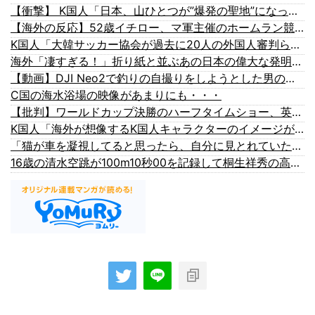
【衝撃】 K国人「日本、山ひとつが”爆発の聖地”になってる」
【海外の反応】52歳イチロー、マ軍主催のホームラン競争で柵越えを連発「現役時代の噂は本当だったんだな…」
K国人「大韓サッカー協会が過去に20人の外国人審判らに不謹慎接待をしていた証拠が揃いながらも不起訴処分に成っていた事が明らかに‥」
海外「凄すぎる！」折り紙と並ぶあの日本の偉大な発明に海外がびっくり仰天
【動画】DJI Neo2で釣りの自撮りをしようとした男の悲劇（ノ∇`）
C国の海水浴場の映像があまりにも・・・
【批判】ワールドカップ決勝のハーフタイムショー、英紙｢BTSが出てきて悪夢かと思った｣
K国人「海外が想像するK国人キャラクターのイメージがこちら・・・」
「猫が車を凝視してると思ったら、自分に見とれていた…」（動画）
16歳の清水空跳が100m10秒00を記録して桐生祥秀の高校記録を更新、海外陸上競技ファンも大衝撃（海外の反応）