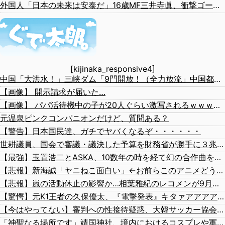
外国人「日本の未来は安泰だ」16歳MF三井寺眞、衝撃ゴール！久保建英超え歴代2位の記録！3得点に絡む活躍で海外絶賛！【海外の反応】
[kijinaka_responsive4]
中国「大洪水！」三峡ダム「9門開放！（全力放流」中国都市「三峡沿線の道路水没」中国政府「高速道路封鎖！」中国ダム「緊急放流に合わせて開門（土砂崩れ発生」→
【画像】 開示請求が届いた…
【画像】 パパ活待機中の子が20人ぐらい激写されるｗｗｗｗｗｗｗｗｗｗｗ
元温泉ピンクコンパニオンだけど、質問ある？
【警告】日本国民達、ガチでヤバくなるぞ・・・・・・
世耕議員、国会で審議・議決した予算を財務省が勝手に３兆円動かしていると指摘・問題視
【最強】玉置浩二とASKA、10数年の時を経て幻の合作曲をガチリリースへ
【悲報】新海誠「ヤニねこ面白い」←お前らこのアニメどう思ってんの？
【悲報】嵐の活動休止の影響か…相葉雅紀のレコメンが9月いっぱいで終了へ
【驚愕】元K1王者の久保優太、『電撃発表』キタァアアアアアーーーーーー！！
【今はやってない】審判への性接待疑惑、大韓サッカー協会が声明「現在は一切発生していない」「世界中のサッカー界関係者の皆さんにお詫び」
「神聖なる場所です」靖国神社、境内におけるコスプレや軍装の禁止を発表