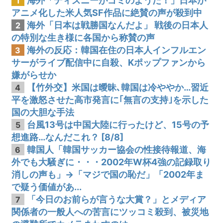
海外「ディズニーがゴミのようだ！」日本が
1
アニメ化した米人気SF作品に絶賛の声が殺到中
海外「日本は戦勝国なんだよ」 戦後の日本人
2
の特別な生き様に各国から称賛の声
海外の反応：韓国在住の日本人インフルエン
3
サーがライブ配信中に自殺、Kポップファンから
嫌がらせか
【竹外交】米国は曖昧､韓国は冷ややか…習近
4
平を激怒させた高市発言に｢無言の支持｣を示した
国の大胆な手法
台風13号は中国大陸に行ったけど、15号の予
5
想進路…なんだこれ？ [8/8]
韓国人「韓国サッカー協会の性接待報道、海
6
外でも大騒ぎに・・・2002年W杯4強の記録取り
消しの声も」→「マジで国の恥だ」「2002年ま
で疑う価値があ...
「今日のお前らが言うな大賞？」とメディア
7
関係者の一般人への苦言にツッコミ殺到、被災地