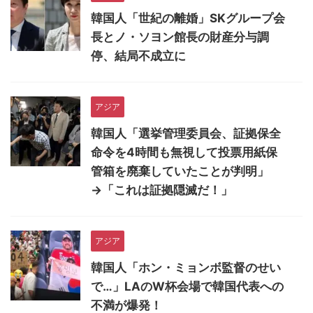
韓国人「世紀の離婚」SKグループ会
長とノ・ソヨン館長の財産分与調
停、結局不成立に
アジア
韓国人「選挙管理委員会、証拠保全
命令を4時間も無視して投票用紙保
管箱を廃棄していたことが判明」
→「これは証拠隠滅だ！」
アジア
韓国人「ホン・ミョンボ監督のせい
で…」LAのW杯会場で韓国代表への
不満が爆発！