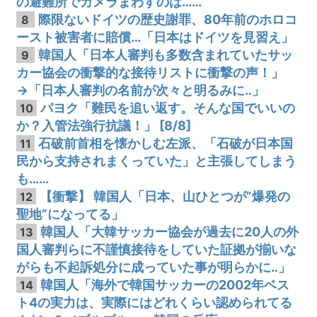
の避難所でカメラまわすのは……
際限ないドイツの歴史謝罪、80年前のホロコ
8
ースト被害者に賠償…「日本はドイツを見習え」
韓国人「日本人審判も多数含まれていたサッ
9
カー協会の衝撃的な接待リストに衝撃の声！」
→「日本人審判の名前が次々と明るみに‥」
パヨク「難民を追い返す。そんな国でいいの
10
か？入管法強行抗議！」 [8/8]
石破前首相を懐かしむ左派、「石破が日本国
11
民から支持されまくっていた」と主張してしまう
も……
【衝撃】 韓国人「日本、山ひとつが”爆発の
12
聖地”になってる」
韓国人「大韓サッカー協会が過去に20人の外
13
国人審判らに不謹慎接待をしていた証拠が揃いな
がらも不起訴処分に成っていた事が明らかに‥」
韓国人「海外で韓国サッカーの2002年ベス
14
ト4の実力は、実際にはどれくらい認められてる