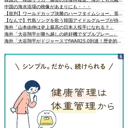
中国の海水浴場の映像があまりにも・・・
【批判】ワールドカップ決勝のハーフタイムショー、英紙｢BTSが出てきて悪夢かと思った｣
【なんで】竹島ソングを歌う韓国アイドルグループが待望の日本デビュー
海外「山本由伸は史上最高の日本人投手になれる？」
海外「大谷翔平が勝ち越しの絶好機でダブルプレー…」
海外「大谷翔平がドジャースでfWAR25.0到達！歴史的ペースに海外騒然…」