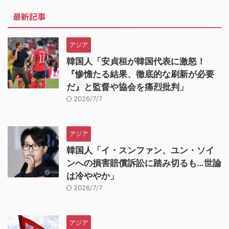
最新記事
アジア
韓国人「安貞桓が韓国代表に激怒！
『惨憺たる結果、徹底的な刷新が必要
だ』と監督や協会を痛烈批判」
2026/7/7
アジア
韓国人「イ・スンファン、ユン・ソイ
ンへの損害賠償訴訟に踏み切るも…世論
は冷ややか」
2026/7/7
アジア