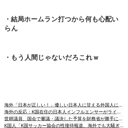
・結局ホームラン打つから何も心配い
らん
・もう人間じゃないだろこれｗ
海外「日本が正しい！」優しい日本人に甘える外国人に海外が大騒ぎ
海外の反応：K国在住の日本人インフルエンサーがライブ配信中に自〇、Kポップファンから嫌がらせか
世耕議員、国会で審議・議決した予算を財務省が勝手に３兆円動かしていると指摘・問題視
K国人「K国サッカー協会の性接待報道、海外でも大騒ぎに・・・2002年W杯4強の記録取り消しの声も」→「マジで国の恥だ」「2002年まで疑う価値があ...