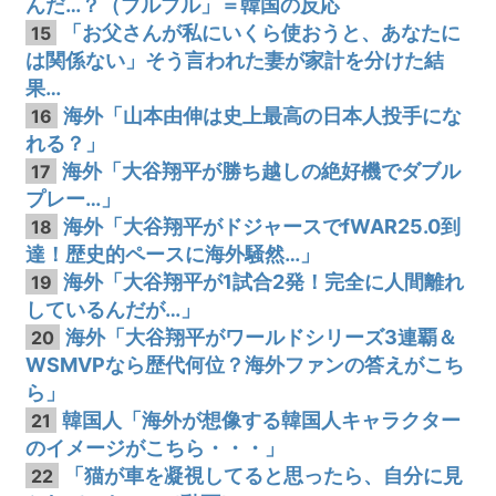
んだ…？（ブルブル」＝韓国の反応
「お父さんが私にいくら使おうと、あなたに
15
は関係ない」そう言われた妻が家計を分けた結
果…
海外「山本由伸は史上最高の日本人投手にな
16
れる？」
海外「大谷翔平が勝ち越しの絶好機でダブル
17
プレー…」
海外「大谷翔平がドジャースでfWAR25.0到
18
達！歴史的ペースに海外騒然…」
海外「大谷翔平が1試合2発！完全に人間離れ
19
しているんだが…」
海外「大谷翔平がワールドシリーズ3連覇＆
20
WSMVPなら歴代何位？海外ファンの答えがこち
ら」
韓国人「海外が想像する韓国人キャラクター
21
のイメージがこちら・・・」
「猫が車を凝視してると思ったら、自分に見
22