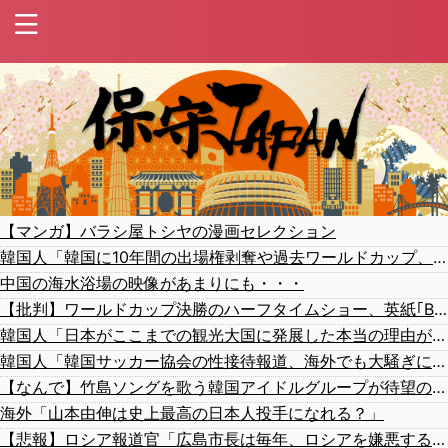
【マンガ】バラシ屋トシヤの漫画セレクション
韓国人「韓国に10年間の出場権剥奪や過去ワールドカップ、オリンピック予選の記録削除を要求するFIFA公式制裁を海外メディアが報道！」
中国の海水浴場の映像があまりにも・・・
【批判】ワールドカップ決勝のハーフタイムショー、英紙｢BTSが出てきて悪夢かと思った｣
韓国人「日本がここまでの観光大国に発展した本当の理由がこちら…」→「昔から日本は愛されてた…（ﾌﾞﾙﾌﾞﾙ」＝韓国の反応
韓国人「韓国サッカー協会の性接待報道、海外でも大騒ぎに・・・2002年W杯4強の記録取り消しの声も」→「マジで国の恥だ」「2002年まで疑う価値がある」「国民や国が築いた国格をサッカー選手が足で蹴り飛ばすね」
【なんで】竹島ソングを歌う韓国アイドルグループが待望の日本デビュー
海外「山本由伸は史上最高の日本人投手になれる？」
【悲報】ロシア報道官「広島市長は毎年、ロシアを嫌悪する『偽りの呪文』を繰り返し、日本人をゾンビ化させている」と主張