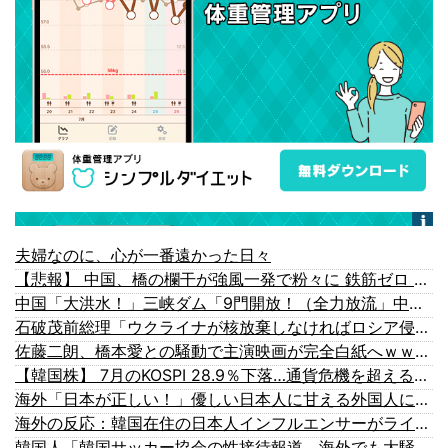
夫婦なのに、心が一番遠かった日々
【悲報】 中国、橋の欄干が強風一発で粉々に 鉄筋ゼロ 当局「接着剤でくっつけただけ」「正常で、品質問題はない」
中国「大洪水！」三峡ダム「9門開放！（全力放流」中国都市「三峡沿線の道路水没」中国政府「高速道路封鎖！」中国ダム「緊急放流に合わせて開門（土砂崩れ発生」→
石破茂前総理「ウクライナが核放棄しなければロシア侵攻しなかった」！
佐藤二朗、橋本愛との騒動で主演映画が完全白紙へｗｗｗｗｗ
【韓国株】 7月のKOSPI 28.9％下落…通貨危機を超える過去最大の下げ幅
海外「日本が正しい！」優しい日本人に甘える外国人に海外が大騒ぎ
海外の反応：韓国在住の日本人インフルエンサーがライブ配信中に自殺、Kポップファンから嫌がらせか
韓国人「韓国サッカー協会の性接待報道、海外でも大騒ぎに・・・2002年W杯4強の記録取り消しの声も」→「マジで国の恥だ」「2002年まで疑う価値があ...