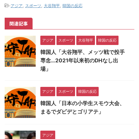
-
アジア
,
スポーツ
,
大谷翔平
,
韓国の反応
関連記事
アジア
スポーツ
大谷翔平
韓国の反応
韓国人「大谷翔平、メッツ戦で投手
専念…2021年以来初のDHなし出
場」
アジア
スポーツ
韓国の反応
韓国人「日本の小学生スモウ大会、
まるでダビデとゴリアテ」
アジア