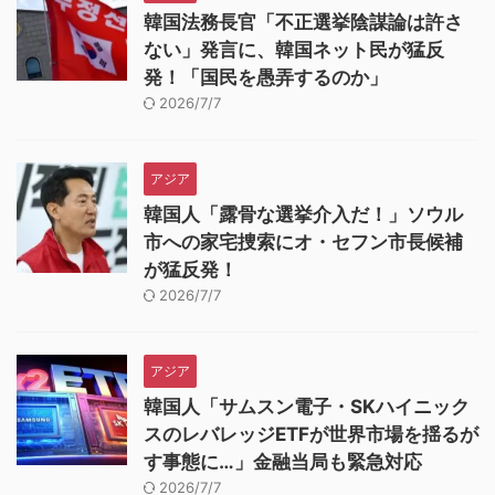
韓国法務長官「不正選挙陰謀論は許さ
ない」発言に、韓国ネット民が猛反
発！「国民を愚弄するのか」
2026/7/7
アジア
韓国人「露骨な選挙介入だ！」ソウル
市への家宅捜索にオ・セフン市長候補
が猛反発！
2026/7/7
アジア
韓国人「サムスン電子・SKハイニック
スのレバレッジETFが世界市場を揺るが
す事態に…」金融当局も緊急対応
2026/7/7