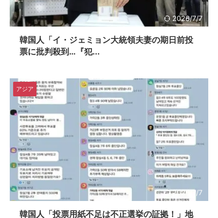
2026/7/7
韓国人「イ・ジェミョン大統領夫妻の期日前投
票に批判殺到…『犯...
アジア
2026/7/7
韓国人「投票用紙不足は不正選挙の証拠！」地