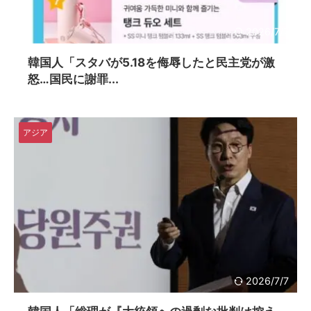
2026/7/7
韓国人「スタバが5.18を侮辱したと民主党が激
怒…国民に謝罪...
アジア
2026/7/7