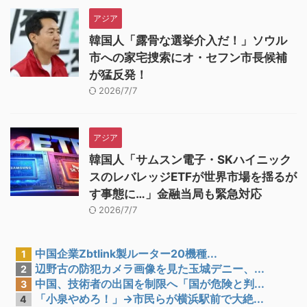
アジア
韓国人「露骨な選挙介入だ！」ソウル
市への家宅捜索にオ・セフン市長候補
が猛反発！
2026/7/7
アジア
韓国人「サムスン電子・SKハイニック
スのレバレッジETFが世界市場を揺るが
す事態に…」金融当局も緊急対応
2026/7/7
中国企業Zbtlink製ルーター20機種...
1
辺野古の防犯カメラ画像を見た玉城デニー、...
2
中国、技術者の出国を制限へ「国が危険と判...
3
「小泉やめろ！」→市民らが横浜駅前で大絶...
4