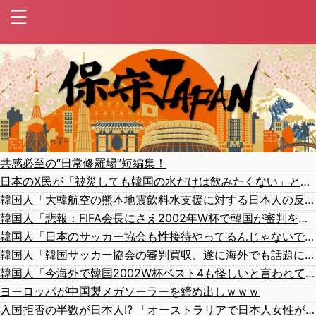
共感必至の“日常修羅場”短編集！
日本のX民が「被災しても韓国の水だけは飲みたくない」と投稿したのが韓国にバレてしまうw
韓国人「大韓航空の熊本地震飲料水支援に対する日本人の反応をご覧ください・・・」→「」
韓国人「悲報：FIFA会長にさえ2002年W杯で韓国が審判を買収していたと思われていた模様…（ﾌﾞﾙﾌﾞﾙ」＝韓国の反応
韓国人「日本のサッカー協会も性接待やってるんじゃないですか？」
韓国人「韓国サッカー協会の審判買収、遂に海外でも話題に…」→「2002年の栄光まで疑われる…（ﾌﾞﾙﾌﾞﾙ」＝韓国の反応
韓国人「今海外で韓国2002W杯ベスト4も怪しいと言われてるよ！性接待がバレちゃったからね」
ヨーロッパが中国製メガソーラーを締め出しｗｗｗ
入国拒否の半数が日本人!? 「オーストラリアで日本人女性が売春」