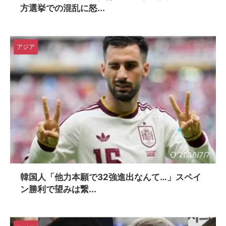
方選挙での混乱に怒...
アジア
2026/7/7
韓国人「他力本願で32強進出なんて…」スペイ
ン勝利で望みは繋...