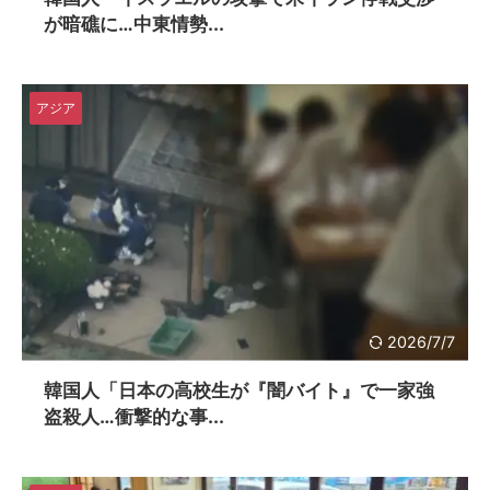
が暗礁に…中東情勢...
アジア
2026/7/7
韓国人「日本の高校生が『闇バイト』で一家強
盗殺人…衝撃的な事...