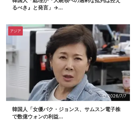
韓国人「総理が『大統領への過剰な批判は控え
るべき』と発言」→...
アジア
2026/7/7
韓国人「女優パク・ジョンス、サムスン電子株
で数億ウォンの利益...