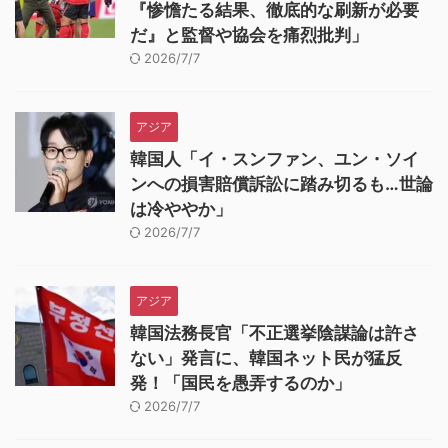
『惨憺たる結果、徹底的な刷新が必要
だ』と監督や協会を痛烈批判」
2026/7/7
アジア
韓国人「イ・スンファン、ユン・ソイ
ンへの損害賠償訴訟に踏み切るも…世論
は冷ややか」
2026/7/7
アジア
韓国法務長官「不正選挙陰謀論は許さ
ない」発言に、韓国ネット民が猛反
発！「国民を愚弄するのか」
2026/7/7