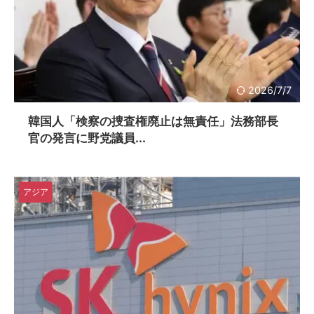
2026/7/7
韓国人「検察の捜査権廃止は無責任」法務部長
官の発言に野党議員...
アジア