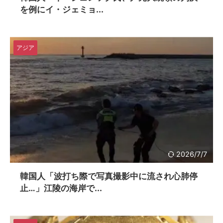
を例にイ・ジェミョ...
アジア
2026/7/7
韓国人「波打ち際で写真撮影中に流され心肺停
止…」江陵の海岸で...