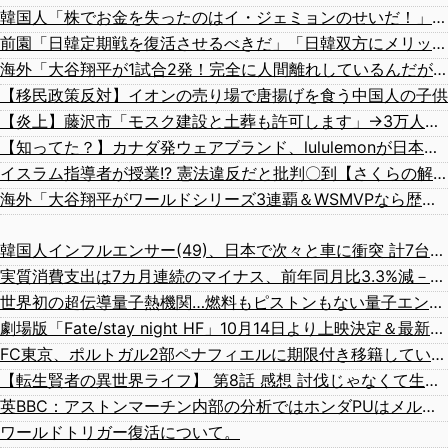
韓国人「株でお金を失ったのはイ・ジェミョンのせいだ！」として支持率が右肩下がりに……まあ、本当にその側面があるので救えないんですが
前園「日韓定期戦を復活させるべきだ」「日韓双方にメリットがある」……日本へのメリットがなにもないんですが、それは
海外「大谷翔平が1試合2発！完全に人間離れしているんだが…」
【移民政策反対】イオンの売り場で唐揚げを食う中国人の子供
【炎上】藤沢市「モスク建設と土葬も許可します」→3万人の反対署名も却下
【知ってた？】カナダ発ウェアブランド、lululemonが日本でオープン→店名は日本差別からできた？
イスラム指導者が授業!? 憲法違反だと批判〇到【さくらの解説】
海外「大谷翔平がワールドシリーズ3連覇＆WSMVPなら歴代何位？海外ファンの答えがこちら」
韓国人インフルエンサー(49)、日本で次々と車に衝突 計7台巻き込み 八王子
実質消費支出は7カ月連続のマイナス、前年同月比3.3%減－6月
世界初の超伝導量子熱機関…燃料もピストンもない量子エンジンが回った！
劇場版「Fate/stay night HF」10月14日より上映決定＆最新キービジュアル公開！ワカメがライバルっぽくて格好いいぞ―！
FC東京、ポルトガル2部ペナフィエルに期限付き移籍していたMF安斎颯馬の復帰を発表 「自分にできることを精一杯頑張ります」
【転生賢者の異世界ライフ】 第8話 感想 討伐じゃなくて生態系破壊（定期【第二の職業を得て、世界最強になりました】
英BBC：アストンマーチン内部の分析ではホンダPUはメルセデスからラップ1.5秒遅れらしい
ワールドトリガー復活について。