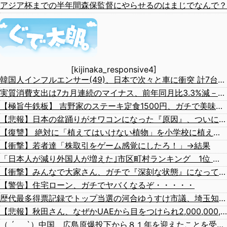
アジア杯までの半年間森保監督にやらせるのはまじでなんで？
[kijinaka_responsive4]
韓国人インフルエンサー(49)、日本で次々と車に衝突 計7台巻き込み 八王子
実質消費支出は7カ月連続のマイナス、前年同月比3.3%減－6月
【極旨牛鉄板】 吉野家のステーキ定食1500円、ガチで美味そうｗｗｗ
【悲報】日本の盆踊りがオワコンになった『原因』、ついに判明する・・・・・
【復讐】 絶対に「植えてはいけない植物」を小学校に植えた→20年経って見に行くと…「！？」衝撃の光景が・・・
【衝撃】若者達「株取引をゲーム感覚にしたろ！」→結果
「日本人が減り外国人が増えた｣市区町村ランキング 1位 大阪市、2位 横浜市、3位 名古屋市、4位 京都市、5位 埼玉県川口市
【衝撃】みんなで大家さん、ガチで『深刻な状態』になってしまう・・・・
【警告】住宅ローン、ガチでヤバくなるぞ・・・・・
歴代最多得票記録でトップ当選の河合ゆうすけ市議、埼玉知事選（来年８月）に立候補表明！「埼玉県の外国人問題を解決するには、知事選で保守の政治家が立ち上がるしかない」保守一本化を訴え
【悲報】秋田さん、なぜかUAEから目をつけられ2,000,000,000,000円投資されてしまうｗｗｗｗｗ
（ ´_ゝ`）中国、広島原爆投下から８１年を迎えたことを受け「日本は原爆被害者の立場で同情を買おうとするのを止めろ」