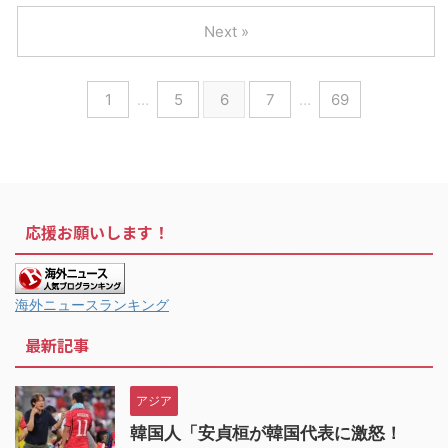
Next »
1
…
5
6
7
…
69
応援お願いします！
海外ニュースランキング
最新記事
アジア
韓国人「安貞桓が韓国代表に激怒！