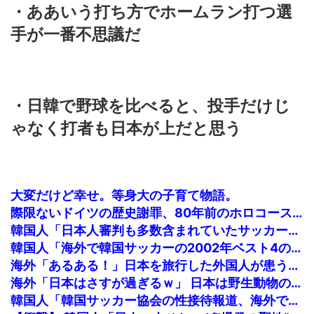
・ああいう打ち方でホームラン打つ選
手が一番不思議だ
・日韓で野球を比べると、投手だけじ
ゃなく打者も日本が上だと思う
大変だけど幸せ。等身大の子育て物語。
際限ないドイツの歴史謝罪、80年前のホロコースト被害者に賠償…「日本はドイツを見習え」
韓国人「日本人審判も多数含まれていたサッカー協会の衝撃的な接待リストに衝撃の声！」→「日本人審判の名前が次々と明るみに‥」
韓国人「海外で韓国サッカーの2002年ベスト4の実力は、実際にはどれくらい認められてるんだ…？（ブルブル」＝韓国の反応
海外「あるある！」日本を旅行した外国人が患う新たな症状「日本語PTSD」に海外が大騒ぎ
海外「日本はさすが過ぎるｗ」 日本は野生動物の喧嘩さえ可愛くなってしまうと世界が騒然
韓国人「韓国サッカー協会の性接待報道、海外でも大騒ぎに・・・2002年W杯4強の記録取り消しの声も」→「マジで国の恥だ」「2002年まで疑う価値があ...