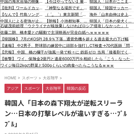
中国の海水浴場の映像があまりにも・・・
【今はやってない】審判への性接待疑惑、大韓サッカー協会が声明「現在は一切発生していない」「世界中のサッカー界関係者の皆さんにお詫び」
韓国人「日本がここまでの観光大国に発展した本当の理由がこちら…」→「昔から日本は愛されてた…（ﾌﾞﾙﾌﾞﾙ」＝韓国の反応
【批判】ワールドカップ決勝のハーフタイムショー、英紙｢BTSが出てきて悪夢かと思った｣
「神聖なる場所です」靖国神社、境内におけるコスプレや軍装の禁止を発表
韓国人「韓国サッカー協会の性接待報道、海外でも大騒ぎに・・・2002年W杯4強の記録取り消しの声も」→「マジで国の恥だ」「2002年まで疑う価値がある」「国民や国が築いた国格をサッカー選手が足で蹴り飛ばすね」
【なんで】竹島ソングを歌う韓国アイドルグループが待望の日本デビュー
（ ´_ゝ`）東京新聞「小池都知事、今年も虐〇された朝鮮人犠牲者らを追悼文を送付しない意向。10年連続」
海外「山本由伸は史上最高の日本人投手になれる？」
中国人による密漁が止まらない
【朗報】小池都知事、高市首相と会談し「墓地埋葬法」の改正を要請 国と都が連携し民間への指導強化を進める方向で一致
韓国人「日本の柴犬くん散歩中の暑さに耐えられなかった結果」
石破茂前総理「ウクライナが核放棄しなければロシア侵攻しなかった」！
【悲報】ロシア報道官「広島市長は毎年、ロシアを嫌悪する『偽りの呪文』を繰り返し、日本人をゾンビ化させている」と主張
蓮舫議員「蓮舫だから叩いていい、との報道に何度も向き合ってきました。悔しくても」
韓国人「最近の日本アニメ業界の勢力図を変えたと言われる作品がこちら…」→「こういうのが面白い…（ﾌﾞﾙﾌﾞﾙ」＝韓国の反応
佐藤二朗、橋本愛との騒動で主演映画が完全白紙へｗｗｗｗｗ
文在寅、航空未経験の娘婿を重役にして収賄で起訴された
韓国人「海外が想像する韓国人キャラクターのイメージがこちら・・・」
韓国人「韓国サッカー協会関係者が『不適切接待は慣行だった』と衝撃発言！日韓ワールドカップ4強にも疑いの視線が向けられる」
【韓国株】 7月のKOSPI 28.9％下落…通貨危機を超える過去最大の下げ幅
【韓国サッカー協会】外国人審判約10人に性的接待か 計1496回、約2億ウォン（約2200万円）
「猫が車を凝視してると思ったら、自分に見とれていた…」（動画）
海外「大谷翔平が勝ち越しの絶好機でダブルプレー…」
【速報】 中2男子、野球部の練習中に頭部を強打しCT検査→70代医師「問題ないです」→中学生〇亡「他人のCT画像みてました」
韓国のサッカー協会、W杯予選等を裁くために訪韓した外国人審判を「性接待」していた……大して強くもないチームが潤沢な予算を持ってりゃそうなるわな
16歳の清水空跳が100m10秒00を記録して桐生祥秀の高校記録を更新、海外陸上競技ファンも大衝撃（海外の反応）
海外「大谷翔平がドジャースでfWAR25.0到達！歴史的ペースに海外騒然…」
【悲報】 中国、橋の欄干が強風一発で粉々に 鉄筋ゼロ 当局「接着剤でくっつけただけ」「正常で、品質問題はない」
警察がスーパーで暴れる刃物男を射〇「発砲は適正か？」
海外「大谷翔平が1試合2発！完全に人間離れしているんだが…」
【衝撃】 ワイ、保険金2億円と遺産6000万円を相続したら「こう」なった・・・
【動画】タイのティパンコーン王子が日本人女性とデートか？
海外「大谷翔平がワールドシリーズ3連覇＆WSMVPなら歴代何位？海外ファンの答えがこちら」
ワイジ毎日2kgの野菜と500gくらいの肉食べたらこうなるｗｗｗ
【動画】これはお見事。中国重慶市で珍しい事故が撮影される。
「2年間、たぶん1日4回は握ってた」ラスベガスで買った3,000円のキーホルダーを調べたら
HOME
>
スポーツ
>
大谷翔平
>
フジテレビが金の卵を産む鶏を自ら絞め〇した模様、社運を賭けたドル箱コンテンツが御蔵入りになってしまい……
【悲報】 ロシアさん、ついに国民の財産を没収しはじめる
アジア
スポーツ
大谷翔平
韓国の反応
石破前首相を懐かしむ左派、「石破が日本国民から支持されまくっていた」と主張してしまうも……
スマホゲー業界、終わりの始まり…倒産件数が過去最多ペース「数億円かけても爆ﾀﾋ」
韓国人「日本の森下翔太が逆転スリーラ
角栓ニュルッ、歯茎グラグラ… 「気持ち悪いネット広告」への苦情が急増 [8/8]
ン…日本の打撃レベルが違いすぎる…ﾌﾞﾙ
韓国人「日本がここまでの観光大国に発展した本当の理由がこちら…」→「昔から日本は愛されてた…（ﾌﾞﾙﾌﾞﾙ」＝韓国の反応
韓国人「韓国サッカー協会の性接待報道、海外でも大騒ぎに・・・2002年W杯4強の記録取り消しの声も」→「マジで国の恥だ」「2002年まで疑う価値がある」「国民や国が築いた国格をサッカー選手が足で蹴り飛ばすね」
ﾌﾞﾙ」
韓国人「日本の柴犬くん散歩中の暑さに耐えられなかった結果」
韓国人「最近の日本アニメ業界の勢力図を変えたと言われる作品がこちら…」→「こういうのが面白い…（ﾌﾞﾙﾌﾞﾙ」＝韓国の反応