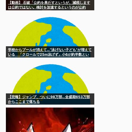
【動画】 石破「公約を果たすというが、減税します
は公約ではない。検討を加速するというのが公約
だ」
学校からプールが消えて…“泳げない子ども”が増えて
いる 「クロールで25m泳げず」小6が約半数とい
う衝撃 [8/5]
【悲報】ジャンプ、ついに98万部…全盛期653万部
からここまで落ちる