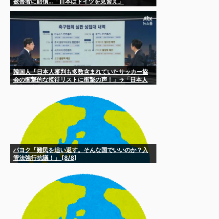
被害者に賠償…「日本はドイツを見習え」
韓国人「日本人審判も多数含まれていたサッカー協
会の衝撃的な接待リストに衝撃の声！」→「日本人
審判の名前が次々と明るみに‥」
パヨク「難民を追い返す。そんな国でいいのか？入
管法強行抗議！」 [8/8]