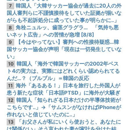
韓国人「大韓サッカー協会が過去に20人の外
7
国人審判らに不謹慎接待をしていた証拠が揃いな
がらも不起訴処分に成っていた事が明らかに‥」
角栓ニュルッ、歯茎グラグラ… 「気持ち悪
8
いネット広告」への苦情が急増 [8/8]
【今はやってない】審判への性接待疑惑…韓
9
国サッカー協会が声明「現在は一切発生していな
い」
韓国人「海外で韓国サッカーの2002年ベス
10
ト4の実力は、実際にはどれくらい認められてる
んだ…？（ブルブル」＝韓国の反応
海外「あるある！」日本を旅行した外国人が
11
患う新たな症状「日本語PTSD」に海外が大騒ぎ
韓国人「知られざる日本だけの半導体技術が
12
こちらです‥」→「サムスンがなければiPhoneが
作れないと信じていたのに‥」
「お父さんが私にいくら使おうと、あなたに
13
は関係ない」そう言われた妻が家計を分けた結