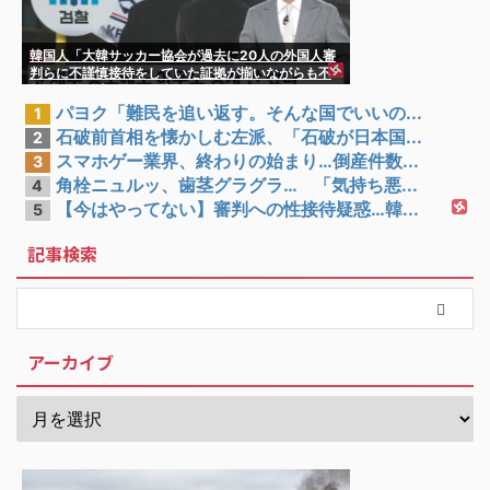
韓国人「大韓サッカー協会が過去に20人の外国人審
判らに不謹慎接待をしていた証拠が揃いながらも不
起訴処分に成っていた事が明らかに‥」
パヨク「難民を追い返す。そんな国でいいの...
1
石破前首相を懐かしむ左派、「石破が日本国...
2
スマホゲー業界、終わりの始まり…倒産件数...
3
角栓ニュルッ、歯茎グラグラ… 「気持ち悪...
4
【今はやってない】審判への性接待疑惑…韓...
5
記事検索
アーカイブ