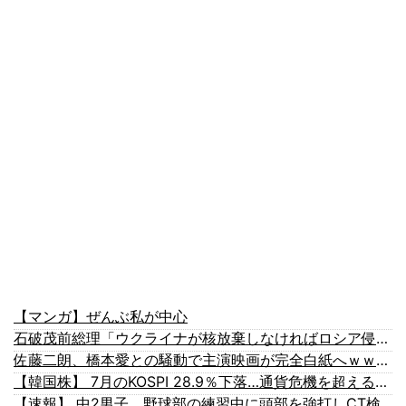
【マンガ】ぜんぶ私が中心
石破茂前総理「ウクライナが核放棄しなければロシア侵攻しなかった」！
佐藤二朗、橋本愛との騒動で主演映画が完全白紙へｗｗｗｗｗ
【韓国株】 7月のKOSPI 28.9％下落…通貨危機を超える過去最大の下げ幅
【速報】 中2男子、野球部の練習中に頭部を強打しCT検査→70代医師「問題ないです」→中学生死亡「他人のCT画像みてました」