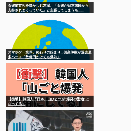
石破前首相を懐かしむ左派、「石破が日本国民から
支持されまくっていた」と主張してしまうも……
スマホゲー業界、終わりの始まり…倒産件数が過去最
多ペース「数億円かけても爆ﾀﾋ」
【衝撃】 韓国人「日本、山ひとつが”爆発の聖地”に
なってる」