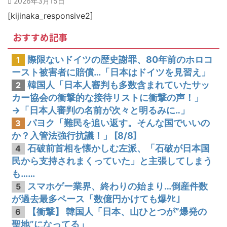
2026年3月15日
韓国人「韓国サッカー協会関係者が『不適切接待は慣行だった』と衝撃発言！日韓ワールドカップ4強にも疑いの視線が向けられる」
[kijinaka_responsive2]
おすすめ記事
際限ないドイツの歴史謝罪、80年前のホロコ
1
ースト被害者に賠償…「日本はドイツを見習え」
韓国人「日本人審判も多数含まれていたサッ
2
カー協会の衝撃的な接待リストに衝撃の声！」
→「日本人審判の名前が次々と明るみに‥」
パヨク「難民を追い返す。そんな国でいいの
3
か？入管法強行抗議！」 [8/8]
石破前首相を懐かしむ左派、「石破が日本国
4
民から支持されまくっていた」と主張してしまう
も……
スマホゲー業界、終わりの始まり…倒産件数
5
が過去最多ペース「数億円かけても爆ﾀﾋ」
【衝撃】 韓国人「日本、山ひとつが”爆発の
6
聖地”になってる」