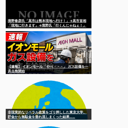
境野春彦氏「高市は熊本現地へ行け！」→高市首相
「現地に行きます」→境野氏「行くんじゃねぇ！」
【速報】 イオンモール「やべ・・・」 ガス設備を一
斉点検開始
非現実的なリベラル政策をゴリ押しした東京大学、
貯金から無駄金を垂れ流しまくった結果……