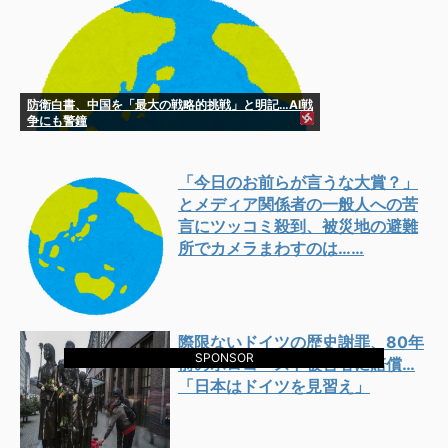
防衛白書、中国を「最大の戦略的挑戦」と明記…AI戦
争にも警鐘
「今日のお前らが言うな大賞？」
とメディア関係者の一般人への苦
言にツッコミ殺到、被災地の避難
所でカメラまわすのは……
際限ないドイツの歴史謝罪、80年
SPONSOR
前のホロコースト被害者に賠償…
「日本はドイツを見習え」