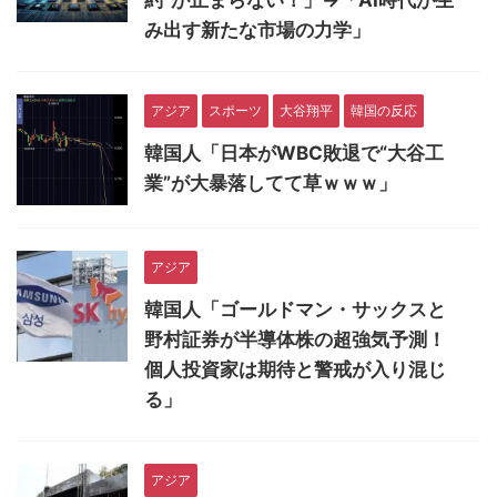
約”が止まらない！」→「AI時代が生
み出す新たな市場の力学」
アジア
スポーツ
大谷翔平
韓国の反応
韓国人「日本がWBC敗退で“大谷工
業”が大暴落してて草ｗｗｗ」
アジア
韓国人「ゴールドマン・サックスと
野村証券が半導体株の超強気予測！
個人投資家は期待と警戒が入り混じ
る」
アジア