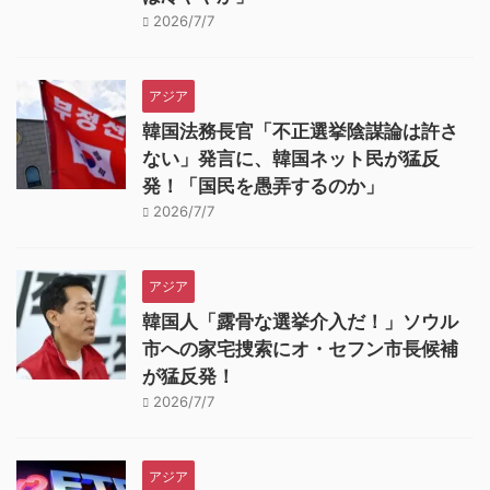
2026/7/7
アジア
韓国法務長官「不正選挙陰謀論は許さ
ない」発言に、韓国ネット民が猛反
発！「国民を愚弄するのか」
2026/7/7
アジア
韓国人「露骨な選挙介入だ！」ソウル
市への家宅捜索にオ・セフン市長候補
が猛反発！
2026/7/7
アジア