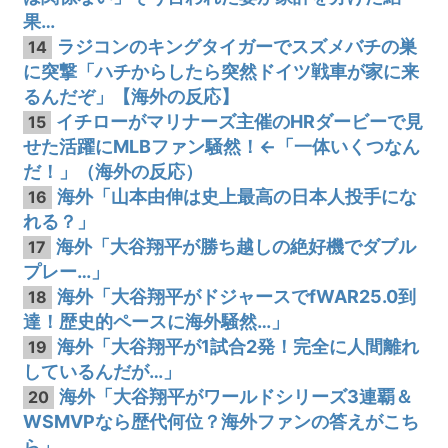
果…
ラジコンのキングタイガーでスズメバチの巣
14
に突撃「ハチからしたら突然ドイツ戦車が家に来
るんだぞ」【海外の反応】
イチローがマリナーズ主催のHRダービーで見
15
せた活躍にMLBファン騒然！←「一体いくつなん
だ！」（海外の反応）
海外「山本由伸は史上最高の日本人投手にな
16
れる？」
海外「大谷翔平が勝ち越しの絶好機でダブル
17
プレー…」
海外「大谷翔平がドジャースでfWAR25.0到
18
達！歴史的ペースに海外騒然…」
海外「大谷翔平が1試合2発！完全に人間離れ
19
しているんだが…」
海外「大谷翔平がワールドシリーズ3連覇＆
20
WSMVPなら歴代何位？海外ファンの答えがこち
ら」