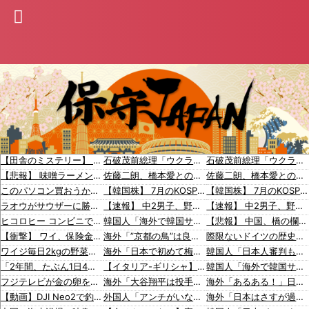
【田舎のミステリー】 タヌキが人間に化ける説、これ多分マジ
石破茂前総理「ウクライナが核放棄しなければロシア侵攻しなかった」！
石破茂前総理「ウクライナが核放棄しなければロシア侵攻しなかった」！
【悲報】 味噌ラーメンで行列、出来ない
佐藤二朗、橋本愛との騒動で主演映画が完全白紙へｗｗｗｗｗ
佐藤二朗、橋本愛との騒動で主演映画が完全白紙へｗｗｗｗｗ
このパソコン買おうか迷ってるから背中を刺してくれｗｗｗ
【韓国株】 7月のKOSPI 28.9％下落…通貨危機を超える過去最大の下げ幅
【韓国株】 7月のKOSPI 28.9％下落…通貨危機を超える過去最大の下げ幅
ラオウがサウザーに勝てないって信じられないんだが…
【速報】 中2男子、野球部の練習中に頭部を強打しCT検査→70代医師「問題ないです」→中学生〇亡「他人のCT画像みてました」
【速報】 中2男子、野球部の練習中に頭部を強打しCT検査→70代医師「問題ないです」→中学生〇亡「他人のCT画像みてました」
ヒコロヒー コンビニで割引おにぎりは〝絶対買わない〟理由
韓国人「海外で韓国サッカーの2002年ベスト4の実力は、実際にはどれくらい認められてるんだ…？（ﾌﾞﾙﾌﾞﾙ」＝韓国の反応
【悲報】 中国、橋の欄干が強風一発で粉々に 鉄筋ゼロ 当局「接着剤でくっつけただけ」「正常で、品質問題はない」
【衝撃】 ワイ、保険金2億円と遺産6000万円を相続したら「こう」なった・・・
海外「”京都の鳥”は良いぞ」小規模だけどお勧めな日本の観光名所／お店に対する海外の反応
際限ないドイツの歴史謝罪、80年前のホロコースト被害者に賠償…「日本はドイツを見習え」
ワイジ毎日2kgの野菜と500gくらいの肉食べたらこうなるｗｗｗ
海外「日本で初めて梅干しなるものを食べた」日本旅行で食べた変わった食べ物に対する海外の反応
韓国人「日本人審判も多数含まれていたサッカー協会の衝撃的な接待リストに衝撃の声！」→「日本人審判の名前が次々と明るみに‥」
「2年間、たぶん1日4回は握ってた」ラスベガスで買った3,000円のキーホルダーを調べたら
【イタリア-ギリシャ】古代からのライバル関係【ポーランドボール】
韓国人「海外で韓国サッカーの2002年ベスト4の実力は、実際にはどれくらい認められてるんだ…？（ブルブル」＝韓国の反応
フジテレビが金の卵を産む鶏を自ら絞め〇した模様、社運を賭けたドル箱コンテンツが御蔵入りになってしまい……
海外「大谷翔平は投手としてどれくらいすごいの？野球初心者のおれに教えて」目の肥えたMLBファンが語る評価は・・・【海外の反応】
海外「あるある！」日本を旅行した外国人が患う新たな症状「日本語PTSD」に海外が大騒ぎ
【動画】DJI Neo2で釣りの自撮りをしようとした男の悲劇（ノ∇`）
外国人「アンチがいない女性アニメキャラといえば誰が思い浮かぶ？」
海外「日本はさすが過ぎるｗ」 日本は野生動物の喧嘩さえ可愛くなってしまうと世界が騒然