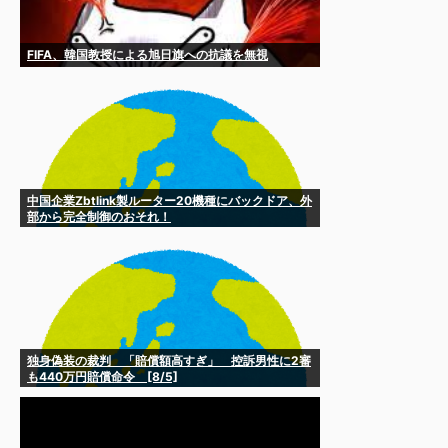
FIFA、韓国教授による旭日旗への抗議を無視
中国企業Zbtlink製ルーター20機種にバックドア、外
部から完全制御のおそれ！
独身偽装の裁判 「賠償額高すぎ」 控訴男性に2審
も440万円賠償命令 [8/5]