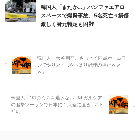
韓国人「またか…」ハンファエアロ
スペースで爆発事故、5名死亡→損傷
激しく身元特定も困難
韓国人「大谷翔平、さっそく同点ホームラ
ンでやり返す…やっぱり野球の神だｗｗ
ｗ」
韓国人「1球のミスを逃さない…M.ガルシア
の追撃ツーランで日本に１点差に迫る…ﾌﾞﾙ
ﾌﾞﾙ」