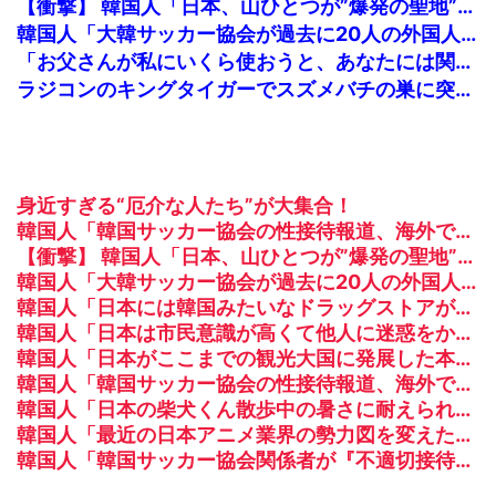
【衝撃】 韓国人「日本、山ひとつが”爆発の聖地”になってる」
韓国人「大韓サッカー協会が過去に20人の外国人審判らに不謹慎接待をしていた証拠が揃いながらも不起訴処分に成っていた事が明らかに‥」
「お父さんが私にいくら使おうと、あなたには関係ない」そう言われた妻が家計を分けた結果…
ラジコンのキングタイガーでスズメバチの巣に突撃「ハチからしたら突然ドイツ戦車が家に来るんだぞ」【海外の反応】
身近すぎる“厄介な人たち”が大集合！
韓国人「韓国サッカー協会の性接待報道、海外でも大騒ぎに・・・2002年W杯4強の記録取り消しの声も」→「マジで国の恥だ」「2002年まで疑う価値があ...
【衝撃】 韓国人「日本、山ひとつが”爆発の聖地”になってる」
韓国人「大韓サッカー協会が過去に20人の外国人審判らに不謹慎接待をしていた証拠が揃いながらも不起訴処分に成っていた事が明らかに‥」
韓国人「日本には韓国みたいなドラッグストアがないので韓国が羨ましくて羨ましくて仕方がないんだそうです」
韓国人「日本は市民意識が高くて他人に迷惑をかけないというけど、実際の現地の様子がこちら・・・」
韓国人「日本がここまでの観光大国に発展した本当の理由がこちら…」→「昔から日本は愛されてた…（ﾌﾞﾙﾌﾞﾙ」＝韓国の反応
韓国人「韓国サッカー協会の性接待報道、海外でも大騒ぎに・・・2002年W杯4強の記録取り消しの声も」→「マジで国の恥だ」「2002年まで疑う価値がある」「国民や国が築いた国格をサッカー選手が足で蹴り飛ばすね」
韓国人「日本の柴犬くん散歩中の暑さに耐えられなかった結果」
韓国人「最近の日本アニメ業界の勢力図を変えたと言われる作品がこちら…」→「こういうのが面白い…（ﾌﾞﾙﾌﾞﾙ」＝韓国の反応
韓国人「韓国サッカー協会関係者が『不適切接待は慣行だった』と衝撃発言！日韓ワールドカップ4強にも疑いの視線が向けられる」