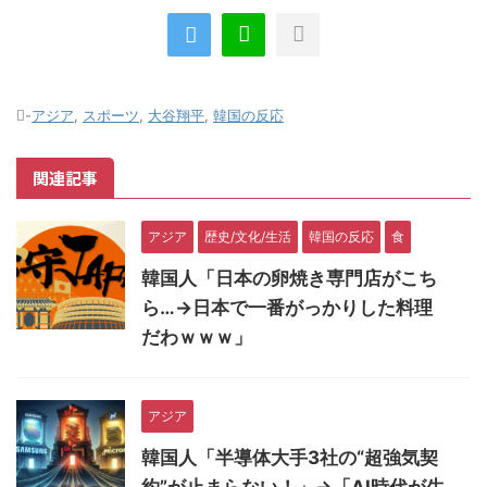
-
アジア
,
スポーツ
,
大谷翔平
,
韓国の反応
関連記事
アジア
歴史/文化/生活
韓国の反応
食
韓国人「日本の卵焼き専門店がこち
ら…→日本で一番がっかりした料理
だわｗｗｗ」
アジア
韓国人「半導体大手3社の“超強気契