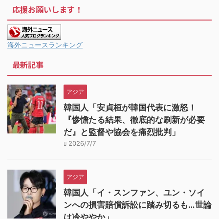
応援お願いします！
海外ニュースランキング
最新記事
アジア
韓国人「安貞桓が韓国代表に激怒！
『惨憺たる結果、徹底的な刷新が必要
だ』と監督や協会を痛烈批判」
2026/7/7
アジア
韓国人「イ・スンファン、ユン・ソイ
ンへの損害賠償訴訟に踏み切るも…世論
は冷ややか」