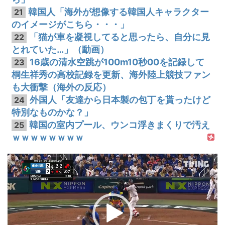
韓国人「海外が想像する韓国人キャラクター
21
のイメージがこちら・・・」
「猫が車を凝視してると思ったら、自分に見
22
とれていた…」（動画）
16歳の清水空跳が100m10秒00を記録して
23
桐生祥秀の高校記録を更新、海外陸上競技ファン
も大衝撃（海外の反応）
外国人「友達から日本製の包丁を貰ったけど
24
特別なものかな？」
韓国の室内プール、ウンコ浮きまくりで汚え
25
ｗｗｗｗｗｗｗｗ
動
画
プ
レ
ー
ヤ
ー