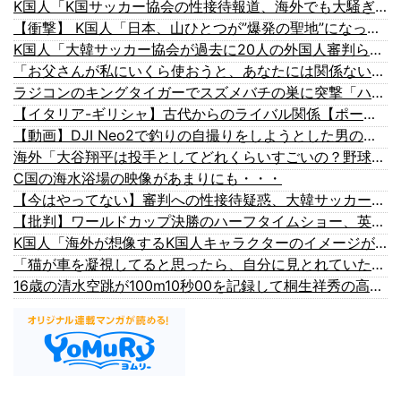
K国人「K国サッカー協会の性接待報道、海外でも大騒ぎに・・・2002年W杯4強の記録取り消しの声も」→「マジで国の恥だ」「2002年まで疑う価値があ...
【衝撃】 K国人「日本、山ひとつが”爆発の聖地”になってる」
K国人「大韓サッカー協会が過去に20人の外国人審判らに不謹慎接待をしていた証拠が揃いながらも不起訴処分に成っていた事が明らかに‥」
「お父さんが私にいくら使おうと、あなたには関係ない」そう言われた妻が家計を分けた結果…
ラジコンのキングタイガーでスズメバチの巣に突撃「ハチからしたら突然ドイツ戦車が家に来るんだぞ」【海外の反応】
【イタリア-ギリシャ】古代からのライバル関係【ポーランドボール】
【動画】DJI Neo2で釣りの自撮りをしようとした男の悲劇（ノ∇`）
海外「大谷翔平は投手としてどれくらいすごいの？野球初心者のおれに教えて」目の肥えたMLBファンが語る評価は・・・【海外の反応】
C国の海水浴場の映像があまりにも・・・
【今はやってない】審判への性接待疑惑、大韓サッカー協会が声明「現在は一切発生していない」「世界中のサッカー界関係者の皆さんにお詫び」
【批判】ワールドカップ決勝のハーフタイムショー、英紙｢BTSが出てきて悪夢かと思った｣
K国人「海外が想像するK国人キャラクターのイメージがこちら・・・」
「猫が車を凝視してると思ったら、自分に見とれていた…」（動画）
16歳の清水空跳が100m10秒00を記録して桐生祥秀の高校記録を更新、海外陸上競技ファンも大衝撃（海外の反応）