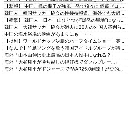
【悲報】 中国、橋の欄干が強風一発で粉々に 鉄筋ゼロ 当局「接着剤でくっつけただけ」「正常で、品質問題はない」
韓国人「韓国サッカー協会の性接待報道、海外でも大騒ぎに・・・2002年W杯4強の記録取り消しの声も」→「マジで国の恥だ」「2002年まで疑う価値があ...
【衝撃】 韓国人「日本、山ひとつが”爆発の聖地”になってる」
韓国人「大韓サッカー協会が過去に20人の外国人審判らに不謹慎接待をしていた証拠が揃いながらも不起訴処分に成っていた事が明らかに‥」
中国の海水浴場の映像があまりにも・・・
【批判】ワールドカップ決勝のハーフタイムショー、英紙｢BTSが出てきて悪夢かと思った｣
【なんで】竹島ソングを歌う韓国アイドルグループが待望の日本デビュー
海外「山本由伸は史上最高の日本人投手になれる？」
海外「大谷翔平が勝ち越しの絶好機でダブルプレー…」
海外「大谷翔平がドジャースでfWAR25.0到達！歴史的ペースに海外騒然…」