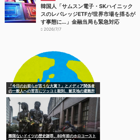
韓国人「サムスン電子・SKハイニック
スのレバレッジETFが世界市場を揺るが
す事態に…」金融当局も緊急対応
2026/7/7
「今日のお前らが言うな大賞？」とメディア関係者
の一般人への苦言にツッコミ殺到、被災地の避難所
でカメラまわすのは……
際限ないドイツの歴史謝罪、80年前のホロコースト