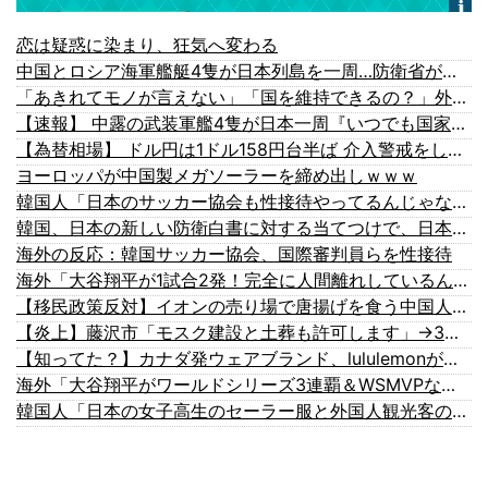
恋は疑惑に染まり、狂気へ変わる
中国とロシア海軍艦艇4隻が日本列島を一周…防衛省が全航路を公開！
「あきれてモノが言えない」「国を維持できるの？」外国人の永住許可要件の厳格化で在日中国人の本音は？
【速報】 中露の武装軍艦4隻が日本一周『いつでも国家沈没させられるぞ』
【為替相場】 ドル円は1ドル158円台半ば 介入警戒をしつつ円売りが続行
ヨーロッパが中国製メガソーラーを締め出しｗｗｗ
韓国人「日本のサッカー協会も性接待やってるんじゃないですか？」
韓国、日本の新しい防衛白書に対する当てつけで、日本の制止も聞かず日本の領土で軍事訓練を強行
海外の反応：韓国サッカー協会、国際審判員らを性接待
海外「大谷翔平が1試合2発！完全に人間離れしているんだが…」
【移民政策反対】イオンの売り場で唐揚げを食う中国人の子供
【炎上】藤沢市「モスク建設と土葬も許可します」→3万人の反対署名も却下
【知ってた？】カナダ発ウェアブランド、lululemonが日本でオープン→店名は日本差別からできた？
海外「大谷翔平がワールドシリーズ3連覇＆WSMVPなら歴代何位？海外ファンの答えがこちら」
韓国人「日本の女子高生のセーラー服と外国人観光客の関係性」