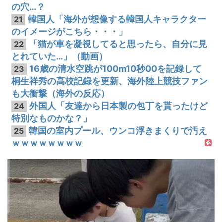
の穴…？
韓国人「海外が想像する韓国人キャラクター
21
のイメージがこちら・・・」
「猫が車を凝視してると思ったら、自分に見
22
とれていた…」（動画）
16歳の清水空跳が100m10秒00を記録して
23
桐生祥秀の高校記録を更新、海外陸上競技ファン
も大衝撃（海外の反応）
外国人「友達から日本製の包丁を貰ったけど
24
特別なものかな？」
韓国の室内プール、ウンコ浮きまくりで汚え
25
ｗｗｗｗｗｗｗｗ
動
画
プ
レ
ー
ヤ