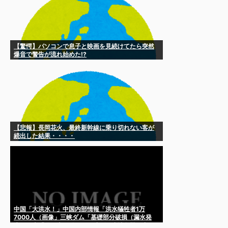
【驚愕】パソコンで息子と映画を見続けてたら突然
爆音で警告が流れ始めた!?
【悲報】長岡花火、最終新幹線に乗り切れない客が
続出した結果・・・・
中国「大洪水！」中国内部情報「洪水犠牲者1万
7000人（画像」三峡ダム「基礎部分破損（漏水発
生」日本「遂に山が動く（三峡ダム崩壊危機」中国