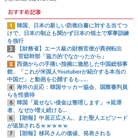
韓国人「MLBで日本人より韓国人選手のほうがこの能力だけは上だよね」
おすすめ記事
韓国、日本の新しい防衛白書に対する当てつ
1
けで、日本の制止も聞かず日本の領土で軍事訓練
を強行
【財務省】エース級の財務官僚が異例転出
2
へ 官邸幹部「協力的でなかったから」
西側からの手痛い指摘に激怒した中国総領事
3
館、「これが米国人Youtuberが紹介する本当の
中国だ」と動画を公開するも……
海外の反応：韓国サッカー協会、国際審判員
4
らを性接待
韓国「返せない借金は整理します」→延滞
5
者、なぜか増え続ける…
【朗報】中居正広さん、また聖人エピソード
6
が追加されるｗｗｗｗｗ
【朗報】移民さんの価値、発表される
7