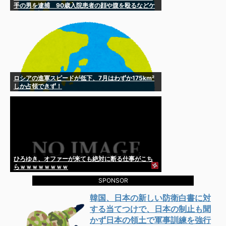
手の男を逮捕 90歳入院患者の顔や腹を殴るなどケ
ガさせた疑い [8/6]
ロシアの進軍スピードが低下、7月はわずか175km²
しか占領できず！
ひろゆき、オファーが来ても絶対に断る仕事がこち
らｗｗｗｗｗｗｗｗ
SPONSOR
韓国、日本の新しい防衛白書に対
する当てつけで、日本の制止も聞
かず日本の領土で軍事訓練を強行