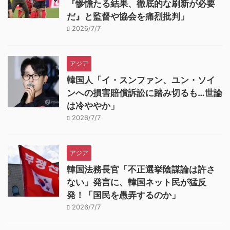
『惨憺たる結果、徹底的な刷新が必要
だ』と監督や協会を痛烈批判」
2026/7/7
アジア
韓国人「イ・スンファン、ユン・ソイ
ンへの損害賠償訴訟に踏み切るも…世論
は冷ややか」
2026/7/7
アジア
韓国法務長官「不正選挙陰謀論は許さ
ない」発言に、韓国ネット民が猛反
発！「国民を愚弄するのか」
2026/7/7