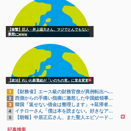
【衝撃】巨人・井上温大さん、マジでとんでもない
事態にwww
【政治】れいわ新選組が「いのちの党」に党名変更
【財務省】エース級の財務官僚が異例転出へ...
1
西側からの手痛い指摘に激怒した中国総領事...
2
韓国「返せない借金は整理します」→延滞者...
3
イチローさん「僕は本を読まない。好きなア...
4
【朗報】中居正広さん、また聖人エピソード...
5
記事検索