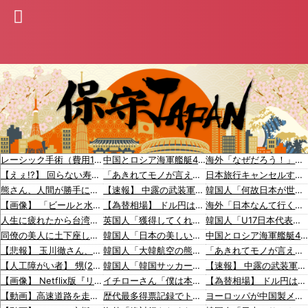
レーシック手術（費用10万円、視力2.0になる、成功率95%）←これをしない理由ｗｗ
中国とロシア海軍艦艇4隻が日本列島を一周…防衛省が全航路を公開！
海外「なぜだろう！」日本が米国経済にトドメを刺さない本当の理由に海外が大騒ぎ
【えぇ!?】 回らない寿司屋で、彼氏が寿司に “醤油” つけてた→私「は？30にもなって、醤油つけるとか恥ずかしい！ドン引き！低レベル!! 回転寿司しか行ったことない人はこれだから…」
「あきれてモノが言えない」「国を維持できるの？」外国人の永住許可要件の厳格化で在日中国人の本音は？
日本旅行キャンセルすべきか…1万年ぶり史上最大級の火山の兆し＝韓国の反応
熊さん、人間が勝手に山壊した結果〇されてしまう…これ半分虐〇だろ
【速報】 中露の武装軍艦4隻が日本一周『いつでも国家沈没させられるぞ』
韓国人「何故日本が世界を魅了し続け観光大国になったのか？その理由がこちら‥」→「文化的なソフトパワーが凄い」
【画像】 「ビールと水を交互に飲まないと倒れるグラス」発売
【為替相場】 ドル円は1ドル158円台半ば 介入警戒をしつつ円売りが続行
海外「日本なんて行くんじゃなかった…」 日本を知ってしまったディズニー信者、帰国後『本家』に失望する事態に
人生に疲れたから台湾を一周してきた
英国人「獲得してくれ」上田綺世、ブライトン移籍が浮上！三笘薫との日本代表ホットライン実現!?現地サポ大興奮！「勘弁してくれ」と危惧される懸念点とは!?【海外の反応】
韓国人「U17日本代表、決勝で中国を破りアジア杯優勝（通算5回目・最多優勝国）」→「韓国は8強で落ちたのに・・・もう越えられない壁になってしまったね」「韓国は監督の問題が大きい」「日本はもうどんなに精神勝利したところで超えられない壁である」
同僚の美人に土下座して必〇に頼んだらこうなるｗｗｗ
韓国人「日本の美しい街並みを韓国化した結果をご覧ください・・・」
中国とロシア海軍艦艇4隻が日本列島を一周…防衛省が全航路を公開
【悲報】 玉川徹さん、警官の発泡での包丁男〇亡に「絶対に〇刑にならない罪なのに警察が〇刑にした！」 → 元警官のマジレスがコチラ → ………
韓国人「大韓航空の熊本地震飲料水支援に対する日本人の反応をご覧ください・・・」→「」
「あきれてモノが言えない」「国を維持できるの？」外国人の永住許可要件の厳格化で在日中国人の本音は？
【人工障がい者】 甥(28)「両親が亡くなったんで僕のこと引き取ってほしいんですけど！」なんでいい年したヒキニートを引き取らなきゃいけないんだ...
韓国人「韓国サッカー協会が行った国際試合の性的接待の全容がこちら…」→「完全に買収してる…（ﾌﾞﾙﾌﾞﾙ」＝韓国の反応
【速報】 中露の武装軍艦4隻が日本一周『いつでも国家沈没させられるぞ』
【画像】 Netflix版『リボンの騎士』、とんでもない事になるｗｗｗｗｗ
イチローさん「僕は本を読まない。好きなアニメはドラゴンボール」【海外の反応】
【為替相場】 ドル円は1ドル158円台半ば 介入警戒をしつつ円売りが続行
【動画】高速道路を走行中の車からリアガラスが飛んでくる事故(ﾟoﾟ)
歴代最多得票記録でトップ当選の河合ゆうすけ市議、埼玉知事選（来年８月）に立候補表明！「埼玉県の外国人問題を解決するには、知事選で保守の政治家が立ち上がるしかない」保守一本化を訴え
ヨーロッパが中国製メガソーラーを締め出しｗｗｗ