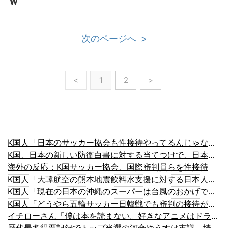
ｗ
次のページへ >
<
1
2
>
K国人「日本のサッカー協会も性接待やってるんじゃないですか？」
K国、日本の新しい防衛白書に対する当てつけで、日本の制止も聞かず日本の領土で軍事訓練を強行
海外の反応：K国サッカー協会、国際審判員らを性接待
K国人「大韓航空の熊本地震飲料水支援に対する日本人の反応をご覧ください・・・」→「」
K国人「現在の日本の沖縄のスーパーは台風のおかげでこうなりました」
K国人「どうやら五輪サッカー日韓戦でも審判の接待があった模様…」→「メダル剥奪なのでは…？（ブルブル」＝K国の反応
イチローさん「僕は本を読まない。好きなアニメはドラゴンボール」【海外の反応】
歴代最多得票記録でトップ当選の河合ゆうすけ市議、埼玉知事選（来年８月）に立候補表明！「埼玉県の外国人問題を解決するには、知事選で保守の政治家が立ち上がるしかない」保守一本化を訴え