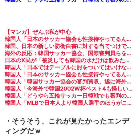
【マンガ】ぜんぶ私が中心
韓国人「日本のサッカー協会も性接待やってるんじゃないですか？」
韓国、日本の新しい防衛白書に対する当てつけで、日本の制止も聞かず日本の領土で軍事訓練を強行
海外の反応：韓国サッカー協会、国際審判員らを性接待
日本のX民が「被災しても韓国の水だけは飲みたくない」と投稿したのが韓国にバレてしまうw
韓国人「日本ではテーブルに肘をついてはいけない？日本の食事マナーが想像以上に厳格すぎて韓国人が衝撃！」→「これが日本の食事マナーか？‥」
韓国人「日本のサッカー協会も性接待やってるんじゃないですか？」
韓国人「韓国サッカー協会の審判買収、遂に海外でも話題に…」→「2002年の栄光まで疑われる…（ﾌﾞﾙﾌﾞﾙ」＝韓国の反応
韓国人「今海外で韓国2002W杯ベスト4も怪しいと言われてるよ！性接待がバレちゃったからね」
韓国人「どうやら五輪サッカー日韓戦でも審判の接待があった模様…」→「メダル剥奪なのでは…？（ﾌﾞﾙﾌﾞﾙ」＝韓国の反応
韓国人「MLBで日本人より韓国人選手のほうがこの能力だけは上だよね」
・そうそう、これが見たかったエンデ
ィングだｗ