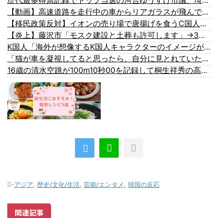
【動画】高速道路を走行中の車からリアガラスが飛んでくる事故(ﾟoﾟ)
【移民政策反対】イオンの売り場で唐揚げを食うC国人の子供
【炎上】藤沢市「モスク建設と土葬も許可します」→3万人の反対署名も却下
K国人「海外が想像するK国人キャラクターのイメージがこちら・・・」
「猫が車を凝視してると思ったら、自分に見とれていた…」（動画）
16歳の清水空跳が100m10秒00を記録して桐生祥秀の高校記録を更新、海外陸上競技ファンも大衝撃（海外の反応）
-
アジア
,
歴史/文化/生活
,
芸能/エンタメ
,
韓国の反応
関連記事