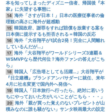
本を知ってしまったディズニー信者、帰国後『本
家』に失望する事態に
海外「さすが日本！」日本の医療従事者の倫
14
理観の高さに海外が超感動
韓国政府、謝罪をすれば賠償を放棄する案を
15
日本側に提示するも拒否される＝韓国の反応
海外「大谷翔平が1試合2発！完全に人間離れ
16
しているんだが…」
海外「大谷翔平がワールドシリーズ3連覇＆
17
WSMVPなら歴代何位？海外ファンの答えがこち
ら」
韓国人「広告塔としても活躍…」大谷翔平が
18
『日立建機』ブランドアンバサダーに就任、来年
4月に社名変更で国内外へ発信へ
韓国人「日本旅行へ行ったら、絶対に若いう
19
ちにやっておいた方がいいことがこちら・・・」
海外「親が買った覚えのないプレゼントが山
20
積みなのに誰も騒がない」サンタ映画最大の設定