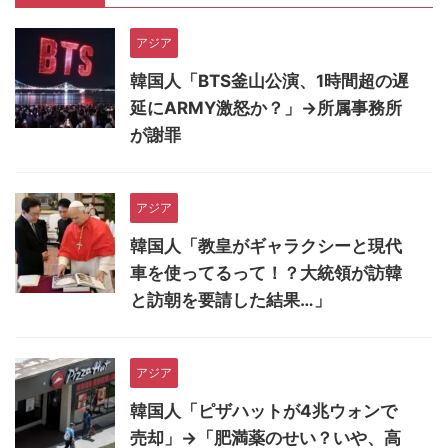
アジア
韓国人「BTS釜山公演、1時間超の遅
延にARMY激怒か？」→所属事務所
が謝罪
アジア
韓国人「教皇がギャラクシーと現代
車を使ってるって！？大統領が訪韓
と訪朝を要請した結果…」
アジア
韓国人「ピザハットが4兆ウォンで
売却」→「肥満薬のせい？いや、高