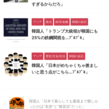
すぎるからだろ」
アジア
政治
経済/金融
韓国の反応
韓国人「トランプ大統領が韓国にも
25%の鉄鋼関税を…ﾌﾞﾙﾌﾞﾙ」
アジア
歴史/文化/生活
韓国の反応
韓国人「日本がめちゃくちゃ羨まし
いと思う点がこちら…ﾌﾞﾙﾌﾞﾙ」
韓国人「日本で暮らしても最後まで難しか
ったのは“名前”と“擬音語”だった」