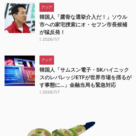
アジア
韓国人「露骨な選挙介入だ！」ソウル
市への家宅捜索にオ・セフン市長候補
が猛反発！
2026/7/7
アジア
韓国人「サムスン電子・SKハイニック
スのレバレッジETFが世界市場を揺るが
す事態に…」金融当局も緊急対応
2026/7/7