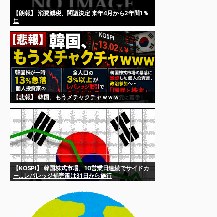
【朗報】 消費減税、閣議決定 来年4月から2年間1％
に
【悲報】 韓国、もうメチャクチャｗｗｗ
【KOSPI】 韓国株式市場、10営業日連続でサイドカ
ー…レバレッジ補完策は31日から施行