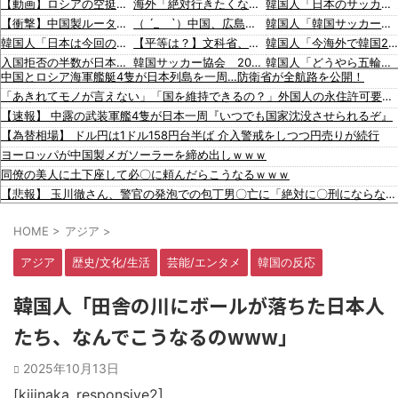
【動画】ロシアの空挺兵、パラシュートが開かずに墜落してしまう。
海外「絶対行きたくない国は？」かなりの割合であの国を挙げられる結果に【海外の反応】
韓国人「日本のサッカー協会も性接待やってるんじゃないですか？」
【衝撃】中国製ルーター20機種にバックドア発見！ ネットに繋ぐだけで35秒ごとに中国のサーバーと通信
（ ´_ゝ`）中国、広島原爆投下から８１年を迎えたことを受け「日本は原爆被害者の立場で同情を買おうとするのを止めろ」
韓国人「韓国サッカー協会の審判買収、遂に海外でも話題に…」→「2002年の栄光まで疑われる…（ﾌﾞﾙﾌﾞﾙ」＝韓国の反応
韓国人「日本は今回の地震でも段ボールベッドを出してきたので後進国なのは変わらないようです」
【平等は？】文科省、若手女性研究者支援のため大学に補助金交付（年間最大5000万円）「将来のリーダーとして活躍する（女性の）人材を輩出したい」
韓国人「今海外で韓国2002W杯ベスト4も怪しいと言われてるよ！性接待がバレちゃったから
入国拒否の半数が日本人!? 「オーストラリアで日本人女性が売春」
韓国サッカー協会 2011～12年に外国人審判員・監督官ら10数人を性接待（W杯予選、五輪予選が含まれる）国会議員が事実確認
韓国人「どうやら五輪サッカー日韓戦でも審判の接待があった模様…」→「メダル剥奪なのでは…？（ﾌﾞﾙﾌﾞﾙ」＝韓国の反応
中国とロシア海軍艦艇4隻が日本列島を一周…防衛省が全航路を公開！
韓国人「株でお金を失ったのはイ・ジェミョンのせいだ！」として支持率が右肩下がりに……まあ、本当にその側面があるので救えないんですが
SpaceX、米国防関連技術保護を重視し供給連鎖から中国系を完全排除へ 供給業者に「中国籍人員をSpaceX向けの生産に関わらせないこと」「中国製の設備・部品を使わないこと」を要求し監査実施
韓国人「MLBで日本人より韓国人選手のほうがこの能力だけは上だよね」
「あきれてモノが言えない」「国を維持できるの？」外国人の永住許可要件の厳格化で在日中国人の本音は？
【動画】両方馬鹿（笑）ミニストップでトラックと衝突したドラレコが（ノ∇`）
韓国人「海外が想像する韓国人キャラクターのイメージがこちら・・・」
海外「大谷翔平が1試合2発！完全に人間離れしているんだが…」
【速報】 中露の武装軍艦4隻が日本一周『いつでも国家沈没させられるぞ』
【移民政策反対】イオンの売り場で唐揚げを食う中国人の子供
「猫が車を凝視してると思ったら、自分に見とれていた…」（動画）
海外「大谷翔平がワールドシリーズ3連覇＆WSMVPなら歴代何位？海外ファンの答えがこちら」
【為替相場】 ドル円は1ドル158円台半ば 介入警戒をしつつ円売りが続行
【炎上】藤沢市「モスク建設と土葬も許可します」→3万人の反対署名も却下
16歳の清水空跳が100m10秒00を記録して桐生祥秀の高校記録を更新、海外陸上競技ファンも大衝撃（海外の反応）
韓国人「日本の女子高生のセーラー服と外国人観光客の関係性」
ヨーロッパが中国製メガソーラーを締め出しｗｗｗ
【知ってた？】カナダ発ウェアブランド、lululemonが日本でオープン→店名は日本差別からできた？
韓国人「広告塔としても活躍…」大谷翔平が『日立建機』ブランドアンバサダーに就任、来年4月に社名変更で国内外へ発信へ
同僚の美人に土下座して必〇に頼んだらこうなるｗｗｗ
イスラム指導者が授業!? 憲法違反だと批判〇到【さくらの解説】
韓国人「日本旅行へ行ったら、絶対に若いうちにやっておいた方がいいことがこちら・・・」
【悲報】 玉川徹さん、警官の発泡での包丁男〇亡に「絶対に〇刑にならない罪なのに警察が〇刑にした！」 → 元警官のマジレスがコチラ → ………
91歳女性の遺体を遺棄したベトナム国籍の男が逮捕されました #移民 #外国人
【人工障がい者】 甥(28)「両親が亡くなったんで僕のこと引き取ってほしいんですけど！」なんでいい年したヒキニートを引き取らなきゃいけないんだ...
HOME
>
アジア
>
【画像】 Netflix版『リボンの騎士』、とんでもない事になるｗｗｗｗｗ
【放送事故】 昔のドラマのレ◯プシーン、今見るとアウトすぎる・・・
アジア
歴史/文化/生活
芸能/エンタメ
韓国の反応
【芸能】愛煙家・岸谷蘭丸「喫煙者の権利がマジで侵害されてる」と私見 「いくら税金を我々が払ってるんだと」
【国際】アメリカには「膨大な量の兵器がある」トランプ氏が主張 在庫枯渇の報道受け
韓国人「田舎の川にボールが落ちた日本人
高市首相の熊本視察動画にケチを付けたタレント、「正体バレバレよな」と黒電話の呼び方であっさりと……
たち、なんでこうなるのwww」
韓国人「日本のサッカー協会も性接待やってるんじゃないですか？」
韓国人「韓国サッカー協会の審判買収、遂に海外でも話題に…」→「2002年の栄光まで疑われる…（ﾌﾞﾙﾌﾞﾙ」＝韓国の反応
2025年10月13日
韓国人「今海外で韓国2002W杯ベスト4も怪しいと言われてるよ！性接待がバレちゃったからね」
韓国人「どうやら五輪サッカー日韓戦でも審判の接待があった模様…」→「メダル剥奪なのでは…？（ﾌﾞﾙﾌﾞﾙ」＝韓国の反応
[kijinaka_responsive2]