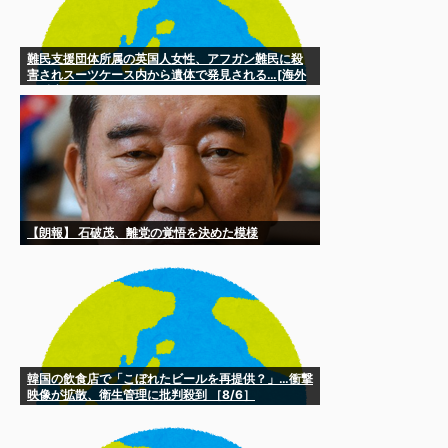
難民支援団体所属の英国人女性、アフガン難民に殺
害されスーツケース内から遺体で発見される…[海外
の反応]
【朗報】 石破茂、離党の覚悟を決めた模様
韓国の飲食店で「こぼれたビールを再提供？」…衝撃
映像が拡散、衛生管理に批判殺到 ［8/6］