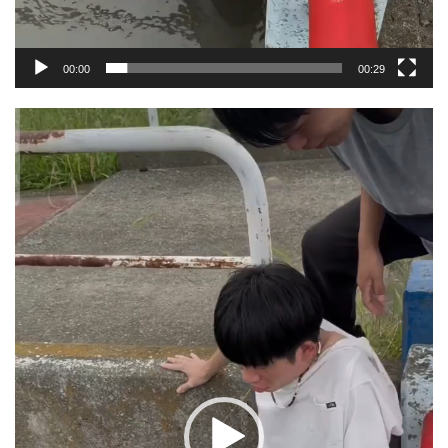
00:00
00:29
動
画
プ
レ
ー
ヤ
ー