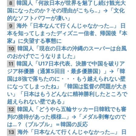
韓国人「何故日本が世界を魅了し続け観光大
8
国になったのか？その理由がこちら‥」→「文化
的なソフトパワーが凄い」
海外「日本なんて行くんじゃなかった…」 日
9
本を知ってしまったディズニー信者、帰国後『本
家』に失望する事態に
韓国人「現在の日本の沖縄のスーパーは台風
10
のおかげでこうなりました」
韓国人「U17日本代表、決勝で中国を破りア
11
ジア杯優勝（通算5回目・最多優勝国）」→「韓
国は8強で落ちたのに・・・もう越えられない壁
になってしまったね」「韓国は監督の問題が大き
い」「日本はもうどんなに精神勝利したところで
超えられない壁である」
韓国人「どうやら五輪サッカー日韓戦でも審
12
判の接待があった模様…」→「メダル剥奪なので
は…？（ブルブル」＝韓国の反応
海外「日本なんて行くんじゃなかった…」 日
13