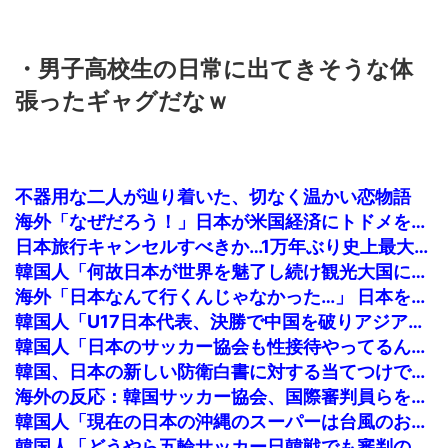
・男子高校生の日常に出てきそうな体
張ったギャグだなｗ
不器用な二人が辿り着いた、切なく温かい恋物語
海外「なぜだろう！」日本が米国経済にトドメを刺さない本当の理由に海外が大騒ぎ
日本旅行キャンセルすべきか…1万年ぶり史上最大級の火山の兆し＝韓国の反応
韓国人「何故日本が世界を魅了し続け観光大国になったのか？その理由がこちら‥」→「文化的なソフトパワーが凄い」
海外「日本なんて行くんじゃなかった…」 日本を知ってしまったディズニー信者、帰国後『本家』に失望する事態に
韓国人「U17日本代表、決勝で中国を破りアジア杯優勝（通算5回目・最多優勝国）」→「韓国は8強で落ちたのに・・・もう越えられない壁になってしまったね」「韓国は監督の問題が大きい」「日本はもうどんなに精神勝利したところで超えられない壁である」
韓国人「日本のサッカー協会も性接待やってるんじゃないですか？」
韓国、日本の新しい防衛白書に対する当てつけで、日本の制止も聞かず日本の領土で軍事訓練を強行
海外の反応：韓国サッカー協会、国際審判員らを性接待
韓国人「現在の日本の沖縄のスーパーは台風のおかげでこうなりました」
韓国人「どうやら五輪サッカー日韓戦でも審判の接待があった模様…」→「メダル剥奪なのでは…？（ブルブル」＝韓国の反応