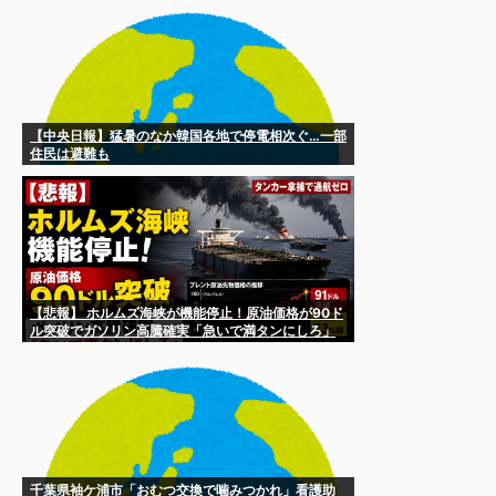
「大丈夫（現実逃避」→
【中央日報】猛暑のなか韓国各地で停電相次ぐ…一部
住民は避難も
【悲報】 ホルムズ海峡が機能停止！原油価格が90ド
ル突破でガソリン高騰確実「急いで満タンにしろ」
千葉県袖ケ浦市「おむつ交換で噛みつかれ」看護助