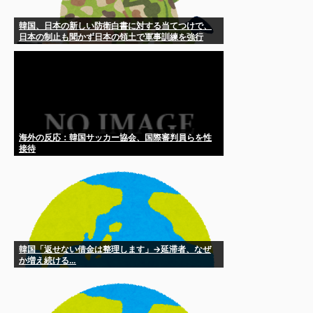
韓国、日本の新しい防衛白書に対する当てつけで、
日本の制止も聞かず日本の領土で軍事訓練を強行
海外の反応：韓国サッカー協会、国際審判員らを性
接待
韓国「返せない借金は整理します」→延滞者、なぜ
か増え続ける…