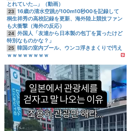
とれていた…」（動画）
16歳の清水空跳が100m10秒00を記録して
23
桐生祥秀の高校記録を更新、海外陸上競技ファン
も大衝撃（海外の反応）
外国人「友達から日本製の包丁を貰ったけど
24
特別なものかな？」
韓国の室内プール、ウンコ浮きまくりで汚え
25
ｗｗｗｗｗｗｗｗ
動
画
プ
レ
ー
ヤ
ー