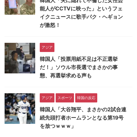
韓国人「夫に隠れて不倫した女性芸
能人がCCTVに映った」というフェ
イクニュースに歌手パク・ヘギョン
が激怒！
アジア
韓国人「投票用紙不足は不正選挙
だ！」ソウル市長選でまさかの事
態、再選挙求める声も
アジア
スポーツ
韓国の反応
韓国人「大谷翔平、まさかの2試合連
続先頭打者ホームランとなる第19号
を放つｗｗｗ」