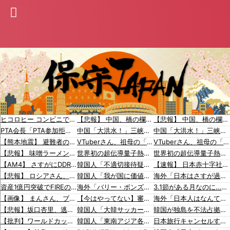
ヒコロヒー コンビニで割引おにぎりは〝絶対買わない〟理由
【悲報】 中国、橋の欄干が強風一発で粉々に 鉄筋ゼロ 当局「接着剤でくっつけただけ」「正常で、品質問題はない」
【悲報】 中国、橋の欄干が強風一発で粉々に 鉄筋ゼロ 当局「接着剤でくっつけただけ」「正常で、品質問題はない」
PTA会長「PTA参加拒否した親へ最終警告。こうなってもいい？」
中国「大洪水！」三峡ダム「9門開放！（全力放流」中国都市「三峡沿線の道路水没」中国政府「高速道路封鎖！」中国ダム「緊急放流に合わせて開門（土砂崩れ発生」→
中国「大洪水！」三峡ダム「9門開放！（全力放流」中国都市「三峡沿線の道路水没」中国政府「高速道路封鎖！」中国ダム「緊急放流に合わせて開門（土砂崩れ発生」→
【熊本地震】 避難者の食生活、改善急務…調理できず「パン飽き飽き」断水なお３万戸超
VTuberさん、祖母の「家族だけの一日葬」をした結果ｗｗｗｗｗｗｗ
VTuberさん、祖母の「家族だけの一日葬」をした結果ｗｗｗｗｗｗｗ
【悲報】 味噌ラーメンで行列、出来ない
世界初の超伝導量子熱機関…燃料もピストンもない量子エンジンが回った！
世界初の超伝導量子熱機関…燃料もピストンもない量子エンジンが回った！
【AM4】 さすがにDDR5へ乗り換えるタイミング逃し感が半端ない
韓国人「不適切接待疑惑、2002年イタリア・スペイン戦で『韓国に奪われた』と欧州の大手メディアが一斉に報道！」
【速報】 日本赤十字社、韓国に超希少血液Jr(a-)を提供「韓国内では適合する血液を確保できなかった」※今回で4回目
【悲報】 ロシアさん、ついに国民の財産を没収しはじめる
韓国人「我が国に価値のある歴史遺産や伝統が残ってない本当の理由がこちら・・・」
海外「日本はさすが過ぎるｗ」 日本は野生動物の喧嘩さえ可愛くなってしまうと世界が騒然
資産1億円突破でFIREの45歳独身男性が半年後に仕事復帰を決意した「1通の通知」
海外「バリー・ボンズが言ってたことは本当だったんだな」ホームランダービーに出場したイチローに絶賛の声と懐かしむ声【海外の反応】
3.1節がある月なのに…3月のカレンダーに日本の富士山・大阪城・桜が描かれ物議＝韓国の反応
【画像】 まんさん、ブチ切れ「電車内でこういうポジのおじ、ガチでイラネ」→
【今はやってない】審判への性接待疑惑、大韓サッカー協会が声明「現在は一切発生していない」「世界中のサッカー界関係者の皆さんにお詫び」
海外「日本人はなんて気高いんだ！」 英高級紙も驚愕した極限の中の日本人の姿に世界が衝撃
【悲報】坂口杏里、逃走ｗｗｗｗｗｗｗｗｗｗｗ
韓国人「大韓サッカー協会が過去に20人の外国人審判らに不謹慎接待をしていた証拠が揃いながらも不起訴処分に成っていた事が明らかに‥」
韓国が独島を不法占拠？…日本の高校新教科書、また強引な主張＝韓国の反応
【批判】ワールドカップ決勝のハーフタイムショー、英紙｢BTSが出てきて悪夢かと思った｣
韓国人「東南アジア各国が韓国サッカー協会による日本人や外国人審判接待を報道！」→「信頼を揺るがす深刻なスキャンダル‥」
日本旅行キャンセルすべきか…1万年ぶり史上最大級の火山の兆し＝韓国の反応