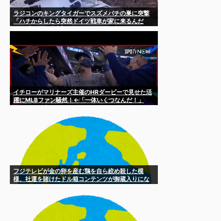
ラジコンのキングタイガーでスズメバチの巣に突撃
「ハチからしたら突然ドイツ戦車が家に来るんだ
ぞ」【海外の反応】
イチローがマリナーズ主催のHRダービーで見せた活
躍にMLBファン騒然！←「一体いくつなんだ！」
（海外の反応）
フジテレビが金の卵を産む鶏を自ら絞め殺した模
様、社運を賭けたドル箱コンテンツが御蔵入りにな
ってしまい……