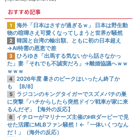
韓国人「韓国サッカー協会関係者が『不適切接待は慣行だった』と衝撃発言！日韓ワールドカップ4強にも疑いの視線が向けられる」
おすすめ記事
海外「日本はさすが過ぎるｗ」 日本は野生動
1
物の喧嘩さえ可愛くなってしまうと世界が騒然
韓国と台湾の輸出額、ともに初の日本超え
2
→AI特需の恩恵で差
ひろゆき「出馬する気ないから話さなかっ
3
た」妻「それでも不誠実だろ」→離婚協議へｗｗ
ｗｗｗ
2026年度 暑さのピークはいったん終了か
4
も [8/8]
ラジコンのキングタイガーでスズメバチの巣
5
に突撃「ハチからしたら突然ドイツ戦車が家に来
るんだぞ」【海外の反応】
イチローがマリナーズ主催のHRダービーで見
6
せた活躍にMLBファン騒然！←「一体いくつなん
だ！」（海外の反応）