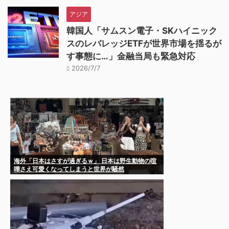
アジア
韓国人「サムスン電子・SKハイニック
スのレバレッジETFが世界市場を揺るが
す事態に…」金融当局も緊急対応
2026/7/7
海外「日本はさすが過ぎるｗ」 日本は野生動物の喧
嘩さえ可愛くなってしまうと世界が騒然