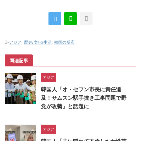
-
アジア
,
歴史/文化/生活
,
韓国の反応
関連記事
アジア
韓国人「オ・セフン市長に責任追
及！サムスン駅手抜き工事問題で野
党が攻勢」と話題に
アジア