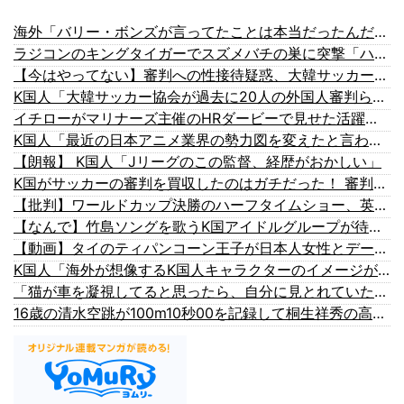
海外「バリー・ボンズが言ってたことは本当だったんだな」ホームランダービーに出場したイチローに絶賛の声と懐かしむ声【海外の反応】
ラジコンのキングタイガーでスズメバチの巣に突撃「ハチからしたら突然ドイツ戦車が家に来るんだぞ」【海外の反応】
【今はやってない】審判への性接待疑惑、大韓サッカー協会が声明「現在は一切発生していない」「世界中のサッカー界関係者の皆さんにお詫び」
K国人「大韓サッカー協会が過去に20人の外国人審判らに不謹慎接待をしていた証拠が揃いながらも不起訴処分に成っていた事が明らかに‥」
イチローがマリナーズ主催のHRダービーで見せた活躍にMLBファン騒然！←「一体いくつなんだ！」（海外の反応）
K国人「最近の日本アニメ業界の勢力図を変えたと言われる作品がこちら…」→「こういうのが面白い…（ブルブル」＝K国の反応
【朗報】 K国人「Jリーグのこの監督、経歴がおかしい」
K国がサッカーの審判を買収したのはガチだった！ 審判を性接待して以降は7戦無敗だったのが判明
【批判】ワールドカップ決勝のハーフタイムショー、英紙｢BTSが出てきて悪夢かと思った｣
【なんで】竹島ソングを歌うK国アイドルグループが待望の日本デビュー
【動画】タイのティパンコーン王子が日本人女性とデートか？
K国人「海外が想像するK国人キャラクターのイメージがこちら・・・」
「猫が車を凝視してると思ったら、自分に見とれていた…」（動画）
16歳の清水空跳が100m10秒00を記録して桐生祥秀の高校記録を更新、海外陸上競技ファンも大衝撃（海外の反応）