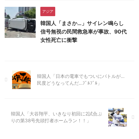
アジア
韓国人「まさか…」サイレン鳴らし
信号無視の民間救急車が事故、90代
女性死亡に衝撃
韓国人「日本の電車でもついにバトルが…
民度どうなってんだ…ﾌﾞﾙﾌﾞﾙ」
韓国人「大谷翔平、いきなり初回に2試合ぶ
りの第38号先頭打者ホームラン！！」