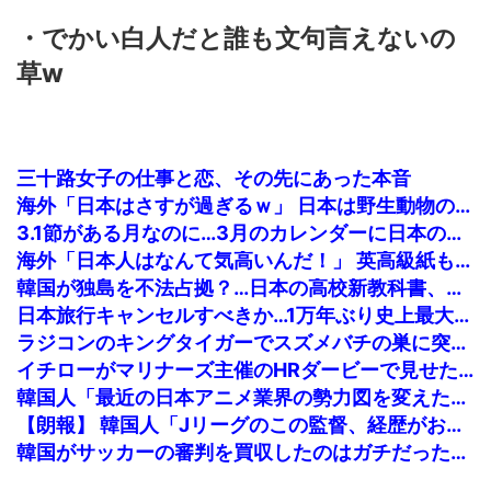
・でかい白人だと誰も文句言えないの
草w
三十路女子の仕事と恋、その先にあった本音
海外「日本はさすが過ぎるｗ」 日本は野生動物の喧嘩さえ可愛くなってしまうと世界が騒然
3.1節がある月なのに…3月のカレンダーに日本の富士山・大阪城・桜が描かれ物議＝韓国の反応
海外「日本人はなんて気高いんだ！」 英高級紙も驚愕した極限の中の日本人の姿に世界が衝撃
韓国が独島を不法占拠？…日本の高校新教科書、また強引な主張＝韓国の反応
日本旅行キャンセルすべきか…1万年ぶり史上最大級の火山の兆し＝韓国の反応
ラジコンのキングタイガーでスズメバチの巣に突撃「ハチからしたら突然ドイツ戦車が家に来るんだぞ」【海外の反応】
イチローがマリナーズ主催のHRダービーで見せた活躍にMLBファン騒然！←「一体いくつなんだ！」（海外の反応）
韓国人「最近の日本アニメ業界の勢力図を変えたと言われる作品がこちら…」→「こういうのが面白い…（ブルブル」＝韓国の反応
【朗報】 韓国人「Jリーグのこの監督、経歴がおかしい」
韓国がサッカーの審判を買収したのはガチだった！ 審判を性接待して以降は7戦無敗だったのが判明