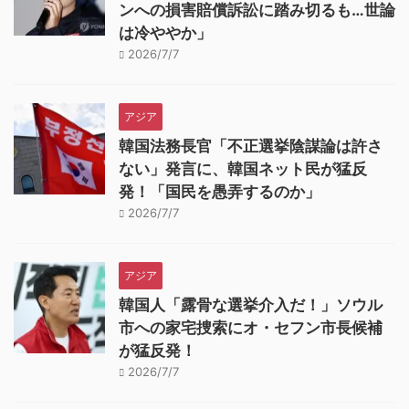
ンへの損害賠償訴訟に踏み切るも…世論
は冷ややか」
2026/7/7
アジア
韓国法務長官「不正選挙陰謀論は許さ
ない」発言に、韓国ネット民が猛反
発！「国民を愚弄するのか」
2026/7/7
アジア
韓国人「露骨な選挙介入だ！」ソウル
市への家宅捜索にオ・セフン市長候補
が猛反発！
2026/7/7