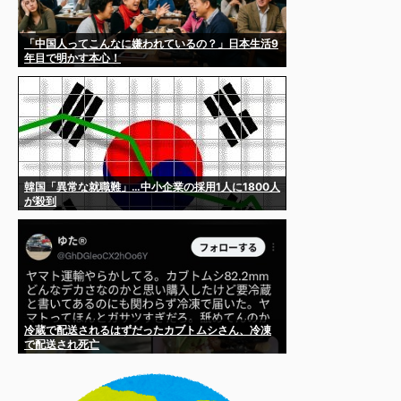
「中国人ってこんなに嫌われているの？」日本生活9
年目で明かす本心！
韓国「異常な就職難」…中小企業の採用1人に1800人
が殺到
冷蔵で配送されるはずだったカブトムシさん、冷凍
で配送され死亡