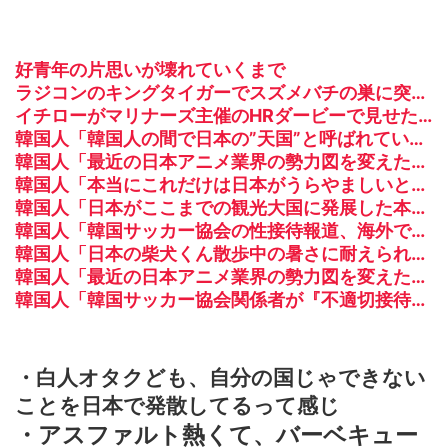
好青年の片思いが壊れていくまで
ラジコンのキングタイガーでスズメバチの巣に突撃「ハチからしたら突然ドイツ戦車が家に来るんだぞ」【海外の反応】
イチローがマリナーズ主催のHRダービーで見せた活躍にMLBファン騒然！←「一体いくつなんだ！」（海外の反応）
韓国人「韓国人の間で日本の”天国”と呼ばれている場所がこちら・・・」
韓国人「最近の日本アニメ業界の勢力図を変えたと言われる作品がこちら…」→「こういうのが面白い…（ブルブル」＝韓国の反応
韓国人「本当にこれだけは日本がうらやましいと感じるものがこちら・・・」
韓国人「日本がここまでの観光大国に発展した本当の理由がこちら…」→「昔から日本は愛されてた…（ﾌﾞﾙﾌﾞﾙ」＝韓国の反応
韓国人「韓国サッカー協会の性接待報道、海外でも大騒ぎに・・・2002年W杯4強の記録取り消しの声も」→「マジで国の恥だ」「2002年まで疑う価値がある」「国民や国が築いた国格をサッカー選手が足で蹴り飛ばすね」
韓国人「日本の柴犬くん散歩中の暑さに耐えられなかった結果」
韓国人「最近の日本アニメ業界の勢力図を変えたと言われる作品がこちら…」→「こういうのが面白い…（ﾌﾞﾙﾌﾞﾙ」＝韓国の反応
韓国人「韓国サッカー協会関係者が『不適切接待は慣行だった』と衝撃発言！日韓ワールドカップ4強にも疑いの視線が向けられる」
・白人オタクども、自分の国じゃできない
ことを日本で発散してるって感じ
・アスファルト熱くて、バーベキュー