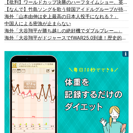
【批判】ワールドカップ決勝のハーフタイムショー、英紙｢BTSが出てきて悪夢かと思った｣
【なんで】竹島ソングを歌う韓国アイドルグループが待望の日本デビュー
海外「山本由伸は史上最高の日本人投手になれる？」
中国人による密漁が止まらない
海外「大谷翔平が勝ち越しの絶好機でダブルプレー…」
海外「大谷翔平がドジャースでfWAR25.0到達！歴史的ペースに海外騒然…」