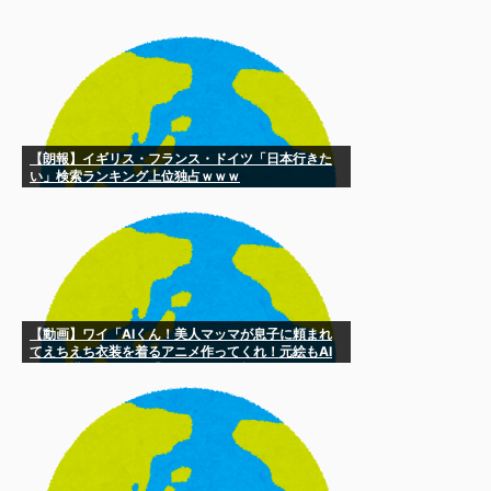
【朗報】イギリス・フランス・ドイツ「日本行きた
い」検索ランキング上位独占ｗｗｗ
【動画】ワイ「AIくん！美人マッマが息子に頼まれ
てえちえち衣装を着るアニメ作ってくれ！元絵もAI
くんが描いてや」AI「はぁ…（ため息）」