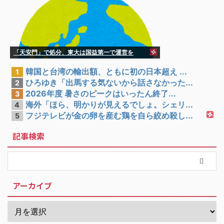
「天安門」で処分、東大は国益第一で運営を
韓国と台湾の輸出額、ともに初の日本超え ...
1
ひろゆき「出馬する気ないから話さなかった...
2
2026年度 暑さのピークはいったん終了...
3
海外「ほら、明かりが見えるでしょ。シェリ...
4
フジテレビが金の卵を産む鶏を自ら絞め殺し...
5
記事検索
アーカイブ