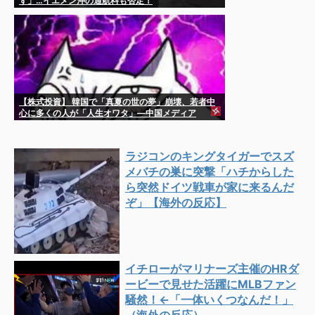
ず」…イエメン沖の通航料も否定！
【株式投資】 韓国で「真夏の世の夢」崩壊、若者中
心に多くの人が「人生オワタ」―中国メディア
ラジコンのキングタイガーでスズ
メバチの巣に突撃「ハチからした
ら突然ドイツ戦車が家に来るんだ
ぞ」【海外の反応】
イチローがマリナーズ主催のHRダ
ービーで見せた活躍にMLBファン
騒然！←「一体いくつなんだ！」
（海外の反応）