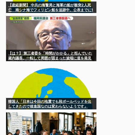
【産経新聞】 中共の海警局と海軍の船が衝突2人死
亡 南シナ海でフィリピン船を追跡中、公表までに1
年
【は？】 第三者委を「時間がかかる」と拒んでいた
蔵内議長、一転して周囲が固まった途端に道を発見
「ベストな形が見えてきた！」
韓国人「日本は今回の地震でも段ボールベッドを出
してきたので後進国なのは変わらないようです」