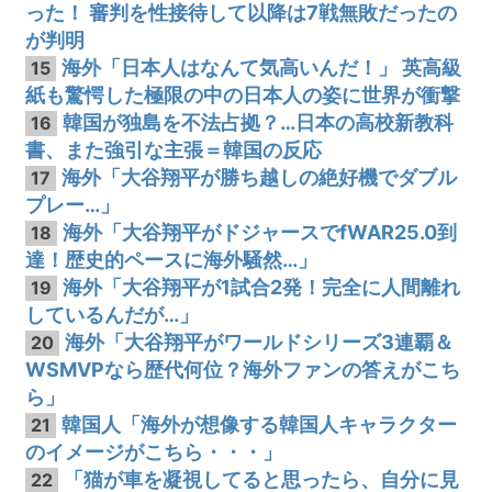
った！ 審判を性接待して以降は7戦無敗だったの
が判明
海外「日本人はなんて気高いんだ！」 英高級
15
紙も驚愕した極限の中の日本人の姿に世界が衝撃
韓国が独島を不法占拠？…日本の高校新教科
16
書、また強引な主張＝韓国の反応
海外「大谷翔平が勝ち越しの絶好機でダブル
17
プレー…」
海外「大谷翔平がドジャースでfWAR25.0到
18
達！歴史的ペースに海外騒然…」
海外「大谷翔平が1試合2発！完全に人間離れ
19
しているんだが…」
海外「大谷翔平がワールドシリーズ3連覇＆
20
WSMVPなら歴代何位？海外ファンの答えがこち
ら」
韓国人「海外が想像する韓国人キャラクター
21
のイメージがこちら・・・」
「猫が車を凝視してると思ったら、自分に見
22