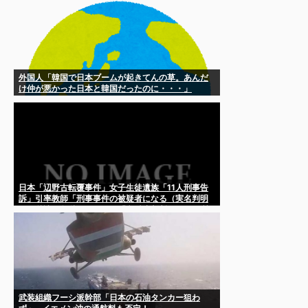
外国人「韓国で日本ブームが起きてんの草。あんだ
け仲が悪かった日本と韓国だったのに・・・」
日本「辺野古転覆事件」女子生徒遺族「11人刑事告
訴」引率教師「刑事事件の被疑者になる（実名判明
まで秒読み段階」マスコミ「文科省判断について質
問！（動画」→
武装組織フーシ派幹部「日本の石油タンカー狙わ