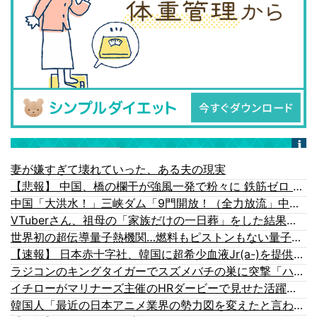
妻が嫌すぎて壊れていった、ある夫の現実
【悲報】 中国、橋の欄干が強風一発で粉々に 鉄筋ゼロ 当局「接着剤でくっつけただけ」「正常で、品質問題はない」
中国「大洪水！」三峡ダム「9門開放！（全力放流」中国都市「三峡沿線の道路水没」中国政府「高速道路封鎖！」中国ダム「緊急放流に合わせて開門（土砂崩れ発生」→
VTuberさん、祖母の「家族だけの一日葬」をした結果ｗｗｗｗｗｗｗ
世界初の超伝導量子熱機関…燃料もピストンもない量子エンジンが回った！
【速報】 日本赤十字社、韓国に超希少血液Jr(a-)を提供「韓国内では適合する血液を確保できなかった」※今回で4回目
ラジコンのキングタイガーでスズメバチの巣に突撃「ハチからしたら突然ドイツ戦車が家に来るんだぞ」【海外の反応】
イチローがマリナーズ主催のHRダービーで見せた活躍にMLBファン騒然！←「一体いくつなんだ！」（海外の反応）
韓国人「最近の日本アニメ業界の勢力図を変えたと言われる作品がこちら…」→「こういうのが面白い…（ブルブル」＝韓国の反応