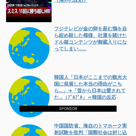
フジテレビが金の卵を産む鶏を自
ら絞め殺した模様、社運を賭けた
ドル箱コンテンツが御蔵入りにな
ってしまい……
韓国人「日本がここまでの観光大
国に発展した本当の理由がこち
ら…」→「昔から日本は愛されて
た…（ﾌﾞﾙﾌﾞﾙ」＝韓国の反応
SPONSOR
中国国防省、海自のトマホーク実
射試験を批判「国際社会は封じ込