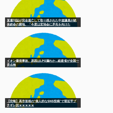
某週刊誌が完全逃亡して取り残された中道議員が絶
体絶命の窮地、「今度は宏池会に矛先を向けた
か……」と節操の無さに呆れる人が続出
イオン爆発事故、原因はLPG漏れか…経産省が全国一
斉点検
【悲報】高市首相の“個人的なSNS投稿”で習近平ブ
チギレ説ｗｗｗｗｗ