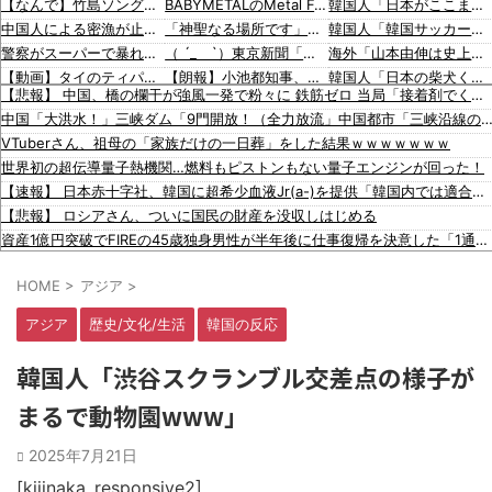
【なんで】竹島ソングを歌う韓国アイドルグループが待望の日本デビュー
BABYMETALのMetal Forthがリリースされてから1周年だぞ！ 【海外の反応】
韓国人「日本がここまでの観光大国に発展した本当の理由がこちら…」→「昔から日本は愛されてた…（ﾌﾞﾙﾌﾞﾙ」＝韓国の反応
中国人による密漁が止まらない
「神聖なる場所です」靖国神社、境内におけるコスプレや軍装の禁止を発表
韓国人「韓国サッカー協会の性接待報道、海外でも大騒ぎに・・・2002年W杯4強の記録取り消しの声も」→「マジで国の恥だ」「2002年まで疑う価値がある」「国民や国が築いた国格をサッカー選手が足で蹴り飛ばすね」
警察がスーパーで暴れる刃物男を射〇「発砲は適正か？」
（ ´_ゝ`）東京新聞「小池都知事、今年も虐〇された朝鮮人犠牲者らを追悼文を送付しない意向。10年連続」
海外「山本由伸は史上最高の日本人投手になれる？」
【動画】タイのティパンコーン王子が日本人女性とデートか？
【朗報】小池都知事、高市首相と会談し「墓地埋葬法」の改正を要請 国と都が連携し民間への指導強化を進める方向で一致
韓国人「日本の柴犬くん散歩中の暑さに耐えられなかった結果」
【悲報】 中国、橋の欄干が強風一発で粉々に 鉄筋ゼロ 当局「接着剤でくっつけただけ」「正常で、品質問題はない」
【ヤバすぎ】韓国紙｢サッカー韓国U23代表、2歳若い日本に負けると歴史的屈辱｣
蓮舫議員「蓮舫だから叩いていい、との報道に何度も向き合ってきました。悔しくても」
韓国人「最近の日本アニメ業界の勢力図を変えたと言われる作品がこちら…」→「こういうのが面白い…（ﾌﾞﾙﾌﾞﾙ」＝韓国の反応
中国「大洪水！」三峡ダム「9門開放！（全力放流」中国都市「三峡沿線の道路水没」中国政府「高速道路封鎖！」中国ダム「緊急放流に合わせて開門（土
【悲報】ロシア報道官「広島市長は毎年、ロシアを嫌悪する『偽りの呪文』を繰り返し、日本人をゾンビ化させている」と主張
韓国人「海外が想像する韓国人キャラクターのイメージがこちら・・・」
韓国人「韓国サッカー協会関係者が『不適切接待は慣行だった』と衝撃発言！日韓ワールドカップ4強にも疑いの視線が向けられる」
VTuberさん、祖母の「家族だけの一日葬」をした結果ｗｗｗｗｗｗｗ
文在寅、航空未経験の娘婿を重役にして収賄で起訴された
「猫が車を凝視してると思ったら、自分に見とれていた…」（動画）
海外「大谷翔平が勝ち越しの絶好機でダブルプレー…」
世界初の超伝導量子熱機関…燃料もピストンもない量子エンジンが回った！
【韓国サッカー協会】外国人審判約10人に性的接待か 計1496回、約2億ウォン（約2200万円）
16歳の清水空跳が100m10秒00を記録して桐生祥秀の高校記録を更新、海外陸上競技ファンも大衝撃（海外の反応）
海外「大谷翔平がドジャースでfWAR25.0到達！歴史的ペースに海外騒然…」
【速報】 日本赤十字社、韓国に超希少血液Jr(a-)を提供「韓国内では適合する血液を確保できなかった」※今回で4回目
韓国のサッカー協会、W杯予選等を裁くために訪韓した外国人審判を「性接待」していた……大して強くもないチームが潤沢な予算を持ってりゃそうなるわな
海外「大谷翔平が1試合2発！完全に人間離れしているんだが…」
【悲報】 ロシアさん、ついに国民の財産を没収しはじめる
【動画】これはお見事。中国重慶市で珍しい事故が撮影される。
海外「大谷翔平がワールドシリーズ3連覇＆WSMVPなら歴代何位？海外ファンの答えがこちら」
資産1億円突破でFIREの45歳独身男性が半年後に仕事復帰を決意した「1通の通知」
【動画】ロシア軍のドローンをネット発射装置で撃墜するウクライナ。
【画像】 まんさん、ブチ切れ「電車内でこういうポジのおじ、ガチでイラネ」→
HOME
>
アジア
>
【悲報】坂口杏里、逃走ｗｗｗｗｗｗｗｗｗｗｗ
韓国と台湾の輸出額、ともに初の日本超え →AI特需の恩恵で差
アジア
歴史/文化/生活
韓国の反応
ひろゆき「出馬する気ないから話さなかった」妻「それでも不誠実だろ」→離婚協議へｗｗｗｗｗ
左翼市民団体、広島では通用せず「人〇しの汚い足で広島の土を踏むな！」→広島県民「お前らの方が汚いんじゃ！」「ワシらが広島県民じゃ」
韓国人「渋谷スクランブル交差点の様子が
2026年度 暑さのピークはいったん終了かも [8/8]
まるで動物園www」
韓国人「日本がここまでの観光大国に発展した本当の理由がこちら…」→「昔から日本は愛されてた…（ﾌﾞﾙﾌﾞﾙ」＝韓国の反応
韓国人「韓国サッカー協会の性接待報道、海外でも大騒ぎに・・・2002年W杯4強の記録取り消しの声も」→「マジで国の恥だ」「2002年まで疑う価値がある」「国民や国が築いた国格をサッカー選手が足で蹴り飛ばすね」
2025年7月21日
韓国人「日本の柴犬くん散歩中の暑さに耐えられなかった結果」
韓国人「最近の日本アニメ業界の勢力図を変えたと言われる作品がこちら…」→「こういうのが面白い…（ﾌﾞﾙﾌﾞﾙ」＝韓国の反応
[kijinaka_responsive2]