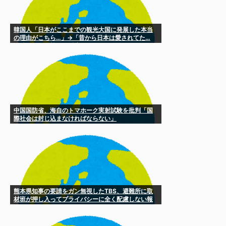
韓国人「日本がここまでの観光大国に発展した本当
の理由がこちら…」→「昔から日本は愛されてた…
（ﾌﾞﾙﾌﾞﾙ」＝韓国の反応
中国国防省、海自のトマホーク実射試験を批判「国
際社会は封じ込まなければならない」
熊本県知事の要請をガン無視したTBS、避難所に取
材班が押し入ってプライバシーに全く配慮しない報
道を……