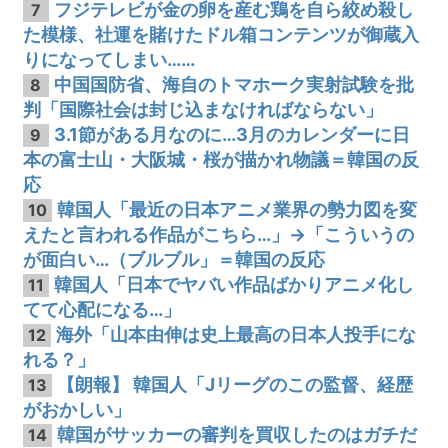
フジテレビが金の卵を産む鶏を自ら絞め殺し
7
た模様、社運を賭けたドル箱コンテンツが御蔵入
りになってしまい……
中国国防省、海自のトマホーク実射試験を批
8
判「国際社会は封じ込まなければならない」
3.1節がある月なのに…3月のカレンダーに日
9
本の富士山・大阪城・桜が描かれ物議＝韓国の反
応
韓国人「最近の日本アニメ業界の勢力図を変
10
えたと言われる作品がこちら…」→「こういうの
が面白い…（ブルブル」＝韓国の反応
韓国人「日本でヤバい作品ばかりアニメ化し
11
てて心配になる…」
海外「山本由伸は史上最高の日本人投手にな
12
れる？」
【朗報】 韓国人「Jリーグのこの監督、経歴
13
がおかしい」
韓国がサッカーの審判を買収したのはガチだ
14