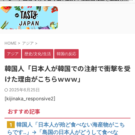
HOME
>
アジア
>
アジア
歴史/文化/生活
韓国の反応
韓国人「日本人が韓国での注射で衝撃を受
けた理由がこちらｗｗｗ」
2025年6月25日
[kijinaka_responsive2]
おすすめ記事
韓国人「日本人が殆ど食べない海産物がこち
1
らです‥」→「島国の日本人がどうして食べな