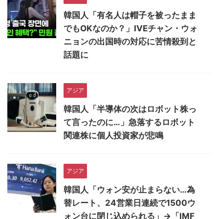
韓国人「有名人は帽子を被ったまま
でもOKなのか？」IVEチャン・ウォ
ニョンの出国時の対応に苦情殺到と
話題に
アジア
韓国人「半導体の次はロボット株っ
て言ったのに…」急落するロボット
関連株に個人投資家が悲鳴
アジア
韓国人「ウォン安が止まらない…為
替レート、24営業日連続で1500ウ
ォン台に閉じ込められる」→「IMF