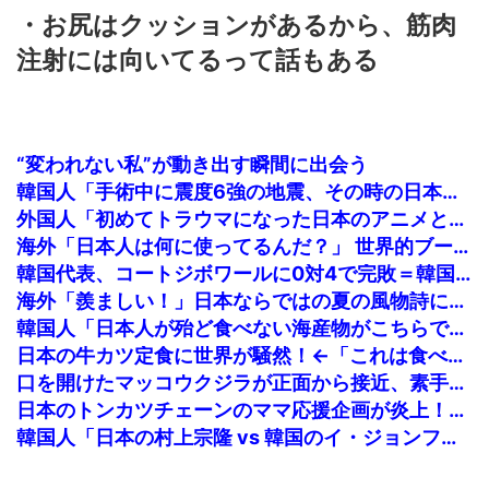
・お尻はクッションがあるから、筋肉
注射には向いてるって話もある
“変われない私”が動き出す瞬間に出会う
韓国人「手術中に震度6強の地震、その時の日本の医療スタッフたちの姿をご覧ください」→「マジで鳥肌立った」「こういう姿は韓国も見習わないと」「あんな状況なら日本だけではなく韓国の医療関係者も同じように行動したはずだ」【熊本地震】
外国人「初めてトラウマになった日本のアニメといえば何？」
海外「日本人は何に使ってるんだ？」 世界的ブームの日本の食品、買ってみたものの使い道が分からない外国人が続出
韓国代表、コートジボワールに0対4で完敗＝韓国の反応
海外「羨ましい！」日本ならではの夏の風物詩に海外がびっくり仰天
韓国人「日本人が殆ど食べない海産物がこちらです‥」→「島国の日本人がどうして食べない？」
日本の牛カツ定食に世界が騒然！←「これは食べたい」（海外の反応）
口を開けたマッコウクジラが正面から接近、素手で頭を押し返すダイバー「まだ子どもで、変な魚が何なのか確かめてるだけ」【海外の反応】
日本のトンカツチェーンのママ応援企画が炎上！←「怒る理由が欲しいだけ」（海外の反応）
韓国人「日本の村上宗隆 vs 韓国のイ・ジョンフ」→「」【MLB】