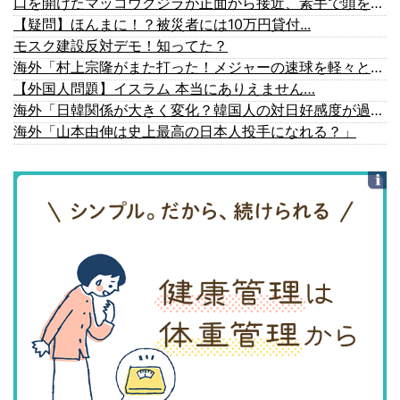
口を開けたマッコウクジラが正面から接近、素手で頭を押し返すダイバー「まだ子どもで、変な魚が何なのか確かめてるだけ」【海外の反応】
【疑問】ほんまに！？被災者には10万円貸付...
モスク建設反対デモ！知ってた？
海外「村上宗隆がまた打った！メジャーの速球を軽々と攻略する26号ホームランがこちら…」
【外国人問題】イスラム 本当にありえません…
海外「日韓関係が大きく変化？韓国人の対日好感度が過去最高を記録」
海外「山本由伸は史上最高の日本人投手になれる？」