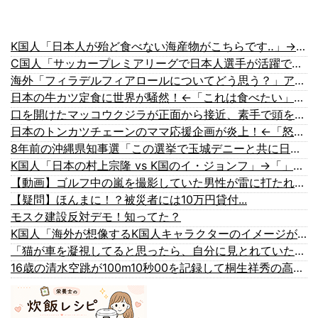
K国人「日本人が殆ど食べない海産物がこちらです‥」→「島国の日本人がどうして食べない？」
C国人「サッカープレミアリーグで日本人選手が活躍できる理由」 C国人「日本人は判断力が最高レベル」「体の使い方が重要」
海外「フィラデルフィアロールについてどう思う？」アメリカ発祥の寿司ロールに対する反応がこちら【海外の反応】
日本の牛カツ定食に世界が騒然！←「これは食べたい」（海外の反応）
口を開けたマッコウクジラが正面から接近、素手で頭を押し返すダイバー「まだ子どもで、変な魚が何なのか確かめてるだけ」【海外の反応】
日本のトンカツチェーンのママ応援企画が炎上！←「怒る理由が欲しいだけ」（海外の反応）
8年前の沖縄県知事選「この選挙で玉城デニーと共に日本政府からアメリカから沖縄を取り戻す」
K国人「日本の村上宗隆 vs K国のイ・ジョンフ」→「」【MLB】
【動画】ゴルフ中の嵐を撮影していた男性が雷に打たれる事故。
【疑問】ほんまに！？被災者には10万円貸付...
モスク建設反対デモ！知ってた？
K国人「海外が想像するK国人キャラクターのイメージがこちら・・・」
「猫が車を凝視してると思ったら、自分に見とれていた…」（動画）
16歳の清水空跳が100m10秒00を記録して桐生祥秀の高校記録を更新、海外陸上競技ファンも大衝撃（海外の反応）