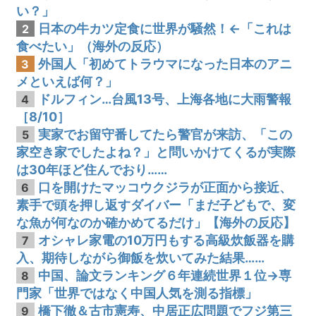
い？」
日本の牛カツ定食に世界が騒然！←「これは
2
食べたい」（海外の反応）
外国人「初めてトラウマになった日本のアニ
3
メといえば何？」
ドルフィン…台風13号、上海各地に大雨警報
4
［8/10］
実家でお留守番してたら警官が来訪、「この
5
家空き家でしたよね？」と問いかけてくるが実際
は30年ほど住んでおり……
口を開けたマッコウクジラが正面から接近、
6
素手で頭を押し返すダイバー「まだ子どもで、変
な魚が何なのか確かめてるだけ」【海外の反応】
オシャレ家電の10万円もする高級炊飯器を購
7
入、期待しながら御飯を炊いてみた結果……
中国、論文ランキング６年連続世界１位→専
8
門家「世界ではなく中国人気を測る指標」
橋下徹＆古市憲寿、中居正広問題でフジ第三
9