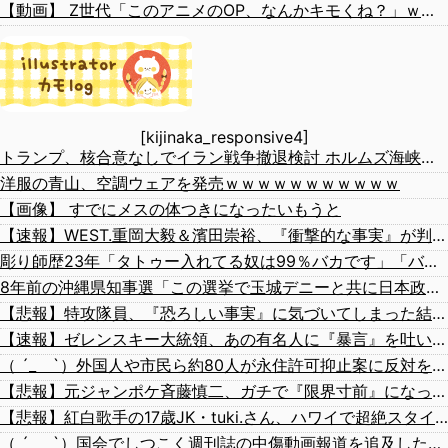
【動画】 Z世代「このアニメのOP、なんかキモくね？」ｗｗｗｗｗｗｗｗｗｗｗｗ
[kijinaka_responsive4]
トランプ、核合意なしでイラン戦争撤退検討 ホルムズ海峡完全再開なら
洋服の青山、空調ウェアを発売ｗｗｗｗｗｗｗｗｗｗｗ
【画像】 すでにメスの体つきになったいもうと
【速報】WEST.重岡大毅＆濱田崇裕、『衝撃的な事実』が判明する！！！！！！
彫り師歴23年「タトゥー入れてる奴は99％バカです」「バカは5000円が好き」無断キャンセル、挨拶できない、金がない…客層をぶっちゃけ
8年前の沖縄県知事選「この選挙で玉城デニーと共に日本政府からアメリカから沖縄を取り戻す」
【悲報】特攻隊員、『恐ろしい事実』に気づいてしまった結果・・・・
【速報】ゼレンスキー大統領、あの有名人に『暴言』を吐いてしまう！！！！！
（ ´_ゝ`）外国人や市民ら約80人が永住許可抑止案に反対を訴え「選別、差別の作業」「国会審議も経ずいきなり厳格化する国に誰が来ますか！」「今すぐ撤回を」
【悲報】元ジャンポケ斉藤慎二、ガチで『限界寸前』になってしまう・・・・・
【悲報】紅白歌手の17歳JK・tuki.さん、ハワイで超絶スタイルを晒すも『顔だけ頑なに隠す』ムーブを継続へｗｗｗｗ
（ ´_ゝ`）国会でしつこく週刊誌の中傷動画報道を追及した立憲議員、自身への誹謗中傷・苦情電話被害を訴え「総理に疑問を質す、当然のことをしただけ」「日本の民主主義の危機」