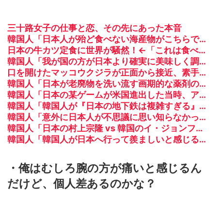
三十路女子の仕事と恋、その先にあった本音
韓国人「日本人が殆ど食べない海産物がこちらです‥」→「島国の日本人がどうして食べない？」
日本の牛カツ定食に世界が騒然！←「これは食べたい」（海外の反応）
韓国人「我が国の方が日本より確実に美味しく調理する食べ物がこちら・・・」
口を開けたマッコウクジラが正面から接近、素手で頭を押し返すダイバー「まだ子どもで、変な魚が何なのか確かめてるだけ」【海外の反応】
韓国人「日本が老廃物を洗い流す画期的な薬剤の開発に成功！アルツハイマー病の原因物質の蓄積を劇的に防げる可能性‥」
韓国人「日本の某ゲームが米国進出した当時、アメリカ国内で巻き起こった熱狂的ブームの様子がこちら…」＝韓国の反応
韓国人「韓国人が『日本の地下鉄は複雑すぎる』と感じる驚きの理由がこちらです‥」→「あまりの難易度の高さに冷や汗をかいた‥」
韓国人「意外に日本人が不思議に思い知らなかった事」
韓国人「日本の村上宗隆 vs 韓国のイ・ジョンフ」→「」【MLB】
韓国人「韓国人が日本へ行って羨ましいと感じることがこちら…」→「日本は規模が違う国だから…（ﾌﾞﾙﾌﾞﾙ」＝韓国の反応
・俺はむしろ腕の方が痛いと感じるん
だけど、個人差あるのかな？