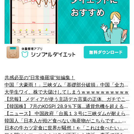
共感必至の“日常修羅場”短編集！
中国「大豪雨！」三峡ダム「基礎部分破損」中国「全力放流！」台風13号「中国上陸予測」台風15号「中国接近（画像」中国「台風同時上陸！（穀物生産が壊滅危機」→
大学生ワイ、株で大儲けしてしまうｗｗｗｗｗｗｗｗｗｗ
【悲報】 メディアが使う主語デカ言葉の正体、ガチでこれだったｗｗｗｗ
【韓国株】 7月のKOSPI 28.9％下落…通貨危機を超える過去最大の下げ幅
【ニュース】 中国政府「台風１３号に三峡ダムが耐えられない！全開放流しろ！」⇒ 下流域の街が壊滅状態ｗｗｗｗｗ
韓国人「日本人が殆ど食べない海産物がこちらです‥」→「島国の日本人がどうして食べない？」
日本の牛カツ定食に世界が騒然！←「これは食べたい」（海外の反応）