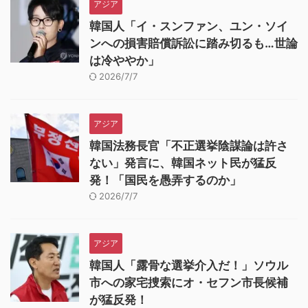
アジア
韓国人「イ・スンファン、ユン・ソイ
ンへの損害賠償訴訟に踏み切るも…世論
は冷ややか」
2026/7/7
アジア
韓国法務長官「不正選挙陰謀論は許さ
ない」発言に、韓国ネット民が猛反
発！「国民を愚弄するのか」
2026/7/7
アジア
韓国人「露骨な選挙介入だ！」ソウル
市への家宅捜索にオ・セフン市長候補
が猛反発！