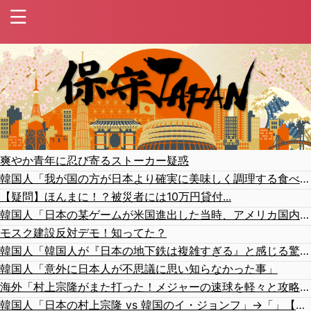
爽やか青年に忍び寄るストーカー疑惑
韓国人「我が国の方が日本より確実に美味しく調理する食べ物がこちら・・・」
【疑問】ほんまに！？被災者には10万円貸付...
韓国人「日本の某ゲームが米国進出した当時、アメリカ国内で巻き起こった熱狂的ブームの様子がこちら…」＝韓国の反応
モスク建設反対デモ！知ってた？
韓国人「韓国人が『日本の地下鉄は複雑すぎる』と感じる驚きの理由がこちらです‥」→「あまりの難易度の高さに冷や汗をかいた‥」
韓国人「意外に日本人が不思議に思い知らなかった事」
海外「村上宗隆がまた打った！メジャーの速球を軽々と攻略する26号ホームランがこちら…」
韓国人「日本の村上宗隆 vs 韓国のイ・ジョンフ」→「」【MLB】