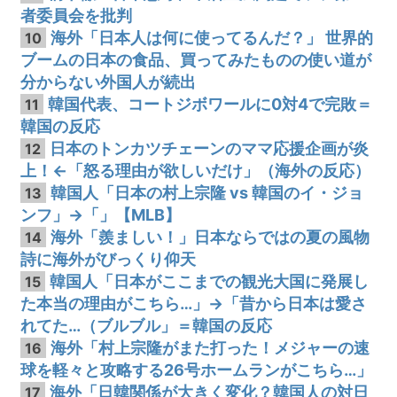
者委員会を批判
海外「日本人は何に使ってるんだ？」 世界的
10
ブームの日本の食品、買ってみたものの使い道が
分からない外国人が続出
韓国代表、コートジボワールに0対4で完敗＝
11
韓国の反応
日本のトンカツチェーンのママ応援企画が炎
12
上！←「怒る理由が欲しいだけ」（海外の反応）
韓国人「日本の村上宗隆 vs 韓国のイ・ジョ
13
ンフ」→「」【MLB】
海外「羨ましい！」日本ならではの夏の風物
14
詩に海外がびっくり仰天
韓国人「日本がここまでの観光大国に発展し
15
た本当の理由がこちら…」→「昔から日本は愛さ
れてた…（ブルブル」＝韓国の反応
海外「村上宗隆がまた打った！メジャーの速
16
球を軽々と攻略する26号ホームランがこちら…」
海外「日韓関係が大きく変化？韓国人の対日
17