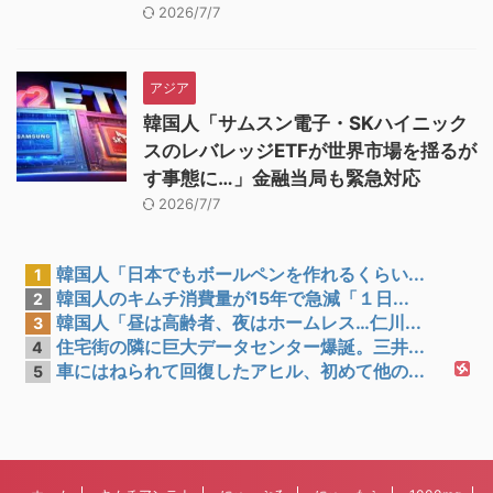
2026/7/7
アジア
韓国人「サムスン電子・SKハイニック
スのレバレッジETFが世界市場を揺るが
す事態に…」金融当局も緊急対応
2026/7/7
韓国人「日本でもボールペンを作れるくらい...
1
韓国人のキムチ消費量が15年で急減「１日...
2
韓国人「昼は高齢者、夜はホームレス…仁川...
3
住宅街の隣に巨大データセンター爆誕。三井...
4
車にはねられて回復したアヒル、初めて他の...
5