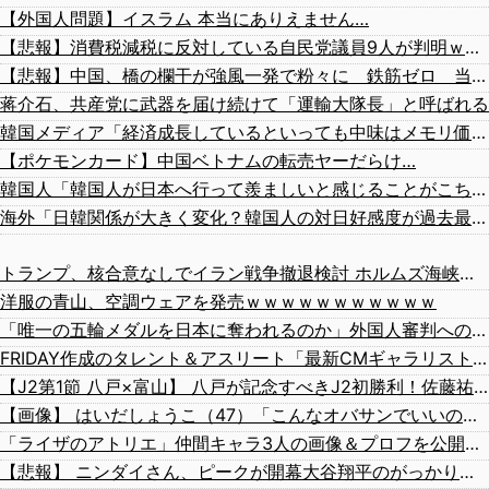
【外国人問題】イスラム 本当にありえません…
【悲報】消費税減税に反対している自民党議員9人が判明ｗｗｗｗｗｗ
【悲報】中国、橋の欄干が強風一発で粉々に 鉄筋ゼロ 当局「接着剤でくっつけただけ」「正常で、品質問題はない」
蒋介石、共産党に武器を届け続けて「運輸大隊長」と呼ばれる
韓国メディア「経済成長しているといっても中味はメモリ価格だけ。雇用増加見通しが半減してしまった」……韓国の内需不況は根強い状況っすね
【ポケモンカード】中国ベトナムの転売ヤーだらけ…
韓国人「韓国人が日本へ行って羨ましいと感じることがこちら…」→「日本は規模が違う国だから…（ﾌﾞﾙﾌﾞﾙ」＝韓国の反応
海外「日韓関係が大きく変化？韓国人の対日好感度が過去最高を記録」
トランプ、核合意なしでイラン戦争撤退検討 ホルムズ海峡完全再開なら
洋服の青山、空調ウェアを発売ｗｗｗｗｗｗｗｗｗｗｗ
「唯一の五輪メダルを日本に奪われるのか」外国人審判への“性接待”で大揺れの韓国サッカー界、ロンドン五輪メダル剝奪の可能性に戦々恐々「前例がない」
FRIDAY作成のタレント＆アスリート「最新CMギャラリスト」消えた女優、旧ジャニの明暗、規格外の13億円!?
【J2第1節 八戸×富山】 八戸が記念すべきJ2初勝利！佐藤祐太の無回転ミドル＆ドライブシュートで富山を破る
【画像】 はいだしょうこ（47）「こんなオバサンでいいの…？」
「ライザのアトリエ」仲間キャラ3人の画像＆プロフを公開！金髪緑眼のお嬢様「クラウディア」がやっぱり可愛い！
【悲報】 ニンダイさん、ピークが開幕大谷翔平のがっかりダイレクトだったと言われてしまう