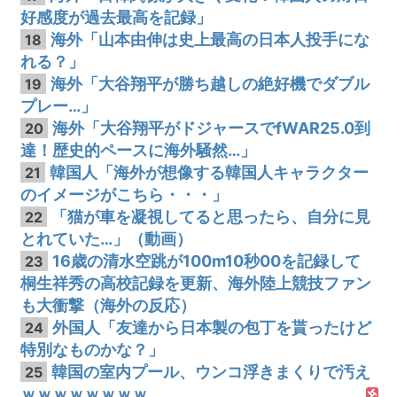
好感度が過去最高を記録」
海外「山本由伸は史上最高の日本人投手にな
18
れる？」
海外「大谷翔平が勝ち越しの絶好機でダブル
19
プレー…」
海外「大谷翔平がドジャースでfWAR25.0到
20
達！歴史的ペースに海外騒然…」
韓国人「海外が想像する韓国人キャラクター
21
のイメージがこちら・・・」
「猫が車を凝視してると思ったら、自分に見
22
とれていた…」（動画）
16歳の清水空跳が100m10秒00を記録して
23
桐生祥秀の高校記録を更新、海外陸上競技ファン
も大衝撃（海外の反応）
外国人「友達から日本製の包丁を貰ったけど
24
特別なものかな？」
韓国の室内プール、ウンコ浮きまくりで汚え
25
ｗｗｗｗｗｗｗｗ