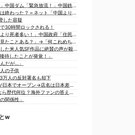
中国「大洪水！」三峡ダム「大雨で増水（台風直撃前」中国ダム「緊急放流！」中国鉄道「列車が走行中に流される」中国避難所「支援物資は有料です」謎の勢力「え」→
韓国人の対日好感度が過去最高に、「ノージャパン」は終わった？＝ネット「中国より100倍いい」
脅した容疑
で30時間ロックされる！
中国「大洪水！」中国ダム「決壊」地元民「公式発表より死者多い！」中国政府「住民拘束！（安否不明」中国当局「救助隊動画も削除」台風13号「三峡ダム接近中」→
海外「日本にはこんな特殊な標識があるんだけど皆は見たことある？」→「何これめちゃくちゃ可愛いｗｗ」【海外の反応】
海外「ディズニーがゴミのようだ！」日本がアニメ化した米人気SF作品に絶賛の声が殺到中
接待したことが発覚！」
るんだが…」
人の子供
3万人の反対署名も却下
【知ってた？】カナダ発ウェアブランド、lululemonが日本でオープン→店名は日本差別からできた？
海外「大谷翔平がワールドシリーズ3連覇＆WSMVPなら歴代何位？海外ファンの答えがこちら」
の関係性」
とw