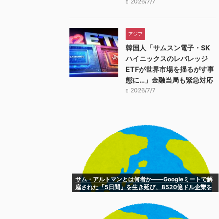
2026/7/7
アジア
韓国人「サムスン電子・SK
ハイニックスのレバレッジ
ETFが世界市場を揺るがす事
態に…」金融当局も緊急対応
2026/7/7
サム・アルトマンとは何者か——Googleミートで解
雇された「5日間」を生き延び、8520億ドル企業を
率いる男になるまで