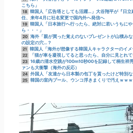
こちら」
韓国人「広告塔としても活躍…」大谷翔平が『日立
18
任、来年4月に社名変更で国内外へ発信へ
韓国人「日本旅行へ行ったら、絶対に若いうちにや
19
ら・・・」
海外「親が買った覚えのないプレゼントが山積みな
20
の設定の穴…？
韓国人「海外が想像する韓国人キャラクターのイメ
21
「猫が車を凝視してると思ったら、自分に見とれて
22
16歳の清水空跳が100m10秒00を記録して桐生
23
ァンも大衝撃（海外の反応）
外国人「友達から日本製の包丁を貰ったけど特別な
24
韓国の室内プール、ウンコ浮きまくりで汚えｗｗｗ
25
動
画
プ
レ
ー