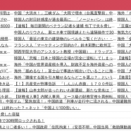
リュウジ氏「ダルい料理トップ10に入る」夏の定番料理は冷やし中華 「あり得ないほどダルい」
中国「大洪水！」三峡ダム「大雨で増水（台風直撃前」中国ダム「緊急放流！」中国鉄道「列車が走行中に流される」中国避難所「支援物資は有料です」謎の勢力「え」→
【私はあなたの味方】 交際歴ゼロの同級生宅に唐揚げや文庫本を20回以上届けた24歳女を逮捕
韓国人の対日好感度が過去最高に、「ノージャパン」は終わった？＝ネット「中国より100倍いい」
ベネズエラ、6月連続に発生した大地震の犠牲者が「6000人超」に
【速報】 毎日新聞のベテラン記者を逮捕 包丁で夫を脅した容疑
中国人のリウさん、新エネ車で国境越えたら遠隔操作で30時間ロックされる！
【中国】 毎年恒例の大洪水、今年もヤバい 湖北省秭帰県で山洪水が市街地を直撃、工場浸水・車両が次々流される
韓国人「最近の東京の建築物のレベルをご覧ください・・・」
【速報】 専門家「イオンモール熊本の爆心地に”こんなもの”があったんだけど…」
フランス人「マーケティング目的か?」鈴木彩艶に欧州王者PSGが60億円正式オファー！現地サポの本音がこれ！【海外の反応】
【画像】 真夏日のプール、ガチで最高すぎｗｗｗｗｗｗｗｗｗｗ
関西学院大学のアシスタント教授（中国籍）、ドラッグストアで現行犯逮捕 万引き容疑
韓国人「悲報：日本と韓国の立場が完全に逆転してしまった模様…」→「日本を笑って見てたのに…（ﾌﾞﾙﾌﾞﾙ」＝韓国の反応
【画像】 福岡、こんなのが普通に走ってるｗｗｗｗｗｗｗｗｗｗｗｗｗｗｗｗ
海外「中国が世界資産税を導入。財政不足を海外資産への課税で補おうとする」
【動画】地震発生時の熊本総合病院の手術室の様子が(((ﾟДﾟ)))
海外「舐めるな！」富士山で事故が相次いでいることに海外大騒ぎ！（海外の反応）
【動画】野菜売りのおじさんにドローンを特攻させるおそロシア。
海外「隣接する国を引き離せるならどこを選ぶ？」という投稿に対する回答がこちら【海外の反応】
【動画】首都高で4tトラックが原因の玉突き事故に巻き込まれた軽バンの車載。
【！】共産党が刑事告訴 「しんぶん赤旗」１７００件以上の虚偽購読申し込み 「厳重な処罰を求める」
ウクライナの次は日本とかいうやついるけどどういう理屈なの？
【速報】山本太郎が去ったれいわ新選組、新たな党名は「いのちの党」 略称「いのち」
韓国人「暑すぎる韓国、100年ぶりに日本の最高気温を超えた」「大変なことだ」
【財務省人事】内閣人事局、エース級の財務官僚を異例転出 官邸幹部「協力的でなかった」※岸田首相（当時）の秘書官などを歴任 、岸田首相の後輩
前」中国ダム「緊急放流！」中国鉄道「列車が走行中に流される」中国避難
韓国人「株でお金を失ったのはイ・ジェミョンのせいだ！」として支持率が右肩下がりに……まあ、本当にその側面があるので救えないんですが
【外国人公務員】三重県、ぱよくマスコミの総攻撃に屈せず！「県民対象アンケート『外国人の職員採用を続けるべきか』は差別に該当しない」結果を公表する方針
は終わった？＝ネット「中国より100倍いい」
韓国人「日本ではビールジョッキをほとんど洗わずに、次の客に出すんだ！ これが証拠の映像だ!!」……あー、なるほどですねー。韓国には「アレ」がないんだ？
韓国人「海外が想像する韓国人キャラクターのイメージがこちら・・・」
を脅した容疑
【移民政策反対】イオンの売り場で唐揚げを食う中国人の子供
「猫が車を凝視してると思ったら、自分に見とれていた…」（動画）
作で30時間ロックされる！
【炎上】藤沢市「モスク建設と土葬も許可します」→3万人の反対署名も却下
16歳の清水空跳が100m10秒00を記録して桐生祥秀の高校記録を更新、海外陸上競技ファンも大衝撃（海外の反応）
表より〇者多い！」中国政府「住民拘束！（安否不明」中国当局「救助隊動画
【知ってた？】カナダ発ウェアブランド、lululemonが日本でオープン→店名は日本差別からできた？