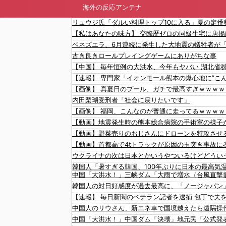
海外の反応アンテナ
古き良きロールプレイングゲームにありがちな事
内田梨瑚受刑者「社会に戻りたいです」
中国「大洪水！」三峡ダム「大雨で増水（台風直撃
韓国人の対日好感度が過去最高に、「ノージャパン」
【速報】 毎日新聞のベテラン記者を逮捕 包丁で夫
中国人のリウさん、新エネ車で国境越えたら遠隔操
中国「大洪水！」中国ダム「決壊」地元民「公式発