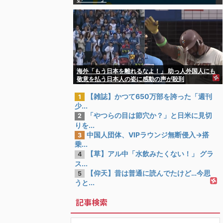
海外「もう日本を離れるなよ！」 助っ人外国人にも
敬意を払う日本人の姿に感動の声が殺到
【雑誌】かつて650万部を誇った「週刊
1
少...
「やつらの目は節穴か？」と日米に見切
2
りを...
中国人団体、VIPラウンジ無断侵入→搭
3
乗...
【草】アル中「水飲みたくない！」 グラ
4
ス...
【仰天】昔は普通に読んでたけど…今思
5
うと...
記事検索