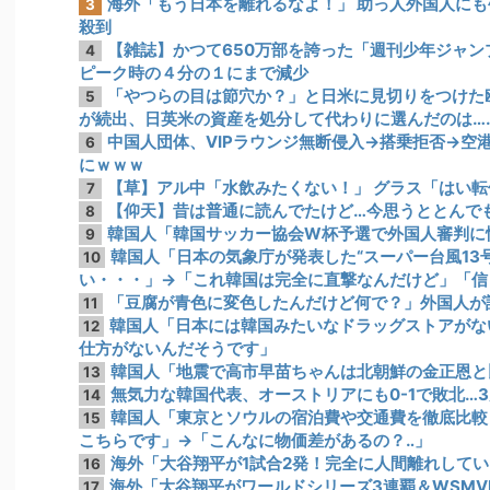
海外「もう日本を離れるなよ！」 助っ人外国人に
3
殺到
【雑誌】かつて650万部を誇った「週刊少年ジャン
4
ピーク時の４分の１にまで減少
「やつらの目は節穴か？」と日米に見切りをつけた
5
が続出、日英米の資産を処分して代わりに選んだのは…
中国人団体、VIPラウンジ無断侵入→搭乗拒否→空
6
にｗｗｗ
【草】アル中「水飲みたくない！」 グラス「はい転
7
【仰天】昔は普通に読んでたけど…今思うととんで
8
韓国人「韓国サッカー協会W杯予選で外国人審判に
9
韓国人「日本の気象庁が発表した“スーパー台風13
10
い・・・」→「これ韓国は完全に直撃なんだけど」「信
「豆腐が青色に変色したんだけど何で？」外国人が
11
韓国人「日本には韓国みたいなドラッグストアがな
12
仕方がないんだそうです」
韓国人「地震で高市早苗ちゃんは北朝鮮の金正恩と
13
無気力な韓国代表、オーストリアにも0-1で敗北…
14
韓国人「東京とソウルの宿泊費や交通費を徹底比較
15
こちらです」→「こんなに物価差があるの？‥」
海外「大谷翔平が1試合2発！完全に人間離れしてい
16
海外「大谷翔平がワールドシリーズ3連覇＆WSM
17