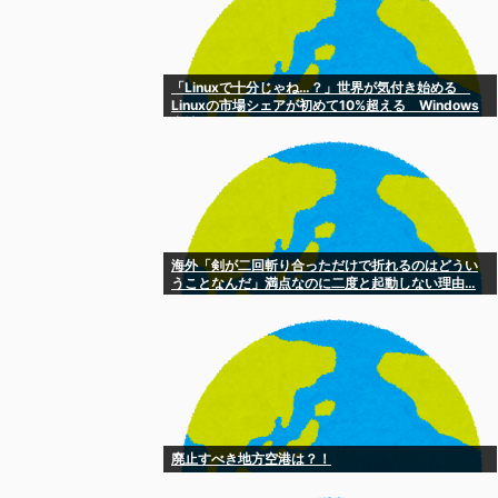
「Linuxで十分じゃね…？」世界が気付き始める
Linuxの市場シェアが初めて10%超える Windows
窮地 [8/6]
海外「剣が二回斬り合っただけで折れるのはどうい
うことなんだ」満点なのに二度と起動しない理由…
廃止すべき地方空港は？！