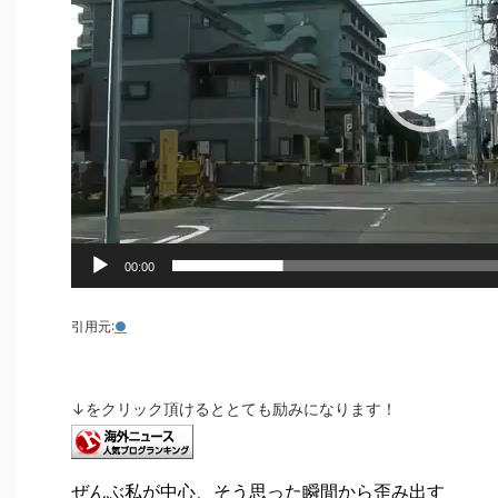
ヤ
ー
00:00
引用元:
●
↓をクリック頂けるととても励みになります！
ぜんぶ私が中心、そう思った瞬間から歪み出す