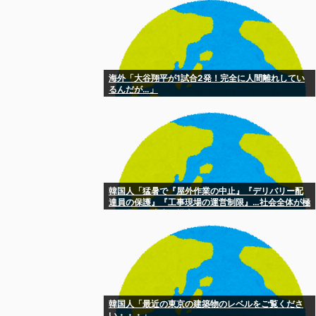
海外「大谷翔平が1試合2発！完全に人間離れしてい
るんだが…」
韓国人「猛暑で『屋外作業の中止』『デリバリー配
達員の保護』『工事現場の運営制限』…社会全体が極
限の暑さに適応を模索」
韓国人「最近の東京の建築物のレベルをご覧くださ
い・・・」