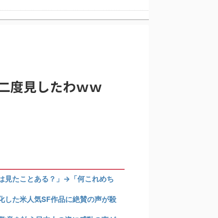
韓国人「日本旅行へ行ったら、絶対に若いうちにやっておいた方がいいことがこちら・・・」
反応
選んだのは……
二度見したわｗｗ
の反応
の反応
は見たことある？」→「何これめち
化した米人気SF作品に絶賛の声が殺