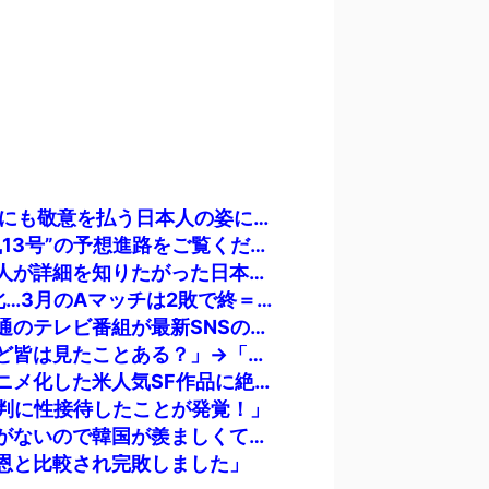
海外「もう日本を離れるなよ！」 助っ人外国人にも敬意を払う日本人の姿に感動の声が殺到
韓国人「日本の気象庁が発表した“スーパー台風13号”の予想進路をご覧ください・・・」→「これ韓国は完全に直撃なんだけど」「信じませんｗｗｗ」
「豆腐が青色に変色したんだけど何で？」外国人が詳細を知りたがった日本のモノ特集
無気力な韓国代表、オーストリアにも0-1で敗北…3月のAマッチは2敗で終＝韓国の反応
海外「全部日本の真似だったのか…」 日本の普通のテレビ番組が最新SNSの数十年先を行っていたと話題に
海外「日本にはこんな特殊な標識があるんだけど皆は見たことある？」→「何これめちゃくちゃ可愛いｗｗ」【海外の反応】
海外「ディズニーがゴミのようだ！」日本がアニメ化した米人気SF作品に絶賛の声が殺到中
判に性接待したことが発覚！」
韓国人「日本には韓国みたいなドラッグストアがないので韓国が羨ましくて羨ましくて仕方がないんだそうです」
恩と比較され完敗しました」