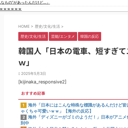
んなもの”があったんだけど…」
イスラム指導者が授業!? 憲法違反だと批判〇到【さくらの解説】
ｗｗｗｗｗｗ
91歳女性の遺体を遺棄したベトナム国籍の男が逮捕されました #移民 #外国人
ｗｗｗｗｗｗｗｗｗｗｗｗｗ
HOME
>
歴史/文化/生活
>
事実』が判明してしまう・・・・・・
数回の性接待を行い審判を買収していたことが発覚…（ﾌﾞﾙﾌﾞﾙ」＝韓国の
歴史/文化/生活
芸能/エンタメ
韓国の反応
プ」、発行部数が初の100万部割れ ピーク時の４分の１にまで減少
欧州投資家の選択に衝撃を受ける人が続出、日英米の資産を処分して代わりに
韓国人「日本の電車、短すぎて
警備員の”つり目ポーズ”で国際問題にｗｗｗ
性接待したことが発覚！」
ｗ」
て一つのジャンルとして日本人全員に愛されてる模様…（ﾌﾞﾙﾌﾞﾙ」＝韓国
規模の国民年金の金額がこちら…」→「韓国の未来が…（ﾌﾞﾙﾌﾞﾙ」＝韓国
2025年5月3日
いので韓国が羨ましくて羨ましくて仕方がないんだそうです」
[kijinaka_responsive2]
おすすめ記事
海外「日本にはこんな特殊な標識があるんだけど皆
1
ゃくちゃ可愛いｗｗ」【海外の反応】
海外「ディズニーがゴミのようだ！」日本がアニメ
2
到中