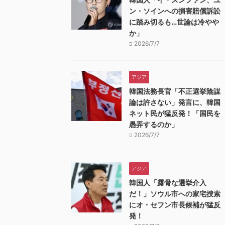
ン・ソインへの損害賠償訴訟
に踏み切るも…世論は冷やや
か」
2026/7/7
アジア
韓国法務長官「不正選挙陰謀
論は許さない」発言に、韓国
ネット民が猛反発！「国民を
愚弄するのか」
2026/7/7
アジア
韓国人「露骨な選挙介入
だ！」ソウル市への家宅捜索
にオ・セフン市長候補が猛反
発！