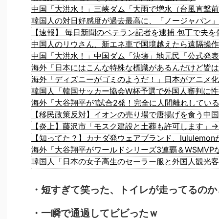
【速報】 毎日新聞のベテラン記者を逮捕 包丁で夫を
中国人のリウさん、新エネ車で国境越えたら遠隔操作
韓国人「韓国サッカー協会W杯予選で外国人審判に性
海外「大谷翔平が1試合2発！完全に人間離れしてい
【移民政策反対】イオンの売り場で唐揚げを食う中国
【炎上】藤沢市「モスク建設と土葬も許可します」→
韓国人「日本の女子高生のセーラー服と外国人観光客
・短すぎて笑った、トイレが走ってるのか
・一瞬で通過してビビったｗ