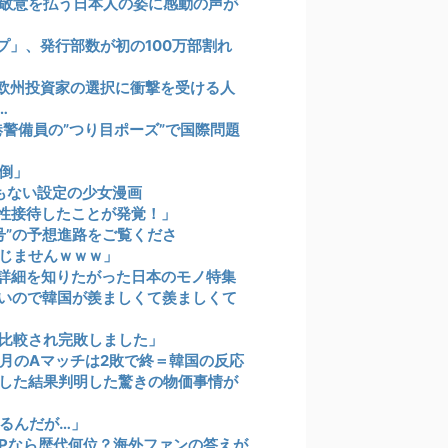
も敬意を払う日本人の姿に感動の声が
プ」、発行部数が初の100万部割れ
欧州投資家の選択に衝撃を受ける人
…
港警備員の”つり目ポーズ”で国際問題
倒」
もない設定の少女漫画
性接待したことが発覚！」
号”の予想進路をご覧くださ
じませんｗｗｗ」
詳細を知りたがった日本のモノ特集
いので韓国が羨ましくて羨ましくて
比較され完敗しました」
3月のAマッチは2敗で終＝韓国の反応
した結果判明した驚きの物価事情が
るんだが…」
VPなら歴代何位？海外ファンの答えが