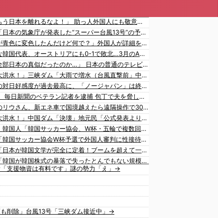
海外「もう日本を離れるなよ！」 助っ人外国人にも敬意を払う日本人の姿に感動の声が〇到
韓国人「日本の気象庁が発表した“スーパー台風13号”の予想進路をご覧ください・・・」→「これ韓国は完全に直撃なんだけど」「信じませんｗｗｗ」
「豆腐が青色に変色したんだけど何で？」外国人が詳細を知りたがった日本のモノ特集
無気力な韓国代表、オーストリアにも0-1で敗北…3月のAマッチは2敗で終＝韓国の反応
海外「全部日本の真似だったのか…」 日本の普通のテレビ番組が最新SNSの数十年先を行っていたと話題に
中国「大洪水！」三峡ダム「大雨で増水（台風直撃前」中国ダム「緊急放流！」中国鉄道「列車が走行中に流される」中国避難所「支援物資は有料です」謎の勢力「え」→
韓国人の対日好感度が過去最高に、「ノージャパン」は終わった？＝ネット「中国より100倍いい」
【速報】 毎日新聞のベテラン記者を逮捕 包丁で夫を脅した容疑
中国人のリウさん、新エネ車で国境越えたら遠隔操作で30時間ロックされる！
中国「大洪水！」中国ダム「決壊」地元民「公式発表より〇者多い！」中国政府「住民拘束！（安否不明」中国当局「救助隊動画も削除」台風13号「三峡ダム接近中」→
【激震】韓国人「韓国サッカー協会、W杯・五輪で複数回の性接待を行い審判を買収していたことが発覚…（ﾌﾞﾙﾌﾞﾙ」＝韓国の反応
韓国人「韓国サッカー協会W杯予選で外国人審判に性接待したことが発覚！」
韓国人「日本が韓国文学が完全に定着！ブームを超えて一つのジャンルとして日本人全員に愛されてる模様…（ﾌﾞﾙﾌﾞﾙ」＝韓国の反応
韓国人「韓国が韓国株式の暴落で失ったとんでもない規模の国民年金の金額がこちら…」→「韓国の未来が…（ﾌﾞﾙﾌﾞﾙ」＝韓国の反応
所「支援物資は有料です」謎の勢力「え」→
韓国人「日本には韓国みたいなドラッグストアがないので韓国が羨ましくて羨ましくて仕方がないんだそうです」
海外「大谷翔平が1試合2発！完全に人間離れしているんだが…」
海外「大谷翔平がワールドシリーズ3連覇＆WSMVPなら歴代何位？海外ファンの答えがこちら」
韓国人「日本の女子高生のセーラー服と外国人観光客の関係性」
も削除」台風13号「三峡ダム接近中」→
韓国人「広告塔としても活躍…」大谷翔平が『日立建機』ブランドアンバサダーに就任、来年4月に社名変更で国内外へ発信へ