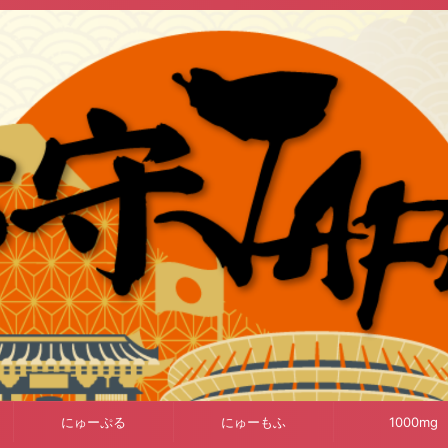
にゅーぷる
にゅーもふ
1000mg