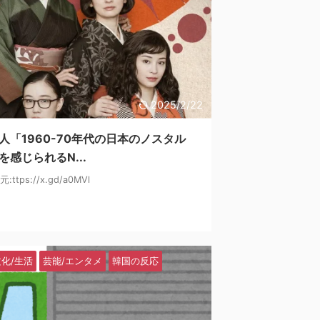
2025/2/22
人「1960-70年代の日本のノスタル
を感じられるN...
ttps://x.gd/a0MVl
文化/生活
芸能/エンタメ
韓国の反応