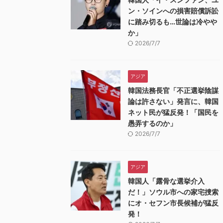
ン・ソインへの損害賠償訴訟
に踏み切るも…世論は冷やや
か」
2026/7/7
アジア
韓国法務長官「不正選挙陰謀
論は許さない」発言に、韓国
ネット民が猛反発！「国民を
愚弄するのか」
2026/7/7
アジア
韓国人「露骨な選挙介入
だ！」ソウル市への家宅捜索
にオ・セフン市長候補が猛反
発！