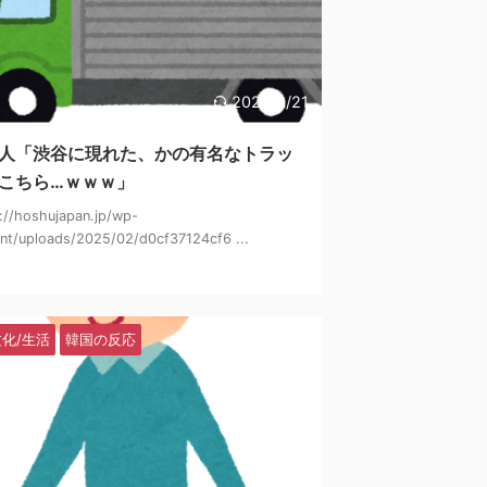
2025/2/21
人「渋谷に現れた、かの有名なトラッ
こちら…ｗｗｗ」
://hoshujapan.jp/wp-
nt/uploads/2025/02/d0cf37124cf6 ...
文化/生活
韓国の反応