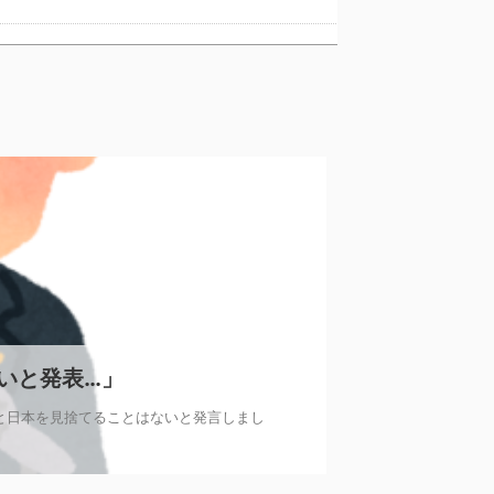
韓国人「日本旅行へ行ったら、絶対に若いうちにやっておいた方がいいことがこちら・・・」
コチラ → ………
らなきゃいけないんだ...
いと発表…」
と日本を見捨てることはないと発言しまし
2025/2/27