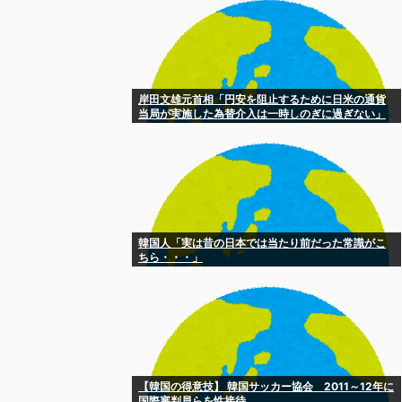
岸田文雄元首相「円安を阻止するために日米の通貨
当局が実施した為替介入は一時しのぎに過ぎない」
韓国人「実は昔の日本では当たり前だった常識がこ
ちら・・・」
【韓国の得意技】 韓国サッカー協会 2011～12年に
国際審判員らを性接待