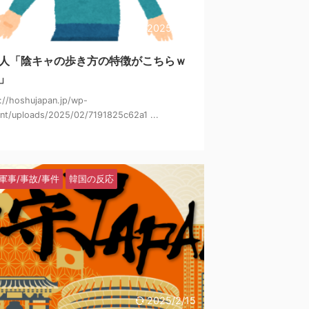
2025/2/21
人「陰キャの歩き方の特徴がこちらｗ
」
://hoshujapan.jp/wp-
nt/uploads/2025/02/7191825c62a1 ...
軍事/事故/事件
韓国の反応
2025/2/15