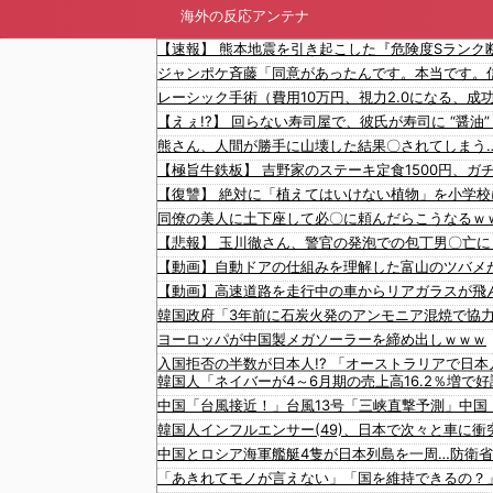
海外の反応アンテナ
同僚の美人に土下座して必〇に頼んだらこうなるｗ
【動画】自動ドアの仕組みを理解した富山のツバメ
ヨーロッパが中国製メガソーラーを締め出しｗｗｗ
韓国人「ネイバーが4～6月期の売上高16.2％増で
中国「台風接近！」台風13号「三峡直撃予測」中国
韓国人インフルエンサー(49)、日本で次々と車に衝突
中国とロシア海軍艦艇4隻が日本列島を一周…防衛
「あきれてモノが言えない」「国を維持できるの？