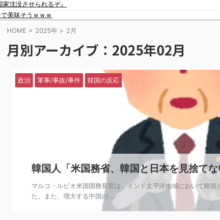
国家沈没させられるぞ』
イスラム指導者が授業!? 憲法違反だと批判〇到【さくらの解説】
チで美味そうｗｗｗ
91歳女性の遺体を遺棄したベトナム国籍の男が逮捕されました #移民 #外国人
員は避難…エンジンルーム付近から出火！
HOME
>
2025年
>
2月
に植えた→20年経って見に行くと…「！？」衝撃の光景が・・・
月別アーカイブ：2025年02月
FAの要求を呑んだFIFAだったがUEFA側は強硬姿勢を崩さず……
ｗｗ
「絶対に〇刑にならない罪なのに警察が〇刑にした！」 → 元警官のマジレスが
僕のこと引き取ってほしいんですけど！」なんでいい年したヒキニートを引き取
政治
軍事/事故/事件
韓国の反応
本人の反応をご覧ください・・・」→「」
が審判を買収していたと思われていた模様…（ﾌﾞﾙﾌﾞﾙ」＝韓国の反応
ゃないですか？」
題に…」→「2002年の栄光まで疑われる…（ﾌﾞﾙﾌﾞﾙ」＝韓国の反応
と言われてるよ！性接待がバレちゃったからね」
韓国人「米国務省、韓国と日本を見捨てな
マルコ・ルビオ米国国務長官は、インド太平洋地域において韓国
た。また、増大する中国の ...