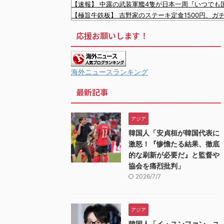
【速報】 中露の武装軍艦4隻が日本一周『いつでも
【極旨牛鉄板】 吉野家のステーキ定食1500円、ガ
韓国陸軍の射撃訓練中だったK1E1戦車で火災、乗
応援お願いします！
【復讐】 絶対に「植えてはいけない植物」を小学校
FIFAとUEFAの争いが凄まじい泥沼状態に突入、UE
同僚の美人に土下座して必〇に頼んだらこうなるｗ
【悲報】 玉川徹さん、警官の発泡での包丁男〇亡に
海外ニュースランキング
【人工障がい者】 甥(28)「両親が亡くなったんで
最新記事
韓国人「大韓航空の熊本地震飲料水支援に対する日
韓国人「悲報：FIFA会長にさえ2002年W杯で韓国
韓国人「日本のサッカー協会も性接待やってるんじ
アジア
韓国人「韓国サッカー協会の審判買収、遂に海外でも話
韓国人「安貞桓が韓国代表に
韓国人「今海外で韓国2002W杯ベスト4も怪しい
激怒！『惨憺たる結果、徹底
的な刷新が必要だ』と監督や
協会を痛烈批判」
2026/7/7
アジア
韓国人「イ・スンファン、ユ