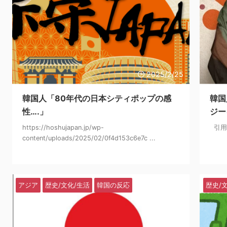
2025/2/25
韓国人「80年代の日本シティポップの感
韓国
性….」
ジー
https://hoshujapan.jp/wp-
引用元:
content/uploads/2025/02/0f4d153c6e7c ...
アジア
歴史/文化/生活
韓国の反応
歴史/