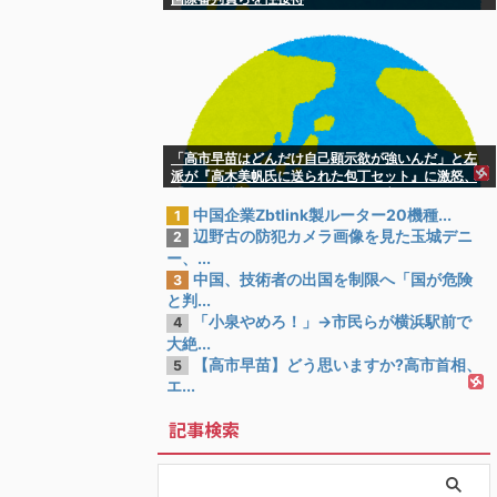
「高市早苗はどんだけ自己顕示欲が強いんだ」と左
派が『高木美帆氏に送られた包丁セット』に激怒、
「こんな首相は見たことがない」と言い張るも……
中国企業Zbtlink製ルーター20機種...
1
辺野古の防犯カメラ画像を見た玉城デニ
2
ー、...
中国、技術者の出国を制限へ「国が危険
3
と判...
「小泉やめろ！」→市民らが横浜駅前で
4
大絶...
【高市早苗】どう思いますか?高市首相、
5
エ...
記事検索