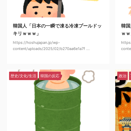
2025/2/21
韓国人「日本の一瞬で凍る冷凍プールドッ
韓国
キリｗｗｗ」
ｗｗ
https://hoshujapan.jp/wp-
https
content/uploads/2025/02/b270aa6e1a7f ...
conte
歴史/文化/生活
韓国の反応
政治
2025/2/15