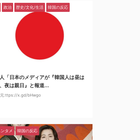
政治
歴史/文化/生活
韓国の反応
2025/2/23
人「日本のメディアが『韓国人は昼は
、夜は親日』と報道...
ttps://x.gd/bHwgo
エンタメ
韓国の反応