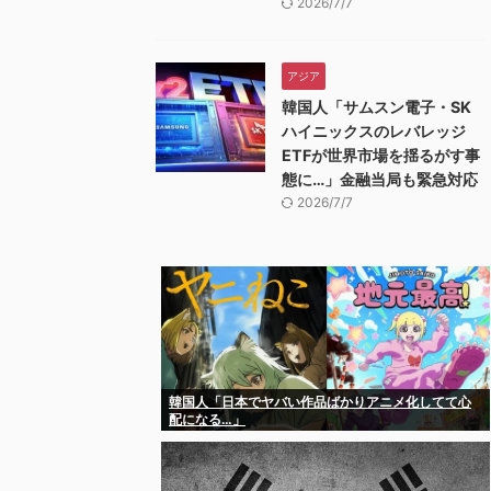
2026/7/7
アジア
韓国人「サムスン電子・SK
ハイニックスのレバレッジ
ETFが世界市場を揺るがす事
態に…」金融当局も緊急対応
2026/7/7
韓国人「日本でヤバい作品ばかりアニメ化してて心
配になる…」