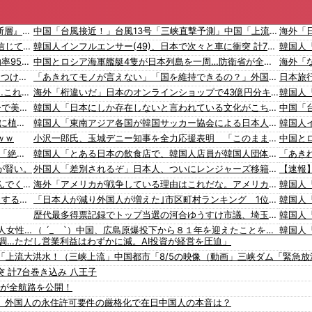
【速報】 熊本地震を引き起こした『危険度Sランク断層』日本のド真ん中に10カ所もあると判明
中国「台風接近！」台風13号「三峡直撃予測」中国「上流大洪水！（三峡上流」中国都市「8/5の映像（動画」三峡ダム「緊急放流（決壊危機」中国「下流大水害（震え声」→
ジャンポケ斉藤「同意があったんです。本当です。信じて下さい」 ←何でこの主張が通らないの？
韓国人インフルエンサー(49)、日本で次々と車に衝突 計7台巻き込み 八王子
レーシック手術（費用10万円、視力2.0になる、成功率95%）←これをしない理由ｗｗ
中国とロシア海軍艦艇4隻が日本列島を一周…防衛省が全航路を公開！
【えぇ!?】 回らない寿司屋で、彼氏が寿司に “醤油” つけてた→私「は？30にもなって、醤油つけるとか恥ずかしい！ドン引き！低レベル!! 回転寿司しか行ったことない人はこれだから…」
「あきれてモノが言えない」「国を維持できるの？」外国人の永住許可要件の厳格化で在日中国人の本音は？
熊さん、人間が勝手に山壊した結果〇されてしまう…これ半分虐〇だろ
海外「桁違いだ」日本のオンラインショップで43億円分キャンセルした女に海外びっくり仰天！（海外の反応）
【極旨牛鉄板】 吉野家のステーキ定食1500円、ガチで美味そうｗｗｗ
韓国人「日本にしか存在しないと言われている文化がこちら・・・」
【復讐】 絶対に「植えてはいけない植物」を小学校に植えた→20年経って見に行くと…「！？」衝撃の光景が・・・
韓国人「東南アジア各国が韓国サッカー協会による日本人や外国人審判接待を報道！」→「信頼を揺るがす深刻なスキャンダル‥」
ｗｗ
小沢一郎氏、玉城デニー知事を全力応援表明 「このままでは勝てない」中道の態度を批判 玉城氏「小沢氏は政治の師匠」※中道は支援表明せず
【悲報】 玉川徹さん、警官の発泡での包丁男〇亡に「絶対に〇刑にならない罪なのに警察が〇刑にした！」 → 元警官のマジレスがコチラ → ………
韓国人「とある日本の飲食店で、韓国人店員が韓国人団体客と口論になった理由がこちら・・・」
が賢い。
外国人「差別されるぞ」日本人、ついにレンジャーズ移籍！横田大祐が完全移籍へ！クラブ間合意報道で現地セルティックサポが警鐘！【海外の反応】
【動画】高速道路を走行中の車からリアガラスが飛んでくる事故(ﾟoﾟ)
海外「アメリカが戦争している理由はこれだな。アメリカが世界最大のエネルギー輸出国となる」
韓国政府「3年前に石炭火発のアンモニア混焼で協力するっていったけどあれ取りやめな。政権変わったし」……韓国とまともな協力ができない理由、これなんですよね
「日本人が減り外国人が増えた｣市区町村ランキング 1位 大阪市、2位 横浜市、3位 名古屋市、4位 京都市、5位 埼玉県川口市
歴代最多得票記録でトップ当選の河合ゆうすけ市議、埼玉知事選（来年８月）に立候補表明！「埼玉県の外国人問題を解決するには、知事選で保守の政治家が立ち上がるしかない」保守一本化を訴え
入国拒否の半数が日本人!? 「オーストラリアで日本人女性が売春」
（ ´_ゝ`）中国、広島原爆投下から８１年を迎えたことを受け「日本は原爆被害者の立場で同情を買おうとするのを止めろ」
好調…ただし営業利益はわずかに減。AI投資が経営を圧迫」
韓国人「株でお金を失ったのはイ・ジェミョンのせいだ！」として支持率が右肩下がりに……まあ、本当にその側面があるので救えないんですが
【平等は？】文科省、若手女性研究者支援のため大学に補助金交付（年間最大5000万円）「将来のリーダーとして活躍する（女性の）人材を輩出したい」
「上流大洪水！（三峡上流」中国都市「8/5の映像（動画」三峡ダム「緊急
【動画】ロシアの空挺兵、パラシュートが開かずに墜落してしまう。
韓国人「海外が想像する韓国人キャラクターのイメージがこちら・・・」
 計7台巻き込み 八王子
【移民政策反対】イオンの売り場で唐揚げを食う中国人の子供
「猫が車を凝視してると思ったら、自分に見とれていた…」（動画）
省が全航路を公開！
【炎上】藤沢市「モスク建設と土葬も許可します」→3万人の反対署名も却下
16歳の清水空跳が100m10秒00を記録して桐生祥秀の高校記録を更新、海外陸上競技ファンも大衝撃（海外の反応）
」外国人の永住許可要件の厳格化で在日中国人の本音は？
【知ってた？】カナダ発ウェアブランド、lululemonが日本でオープン→店名は日本差別からできた？