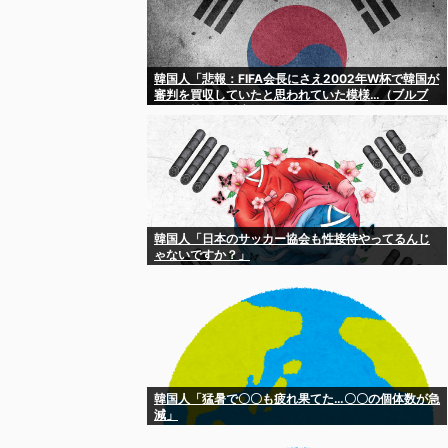
韓国人「悲報：FIFA会長にさえ2002年W杯で韓国が
審判を買収していたと思われていた模様…（ブルブ
ル」＝韓国の反応
韓国人「日本のサッカー協会も性接待やってるんじ
ゃないですか？」
韓国人「猛暑で〇〇も疲れ果てた…〇〇の個体数が急
減」