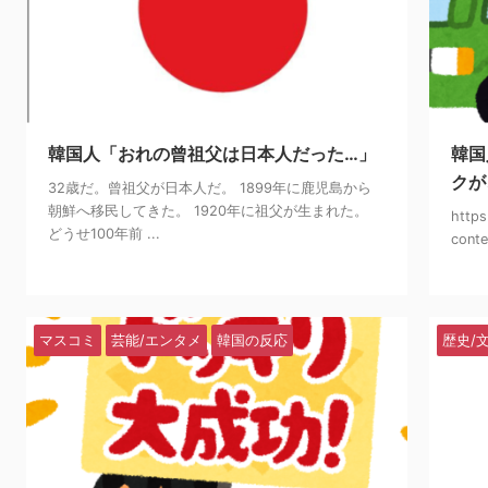
2025/2/21
韓国人「おれの曾祖父は日本人だった…」
韓国
クが
32歳だ。曾祖父が日本人だ。 1899年に鹿児島から
朝鮮へ移民してきた。 1920年に祖父が生まれた。
https
どうせ100年前 ...
conte
マスコミ
芸能/エンタメ
韓国の反応
歴史/