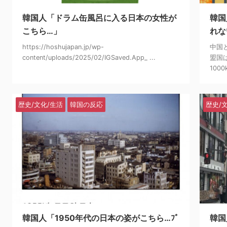
韓国人「ドラム缶風呂に入る日本の女性が
韓国
こちら…」
れな
https://hoshujapan.jp/wp-
中国
content/uploads/2025/02/IGSaved.App_ ...
盟国
100
歴史/文化/生活
韓国の反応
歴史/
2025/2/15
韓国人「1950年代の日本の姿がこちら…ﾌﾞ
韓国