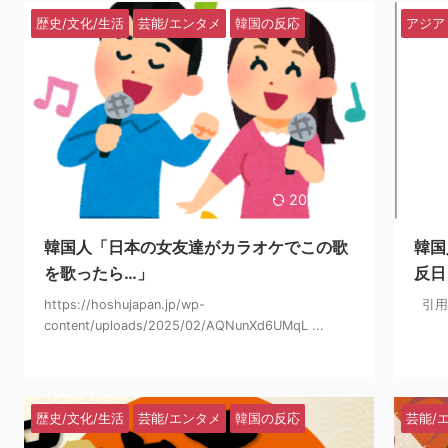
歴史/文化/生活
芸能/エンタメ
韓国の反応
アジア
2025/2/26
韓国人「日本の女友達がカラオケでこの歌
韓国
を歌ったら…」
反日
https://hoshujapan.jp/wp-
引用元:
content/uploads/2025/02/AQNunXd6UMqL ...
歴史/文化/生活
芸能/エンタメ
韓国の反応
芸能/