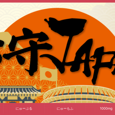
にゅーぷる
にゅーもふ
1000mg