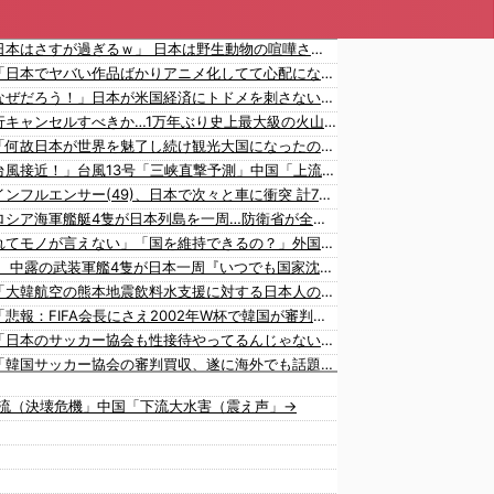
海外「日本はさすが過ぎるｗ」 日本は野生動物の喧嘩さえ可愛くなってしまうと世界が騒然
韓国人「日本でヤバい作品ばかりアニメ化してて心配になる…」
海外「なぜだろう！」日本が米国経済にトドメを刺さない本当の理由に海外が大騒ぎ
日本旅行キャンセルすべきか…1万年ぶり史上最大級の火山の兆し＝韓国の反応
韓国人「何故日本が世界を魅了し続け観光大国になったのか？その理由がこちら‥」→「文化的なソフトパワーが凄い」
中国「台風接近！」台風13号「三峡直撃予測」中国「上流大洪水！（三峡上流」中国都市「8/5の映像（動画」三峡ダム「緊急放流（決壊危機」中国「下流大水害（震え声」→
韓国人インフルエンサー(49)、日本で次々と車に衝突 計7台巻き込み 八王子
中国とロシア海軍艦艇4隻が日本列島を一周…防衛省が全航路を公開！
「あきれてモノが言えない」「国を維持できるの？」外国人の永住許可要件の厳格化で在日中国人の本音は？
【速報】 中露の武装軍艦4隻が日本一周『いつでも国家沈没させられるぞ』
韓国人「大韓航空の熊本地震飲料水支援に対する日本人の反応をご覧ください・・・」→「」
韓国人「悲報：FIFA会長にさえ2002年W杯で韓国が審判を買収していたと思われていた模様…（ﾌﾞﾙﾌﾞﾙ」＝韓国の反応
韓国人「日本のサッカー協会も性接待やってるんじゃないですか？」
韓国人「韓国サッカー協会の審判買収、遂に海外でも話題に…」→「2002年の栄光まで疑われる…（ﾌﾞﾙﾌﾞﾙ」＝韓国の反応
韓国人「今海外で韓国2002W杯ベスト4も怪しいと言われてるよ！性接待がバレちゃったからね」
放流（決壊危機」中国「下流大水害（震え声」→
海外「大谷翔平が1試合2発！完全に人間離れしているんだが…」
海外「大谷翔平がワールドシリーズ3連覇＆WSMVPなら歴代何位？海外ファンの答えがこちら」
韓国人「日本の女子高生のセーラー服と外国人観光客の関係性」
韓国人「広告塔としても活躍…」大谷翔平が『日立建機』ブランドアンバサダーに就任、来年4月に社名変更で国内外へ発信へ