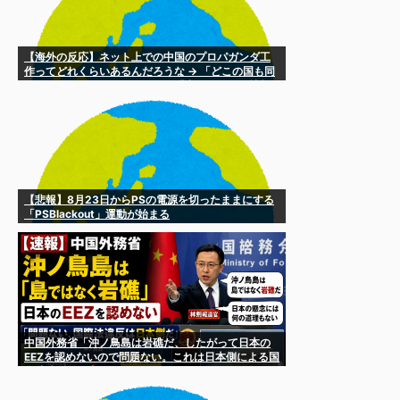
【海外の反応】ネット上での中国のプロパガンダ工
作ってどれくらいあるんだろうな → 「どこの国も同
じようなことをやってるよな」「中国に関する情報
はマジで両極端なものしかない」
【悲報】8月23日からPSの電源を切ったままにする
「PSBlackout」運動が始まる
中国外務省「沖ノ鳥島は岩礁だ、したがって日本の
EEZを認めないので問題ない。これは日本側による国
際法違反した主張だ」