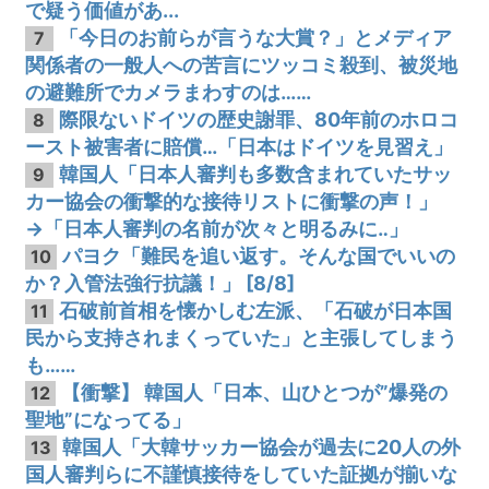
で疑う価値があ...
「今日のお前らが言うな大賞？」とメディア
7
関係者の一般人への苦言にツッコミ殺到、被災地
の避難所でカメラまわすのは……
際限ないドイツの歴史謝罪、80年前のホロコ
8
ースト被害者に賠償…「日本はドイツを見習え」
韓国人「日本人審判も多数含まれていたサッ
9
カー協会の衝撃的な接待リストに衝撃の声！」
→「日本人審判の名前が次々と明るみに‥」
パヨク「難民を追い返す。そんな国でいいの
10
か？入管法強行抗議！」 [8/8]
石破前首相を懐かしむ左派、「石破が日本国
11
民から支持されまくっていた」と主張してしまう
も……
【衝撃】 韓国人「日本、山ひとつが”爆発の
12
聖地”になってる」
韓国人「大韓サッカー協会が過去に20人の外
13
国人審判らに不謹慎接待をしていた証拠が揃いな