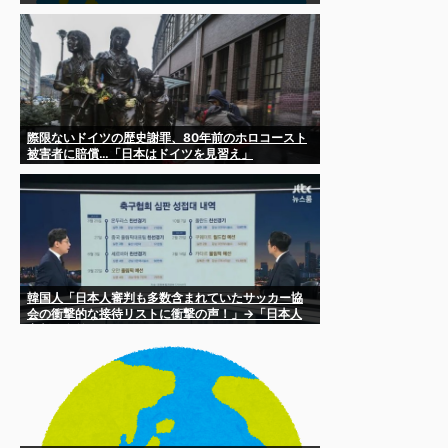
でカメラまわすのは……
際限ないドイツの歴史謝罪、80年前のホロコースト
被害者に賠償…「日本はドイツを見習え」
韓国人「日本人審判も多数含まれていたサッカー協
会の衝撃的な接待リストに衝撃の声！」→「日本人
審判の名前が次々と明るみに‥」