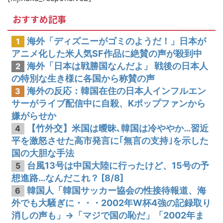
韓国人「韓国サッカー協会関係者が『不適切接待は慣行だった』と衝撃発言！日韓ワールドカップ4強にも疑いの視線が向けられる」
おすすめ記事
海外「ディズニーがゴミのようだ！」日本が
1
アニメ化した米人気SF作品に絶賛の声が殺到中
海外「日本は戦勝国なんだよ」 戦後の日本人
2
の特別な生き様に各国から称賛の声
海外の反応：韓国在住の日本人インフルエン
3
サーがライブ配信中に自殺、Kポップファンから
嫌がらせか
【竹外交】米国は曖昧､韓国は冷ややか…習近
4
平を激怒させた高市発言に｢無言の支持｣を示した
国の大胆な手法
台風13号は中国大陸に行ったけど、15号の予
5
想進路…なんだこれ？ [8/8]
韓国人「韓国サッカー協会の性接待報道、海
6
外でも大騒ぎに・・・2002年W杯4強の記録取り
消しの声も」→「マジで国の恥だ」「2002年ま