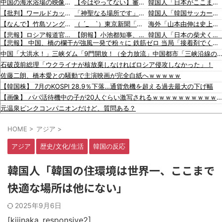
中国の海水浴場の映像があまりにも・・・
【今はやってない】審判への性接待疑惑、大韓サッカー協会が声明「現在は一切発生していない」「世界中のサッカー界関係者の皆さんにお詫び」
韓国人「日本がここまでの観光大国に発展した本当の理由がこちら…」→「昔から日本は愛されてた…（ﾌﾞﾙﾌﾞﾙ」＝韓国の反応
【批判】ワールドカップ決勝のハーフタイムショー、英紙｢BTSが出てきて悪夢かと思った｣
「神聖なる場所です」靖国神社、境内におけるコスプレや軍装の禁止を発表
韓国人「韓国サッカー協会の性接待報道、海外でも大騒ぎに・・・2002年W杯4強の記録取り消しの声も」→「マジで国の恥だ」「2002年まで疑う価値がある」「国民や国が築いた国格をサッカー選手が足で蹴り飛ばすね」
【なんで】竹島ソングを歌う韓国アイドルグループが待望の日本デビュー
（ ´_ゝ`）東京新聞「小池都知事、今年も虐〇された朝鮮人犠牲者らを追悼文を送付しない意向。10年連続」
海外「山本由伸は史上最高の日本人投手になれる？」
【悲報】ロシア報道官「広島市長は毎年、ロシアを嫌悪する『偽りの呪文』を繰り返し、日本人をゾンビ化させている」と主張
【朗報】小池都知事、高市首相と会談し「墓地埋葬法」の改正を要請 国と都が連携し民間への指導強化を進める方向で一致
韓国人「日本の柴犬くん散歩中の暑さに耐えられなかった結果」
【悲報】 中国、橋の欄干が強風一発で粉々に 鉄筋ゼロ 当局「接着剤でくっつけただけ」「正常で、品質問題はない」
文在寅、航空未経験の娘婿を重役にして収賄で起訴された
蓮舫議員「蓮舫だから叩いていい、との報道に何度も向き合ってきました。悔しくても」
韓国人「最近の日本アニメ業界の勢力図を変えたと言われる作品がこちら…」→「こういうのが面白い…（ﾌﾞﾙﾌﾞﾙ」＝韓国の反応
中国「大洪水！」三峡ダム「9門開放！（全力放流」中国都市「三峡沿線の道路水没」中国政府「高速道路封鎖！」中国ダム「緊急放流に合わせて開門（土
【韓国サッカー協会】外国人審判約10人に性的接待か 計1496回、約2億ウォン（約2200万円）
韓国人「海外が想像する韓国人キャラクターのイメージがこちら・・・」
韓国人「韓国サッカー協会関係者が『不適切接待は慣行だった』と衝撃発言！日韓ワールドカップ4強にも疑いの視線が向けられる」
石破茂前総理「ウクライナが核放棄しなければロシア侵攻しなかった」！
韓国のサッカー協会、W杯予選等を裁くために訪韓した外国人審判を「性接待」していた……大して強くもないチームが潤沢な予算を持ってりゃそうなるわな
「猫が車を凝視してると思ったら、自分に見とれていた…」（動画）
海外「大谷翔平が勝ち越しの絶好機でダブルプレー…」
佐藤二朗、橋本愛との騒動で主演映画が完全白紙へｗｗｗｗｗ
中国人による密漁が止まらない
16歳の清水空跳が100m10秒00を記録して桐生祥秀の高校記録を更新、海外陸上競技ファンも大衝撃（海外の反応）
海外「大谷翔平がドジャースでfWAR25.0到達！歴史的ペースに海外騒然…」
【韓国株】 7月のKOSPI 28.9％下落…通貨危機を超える過去最大の下げ幅
警察がスーパーで暴れる刃物男を射〇「発砲は適正か？」
海外「大谷翔平が1試合2発！完全に人間離れしているんだが…」
【画像】 パパ活待機中の子が20人ぐらい激写されるｗｗｗｗｗｗｗｗｗｗｗ
【動画】タイのティパンコーン王子が日本人女性とデートか？
海外「大谷翔平がワールドシリーズ3連覇＆WSMVPなら歴代何位？海外ファンの答えがこちら」
元温泉ピンクコンパニオンだけど、質問ある？
【動画】これはお見事。中国重慶市で珍しい事故が撮影される。
【衝撃】 ワイ、保険金2億円と遺産6000万円を相続したら「こう」なった・・・
HOME
>
アジア
>
ワイジ毎日2kgの野菜と500gくらいの肉食べたらこうなるｗｗｗ
「2年間、たぶん1日4回は握ってた」ラスベガスで買った3,000円のキーホルダーを調べたら
アジア
歴史/文化/生活
韓国の反応
【竹外交】米国は曖昧､韓国は冷ややか…習近平を激怒させた高市発言に｢無言の支持｣を示した国の大胆な手法
台風13号は中国大陸に行ったけど、15号の予想進路…なんだこれ？ [8/8]
韓国人「韓国の住環境は世界一、ここまで
「今日のお前らが言うな大賞？」とメディア関係者の一般人への苦言にツッコミ〇到、被災地の避難所でカメラまわすのは……
快適な場所は他にない」
韓国人「日本がここまでの観光大国に発展した本当の理由がこちら…」→「昔から日本は愛されてた…（ﾌﾞﾙﾌﾞﾙ」＝韓国の反応
韓国人「韓国サッカー協会の性接待報道、海外でも大騒ぎに・・・2002年W杯4強の記録取り消しの声も」→「マジで国の恥だ」「2002年まで疑う価値がある」「国民や国が築いた国格をサッカー選手が足で蹴り飛ばすね」
2025年9月6日
韓国人「日本の柴犬くん散歩中の暑さに耐えられなかった結果」
韓国人「最近の日本アニメ業界の勢力図を変えたと言われる作品がこちら…」→「こういうのが面白い…（ﾌﾞﾙﾌﾞﾙ」＝韓国の反応
[kijinaka_responsive2]