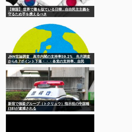
【韓国】 世界で最も似ている日韓…自由民主主義を
守るため手を携えるべき
JNN世論調査 高市内閣の支持率59.2% 先月調査
から6.7ポイント下落・・・各党の支持率、自民
30.9%、国民3.0%、維新2.9%、参政2.7%、立憲
2.4%、共産2.3%、中道1.9%、公明1.4%、みらい
1.4% [8/5]
新宿で強盗グループ（トクリュウ）指示役の中国籍
(18)が逮捕される