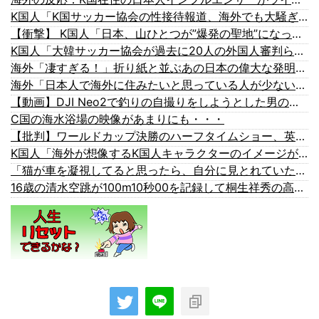
K国人「K国サッカー協会の性接待報道、海外でも大騒ぎに・・・2002年W杯4強の記録取り消しの声も」→「マジで国の恥だ」「2002年まで疑う価値があ...
【衝撃】 K国人「日本、山ひとつが”爆発の聖地”になってる」
K国人「大韓サッカー協会が過去に20人の外国人審判らに不謹慎接待をしていた証拠が揃いながらも不起訴処分に成っていた事が明らかに‥」
海外「凄すぎる！」折り紙と並ぶあの日本の偉大な発明に海外がびっくり仰天
海外「日本人で海外に住みたいと思っている人が少ないのは何故なんだ？母国ではみんな出たがっているのだが？」
【動画】DJI Neo2で釣りの自撮りをしようとした男の悲劇（ノ∇`）
C国の海水浴場の映像があまりにも・・・
【批判】ワールドカップ決勝のハーフタイムショー、英紙｢BTSが出てきて悪夢かと思った｣
K国人「海外が想像するK国人キャラクターのイメージがこちら・・・」
「猫が車を凝視してると思ったら、自分に見とれていた…」（動画）
16歳の清水空跳が100m10秒00を記録して桐生祥秀の高校記録を更新、海外陸上競技ファンも大衝撃（海外の反応）