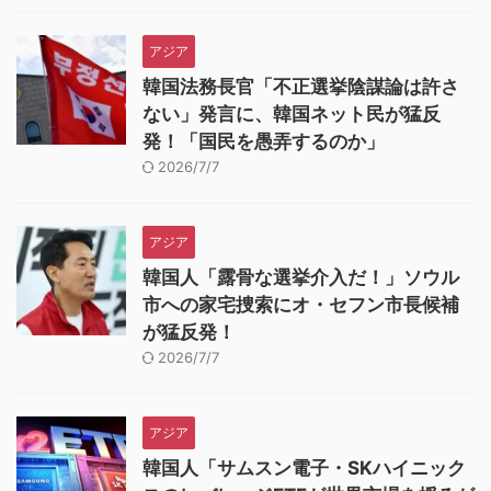
アジア
韓国法務長官「不正選挙陰謀論は許さ
ない」発言に、韓国ネット民が猛反
発！「国民を愚弄するのか」
2026/7/7
アジア
韓国人「露骨な選挙介入だ！」ソウル
市への家宅捜索にオ・セフン市長候補
が猛反発！
2026/7/7
アジア
韓国人「サムスン電子・SKハイニック