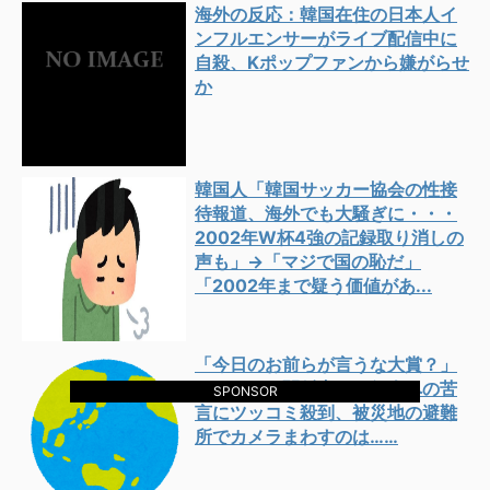
海外の反応：韓国在住の日本人イ
ンフルエンサーがライブ配信中に
自殺、Kポップファンから嫌がらせ
か
韓国人「韓国サッカー協会の性接
待報道、海外でも大騒ぎに・・・
2002年W杯4強の記録取り消しの
声も」→「マジで国の恥だ」
「2002年まで疑う価値があ...
「今日のお前らが言うな大賞？」
とメディア関係者の一般人への苦
SPONSOR
言にツッコミ殺到、被災地の避難
所でカメラまわすのは……