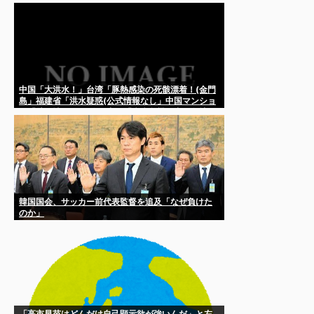
中国「大洪水！」台湾「豚熱感染の死骸漂着！(金門
島」福建省「洪水疑惑(公式情報なし」中国マンショ
ン「壁が壊れる(画像」中国「疫病危機」中国各地
「大水害発生」→
韓国国会、サッカー前代表監督を追及「なぜ負けた
のか」
「高市早苗はどんだけ自己顕示欲が強いんだ」と左