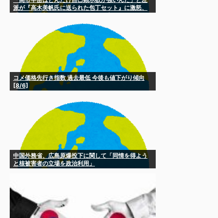
派が『高木美帆氏に送られた包丁セット』に激怒、
「こんな首相は見たことがない」と言い張るも……
コメ価格先行き指数 過去最低 今後も値下がり傾向
[8/6]
中国外務省、広島原爆投下に関して「同情を得よう
と核被害者の立場を政治利用」