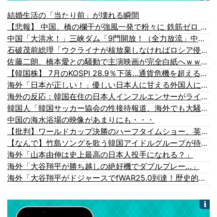
結婚生活の「当たり前」が壊れる瞬間
【悲報】 中国、橋の欄干が強風一発で粉々に 鉄筋ゼロ 当局「接着剤でくっつけただけ」「正常で、品質問題はない」
中国「大洪水！」三峡ダム「9門開放！（全力放流」中国都市「三峡沿線の道路水没」中国政府「高速道路封鎖！」中国ダム「緊急放流に合わせて開門（土砂崩れ発生」→
石破茂前総理「ウクライナが核放棄しなければロシア侵攻しなかった」！
佐藤二朗、橋本愛との騒動で主演映画が完全白紙へｗｗｗｗｗ
【韓国株】 7月のKOSPI 28.9％下落…通貨危機を超える過去最大の下げ幅
海外「日本が正しい！」優しい日本人に甘える外国人に海外が大騒ぎ
海外の反応：韓国在住の日本人インフルエンサーがライブ配信中に自殺、Kポップファンから嫌がらせか
韓国人「韓国サッカー協会の性接待報道、海外でも大騒ぎに・・・2002年W杯4強の記録取り消しの声も」→「マジで国の恥だ」「2002年まで疑う価値があ...
中国の海水浴場の映像があまりにも・・・
【批判】ワールドカップ決勝のハーフタイムショー、英紙｢BTSが出てきて悪夢かと思った｣
【なんで】竹島ソングを歌う韓国アイドルグループが待望の日本デビュー
海外「山本由伸は史上最高の日本人投手になれる？」
海外「大谷翔平が勝ち越しの絶好機でダブルプレー…」
海外「大谷翔平がドジャースでfWAR25.0到達！歴史的ペースに海外騒然…」