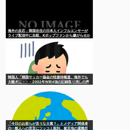
海外の反応：韓国在住の日本人インフルエンサーが
ライブ配信中に自殺、Kポップファンから嫌がらせか
韓国人「韓国サッカー協会の性接待報道、海外でも
大騒ぎに・・・2002年W杯4強の記録取り消しの声
も」→「マジで国の恥だ」「2002年まで疑う価値が
あ...
「今日のお前らが言うな大賞？」とメディア関係者
の一般人への苦言にツッコミ殺到、被災地の避難所