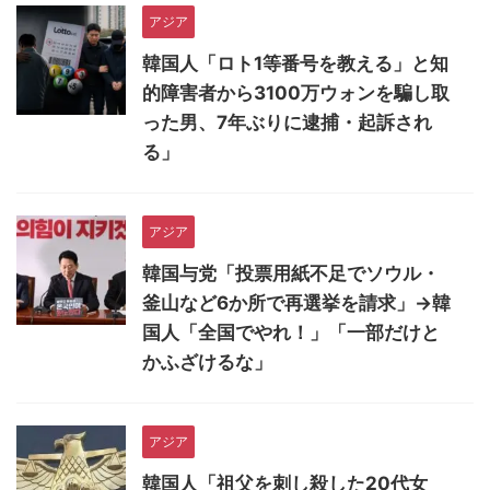
アジア
韓国人「ロト1等番号を教える」と知
的障害者から3100万ウォンを騙し取
った男、7年ぶりに逮捕・起訴され
る」
アジア
韓国与党「投票用紙不足でソウル・
釜山など6か所で再選挙を請求」→韓
国人「全国でやれ！」「一部だけと
かふざけるな」
アジア
韓国人「祖父を刺し殺した20代女