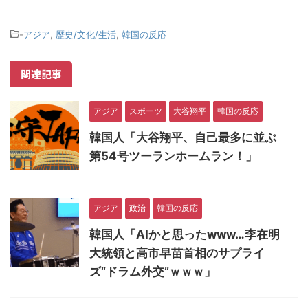
-
アジア
,
歴史/文化/生活
,
韓国の反応
関連記事
アジア
スポーツ
大谷翔平
韓国の反応
韓国人「大谷翔平、自己最多に並ぶ
第54号ツーランホームラン！」
アジア
政治
韓国の反応
韓国人「AIかと思ったwww…李在明
大統領と高市早苗首相のサプライ
ズ“ドラム外交”ｗｗｗ」