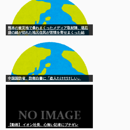
熊本の被災地で暴れまくったメディア取材陣、堪忍
袋の緒が切れた地元住民が苦情を寄せまくった結
果……
中国国防省、防衛白書に「盗人たけだけしい」
【動画】 イオン社長、心無い記者にブチギレ