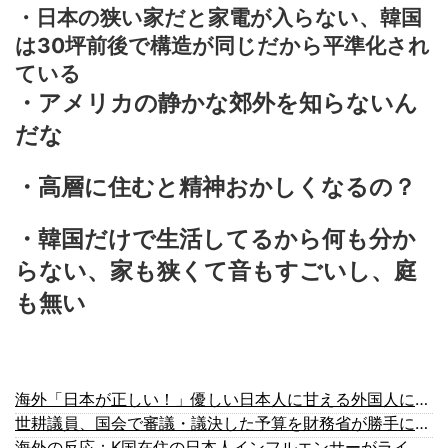
・日本の狭い家だと家電が入らない、韓国
は30坪前後で構造が同じだから平準化され
ている
・アメリカの静かな郊外を知らないん
だな
・高層に住むと精神おかしくなるの？
・韓国だけで生活してるから何も分か
らない、家も狭くて音もすごいし、庭
も無い
海外「日本が正しい！」優しい日本人に甘える外国人に海外が大騒ぎ
世耕議員、国会で審議・議決した予算を財務省が勝手に３兆円動かしていると指摘・問題視
海外の反応：K国在住の日本人インフルエンサーがライブ配信中に自〇、Kポップファンから嫌がらせか