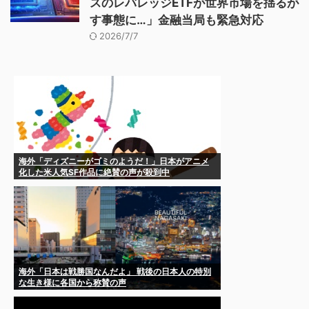
スのレバレッジETFが世界市場を揺るが
す事態に…」金融当局も緊急対応
2026/7/7
海外「ディズニーがゴミのようだ！」日本がアニメ
化した米人気SF作品に絶賛の声が殺到中
海外「日本は戦勝国なんだよ」 戦後の日本人の特別
な生き様に各国から称賛の声