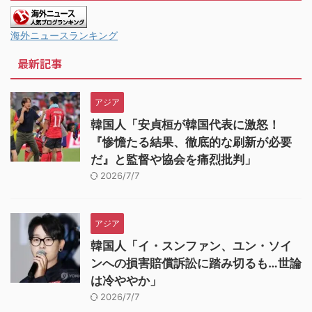
海外ニュースランキング
最新記事
アジア
韓国人「安貞桓が韓国代表に激怒！
『惨憺たる結果、徹底的な刷新が必要
だ』と監督や協会を痛烈批判」
2026/7/7
アジア
韓国人「イ・スンファン、ユン・ソイ
ンへの損害賠償訴訟に踏み切るも…世論
は冷ややか」
2026/7/7