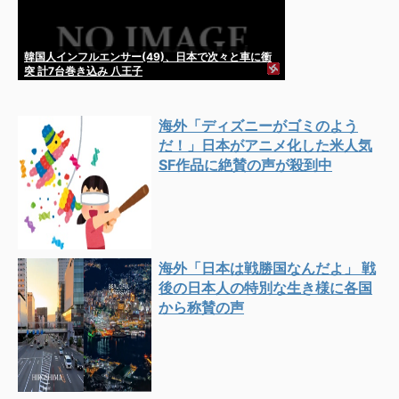
韓国人インフルエンサー(49)、日本で次々と車に衝
突 計7台巻き込み 八王子
海外「ディズニーがゴミのよう
だ！」日本がアニメ化した米人気
SF作品に絶賛の声が殺到中
海外「日本は戦勝国なんだよ」 戦
後の日本人の特別な生き様に各国
から称賛の声