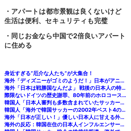
・アパートは都市景観は良くないけど
生活は便利、セキュリティも完璧
・同じお金なら中国で2倍良いアパート
に住める
身近すぎる“厄介な人たち”が大集合！
海外「ディズニーがゴミのようだ！」日本がアニメ化した米人気SF作品に絶賛の声が殺到中
海外「日本は戦勝国なんだよ」 戦後の日本人の特別な生き様に各国から称賛の声
際限ないドイツの歴史謝罪、80年前のホロコースト被害者に賠償…「日本はドイツを見習え」
韓国人「日本人審判も多数含まれていたサッカー協会の衝撃的な接待リストに衝撃の声！」→「日本人審判の名前が次々と明るみに‥」
韓国人「海外で韓国サッカーの2002年ベスト4の実力は、実際にはどれくらい認められてるんだ…？（ブルブル」＝韓国の反応
海外「日本が正しい！」優しい日本人に甘える外国人に海外が大騒ぎ
海外の反応：韓国在住の日本人インフルエンサーがライブ配信中に自殺、Kポップファンから嫌がらせか