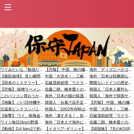
ワイみたいな『勉強だけできる高学歴発達障害者』ってどう生きたらいいんや？
【悲報】 中国、橋の欄干が強風一発で粉々に 鉄筋ゼロ 当局「接着剤でくっつけただけ」「正常で、品質問題はない」
海外「ディズニーがゴミのようだ！」日本がアニメ化した米人気SF作品に絶賛の声が〇到中
【腹筋崩壊】 見た瞬間吹いた画像を貼っていくスレｗｗｗｗ
中国「大洪水！」三峡ダム「9門開放！（全力放流」中国都市「三峡沿線の道路水没」中国政府「高速道路封鎖！」中国ダム「緊急放流に合わせて開門（土砂崩れ発生」→
海外「日本は戦勝国なんだよ」 戦後の日本人の特別な生き様に各国から称賛の声
【田舎のミステリー】 タヌキが人間に化ける説、これ多分マジ
石破茂前総理「ウクライナが核放棄しなければロシア侵攻しなかった」！
際限ないドイツの歴史謝罪、80年前のホロコースト被害者に賠償…「日本はドイツを見習え」
【悲報】 味噌ラーメンで行列、出来ない
佐藤二朗、橋本愛との騒動で主演映画が完全白紙へｗｗｗｗｗ
韓国人「日本人審判も多数含まれていたサッカー協会の衝撃的な接待リストに衝撃の声！」→「日本人審判の名前が次々と明るみに‥」
このパソコン買おうか迷ってるから背中を刺してくれｗｗｗ
海外「日本の猫の保護施設で行われている儀式に思わずほっこりしてしまった」 海外の反応
韓国人「海外で韓国サッカーの2002年ベスト4の実力は、実際にはどれくらい認められてるんだ…？（ブルブル」＝韓国の反応
【画像】 パパ活待機中の子が20人ぐらい激写されるｗｗｗｗｗｗｗｗｗｗｗ
韓国人「台風で品不足になった沖縄のスーパーに行ってみたら、なぜか辛ラ●メンだけ売れ残っていたんです…」
【悲報】 中国、橋の欄干が強風一発で粉々に 鉄筋ゼロ 当局「接着剤でくっつけただけ」「正常で、品質問題はない」
元温泉ピンクコンパニオンだけど、質問ある？
外国人「2002年W杯は?」韓国サッカーに衝撃的不祥事！W杯予選でレフリーへの不適切接待発覚！海外騒然！【海外の反応】
中国「大洪水！」三峡ダム「9門開放！（全力放流」中国都市「三峡沿線の道路水没」中国政府「高速道路封鎖！」中国ダム「緊急放流に合わせて開門（土砂崩れ発生」→
【衝撃】 ワイ、保険金2億円と遺産6000万円を相続したら「こう」なった・・・
海外「凄すぎる！」折り紙と並ぶあの日本の偉大な発明に海外がびっくり仰天
石破茂前総理「ウクライナが核放棄しなければロシア侵攻しなかった」！
ワイジ毎日2kgの野菜と500gくらいの肉食べたらこうなるｗｗｗ
海外「日本人で海外に住みたいと思っている人が少ないのは何故なんだ？母国ではみんな出たがっているのだが？」
佐藤二朗、橋本愛との騒動で主演映画が完全白紙へｗｗｗｗｗ
【動画】DJI Neo2で釣りの自撮りをしようとした男の悲劇（ノ∇`）
【イタリア-ギリシャ】古代からのライバル関係【ポーランドボール】
【韓国株】 7月のKOSPI 28.9％下落…通貨危機を超える過去最大の下げ幅