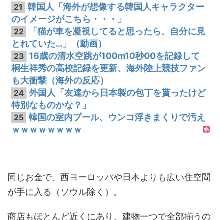
韓国人「海外が想像する韓国人キャラクター
21
のイメージがこちら・・・」
「猫が車を凝視してると思ったら、自分に見
22
とれていた…」（動画）
16歳の清水空跳が100m10秒00を記録して
23
桐生祥秀の高校記録を更新、海外陸上競技ファン
も大衝撃（海外の反応）
外国人「友達から日本製の包丁を貰ったけど
24
特別なものかな？」
韓国の室内プール、ウンコ浮きまくりで汚え
25
ｗｗｗｗｗｗｗｗ
同じお金で、西ヨーロッパや日本よりも広い住空間
が手に入る（ソウル除く）。
商店もほとんど近くにあり、建物一つで全部揃うの