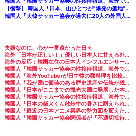
韓国人「韓国サッカー協会の性接待報道、海外でも大騒ぎに・・・2002年W杯4強の記録取り消しの声も」→「マジで国の恥だ」「2002年まで疑う価値があ...
【衝撃】 韓国人「日本、山ひとつが”爆発の聖地”になってる」
韓国人「大韓サッカー協会が過去に20人の外国人審判らに不謹慎接待をしていた証拠が揃いながらも不起訴処分に成っていた事が明らかに‥」
夫婦なのに、心が一番遠かった日々
海外「日本が正しい！」優しい日本人に甘える外国人に海外が大騒ぎ
海外の反応：韓国在住の日本人インフルエンサーがライブ配信中に自殺、Kポップファンから嫌がらせか
韓国人「韓国サッカー協会の性接待報道、海外でも大騒ぎに・・・2002年W杯4強の記録取り消しの声も」→「マジで国の恥だ」「2002年まで疑う価値があ...
韓国人「海外YouTuberが日中韓の麺料理を比較した結果がこちら・・・」
韓国人「我が国に価値のある歴史遺産や伝統が残ってない本当の理由がこちら・・・」
韓国人「日本がここまでの観光大国に発展した本当の理由がこちら…」→「昔から日本は愛されてた…（ﾌﾞﾙﾌﾞﾙ」＝韓国の反応
韓国人「韓国サッカー協会の性接待報道、海外でも大騒ぎに・・・2002年W杯4強の記録取り消しの声も」→「マジで国の恥だ」「2002年まで疑う価値がある」「国民や国が築いた国格をサッカー選手が足で蹴り飛ばすね」
韓国人「日本の柴犬くん散歩中の暑さに耐えられなかった結果」
韓国人「最近の日本アニメ業界の勢力図を変えたと言われる作品がこちら…」→「こういうのが面白い…（ﾌﾞﾙﾌﾞﾙ」＝韓国の反応
韓国人「韓国サッカー協会関係者が『不適切接待は慣行だった』と衝撃発言！日韓ワールドカップ4強にも疑いの視線が向けられる」