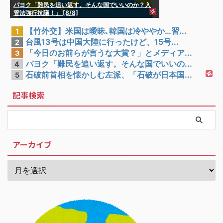
パヨク「難民を追い返す。そんな国でいいのか？入
管法強行抗議！」 [8/8]
【竹外交】米国は曖昧､韓国は冷ややか…習...
1
台風13号は中国大陸に行ったけど、15号...
2
「今日のお前らが言うな大賞？」とメディア...
3
パヨク「難民を追い返す。そんな国でいいの...
4
石破前首相を懐かしむ左派、「石破が日本国...
5
記事検索
アーカイブ