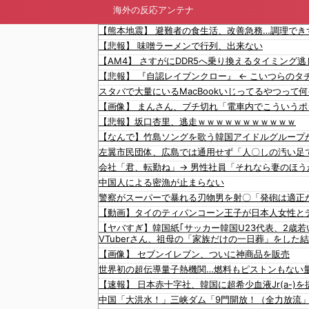
海外の反応アンテナ
【悲報】 味噌ラーメンで行列、出来ない
【悲報】坂口杏里、逃走ｗｗｗｗｗｗｗｗｗｗｗ
中国人による密漁が止まらない
警察がスーパーで暴れる刃物男を射〇「発砲は適正
VTuberさん、祖母の「家族だけの一日葬」をした
【生活保護】永住外国人が日本人平均超え...
【画像】 セブンイレブン、ついに神商品を販売
世界初の超伝導量子熱機関…燃料もピストンもない
文在寅、航空未経験の娘婿を重役にして収賄で起訴
【速報】 日本赤十字社、韓国に超希少血液Jr(a-
中国「大洪水！」三峡ダム「9門開放！（全力放流