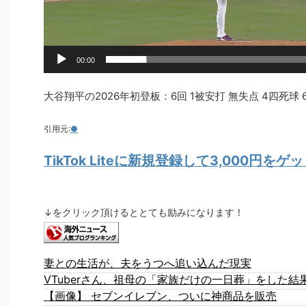
00:00
大谷翔平の2026年初登板：6回 1被安打 無失点 4四死球 
引用元:
●
TikTok Liteに新規登録して3,000円を
↓をクリック頂けるととても励みになります！
妻との生活が、夫をうつへ追い込んだ現実
VTuberさん、祖母の「家族だけの一日葬」をした結
【画像】 セブンイレブン、ついに神商品を販売