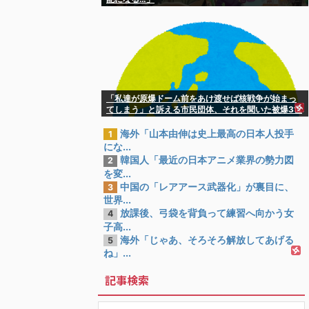
「私達が原爆ドーム前をあけ渡せば核戦争が始まっ
てしまう」と訴える市民団体、それを聞いた被爆3世
の人が……
海外「山本由伸は史上最高の日本人投手
1
にな...
韓国人「最近の日本アニメ業界の勢力図
2
を変...
中国の「レアアース武器化」が裏目に、
3
世界...
放課後、弓袋を背負って練習へ向かう女
4
子高...
海外「じゃあ、そろそろ解放してあげる
5
ね」...
記事検索