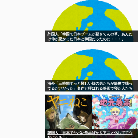
外国人「韓国で日本ブームが起きてんの草。あんだ
け仲が悪かった日本と韓国だったのに・・・」
海外「三時間ずっと難しい顔の男たちが部屋で喋っ
てるだけだった」名作と呼ばれる映画で寝た人たち
の告白…
韓国人「日本でヤバい作品ばかりアニメ化してて心
配になる…」