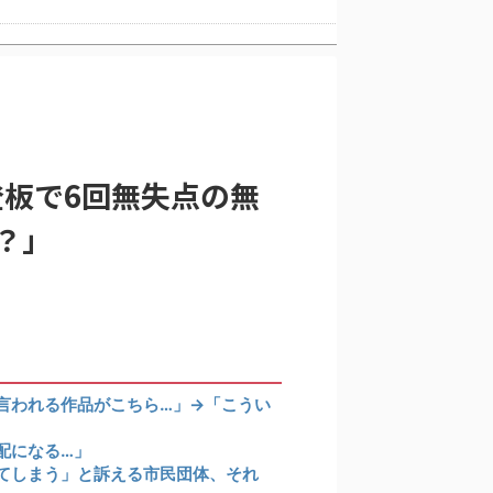
海外「大谷翔平がワールドシリーズ3連覇＆WSMVPなら歴代何位？海外ファンの答えがこちら」
が広島県民じゃ」
る」
登板で6回無失点の無
？」
国の反応
言われる作品がこちら…」→「こうい
配になる…」
てしまう」と訴える市民団体、それ