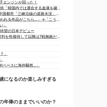
子エンジンが回った！
【速報】 日本赤十字社、韓国に超希少血液Jr(a-)を提供「韓国内では適合する血液を確保できなかった」※今回で4回目
中国「大洪水！」三峡ダム「9門開放！（全力放流」中国都市「三峡沿線の道路水没」中国政府「高速道路封鎖！」中国ダム「緊急放流に合わせて開門（土砂崩れ発生」→
韓国人「最近の日本アニメ業界の勢力図を変えたと言われる作品がこちら…」→「こういうのが面白い…（ブルブル」＝韓国の反応
い」
待望の日本デビュー
韓国がサッカーの審判を買収したのはガチだった！ 審判を性接待して以降は7戦無敗だったのが判明
？」
」
史的ペースに海外騒然…」
績になるのか楽しみすぎる
の年俸のままでいいのか？