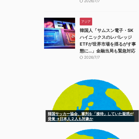
2026/7/7
アジア
韓国人「サムスン電子・SK
ハイニックスのレバレッジ
ETFが世界市場を揺るがす事
態に…」金融当局も緊急対応
2026/7/7
韓国サッカー協会、審判を「接待」していた疑惑が
発覚 →日本人２人も対象か