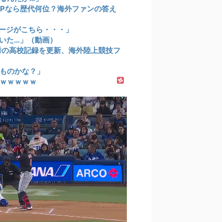
VPなら歴代何位？海外ファンの答え
ージがこちら・・・」
いた…」（動画）
祥秀の高校記録を更新、海外陸上競技フ
ものかな？」
ｗｗｗｗｗ