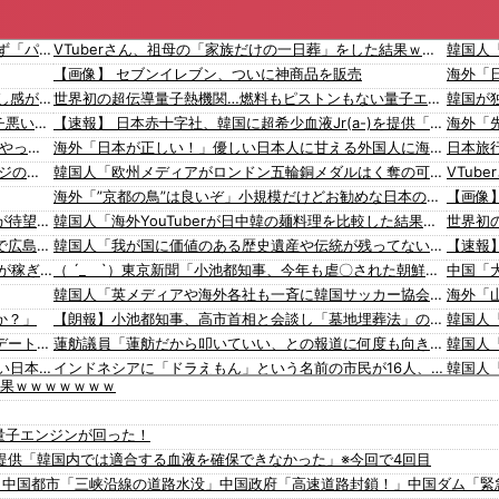
【熊本地震】 避難者の食生活、改善急務…調理できず「パン飽き飽き」断水なお３万戸超
VTuberさん、祖母の「家族だけの一日葬」をした結果ｗｗｗｗｗｗｗ
【画像】 セブンイレブン、ついに神商品を販売
【AM4】 さすがにDDR5へ乗り換えるタイミング逃し感が半端ない
世界初の超伝導量子熱機関…燃料もピストンもない量子エンジンが回った！
【悲報】 『自認レイブンクロー』 ← こいつらのタチ悪い率は異常
【速報】 日本赤十字社、韓国に超希少血液Jr(a-)を提供「韓国内では適合する血液を確保できなかった」※今回で4回目
スタバで大量にいるMacBookいじってるやつって何やってんの？
海外「日本が正しい！」優しい日本人に甘える外国人に海外が大騒ぎ
【画像】 まんさん、ブチ切れ「電車内でこういうポジのおじ、ガチでイラネ」→
韓国人「欧州メディアがロンドン五輪銅メダルはく奪の可能性を報道！韓国が外国人審判団に不適切接待をした疑い」
海外「”京都の鳥”は良いぞ」小規模だけどお勧めな日本の観光名所／お店に対する海外の反応
【画像
【なんで】竹島ソングを歌う韓国アイドルグループが待望の日本デビュー
韓国人「海外YouTuberが日中韓の麺料理を比較した結果がこちら・・・」
左翼市民団体、広島では通用せず「人〇しの汚い足で広島の土を踏むな！」→広島県民「お前らの方が汚いんじゃ！」「ワシらが広島県民じゃ」
韓国人「我が国に価値のある歴史遺産や伝統が残ってない本当の理由がこちら・・・」
会社「君、転勤ね」→ 男性社員「それなら妻のほうが稼ぎいいんで辞めます」⇒ 結果・・・
（ ´_ゝ`）東京新聞「小池都知事、今年も虐〇された朝鮮人犠牲者らを追悼文を送付しない意向。10年連続」
韓国人「英メディアや海外各社も一斉に韓国サッカー協会を巡る過去の不祥事を報道！」→「国際的な信用失墜の危機‥」
海外「
か？」
【朗報】小池都知事、高市首相と会談し「墓地埋葬法」の改正を要請 国と都が連携し民間への指導強化を進める方向で一致
【動画】タイのティパンコーン王子が日本人女性とデートか？
蓮舫議員「蓮舫だから叩いていい、との報道に何度も向き合ってきました。悔しくても」
【ヤバすぎ】韓国紙｢サッカー韓国U23代表、2歳若い日本に負けると歴史的屈辱｣
インドネシアに「ドラえもん」という名前の市民が16人、「のび太」は181人
結果ｗｗｗｗｗｗｗ
【えｗ】韓国サッカー協会が外国人審判を性接待疑惑 → 韓国ネットに動揺広がる「信じられない」「要求した外国人審判もおかしい」「韓国以外の国にも要求しているのでは」
海外「
【動画】これはお見事。中国重慶市で珍しい事故が撮影される。
韓国人「海外が想像する韓国人キャラクターのイメージがこちら・・・」
量子エンジンが回った！
された
「猫が車を凝視してると思ったら、自分に見とれていた…」（動画）
)を提供「韓国内では適合する血液を確保できなかった」※今回で4回目
【韓国サッカー協会】外国人審判約10人に性的接待か 計1496回、約2億ウォン（約2200万円）
16歳の清水空跳が100m10秒00を記録して桐生祥秀の高校記録を更新、海外陸上競技ファンも大衝撃（海外の反応）
」中国都市「三峡沿線の道路水没」中国政府「高速道路封鎖！」中国ダム「緊
韓国のサッカー協会、W杯予選等を裁くために訪韓した外国人審判を「性接待」していた……大して強くもないチームが潤沢な予算を持ってりゃそうなるわな