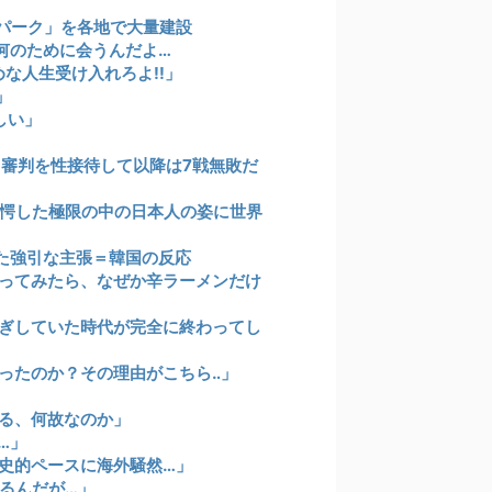
パーク」を各地で大量建設
何のために会うんだよ…
な人生受け入れろよ!!」
」
しい」
 審判を性接待して以降は7戦無敗だ
驚愕した極限の中の日本人の姿に世界
た強引な主張＝韓国の反応
ってみたら、なぜか辛ラーメンだけ
ぎしていた時代が完全に終わってし
ったのか？その理由がこちら‥」
る、何故なのか」
…」
歴史的ペースに海外騒然…」
るんだが…」