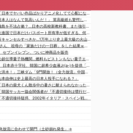
韓国人「日本でヤバい作品ばかりアニメ化してて心配になる…」
海外「日本人はなんて気高いんだ！」 英高級紙も驚愕した極限の中の日本人の姿に世界が衝撃
韓国が独島を不法占拠？…日本の高校新教科書、また強引な主張＝韓国の反応
海外「先進国で日本だけパスポート所有率が低すぎる、何故なのか」
日本旅行キャンセルすべきか…1万年ぶり史上最大級の火山の兆し＝韓国の反応
VTuberさん、祖母の「家族だけの一日葬」をした結果ｗｗｗｗｗｗｗ
】 セブンイレブン、ついに神商品を販売
世界初の超伝導量子熱機関…燃料もピストンもない量子エンジンが回った！
【速報】 日本赤十字社、韓国に超希少血液Jr(a-)を提供「韓国内では適合する血液を確保できなかった」※今回で4回目
中国「大洪水！」三峡ダム「9門開放！（全力放流」中国都市「三峡沿線の道路水没」中国政府「高速道路封鎖！」中国ダム「緊急放流に合わせて開門（土砂崩れ発生」→
山本由伸は史上最高の日本人投手になれる？」
韓国人「日本の柴犬くん散歩中の暑さに耐えられなかった結果」
韓国人「韓国サッカー協会関係者が『不適切接待は慣行だった』と衝撃発言！日韓ワールドカップ4強にも疑いの視線が向けられる」
韓国人「不適切接待疑惑、2002年イタリア・スペイン戦で『韓国に奪われた』と欧州の大手メディアが一斉に報道！」
大谷翔平が勝ち越しの絶好機でダブルプレー…」
韓国人「フランスの有力紙も大韓サッカー協会前代未聞の不祥事を詳細に報道！」→「国際的スキャンダルに発展してしまう‥」
韓国人「我が国がクウェート戦で行った審判買収が本当に深刻である理由がこちら…」→「これはダメなやつ…（ﾌﾞﾙﾌﾞﾙ」＝韓国の反応
海外「大谷翔平がドジャースでfWAR25.0到達！歴史的ペースに海外騒然…」
急放流に合わせて開門（土砂崩れ発生」→
海外「大谷翔平が1試合2発！完全に人間離れしているんだが…」