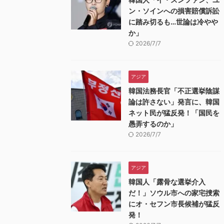
ン・ソインへの損害賠償訴訟
に踏み切るも…世論は冷やや
か」
2026/7/7
アジア
韓国法務長官「不正選挙陰謀
論は許さない」発言に、韓国
ネット民が猛反発！「国民を
愚弄するのか」
2026/7/7
アジア
韓国人「露骨な選挙介入
だ！」ソウル市への家宅捜索
にオ・セフン市長候補が猛反
発！