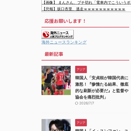
【画像】 まんさん、ブチ切れ「電車内でこういう
【悲報】坂口杏里、逃走ｗｗｗｗｗｗｗｗｗｗｗ
左翼市民団体、広島では通用せず「人〇しの汚い足
応援お願いします！
会社「君、転勤ね」→ 男性社員「それなら妻のほう
【ネット騒然】 元ジャンポケ斉藤の妻、夫の求刑7
韓国人「日本の柴犬くん散歩中の暑さに耐えられな
韓国人「韓国サッカー協会関係者が『不適切接待は
海外ニュースランキング
韓国人「現在、日本でとんでもない進化を遂げている
最新記事
お前らがメイドイン韓国で認めてるもの 「キムチ」
韓国がサッカーの審判を買収したのはガチだった！
韓国人「不適切接待疑惑、2002年イタリア・スペ
アジア
韓国人「フランスの有力紙も大韓サッカー協会前代
韓国人「安貞桓が韓国代表に
韓国人「我が国がクウェート戦で行った審判買収が本
激怒！『惨憺たる結果、徹底
的な刷新が必要だ』と監督や
協会を痛烈批判」
2026/7/7
アジア
韓国人「イ・スンファン、ユ