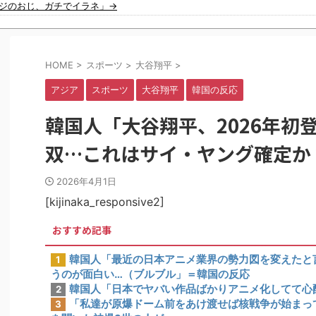
ポジのおじ、ガチでイラネ」→
韓国政府「3年前に石炭火発のアンモニア混焼で協力するっていったけどあれ取りやめな。政権変わったし」……韓国とまともな協力ができない理由、これなんですよね
【動画】ロシア軍のドローンをネット発射装置で撃墜するウクライナ。
で広島の土を踏むな！」→広島県民「お前らの方が汚いんじゃ！」「ワシら
が稼ぎいいんで辞めます」⇒ 結果・・・
HOME
>
スポーツ
>
大谷翔平
>
年翌日にインスタ更新！その内容がガチでヤバすぎる…
かった結果」
アジア
スポーツ
大谷翔平
韓国の反応
慣行だった』と衝撃発言！日韓ワールドカップ4強にも疑いの視線が向けられ
韓国料理がこちら…」→「これは旨いのでは…？（ﾌﾞﾙﾌﾞﾙ」＝韓国の反応
韓国人「大谷翔平、2026年初
あと3つは？
 審判を性接待して以降は7戦無敗だったのが判明
双…これはサイ・ヤング確定か
イン戦で『韓国に奪われた』と欧州の大手メディアが一斉に報道！」
未聞の不祥事を詳細に報道！」→「国際的スキャンダルに発展してしまう‥」
2026年4月1日
当に深刻である理由がこちら…」→「これはダメなやつ…（ﾌﾞﾙﾌﾞﾙ」＝韓
[kijinaka_responsive2]
おすすめ記事
韓国人「最近の日本アニメ業界の勢力図を変えたと
1
うのが面白い…（ブルブル」＝韓国の反応
韓国人「日本でヤバい作品ばかりアニメ化してて心
2
「私達が原爆ドーム前をあけ渡せば核戦争が始まっ
3