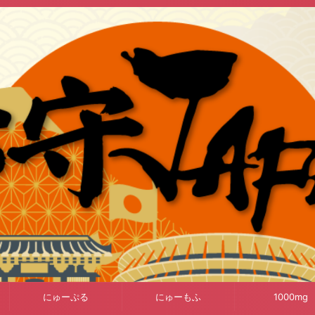
にゅーぷる
にゅーもふ
1000mg