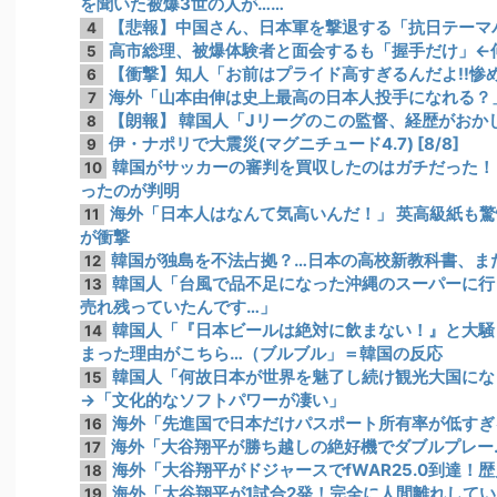
を聞いた被爆3世の人が……
【悲報】中国さん、日本軍を撃退する「抗日テーマ
4
高市総理、被爆体験者と面会するも「握手だけ」←
5
【衝撃】知人「お前はプライド高すぎるんだよ!!惨め
6
海外「山本由伸は史上最高の日本人投手になれる？
7
【朗報】 韓国人「Jリーグのこの監督、経歴がおか
8
伊・ナポリで大震災(マグニチュード4.7) [8/8]
9
韓国がサッカーの審判を買収したのはガチだった！
10
ったのが判明
海外「日本人はなんて気高いんだ！」 英高級紙も
11
が衝撃
韓国が独島を不法占拠？…日本の高校新教科書、ま
12
韓国人「台風で品不足になった沖縄のスーパーに行
13
売れ残っていたんです…」
韓国人「『日本ビールは絶対に飲まない！』と大騒
14
まった理由がこちら…（ブルブル」＝韓国の反応
韓国人「何故日本が世界を魅了し続け観光大国にな
15
→「文化的なソフトパワーが凄い」
海外「先進国で日本だけパスポート所有率が低すぎ
16
海外「大谷翔平が勝ち越しの絶好機でダブルプレー
17
海外「大谷翔平がドジャースでfWAR25.0到達！
18
海外「大谷翔平が1試合2発！完全に人間離れしてい
19