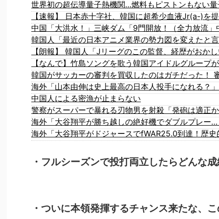
世界初の超伝導量子熱機関…燃料もピストンもない量
【朗報】 韓国人「Jリーグのこの監督、経歴がおかし
【なんで】竹島ソングを歌う韓国アイドルグループが
海外「山本由伸は史上最高の日本人投手になれる？」
中国人による密漁が止まらない
警察がスーパーで暴れる刃物男を射殺「発砲は適正か
海外「大谷翔平が勝ち越しの絶好機でダブルプレー…
海外「大谷翔平がドジャースでfWAR25.0到達！歴
・フルシーズンで投打両立したらどんな成
・ついに本領発揮するチャンス来たな、こ