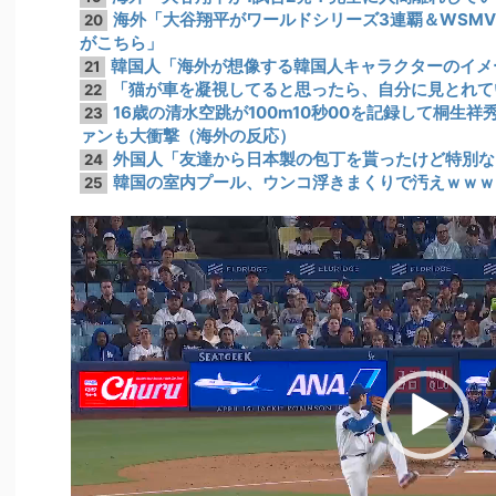
海外「大谷翔平がワールドシリーズ3連覇＆WSM
20
がこちら」
韓国人「海外が想像する韓国人キャラクターのイメ
21
「猫が車を凝視してると思ったら、自分に見とれて
22
16歳の清水空跳が100m10秒00を記録して桐生
23
ァンも大衝撃（海外の反応）
外国人「友達から日本製の包丁を貰ったけど特別な
24
韓国の室内プール、ウンコ浮きまくりで汚えｗｗｗ
25
動
画
プ
レ
ー
ヤ
ー