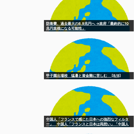
防衛費、過去最大の8.9兆円へ →政府「最終的に10
兆円規模になる可能性」
甲子園出場校 猛暑と資金難に苦しむ [8/8]
中国人「フランスで感じた日本への強烈なフィルタ
ー」 中国人「フランスと日本は両想い」「中国人
と分かると空気が凍りつく」