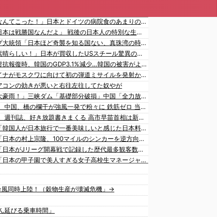
海外「なんてこった！」日本とドイツの病院食のあまりの差に海外が大騒ぎ
海外「日本は戦勝国なんだよ」 戦後の日本人の特別な生き様に各国から称賛の声
トランプ大統領「日本ほど奇襲を知る国ない、真珠湾の時なぜ知らせなかったのか」…目を大きく開いた高市首相＝韓国の反応
海外「素晴らしい！」日本が買収したUSスチール驚異の大復活に米国人が大喜び
日本に対抗報復時、韓国のGDP3.1%減少…韓国の被害がより大きい＝韓国の反応
ウクライナがモスクワに向けて初の弾道ミサイルを発射か？！
アコンの効きが悪いと右往左往してた奴やが
中国「大豪雨！」三峡ダム「基礎部分破損」中国「全力放流！」台風13号「中国上陸予測」台風15号「中国接近（画像」中国「台風同時上陸！（穀物生産が壊滅危機」→
【悲報】 中国、橋の欄干が強風一発で粉々に 鉄筋ゼロ 当局「接着剤でくっつけただけ」「正常で、品質問題はない」
【悲報】 週刊誌、好き放題書きまくる 高市早苗首相は新公用車の贅を尽くした後部座席でたばこを吸うのが至福の時間「どんどん延びる乗車時間」
韓国人「韓国人が日本旅行で一番美味しいと感じた日本料理がこちらです‥」→「極上の旨味が詰まっていた」
韓国人「日本の村上宗隆、100マイルのシンカーを逆方向に・・・2戦連発の26号ソロホームラン」→「羨ましすぎる 韓国はこんな打者がいなのか」「アジア打者GOAT」【MLB】
韓国人「日本がJリーグ開幕戦で記録した歴代最多観客数がこちら…」→「Kリーグとは次元が違う…（ﾌﾞﾙﾌﾞﾙ」＝韓国の反応
韓国人「日本の甲子園で美人すぎる女子高校生マネージャーが見つかり話題に！」→「青春のワンシーンみたい‥」
韓国人「昨日Jリーグで韓国人選手絶対やってはいけないプレーで退場となる」
海外「日韓関係が大きく変化？韓国人の対日好感度が過去最高を記録」
台風同時上陸！（穀物生産が壊滅危機」→
山本由伸は史上最高の日本人投手になれる？」
大谷翔平が勝ち越しの絶好機でダブルプレー…」
ん延びる乗車時間」
海外「大谷翔平がドジャースでfWAR25.0到達！歴史的ペースに海外騒然…」