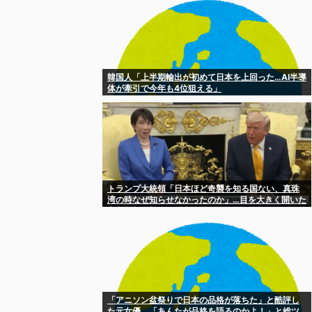
韓国人「上半期輸出が初めて日本を上回った…AI半導
体が牽引で今年も4位狙える」
トランプ大統領「日本ほど奇襲を知る国ない、真珠
湾の時なぜ知らせなかったのか」…目を大きく開いた
高市首相＝韓国の反応
「アニソン盆祭りで日本の品格が落ちた」と酷評し
た元女優、「あんたが品格を語るのかよ！」と総ツ