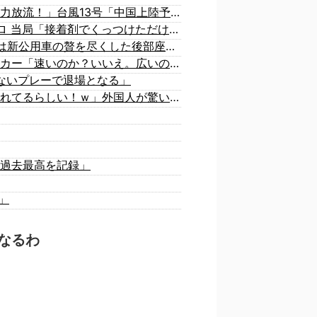
中国「大豪雨！」三峡ダム「基礎部分破損」中国「全力放流！」台風13号「中国上陸予測」台風15号「中国接近（画像」中国「台風同時上陸！（穀物生産が壊滅危機」→
【悲報】 中国、橋の欄干が強風一発で粉々に 鉄筋ゼロ 当局「接着剤でくっつけただけ」「正常で、品質問題はない」
【悲報】 週刊誌、好き放題書きまくる 高市早苗首相は新公用車の贅を尽くした後部座席でたばこを吸うのが至福の時間「どんどん延びる乗車時間」
体を折りたたんで乗り込む、地面すれすれのスポーツカー「速いのか？いいえ。広いのか？いいえ」【海外の反応】
ないプレーで退場となる」
海外「今年、夏の暑さが厳しい日本でこんなものが売れてるらしい！ｗ」外国人が驚いた日本の商品とは・・・？【海外の反応】
過去最高を記録」
」
なるわ