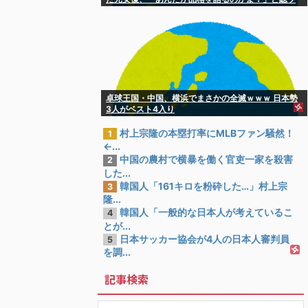
ッコミを食らってしまい……
卓球王国・中国、横浜でまさかの全滅ｗｗｗ 日本勢
3人がベスト4入り
村上宗隆の本塁打率にMLBファン騒然！
1
←...
中国の農村で横暴を働く官吏一家を殺害
2
した...
韓国人「161キロを粉砕した…」村上宗
3
隆...
韓国人「一般的な日本人が考えているこ
4
とが...
日本サッカー協会が4人の日本人審判員
5
を調...
記事検索