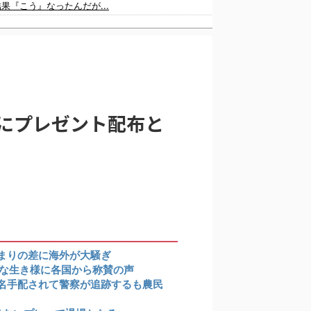
果『こう』なったんだが...
海外「大谷翔平が1試合2発！完全に人間離れしているんだが…」
にプレゼント配布と
な打者がいなのか」「アジア打者GOAT」【MLB】
まりの差に海外が大騒ぎ
別な生き様に各国から称賛の声
名手配されて警察が追跡するも農民