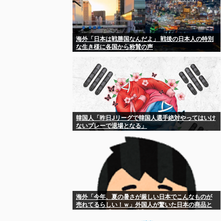
海外「日本は戦勝国なんだよ」 戦後の日本人の特別
な生き様に各国から称賛の声
韓国人「昨日Jリーグで韓国人選手絶対やってはいけ
ないプレーで退場となる」
海外「今年、夏の暑さが厳しい日本でこんなものが
売れてるらしい！ｗ」外国人が驚いた日本の商品と
は・・・？【海外の反応】