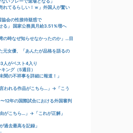
けないプレーで退場となる」
売れてるらしい！ｗ」外国人が驚い
国協会の性接待疑惑で
る」 国家公務員月給3.51％増へ
湾の時なぜ知らせなかったのか」…目
た元女優、「あんたが品格を語るの
3人がベスト4入り
ンキング（5週目）
未聞の不祥事を詳細に報道！」
言われる作品がこちら…」→「こう
1〜12年の国際試合における外国審判
由がこちら…」→「これが正解」
が過去最高を記録」
」