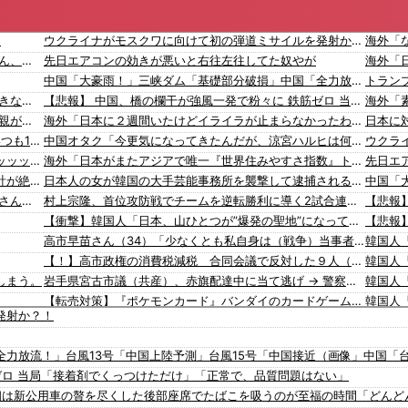
?
ウクライナがモスクワに向けて初の弾道ミサイルを発射か？！
【悲報】 思春期の娘に「キモッ」と言われたお父さん、グレるｗｗｗｗｗｗｗ
先日エアコンの効きが悪いと右往左往してた奴やが
中国「大豪雨！」三峡ダム「基礎部分破損」中国「全力放流！」台風13号「中国上陸予測」台風15号「中国接近（画像」中国「台風同時上陸！（穀物生産が壊滅危機」→
【発見】 発達っぽい奴の共通点って『立場を理解できない』だよな
【悲報】 中国、橋の欄干が強風一発で粉々に 鉄筋ゼロ 当局「接着剤でくっつけただけ」「正常で、品質問題はない」
【悲痛】 溺れた11歳息子を助けようと川へ…40歳父親が〇亡 息子は母親が救助 愛知
海外「日本に２週間いたけどイライラが止まらなかったわｗ」日本への旅行者が悩まされる特有(?)の理由とは【海外の反応】
【悲報】 取引先専務「Aを20個注文する」 ぼく「いつも1～2個しか使わないけど本当に20であってる？」 取専「あってる」→結果『こう』なったんだが...
中国オタク「今更気になってきたんだが、涼宮ハルヒは何故いじめられないの？日本の学校で最初にあんな発言したらいじめで悲惨なことになりそうなのに」
【画像】北朝鮮のビアガール、エッッッッッッッッッッッッッッッッッ！
海外「日本がまたアジアで唯一『世界住みやすさ指数』トップ10の都市がある国となったぞ」
先日エ
【動画】世界一過酷なオフロードレースのコース設計が絶対におかしい（笑）
日本人の女が韓国の大手芸能事務所を襲撃して逮捕される！ 韓国の反応。
【画像】 例の美人すぎるおにぎり屋さん、裏でおっさんが握っていたｗｗｗｗｗｗｗｗｗｗｗｗｗｗｗｗｗ
村上宗隆、首位攻防戦でチームを逆転勝利に導く2試合連続の26号 161キロの高速シンカーを逆方向へ！ 海外の反応
【衝撃】韓国人「日本、山ひとつが”爆発の聖地”になってる」
高市早苗さん（34）「少なくとも私自身は（戦争）当事者とはいえない世代ですから、反省なんかしておりませんし、反省を求められるいわれもないと思っております」
【！】高市政権の消費税減税 合同会議で反対した９人（自民党議員）が晒されてしまうｗｗｗｗｗｗ
しまう。
岩手県宮古市議（共産）、赤旗配達中に当て逃げ → 警察から連絡が来て宮古署を訪れ事情聴取
【転売対策】『ポケモンカード』バンダイのカードゲームも転売対策にマイナンバー導入開始、今月から抽選販売に本人認証、公式大会にも「効果バツグン」
発射か？！
【動画】急病人？横須賀の国道16号でおかしな事故が撮影される。
長崎の語り部お爺ちゃん（84）、修学旅行生に「日本も原爆を持たないと負ける」と言われびっくり！ 被団協代表（85）も中学生に「核を持たないで日本を守れますか」と問われ危機感
蒋介石、共産党に武器を届け続けて「運輸大隊長」と呼ばれる
韓国人「海外が想像する韓国人キャラクターのイメージがこちら・・・」
力放流！」台風13号「中国上陸予測」台風15号「中国接近（画像」中国「
韓国メディア「経済成長しているといっても中味はメモリ価格だけ。雇用増加見通しが半減してしまった」……韓国の内需不況は根強い状況っすね
「猫が車を凝視してると思ったら、自分に見とれていた…」（動画）
海外「
ゼロ 当局「接着剤でくっつけただけ」「正常で、品質問題はない」
ブルームバーグ「韓国株式市場はすでに投資不適格となった」→韓国財務相「韓国経済は絶好調！ 韓国市場は安泰!!」……まあ、うん。国外からどう認識されているのかって問題だから……さ
16歳の清水空跳が100m10秒00を記録して桐生祥秀の高校記録を更新、海外陸上競技ファンも大衝撃（海外の反応）
海外「
首相は新公用車の贅を尽くした後部座席でたばこを吸うのが至福の時間「どんど
【悲報】ロシア報道官「広島市長は毎年、ロシアを嫌悪する『偽りの呪文』を繰り返し、日本人をゾンビ化させている」と主張