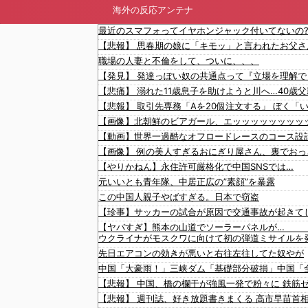
海外の反応アンテナ
最近のスマフォってイヤホンジャック付いてないの
職場の人妻と不倫をして、ついに、、、
【やりかねん】永住許可厳格化で中国SNSでは…
元いいとも青年隊、中居正広の”素顔”を暴露
この中国人親子やばすぎる。日本で窃盗
【珍事】サッカーの試合が原因で交通事故が起きて
【ヤバすぎ】熊本の山道でソーラーパネルが…
ウクライナがモスクワに向けて初の弾道ミサイルを
先日エアコンの効きが悪いと右往左往してた奴やが
中国「大豪雨！」三峡ダム「基礎部分破損」中国「全
【悲報】 中国、橋の欄干が強風一発で粉々に 鉄筋
【悲報】 週刊誌、好き放題書きまくる 高市早苗