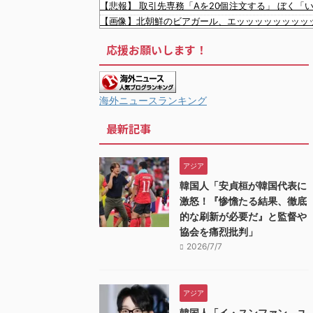
【悲報】 取引先専務「Aを20個注文する」 ぼく「
中国の海水浴場の映像があまりにも・・・
【画像】北朝鮮のビアガール、エッッッッッッッッ
【画像】 例の美人すぎるおにぎり屋さん、裏でお
応援お願いします！
元いいとも青年隊、中居正広の”素顔”を暴露
村上宗隆の本塁打率にMLBファン騒然！←「ベーブ
中国、三峡ダムが全開放流。長江流域で深刻な洪水
中国の農村で横暴を働く官吏一家を〇害した男、指
海外ニュースランキング
韓国人「161キロを粉砕した…」村上宗隆が2試合
最新記事
韓国人「韓国人が日本旅行で一番美味しいと感じた
韓国人「日本の村上宗隆、100マイルのシンカーを
韓国人「日本がJリーグ開幕戦で記録した歴代最多観客
アジア
韓国人「日本の甲子園で美人すぎる女子高校生マネ
韓国人「安貞桓が韓国代表に
韓国人「昨日Jリーグで韓国人選手絶対やってはい
激怒！『惨憺たる結果、徹底
的な刷新が必要だ』と監督や
協会を痛烈批判」
2026/7/7
アジア
韓国人「イ・スンファン、ユ