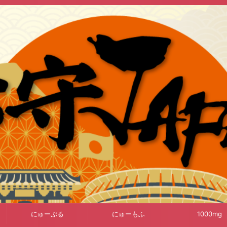
にゅーぷる
にゅーもふ
1000mg