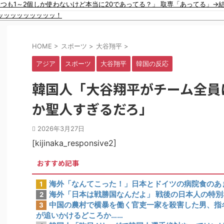
いつも1～2個しか使わないけど本当に20であってる？」 取専「あってる」→結
ッッッッッッッッッ！
【批判】ワールドカップ決勝のハーフタイムショー、英紙｢BTSが出てきて悪夢かと思った｣
っさんが握っていたｗｗｗｗｗｗｗｗｗｗｗｗｗｗｗｗｗ
HOME
>
スポーツ
>
大谷翔平
>
・ルースよりも上」（海外の反応）
被害
アジア
スポーツ
大谷翔平
韓国の反応
名手配されて警察が追跡するも農民が追いかけるどころか……
連発で26号、日本人新人のメジャー本塁打記録を更新
韓国人「大谷翔平がチーム全員
日本料理がこちらです‥」→「極上の旨味が詰まっていた」
逆方向に・・・2戦連発の26号ソロホームラン」→「羨ましすぎる 韓国はこん
か聖人すぎるだろ」
数がこちら…」→「Kリーグとは次元が違う…（ﾌﾞﾙﾌﾞﾙ」＝韓国の反応
ージャーが見つかり話題に！」→「青春のワンシーンみたい‥」
2026年3月27日
けないプレーで退場となる」
[kijinaka_responsive2]
おすすめ記事
海外「なんてこった！」日本とドイツの病院食のあ
1
海外「日本は戦勝国なんだよ」 戦後の日本人の特
2
中国の農村で横暴を働く官吏一家を殺害した男、指
3
が追いかけるどころか……