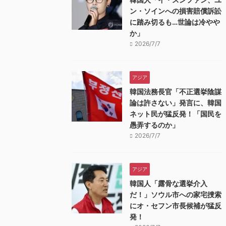
ン・ソインへの損害賠償訴訟
に踏み切るも…世論は冷やや
か」
2026/7/7
アジア
韓国法務長官「不正選挙陰謀
論は許さない」発言に、韓国
ネット民が猛反発！「国民を
愚弄するのか」
2026/7/7
アジア
韓国人「露骨な選挙介入
だ！」ソウル市への家宅捜索
にオ・セフン市長候補が猛反
発！