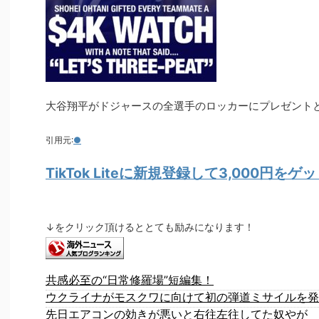
大谷翔平がドジャースの全選手のロッカーにプレゼント
引用元:
●
TikTok Liteに新規登録して3,000円を
↓をクリック頂けるととても励みになります！
共感必至の“日常修羅場”短編集！
ウクライナがモスクワに向けて初の弾道ミサイルを発
先日エアコンの効きが悪いと右往左往してた奴やが