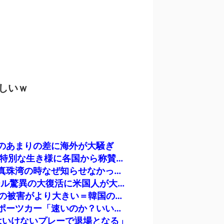
しいｗ
のあまりの差に海外が大騒ぎ
海外「日本は戦勝国なんだよ」 戦後の日本人の特別な生き様に各国から称賛の声
トランプ大統領「日本ほど奇襲を知る国ない、真珠湾の時なぜ知らせなかったのか」…目を大きく開いた高市首相＝韓国の反応
海外「素晴らしい！」日本が買収したUSスチール驚異の大復活に米国人が大喜び
日本に対抗報復時、韓国のGDP3.1%減少…韓国の被害がより大きい＝韓国の反応
体を折りたたんで乗り込む、地面すれすれのスポーツカー「速いのか？いいえ。広いのか？いいえ」【海外の反応】
はいけないプレーで退場となる」