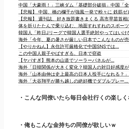
韓国人「昨日Jリーグで韓国人選手絶対やってはいけ
【やりかねん】永住許可厳格化で中国SNSでは…
この中国人親子やばすぎる。日本で窃盗
【ヤバすぎ】熊本の山道でソーラーパネルが…
海外「日韓関係が大きく変化？韓国人の対日好感度が
海外「山本由伸は史上最高の日本人投手になれる？」
海外「大谷翔平が勝ち越しの絶好機でダブルプレー…
・こんな同僚いたら毎日会社行くの楽しく
・俺もこんな金持ちの同僚が欲しいｗ