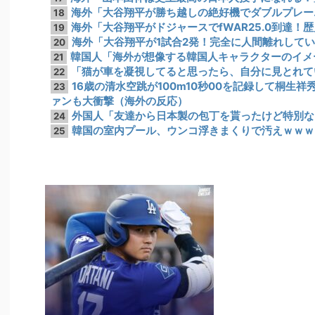
海外「大谷翔平が勝ち越しの絶好機でダブルプレー
18
海外「大谷翔平がドジャースでfWAR25.0到達！
19
海外「大谷翔平が1試合2発！完全に人間離れして
20
韓国人「海外が想像する韓国人キャラクターのイメ
21
「猫が車を凝視してると思ったら、自分に見とれて
22
16歳の清水空跳が100m10秒00を記録して桐生
23
ァンも大衝撃（海外の反応）
外国人「友達から日本製の包丁を貰ったけど特別な
24
韓国の室内プール、ウンコ浮きまくりで汚えｗｗｗ
25