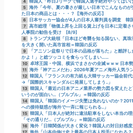
韓国人「昨日Jリーグで韓国人選手絶対やってはい
4
海外「今年、夏の暑さが厳しい日本でこんなものが
5
た日本の商品とは・・・？【海外の反応】
日本サッカー協会が4人の日本人審判員を調査 韓
6
高市総理「物価上昇を上回る賃上げを日本に定着させ
7
人事院の勧告を受け [8/9]
トランプ大統領「日本ほど奇襲を知る国ない、真珠
8
を大きく開いた高市首相＝韓国の反応
「アニソン盆祭りで日本の品格が落ちた」と酷評し
9
かよ！」と総ツッコミを食らってしまい……
卓球王国・中国、横浜でまさかの全滅ｗｗｗ 日本勢
10
海外「神アニメだわ」2026年夏アニメ海外人気ラ
11
韓国人「フランスの有力紙も大韓サッカー協会前代
12
→「国際的スキャンダルに発展してしまう‥」
韓国人「最近の日本アニメ業界の勢力図を変えたと
13
いうのが面白い…（ブルブル」＝韓国の反応
韓国人「韓国のイメージ失墜は免れないのか？201
14
への接待疑惑が海外で一斉に報じられる‥」
韓国人「日本人が絶対に違法駐車をしない本当の理
15
「その通りだ…（ブルブル」＝韓国の反応
海外「日韓関係が大きく変化？韓国人の対日好感度
16
海外「山本由伸は史上最高の日本人投手になれる？
17