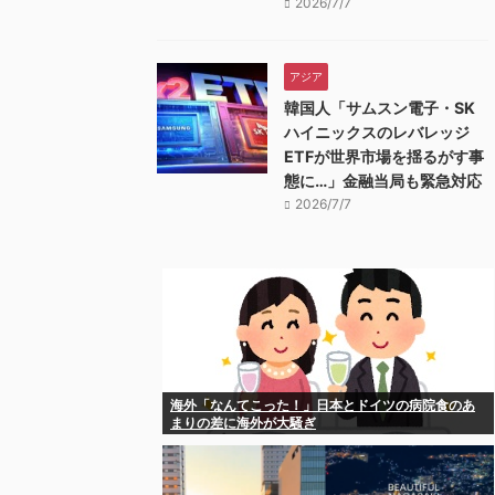
2026/7/7
アジア
韓国人「サムスン電子・SK
ハイニックスのレバレッジ
ETFが世界市場を揺るがす事
態に…」金融当局も緊急対応
2026/7/7
海外「なんてこった！」日本とドイツの病院食のあ
まりの差に海外が大騒ぎ