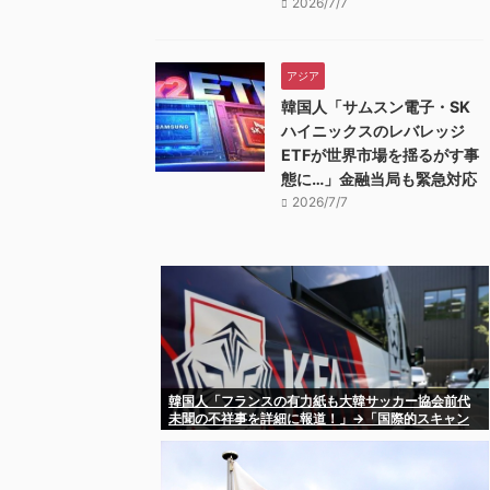
2026/7/7
アジア
韓国人「サムスン電子・SK
ハイニックスのレバレッジ
ETFが世界市場を揺るがす事
態に…」金融当局も緊急対応
2026/7/7
韓国人「フランスの有力紙も大韓サッカー協会前代
未聞の不祥事を詳細に報道！」→「国際的スキャン
ダルに発展してしまう‥」