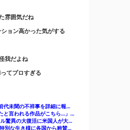
た雰囲気だね
ンション高かった気がする
怪我だよね
満ってプロすぎる
韓国人「フランスの有力紙も大韓サッカー協会前代未聞の不祥事を詳細に報道！」→「国際的スキャンダルに発展してしまう‥」
韓国人「最近の日本アニメ業界の勢力図を変えたと言われる作品がこちら…」→「こういうのが面白い…（ブルブル」＝韓国の反応
海外「素晴らしい！」日本が買収したUSスチール驚異の大復活に米国人が大喜び
海外「日本は戦勝国なんだよ」 戦後の日本人の特別な生き様に各国から称賛の声