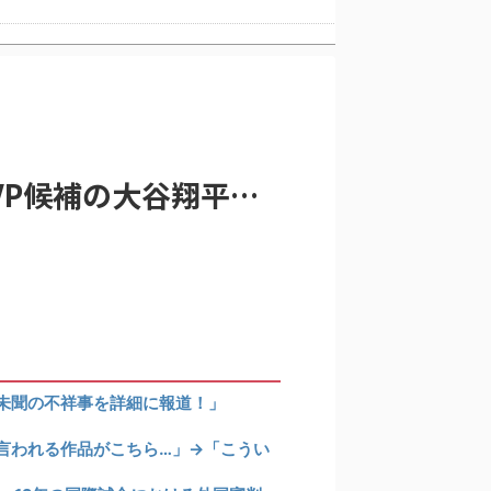
海外「大谷翔平が1試合2発！完全に人間離れしているんだが…」
VP候補の大谷翔平…
」「責任逃れが本当にひどい・・・」
韓国人「手術中に震度6強の地震、その時の日本の医療スタッフたちの姿をご覧ください」→「マジで鳥肌立った」「こういう姿は韓国も見習わないと」「あんな状況なら日本だけではなく韓国の医療関係者も同じように行動したはずだ」【熊本地震】
未聞の不祥事を詳細に報道！」
言われる作品がこちら…」→「こうい