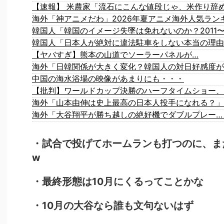
海外「神アニメだわ」2026年夏アニメ海外人気ラン
【ヤバすぎ】熊本の山道でソーラーパネルが…
海外「日韓関係が大きく変化？韓国人の対日好感度が
中国の海水浴場の映像があまりにも・・・
海外「山本由伸は史上最高の日本人投手になれる？」
海外「大谷翔平が勝ち越しの絶好機でダブルプレー…
・試合で投げてホームランも打つのに、ま
w
・最終形態は10月にくるってことかな
・10月の大谷なら誰も文句ないはず