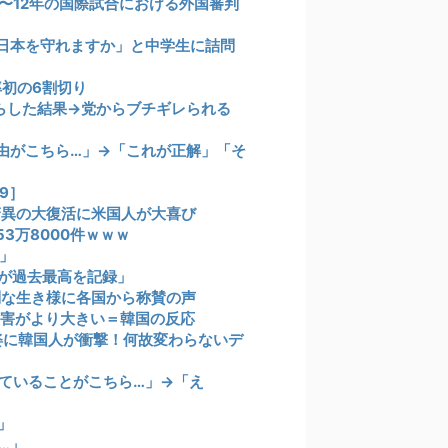
1〜12年の国際試合における外国審判
日本を守れますか」と中学生に詰問
初の6割切り
らした結果→党からブチギレられる
由がこちら…」→「これが正解」「そ
9］
驚異の大復活に米国人が大喜び
3万8000件ｗｗｗ
」
が過去最高を記録」
別な生き様に各国から称賛の声
の被害がより大きい＝韓国の反応
姿に韓国人が衝撃！何故変わらないデ
ていることがこちら…」→「え
」
…」