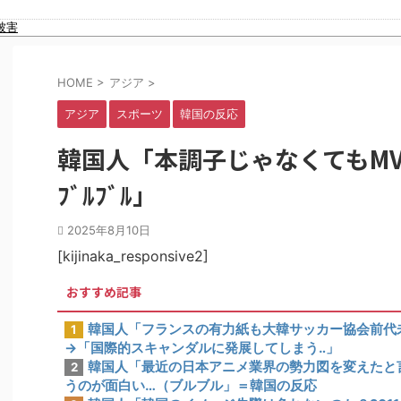
【なんで】竹島ソングを歌う韓国アイドルグループが待望の日本デビュー
被害
なってしまう
HOME
>
アジア
>
ャースが連敗ストップ！←「我々は二度と負けない」（海外の反応）
』を吐いて30万再生されてしまうｗｗｗｗｗｗｗ
アジア
スポーツ
韓国の反応
日本を守れますか」と中学生に詰問された結果……
初の6割切り
韓国人「本調子じゃなくてもM
ていることがこちら…」→「えっ？？？？？？？？？？」＝韓国の反応
い」→韓国人「一番重要なのは2002年なのにそこは言及しないんだなｗｗｗ
ﾌﾞﾙﾌﾞﾙ」
さに韓国人が衝撃！」→「当時の技術力に言葉を失う‥」
なっている理由がこちら…」→「羨ましい…（ﾌﾞﾙﾌﾞﾙ」＝韓国の反応
2025年8月10日
[kijinaka_responsive2]
おすすめ記事
韓国人「フランスの有力紙も大韓サッカー協会前代
1
→「国際的スキャンダルに発展してしまう‥」
韓国人「最近の日本アニメ業界の勢力図を変えたと
2
うのが面白い…（ブルブル」＝韓国の反応