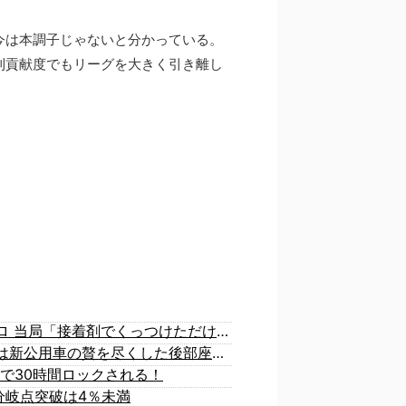
今は本調子じゃないと分かっている。
利貢献度でもリーグを大きく引き離し
【悲報】 中国、橋の欄干が強風一発で粉々に 鉄筋ゼロ 当局「接着剤でくっつけただけ」「正常で、品質問題はない」
【悲報】 週刊誌、好き放題書きまくる 高市早苗首相は新公用車の贅を尽くした後部座席でたばこを吸うのが至福の時間「どんどん延びる乗車時間」
で30時間ロックされる！
分岐点突破は4％未満