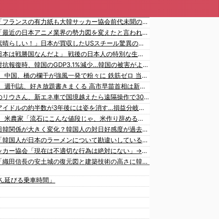
韓国人「フランスの有力紙も大韓サッカー協会前代未聞の不祥事を詳細に報道！」→「国際的スキャンダルに発展してしまう‥」
韓国人「最近の日本アニメ業界の勢力図を変えたと言われる作品がこちら…」→「こういうのが面白い…（ブルブル」＝韓国の反応
海外「素晴らしい！」日本が買収したUSスチール驚異の大復活に米国人が大喜び
海外「日本は戦勝国なんだよ」 戦後の日本人の特別な生き様に各国から称賛の声
日本に対抗報復時、韓国のGDP3.1%減少…韓国の被害がより大きい＝韓国の反応
【悲報】 中国、橋の欄干が強風一発で粉々に 鉄筋ゼロ 当局「接着剤でくっつけただけ」「正常で、品質問題はない」
【悲報】 週刊誌、好き放題書きまくる 高市早苗首相は新公用車の贅を尽くした後部座席でたばこを吸うのが至福の時間「どんどん延びる乗車時間」
中国人のリウさん、新エネ車で国境越えたら遠隔操作で30時間ロックされる！
K-POPアイドルの約半数が3年後には姿を消す…損益分岐点突破は4％未満
【速報】 米農家「流石にこんな値段じゃ、米作り辞める人、出るんじゃないかなあ？？」
海外「日韓関係が大きく変化？韓国人の対日好感度が過去最高を記録」
韓国人「韓国人が日本のラーメンについて勘違いしていることがこちら…」→「えっ？？？？？？？？？？」＝韓国の反応
韓国サッカー協会「現在は不適切な行為は絶対にない」→韓国人「一番重要なのは2002年なのにそこは言及しないんだなｗｗｗ」「責任逃れが本当にひどい・・・」
韓国人「織田信長の安土城の復元図と建築技術の高さに韓国人が衝撃！」→「当時の技術力に言葉を失う‥」
韓国人「日本の某全国チェーン店の商品写真が話題になっている理由がこちら…」→「羨ましい…（ﾌﾞﾙﾌﾞﾙ」＝韓国の反応
ん延びる乗車時間」
韓国人「手術中に震度6強の地震、その時の日本の医療スタッフたちの姿をご覧ください」→「マジで鳥肌立った」「こういう姿は韓国も見習わないと」「あんな状況なら日本だけではなく韓国の医療関係者も同じように行動したはずだ」【熊本地震】
山本由伸は史上最高の日本人投手になれる？」
大谷翔平が勝ち越しの絶好機でダブルプレー…」
海外「大谷翔平がドジャースでfWAR25.0到達！歴史的ペースに海外騒然…」