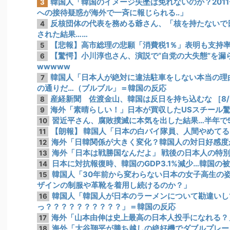
韓国人「韓国のイメージ失墜は免れないのか？201
3
への接待疑惑が海外で一斉に報じられる‥」
反核団体の代表を務める爺さん、「核を持たないで
4
された結果……
【悲報】高市総理の悲願「消費税1％」表明も支持率
5
【驚愕】小川淳也さん、演説で“自党の大失態”を漏
6
wwwww
韓国人「日本人が絶対に違法駐車をしない本当の理
7
の通りだ…（ブルブル」＝韓国の反応
産経新聞 佐渡金山、韓国は反日を持ち込むな ［8/
8
海外「素晴らしい！」日本が買収したUSスチール
9
習近平さん、腐敗撲滅に本気を出した結果…半年で5
10
【朗報】 韓国人「日本の白バイ隊員、人間やめてる
11
海外「日韓関係が大きく変化？韓国人の対日好感度
12
海外「日本は戦勝国なんだよ」 戦後の日本人の特
13
日本に対抗報復時、韓国のGDP3.1%減少…韓国
14
韓国人「30年前から変わらない日本の女子高生の
15
ザインの制服や革靴を着用し続けるのか？」
韓国人「韓国人が日本のラーメンについて勘違いし
16
っ？？？？？？？？？？」＝韓国の反応
海外「山本由伸は史上最高の日本人投手になれる？
17
海外「大谷翔平が勝ち越しの絶好機でダブルプレー
18