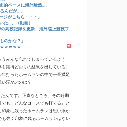
歴史的ペースに海外騒然…」
いるんだが…」
ージがこちら・・・」
いた…」（動画）
祥秀の高校記録を更新、海外陸上競技フ
ものかな？」
ｗｗｗｗｗ
もうみんな忘れてしまっているよう
年も期待どおりの結果を出している。
今年打ったホームランの中で一番満足
思い浮かぶのは？
ったんです。正直なところ、その時期
種でも、どんなコースでも打てる』と
に印象に残ったホームランは思い浮か
でも強く印象に残るホームランはない