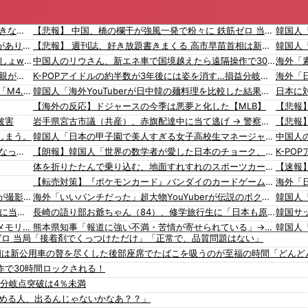
【発見】 発達っぽい奴の共通点って『立場を理解できない』だよな
【悲報】 中国、橋の欄干が強風一発で粉々に 鉄筋ゼロ 当局「接着剤でくっつけただけ」「正常で、品質問題はない」
「私は何年も生きていて車関連の事故に遭遇した事がありません、これが保険に入る必要がない答えです。任意保険入れ は押し付け」←大炎上でボコボコにｗｗｗｗｗｗｗｗｗｗｗ
【悲報】 週刊誌、好き放題書きまくる 高市早苗首相は新公用車の贅を尽くした後部座席でたばこを吸うのが至福の時間「どんどん延びる乗車時間」
【天才】 雪が溶けると何になる？理系「水になるでしょw」文系ワイ「はぁ～…」→結果ｗｗｗ
中国人のリウさん、新エネ車で国境越えたら遠隔操作で30時間ロックされる！
【悲痛】 溺れた11歳息子を助けようと川へ…40歳父親が〇亡 息子は母親が救助 愛知
K-POPアイドルの約半数が3年後には姿を消す…損益分岐点突破は4％未満
イタリア・ナポリ近郊で過去40年で最大規模の地震「M4.7」の揺れを観測
韓国人「海外YouTuberが日中韓の麺料理を比較した結果がこちら・・・」
【海外の反応】ドジャースの今季は悪夢と化した【MLB】
被害
岩手県宮古市議（共産）、赤旗配達中に当て逃げ → 警察から連絡が来て宮古署を訪れ事情聴取
しまう。
韓国人「日本の甲子園で美人すぎる女子高校生マネージャーが見つかり話題に！」→「青春のワンシーンみたい‥」
【動画】 町の中華料理屋さん、娘の採用で人気店になってしまう
【朗報】韓国人「世界の数学者が愛した日本のチョーク、社長が最後に選んだ相手」
体を折りたたんで乗り込む、地面すれすれのスポーツカー「速いのか？いいえ。広いのか？いいえ」【海外の反応】
【転売対策】『ポケモンカード』バンダイのカードゲームも転売対策にマイナンバー導入開始、今月から抽選販売に本人認証、公式大会にも「効果バツグン」
【動画】急病人？横須賀の国道16号でおかしな事故が撮影される。
海外「いいパンチだった」超大物YouYuberが伝説のボクサーマイク・タイソンにパンチを食らうｗｗ
【群馬】デカいNinja乗りさん、後方確認しない軽四に当てられてしまう。
長崎の語り部お爺ちゃん（84）、修学旅行生に「日本も原爆を持たないと負ける」と言われびっくり！ 被団協代表（85）も中学生に「核を持たないで日本を守れますか」と問われ危機感
韓国メディア「経済成長しているといっても中味はメモリ価格だけ。雇用増加見通しが半減してしまった」……韓国の内需不況は根強い状況っすね
熊本県知事「報道に強い不満・苦情が寄せられている」→TBSの報道特集がまさにそれな件
ゼロ 当局「接着剤でくっつけただけ」「正常で、品質問題はない」
ブルームバーグ「韓国株式市場はすでに投資不適格となった」→韓国財務相「韓国経済は絶好調！ 韓国市場は安泰!!」……まあ、うん。国外からどう認識されているのかって問題だから……さ
隅田川花火大会、中国SNSで無料観覧エリアの場所取り転売（1席約3500円～）が横行 警告も無視警備員「ビニールシートは、人様の所有物。警告以上のことはできない」
首相は新公用車の贅を尽くした後部座席でたばこを吸うのが至福の時間「どんど
【悲報】ロシア報道官「広島市長は毎年、ロシアを嫌悪する『偽りの呪文』を繰り返し、日本人をゾンビ化させている」と主張
韓国人「海外が想像する韓国人キャラクターのイメージがこちら・・・」
作で30時間ロックされる！
された
「猫が車を凝視してると思ったら、自分に見とれていた…」（動画）
海外「
益分岐点突破は4％未満
16歳の清水空跳が100m10秒00を記録して桐生祥秀の高校記録を更新、海外陸上競技ファンも大衝撃（海外の反応）
海外「
辞める人、出るんじゃないかなあ？？」
【批判】ワールドカップ決勝のハーフタイムショー、英紙｢BTSが出てきて悪夢かと思った｣