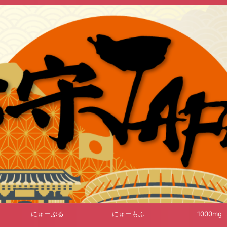
にゅーぷる
にゅーもふ
1000mg