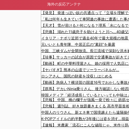
海外の反応アンテナ
元いいとも青年隊、中居正広の”素顔”を暴露
中国、三峡ダムが全開放流。長江流域で深刻な洪水
【珍事】サッカーの試合が原因で交通事故が起きて
【ヤバすぎ】熊本の山道でソーラーパネルが…
ロシアさん、国民の財産を没収しはじめる
【悲報】 中国、橋の欄干が強風一発で粉々に 鉄筋
【悲報】 週刊誌、好き放題書きまくる 高市早苗
中国人のリウさん、新エネ車で国境越えたら遠隔操
文在寅、航空未経験の娘婿を重役にして収賄で起訴
K-POPアイドルの約半数が3年後には姿を消す…損
中国の海水浴場の映像があまりにも・・・
【速報】 米農家「流石にこんな値段じゃ、米作り