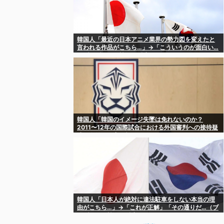
韓国人「最近の日本アニメ業界の勢力図を変えたと
言われる作品がこちら…」→「こういうのが面白い…
（ブルブル」＝韓国の反応
韓国人「韓国のイメージ失墜は免れないのか？
2011〜12年の国際試合における外国審判への接待疑
惑が海外で一斉に報じられる‥」
韓国人「日本人が絶対に違法駐車をしない本当の理
由がこちら…」→「これが正解」「その通りだ…（ブ
ルブル」＝韓国の反応