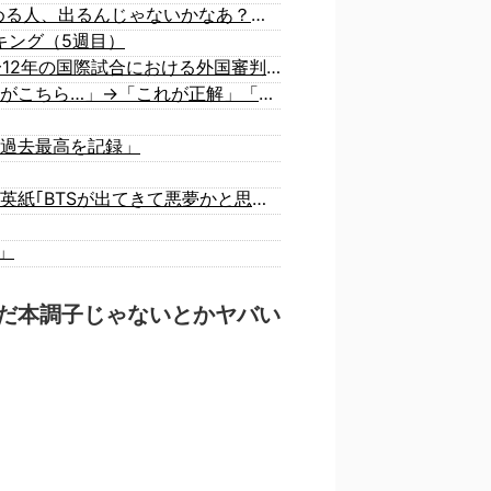
【速報】 米農家「流石にこんな値段じゃ、米作り辞める人、出るんじゃないかなあ？？」
キング（5週目）
韓国人「韓国のイメージ失墜は免れないのか？2011〜12年の国際試合における外国審判への接待疑惑が海外で一斉に報じられる‥」
韓国人「日本人が絶対に違法駐車をしない本当の理由がこちら…」→「これが正解」「その通りだ…（ブルブル」＝韓国の反応
過去最高を記録」
【批判】ワールドカップ決勝のハーフタイムショー、英紙｢BTSが出てきて悪夢かと思った｣
」
だ本調子じゃないとかヤバい