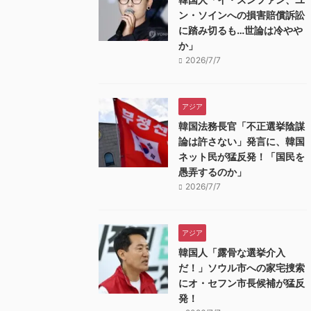
ン・ソインへの損害賠償訴訟
に踏み切るも…世論は冷やや
か」
2026/7/7
アジア
韓国法務長官「不正選挙陰謀
論は許さない」発言に、韓国
ネット民が猛反発！「国民を
愚弄するのか」
2026/7/7
アジア
韓国人「露骨な選挙介入
だ！」ソウル市への家宅捜索
にオ・セフン市長候補が猛反
発！