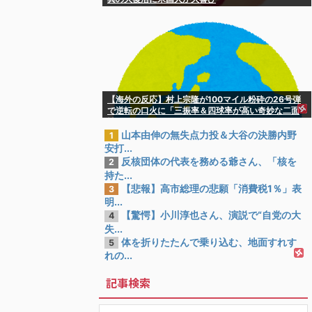
【海外の反応】村上宗隆が100マイル粉砕の26号弾
で逆転の口火に「三振率＆四球率が高い奇妙な二面
性」
山本由伸の無失点力投＆大谷の決勝内野
1
安打...
反核団体の代表を務める爺さん、「核を
2
持た...
【悲報】高市総理の悲願「消費税1％」表
3
明...
【驚愕】小川淳也さん、演説で“自党の大
4
失...
体を折りたたんで乗り込む、地面すれす
5
れの...
記事検索