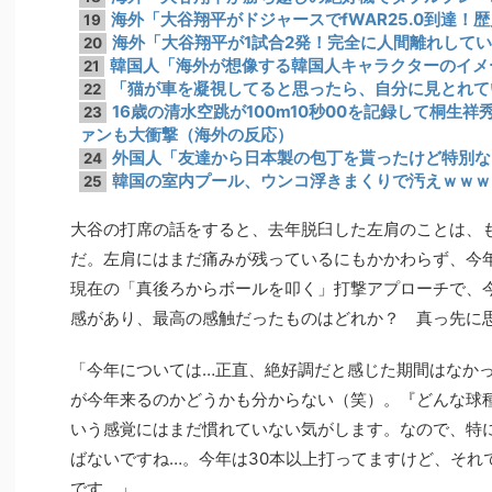
海外「大谷翔平がドジャースでfWAR25.0到達！
19
海外「大谷翔平が1試合2発！完全に人間離れして
20
韓国人「海外が想像する韓国人キャラクターのイメ
21
「猫が車を凝視してると思ったら、自分に見とれて
22
16歳の清水空跳が100m10秒00を記録して桐生
23
ァンも大衝撃（海外の反応）
外国人「友達から日本製の包丁を貰ったけど特別な
24
韓国の室内プール、ウンコ浮きまくりで汚えｗｗｗ
25
大谷の打席の話をすると、去年脱臼した左肩のことは、
だ。左肩にはまだ痛みが残っているにもかかわらず、今
現在の「真後ろからボールを叩く」打撃アプローチで、
感があり、最高の感触だったものはどれか？ 真っ先に
「今年については…正直、絶好調だと感じた期間はなか
が今年来るのかどうかも分からない（笑）。『どんな球
いう感覚にはまだ慣れていない気がします。なので、特
ばないですね…。今年は30本以上打ってますけど、それ
です。」