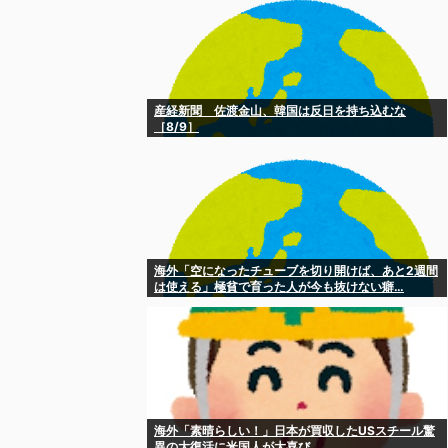
産経新聞 佐渡金山、韓国は反日を持ち込むな
［8/9］
海外「空になったチューブを切り開けば、あと2週間
は使える」極貧で育った人が今も抜けない癖…
海外「素晴らしい！」日本が買収したUSスチール驚
異の大復活に米国人が大喜び