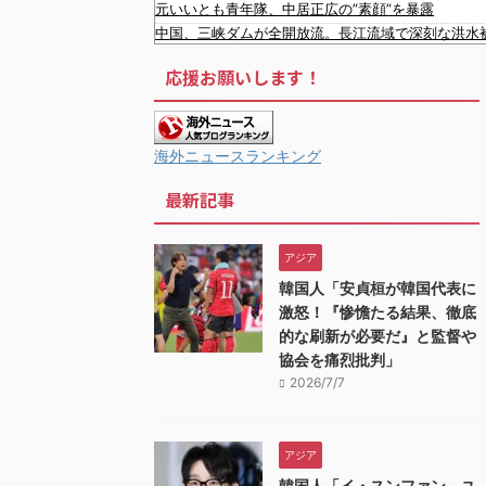
元いいとも青年隊、中居正広の”素顔”を暴露
中国、三峡ダムが全開放流。長江流域で深刻な洪水
中国人による密漁が止まらない
【動画】 町の中華料理屋さん、娘の採用で人気店に
応援お願いします！
ロシアさん、国民の財産を没収しはじめる
山本由伸の無失点力投＆大谷の決勝内野安打でドジ
【画像】 全身入れ墨の彫り師、『とんでもない正論
反核団体の代表を務める爺さん、「核を持たないで
海外ニュースランキング
【悲報】高市総理の悲願「消費税1％」表明も支持率
最新記事
韓国人「韓国人が日本のラーメンについて勘違いし
韓国サッカー協会「現在は不適切な行為は絶対にな
韓国人「織田信長の安土城の復元図と建築技術の高
アジア
韓国人「日本の某全国チェーン店の商品写真が話題に
韓国人「安貞桓が韓国代表に
激怒！『惨憺たる結果、徹底
的な刷新が必要だ』と監督や
協会を痛烈批判」
2026/7/7
アジア
韓国人「イ・スンファン、ユ